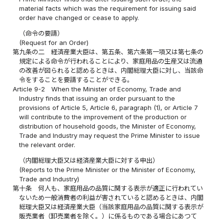
material facts which was the requirement for issuing said
order have changed or cease to apply.
（命令の要請）
(Request for an Order)
第九条の二
経済産業大臣は、第五条、第六条第一項又は第七条の
規定による命令が行われることにより、家庭用品の生産又は流通
の改善が図られると認めるときは、内閣総理大臣に対し、当該命
令をすることを要請することができる。
Article 9-2
When the Minister of Economy, Trade and
Industry finds that issuing an order pursuant to the
provisions of Article 5, Article 6, paragraph (1), or Article 7
will contribute to the improvement of the production or
distribution of household goods, the Minister of Economy,
Trade and Industry may request the Prime Minister to issue
the relevant order.
（内閣総理大臣又は経済産業大臣に対する申出）
(Reports to the Prime Minister or the Minister of Economy,
Trade and Industry)
第十条
何人も、家庭用品の品質に関する表示が適正に行われてい
ないため一般消費者の利益が害されていると認めるときは、内閣
総理大臣又は経済産業大臣（当該家庭用品の品質に関する表示が
販売業者（卸売業者を除く。）に係るものである場合にあつて