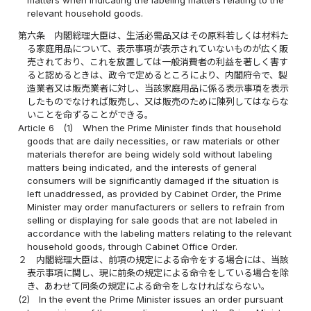
matters when indicating the labeling matters relating to the
relevant household goods.
第六条
内閣総理大臣は、生活必需品又はその原料若しくは材料た
る家庭用品について、表示事項が表示されていないものが広く販
売されており、これを放置しては一般消費者の利益を著しく害す
ると認めるときは、政令で定めるところにより、内閣府令で、製
造業者又は販売業者に対し、当該家庭用品に係る表示事項を表示
したものでなければ販売し、又は販売のために陳列してはならな
いことを命ずることができる。
Article 6
(1)
When the Prime Minister finds that household
goods that are daily necessities, or raw materials or other
materials therefor are being widely sold without labeling
matters being indicated, and the interests of general
consumers will be significantly damaged if the situation is
left unaddressed, as provided by Cabinet Order, the Prime
Minister may order manufacturers or sellers to refrain from
selling or displaying for sale goods that are not labeled in
accordance with the labeling matters relating to the relevant
household goods, through Cabinet Office Order.
２
内閣総理大臣は、前項の規定による命令をする場合には、当該
表示事項に関し、現に前条の規定による命令をしている場合を除
き、あわせて同条の規定による命令をしなければならない。
(2)
In the event the Prime Minister issues an order pursuant