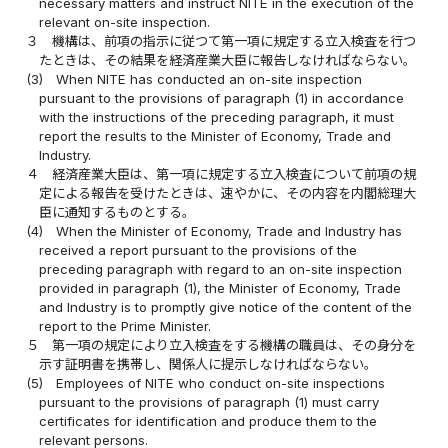
necessary matters and instruct NITE in the execution of the
relevant on-site inspection.
３
機構は、前項の指示に従つて第一項に規定する立入検査を行つ
たときは、その結果を経済産業大臣に報告しなければならない。
(3)
When NITE has conducted an on-site inspection
pursuant to the provisions of paragraph (1) in accordance
with the instructions of the preceding paragraph, it must
report the results to the Minister of Economy, Trade and
Industry.
４
経済産業大臣は、第一項に規定する立入検査について前項の規
定による報告を受けたときは、速やかに、その内容を内閣総理大
臣に通知するものとする。
(4)
When the Minister of Economy, Trade and Industry has
received a report pursuant to the provisions of the
preceding paragraph with regard to an on-site inspection
provided in paragraph (1), the Minister of Economy, Trade
and Industry is to promptly give notice of the content of the
report to the Prime Minister.
５
第一項の規定により立入検査をする機構の職員は、その身分を
示す証明書を携帯し、関係人に提示しなければならない。
(5)
Employees of NITE who conduct on-site inspections
pursuant to the provisions of paragraph (1) must carry
certificates for identification and produce them to the
relevant persons.