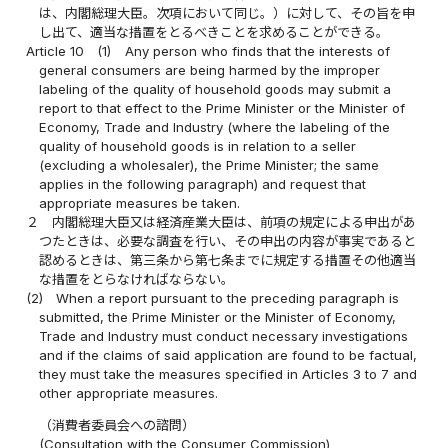
は、内閣総理大臣。次項において同じ。）に対して、その旨を申
し出て、適当な措置をとるべきことを求めることができる。
Article 10
(1)
Any person who finds that the interests of
general consumers are being harmed by the improper
labeling of the quality of household goods may submit a
report to that effect to the Prime Minister or the Minister of
Economy, Trade and Industry (where the labeling of the
quality of household goods is in relation to a seller
(excluding a wholesaler), the Prime Minister; the same
applies in the following paragraph) and request that
appropriate measures be taken.
２
内閣総理大臣又は経済産業大臣は、前項の規定による申出があ
つたときは、必要な調査を行い、その申出の内容が事実であると
認めるときは、第三条から第七条までに規定する措置その他適当
な措置をとらなければならない。
(2)
When a report pursuant to the preceding paragraph is
submitted, the Prime Minister or the Minister of Economy,
Trade and Industry must conduct necessary investigations
and if the claims of said application are found to be factual,
they must take the measures specified in Articles 3 to 7 and
other appropriate measures.
（消費者委員会への諮問）
(Consultation with the Consumer Commission)