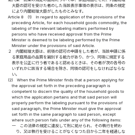
大臣の認可を受けた者のした当該表示事項の表示は、同条の規定
により内閣総理大臣がしたものとみなす。
Article 8
(1)
In regard to application of the provisions of the
preceding Article, for each household goods commodity, the
labeling of the relevant labeling matters performed by
persons who have received approval from the Prime
Minister is deemed to be labeling performed by the Prime
Minister under the provisions of said Article.
２
内閣総理大臣は、前項の認可の申請をした者が、当該申請に係
る家庭用品の品質を識別する能力があり、かつ、同項に規定する
表示を公正に行う者であると認めるときは、その者が次の各号の
いずれかに該当する場合を除き、同項の認可をしなければならな
い。
(2)
When the Prime Minister finds that a person applying for
the approval set forth in the preceding paragraph is
competent to discern the quality of the household goods to
which the application pertains and that said person will
properly perform the labeling pursuant to the provisions of
said paragraph, the Prime Minister must give the approval
set forth in the same paragraph to said person, except
where such person falls under any of the following items:
一
この法律の規定に違反して刑に処せられ、その執行を終わ
り、又は執行を受けることがなくなつた日から二年を経過しな