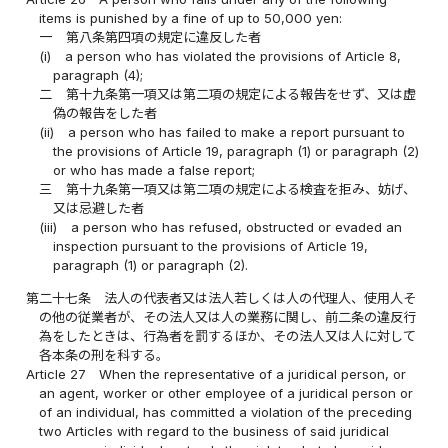
items is punished by a fine of up to 50,000 yen:
一
第八条第四項の規定に違反した者
(i)
a person who has violated the provisions of Article 8,
paragraph (4);
二
第十九条第一項又は第二項の規定による報告をせず、又は虚
偽の報告をした者
(ii)
a person who has failed to make a report pursuant to
the provisions of Article 19, paragraph (1) or paragraph (2)
or who has made a false report;
三
第十九条第一項又は第二項の規定による検査を拒み、妨げ、
又は忌避した者
(iii)
a person who has refused, obstructed or evaded an
inspection pursuant to the provisions of Article 19,
paragraph (1) or paragraph (2).
第二十七条
法人の代表者又は法人若しくは人の代理人、使用人そ
の他の従業者が、その法人又は人の業務に関し、前二条の違反行
為をしたときは、行為者を罰するほか、その法人又は人に対して
各本条の刑を科する。
Article 27
When the representative of a juridical person, or
an agent, worker or other employee of a juridical person or
of an individual, has committed a violation of the preceding
two Articles with regard to the business of said juridical