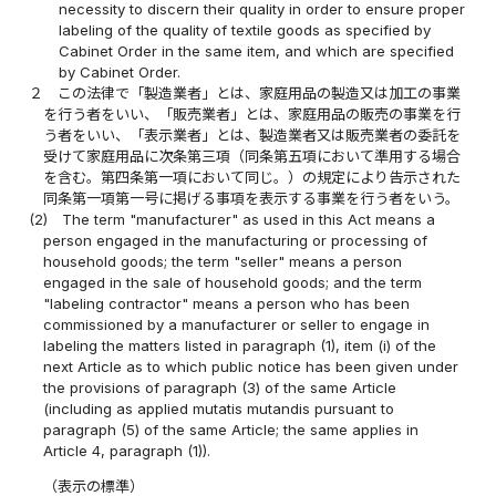
necessity to discern their quality in order to ensure proper
labeling of the quality of textile goods as specified by
Cabinet Order in the same item, and which are specified
by Cabinet Order.
２
この法律で「製造業者」とは、家庭用品の製造又は加工の事業
を行う者をいい、「販売業者」とは、家庭用品の販売の事業を行
う者をいい、「表示業者」とは、製造業者又は販売業者の委託を
受けて家庭用品に次条第三項（同条第五項において準用する場合
を含む。第四条第一項において同じ。）の規定により告示された
同条第一項第一号に掲げる事項を表示する事業を行う者をいう。
(2)
The term "manufacturer" as used in this Act means a
person engaged in the manufacturing or processing of
household goods; the term "seller" means a person
engaged in the sale of household goods; and the term
"labeling contractor" means a person who has been
commissioned by a manufacturer or seller to engage in
labeling the matters listed in paragraph (1), item (i) of the
next Article as to which public notice has been given under
the provisions of paragraph (3) of the same Article
(including as applied mutatis mutandis pursuant to
paragraph (5) of the same Article; the same applies in
Article 4, paragraph (1)).
（表示の標準）