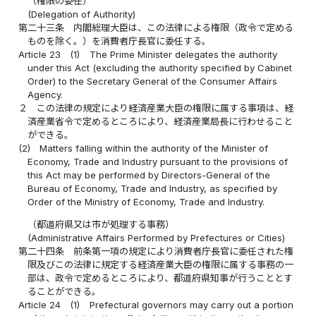
（権限の委任）
(Delegation of Authority)
第二十三条
内閣総理大臣は、この法律による権限（政令で定める
ものを除く。）を消費者庁長官に委任する。
Article 23
(1)
The Prime Minister delegates the authority
under this Act (excluding the authority specified by Cabinet
Order) to the Secretary General of the Consumer Affairs
Agency.
２
この法律の規定により経済産業大臣の権限に属する事項は、経
済産業省令で定めるところにより、経済産業局長に行わせること
ができる。
(2)
Matters falling within the authority of the Minister of
Economy, Trade and Industry pursuant to the provisions of
this Act may be performed by Directors-General of the
Bureau of Economy, Trade and Industry, as specified by
Order of the Ministry of Economy, Trade and Industry.
（都道府県又は市が処理する事務）
(Administrative Affairs Performed by Prefectures or Cities)
第二十四条
前条第一項の規定により消費者庁長官に委任された権
限及びこの法律に規定する経済産業大臣の権限に属する事務の一
部は、政令で定めるところにより、都道府県知事が行うこととす
ることができる。
Article 24
(1)
Prefectural governors may carry out a portion