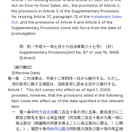
Act on Door-to-Door Sales, etc., the provisions of Article 2,
the provisions in Article 3 of the Supplementary Provisions
for revising Article 37, paragraph (1) of the
Installment Sales
Act
, and the provisions of Article 4 and Article 5 of the
Supplementary Provisions come into force from the date of
promulgation.
附 則〔平成十一年七月十六日法律第八十七号〕〔抄〕
Supplementary Provisions[Act No. 87 of July 16, 1999]
[Extract]
（施行期日）
(Effective Date)
第一条
この法律は、平成十二年四月一日から施行する。ただし、
次の各号に掲げる規定は、当該各号に定める日から施行する。
Article 1
This Act comes into effect as of April 1, 2000;
provided, however, that the provisions listed in the following
item come into effect as of the date specified in the relevant
item:
一
第一条中
地方自治法
第二百五十条の次に五条、節名並びに二
款及び款名を加える改正規定（同法第二百五十条の九第一項に
係る部分（両議院の同意を得ることに係る部分に限る。）に限
る。）、第四十条中
自然公園法
附則第九項及び第十項の改正規