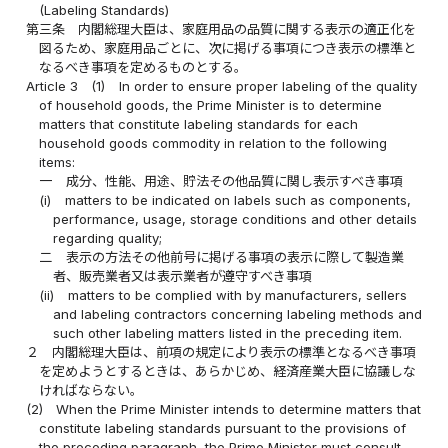
(Labeling Standards)
第三条
内閣総理大臣は、家庭用品の品質に関する表示の適正化を
図るため、家庭用品ごとに、次に掲げる事項につき表示の標準と
なるべき事項を定めるものとする。
Article 3
(1)
In order to ensure proper labeling of the quality
of household goods, the Prime Minister is to determine
matters that constitute labeling standards for each
household goods commodity in relation to the following
items:
一
成分、性能、用途、貯法その他品質に関し表示すべき事項
(i)
matters to be indicated on labels such as components,
performance, usage, storage conditions and other details
regarding quality;
二
表示の方法その他前号に掲げる事項の表示に際して製造業
者、販売業者又は表示業者が遵守すべき事項
(ii)
matters to be complied with by manufacturers, sellers
and labeling contractors concerning labeling methods and
such other labeling matters listed in the preceding item.
２
内閣総理大臣は、前項の規定により表示の標準となるべき事項
を定めようとするときは、あらかじめ、経済産業大臣に協議しな
ければならない。
(2)
When the Prime Minister intends to determine matters that
constitute labeling standards pursuant to the provisions of
the preceding paragraph, the Prime Minister must consult