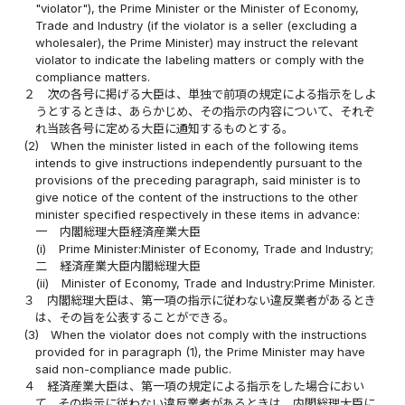
"violator"), the Prime Minister or the Minister of Economy,
Trade and Industry (if the violator is a seller (excluding a
wholesaler), the Prime Minister) may instruct the relevant
violator to indicate the labeling matters or comply with the
compliance matters.
２
次の各号に掲げる大臣は、単独で前項の規定による指示をしよ
うとするときは、あらかじめ、その指示の内容について、それぞ
れ当該各号に定める大臣に通知するものとする。
(2)
When the minister listed in each of the following items
intends to give instructions independently pursuant to the
provisions of the preceding paragraph, said minister is to
give notice of the content of the instructions to the other
minister specified respectively in these items in advance:
一
内閣総理大臣経済産業大臣
(i)
Prime Minister:Minister of Economy, Trade and Industry;
二
経済産業大臣内閣総理大臣
(ii)
Minister of Economy, Trade and Industry:Prime Minister.
３
内閣総理大臣は、第一項の指示に従わない違反業者があるとき
は、その旨を公表することができる。
(3)
When the violator does not comply with the instructions
provided for in paragraph (1), the Prime Minister may have
said non-compliance made public.
４
経済産業大臣は、第一項の規定による指示をした場合におい
て、その指示に従わない違反業者があるときは、内閣総理大臣に