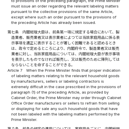
to provisions of the preceding paragraph, the Prime Minister
must issue an order regarding the relevant labeling matters
pursuant to the collective provisions of the same Article,
except where such an order pursuant to the provisions of
the preceding Article has already been issued.
第七条
内閣総理大臣は、前条第一項に規定する場合において、製
造業者、販売業者又は表示業者によつては当該家庭用品に係る表
示事項を適正に表示することが著しく困難であると認めるとき
は、政令で定めるところにより、内閣府令で、製造業者又は販売
業者に対し、当該家庭用品については、内閣総理大臣が表示事項
を表示したものでなければ販売し、又は販売のために陳列しては
ならないことを命ずることができる。
Article 7
When the Prime Minister finds that proper indication
of labeling matters relating to the relevant household goods
by manufacturers, sellers or labeling contractors is
extremely difficult in the case prescribed in the provisions of
paragraph (1) of the preceding Article, as provided by
Cabinet Order, the Prime Minister may order through Cabinet
Office Order manufacturers or sellers to refrain from selling
or displaying for sale any such household goods that have
not been labeled with the labeling matters performed by the
Prime Minister.
第八条
前条の規定の適用については、家庭用品ごとに、内閣総理