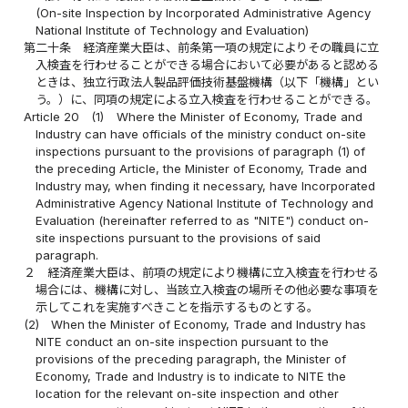
(On-site Inspection by Incorporated Administrative Agency
National Institute of Technology and Evaluation)
第二十条
経済産業大臣は、前条第一項の規定によりその職員に立
入検査を行わせることができる場合において必要があると認める
ときは、独立行政法人製品評価技術基盤機構（以下「機構」とい
う。）に、同項の規定による立入検査を行わせることができる。
Article 20
(1)
Where the Minister of Economy, Trade and
Industry can have officials of the ministry conduct on-site
inspections pursuant to the provisions of paragraph (1) of
the preceding Article, the Minister of Economy, Trade and
Industry may, when finding it necessary, have Incorporated
Administrative Agency National Institute of Technology and
Evaluation (hereinafter referred to as "NITE") conduct on-
site inspections pursuant to the provisions of said
paragraph.
２
経済産業大臣は、前項の規定により機構に立入検査を行わせる
場合には、機構に対し、当該立入検査の場所その他必要な事項を
示してこれを実施すべきことを指示するものとする。
(2)
When the Minister of Economy, Trade and Industry has
NITE conduct an on-site inspection pursuant to the
provisions of the preceding paragraph, the Minister of
Economy, Trade and Industry is to indicate to NITE the
location for the relevant on-site inspection and other