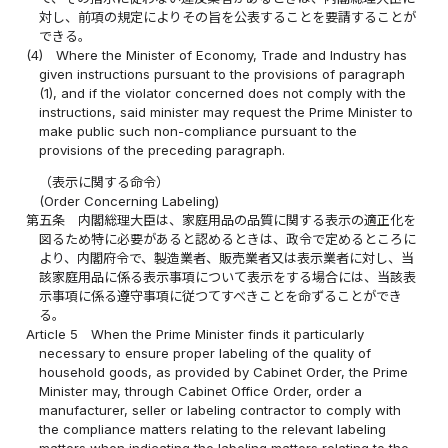
対し、前項の規定によりその旨を公表することを要請することが
できる。
(4)
Where the Minister of Economy, Trade and Industry has
given instructions pursuant to the provisions of paragraph
(1), and if the violator concerned does not comply with the
instructions, said minister may request the Prime Minister to
make public such non-compliance pursuant to the
provisions of the preceding paragraph.
（表示に関する命令）
(Order Concerning Labeling)
第五条
内閣総理大臣は、家庭用品の品質に関する表示の適正化を
図るため特に必要があると認めるときは、政令で定めるところに
より、内閣府令で、製造業者、販売業者又は表示業者に対し、当
該家庭用品に係る表示事項について表示をする場合には、当該表
示事項に係る遵守事項に従つてすべきことを命ずることができ
る。
Article 5
When the Prime Minister finds it particularly
necessary to ensure proper labeling of the quality of
household goods, as provided by Cabinet Order, the Prime
Minister may, through Cabinet Office Order, order a
manufacturer, seller or labeling contractor to comply with
the compliance matters relating to the relevant labeling