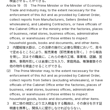
検査させることができる。
Article 19
(1)
The Prime Minister or the Minister of Economy,
Trade and Industry may, to the extent necessary for the
enforcement of this Act and as provided by Cabinet Order,
collect reports from Manufacturers, Sellers (limited to
wholesalers), and Labeling Contractors, or have officials of
the Cabinet Office or the ministry enter the factories, places
of business, retail stores, business offices, administrative
offices, or warehouses of those entities to inspect
household goods, books and documents, and other items.
２
内閣総理大臣は、この法律の施行に必要な限度において、政令
で定めるところにより、販売業者（卸売業者を除く。）から報告
を徴し、又はその職員に、これらの者の工場、事業場、店舗、営
業所、事務所若しくは倉庫に立ち入り、家庭用品、帳簿書類その
他の物件を検査させることができる。
(2)
The Prime Minister may, to the extent necessary for the
enforcement of this Act and as provided by Cabinet Order,
collect reports from Sellers (excluding wholesalers), or have
officials of the Cabinet Office enter the factories, places of
business, retail stores, business offices, administrative
offices, or warehouses of those entities to inspect
household goods, books and documents, and other items.
３
前二項の規定により立入検査をする職員は、その身分を示す証
明書を携帯し、関係人に提示しなければならない。