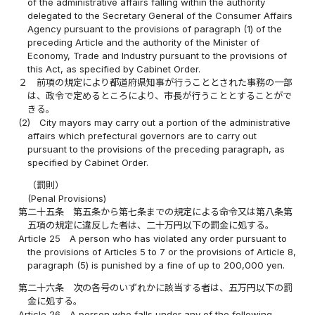
of the administrative affairs falling within the authority
delegated to the Secretary General of the Consumer Affairs
Agency pursuant to the provisions of paragraph (1) of the
preceding Article and the authority of the Minister of
Economy, Trade and Industry pursuant to the provisions of
this Act, as specified by Cabinet Order.
２
前項の規定により都道府県知事が行うこととされた事務の一部
は、政令で定めるところにより、市長が行うこととすることがで
きる。
(2)
City mayors may carry out a portion of the administrative
affairs which prefectural governors are to carry out
pursuant to the provisions of the preceding paragraph, as
specified by Cabinet Order.
（罰則）
(Penal Provisions)
第二十五条
第五条から第七条までの規定による命令又は第八条第
五項の規定に違反した者は、二十万円以下の罰金に処する。
Article 25
A person who has violated any order pursuant to
the provisions of Articles 5 to 7 or the provisions of Article 8,
paragraph (5) is punished by a fine of up to 200,000 yen.
第二十六条
次の各号のいずれかに該当する者は、五万円以下の罰
金に処する。
Article 26
A person who falls under any of the following