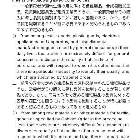
一
一般消費者が通常生活の用に供する繊維製品、合成樹脂加工
品、電気機械器具及び雑貨工業品のうち、一般消費者がその購
入に際し品質を識別することが著しく困難であり、かつ、その
品質を識別することが特に必要であると認められるものであつ
て政令で定めるもの
(i)
from among textile goods, plastic goods, electrical
appliances and apparatus, and miscellaneous
manufactured goods used by general consumers in their
daily lives, those which are extremely difficult for general
consumers to discern the quality of at the time of
purchase, and with respect to which it is determined that
there is a particular necessity to identify their quality, and
which are specified by Cabinet Order;
二
前号の政令で定める繊維製品の原料又は材料たる繊維製品の
うち、需要者がその購入に際し品質を識別することが著しく困
難であり、かつ、同号の政令で定める繊維製品の品質に関する
表示の適正化を図るにはその品質を識別することが特に必要で
あると認められるものであつて政令で定めるもの
(ii)
from among raw materials or other materials for textile
goods as specified by Cabinet Order in the preceding
item, those which are extremely difficult for customers to
discern the quality of at the time of purchase, and with
respect to which it is determined that there is a particular