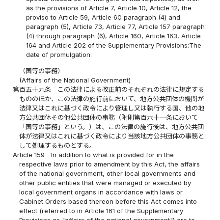
as the provisions of Article 7, Article 10, Article 12, the
proviso to Article 59, Article 60 paragraph (4) and
paragraph (5), Article 73, Article 77, Article 157 paragraph
(4) through paragraph (6), Article 160, Article 163, Article
164 and Article 202 of the Supplementary Provisions:The
date of promulgation.
（国等の事務）
(Affairs of the National Government)
第百五十九条
この法律による改正前のそれぞれの法律に規定する
もののほか、この法律の施行前において、地方公共団体の機関が
法律又はこれに基づく政令により管理し又は執行する国、他の地
方公共団体その他公共団体の事務（附則第百六十一条において
「国等の事務」という。）は、この法律の施行後は、地方公共団
体が法律又はこれに基づく政令により当該地方公共団体の事務と
して処理するものとする。
Article 159
In addition to what is provided for in the
respective laws prior to amendment by this Act, the affairs
of the national government, other local governments and
other public entities that were managed or executed by
local government organs in accordance with laws or
Cabinet Orders based thereon before this Act comes into
effect (referred to in Article 161 of the Supplementary
Provisions as "affairs of the national government") are to,