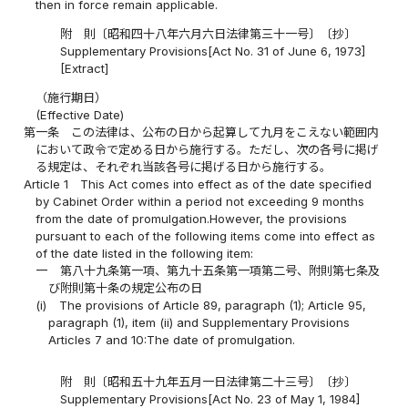
then in force remain applicable.
附 則〔昭和四十八年六月六日法律第三十一号〕〔抄〕
Supplementary Provisions[Act No. 31 of June 6, 1973]
[Extract]
（施行期日）
(Effective Date)
第一条
この法律は、公布の日から起算して九月をこえない範囲内
において政令で定める日から施行する。ただし、次の各号に掲げ
る規定は、それぞれ当該各号に掲げる日から施行する。
Article 1
This Act comes into effect as of the date specified
by Cabinet Order within a period not exceeding 9 months
from the date of promulgation.However, the provisions
pursuant to each of the following items come into effect as
of the date listed in the following item:
一
第八十九条第一項、第九十五条第一項第二号、附則第七条及
び附則第十条の規定公布の日
(i)
The provisions of Article 89, paragraph (1); Article 95,
paragraph (1), item (ii) and Supplementary Provisions
Articles 7 and 10:The date of promulgation.
附 則〔昭和五十九年五月一日法律第二十三号〕〔抄〕
Supplementary Provisions[Act No. 23 of May 1, 1984]