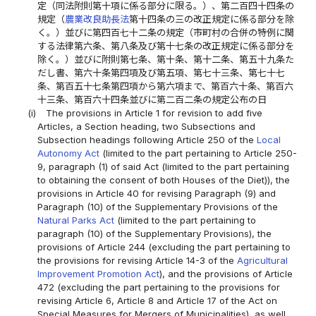
定（同法附則第十項に係る部分に限る。）、第二百四十四条の
規定（
農業改良助長法
第十四条の三の改正規定に係る部分を除
く。）並びに第四百七十二条の規定（市町村の合併の特例に関
する法律第六条、第八条及び第十七条の改正規定に係る部分を
除く。）並びに附則第七条、第十条、第十二条、第五十九条た
だし書、第六十条第四項及び第五項、第七十三条、第七十七
条、第百五十七条第四項から第六項まで、第百六十条、第百六
十三条、第百六十四条並びに第二百二条の規定公布の日
(i)
The provisions in Article 1 for revision to add five
Articles, a Section heading, two Subsections and
Subsection headings following Article 250 of the
Local
Autonomy Act
(limited to the part pertaining to Article 250-
9, paragraph (1) of said Act (limited to the part pertaining
to obtaining the consent of both Houses of the Diet)), the
provisions in Article 40 for revising Paragraph (9) and
Paragraph (10) of the Supplementary Provisions of the
Natural Parks Act
(limited to the part pertaining to
paragraph (10) of the Supplementary Provisions), the
provisions of Article 244 (excluding the part pertaining to
the provisions for revising Article 14-3 of the
Agricultural
Improvement Promotion Act
), and the provisions of Article
472 (excluding the part pertaining to the provisions for
revising Article 6, Article 8 and Article 17 of the Act on
Special Measures for Mergers of Municipalities), as well