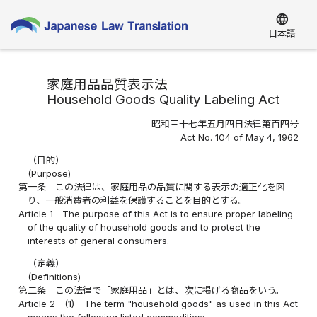
language
日本語
家庭用品品質表示法
Household Goods Quality Labeling Act
昭和三十七年五月四日法律第百四号
Act No. 104 of May 4, 1962
（目的）
(Purpose)
第一条
この法律は、家庭用品の品質に関する表示の適正化を図
り、一般消費者の利益を保護することを目的とする。
Article 1
The purpose of this Act is to ensure proper labeling
of the quality of household goods and to protect the
interests of general consumers.
（定義）
(Definitions)
第二条
この法律で「家庭用品」とは、次に掲げる商品をいう。
Article 2
(1)
The term "household goods" as used in this Act
means the following listed commodities: