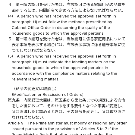
４
第一項の認可を受けた者は、当該認可に係る家庭用品の品質を
識別するには、内閣府令で定める方法によらなければならない。
(4)
A person who has received the approval set forth in
paragraph (1) must follow the methods prescribed by
Cabinet Office Order in discerning the quality of the
household goods to which the approval pertains.
５
第一項の認可を受けた者は、当該認可に係る家庭用品について
表示事項を表示する場合には、当該表示事項に係る遵守事項に従
つてしなければならない。
(5)
A person who has received the approval set forth in
paragraph (1) must indicate the labeling matters on the
household goods to which the approval pertains in
accordance with the compliance matters relating to the
relevant labeling matters.
（命令の変更又は取消し）
(Modification or Rescission of Orders)
第九条
内閣総理大臣は、第五条から第七条までの規定による命令
をした後において、その命令をする要件となつた事実が変更し、
又は消滅したと認めるときは、その命令を変更し、又は取り消さ
なければならない。
Article 9
The Prime Minister must modify or rescind any order
issued pursuant to the provisions of Articles 5 to 7 if the
Prime Minister finds that after issuing such order, the