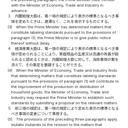
with the Minister of Economy, Trade and Industry in
advance.
３
内閣総理大臣は、第一項の規定により表示の標準となるべき事
項を定めたときは、遅滞なく、これを告示するものとする。
(3)
When the Prime Minister has determined matters that
constitute labeling standards pursuant to the provisions of
paragraph (1), the Prime Minister is to give public notice
thereof without delay.
４
経済産業大臣は、第一項の規定により表示の標準となるべき事
項が定められることにより、家庭用品の生産又は流通の改善が図
られると認めるときは、内閣総理大臣に対して、当該事項の案を
添えて、その策定を要請することができる。
(4)
When the Minister of Economy, Trade and Industry finds
that determining matters that constitute labeling standards
pursuant to the provisions of paragraph (1) will contribute to
the improvement of the production or distribution of
household goods, the Minister of Economy, Trade and
Industry may request the Prime Minister to establish such
standards by submitting a proposal on the relevant matters.
５
前三項の規定は、第一項の規定により定めた表示の標準となる
べき事項の変更について準用する。
(5)
The provisions of the preceding three paragraphs apply
mutatis mutandis to the revision to the matters that