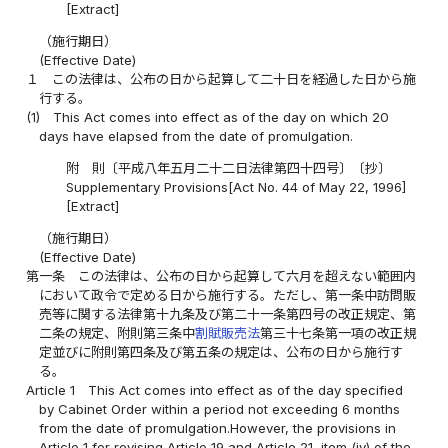
[Extract]
（施行期日）
(Effective Date)
１
この法律は、公布の日から起算して二十日を経過した日から施
行する。
(1)
This Act comes into effect as of the day on which 20
days have elapsed from the date of promulgation.
附 則〔平成八年五月二十二日法律第四十四号〕〔抄〕
Supplementary Provisions[Act No. 44 of May 22, 1996]
[Extract]
（施行期日）
(Effective Date)
第一条
この法律は、公布の日から起算して六月を超えない範囲内
において政令で定める日から施行する。ただし、第一条中訪問販
売等に関する法律第十九条及び第二十一条第四号の改正規定、第
二条の規定、附則第三条中
割賦販売法
第三十七条第一項の改正規
定並びに附則第四条及び第五条の規定は、公布の日から施行す
る。
Article 1
This Act comes into effect as of the day specified
by Cabinet Order within a period not exceeding 6 months
from the date of promulgation.However, the provisions in
Article 1 for revising Article 19 and Article 21, item (iv) of the