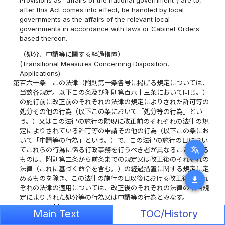
after this Act comes into effect, be handled by local
governments as the affairs of the relevant local
governments in accordance with laws or Cabinet Orders
based thereon.
（処分、申請等に関する経過措置）
(Transitional Measures Concerning Disposition,
Applications)
第百六十条
この法律（附則第一条各号に掲げる規定については、
当該各規定。以下この条及び附則第百六十三条において同じ。）
の施行前に改正前のそれぞれの法律の規定によりされた許可等の
処分その他の行為（以下この条において「処分等の行為」とい
う。）又はこの法律の施行の際現に改正前のそれぞれの法律の規
定によりされている許可等の申請その他の行為（以下この条にお
いて「申請等の行為」という。）で、この法律の施行の日におい
translate
てこれらの行為に係る行政事務を行うべき者が異なることとなる
ものは、附則第二条から前条までの規定又は改正後のそれぞれの
法律（これに基づく命令を含む。）の経過措置に関する規定に定
めるものを除き、この法律の施行の日以後における改正後のそれ
download
ぞれの法律の適用については、改正後のそれぞれの法律の相当規
定によりされた処分等の行為又は申請等の行為とみなす。
Article 160
(1)
When applying the respective amended laws
Main Text
TOC/History
after the date on which this Act comes into effect, excluding