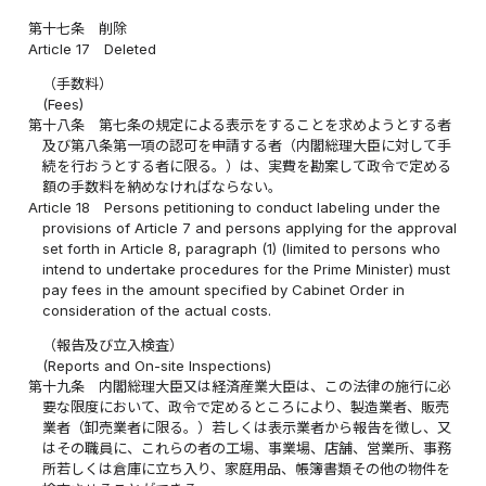
第十七条
削除
Article 17
Deleted
（手数料）
(Fees)
第十八条
第七条の規定による表示をすることを求めようとする者
及び第八条第一項の認可を申請する者（内閣総理大臣に対して手
続を行おうとする者に限る。）は、実費を勘案して政令で定める
額の手数料を納めなければならない。
Article 18
Persons petitioning to conduct labeling under the
provisions of Article 7 and persons applying for the approval
set forth in Article 8, paragraph (1) (limited to persons who
intend to undertake procedures for the Prime Minister) must
pay fees in the amount specified by Cabinet Order in
consideration of the actual costs.
（報告及び立入検査）
(Reports and On-site Inspections)
第十九条
内閣総理大臣又は経済産業大臣は、この法律の施行に必
要な限度において、政令で定めるところにより、製造業者、販売
業者（卸売業者に限る。）若しくは表示業者から報告を徴し、又
はその職員に、これらの者の工場、事業場、店舗、営業所、事務
所若しくは倉庫に立ち入り、家庭用品、帳簿書類その他の物件を