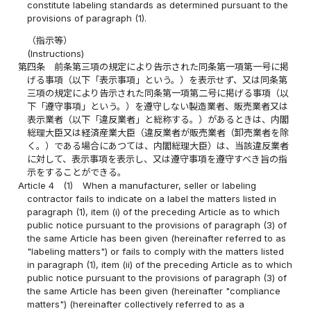
constitute labeling standards as determined pursuant to the
provisions of paragraph (1).
（指示等）
(Instructions)
第四条
前条第三項の規定により告示された同条第一項第一号に掲
げる事項（以下「表示事項」という。）を表示せず、又は同条第
三項の規定により告示された同条第一項第二号に掲げる事項（以
下「遵守事項」という。）を遵守しない製造業者、販売業者又は
表示業者（以下「違反業者」と総称する。）があるときは、内閣
総理大臣又は経済産業大臣（違反業者が販売業者（卸売業者を除
く。）である場合にあつては、内閣総理大臣）は、当該違反業者
に対して、表示事項を表示し、又は遵守事項を遵守すべき旨の指
示をすることができる。
Article 4
(1)
When a manufacturer, seller or labeling
contractor fails to indicate on a label the matters listed in
paragraph (1), item (i) of the preceding Article as to which
public notice pursuant to the provisions of paragraph (3) of
the same Article has been given (hereinafter referred to as
"labeling matters") or fails to comply with the matters listed
in paragraph (1), item (ii) of the preceding Article as to which
public notice pursuant to the provisions of paragraph (3) of
the same Article has been given (hereinafter "compliance
matters") (hereinafter collectively referred to as a