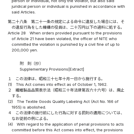
person or individual, not only the violator, but also said
juridical person or individual is punished in accordance with
said Articles.
第二十八条
第二十一条の規定による命令に違反した場合には、そ
の違反行為をした機構の役員は、二十万円以下の過料に処する。
Article 28
When orders provided pursuant to the provisions
of Article 21 have been violated, the officer of NITE who
committed the violation is punished by a civil fine of up to
200,000 yen.
附 則〔抄〕
Supplementary Provisions[Extract]
１
この法律は、昭和三十七年十月一日から施行する。
(1)
This Act comes into effect as of October 1, 1962.
２
繊維製品品質表示法（昭和三十年法律第百六十六号）は、廃止
する。
(2)
The Textile Goods Quality Labeling Act (Act No. 166 of
1955) is abolished.
４
この法律の施行前にした行為に対する罰則の適用については、
なお従前の例による。
(4)
With regard to the application of penal provisions to acts
committed before this Act comes into effect, the provisions