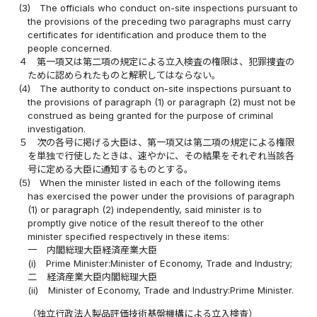
(3)
The officials who conduct on-site inspections pursuant to
the provisions of the preceding two paragraphs must carry
certificates for identification and produce them to the
people concerned.
４
第一項又は第二項の規定による立入検査の権限は、犯罪捜査の
ために認められたものと解釈してはならない。
(4)
The authority to conduct on-site inspections pursuant to
the provisions of paragraph (1) or paragraph (2) must not be
construed as being granted for the purpose of criminal
investigation.
５
次の各号に掲げる大臣は、第一項又は第二項の規定による権限
を単独で行使したときは、速やかに、その結果をそれぞれ当該各
号に定める大臣に通知するものとする。
(5)
When the minister listed in each of the following items
has exercised the power under the provisions of paragraph
(1) or paragraph (2) independently, said minister is to
promptly give notice of the result thereof to the other
minister specified respectively in these items:
一
内閣総理大臣経済産業大臣
(i)
Prime Minister:Minister of Economy, Trade and Industry;
二
経済産業大臣内閣総理大臣
(ii)
Minister of Economy, Trade and Industry:Prime Minister.
（独立行政法人製品評価技術基盤機構による立入検査）