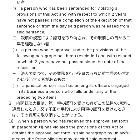
い者
(i)
a person who has been sentenced for violating a
provisions of this Act and with respect to which 2 years
have not passed since completion of the execution of that
sentence or from the day said person was released from
said sentence;
二
次項の規定により認可を取り消され、その取消しの日から二
年を経過しない者
(ii)
a person whose approval under the provisions of the
following paragraph has been rescinded and with respect
to which 2 years have not passed since the date of that
rescission;
三
法人であつて、その業務を行う役員のうちに前二号のいずれ
かに該当する者があるもの
(iii)
a juridical person that has among its officers engaged
in its business a person who falls under any of the
preceding two items.
３
内閣総理大臣は、第一項の認可を受けた者がこの法律の規定に
違反したとき、又は不正な手段により同項の認可を受けたとき
は、その認可を取り消すことができる。
(3)
When a person who has received the approval set forth
in paragraph (1) has violated the provisions of this Act or
obtains the approval set forth in said paragraph by unlawful
means, the Prime Minister may rescind said approval.