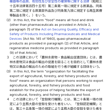
機器等の品質、有効性及び安全性の確保等に関する法律
（昭和三
十五年法律第百四十五号）第二条第一項に規定する医薬品、同条
第二項に規定する医薬部外品及び同条第九項に規定する再生医療
等製品を除く。）をいう。
(2)
In this Act, the term "food" means all food and drink
(other than pharmaceuticals as provided in Article 2,
paragraph (1) of the
Act on Securing Quality, Efficacy and
Safety of Products Including Pharmaceuticals and Medical
Devices
(Act No. 145 of 1960), quasi-pharmaceutical
products as provided in paragraph (2) of that Article, and
regenerative medicine products as provided in paragraph
(9) of that Article).
３
この法律において「農林水産物・食品輸出促進団体」とは、農
林水産物又は食品の輸出の促進を図ることを目的として農林水産
物又は食品の輸出のための取組を行う者が組織する団体をいう。
(3)
In this Act, the term "organization for facilitating the
export of agricultural, forestry, and fishery products and
food" means an organization that persons working to export
agricultural, forestry, and fishery products and food
establish for the purpose of helping facilitate the export of
agricultural, forestry, and fishery products and food.
４
この法律において「登録発行機関」とは、第二十条第一項の規
定により主務大臣の登録を受けた者をいい、「登録認定機関」と
は、第三十五条第一項の規定により主務大臣の登録を受けた者を