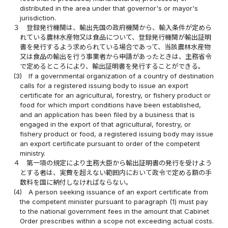
distributed in the area under that governor's or mayor's
jurisdiction.
３
登録発行機関は、輸出先国の政府機関から、輸入条件が定めら
れている農林水産物又は食品について、登録発行機関が輸出証明
書を発行するよう求められている場合であって、当該農林水産物
又は食品の輸出を行う事業者から申請があったときは、主務省令
で定めるところにより、輸出証明書を発行することができる。
(3)
If a governmental organization of a country of destination
calls for a registered issuing body to issue an export
certificate for an agricultural, forestry, or fishery product or
food for which import conditions have been established,
and an application has been filed by a business that is
engaged in the export of that agricultural, forestry, or
fishery product or food, a registered issuing body may issue
an export certificate pursuant to order of the competent
ministry.
４
第一項の規定により主務大臣から輸出証明書の発行を受けよう
とする者は、実費を超えない範囲内において政令で定める額の手
数料を国に納付しなければならない。
(4)
A person seeking issuance of an export certificate from
the competent minister pursuant to paragraph (1) must pay
to the national government fees in the amount that Cabinet
Order prescribes within a scope not exceeding actual costs.