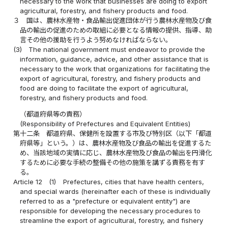
necessary to the work that businesses are doing to export
agricultural, forestry, and fishery products and food.
３
国は、農林水産物・食品輸出促進団体が行う農林水産物及び食
品の輸出の促進のための取組に必要となる情報の提供、指導、助
言その他の援助を行うよう努めなければならない。
(3)
The national government must endeavor to provide the
information, guidance, advice, and other assistance that is
necessary to the work that organizations for facilitating the
export of agricultural, forestry, and fishery products and
food are doing to facilitate the export of agricultural,
forestry, and fishery products and food.
（都道府県等の責務）
(Responsibility of Prefectures and Equivalent Entities)
第十二条
都道府県、保健所を設置する市及び特別区（以下「都道
府県等」という。）は、農林水産物及び食品の輸出を促進するた
め、当該地域の実情に応じ、農林水産物及び食品の輸出を円滑化
するために必要な手続の整備その他の施策を講ずる責務を有す
る。
Article 12
(1)
Prefectures, cities that have health centers,
and special wards (hereinafter each of these is individually
referred to as a "prefecture or equivalent entity") are
responsible for developing the necessary procedures to
streamline the export of agricultural, forestry, and fishery