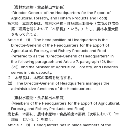
（農林水産物・食品輸出本部長）
(Director-General of the Headquarters for the Export of
Agricultural, Forestry, and Fishery Products and Food)
第六条
本部の長は、農林水産物・食品輸出本部長（次項及び次条
第二項第七号において「本部長」という。）とし、農林水産大臣
をもって充てる。
Article 6
(1)
The head position at Headquarters is the
Director-General of the Headquarters for the Export of
Agricultural, Forestry, and Fishery Products and Food
(referred to as the "Director-General of Headquarters" in
the following paragraph and Article 7, paragraph (2), item
(vii)), and the Minister of Agriculture, Forestry, and Fisheries
serves in this capacity.
２
本部長は、本部の事務を総括する。
(2)
The Director-General of Headquarters manages the
administrative functions of the Headquarters.
（農林水産物・食品輸出本部員）
(Members of the Headquarters for the Export of Agricultural,
Forestry, and Fishery Products and Food)
第七条
本部に、農林水産物・食品輸出本部員（次項において「本
部員」という。）を置く。
Article 7
(1)
Headquarters has in place members of the