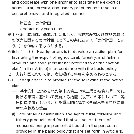
and cooperate with one another to facilitate the export of
agricultural, forestry, and fishery products and food in a
comprehensive and integrated manner.
第四章 実行計画
Chapter IV Action Plan
第十四条
本部は、基本方針に即して、農林水産物及び食品の輸出
の促進に関する実行計画（以下この条において「実行計画」とい
う。）を作成するものとする。
Article 14
(1)
Headquarters is to develop an action plan for
facilitating the export of agricultural, forestry, and fishery
products and food (hereinafter referred to as the "action
plan" in this Article) in accordance with the basic policy.
２
実行計画においては、次に掲げる事項を定めるものとする。
(2)
Headquarters is to provide for the following in the action
plan:
一
基本方針に定められた第十条第二項第二号から第八号までに
掲げる事項に基づいて実施する措置（以下この条において「輸
出促進措置」という。）を重点的に講ずべき輸出先国並びに農
林水産物及び食品
(i)
countries of destination and agricultural, forestry, and
fishery products and food that will be the focus of
measures being implemented based on the particulars
provided in the basic policy that are set forth in Article 10,