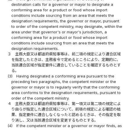
destination calls for a governor or mayor to designate a
conforming area for a product or food whose import
conditions include sourcing from an area that meets the
designation requirements, the governor or mayor, pursuant
to order of the competent ministry, may designate, within the
area under that governor's or mayor's jurisdiction, a
conforming area for a product or food whose import
conditions include sourcing from an area that meets the
designation requirements.
３
主務大臣又は都道府県知事等は、前二項の規定により適合区域
を指定したときは、主務省令で定めるところにより、定期的に、
当該適合区域が指定要件に適合していることを確認するものとす
る。
(3)
Having designated a conforming area pursuant to the
preceding two paragraphs, the competent minister or the
governor or mayor is to regularly verify that the conforming
area conforms to the designation requirements, pursuant to
order of the competent ministry.
４
主務大臣又は都道府県知事等は、第一項又は第二項の規定によ
り自らが指定した適合区域について、前項の規定による確認の結
果、指定要件に適合しなくなったと認めるときは、その指定を取
り消し、又は当該適合区域を変更するものとする。
(4)
If the competent minister or a governor or mayor finds, as