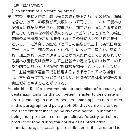
（適合区域の指定）
(Designation of Conforming Areas)
第十六条
主務大臣は、輸出先国の政府機関から、その区域（海域
を含む。以下この項及び第六項において同じ。）において農林水
産物又は食品が生産され、製造され、加工され、又は流通する過
程において有害な物質が混入するおそれがないことその他の輸出
先国の政府機関が定める要件（以下この条において「指定要件」
という。）に適合する区域（以下この条及び第三十七条第四項第
三号において「適合区域」という。）において生産され、製造さ
れ、加工され、又は流通することが輸入条件として定められてい
る農林水産物又は食品として主務省令で定めるもの（以下この条
及び同号において「区域指定農林水産物等」という。）につい
て、主務大臣が適合区域を指定するよう求められている場合に
は、主務省令で定めるところにより、区域指定農林水産物等の適
合区域を指定することができる。
Article 16
(1)
If a governmental organization of a country of
destination calls for the competent minister to designate an
area (including an area of sea; the same applies hereinafter
in this paragraph and paragraph (6)) that conforms to the
requirement that there be no risk of a harmful substance
being incorporated into an agricultural, forestry, or fishery
product or food during the course of its production,
manufacture, processing, or distribution in that area and to