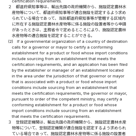
certification requirements.
２
都道府県知事等は、輸出先国の政府機関から、施設認定農林水
産物等について、都道府県知事等が適合施設を認定するよう求め
られている場合であって、当該都道府県知事等が管轄する区域内
に所在する施設認定農林水産物等に係る施設の設置者等から申請
があったときは、主務省令で定めるところにより、施設認定農林
水産物等の適合施設を認定することができる。
(2)
If a governmental organization of a country of destination
calls for a governor or mayor to certify a conforming
establishment for a product or food whose import conditions
include sourcing from an establishment that meets the
certification requirements, and an application has been filed
by the establisher or manager of an establishment located
in the area under the jurisdiction of that governor or mayor
that is associated with a product or food whose import
conditions include sourcing from an establishment that
meets the certification requirements, the governor or mayor,
pursuant to order of the competent ministry, may certify a
conforming establishment for a product or food whose
import conditions include sourcing from an establishment
that meets the certification requirements.
３
登録認定機関は、輸出先国の政府機関から、施設認定農林水産
物等について、登録認定機関が適合施設を認定するよう求められ
ている場合であって、施設認定農林水産物等に係る施設の設置者