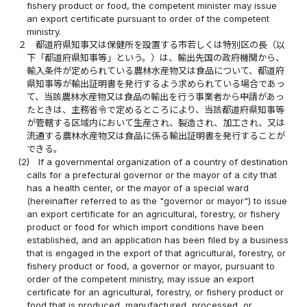
fishery product or food, the competent minister may issue
an export certificate pursuant to order of the competent
ministry.
２
都道府県知事又は保健所を設置する市若しくは特別区の長（以
下「都道府県知事等」という。）は、輸出先国の政府機関から、
輸入条件が定められている農林水産物又は食品について、都道府
県知事等が輸出証明書を発行するよう求められている場合であっ
て、当該農林水産物又は食品の輸出を行う事業者から申請があっ
たときは、主務省令で定めるところにより、当該都道府県知事等
が管轄する区域内において生産され、製造され、加工され、又は
流通する農林水産物又は食品に係る輸出証明書を発行することが
できる。
(2)
If a governmental organization of a country of destination
calls for a prefectural governor or the mayor of a city that
has a health center, or the mayor of a special ward
(hereinafter referred to as the "governor or mayor") to issue
an export certificate for an agricultural, forestry, or fishery
product or food for which import conditions have been
established, and an application has been filed by a business
that is engaged in the export of that agricultural, forestry, or
fishery product or food, a governor or mayor, pursuant to
order of the competent ministry, may issue an export
certificate for an agricultural, forestry, or fishery product or
food that is produced, manufactured, processed, or