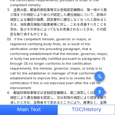
the certification requirements, pursuant to order of the
competent ministry.
５
主務大臣、都道府県知事等又は登録認定機関は、第一項から第
三項までの規定により自らが認定した適合施設について、前項の
規定による確認の結果、認定要件に適合しなくなったと認めると
きは、当該適合施設の設置者等に対し、これを改善すべきことを
求め、及びその求めによってもなお改善されないときは、その認
定を取り消すものとする。
(5)
If the competent minister, governor or mayor, or
registered certifying body finds, as a result of the
verification under the preceding paragraph, that a
conforming establishment that the minister, governor, mayor,
or body has personally certified pursuant to paragraphs (1)
through (3) no longer conforms to the certification
requirements, the minister, governor, mayor, or body is to
call for the establisher or manager of that conforming
translate
establishment to improve this, and is to revoke the
certification if this is not improved even after the call for
improvement.
download
６
都道府県知事等又は登録認定機関は、第二項若しくは第三項の
規定により適合施設を認定し、又は前項の規定により認定を取り
消したときは、主務省令で定めるところにより、遅滞なく、主務
大臣にその旨を報告しなければならない。
Main Text
TOC/History
(6)
Having certified a conforming establishment pursuant to