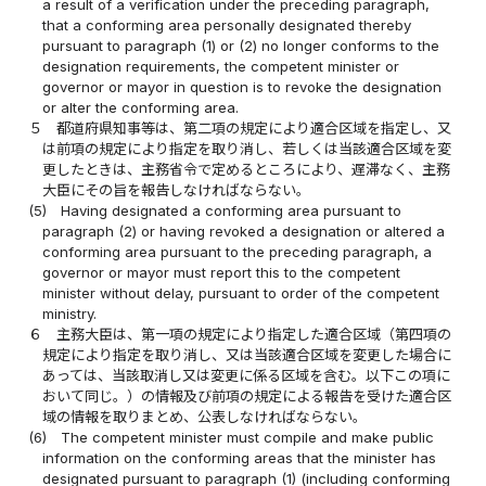
a result of a verification under the preceding paragraph,
that a conforming area personally designated thereby
pursuant to paragraph (1) or (2) no longer conforms to the
designation requirements, the competent minister or
governor or mayor in question is to revoke the designation
or alter the conforming area.
５
都道府県知事等は、第二項の規定により適合区域を指定し、又
は前項の規定により指定を取り消し、若しくは当該適合区域を変
更したときは、主務省令で定めるところにより、遅滞なく、主務
大臣にその旨を報告しなければならない。
(5)
Having designated a conforming area pursuant to
paragraph (2) or having revoked a designation or altered a
conforming area pursuant to the preceding paragraph, a
governor or mayor must report this to the competent
minister without delay, pursuant to order of the competent
ministry.
６
主務大臣は、第一項の規定により指定した適合区域（第四項の
規定により指定を取り消し、又は当該適合区域を変更した場合に
あっては、当該取消し又は変更に係る区域を含む。以下この項に
おいて同じ。）の情報及び前項の規定による報告を受けた適合区
域の情報を取りまとめ、公表しなければならない。
(6)
The competent minister must compile and make public
information on the conforming areas that the minister has
designated pursuant to paragraph (1) (including conforming