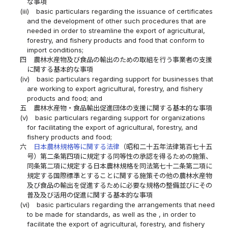
な事項
(iii)
basic particulars regarding the issuance of certificates
and the development of other such procedures that are
needed in order to streamline the export of agricultural,
forestry, and fishery products and food that conform to
import conditions;
四
農林水産物及び食品の輸出のための取組を行う事業者の支援
に関する基本的な事項
(iv)
basic particulars regarding support for businesses that
are working to export agricultural, forestry, and fishery
products and food; and
五
農林水産物・食品輸出促進団体の支援に関する基本的な事項
(v)
basic particulars regarding support for organizations
for facilitating the export of agricultural, forestry, and
fishery products and food;
六
日本農林規格等に関する法律
（昭和二十五年法律第百七十五
号）第二条第四項に規定する同等性の承認を得るための施策、
同条第二項に規定する日本農林規格を同法第七十二条第二項に
規定する国際標準とすることに関する施策その他の農林水産物
及び食品の輸出を促進するために必要な規格の整備並びにその
普及及び活用の促進に関する基本的な事項
(vi)
basic particulars regarding the arrangements that need
to be made for standards, as well as the , in order to
facilitate the export of agricultural, forestry, and fishery