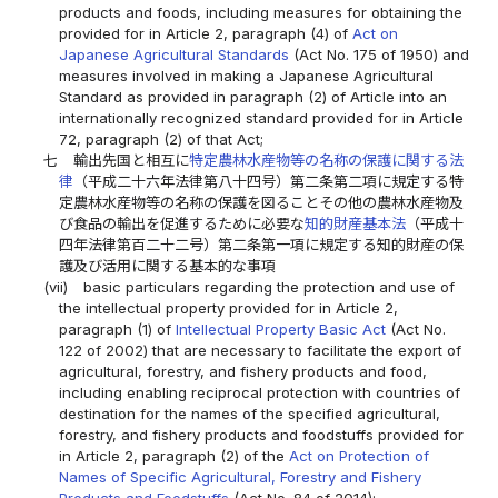
products and foods, including measures for obtaining the
provided for in Article 2, paragraph (4) of
Act on
Japanese Agricultural Standards
(Act No. 175 of 1950) and
measures involved in making a Japanese Agricultural
Standard as provided in paragraph (2) of Article into an
internationally recognized standard provided for in Article
72, paragraph (2) of that Act;
七
輸出先国と相互に
特定農林水産物等の名称の保護に関する法
律
（平成二十六年法律第八十四号）第二条第二項に規定する特
定農林水産物等の名称の保護を図ることその他の農林水産物及
び食品の輸出を促進するために必要な
知的財産基本法
（平成十
四年法律第百二十二号）第二条第一項に規定する知的財産の保
護及び活用に関する基本的な事項
(vii)
basic particulars regarding the protection and use of
the intellectual property provided for in Article 2,
paragraph (1) of
Intellectual Property Basic Act
(Act No.
122 of 2002) that are necessary to facilitate the export of
agricultural, forestry, and fishery products and food,
including enabling reciprocal protection with countries of
destination for the names of the specified agricultural,
forestry, and fishery products and foodstuffs provided for
in Article 2, paragraph (2) of the
Act on Protection of
Names of Specific Agricultural, Forestry and Fishery