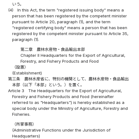
いう。
(4)
In this Act, the term "registered issuing body" means a
person that has been registered by the competent minister
pursuant to Article 20, paragraph (1), and the term
"registered certifying body" means a person that has been
registered by the competent minister pursuant to Article 35,
paragraph (1).
第二章 農林水産物・食品輸出本部
Chapter II Headquarters for the Export of Agricultural,
Forestry, and Fishery Products and Food
（設置）
(Establishment)
第三条
農林水産省に、特別の機関として、農林水産物・食品輸出
本部（以下「本部」という。）を置く。
Article 3
The Headquarters for the Export of Agricultural,
Forestry and Fishery Products and Food (hereinafter
referred to as "Headquarters") is hereby established as a
special body under the Ministry of Agriculture, Forestry and
Fisheries.
（所掌事務）
(Administrative Functions under the Jurisdiction of
Headquarters)