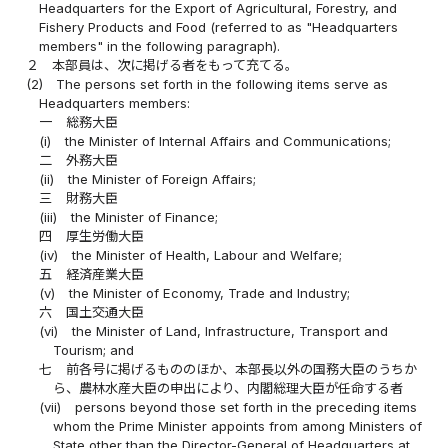
Headquarters for the Export of Agricultural, Forestry, and
Fishery Products and Food (referred to as "Headquarters
members" in the following paragraph).
２
本部員は、次に掲げる者をもって充てる。
(2)
The persons set forth in the following items serve as
Headquarters members:
一
総務大臣
(i)
the Minister of Internal Affairs and Communications;
二
外務大臣
(ii)
the Minister of Foreign Affairs;
三
財務大臣
(iii)
the Minister of Finance;
四
厚生労働大臣
(iv)
the Minister of Health, Labour and Welfare;
五
経済産業大臣
(v)
the Minister of Economy, Trade and Industry;
六
国土交通大臣
(vi)
the Minister of Land, Infrastructure, Transport and
Tourism; and
七
前各号に掲げるもののほか、本部長以外の国務大臣のうちか
ら、農林水産大臣の申出により、内閣総理大臣が任命する者
(vii)
persons beyond those set forth in the preceding items
whom the Prime Minister appoints from among Ministers of
State other than the Director-General of Headquarters at