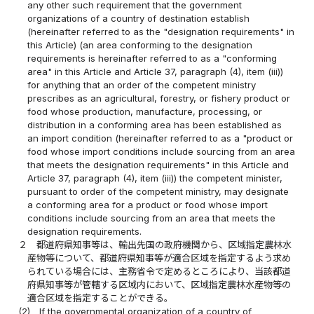
any other such requirement that the government
organizations of a country of destination establish
(hereinafter referred to as the "designation requirements" in
this Article) (an area conforming to the designation
requirements is hereinafter referred to as a "conforming
area" in this Article and Article 37, paragraph (4), item (iii))
for anything that an order of the competent ministry
prescribes as an agricultural, forestry, or fishery product or
food whose production, manufacture, processing, or
distribution in a conforming area has been established as
an import condition (hereinafter referred to as a "product or
food whose import conditions include sourcing from an area
that meets the designation requirements" in this Article and
Article 37, paragraph (4), item (iii)) the competent minister,
pursuant to order of the competent ministry, may designate
a conforming area for a product or food whose import
conditions include sourcing from an area that meets the
designation requirements.
２
都道府県知事等は、輸出先国の政府機関から、区域指定農林水
産物等について、都道府県知事等が適合区域を指定するよう求め
られている場合には、主務省令で定めるところにより、当該都道
府県知事等が管轄する区域内において、区域指定農林水産物等の
適合区域を指定することができる。
(2)
If the governmental organization of a country of