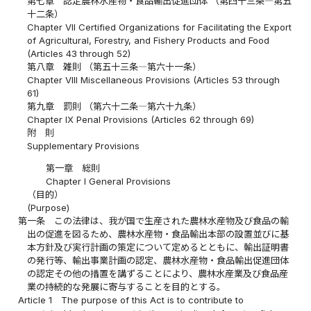
第七章 認定農林水産物・食品輸出促進団体 （第四十三条―第五
十二条）
Chapter VII Certified Organizations for Facilitating the Export
of Agricultural, Forestry, and Fishery Products and Food
(Articles 43 through 52)
第八章 雑則 （第五十三条―第六十一条）
Chapter VIII Miscellaneous Provisions (Articles 53 through
61)
第九章 罰則 （第六十二条―第六十九条）
Chapter IX Penal Provisions (Articles 62 through 69)
附 則
Supplementary Provisions
第一章 総則
Chapter I General Provisions
（目的）
(Purpose)
第一条
この法律は、我が国で生産された農林水産物及び食品の輸
出の促進を図るため、農林水産物・食品輸出本部の設置並びに基
本方針及び実行計画の策定について定めるとともに、輸出証明書
の発行等、輸出事業計画の認定、農林水産物・食品輸出促進団体
の認定その他の措置を講ずることにより、農林水産業及び食品産
業の持続的な発展に寄与することを目的とする。
Article 1
The purpose of this Act is to contribute to