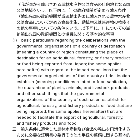
（我が国から輸出される農林水産物又は食品の仕向地となる国
又は地域をいう。以下同じ。）の政府機関が定める輸入条件
（輸出先国の政府機関が当該輸出先国に輸入される農林水産物
又は食品について定める食品衛生、動植物又は畜産物の検疫そ
の他の事項についての条件をいう。以下同じ。）についての当
該輸出先国の政府機関との協議に関する基本的な事項
(ii)
basic particulars regarding the deliberations with the
governmental organizations of a country of destination
(meaning a country or region constituting the place of
destination for an agricultural, forestry, or fishery product
or food being exported from Japan; the same applies
hereinafter) with regard to the import conditions that the
governmental organizations of that country of destination
establish (meaning conditions related to food sanitation,
the quarantine of plants, animals, and livestock products,
and other such things that the governmental
organizations of the country of destination establish for
agricultural, forestry, and fishery products or food that are
being imported; the same applies hereinafter) that are
needed to facilitate the export of agricultural, forestry,
and fishery products and food;
三
輸入条件に適合した農林水産物及び食品の輸出を円滑化する
ために必要な証明書の発行その他の手続の整備に関する基本的