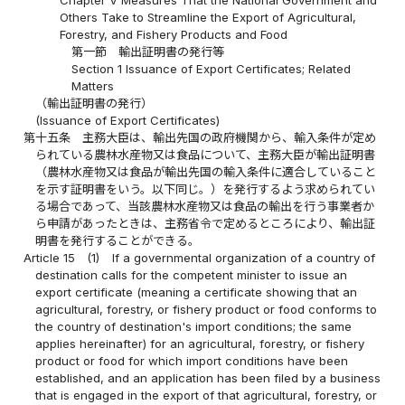
Others Take to Streamline the Export of Agricultural,
Forestry, and Fishery Products and Food
第一節 輸出証明書の発行等
Section 1 Issuance of Export Certificates; Related
Matters
（輸出証明書の発行）
(Issuance of Export Certificates)
第十五条
主務大臣は、輸出先国の政府機関から、輸入条件が定め
られている農林水産物又は食品について、主務大臣が輸出証明書
（農林水産物又は食品が輸出先国の輸入条件に適合していること
を示す証明書をいう。以下同じ。）を発行するよう求められてい
る場合であって、当該農林水産物又は食品の輸出を行う事業者か
ら申請があったときは、主務省令で定めるところにより、輸出証
明書を発行することができる。
Article 15
(1)
If a governmental organization of a country of
destination calls for the competent minister to issue an
export certificate (meaning a certificate showing that an
agricultural, forestry, or fishery product or food conforms to
the country of destination's import conditions; the same
applies hereinafter) for an agricultural, forestry, or fishery
product or food for which import conditions have been
established, and an application has been filed by a business
that is engaged in the export of that agricultural, forestry, or