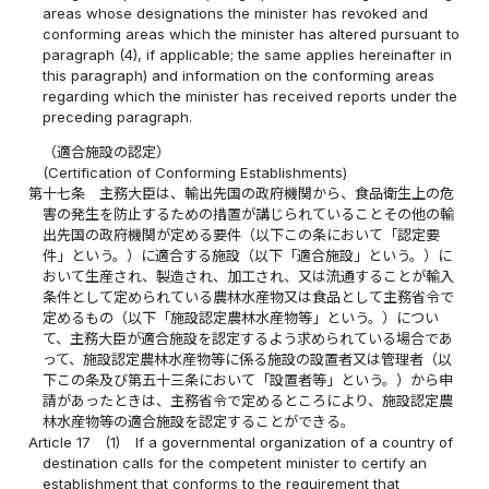
areas whose designations the minister has revoked and
conforming areas which the minister has altered pursuant to
paragraph (4), if applicable; the same applies hereinafter in
this paragraph) and information on the conforming areas
regarding which the minister has received reports under the
preceding paragraph.
（適合施設の認定）
(Certification of Conforming Establishments)
第十七条
主務大臣は、輸出先国の政府機関から、食品衛生上の危
害の発生を防止するための措置が講じられていることその他の輸
出先国の政府機関が定める要件（以下この条において「認定要
件」という。）に適合する施設（以下「適合施設」という。）に
おいて生産され、製造され、加工され、又は流通することが輸入
条件として定められている農林水産物又は食品として主務省令で
定めるもの（以下「施設認定農林水産物等」という。）につい
て、主務大臣が適合施設を認定するよう求められている場合であ
って、施設認定農林水産物等に係る施設の設置者又は管理者（以
下この条及び第五十三条において「設置者等」という。）から申
請があったときは、主務省令で定めるところにより、施設認定農
林水産物等の適合施設を認定することができる。
Article 17
(1)
If a governmental organization of a country of
destination calls for the competent minister to certify an
establishment that conforms to the requirement that