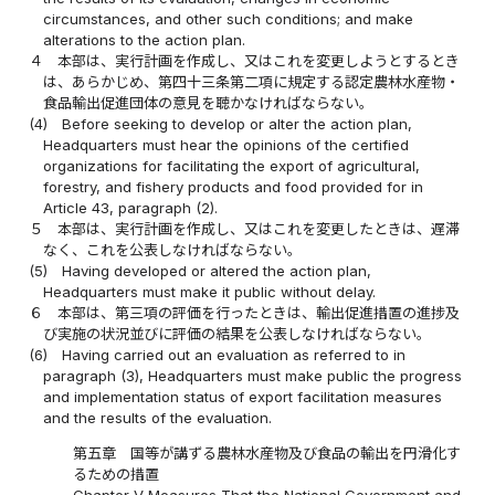
circumstances, and other such conditions; and make
alterations to the action plan.
４
本部は、実行計画を作成し、又はこれを変更しようとするとき
は、あらかじめ、第四十三条第二項に規定する認定農林水産物・
食品輸出促進団体の意見を聴かなければならない。
(4)
Before seeking to develop or alter the action plan,
Headquarters must hear the opinions of the certified
organizations for facilitating the export of agricultural,
forestry, and fishery products and food provided for in
Article 43, paragraph (2).
５
本部は、実行計画を作成し、又はこれを変更したときは、遅滞
なく、これを公表しなければならない。
(5)
Having developed or altered the action plan,
Headquarters must make it public without delay.
６
本部は、第三項の評価を行ったときは、輸出促進措置の進捗及
び実施の状況並びに評価の結果を公表しなければならない。
(6)
Having carried out an evaluation as referred to in
paragraph (3), Headquarters must make public the progress
and implementation status of export facilitation measures
and the results of the evaluation.
第五章 国等が講ずる農林水産物及び食品の輸出を円滑化す
るための措置
Chapter V Measures That the National Government and