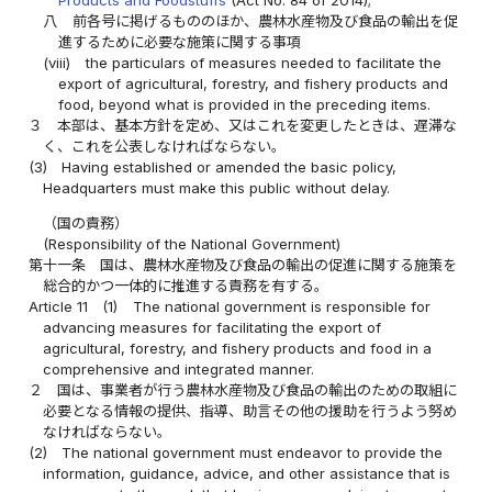
Products and Foodstuffs
(Act No. 84 of 2014);
八
前各号に掲げるもののほか、農林水産物及び食品の輸出を促
進するために必要な施策に関する事項
(viii)
the particulars of measures needed to facilitate the
export of agricultural, forestry, and fishery products and
food, beyond what is provided in the preceding items.
３
本部は、基本方針を定め、又はこれを変更したときは、遅滞な
く、これを公表しなければならない。
(3)
Having established or amended the basic policy,
Headquarters must make this public without delay.
（国の責務）
(Responsibility of the National Government)
第十一条
国は、農林水産物及び食品の輸出の促進に関する施策を
総合的かつ一体的に推進する責務を有する。
Article 11
(1)
The national government is responsible for
advancing measures for facilitating the export of
agricultural, forestry, and fishery products and food in a
comprehensive and integrated manner.
２
国は、事業者が行う農林水産物及び食品の輸出のための取組に
必要となる情報の提供、指導、助言その他の援助を行うよう努め
なければならない。
(2)
The national government must endeavor to provide the
information, guidance, advice, and other assistance that is