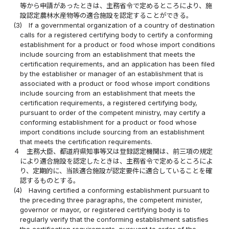
等から申請があったときは、主務省令で定めるところにより、施
設認定農林水産物等の適合施設を認定することができる。
(3)
If a governmental organization of a country of destination
calls for a registered certifying body to certify a conforming
establishment for a product or food whose import conditions
include sourcing from an establishment that meets the
certification requirements, and an application has been filed
by the establisher or manager of an establishment that is
associated with a product or food whose import conditions
include sourcing from an establishment that meets the
certification requirements, a registered certifying body,
pursuant to order of the competent ministry, may certify a
conforming establishment for a product or food whose
import conditions include sourcing from an establishment
that meets the certification requirements.
４
主務大臣、都道府県知事等又は登録認定機関は、前三項の規定
により適合施設を認定したときは、主務省令で定めるところによ
り、定期的に、当該適合施設が認定要件に適合していることを確
認するものとする。
(4)
Having certified a conforming establishment pursuant to
the preceding three paragraphs, the competent minister,
governor or mayor, or registered certifying body is to
regularly verify that the conforming establishment satisfies