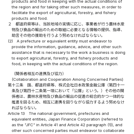
products and food in keeping with the actual conditions of
the region and for taking other such measures, in order to
facilitate the export of agricultural, forestry, and fishery
products and food.
２
都道府県等は、当該地域の実情に応じ、事業者が行う農林水産
物及び食品の輸出のための取組に必要となる情報の提供、指導、
助言その他の援助を行うよう努めなければならない。
(2)
A prefecture or equivalent entity must endeavor to
provide the information, guidance, advice, and other such
assistance that is necessary to the work a business is doing
to export agricultural, forestry, and fishery products and
food, in keeping with the actual conditions of the region.
（関係者相互の連携及び協力）
(Collaboration and Cooperation Among Concerned Parties)
第十三条
国、都道府県等、株式会社日本政策金融公庫（第四十一
条及び第四十二条第一項において「公庫」という。）その他の関
係者は、農林水産物及び食品の輸出の促進の総合的かつ一体的な
推進を図るため、相互に連携を図りながら協力するよう努めなけ
ればならない。
Article 13
The national government, prefectures and
equivalent entities, Japan Finance Corporation (referred to
as the "JFC" in Article 41 and Article 42 paragraph (1)), and
other such concerned parties must endeavor to collaborate