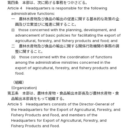
第四条
本部は、次に掲げる事務をつかさどる。
Article 4
Headquarters is responsible for the following
administrative functions:
一
農林水産物及び食品の輸出の促進に関する基本的な政策の企
画及び立案並びに推進に関すること。
(i)
those concerned with the planning, development, and
advancement of basic policies for facilitating the export of
agricultural, forestry, and fishery products and food; and
二
農林水産物及び食品の輸出に関する関係行政機関の事務の調
整に関すること。
(ii)
those concerned with the coordination of functions
among the administrative ministries concerned in the
export of agricultural, forestry, and fishery products and
food.
（組織）
(Organization)
第五条
本部は、農林水産物・食品輸出本部長及び農林水産物・食
品輸出本部員をもって組織する。
Article 5
Headquarters consists of the Director-General of
the Headquarters for the Export of Agricultural, Forestry, and
Fishery Products and Food, and members of the
Headquarters for Export of Agricultural, Forestry, and
Fishery Products and Food.