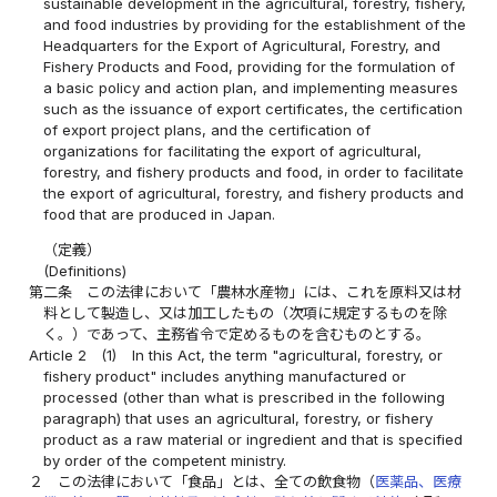
sustainable development in the agricultural, forestry, fishery,
and food industries by providing for the establishment of the
Headquarters for the Export of Agricultural, Forestry, and
Fishery Products and Food, providing for the formulation of
a basic policy and action plan, and implementing measures
such as the issuance of export certificates, the certification
of export project plans, and the certification of
organizations for facilitating the export of agricultural,
forestry, and fishery products and food, in order to facilitate
the export of agricultural, forestry, and fishery products and
food that are produced in Japan.
（定義）
(Definitions)
第二条
この法律において「農林水産物」には、これを原料又は材
料として製造し、又は加工したもの（次項に規定するものを除
く。）であって、主務省令で定めるものを含むものとする。
Article 2
(1)
In this Act, the term "agricultural, forestry, or
fishery product" includes anything manufactured or
processed (other than what is prescribed in the following
paragraph) that uses an agricultural, forestry, or fishery
product as a raw material or ingredient and that is specified
by order of the competent ministry.
２
この法律において「食品」とは、全ての飲食物（
医薬品、医療