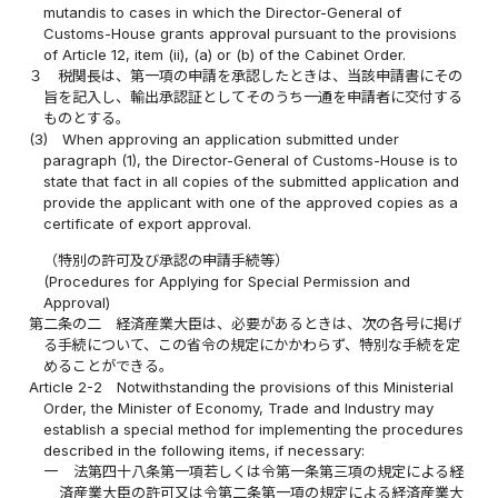
mutandis to cases in which the Director-General of
Customs-House grants approval pursuant to the provisions
of Article 12, item (ii), (a) or (b) of the Cabinet Order.
３
税関長は、第一項の申請を承認したときは、当該申請書にその
旨を記入し、輸出承認証としてそのうち一通を申請者に交付する
ものとする。
(3)
When approving an application submitted under
paragraph (1), the Director-General of Customs-House is to
state that fact in all copies of the submitted application and
provide the applicant with one of the approved copies as a
certificate of export approval.
（特別の許可及び承認の申請手続等）
(Procedures for Applying for Special Permission and
Approval)
第二条の二
経済産業大臣は、必要があるときは、次の各号に掲げ
る手続について、この省令の規定にかかわらず、特別な手続を定
めることができる。
Article 2-2
Notwithstanding the provisions of this Ministerial
Order, the Minister of Economy, Trade and Industry may
establish a special method for implementing the procedures
described in the following items, if necessary:
一
法第四十八条第一項若しくは令第一条第三項の規定による経
済産業大臣の許可又は令第二条第一項の規定による経済産業大