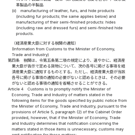
革製品の半製品
(ii)
manufacturing of leather, furs, and hide products
(including fur products; the same applies below) and
manufacturing of their semi-finished products: hides
(including raw and dressed furs) and semi-finished hide
products.
（経済産業大臣に対する税関の通知）
(Information from Customs to the Minister of Economy,
Trade and Industry)
第四条
税関は、令第五条第二項の規定により、速やかに、経済産
業大臣が告示で定める貨物について、次の各号に掲げる事項を経
済産業大臣に通知するものとする。ただし、経済産業大臣が当該
各号に掲げる事項の通知の必要がないと認めるときは、その必要
がないと認める事項の通知を省略させることができる。
Article 4
Customs is to promptly notify the Minister of
Economy, Trade and Industry of matters stated in the
following items for the goods specified by public notice from
the Minister of Economy, Trade and Industry, pursuant to the
provisions of Article 5, paragraph (2) of the Cabinet Order
provided, however, that if the Minister of Economy, Trade
and Industry determines that notification concerning the
matters stated in those items is unnecessary, customs may
omit notification for those matters: