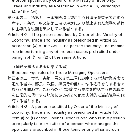
(Person Specified by Order of the Ministry of Economy,
Trade and Industry as Prescribed in Article 53, Paragraph
(4) of the Act)
第四条の二
法第五十三条第四項に規定する経済産業省令で定める
者は、同条第一項又は第二項の規定により禁止された業務の遂行
に主導的な役割を果たしている者とする。
Article 4-2
The person specified by Order of the Ministry of
Economy, Trade and Industry as prescribed in Article 53,
paragraph (4) of the Act is the person that plays the leading
role in performing any of the businesses prohibited under
paragraph (1) or (2) of the same Article.
（業務を統括する者に準ずる者）
(Persons Equivalent to Those Managing Operations)
第四条の三
令第十条第一号又は第二号に規定する経済産業省令で
定める者は、部長、次長、課長その他いかなる名称を有する者で
あるかを問わず、これらの号に規定する業務を統括する者の職務
を日常的に代行する地位にある者その他の実質的に当該職務を代
行する者とする。
Article 4-3
A person specified by Order of the Ministry of
Economy, Trade and Industry as prescribed in Article 10,
item (i) or (ii) of the Cabinet Order is one who is in a position
to regularly take on duties of a person who manages the
operations prescribed in these items or any other person