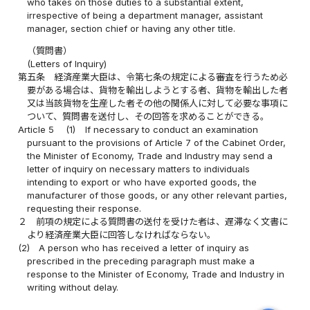
who takes on those duties to a substantial extent,
irrespective of being a department manager, assistant
manager, section chief or having any other title.
（質問書）
(Letters of Inquiry)
第五条
経済産業大臣は、令第七条の規定による審査を行うため必
要がある場合は、貨物を輸出しようとする者、貨物を輸出した者
又は当該貨物を生産した者その他の関係人に対して必要な事項に
ついて、質問書を送付し、その回答を求めることができる。
Article 5
(1)
If necessary to conduct an examination
pursuant to the provisions of Article 7 of the Cabinet Order,
the Minister of Economy, Trade and Industry may send a
letter of inquiry on necessary matters to individuals
intending to export or who have exported goods, the
manufacturer of those goods, or any other relevant parties,
requesting their response.
２
前項の規定による質問書の送付を受けた者は、遅滞なく文書に
より経済産業大臣に回答しなければならない。
(2)
A person who has received a letter of inquiry as
prescribed in the preceding paragraph must make a
response to the Minister of Economy, Trade and Industry in
writing without delay.