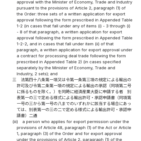
approval with the Minister of Economy, Trade and Industry
pursuant to the provisions of Article 2, paragraph (1) of
the Order: three sets of a written application for export
approval following the form prescribed in Appended Table
1-2 (in cases that fall under any of items (i) - 3 through (i)
- 8 of that paragraph, a written application for export
approval following the form prescribed in Appended Table
1-2-2, and in cases that fall under item (ii) of that
paragraph, a written application for export approval under
a contract for processing deal trade following the form
prescribed in Appended Table 2) (in cases specified
separately by the Minister of Economy, Trade and
Industry, 2 sets); and
三
法第四十八条第一項又は令第一条第三項の規定による輸出の
許可及び令第二条第一項の規定による輸出の承認（同項第二号
に係るものを除く。）を同時に経済産業大臣に申請する者 別
表第一の三で定める様式による輸出許可・承認申請書（同項第
一号の三から第一号の八までのいずれかに該当する場合にあっ
ては、別表第一の三の二で定める様式による輸出許可・承認申
請書）二通
(iii)
a person who applies for export permission under the
provisions of Article 48, paragraph (1) of the Act or Article
1, paragraph (3) of the Order and for export approval
under the provisions of Article 2, paragraph (1) of the