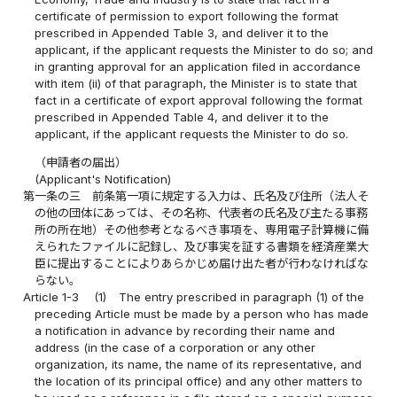
certificate of permission to export following the format
prescribed in Appended Table 3, and deliver it to the
applicant, if the applicant requests the Minister to do so; and
in granting approval for an application filed in accordance
with item (ii) of that paragraph, the Minister is to state that
fact in a certificate of export approval following the format
prescribed in Appended Table 4, and deliver it to the
applicant, if the applicant requests the Minister to do so.
（申請者の届出）
(Applicant's Notification)
第一条の三
前条第一項に規定する入力は、氏名及び住所（法人そ
の他の団体にあっては、その名称、代表者の氏名及び主たる事務
所の所在地）その他参考となるべき事項を、専用電子計算機に備
えられたファイルに記録し、及び事実を証する書類を経済産業大
臣に提出することによりあらかじめ届け出た者が行わなければな
らない。
Article 1-3
(1)
The entry prescribed in paragraph (1) of the
preceding Article must be made by a person who has made
a notification in advance by recording their name and
address (in the case of a corporation or any other
organization, its name, the name of its representative, and
the location of its principal office) and any other matters to