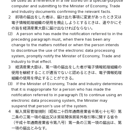
be used as a reference in a file stored on a special-purpose
computer and submitting to the Minister of Economy, Trade
and Industry documents confirming the relevant facts.
２
前項の届出をした者は、届け出た事項に変更があったとき又は
電子情報処理組織の使用を廃止しようとするときは、速やかにそ
の旨を経済産業大臣に届け出なければならない。
(2)
A person who has made the notification referred to in the
preceding paragraph must, when there has been any
change to the matters notified or when the person intends
to discontinue the use of the electronic data processing
system, promptly notify the Minister of Economy, Trade and
Industry to that effect.
３
経済産業大臣は、第一項の届出をした者が電子情報処理組織の
使用を継続することが適当でないと認めるときは、電子情報処理
組織の使用を停止することができる。
(3)
If the Minister of Economy, Trade and Industry determines
that it is inappropriate for a person who has made the
notification referred to in paragraph (1) to continue using an
electronic data processing system, the Minister may
suspend that person's use of the system.
４
輸入貿易管理規則（昭和二十四年通商産業省令第七十七号）第
二条の三第一項の届出又は貿易関係貿易外取引等に関する省令
（平成十年通商産業省令第八号）第一条の三第一項の届出は、第
一項の届出とみなす。