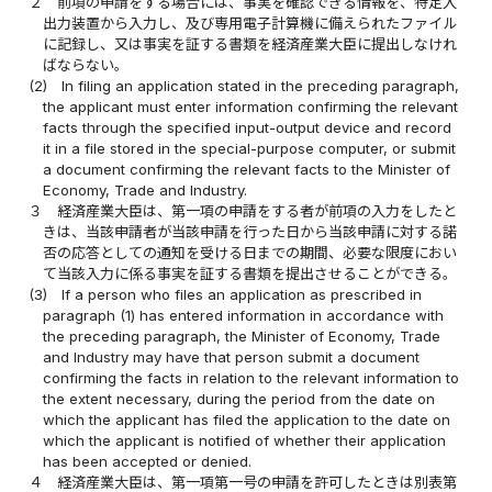
２
前項の申請をする場合には、事実を確認できる情報を、特定入
出力装置から入力し、及び専用電子計算機に備えられたファイル
に記録し、又は事実を証する書類を経済産業大臣に提出しなけれ
ばならない。
(2)
In filing an application stated in the preceding paragraph,
the applicant must enter information confirming the relevant
facts through the specified input-output device and record
it in a file stored in the special-purpose computer, or submit
a document confirming the relevant facts to the Minister of
Economy, Trade and Industry.
３
経済産業大臣は、第一項の申請をする者が前項の入力をしたと
きは、当該申請者が当該申請を行った日から当該申請に対する諾
否の応答としての通知を受ける日までの期間、必要な限度におい
て当該入力に係る事実を証する書類を提出させることができる。
(3)
If a person who files an application as prescribed in
paragraph (1) has entered information in accordance with
the preceding paragraph, the Minister of Economy, Trade
and Industry may have that person submit a document
confirming the facts in relation to the relevant information to
the extent necessary, during the period from the date on
which the applicant has filed the application to the date on
which the applicant is notified of whether their application
has been accepted or denied.
４
経済産業大臣は、第一項第一号の申請を許可したときは別表第