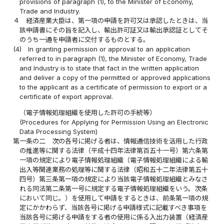
provisions of paragraph (1), to the Minister of Economy,
Trade and Industry.
４
経済産業大臣は、第一項の申請を許可又は承認したときは、当
該申請書にその旨を記入し、輸出許可証又は輸出承認証としてそ
のうち一通を申請者に交付するものとする。
(4)
In granting permission or approval to an application
referred to in paragraph (1), the Minister of Economy, Trade
and Industry is to state that fact in the written application
and deliver a copy of the permitted or approved applications
to the applicant as a certificate of permission to export or a
certificate of export approval.
（電子情報処理組織を使用した許可の手続等）
(Procedures for Applying for Permission Using an Electronic
Data Processing System)
第一条の二
次の各号に掲げる者は、情報通信技術を活用した行政
の推進等に関する法律（平成十四年法律第百五十一号）第六条第
一項の規定により電子情報処理組織（電子情報処理組織による輸
出入等関連業務の処理等に関する法律（昭和五十二年法律第五十
四号）第三条第一項の規定により当該電子情報処理組織とみなさ
れる同法第二条第一号に規定する電子情報処理組織をいう。次条
において同じ。）を使用して申請をするときは、前条第一項の規
定にかかわらず、当該各号に掲げる申請様式に記載すべき事項を
当該各号に掲げる申請をする者の使用に係る入出力装置（経済産