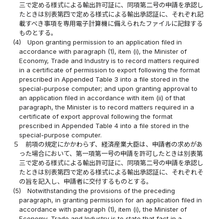
三で定める様式による輸出許可証に、同項第二号の申請を承認し
たときは別表第四で定める様式による輸出承認証に、それぞれ記
載すべき事項を専用電子計算機に備えられたファイルに記録する
ものとする。
(4)
Upon granting permission to an application filed in
accordance with paragraph (1), item (i), the Minister of
Economy, Trade and Industry is to record matters required
in a certificate of permission to export following the format
prescribed in Appended Table 3 into a file stored in the
special-purpose computer; and upon granting approval to
an application filed in accordance with item (ii) of that
paragraph, the Minister is to record matters required in a
certificate of export approval following the format
prescribed in Appended Table 4 into a file stored in the
special-purpose computer.
５
前項の規定にかかわらず、経済産業大臣は、申請者の求めがあ
った場合において、第一項第一号の申請を許可したときは別表第
三で定める様式による輸出許可証に、同項第二号の申請を承認し
たときは別表第四で定める様式による輸出承認証に、それぞれそ
の旨を記入し、申請者に交付するものとする。
(5)
Notwithstanding the provisions of the preceding
paragraph, in granting permission for an application filed in
accordance with paragraph (1), item (i), the Minister of
Economy, Trade and Industry is to state that fact in a