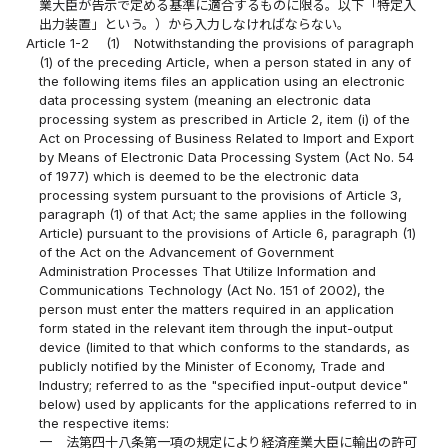
業大臣が告示で定める基準に適合するものに限る。以下「特定入
出力装置」という。）から入力しなければならない。
Article 1-2
(1)
Notwithstanding the provisions of paragraph
(1) of the preceding Article, when a person stated in any of
the following items files an application using an electronic
data processing system (meaning an electronic data
processing system as prescribed in Article 2, item (i) of the
Act on Processing of Business Related to Import and Export
by Means of Electronic Data Processing System (Act No. 54
of 1977) which is deemed to be the electronic data
processing system pursuant to the provisions of Article 3,
paragraph (1) of that Act; the same applies in the following
Article) pursuant to the provisions of Article 6, paragraph (1)
of the Act on the Advancement of Government
Administration Processes That Utilize Information and
Communications Technology (Act No. 151 of 2002), the
person must enter the matters required in an application
form stated in the relevant item through the input-output
device (limited to that which conforms to the standards, as
publicly notified by the Minister of Economy, Trade and
Industry; referred to as the "specified input-output device"
below) used by applicants for the applications referred to in
the respective items:
一
法第四十八条第一項の規定により経済産業大臣に輸出の許可