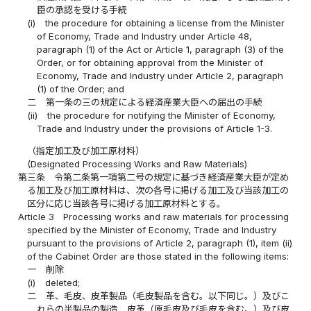
臣の承認を受ける手続
(i)
the procedure for obtaining a license from the Minister
of Economy, Trade and Industry under Article 48,
paragraph (1) of the Act or Article 1, paragraph (3) of the
Order, or for obtaining approval from the Minister of
Economy, Trade and Industry under Article 2, paragraph
(1) of the Order; and
二
第一条の三の規定による経済産業大臣への届出の手続
(ii)
the procedure for notifying the Minister of Economy,
Trade and Industry under the provisions of Article 1-3.
（指定加工及び加工原材料）
(Designated Processing Works and Raw Materials)
第三条
令第二条第一項第二号の規定に基づき経済産業大臣が定め
る加工及び加工原材料は、次の各号に掲げる加工及び当該加工の
区分に応じ当該各号に掲げる加工原材料とする。
Article 3
Processing works and raw materials for processing
specified by the Minister of Economy, Trade and Industry
pursuant to the provisions of Article 2, paragraph (1), item (ii)
of the Cabinet Order are those stated in the following items:
一
削除
(i)
deleted;
二
革、毛皮、皮革製品（毛皮製品を含む。以下同じ。）及びこ
れらの半製品の製造 皮革（原毛皮及び毛皮を含む。）及び皮