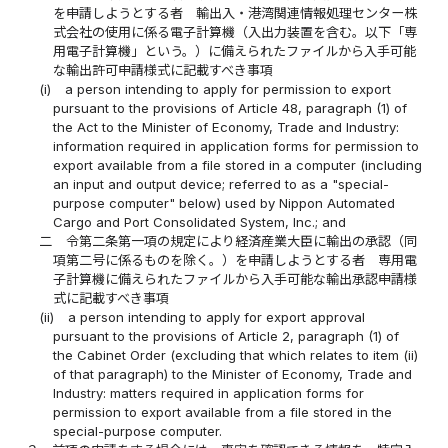
を申請しようとする者 輸出入・港湾関連情報処理センター株
式会社の使用に係る電子計算機（入出力装置を含む。以下「専
用電子計算機」という。）に備えられたファイルから入手可能
な輸出許可申請様式に記載すべき事項
(i)
a person intending to apply for permission to export
pursuant to the provisions of Article 48, paragraph (1) of
the Act to the Minister of Economy, Trade and Industry:
information required in application forms for permission to
export available from a file stored in a computer (including
an input and output device; referred to as a "special-
purpose computer" below) used by Nippon Automated
Cargo and Port Consolidated System, Inc.; and
二
令第二条第一項の規定により経済産業大臣に輸出の承認（同
項第二号に係るものを除く。）を申請しようとする者 専用電
子計算機に備えられたファイルから入手可能な輸出承認申請様
式に記載すべき事項
(ii)
a person intending to apply for export approval
pursuant to the provisions of Article 2, paragraph (1) of
the Cabinet Order (excluding that which relates to item (ii)
of that paragraph) to the Minister of Economy, Trade and
Industry: matters required in application forms for
permission to export available from a file stored in the
special-purpose computer.