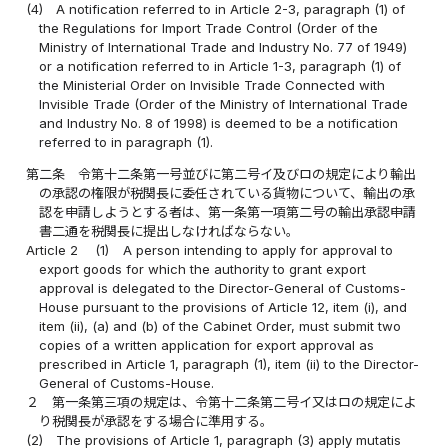
(4)
A notification referred to in Article 2-3, paragraph (1) of
the Regulations for Import Trade Control (Order of the
Ministry of International Trade and Industry No. 77 of 1949)
or a notification referred to in Article 1-3, paragraph (1) of
the Ministerial Order on Invisible Trade Connected with
Invisible Trade (Order of the Ministry of International Trade
and Industry No. 8 of 1998) is deemed to be a notification
referred to in paragraph (1).
第二条
令第十二条第一号並びに第二号イ及びロの規定により輸出
の承認の権限が税関長に委任されている貨物について、輸出の承
認を申請しようとする者は、第一条第一項第二号の輸出承認申請
書二通を税関長に提出しなければならない。
Article 2
(1)
A person intending to apply for approval to
export goods for which the authority to grant export
approval is delegated to the Director-General of Customs-
House pursuant to the provisions of Article 12, item (i), and
item (ii), (a) and (b) of the Cabinet Order, must submit two
copies of a written application for export approval as
prescribed in Article 1, paragraph (1), item (ii) to the Director-
General of Customs-House.
２
第一条第三項の規定は、令第十二条第二号イ又はロの規定によ
り税関長が承認をする場合に準用する。
(2)
The provisions of Article 1, paragraph (3) apply mutatis