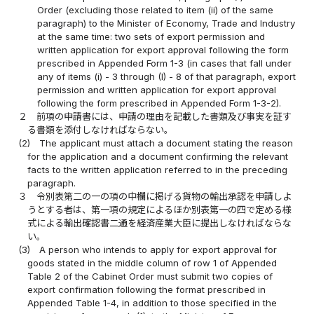
Order (excluding those related to item (ii) of the same
paragraph) to the Minister of Economy, Trade and Industry
at the same time: two sets of export permission and
written application for export approval following the form
prescribed in Appended Form 1-3 (in cases that fall under
any of items (i) - 3 through (I) - 8 of that paragraph, export
permission and written application for export approval
following the form prescribed in Appended Form 1-3-2).
２
前項の申請書には、申請の理由を記載した書類及び事実を証す
る書類を添付しなければならない。
(2)
The applicant must attach a document stating the reason
for the application and a document confirming the relevant
facts to the written application referred to in the preceding
paragraph.
３
令別表第二の一の項の中欄に掲げる貨物の輸出承認を申請しよ
うとする者は、第一項の規定によるほか別表第一の四で定める様
式による輸出確認書二通を経済産業大臣に提出しなければならな
い。
(3)
A person who intends to apply for export approval for
goods stated in the middle column of row 1 of Appended
Table 2 of the Cabinet Order must submit two copies of
export confirmation following the format prescribed in
Appended Table 1-4, in addition to those specified in the