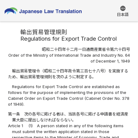
language
日本語
輸出貿易管理規則
Regulations for Export Trade Control
昭和二十四年十二月一日通商産業省令第六十四号
Order of the Ministry of International Trade and Industry No. 64
of December 1, 1949
輸出貿易管理令（昭和二十四年政令第三百七十八号）を実施する
ため、輸出貿易管理規則を次のように制定する。
Regulations for Export Trade Control are established as
follows for the purpose of implementing the provisions of the
Cabinet Order on Export Trade Control (Cabinet Order No. 378
of 1949).
第一条
次の各号に掲げる者は、当該各号に掲げる申請書を経済産
業大臣に提出しなければならない。
Article 1
(1)
A person stated in any of the following items
must submit the written application stated in those
respective items to the Minister of Economy, Trade and