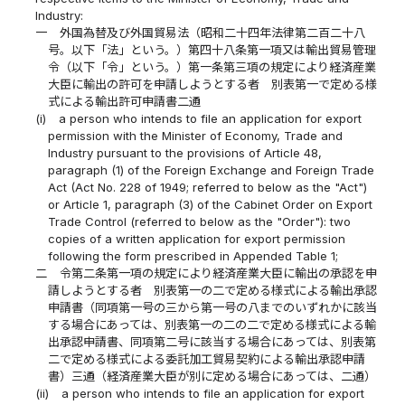
Industry:
一
外国為替及び外国貿易法（昭和二十四年法律第二百二十八
号。以下「法」という。）第四十八条第一項又は輸出貿易管理
令（以下「令」という。）第一条第三項の規定により経済産業
大臣に輸出の許可を申請しようとする者 別表第一で定める様
式による輸出許可申請書二通
(i)
a person who intends to file an application for export
permission with the Minister of Economy, Trade and
Industry pursuant to the provisions of Article 48,
paragraph (1) of the Foreign Exchange and Foreign Trade
Act (Act No. 228 of 1949; referred to below as the "Act")
or Article 1, paragraph (3) of the Cabinet Order on Export
Trade Control (referred to below as the "Order"): two
copies of a written application for export permission
following the form prescribed in Appended Table 1;
二
令第二条第一項の規定により経済産業大臣に輸出の承認を申
請しようとする者 別表第一の二で定める様式による輸出承認
申請書（同項第一号の三から第一号の八までのいずれかに該当
する場合にあっては、別表第一の二の二で定める様式による輸
出承認申請書、同項第二号に該当する場合にあっては、別表第
二で定める様式による委託加工貿易契約による輸出承認申請
書）三通（経済産業大臣が別に定める場合にあっては、二通）
(ii)
a person who intends to file an application for export