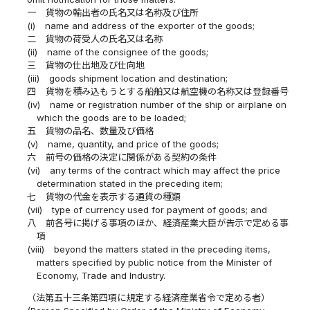
一
貨物の輸出者の氏名又は名称及び住所
(i)
name and address of the exporter of the goods;
二
貨物の荷受人の氏名又は名称
(ii)
name of the consignee of the goods;
三
貨物の仕出地及び仕向地
(iii)
goods shipment location and destination;
四
貨物を積み込もうとする船舶又は航空機の名称又は登録番号
(iv)
name or registration number of the ship or airplane on
which the goods are to be loaded;
五
貨物の品名、数量及び価格
(v)
name, quantity, and price of the goods;
六
前号の価格の決定に関係がある契約の条件
(vi)
any terms of the contract which may affect the price
determination stated in the preceding item;
七
貨物の代金を表示する通貨の種類
(vii)
type of currency used for payment of goods; and
八
前各号に掲げる事項のほか、経済産業大臣が告示で定める事
項
(viii)
beyond the matters stated in the preceding items,
matters specified by public notice from the Minister of
Economy, Trade and Industry.
（法第五十三条第四項に規定する経済産業省令で定める者）