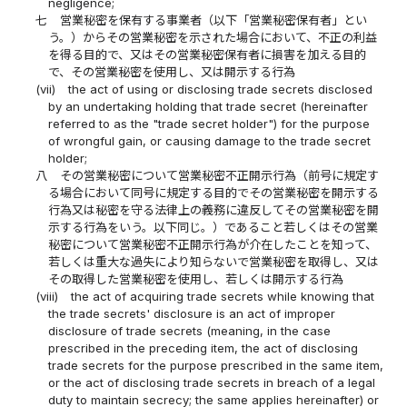
negligence;
七
営業秘密を保有する事業者（以下「営業秘密保有者」とい
う。）からその営業秘密を示された場合において、不正の利益
を得る目的で、又はその営業秘密保有者に損害を加える目的
で、その営業秘密を使用し、又は開示する行為
(vii)
the act of using or disclosing trade secrets disclosed
by an undertaking holding that trade secret (hereinafter
referred to as the "trade secret holder") for the purpose
of wrongful gain, or causing damage to the trade secret
holder;
八
その営業秘密について営業秘密不正開示行為（前号に規定す
る場合において同号に規定する目的でその営業秘密を開示する
行為又は秘密を守る法律上の義務に違反してその営業秘密を開
示する行為をいう。以下同じ。）であること若しくはその営業
秘密について営業秘密不正開示行為が介在したことを知って、
若しくは重大な過失により知らないで営業秘密を取得し、又は
その取得した営業秘密を使用し、若しくは開示する行為
(viii)
the act of acquiring trade secrets while knowing that
the trade secrets' disclosure is an act of improper
disclosure of trade secrets (meaning, in the case
prescribed in the preceding item, the act of disclosing
trade secrets for the purpose prescribed in the same item,
or the act of disclosing trade secrets in breach of a legal
duty to maintain secrecy; the same applies hereinafter) or