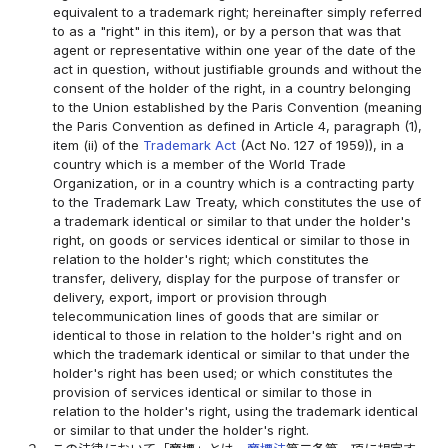
equivalent to a trademark right; hereinafter simply referred
to as a "right" in this item), or by a person that was that
agent or representative within one year of the date of the
act in question, without justifiable grounds and without the
consent of the holder of the right, in a country belonging
to the Union established by the Paris Convention (meaning
the Paris Convention as defined in Article 4, paragraph (1),
item (ii) of the
Trademark Act
(Act No. 127 of 1959)), in a
country which is a member of the World Trade
Organization, or in a country which is a contracting party
to the Trademark Law Treaty, which constitutes the use of
a trademark identical or similar to that under the holder's
right, on goods or services identical or similar to those in
relation to the holder's right; which constitutes the
transfer, delivery, display for the purpose of transfer or
delivery, export, import or provision through
telecommunication lines of goods that are similar or
identical to those in relation to the holder's right and on
which the trademark identical or similar to that under the
holder's right has been used; or which constitutes the
provision of services identical or similar to those in
relation to the holder's right, using the trademark identical
or similar to that under the holder's right.