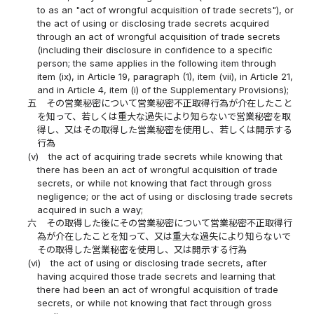
to as an "act of wrongful acquisition of trade secrets"), or
the act of using or disclosing trade secrets acquired
through an act of wrongful acquisition of trade secrets
(including their disclosure in confidence to a specific
person; the same applies in the following item through
item (ix), in Article 19, paragraph (1), item (vii), in Article 21,
and in Article 4, item (i) of the Supplementary Provisions);
五
その営業秘密について営業秘密不正取得行為が介在したこと
を知って、若しくは重大な過失により知らないで営業秘密を取
得し、又はその取得した営業秘密を使用し、若しくは開示する
行為
(v)
the act of acquiring trade secrets while knowing that
there has been an act of wrongful acquisition of trade
secrets, or while not knowing that fact through gross
negligence; or the act of using or disclosing trade secrets
acquired in such a way;
六
その取得した後にその営業秘密について営業秘密不正取得行
為が介在したことを知って、又は重大な過失により知らないで
その取得した営業秘密を使用し、又は開示する行為
(vi)
the act of using or disclosing trade secrets, after
having acquired those trade secrets and learning that
there had been an act of wrongful acquisition of trade
secrets, or while not knowing that fact through gross