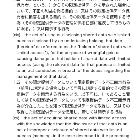
保有者」という。）からその限定提供データを示された場合に
おいて、不正の利益を得る目的で、又はその限定提供データ保
有者に損害を加える目的で、その限定提供データを使用する行
為（その限定提供データの管理に係る任務に違反して行うもの
に限る。）又は開示する行為
(xiv)
the act of using or disclosing shared data with limited
access disclosed by an undertaking holding that data
(hereinafter referred to as the "holder of shared data with
limited access"), for the purpose of wrongful gain or
causing damage to that holder of shared data with limited
access (using the relevant data for that purpose is limited
to an act conducted in breach of the duties regarding the
management of that data);
十五
その限定提供データについて限定提供データ不正開示行為
（前号に規定する場合において同号に規定する目的でその限定
提供データを開示する行為をいう。以下同じ。）であること若
しくはその限定提供データについて限定提供データ不正開示行
為が介在したことを知って限定提供データを取得し、又はその
取得した限定提供データを使用し、若しくは開示する行為
(xv)
the act of acquiring shared data with limited access
with the knowledge that the disclosure of that data is an
act of improper disclosure of shared data with limited
access (meaning, in the case described in the preceding