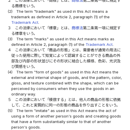
２
この法律において「商標」とは、
商標法
第二条第一項に規定す
る商標をいう。
(2)
The term "trademark" as used in this Act means a
trademark as defined in Article 2, paragraph (1) of the
Trademark Act
.
３
この法律において「標章」とは、
商標法
第二条第一項に規定す
る標章をいう。
(3)
The term "marks" as used in this Act means marks as
defined in Article 2, paragraph (1) of the
Trademark Act
.
４
この法律において「商品の形態」とは、需要者が通常の用法に
従った使用に際して知覚によって認識することができる商品の外
部及び内部の形状並びにその形状に結合した模様、色彩、光沢及
び質感をいう。
(4)
The term "form of goods" as used in this Act means the
external and internal shape of goods, and the pattern, color,
gloss, and texture combined with the shape, which can be
perceived by consumers when they use the goods in an
ordinary way.
５
この法律において「模倣する」とは、他人の商品の形態に依拠
して、これと実質的に同一の形態の商品を作り出すことをいう。
(5)
The term "imitate" as used in this Act means the act of
using a form of another person's goods and creating goods
that have a form substantially similar to that of another
person's goods.