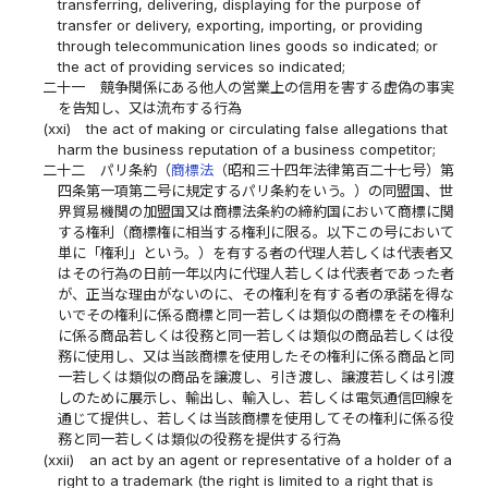
transferring, delivering, displaying for the purpose of
transfer or delivery, exporting, importing, or providing
through telecommunication lines goods so indicated; or
the act of providing services so indicated;
二十一
競争関係にある他人の営業上の信用を害する虚偽の事実
を告知し、又は流布する行為
(xxi)
the act of making or circulating false allegations that
harm the business reputation of a business competitor;
二十二
パリ条約（
商標法
（昭和三十四年法律第百二十七号）第
四条第一項第二号に規定するパリ条約をいう。）の同盟国、世
界貿易機関の加盟国又は商標法条約の締約国において商標に関
する権利（商標権に相当する権利に限る。以下この号において
単に「権利」という。）を有する者の代理人若しくは代表者又
はその行為の日前一年以内に代理人若しくは代表者であった者
が、正当な理由がないのに、その権利を有する者の承諾を得な
いでその権利に係る商標と同一若しくは類似の商標をその権利
に係る商品若しくは役務と同一若しくは類似の商品若しくは役
務に使用し、又は当該商標を使用したその権利に係る商品と同
一若しくは類似の商品を譲渡し、引き渡し、譲渡若しくは引渡
しのために展示し、輸出し、輸入し、若しくは電気通信回線を
通じて提供し、若しくは当該商標を使用してその権利に係る役
務と同一若しくは類似の役務を提供する行為
(xxii)
an act by an agent or representative of a holder of a
right to a trademark (the right is limited to a right that is