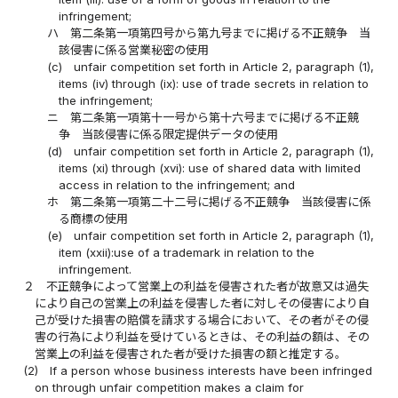
infringement;
ハ
第二条第一項第四号から第九号までに掲げる不正競争 当
該侵害に係る営業秘密の使用
(c)
unfair competition set forth in Article 2, paragraph (1),
items (iv) through (ix): use of trade secrets in relation to
the infringement;
ニ
第二条第一項第十一号から第十六号までに掲げる不正競
争 当該侵害に係る限定提供データの使用
(d)
unfair competition set forth in Article 2, paragraph (1),
items (xi) through (xvi): use of shared data with limited
access in relation to the infringement; and
ホ
第二条第一項第二十二号に掲げる不正競争 当該侵害に係
る商標の使用
(e)
unfair competition set forth in Article 2, paragraph (1),
item (xxii):use of a trademark in relation to the
infringement.
２
不正競争によって営業上の利益を侵害された者が故意又は過失
により自己の営業上の利益を侵害した者に対しその侵害により自
己が受けた損害の賠償を請求する場合において、その者がその侵
害の行為により利益を受けているときは、その利益の額は、その
営業上の利益を侵害された者が受けた損害の額と推定する。
(2)
If a person whose business interests have been infringed
on through unfair competition makes a claim for