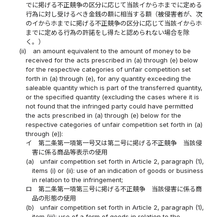
でに掲げる不正競争の区分に応じて当該イからホまでに定める
行為に対し受けるべき金銭の額に相当する額（被侵害者が、次
のイからホまでに掲げる不正競争の区分に応じて当該イからホ
までに定める行為の許諾をし得たと認められない場合を除
く。）
(ii)
an amount equivalent to the amount of money to be
received for the acts prescribed in (a) through (e) below
for the respective categories of unfair competition set
forth in (a) through (e), for any quantity exceeding the
saleable quantity which is part of the transferred quantity,
or the specified quantity (excluding the cases where it is
not found that the infringed party could have permitted
the acts prescribed in (a) through (e) below for the
respective categories of unfair competition set forth in (a)
through (e)):
イ
第二条第一項第一号又は第二号に掲げる不正競争 当該侵
害に係る商品等表示の使用
(a)
unfair competition set forth in Article 2, paragraph (1),
items (i) or (ii): use of an indication of goods or business
in relation to the infringement;
ロ
第二条第一項第三号に掲げる不正競争 当該侵害に係る商
品の形態の使用
(b)
unfair competition set forth in Article 2, paragraph (1),
item (iii): use of a form of goods in relation to the