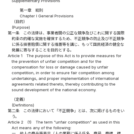
Supplementary Provisions
第一章 総則
Chapter I General Provisions
（目的）
(Purpose)
第一条
この法律は、事業者間の公正な競争及びこれに関する国際
約束の的確な実施を確保するため、不正競争の防止及び不正競争
に係る損害賠償に関する措置等を講じ、もって国民経済の健全な
発展に寄与することを目的とする。
Article 1
The purpose of this Act is to provide measures for
the prevention of unfair competition and for the
compensation for loss or damage caused by unfair
competition, in order to ensure fair competition among
undertakings, and proper implementation of international
agreements related thereto, thereby contributing to the
sound development of the national economy.
（定義）
(Definitions)
第二条
この法律において「不正競争」とは、次に掲げるものをい
う。
Article 2
(1)
The term "unfair competition" as used in this
Act means any of the following:
一
他人の商品等表示（人の業務に係る氏名、商号、商標、標