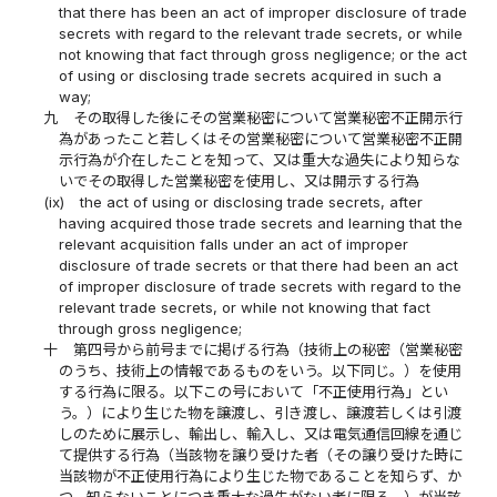
that there has been an act of improper disclosure of trade
secrets with regard to the relevant trade secrets, or while
not knowing that fact through gross negligence; or the act
of using or disclosing trade secrets acquired in such a
way;
九
その取得した後にその営業秘密について営業秘密不正開示行
為があったこと若しくはその営業秘密について営業秘密不正開
示行為が介在したことを知って、又は重大な過失により知らな
いでその取得した営業秘密を使用し、又は開示する行為
(ix)
the act of using or disclosing trade secrets, after
having acquired those trade secrets and learning that the
relevant acquisition falls under an act of improper
disclosure of trade secrets or that there had been an act
of improper disclosure of trade secrets with regard to the
relevant trade secrets, or while not knowing that fact
through gross negligence;
十
第四号から前号までに掲げる行為（技術上の秘密（営業秘密
のうち、技術上の情報であるものをいう。以下同じ。）を使用
する行為に限る。以下この号において「不正使用行為」とい
う。）により生じた物を譲渡し、引き渡し、譲渡若しくは引渡
しのために展示し、輸出し、輸入し、又は電気通信回線を通じ
て提供する行為（当該物を譲り受けた者（その譲り受けた時に
当該物が不正使用行為により生じた物であることを知らず、か