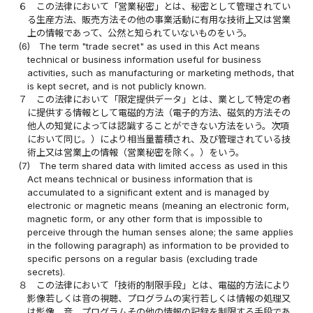
６
この法律において「営業秘密」とは、秘密として管理されてい
る生産方法、販売方法その他の事業活動に有用な技術上又は営業
上の情報であって、公然と知られていないものをいう。
(6)
The term "trade secret" as used in this Act means
technical or business information useful for business
activities, such as manufacturing or marketing methods, that
is kept secret, and is not publicly known.
７
この法律において「限定提供データ」とは、業として特定の者
に提供する情報として電磁的方法（電子的方法、磁気的方法その
他人の知覚によっては認識することができない方法をいう。次項
において同じ。）により相当量蓄積され、及び管理されている技
術上又は営業上の情報（営業秘密を除く。）をいう。
(7)
The term shared data with limited access as used in this
Act means technical or business information that is
accumulated to a significant extent and is managed by
electronic or magnetic means (meaning an electronic form,
magnetic form, or any other form that is impossible to
perceive through the human senses alone; the same applies
in the following paragraph) as information to be provided to
specific persons on a regular basis (excluding trade
secrets).
８
この法律において「技術的制限手段」とは、電磁的方法により
影像若しくは音の視聴、プログラムの実行若しくは情報の処理又
は影像、音、プログラムその他の情報の記録を制限する手段であ