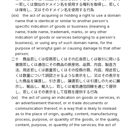
一若しくは類似のドメイン名を使用する権利を取得し、若しく
は保有し、又はそのドメイン名を使用する行為
(xix)
the act of acquiring or holding a right to use a domain
name that is identical or similar to another person's
specific indication of goods or business (meaning a
name, trade name, trademark, marks, or any other
indication of goods or services belonging to a person's
business), or using any of such domain name, for the
purpose of wrongful gain or causing damage to that other
person;
二十
商品若しくは役務若しくはその広告若しくは取引に用いる
書類若しくは通信にその商品の原産地、品質、内容、製造方
法、用途若しくは数量若しくはその役務の質、内容、用途若し
くは数量について誤認させるような表示をし、又はその表示を
した商品を譲渡し、引き渡し、譲渡若しくは引渡しのために展
示し、輸出し、輸入し、若しくは電気通信回線を通じて提供
し、若しくはその表示をして役務を提供する行為
(xx)
the act of using an indication on goods or services, in
an advertisement thereof, or in trade documents or
communication thereof, in a way that is likely to mislead
as to the place of origin, quality, content, manufacturing
process, purpose, or quantity of the goods, or the quality,
content, purpose, or quantity of the services; the act of