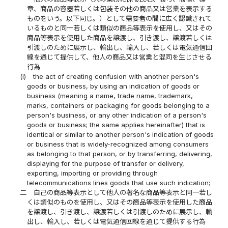
章、商品の容器若しくは包装その他の商品又は営業を表示する
ものをいう。以下同じ。）として需要者の間に広く認識されて
いるものと同一若しくは類似の商品等表示を使用し、又はその
商品等表示を使用した商品を譲渡し、引き渡し、譲渡若しくは
引渡しのために展示し、輸出し、輸入し、若しくは電気通信回
線を通じて提供して、他人の商品又は営業と混同を生じさせる
行為
(i)
the act of creating confusion with another person's
goods or business, by using an indication of goods or
business (meaning a name, trade name, trademark,
marks, containers or packaging for goods belonging to a
person's business, or any other indication of a person's
goods or business; the same applies hereinafter) that is
identical or similar to another person's indication of goods
or business that is widely-recognized among consumers
as belonging to that person, or by transferring, delivering,
displaying for the purpose of transfer or delivery,
exporting, importing or providing through
telecommunications lines goods that use such indication;
二
自己の商品等表示として他人の著名な商品等表示と同一若し
くは類似のものを使用し、又はその商品等表示を使用した商品
を譲渡し、引き渡し、譲渡若しくは引渡しのために展示し、輸
出し、輸入し、若しくは電気通信回線を通じて提供する行為