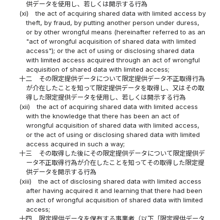
供データを使用し、若しくは開示する行為
(xi)
the act of acquiring shared data with limited access by
theft, by fraud, by putting another person under duress,
or by other wrongful means (hereinafter referred to as an
"act of wrongful acquisition of shared data with limited
access"); or the act of using or disclosing shared data
with limited access acquired through an act of wrongful
acquisition of shared data with limited access;
十二
その限定提供データについて限定提供データ不正取得行為
が介在したことを知って限定提供データを取得し、又はその取
得した限定提供データを使用し、若しくは開示する行為
(xii)
the act of acquiring shared data with limited access
with the knowledge that there has been an act of
wrongful acquisition of shared data with limited access,
or the act of using or disclosing shared data with limited
access acquired in such a way;
十三
その取得した後にその限定提供データについて限定提供デ
ータ不正取得行為が介在したことを知ってその取得した限定提
供データを開示する行為
(xiii)
the act of disclosing shared data with limited access
after having acquired it and learning that there had been
an act of wrongful acquisition of shared data with limited
access;
十四
限定提供データを保有する事業者（以下「限定提供データ