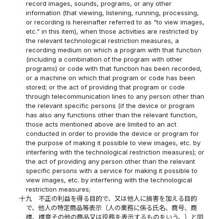
record images, sounds, programs, or any other
information (that viewing, listening, running, processing,
or recording is hereinafter referred to as "to view images,
etc." in this item), when those activities are restricted by
the relevant technological restriction measures, a
recording medium on which a program with that function
(including a combination of the program with other
programs) or code with that function has been recorded,
or a machine on which that program or code has been
stored; or the act of providing that program or code
through telecommunication lines to any person other than
the relevant specific persons (if the device or program
has also any functions other than the relevant function,
those acts mentioned above are limited to an act
conducted in order to provide the device or program for
the purpose of making it possible to view images, etc. by
interfering with the technological restriction measures); or
the act of providing any person other than the relevant
specific persons with a service for making it possible to
view images, etc. by interfering with the technological
restriction measures;
十九
不正の利益を得る目的で、又は他人に損害を加える目的
で、他人の特定商品等表示（人の業務に係る氏名、商号、商
標、標章その他の商品又は役務を表示するものをいう。）と同