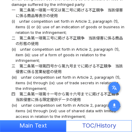
damage suffered by the infringed party:
一
第二条第一項第一号又は第二号に掲げる不正競争 当該侵害
に係る商品等表示の使用
(i)
unfair competition set forth in Article 2, paragraph (1),
items (i) or (ii): use of an indication of goods or business in
relation to the infringement;
二
第二条第一項第三号に掲げる不正競争 当該侵害に係る商品
の形態の使用
(ii)
unfair competition set forth in Article 2, paragraph (1),
item (iii): use of a form of goods in relation to the
infringement;
三
第二条第一項第四号から第九号までに掲げる不正競争 当該
侵害に係る営業秘密の使用
(iii)
unfair competition set forth in Article 2, paragraph (1),
items (iv) through (ix): use of trade secrets in relation to
translate
the infringement;
四
第二条第一項第十一号から第十六号までに掲げる不正競争
当該侵害に係る限定提供データの使用
download
(iv)
unfair competition set forth in Article 2, paragraph (1),
items (xi) through (xvi): use of shared data with limited
access in relation to the infringement;
五
第二条第一項第十九号に掲げる不正競争 当該侵害に係るド
Main Text
TOC/History
メイン名の使用