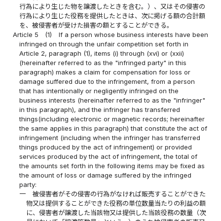
行為により生じた物を譲渡したときを含む。）、又はその侵害の
行為により生じた役務を提供したときは、次に掲げる額の合計額
を、被侵害者が受けた損害の額とすることができる。
Article 5
(1)
If a person whose business interests have been
infringed on through the unfair competition set forth in
Article 2, paragraph (1), items (i) through (xvi) or (xxii)
(hereinafter referred to as the "infringed party" in this
paragraph) makes a claim for compensation for loss or
damage suffered due to the infringement, from a person
that has intentionally or negligently infringed on the
business interests (hereinafter referred to as the "infringer"
in this paragraph), and the infringer has transferred
things(including electronic or magnetic records; hereinafter
the same applies in this paragraph) that constitute the act of
infringement (including when the infringer has transferred
things produced by the act of infringement) or provided
services produced by the act of infringement, the total of
the amounts set forth in the following items may be fixed as
the amount of loss or damage suffered by the infringed
party:
一
被侵害者がその侵害の行為がなければ販売することができた
物又は提供することができた役務の単位数量当たりの利益の額
に、侵害者が譲渡した当該物又は提供した当該役務の数量（次