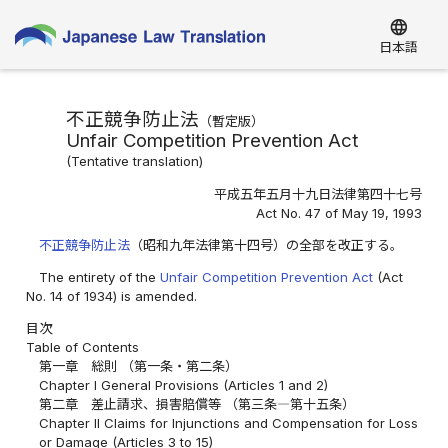
language
日本語
不正競争防止法
（
暫定版
）
Unfair Competition Prevention Act
(
Tentative translation
)
平成五年五月十九日法律第四十七号
Act No. 47 of May 19, 1993
不正競争防止法
（昭和九年法律第十四号）の全部を改正する。
The entirety of the
Unfair Competition Prevention Act
(Act
No. 14 of 1934) is amended.
目次
Table of Contents
第一章 総則 （第一条・第二条）
Chapter I General Provisions (Articles 1 and 2)
第二章 差止請求、損害賠償等 （第三条―第十五条）
Chapter II Claims for Injunctions and Compensation for Loss
or Damage (Articles 3 to 15)