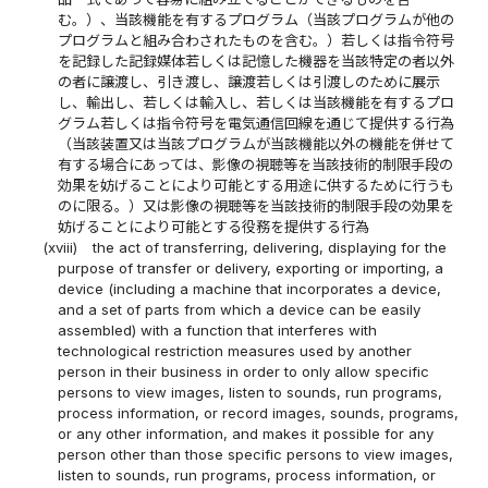
む。）、当該機能を有するプログラム（当該プログラムが他の
プログラムと組み合わされたものを含む。）若しくは指令符号
を記録した記録媒体若しくは記憶した機器を当該特定の者以外
の者に譲渡し、引き渡し、譲渡若しくは引渡しのために展示
し、輸出し、若しくは輸入し、若しくは当該機能を有するプロ
グラム若しくは指令符号を電気通信回線を通じて提供する行為
（当該装置又は当該プログラムが当該機能以外の機能を併せて
有する場合にあっては、影像の視聴等を当該技術的制限手段の
効果を妨げることにより可能とする用途に供するために行うも
のに限る。）又は影像の視聴等を当該技術的制限手段の効果を
妨げることにより可能とする役務を提供する行為
(xviii)
the act of transferring, delivering, displaying for the
purpose of transfer or delivery, exporting or importing, a
device (including a machine that incorporates a device,
and a set of parts from which a device can be easily
assembled) with a function that interferes with
technological restriction measures used by another
person in their business in order to only allow specific
persons to view images, listen to sounds, run programs,
process information, or record images, sounds, programs,
or any other information, and makes it possible for any
person other than those specific persons to view images,
listen to sounds, run programs, process information, or