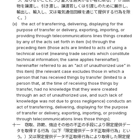
つ、知らないことにつき重大な過失がない者に限る。）が当該
物を譲渡し、引き渡し、譲渡若しくは引渡しのために展示し、
輸出し、輸入し、又は電気通信回線を通じて提供する行為を除
く。）
(x)
the act of transferring, delivering, displaying for the
purpose of transfer or delivery, exporting, importing, or
providing through telecommunications lines things created
by any of the acts set forth in item (iv) through the
preceding item (those acts are limited to acts of using a
technical secret (meaning trade secrets which constitute
technical information; the same applies hereinafter);
hereinafter referred to as an "act of unauthorized use" in
this item) (the relevant case excludes those in which a
person that has received things by transfer (limited to a
person that, at the time of receiving those things by
transfer, had no knowledge that they were created
through an act of unauthorized use, and such lack of
knowledge was not due to gross negligence) conducts an
act of transferring, delivering, displaying for the purpose
of transfer or delivery, exporting, importing, or providing
through telecommunications lines those things);
十一
窃取、詐欺、強迫その他の不正の手段により限定提供デー
タを取得する行為（以下「限定提供データ不正取得行為」とい
う。）又は限定提供データ不正取得行為により取得した限定提