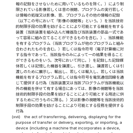
報の記録をさせないために用いているものを除く。）により制
限されている影像若しくは音の視聴、プログラムの実行若しく
は情報の処理又は影像、音、プログラムその他の情報の記録
（以下この号において「影像の視聴等」という。）を当該技術
的制限手段の効果を妨げることにより可能とする機能を有する
装置（当該装置を組み込んだ機器及び当該装置の部品一式であ
って容易に組み立てることができるものを含む。）、当該機能
を有するプログラム（当該プログラムが他のプログラムと組み
合わされたものを含む。）若しくは指令符号（電子計算機に対
する指令であって、当該指令のみによって一の結果を得ること
ができるものをいう。次号において同じ。）を記録した記録媒
体若しくは記憶した機器を譲渡し、引き渡し、譲渡若しくは引
渡しのために展示し、輸出し、若しくは輸入し、若しくは当該
機能を有するプログラム若しくは指令符号を電気通信回線を通
じて提供する行為（当該装置又は当該プログラムが当該機能以
外の機能を併せて有する場合にあっては、影像の視聴等を当該
技術的制限手段の効果を妨げることにより可能とする用途に供
するために行うものに限る。）又は影像の視聴等を当該技術的
制限手段の効果を妨げることにより可能とする役務を提供する
行為
(xvii)
the act of transferring, delivering, displaying for the
purpose of transfer or delivery, exporting, or importing, a
device (including a machine that incorporates a device,