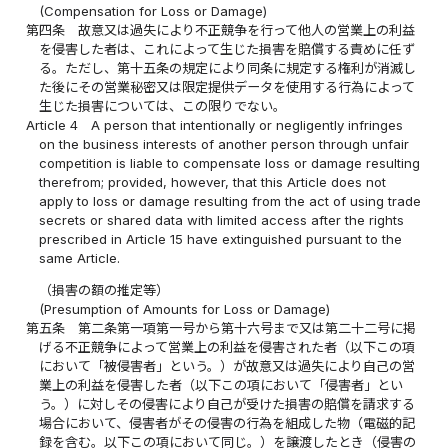
(Compensation for Loss or Damage)
第四条
故意又は過失により不正競争を行って他人の営業上の利益
を侵害した者は、これによって生じた損害を賠償する責めに任ず
る。ただし、第十五条の規定により同条に規定する権利が消滅し
た後にその営業秘密又は限定提供データを使用する行為によって
生じた損害については、この限りでない。
Article 4
A person that intentionally or negligently infringes
on the business interests of another person through unfair
competition is liable to compensate loss or damage resulting
therefrom; provided, however, that this Article does not
apply to loss or damage resulting from the act of using trade
secrets or shared data with limited access after the rights
prescribed in Article 15 have extinguished pursuant to the
same Article.
（損害の額の推定等）
(Presumption of Amounts for Loss or Damage)
第五条
第二条第一項第一号から第十六号まで又は第二十二号に掲
げる不正競争によって営業上の利益を侵害された者（以下この項
において「被侵害者」という。）が故意又は過失により自己の営
業上の利益を侵害した者（以下この項において「侵害者」とい
う。）に対しその侵害により自己が受けた損害の賠償を請求する
場合において、侵害者がその侵害の行為を組成した物（電磁的記
録を含む。以下この項において同じ。）を譲渡したとき（侵害の