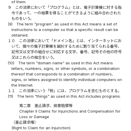
of them.
９
この法律において「プログラム」とは、電子計算機に対する指
令であって、一の結果を得ることができるように組み合わされた
ものをいう。
(9)
The term "program" as used in this Act means a set of
instructions to a computer so that a specific result can be
obtained.
１０
この法律において「ドメイン名」とは、インターネットにお
いて、個々の電子計算機を識別するために割り当てられる番号、
記号又は文字の組合せに対応する文字、番号、記号その他の符号
又はこれらの結合をいう。
(10)
The term "domain name" as used in this Act means
letters, numbers, signs, or other symbols, or a combination
thereof that corresponds to a combination of numbers,
signs, or letters assigned to identify individual computers on
the Internet.
１１
この法律にいう「物」には、プログラムを含むものとする。
(11)
The term "things" as used in this Act includes programs.
第二章 差止請求、損害賠償等
Chapter II Claims for Injunctions and Compensation for
Loss or Damage
（差止請求権）
(Right to Claim for an Injunction)