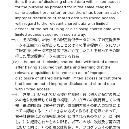
item, the act of disclosing shared data with limited access
for the purpose as provided for in the same item; the
same applies hereinafter) or that there has been an act of
improper disclosure of shared data with limited access
with regard to the relevant shared data with limited
access, or the act of using or disclosing shared data with
limited access acquired in such a way;
十六
その取得した後にその限定提供データについて限定提供デ
ータ不正開示行為があったこと又はその限定提供データについ
て限定提供データ不正開示行為が介在したことを知ってその取
得した限定提供データを開示する行為
(xvi)
the act of disclosing shared data with limited access
after having acquired that data and learning that the
relevant acquisition falls under an act of improper
disclosure of shared data with limited access or that there
had been an act of improper disclosure of shared data
with limited access;
十七
営業上用いられている技術的制限手段（他人が特定の者以
外の者に影像若しくは音の視聴、プログラムの実行若しくは情
報（電磁的記録（電子的方式、磁気的方式その他人の知覚によ
っては認識することができない方式で作られる記録であって、
電子計算機による情報処理の用に供されるものをいう。以下同
じ。）に記録されたものに限る。以下この号、次号及び第八項
において同じ。）の処理又は影像、音、プログラムその他の情