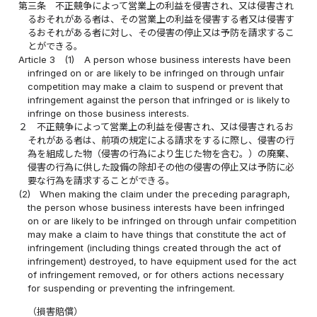
第三条
不正競争によって営業上の利益を侵害され、又は侵害され
るおそれがある者は、その営業上の利益を侵害する者又は侵害す
るおそれがある者に対し、その侵害の停止又は予防を請求するこ
とができる。
Article 3
(1)
A person whose business interests have been
infringed on or are likely to be infringed on through unfair
competition may make a claim to suspend or prevent that
infringement against the person that infringed or is likely to
infringe on those business interests.
２
不正競争によって営業上の利益を侵害され、又は侵害されるお
それがある者は、前項の規定による請求をするに際し、侵害の行
為を組成した物（侵害の行為により生じた物を含む。）の廃棄、
侵害の行為に供した設備の除却その他の侵害の停止又は予防に必
要な行為を請求することができる。
(2)
When making the claim under the preceding paragraph,
the person whose business interests have been infringed
on or are likely to be infringed on through unfair competition
may make a claim to have things that constitute the act of
infringement (including things created through the act of
infringement) destroyed, to have equipment used for the act
of infringement removed, or for others actions necessary
for suspending or preventing the infringement.
（損害賠償）