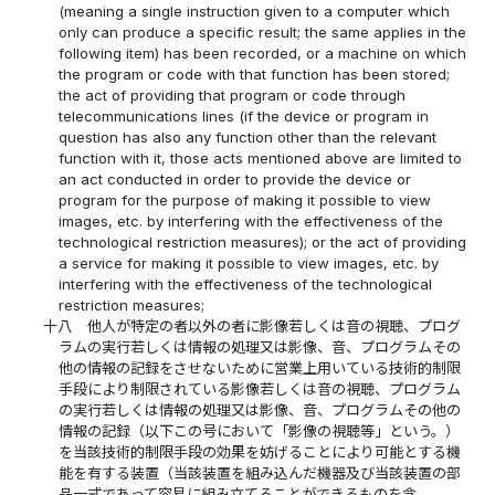
(meaning a single instruction given to a computer which
only can produce a specific result; the same applies in the
following item) has been recorded, or a machine on which
the program or code with that function has been stored;
the act of providing that program or code through
telecommunications lines (if the device or program in
question has also any function other than the relevant
function with it, those acts mentioned above are limited to
an act conducted in order to provide the device or
program for the purpose of making it possible to view
images, etc. by interfering with the effectiveness of the
technological restriction measures); or the act of providing
a service for making it possible to view images, etc. by
interfering with the effectiveness of the technological
restriction measures;
十八
他人が特定の者以外の者に影像若しくは音の視聴、プログ
ラムの実行若しくは情報の処理又は影像、音、プログラムその
他の情報の記録をさせないために営業上用いている技術的制限
手段により制限されている影像若しくは音の視聴、プログラム
の実行若しくは情報の処理又は影像、音、プログラムその他の
情報の記録（以下この号において「影像の視聴等」という。）
を当該技術的制限手段の効果を妨げることにより可能とする機
能を有する装置（当該装置を組み込んだ機器及び当該装置の部
品一式であって容易に組み立てることができるものを含