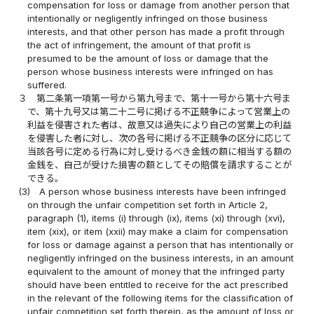
compensation for loss or damage from another person that
intentionally or negligently infringed on those business
interests, and that other person has made a profit through
the act of infringement, the amount of that profit is
presumed to be the amount of loss or damage that the
person whose business interests were infringed on has
suffered.
３
第二条第一項第一号から第九号まで、第十一号から第十六号ま
で、第十九号又は第二十二号に掲げる不正競争によって営業上の
利益を侵害された者は、故意又は過失により自己の営業上の利益
を侵害した者に対し、次の各号に掲げる不正競争の区分に応じて
当該各号に定める行為に対し受けるべき金銭の額に相当する額の
金銭を、自己が受けた損害の額としてその賠償を請求することが
できる。
(3)
A person whose business interests have been infringed
on through the unfair competition set forth in Article 2,
paragraph (1), items (i) through (ix), items (xi) through (xvi),
item (xix), or item (xxii) may make a claim for compensation
for loss or damage against a person that has intentionally or
negligently infringed on the business interests, in an amount
equivalent to the amount of money that the infringed party
should have been entitled to receive for the act prescribed
in the relevant of the following items for the classification of
unfair competition set forth therein, as the amount of loss or