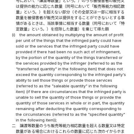
号において「譲渡等数量」という。）のうち被侵害者の販売又
は提供の能力に応じた数量（同号において「販売等能力相応数
量」という。）を超えない部分（その全部又は一部に相当する
数量を被侵害者が販売又は提供をすることができないとする事
情があるときは、当該事情に相当する数量（同号において「特
定数量」という。）を控除した数量）を乗じて得た額
(i)
the amount obtained by multiplying the amount of profit
per unit of the things that the infringed party could have
sold or the services that the infringed party could have
provided if there had been no such act of infringement,
by the portion of the quantity of the things transferred or
the services provided by the infringer (referred to as the
"transferred quantity" in the following item) that does not
exceed the quantity corresponding to the infringed party's
ability to sell those things or provide those services
(referred to as the "saleable quantity" in the following
item) (if there are circumstances that the infringed party is
unable to sell the quantity of those things or provide the
quantity of those services in whole or in part, the quantity
remaining after deducting the quantity corresponding to
the circumstances (referred to as the "specified quantity"
in the following item));
二
譲渡等数量のうち販売等能力相応数量を超える数量又は特定
数量がある場合におけるこれらの数量に応じた次のイからホま