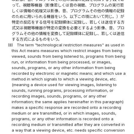
って、視聴等機器（影像若しくは音の視聴、プログラムの実行若
しくは情報の処理又は影像、音、プログラムその他の情報の記録
のために用いられる機器をいう。以下この項において同じ。）が
特定の反応をする信号を記録媒体に記録し、若しくは送信する方
式又は視聴等機器が特定の変換を必要とするよう影像、音、プロ
グラムその他の情報を変換して記録媒体に記録し、若しくは送信
する方式によるものをいう。
(8)
The term "technological restriction measures" as used in
this Act means measures which restrict images from being
viewed, sounds from being listened to, programs from being
run, or information from being processed, or images,
sounds, programs, or any other information from being
recorded by electronic or magnetic means; and which use a
method in which signals to which a viewing device, etc.
(meaning a device used for viewing images, listening to
sounds, running programs, processing information, or
recording images, sounds, programs, or any other
information; the same applies hereinafter in this paragraph)
makes a specific response are recorded onto a recording
medium or are transmitted, or in which images, sounds,
programs, or any other information is recorded onto a
recording medium or transmitted after they are converted in
a way that a viewing device, etc. needs specific conversion