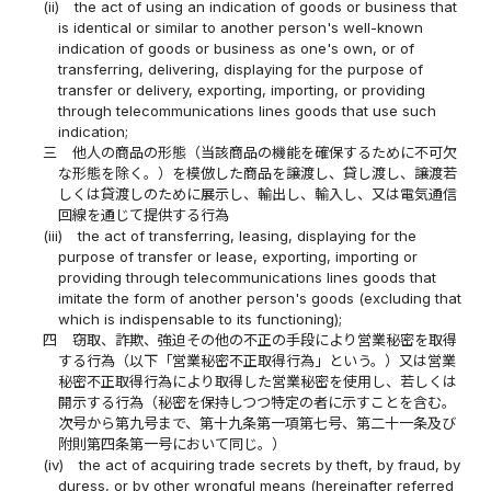
(ii)
the act of using an indication of goods or business that
is identical or similar to another person's well-known
indication of goods or business as one's own, or of
transferring, delivering, displaying for the purpose of
transfer or delivery, exporting, importing, or providing
through telecommunications lines goods that use such
indication;
三
他人の商品の形態（当該商品の機能を確保するために不可欠
な形態を除く。）を模倣した商品を譲渡し、貸し渡し、譲渡若
しくは貸渡しのために展示し、輸出し、輸入し、又は電気通信
回線を通じて提供する行為
(iii)
the act of transferring, leasing, displaying for the
purpose of transfer or lease, exporting, importing or
providing through telecommunications lines goods that
imitate the form of another person's goods (excluding that
which is indispensable to its functioning);
四
窃取、詐欺、強迫その他の不正の手段により営業秘密を取得
する行為（以下「営業秘密不正取得行為」という。）又は営業
秘密不正取得行為により取得した営業秘密を使用し、若しくは
開示する行為（秘密を保持しつつ特定の者に示すことを含む。
次号から第九号まで、第十九条第一項第七号、第二十一条及び
附則第四条第一号において同じ。）
(iv)
the act of acquiring trade secrets by theft, by fraud, by
duress, or by other wrongful means (hereinafter referred