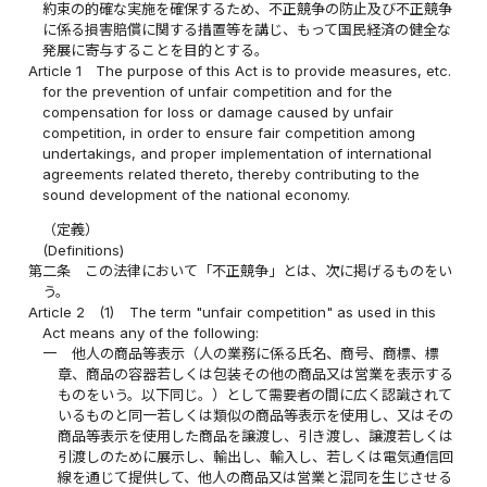
約束の的確な実施を確保するため、不正競争の防止及び不正競争
に係る損害賠償に関する措置等を講じ、もって国民経済の健全な
発展に寄与することを目的とする。
Article 1
The purpose of this Act is to provide measures, etc.
for the prevention of unfair competition and for the
compensation for loss or damage caused by unfair
competition, in order to ensure fair competition among
undertakings, and proper implementation of international
agreements related thereto, thereby contributing to the
sound development of the national economy.
（定義）
(Definitions)
第二条
この法律において「不正競争」とは、次に掲げるものをい
う。
Article 2
(1)
The term "unfair competition" as used in this
Act means any of the following:
一
他人の商品等表示（人の業務に係る氏名、商号、商標、標
章、商品の容器若しくは包装その他の商品又は営業を表示する
ものをいう。以下同じ。）として需要者の間に広く認識されて
いるものと同一若しくは類似の商品等表示を使用し、又はその
商品等表示を使用した商品を譲渡し、引き渡し、譲渡若しくは
引渡しのために展示し、輸出し、輸入し、若しくは電気通信回
線を通じて提供して、他人の商品又は営業と混同を生じさせる