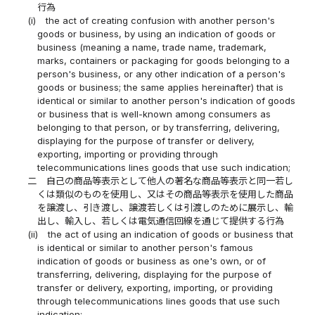
行為
(i)
the act of creating confusion with another person's
goods or business, by using an indication of goods or
business (meaning a name, trade name, trademark,
marks, containers or packaging for goods belonging to a
person's business, or any other indication of a person's
goods or business; the same applies hereinafter) that is
identical or similar to another person's indication of goods
or business that is well-known among consumers as
belonging to that person, or by transferring, delivering,
displaying for the purpose of transfer or delivery,
exporting, importing or providing through
telecommunications lines goods that use such indication;
二
自己の商品等表示として他人の著名な商品等表示と同一若し
くは類似のものを使用し、又はその商品等表示を使用した商品
を譲渡し、引き渡し、譲渡若しくは引渡しのために展示し、輸
出し、輸入し、若しくは電気通信回線を通じて提供する行為
(ii)
the act of using an indication of goods or business that
is identical or similar to another person's famous
indication of goods or business as one's own, or of
transferring, delivering, displaying for the purpose of
transfer or delivery, exporting, importing, or providing
through telecommunications lines goods that use such
indication;