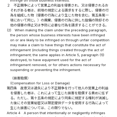
infringe on those business interests.
２
不正競争によって営業上の利益を侵害され、又は侵害されるお
それがある者は、前項の規定による請求をするに際し、侵害の行
為を組成した物（侵害の行為により生じた物を含む。第五条第一
項において同じ。）の廃棄、侵害の行為に供した設備の除却その
他の侵害の停止又は予防に必要な行為を請求することができる。
(2)
When making the claim under the preceding paragraph,
the person whose business interests have been infringed
on or are likely to be infringed on through unfair competition
may make a claim to have things that constitute the act of
infringement (including things created through the act of
infringement; the same applies in Article 5, paragraph (1))
destroyed, to have equipment used for the act of
infringement removed, or for others actions necessary for
suspending or preventing the infringement.
（損害賠償）
(Compensation for Loss or Damage)
第四条
故意又は過失により不正競争を行って他人の営業上の利益
を侵害した者は、これによって生じた損害を賠償する責めに任ず
る。ただし、第十五条の規定により同条に規定する権利が消滅し
た後にその営業秘密又は限定提供データを使用する行為によって
生じた損害については、この限りでない。
Article 4
A person that intentionally or negligently infringes