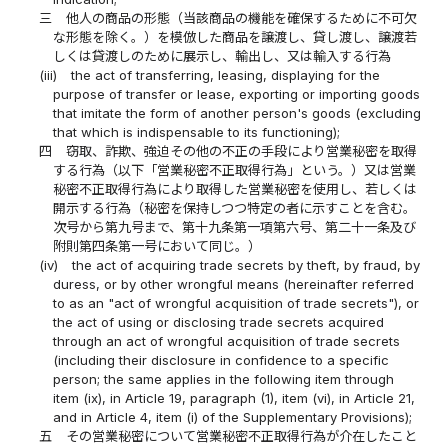
三
他人の商品の形態（当該商品の機能を確保するために不可欠
な形態を除く。）を模倣した商品を譲渡し、貸し渡し、譲渡若
しくは貸渡しのために展示し、輸出し、又は輸入する行為
(iii)
the act of transferring, leasing, displaying for the
purpose of transfer or lease, exporting or importing goods
that imitate the form of another person's goods (excluding
that which is indispensable to its functioning);
四
窃取、詐欺、強迫その他の不正の手段により営業秘密を取得
する行為（以下「営業秘密不正取得行為」という。）又は営業
秘密不正取得行為により取得した営業秘密を使用し、若しくは
開示する行為（秘密を保持しつつ特定の者に示すことを含む。
次号から第九号まで、第十九条第一項第六号、第二十一条及び
附則第四条第一号において同じ。）
(iv)
the act of acquiring trade secrets by theft, by fraud, by
duress, or by other wrongful means (hereinafter referred
to as an "act of wrongful acquisition of trade secrets"), or
the act of using or disclosing trade secrets acquired
through an act of wrongful acquisition of trade secrets
(including their disclosure in confidence to a specific
person; the same applies in the following item through
item (ix), in Article 19, paragraph (1), item (vi), in Article 21,
and in Article 4, item (i) of the Supplementary Provisions);
五
その営業秘密について営業秘密不正取得行為が介在したこと