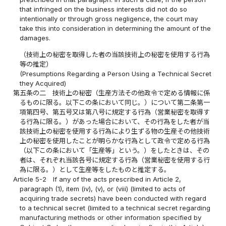
that infringed on the business interests did not do so
intentionally or through gross negligence, the court may
take this into consideration in determining the amount of the
damages.
（技術上の秘密を取得した者の当該技術上の秘密を使用する行為
等の推定）
(Presumptions Regarding a Person Using a Technical Secret
they Acquired)
第五条の二
技術上の秘密（生産方法その他政令で定める情報に係
るものに限る。以下この条において同じ。）について第二条第一
項第四号、第五号又は第八号に規定する行為（営業秘密を取得す
る行為に限る。）があった場合において、その行為をした者が当
該技術上の秘密を使用する行為により生ずる物の生産その他技術
上の秘密を使用したことが明らかな行為として政令で定める行為
（以下この条において「生産等」という。）をしたときは、その
者は、それぞれ当該各号に規定する行為（営業秘密を使用する行
為に限る。）として生産等をしたものと推定する。
Article 5-2
If any of the acts prescribed in Article 2,
paragraph (1), item (iv), (v), or (viii) (limited to acts of
acquiring trade secrets) have been conducted with regard
to a technical secret (limited to a technical secret regarding
manufacturing methods or other information specified by