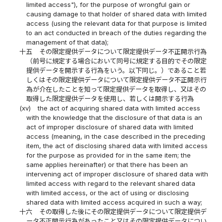
limited access"), for the purpose of wrongful gain or
causing damage to that holder of shared data with limited
access (using the relevant data for that purpose is limited
to an act conducted in breach of the duties regarding the
management of that data);
十五
その限定提供データについて限定提供データ不正開示行為
（前号に規定する場合において同号に規定する目的でその限定
提供データを開示する行為をいう。以下同じ。）であること若
しくはその限定提供データについて限定提供データ不正開示行
為が介在したことを知って限定提供データを取得し、又はその
取得した限定提供データを使用し、若しくは開示する行為
(xv)
the act of acquiring shared data with limited access
with the knowledge that the disclosure of that data is an
act of improper disclosure of shared data with limited
access (meaning, in the case described in the preceding
item, the act of disclosing shared data with limited access
for the purpose as provided for in the same item; the
same applies hereinafter) or that there has been an
intervening act of improper disclosure of shared data with
limited access with regard to the relevant shared data
with limited access, or the act of using or disclosing
shared data with limited access acquired in such a way;
十六
その取得した後にその限定提供データについて限定提供デ
ータ不正開示行為があったこと又はその限定提供データについ