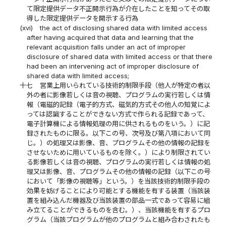
て限定提供データ不正開示行為が介在したことを知ってその取
得した限定提供データを開示する行為
(xvi)
the act of disclosing shared data with limited access
after having acquired that data and learning that the
relevant acquisition falls under an act of improper
disclosure of shared data with limited access or that there
had been an intervening act of improper disclosure of
shared data with limited access;
十七
営業上用いられている技術的制限手段（他人が特定の者以
外の者に影像若しくは音の視聴、プログラムの実行若しくは情
報（電磁的記録（電子的方式、磁気的方式その他人の知覚によ
っては認識することができない方式で作られる記録であって、
電子計算機による情報処理の用に供されるものをいう。）に記
録されたものに限る。以下この号、次号及び第八項において同
じ。）の処理又は影像、音、プログラムその他の情報の記録を
させないために用いているものを除く。）により制限されてい
る影像若しくは音の視聴、プログラムの実行若しくは情報の処
理又は影像、音、プログラムその他の情報の記録（以下この号
において「影像の視聴等」という。）を当該技術的制限手段の
効果を妨げることにより可能とする機能を有する装置（当該装
置を組み込んだ機器及び当該装置の部品一式であって容易に組
み立てることができるものを含む。）、当該機能を有するプロ
グラム（当該プログラムが他のプログラムと組み合わされたも