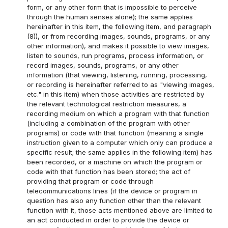
form, or any other form that is impossible to perceive
through the human senses alone); the same applies
hereinafter in this item, the following item, and paragraph
(8)), or from recording images, sounds, programs, or any
other information), and makes it possible to view images,
listen to sounds, run programs, process information, or
record images, sounds, programs, or any other
information (that viewing, listening, running, processing,
or recording is hereinafter referred to as "viewing images,
etc." in this item) when those activities are restricted by
the relevant technological restriction measures, a
recording medium on which a program with that function
(including a combination of the program with other
programs) or code with that function (meaning a single
instruction given to a computer which only can produce a
specific result; the same applies in the following item) has
been recorded, or a machine on which the program or
code with that function has been stored; the act of
providing that program or code through
telecommunications lines (if the device or program in
question has also any function other than the relevant
function with it, those acts mentioned above are limited to
an act conducted in order to provide the device or