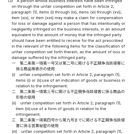
(3)
A person whose business interests have been infringed
on through the unfair competition set forth in Article 2,
paragraph (1), items (i) through (ix), items (xi) through (xvi),
item (xix), or item (xxii) may make a claim for compensation
for loss or damage against a person that has intentionally or
negligently infringed on the business interests, in an amount
equivalent to the amount of money that the infringed party
should have been entitled to receive for the act prescribed
in the relevant of the following items for the classification of
unfair competition set forth therein, as the amount of loss or
damage suffered by the infringed party:
一
第二条第一項第一号又は第二号に掲げる不正競争当該侵害に
係る商品等表示の使用
(i)
unfair competition set forth in Article 2, paragraph (1),
items (i) or (ii):use of an indication of goods or business in
relation to the infringement;
二
第二条第一項第三号に掲げる不正競争当該侵害に係る商品の
形態の使用
(ii)
unfair competition set forth in Article 2, paragraph (1),
item (iii):use of a form of goods in relation to the
infringement;
三
第二条第一項第四号から第九号までに掲げる不正競争当該侵
害に係る営業秘密の使用
(iii)
unfair competition set forth in Article 2, paragraph (1),