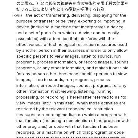
のに限る。）又は影像の視聴等を当該技術的制限手段の効果を
妨げることにより可能とする役務を提供する行為
(xviii)
the act of transferring, delivering, displaying for the
purpose of transfer or delivery, exporting or importing, a
device (including a machine that incorporates a device,
and a set of parts from which a device can be easily
assembled) with a function that interferes with the
effectiveness of technological restriction measures used
by another person in their business in order to only allow
specific persons to view images, listen to sounds, run
programs, process information, or record images, sounds,
programs, or any other information, and makes it possible
for any person other than those specific persons to view
images, listen to sounds, run programs, process
information, or record images, sounds, programs, or any
other information (that viewing, listening, running,
processing, or recording is hereinafter referred to as "to
view images, etc." in this item), when those activities are
restricted by the relevant technological restriction
measures, a recording medium on which a program with
that function (including a combination of the program with
other programs) or code with that function has been
recorded, or a machine on which that program or code
has been stored; or the act of providing that program or