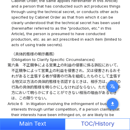
Cabinet Order; the same applies hereinafter in this Article)
and a person that has conducted such act produces things
through using the technical secret, or conducts other acts
specified by Cabinet Order as that from which it can be
clearly understood that the technical secret has been used
(hereinafter referred to as the "production, etc." in this
Article), the person is presumed to have conducted
production, etc. as an act prescribed in each item (limited to
acts of using trade secrets).
（具体的態様の明示義務）
(Obligation to Clarify Specific Circumstances)
第六条
不正競争による営業上の利益の侵害に係る訴訟において、
不正競争によって営業上の利益を侵害され、又は侵害されるおそ
れがあると主張する者が侵害の行為を組成したものとして主張す
る物又は方法の具体的態様を否認するときは、相手方は、自己の
translate
行為の具体的態様を明らかにしなければならない。ただし、相手
方において明らかにすることができない相当の理由があるとき
は、この限りでない。
download
Article 6
In litigation involving the infringement of business
interests through unfair competition, if a person claims that
their interests have been infringed on, or are likely to be
infringed on through unfair competition; and if the opponent
Main Text
TOC/History
denies the specific circumstances surrounding the things or