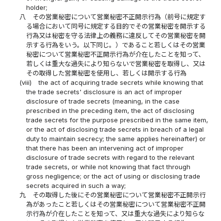
holder;
八
その営業秘密について営業秘密不正開示行為（前号に規定す
る場合において同号に規定する目的でその営業秘密を開示する
行為又は秘密を守る法律上の義務に違反してその営業秘密を開
示する行為をいう。以下同じ。）であること若しくはその営業
秘密について営業秘密不正開示行為が介在したことを知って、
若しくは重大な過失により知らないで営業秘密を取得し、又は
その取得した営業秘密を使用し、若しくは開示する行為
(viii)
the act of acquiring trade secrets while knowing that
the trade secrets' disclosure is an act of improper
disclosure of trade secrets (meaning, in the case
prescribed in the preceding item, the act of disclosing
trade secrets for the purpose prescribed in the same item,
or the act of disclosing trade secrets in breach of a legal
duty to maintain secrecy; the same applies hereinafter) or
that there has been an intervening act of improper
disclosure of trade secrets with regard to the relevant
trade secrets, or while not knowing that fact through
gross negligence; or the act of using or disclosing trade
secrets acquired in such a way;
九
その取得した後にその営業秘密について営業秘密不正開示行
為があったこと若しくはその営業秘密について営業秘密不正開
示行為が介在したことを知って、又は重大な過失により知らな