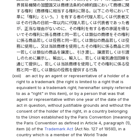
界貿易機関の加盟国又は商標法条約の締約国において商標に関
する権利（商標権に相当する権利に限る。以下この号において
単に「権利」という。）を有する者の代理人若しくは代表者又
はその行為の日前一年以内に代理人若しくは代表者であった者
が、正当な理由がないのに、その権利を有する者の承諾を得な
いでその権利に係る商標と同一若しくは類似の商標をその権利
に係る商品若しくは役務と同一若しくは類似の商品若しくは役
務に使用し、又は当該商標を使用したその権利に係る商品と同
一若しくは類似の商品を譲渡し、引き渡し、譲渡若しくは引渡
しのために展示し、輸出し、輸入し、若しくは電気通信回線を
通じて提供し、若しくは当該商標を使用してその権利に係る役
務と同一若しくは類似の役務を提供する行為
(xxii)
an act by an agent or representative of a holder of a
right to a trademark (the right is limited to a right that is
equivalent to a trademark right; hereinafter simply referred
to as a "right" in this item), or by a person that was that
agent or representative within one year of the date of the
act in question, without justifiable grounds and without the
consent of the holder of the right, in a country belonging
to the Union established by the Paris Convention (meaning
the Paris Convention as defined in Article 4, paragraph (1),
item (ii) of the
Trademark Act
(Act No. 127 of 1959)), in a
country which is a member of the World Trade