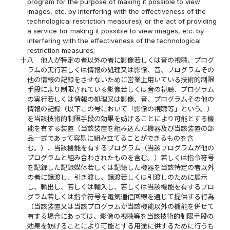
program for the purpose of making it possible to view
images, etc. by interfering with the effectiveness of the
technological restriction measures); or the act of providing
a service for making it possible to view images, etc. by
interfering with the effectiveness of the technological
restriction measures;
十八
他人が特定の者以外の者に影像若しくは音の視聴、プログ
ラムの実行若しくは情報の処理又は影像、音、プログラムその
他の情報の記録をさせないために営業上用いている技術的制限
手段により制限されている影像若しくは音の視聴、プログラム
の実行若しくは情報の処理又は影像、音、プログラムその他の
情報の記録（以下この号において「影像の視聴等」という。）
を当該技術的制限手段の効果を妨げることにより可能とする機
能を有する装置（当該装置を組み込んだ機器及び当該装置の部
品一式であって容易に組み立てることができるものを含
む。）、当該機能を有するプログラム（当該プログラムが他の
プログラムと組み合わされたものを含む。）若しくは指令符号
を記録した記録媒体若しくは記憶した機器を当該特定の者以外
の者に譲渡し、引き渡し、譲渡若しくは引渡しのために展示
し、輸出し、若しくは輸入し、若しくは当該機能を有するプロ
グラム若しくは指令符号を電気通信回線を通じて提供する行為
（当該装置又は当該プログラムが当該機能以外の機能を併せて
有する場合にあっては、影像の視聴等を当該技術的制限手段の
効果を妨げることにより可能とする用途に供するために行うも