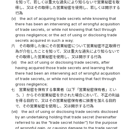
を知って、若しくは重大な過失により知らないで営業秘密を取
得し、又はその取得した営業秘密を使用し、若しくは開示する
行為
(v)
the act of acquiring trade secrets while knowing that
there has been an intervening act of wrongful acquisition
of trade secrets, or while not knowing that fact through
gross negligence; or the act of using or disclosing trade
secrets acquired in such a way;
六
その取得した後にその営業秘密について営業秘密不正取得行
為が介在したことを知って、又は重大な過失により知らないで
その取得した営業秘密を使用し、又は開示する行為
(vi)
the act of using or disclosing trade secrets, after
having acquired those trade secrets and learning that
there had been an intervening act of wrongful acquisition
of trade secrets, or while not knowing that fact through
gross negligence;
七
営業秘密を保有する事業者（以下「営業秘密保有者」とい
う。）からその営業秘密を示された場合において、不正の利益
を得る目的で、又はその営業秘密保有者に損害を加える目的
で、その営業秘密を使用し、又は開示する行為
(vii)
the act of using or disclosing trade secrets disclosed
by an undertaking holding that trade secret (hereinafter
referred to as the "trade secret holder") for the purpose
of wrongful gain, or causing damage to the trade secret