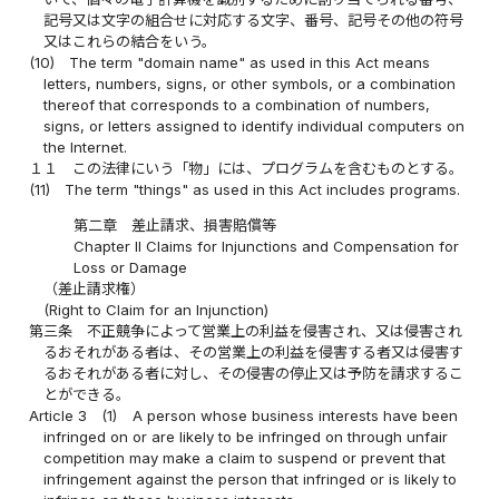
記号又は文字の組合せに対応する文字、番号、記号その他の符号
又はこれらの結合をいう。
(10)
The term "domain name" as used in this Act means
letters, numbers, signs, or other symbols, or a combination
thereof that corresponds to a combination of numbers,
signs, or letters assigned to identify individual computers on
the Internet.
１１
この法律にいう「物」には、プログラムを含むものとする。
(11)
The term "things" as used in this Act includes programs.
第二章 差止請求、損害賠償等
Chapter II Claims for Injunctions and Compensation for
Loss or Damage
（差止請求権）
(Right to Claim for an Injunction)
第三条
不正競争によって営業上の利益を侵害され、又は侵害され
るおそれがある者は、その営業上の利益を侵害する者又は侵害す
るおそれがある者に対し、その侵害の停止又は予防を請求するこ
とができる。
Article 3
(1)
A person whose business interests have been
infringed on or are likely to be infringed on through unfair
competition may make a claim to suspend or prevent that
infringement against the person that infringed or is likely to