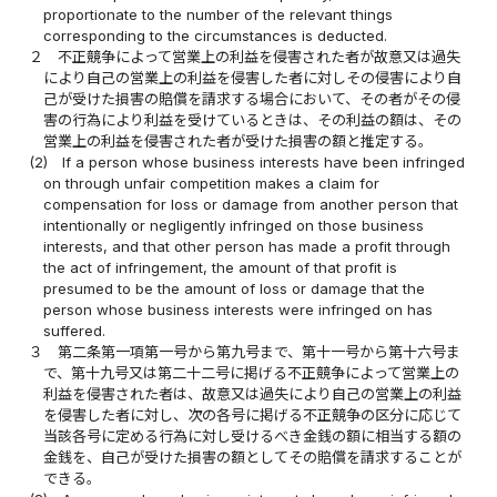
proportionate to the number of the relevant things
corresponding to the circumstances is deducted.
２
不正競争によって営業上の利益を侵害された者が故意又は過失
により自己の営業上の利益を侵害した者に対しその侵害により自
己が受けた損害の賠償を請求する場合において、その者がその侵
害の行為により利益を受けているときは、その利益の額は、その
営業上の利益を侵害された者が受けた損害の額と推定する。
(2)
If a person whose business interests have been infringed
on through unfair competition makes a claim for
compensation for loss or damage from another person that
intentionally or negligently infringed on those business
interests, and that other person has made a profit through
the act of infringement, the amount of that profit is
presumed to be the amount of loss or damage that the
person whose business interests were infringed on has
suffered.
３
第二条第一項第一号から第九号まで、第十一号から第十六号ま
で、第十九号又は第二十二号に掲げる不正競争によって営業上の
利益を侵害された者は、故意又は過失により自己の営業上の利益
を侵害した者に対し、次の各号に掲げる不正競争の区分に応じて
当該各号に定める行為に対し受けるべき金銭の額に相当する額の
金銭を、自己が受けた損害の額としてその賠償を請求することが
できる。