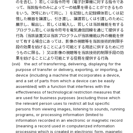
のを含む。）若しくは指令符号（電子計算機に対する指令であ
って、当該指令のみによって一の結果を得ることができるもの
をいう。次号において同じ。）を記録した記録媒体若しくは記
憶した機器を譲渡し、引き渡し、譲渡若しくは引渡しのために
展示し、輸出し、若しくは輸入し、若しくは当該機能を有する
プログラム若しくは指令符号を電気通信回線を通じて提供する
行為（当該装置又は当該プログラムが当該機能以外の機能を併
せて有する場合にあっては、影像の視聴等を当該技術的制限手
段の効果を妨げることにより可能とする用途に供するために行
うものに限る。）又は影像の視聴等を当該技術的制限手段の効
果を妨げることにより可能とする役務を提供する行為
(xvii)
the act of transferring, delivering, displaying for the
purpose of transfer or delivery, exporting, or importing, a
device (including a machine that incorporates a device,
and a set of parts from which a device can be easily
assembled) with a function that interferes with the
effectiveness of technological restriction measures that
are used for business purposes (excluding those which
the relevant person uses to restrict all but specific
persons from viewing images, listening to sounds, running
programs, or processing information (limited to
information recorded in an electronic or magnetic record
(meaning a record used in computerized information
processing which is created in electronic form, magnetic