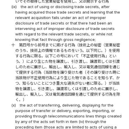
いでその取得した営業秘密を使用し、又は開示する行為
(ix)
the act of using or disclosing trade secrets, after
having acquired those trade secrets and learning that the
relevant acquisition falls under an act of improper
disclosure of trade secrets or that there had been an
intervening act of improper disclosure of trade secrets
with regard to the relevant trade secrets, or while not
knowing that fact through gross negligence;
十
第四号から前号までに掲げる行為（技術上の秘密（営業秘密
のうち、技術上の情報であるものをいう。以下同じ。）を使用
する行為に限る。以下この号において「不正使用行為」とい
う。）により生じた物を譲渡し、引き渡し、譲渡若しくは引渡
しのために展示し、輸出し、輸入し、又は電気通信回線を通じ
て提供する行為（当該物を譲り受けた者（その譲り受けた時に
当該物が不正使用行為により生じた物であることを知らず、か
つ、知らないことにつき重大な過失がない者に限る。）が当該
物を譲渡し、引き渡し、譲渡若しくは引渡しのために展示し、
輸出し、輸入し、又は電気通信回線を通じて提供する行為を除
く。）
(x)
the act of transferring, delivering, displaying for the
purpose of transfer or delivery, exporting, importing, or
providing through telecommunications lines things created
by any of the acts set forth in item (iv) through the
preceding item (those acts are limited to acts of using a