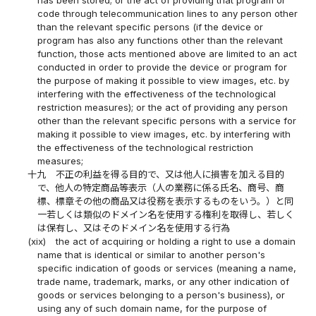
code through telecommunication lines to any person other
than the relevant specific persons (if the device or
program has also any functions other than the relevant
function, those acts mentioned above are limited to an act
conducted in order to provide the device or program for
the purpose of making it possible to view images, etc. by
interfering with the effectiveness of the technological
restriction measures); or the act of providing any person
other than the relevant specific persons with a service for
making it possible to view images, etc. by interfering with
the effectiveness of the technological restriction
measures;
十九
不正の利益を得る目的で、又は他人に損害を加える目的
で、他人の特定商品等表示（人の業務に係る氏名、商号、商
標、標章その他の商品又は役務を表示するものをいう。）と同
一若しくは類似のドメイン名を使用する権利を取得し、若しく
は保有し、又はそのドメイン名を使用する行為
(xix)
the act of acquiring or holding a right to use a domain
name that is identical or similar to another person's
specific indication of goods or services (meaning a name,
trade name, trademark, marks, or any other indication of
goods or services belonging to a person's business), or
using any of such domain name, for the purpose of