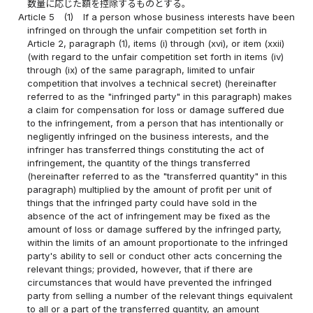
数量に応じた額を控除するものとする。
Article 5
(1)
If a person whose business interests have been
infringed on through the unfair competition set forth in
Article 2, paragraph (1), items (i) through (xvi), or item (xxii)
(with regard to the unfair competition set forth in items (iv)
through (ix) of the same paragraph, limited to unfair
competition that involves a technical secret) (hereinafter
referred to as the "infringed party" in this paragraph) makes
a claim for compensation for loss or damage suffered due
to the infringement, from a person that has intentionally or
negligently infringed on the business interests, and the
infringer has transferred things constituting the act of
infringement, the quantity of the things transferred
(hereinafter referred to as the "transferred quantity" in this
paragraph) multiplied by the amount of profit per unit of
things that the infringed party could have sold in the
absence of the act of infringement may be fixed as the
amount of loss or damage suffered by the infringed party,
within the limits of an amount proportionate to the infringed
party's ability to sell or conduct other acts concerning the
relevant things; provided, however, that if there are
circumstances that would have prevented the infringed
party from selling a number of the relevant things equivalent
to all or a part of the transferred quantity, an amount