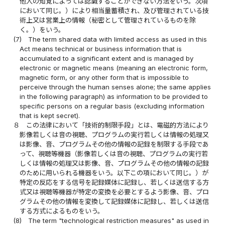
他人の知覚によっては認識することができない方法をいう。次項
において同じ。）により相当量蓄積され、及び管理されている技
術上又は営業上の情報（秘密として管理されているものを除
く。）をいう。
(7)
The term shared data with limited access as used in this
Act means technical or business information that is
accumulated to a significant extent and is managed by
electronic or magnetic means (meaning an electronic form,
magnetic form, or any other form that is impossible to
perceive through the human senses alone; the same applies
in the following paragraph) as information to be provided to
specific persons on a regular basis (excluding information
that is kept secret).
８
この法律において「技術的制限手段」とは、電磁的方法により
影像若しくは音の視聴、プログラムの実行若しくは情報の処理又
は影像、音、プログラムその他の情報の記録を制限する手段であ
って、視聴等機器（影像若しくは音の視聴、プログラムの実行若
しくは情報の処理又は影像、音、プログラムその他の情報の記録
のために用いられる機器をいう。以下この項において同じ。）が
特定の反応をする信号を記録媒体に記録し、若しくは送信する方
式又は視聴等機器が特定の変換を必要とするよう影像、音、プロ
グラムその他の情報を変換して記録媒体に記録し、若しくは送信
する方式によるものをいう。
(8)
The term "technological restriction measures" as used in