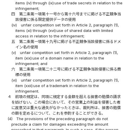
items (iv) through (ix):use of trade secrets in relation to the
infringement;
四
第二条第一項第十一号から第十六号までに掲げる不正競争当
該侵害に係る限定提供データの使用
(iv)
unfair competition set forth in Article 2, paragraph (1),
items (xi) through (xvi):use of shared data with limited
access in relation to the infringement;
五
第二条第一項第十九号に掲げる不正競争当該侵害に係るドメ
イン名の使用
(v)
unfair competition set forth in Article 2, paragraph (1),
item (xix):use of a domain name in relation to the
infringement; and
六
第二条第一項第二十二号に掲げる不正競争当該侵害に係る商
標の使用
(vi)
unfair competition set forth in Article 2, paragraph (1),
item (xxii):use of a trademark in relation to the
infringement.
４
前項の規定は、同項に規定する金額を超える損害の賠償の請求
を妨げない。この場合において、その営業上の利益を侵害した者
に故意又は重大な過失がなかったときは、裁判所は、損害の賠償
の額を定めるについて、これを参酌することができる。
(4)
The provisions of the preceding paragraph do not
preclude a claim for damages exceeding the amount
prescribed in that paragraph. In such a case, if the person