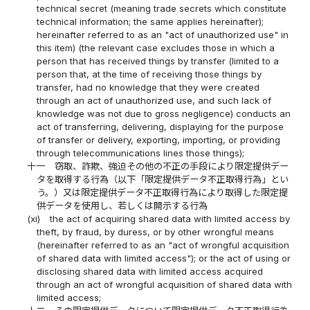
technical secret (meaning trade secrets which constitute
technical information; the same applies hereinafter);
hereinafter referred to as an "act of unauthorized use" in
this item) (the relevant case excludes those in which a
person that has received things by transfer (limited to a
person that, at the time of receiving those things by
transfer, had no knowledge that they were created
through an act of unauthorized use, and such lack of
knowledge was not due to gross negligence) conducts an
act of transferring, delivering, displaying for the purpose
of transfer or delivery, exporting, importing, or providing
through telecommunications lines those things);
十一
窃取、詐欺、強迫その他の不正の手段により限定提供デー
タを取得する行為（以下「限定提供データ不正取得行為」とい
う。）又は限定提供データ不正取得行為により取得した限定提
供データを使用し、若しくは開示する行為
(xi)
the act of acquiring shared data with limited access by
theft, by fraud, by duress, or by other wrongful means
(hereinafter referred to as an "act of wrongful acquisition
of shared data with limited access"); or the act of using or
disclosing shared data with limited access acquired
through an act of wrongful acquisition of shared data with
limited access;