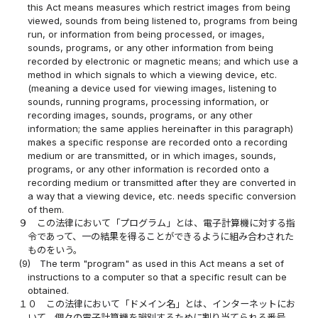
this Act means measures which restrict images from being
viewed, sounds from being listened to, programs from being
run, or information from being processed, or images,
sounds, programs, or any other information from being
recorded by electronic or magnetic means; and which use a
method in which signals to which a viewing device, etc.
(meaning a device used for viewing images, listening to
sounds, running programs, processing information, or
recording images, sounds, programs, or any other
information; the same applies hereinafter in this paragraph)
makes a specific response are recorded onto a recording
medium or are transmitted, or in which images, sounds,
programs, or any other information is recorded onto a
recording medium or transmitted after they are converted in
a way that a viewing device, etc. needs specific conversion
of them.
９
この法律において「プログラム」とは、電子計算機に対する指
令であって、一の結果を得ることができるように組み合わされた
ものをいう。
(9)
The term "program" as used in this Act means a set of
instructions to a computer so that a specific result can be
obtained.
１０
この法律において「ドメイン名」とは、インターネットにお
いて、個々の電子計算機を識別するために割り当てられる番号、