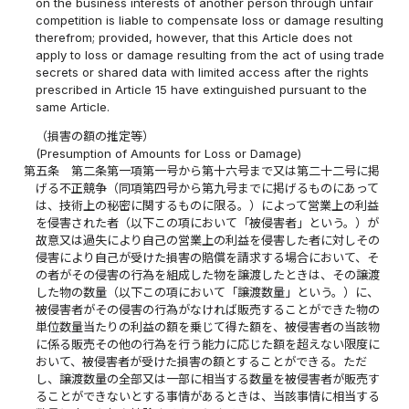
on the business interests of another person through unfair
competition is liable to compensate loss or damage resulting
therefrom; provided, however, that this Article does not
apply to loss or damage resulting from the act of using trade
secrets or shared data with limited access after the rights
prescribed in Article 15 have extinguished pursuant to the
same Article.
（損害の額の推定等）
(Presumption of Amounts for Loss or Damage)
第五条
第二条第一項第一号から第十六号まで又は第二十二号に掲
げる不正競争（同項第四号から第九号までに掲げるものにあって
は、技術上の秘密に関するものに限る。）によって営業上の利益
を侵害された者（以下この項において「被侵害者」という。）が
故意又は過失により自己の営業上の利益を侵害した者に対しその
侵害により自己が受けた損害の賠償を請求する場合において、そ
の者がその侵害の行為を組成した物を譲渡したときは、その譲渡
した物の数量（以下この項において「譲渡数量」という。）に、
被侵害者がその侵害の行為がなければ販売することができた物の
単位数量当たりの利益の額を乗じて得た額を、被侵害者の当該物
に係る販売その他の行為を行う能力に応じた額を超えない限度に
おいて、被侵害者が受けた損害の額とすることができる。ただ
し、譲渡数量の全部又は一部に相当する数量を被侵害者が販売す
ることができないとする事情があるときは、当該事情に相当する