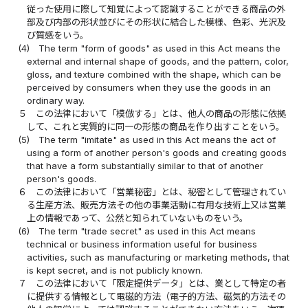
従った使用に際して知覚によって認識することができる商品の外
部及び内部の形状並びにその形状に結合した模様、色彩、光沢及
び質感をいう。
(4)
The term "form of goods" as used in this Act means the
external and internal shape of goods, and the pattern, color,
gloss, and texture combined with the shape, which can be
perceived by consumers when they use the goods in an
ordinary way.
５
この法律において「模倣する」とは、他人の商品の形態に依拠
して、これと実質的に同一の形態の商品を作り出すことをいう。
(5)
The term "imitate" as used in this Act means the act of
using a form of another person's goods and creating goods
that have a form substantially similar to that of another
person's goods.
６
この法律において「営業秘密」とは、秘密として管理されてい
る生産方法、販売方法その他の事業活動に有用な技術上又は営業
上の情報であって、公然と知られていないものをいう。
(6)
The term "trade secret" as used in this Act means
technical or business information useful for business
activities, such as manufacturing or marketing methods, that
is kept secret, and is not publicly known.
７
この法律において「限定提供データ」とは、業として特定の者
に提供する情報として電磁的方法（電子的方法、磁気的方法その