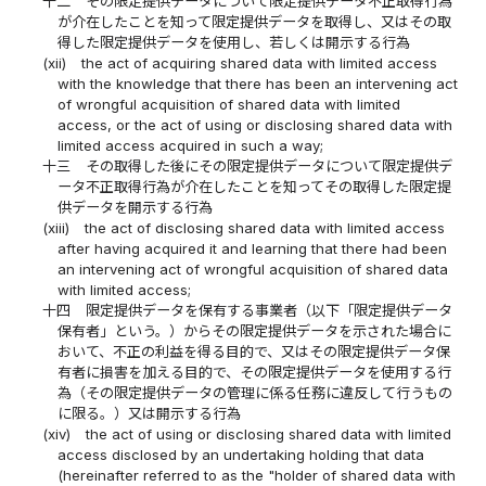
十二
その限定提供データについて限定提供データ不正取得行為
が介在したことを知って限定提供データを取得し、又はその取
得した限定提供データを使用し、若しくは開示する行為
(xii)
the act of acquiring shared data with limited access
with the knowledge that there has been an intervening act
of wrongful acquisition of shared data with limited
access, or the act of using or disclosing shared data with
limited access acquired in such a way;
十三
その取得した後にその限定提供データについて限定提供デ
ータ不正取得行為が介在したことを知ってその取得した限定提
供データを開示する行為
(xiii)
the act of disclosing shared data with limited access
after having acquired it and learning that there had been
an intervening act of wrongful acquisition of shared data
with limited access;
十四
限定提供データを保有する事業者（以下「限定提供データ
保有者」という。）からその限定提供データを示された場合に
おいて、不正の利益を得る目的で、又はその限定提供データ保
有者に損害を加える目的で、その限定提供データを使用する行
為（その限定提供データの管理に係る任務に違反して行うもの
に限る。）又は開示する行為
(xiv)
the act of using or disclosing shared data with limited
access disclosed by an undertaking holding that data
(hereinafter referred to as the "holder of shared data with