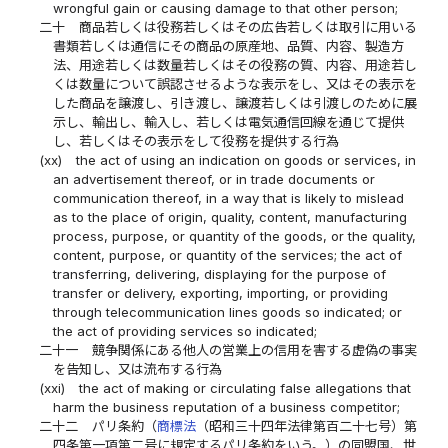
wrongful gain or causing damage to that other person;
二十
商品若しくは役務若しくはその広告若しくは取引に用いる
書類若しくは通信にその商品の原産地、品質、内容、製造方
法、用途若しくは数量若しくはその役務の質、内容、用途若し
くは数量について誤認させるような表示をし、又はその表示を
した商品を譲渡し、引き渡し、譲渡若しくは引渡しのために展
示し、輸出し、輸入し、若しくは電気通信回線を通じて提供
し、若しくはその表示をして役務を提供する行為
(xx)
the act of using an indication on goods or services, in
an advertisement thereof, or in trade documents or
communication thereof, in a way that is likely to mislead
as to the place of origin, quality, content, manufacturing
process, purpose, or quantity of the goods, or the quality,
content, purpose, or quantity of the services; the act of
transferring, delivering, displaying for the purpose of
transfer or delivery, exporting, importing, or providing
through telecommunication lines goods so indicated; or
the act of providing services so indicated;
二十一
競争関係にある他人の営業上の信用を害する虚偽の事実
を告知し、又は流布する行為
(xxi)
the act of making or circulating false allegations that
harm the business reputation of a business competitor;
二十二
パリ条約（
商標法
（昭和三十四年法律第百二十七号）第
四条第一項第二号に規定するパリ条約をいう。）の同盟国、世