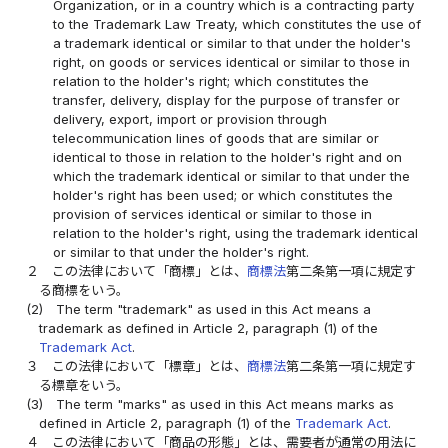
Organization, or in a country which is a contracting party
to the Trademark Law Treaty, which constitutes the use of
a trademark identical or similar to that under the holder's
right, on goods or services identical or similar to those in
relation to the holder's right; which constitutes the
transfer, delivery, display for the purpose of transfer or
delivery, export, import or provision through
telecommunication lines of goods that are similar or
identical to those in relation to the holder's right and on
which the trademark identical or similar to that under the
holder's right has been used; or which constitutes the
provision of services identical or similar to those in
relation to the holder's right, using the trademark identical
or similar to that under the holder's right.
２
この法律において「商標」とは、
商標法
第二条第一項に規定す
る商標をいう。
(2)
The term "trademark" as used in this Act means a
trademark as defined in Article 2, paragraph (1) of the
Trademark Act
.
３
この法律において「標章」とは、
商標法
第二条第一項に規定す
る標章をいう。
(3)
The term "marks" as used in this Act means marks as
defined in Article 2, paragraph (1) of the
Trademark Act
.
４
この法律において「商品の形態」とは、需要者が通常の用法に