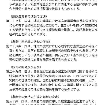
らの意思によって農業経営及びこれに関連する活動に参画する機
会を確保するための環境整備を推進するものとする。
（高齢農業者の活動の促進）
第二十七条
国は、地域の農業における高齢農業者の役割分担並び
にその有する技術及び能力に応じて、生きがいを持って農業に関
する活動を行うことができる環境整備を推進し、高齢農業者の福
祉の向上を図るものとする。
（農業生産組織の活動の促進）
第二十八条
国は、地域の農業における効率的な農業生産の確保に
資するため、集落を基礎とした農業者の組織その他の農業生産活
動を共同して行う農業者の組織、委託を受けて農作業を行う組織
等の活動の促進に必要な施策を講ずるものとする。
（技術の開発及び普及）
第二十九条
国は、農業並びに食品の加工及び流通に関する技術の
研究開発及び普及の効果的な推進を図るため、これらの技術の研
究開発の目標の明確化、国及び都道府県の試験研究機関、大学、
民間等の連携の強化、地域の特性に応じた農業に関する技術の普
及事業の推進その他必要な施策を講ずるものとする。
（農産物の価格の形成と経営の安定）
第三十条
国は、消費者の需要に即した農業生産を推進するため、