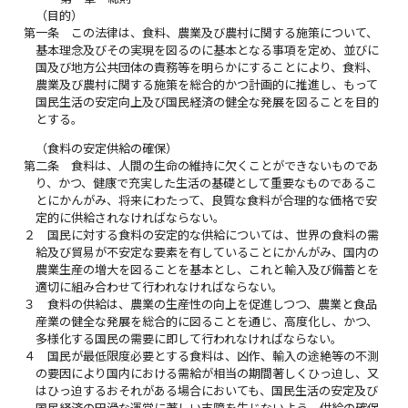
（目的）
第一条
この法律は、食料、農業及び農村に関する施策について、
基本理念及びその実現を図るのに基本となる事項を定め、並びに
国及び地方公共団体の責務等を明らかにすることにより、食料、
農業及び農村に関する施策を総合的かつ計画的に推進し、もって
国民生活の安定向上及び国民経済の健全な発展を図ることを目的
とする。
（食料の安定供給の確保）
第二条
食料は、人間の生命の維持に欠くことができないものであ
り、かつ、健康で充実した生活の基礎として重要なものであるこ
とにかんがみ、将来にわたって、良質な食料が合理的な価格で安
定的に供給されなければならない。
２
国民に対する食料の安定的な供給については、世界の食料の需
給及び貿易が不安定な要素を有していることにかんがみ、国内の
農業生産の増大を図ることを基本とし、これと輸入及び備蓄とを
適切に組み合わせて行われなければならない。
３
食料の供給は、農業の生産性の向上を促進しつつ、農業と食品
産業の健全な発展を総合的に図ることを通じ、高度化し、かつ、
多様化する国民の需要に即して行われなければならない。
４
国民が最低限度必要とする食料は、凶作、輸入の途絶等の不測
の要因により国内における需給が相当の期間著しくひっ迫し、又
はひっ迫するおそれがある場合においても、国民生活の安定及び
国民経済の円滑な運営に著しい支障を生じないよう、供給の確保