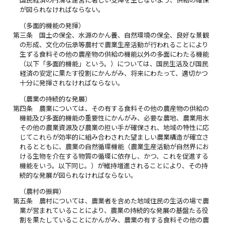
が図られなければならない。
（多面的機能の発揮）
第三条
国土の保全、水源のかん養、自然環境の保全、良好な景観
の形成、文化の伝承等農村で農業生産活動が行われることにより
生ずる食料その他の農産物の供給の機能以外の多面にわたる機能
（以下「多面的機能」という。）については、国民生活及び国民
経済の安定に果たす役割にかんがみ、将来にわたって、適切かつ
十分に発揮されなければならない。
（農業の持続的な発展）
第四条
農業については、その有する食料その他の農産物の供給の
機能及び多面的機能の重要性にかんがみ、必要な農地、農業用水
その他の農業資源及び農業の担い手が確保され、地域の特性に応
じてこれらが効率的に組み合わされた望ましい農業構造が確立さ
れるとともに、農業の自然循環機能（農業生産活動が自然界にお
ける生物を介在する物質の循環に依存し、かつ、これを促進する
機能をいう。以下同じ。）が維持増進されることにより、その持
続的な発展が図られなければならない。
（農村の振興）
第五条
農村については、農業者を含めた地域住民の生活の場で農
業が営まれていることにより、農業の持続的な発展の基盤たる役
割を果たしていることにかんがみ、農業の有する食料その他の農