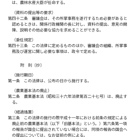
は、農林水産大臣が任命する。
（資料の提出等の要求）
第四十二条
審議会は、その所掌事務を遂行するため必要があると
認めるときは、関係行政機関の長に対し、資料の提出、意見の開
陳、説明その他必要な協力を求めることができる。
（委任規定）
第四十三条
この法律に定めるもののほか、審議会の組織、所掌事
務及び運営に関し必要な事項は、政令で定める。
附 則〔抄〕
（施行期日）
第一条
この法律は、公布の日から施行する。
（農業基本法の廃止）
第二条
農業基本法（昭和三十六年法律第百二十七号）は、廃止す
る。
（経過措置）
第三条
この法律の施行の際平成十一年における前条の規定による
廃止前の農業基本法（以下「旧基本法」という。）第六条第一項
の報告が国会に提出されていない場合には、同項の報告の国会へ
の提出については、なお従前の例による。