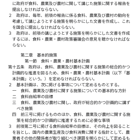
に政府が食料、農業及び農村に関して講じた施策に関する報告を
提出しなければならない。
２
政府は、毎年、前項の報告に係る食料、農業及び農村の動向を
考慮して講じようとする施策を明らかにした文書を作成し、これ
を国会に提出しなければならない。
３
政府は、前項の講じようとする施策を明らかにした文書を作成
するには、食料・農業・農村政策審議会の意見を聴かなければな
らない。
第二章 基本的施策
第一節 食料・農業・農村基本計画
第十五条
政府は、食料、農業及び農村に関する施策の総合的かつ
計画的な推進を図るため、食料・農業・農村基本計画（以下「基
本計画」という。）を定めなければならない。
２
基本計画は、次に掲げる事項について定めるものとする。
一
食料、農業及び農村に関する施策についての基本的な方針
二
食料自給率の目標
三
食料、農業及び農村に関し、政府が総合的かつ計画的に講ず
べき施策
四
前三号に掲げるもののほか、食料、農業及び農村に関する施
策を総合的かつ計画的に推進するために必要な事項
３
前項第二号に掲げる食料自給率の目標は、その向上を図ること
を旨とし、国内の農業生産及び食料消費に関する指針として、農
業者その他の関係者が取り組むべき課題を明らかにして定めるも