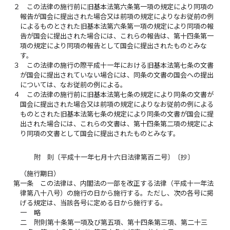
２
この法律の施行前に旧基本法第六条第一項の規定により同項の
報告が国会に提出された場合又は前項の規定によりなお従前の例
によるものとされた旧基本法第六条第一項の規定により同項の報
告が国会に提出された場合には、これらの報告は、第十四条第一
項の規定により同項の報告として国会に提出されたものとみな
す。
３
この法律の施行の際平成十一年における旧基本法第七条の文書
が国会に提出されていない場合には、同条の文書の国会への提出
については、なお従前の例による。
４
この法律の施行前に旧基本法第七条の規定により同条の文書が
国会に提出された場合又は前項の規定によりなお従前の例による
ものとされた旧基本法第七条の規定により同条の文書が国会に提
出された場合には、これらの文書は、第十四条第二項の規定によ
り同項の文書として国会に提出されたものとみなす。
附 則〔平成十一年七月十六日法律第百二号〕〔抄〕
（施行期日）
第一条
この法律は、内閣法の一部を改正する法律（平成十一年法
律第八十八号）の施行の日から施行する。ただし、次の各号に掲
げる規定は、当該各号に定める日から施行する。
一
略
二
附則第十条第一項及び第五項、第十四条第三項、第二十三