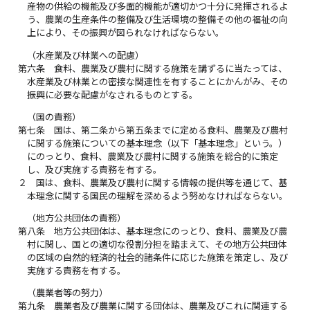
産物の供給の機能及び多面的機能が適切かつ十分に発揮されるよ
う、農業の生産条件の整備及び生活環境の整備その他の福祉の向
上により、その振興が図られなければならない。
（水産業及び林業への配慮）
第六条
食料、農業及び農村に関する施策を講ずるに当たっては、
水産業及び林業との密接な関連性を有することにかんがみ、その
振興に必要な配慮がなされるものとする。
（国の責務）
第七条
国は、第二条から第五条までに定める食料、農業及び農村
に関する施策についての基本理念（以下「基本理念」という。）
にのっとり、食料、農業及び農村に関する施策を総合的に策定
し、及び実施する責務を有する。
２
国は、食料、農業及び農村に関する情報の提供等を通じて、基
本理念に関する国民の理解を深めるよう努めなければならない。
（地方公共団体の責務）
第八条
地方公共団体は、基本理念にのっとり、食料、農業及び農
村に関し、国との適切な役割分担を踏まえて、その地方公共団体
の区域の自然的経済的社会的諸条件に応じた施策を策定し、及び
実施する責務を有する。
（農業者等の努力）
第九条
農業者及び農業に関する団体は、農業及びこれに関連する