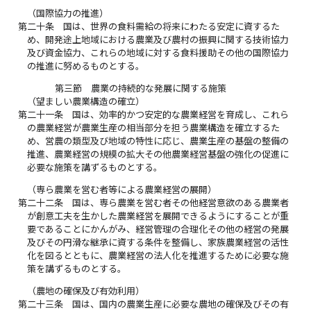
（国際協力の推進）
第二十条
国は、世界の食料需給の将来にわたる安定に資するた
め、開発途上地域における農業及び農村の振興に関する技術協力
及び資金協力、これらの地域に対する食料援助その他の国際協力
の推進に努めるものとする。
第三節 農業の持続的な発展に関する施策
（望ましい農業構造の確立）
第二十一条
国は、効率的かつ安定的な農業経営を育成し、これら
の農業経営が農業生産の相当部分を担う農業構造を確立するた
め、営農の類型及び地域の特性に応じ、農業生産の基盤の整備の
推進、農業経営の規模の拡大その他農業経営基盤の強化の促進に
必要な施策を講ずるものとする。
（専ら農業を営む者等による農業経営の展開）
第二十二条
国は、専ら農業を営む者その他経営意欲のある農業者
が創意工夫を生かした農業経営を展開できるようにすることが重
要であることにかんがみ、経営管理の合理化その他の経営の発展
及びその円滑な継承に資する条件を整備し、家族農業経営の活性
化を図るとともに、農業経営の法人化を推進するために必要な施
策を講ずるものとする。
（農地の確保及び有効利用）
第二十三条
国は、国内の農業生産に必要な農地の確保及びその有