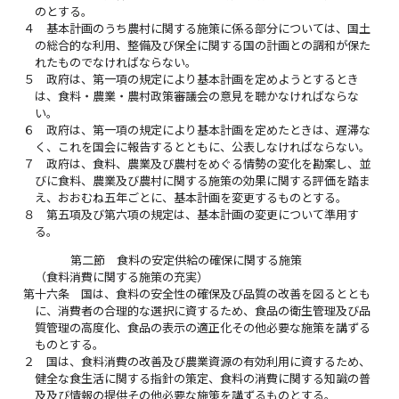
のとする。
４
基本計画のうち農村に関する施策に係る部分については、国土
の総合的な利用、整備及び保全に関する国の計画との調和が保た
れたものでなければならない。
５
政府は、第一項の規定により基本計画を定めようとするとき
は、食料・農業・農村政策審議会の意見を聴かなければならな
い。
６
政府は、第一項の規定により基本計画を定めたときは、遅滞な
く、これを国会に報告するとともに、公表しなければならない。
７
政府は、食料、農業及び農村をめぐる情勢の変化を勘案し、並
びに食料、農業及び農村に関する施策の効果に関する評価を踏ま
え、おおむね五年ごとに、基本計画を変更するものとする。
８
第五項及び第六項の規定は、基本計画の変更について準用す
る。
第二節 食料の安定供給の確保に関する施策
（食料消費に関する施策の充実）
第十六条
国は、食料の安全性の確保及び品質の改善を図るととも
に、消費者の合理的な選択に資するため、食品の衛生管理及び品
質管理の高度化、食品の表示の適正化その他必要な施策を講ずる
ものとする。
２
国は、食料消費の改善及び農業資源の有効利用に資するため、
健全な食生活に関する指針の策定、食料の消費に関する知識の普
及及び情報の提供その他必要な施策を講ずるものとする。