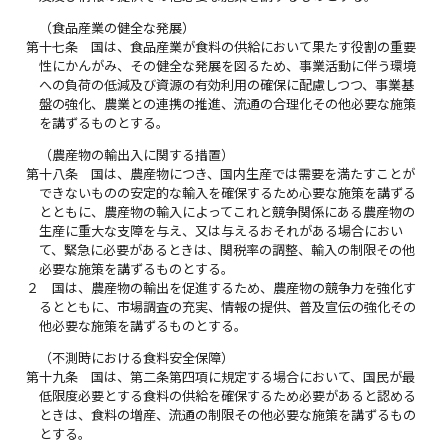
（食品産業の健全な発展）
第十七条
国は、食品産業が食料の供給において果たす役割の重要
性にかんがみ、その健全な発展を図るため、事業活動に伴う環境
への負荷の低減及び資源の有効利用の確保に配慮しつつ、事業基
盤の強化、農業との連携の推進、流通の合理化その他必要な施策
を講ずるものとする。
（農産物の輸出入に関する措置）
第十八条
国は、農産物につき、国内生産では需要を満たすことが
できないものの安定的な輸入を確保するため心要な施策を講ずる
とともに、農産物の輸入によってこれと競争関係にある農産物の
生産に重大な支障を与え、又は与えるおそれがある場合におい
て、緊急に必要があるときは、関税率の調整、輸入の制限その他
必要な施策を講ずるものとする。
２
国は、農産物の輸出を促進するため、農産物の競争力を強化す
るとともに、市場調査の充実、情報の提供、普及宣伝の強化その
他必要な施策を講ずるものとする。
（不測時における食料安全保障）
第十九条
国は、第二条第四項に規定する場合において、国民が最
低限度必要とする食料の供給を確保するため必要があると認める
ときは、食料の増産、流通の制限その他必要な施策を講ずるもの
とする。