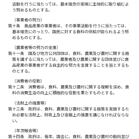
活動を行うに当たっては、基本理念の実現に主体的に取り組むよ
う努めるものとする。
（事業者の努力）
第十条
食品産業の事業者は、その事業活動を行うに当たっては、
基本理念にのっとり、国民に対する食料の供給が図られるよう努
めるものとする。
（農業者等の努力の支援）
第十一条
国及び地方公共団体は、食料、農業及び農村に関する施
策を講ずるに当たっては、農業者及び農業に関する団体並びに食
品産業の事業者がする自主的な努力を支援することを旨とするも
のとする。
（消費者の役割）
第十二条
消費者は、食料、農業及び農村に関する理解を深め、食
料の消費生活の向上に積極的な役割を果たすものとする。
（法制上の措置等）
第十三条
政府は、食料、農業及び農村に関する施策を実施するた
め必要な法制上、財政上及び金融上の措置を講じなければならな
い。
（年次報告等）
第十四条
政府は、毎年、国会に、食料、農業及び農村の動向並び