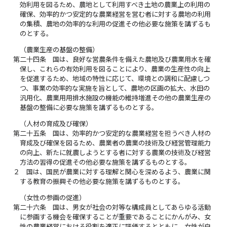
効利用を図るため、農地として利用すべき土地の農業上の利用の
確保、効率的かつ安定的な農業経営を営む者に対する農地の利用
の集積、農地の効率的な利用の促進その他必要な施策を講ずるも
のとする。
（農業生産の基盤の整備）
第二十四条
国は、良好な営農条件を備えた農地及び農業用水を確
保し、これらの有効利用を図ることにより、農業の生産性の向上
を促進するため、地域の特性に応じて、環境との調和に配慮しつ
つ、事業の効率的な実施を旨として、農地の区画の拡大、水田の
汎用化、農業用用排水施設の機能の維持増進その他の農業生産の
基盤の整備に必要な施策を講ずるものとする。
（人材の育成及び確保）
第二十五条
国は、効率的かつ安定的な農業経営を担うべき人材の
育成及び確保を図るため、農業者の農業の技術及び経営管理能力
の向上、新たに就農しようとする者に対する農業の技術及び経営
方法の習得の促進その他必要な施策を講ずるものとする。
２
国は、国民が農業に対する理解と関心を深めるよう、農業に関
する教育の振興その他必要な施策を講ずるものとする。
（女性の参画の促進）
第二十六条
国は、男女が社会の対等な構成員としてあらゆる活動
に参画する機会を確保することが重要であることにかんがみ、女
性の農業経営における役割を適正に評価するとともに、女性が自