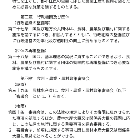
特性を生かし、都市住民の需要に即した農業生産の振興を図るた
めに必要な施策を講ずるものとする。
第三章 行政機関及び団体
（行政組織の整備等）
第三十七条
国及び地方公共団体は、食料、農業及び農村に関する
施策を講ずるにつき、相協力するとともに、行政組織の整備並び
に行政運営の効率化及び透明性の向上に努めるものとする。
（団体の再編整備）
第三十八条
国は、基本理念の実現に資することができるよう、食
料、農業及び農村に関する団体の効率的な再編整備につき必要な
施策を講ずるものとする。
第四章 食料・農業・農村政策審議会
（設置）
第三十九条
農林水産省に、食料・農業・農村政策審議会（以下
「審議会」という。）を置く。
（権限）
第四十条
審議会は、この法律の規定によりその権限に属させられ
た事項を処理するほか、農林水産大臣又は関係各大臣の諮問に応
じ、この法律の施行に関する重要事項を調査審議する。
２
審議会は、前項に規定する事項に関し農林水産大臣又は関係各
大臣に意見を述べることができる。