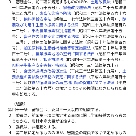
３
審議会は、前二項に規定するもののほか、
土地改良法
（昭和二
十四年法律第百九十五号）、
家畜改良増殖法
（昭和二十五年法律
第二百九号）、
家畜伝染病予防法
（昭和二十六年法律第百六十六
号）、
飼料需給安定法
（昭和二十七年法律第三百五十六号）、
酪
農及び肉用牛生産の振興に関する法律
（昭和二十九年法律第百八
十二号）、
果樹農業振興特別措置法
（昭和三十六年法律第十五
号）、
畜産物の価格安定に関する法律
（昭和三十六年法律第百八
十三号）、砂糖の価格調整に関する法律（昭和四十年法律第百九
号）、
加工原料乳生産者補給金等暫定措置法
（昭和四十年法律第
百十二号）、
農業振興地域の整備に関する法律
（昭和四十四年法
律第五十八号）、
卸売市場法
（昭和四十六年法律第三十五号）、
肉用子牛生産安定等特別措置法
（昭和六十三年法律第九十八
号）、
食品流通構造改善促進法
（平成三年法律第五十九号）、
主
要食糧の需給及び価格の安定に関する法律
（平成六年法律第百十
三号）及び
食品循環資源の再生利用等の促進に関する法律
（平成
十二年法律第百十六号）の規定によりその権限に属させられた事
項を処理する。
（組織）
第四十一条
審議会は、委員三十人以内で組織する。
２
委員は、前条第一項に規定する事項に関し学識経験のある者の
うちから、農林水産大臣が任命する。
３
委員は、非常勤とする。
４
第二項に定めるもののほか、審議会の職員で政令で定めるもの