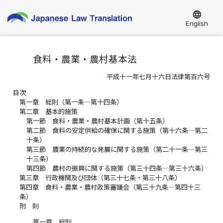
language
English
食料・農業・農村基本法
平成十一年七月十六日法律第百六号
目次
第一章 総則（第一条―第十四条）
第二章 基本的施策
第一節 食料・農業・農村基本計画（第十五条）
第二節 食料の安定供給の確保に関する施策（第十六条―第二
十条）
第三節 農業の持続的な発展に関する施策（第二十一条―第三
十三条）
第四節 農村の振興に関する施策（第三十四条―第三十六条）
第三章 行政機関及び団体（第三十七条・第三十八条）
第四章 食料・農業・農村政策審議会（第三十九条―第四十三
条）
附 則
第一章 総則