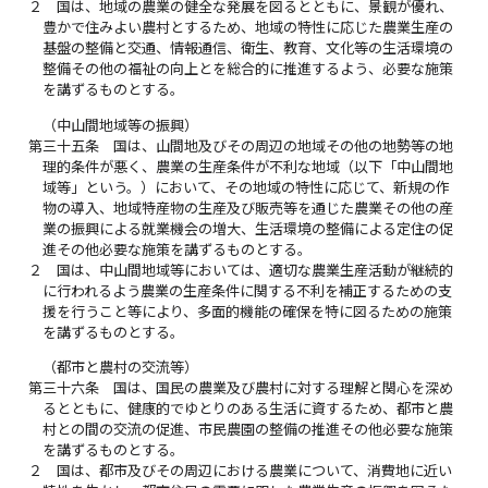
２
国は、地域の農業の健全な発展を図るとともに、景観が優れ、
豊かで住みよい農村とするため、地域の特性に応じた農業生産の
基盤の整備と交通、情報通信、衛生、教育、文化等の生活環境の
整備その他の福祉の向上とを総合的に推進するよう、必要な施策
を講ずるものとする。
（中山間地域等の振興）
第三十五条
国は、山間地及びその周辺の地域その他の地勢等の地
理的条件が悪く、農業の生産条件が不利な地域（以下「中山間地
域等」という。）において、その地域の特性に応じて、新規の作
物の導入、地域特産物の生産及び販売等を通じた農業その他の産
業の振興による就業機会の増大、生活環境の整備による定住の促
進その他必要な施策を講ずるものとする。
２
国は、中山間地域等においては、適切な農業生産活動が継続的
に行われるよう農業の生産条件に関する不利を補正するための支
援を行うこと等により、多面的機能の確保を特に図るための施策
を講ずるものとする。
（都市と農村の交流等）
第三十六条
国は、国民の農業及び農村に対する理解と関心を深め
るとともに、健康的でゆとりのある生活に資するため、都市と農
村との間の交流の促進、市民農園の整備の推進その他必要な施策
を講ずるものとする。
２
国は、都市及びその周辺における農業について、消費地に近い