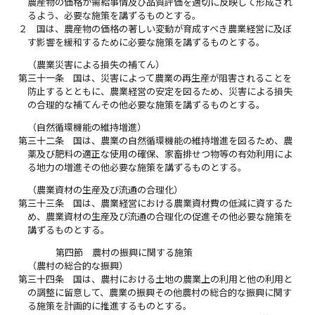
農産物の価格が需給事情及び品質評価を適切に反映して形成され
るよう、必要な施策を講ずるものとする。
２
国は、農産物の価格の著しい変動が育成すべき農業経営に及ぼ
す影響を緩和するために必要な施策を講ずるものとする。
（農業災害による損失の補てん）
第三十一条
国は、災害によって農業の再生産が阻害されることを
防止するとともに、農業経営の安定を図るため、災害による損失
の合理的な補てんその他必要な施策を講ずるものとする。
（自然循環機能の維持増進）
第三十二条
国は、農業の自然循環機能の維持増進を図るため、農
薬及び肥料の適正な使用の確保、家畜排せつ物等の有効利用によ
る地力の増進その他必要な施策を講ずるものとする。
（農業資材の生産及び流通の合理化）
第三十三条
国は、農業経営における農業資材費の低減に資するた
め、農業資材の生産及び流通の合理化の促進その他必要な施策を
講ずるものとする。
第四節 農村の振興に関する施策
（農村の総合的な振興）
第三十四条
国は、農村における土地の農業上の利用と他の利用と
の調整に留意して、農業の振興その他農村の総合的な振興に関す
る施策を計画的に推進するものとする。