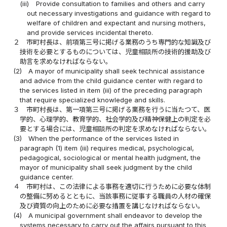
(iii)
Provide consultation to families and others and carry
out necessary investigations and guidance with regard to
welfare of children and expectant and nursing mothers,
and provide services incidental thereto.
２
市町村長は、前項第三号に掲げる業務のうち専門的な知識及び
技術を必要とするものについては、児童相談所の技術的援助及び
助言を求めなければならない。
(2)
A mayor of municipality shall seek technical assistance
and advice from the child guidance center with regard to
the services listed in item (iii) of the preceding paragraph
that require specialized knowledge and skills.
３
市町村長は、第一項第三号に掲げる業務を行うに当たつて、医
学的、心理学的、教育学的、社会学的及び精神保健上の判定を必
要とする場合には、児童相談所の判定を求めなければならない。
(3)
When the performance of the services listed in
paragraph (1) item (iii) requires medical, psychological,
pedagogical, sociological or mental health judgment, the
mayor of municipality shall seek judgment by the child
guidance center.
４
市町村は、この法律による事務を適切に行うために必要な体制
の整備に努めるとともに、当該事務に従事する職員の人材の確保
及び資質の向上のために必要な措置を講じなければならない。
(4)
A municipal government shall endeavor to develop the
systems necessary to carry out the affairs pursuant to this