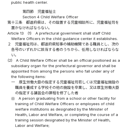
public health center.
第四節 児童福祉士
Section 4 Child Welfare Officer
第十三条
都道府県は、その設置する児童相談所に、児童福祉司を
置かなければならない。
Article 13
(1)
A prefectural government shall staff Child
Welfare Officers in the child guidance center it establishes.
２
児童福祉司は、都道府県知事の補助機関である職員とし、次の
各号のいずれかに該当する者のうちから、任用しなければならな
い。
(2)
A Child Welfare Officer shall be an official positioned as a
subsidiary organ for the prefectural governor and shall be
appointed from among the persons who fall under any of
the following items:
一
厚生労働大臣の指定する児童福祉司若しくは児童福祉施設の
職員を養成する学校その他の施設を卒業し、又は厚生労働大臣
の指定する講習会の課程を修了した者
(i)
A person graduating from a school or other facility for
training of Child Welfare Officers or employees of child
welfare institutions as designated by the Minister of
Health, Labor and Welfare, or completing the course of a
training session designated by the Minister of Health,
Labor and Welfare;