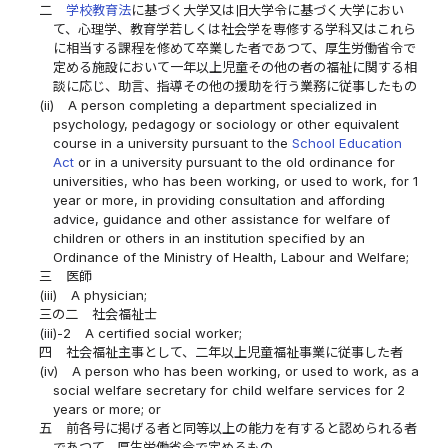
二
学校教育法
に基づく大学又は旧大学令に基づく大学におい
て、心理学、教育学若しくは社会学を専修する学科又はこれら
に相当する課程を修めて卒業した者であつて、厚生労働省令で
定める施設において一年以上児童その他の者の福祉に関する相
談に応じ、助言、指導その他の援助を行う業務に従事したもの
(ii)
A person completing a department specialized in
psychology, pedagogy or sociology or other equivalent
course in a university pursuant to the
School Education
Act
or in a university pursuant to the old ordinance for
universities, who has been working, or used to work, for 1
year or more, in providing consultation and affording
advice, guidance and other assistance for welfare of
children or others in an institution specified by an
Ordinance of the Ministry of Health, Labour and Welfare;
三
医師
(iii)
A physician;
三の二
社会福祉士
(iii)-2
A certified social worker;
四
社会福祉主事として、二年以上児童福祉事業に従事した者
(iv)
A person who has been working, or used to work, as a
social welfare secretary for child welfare services for 2
years or more; or
五
前各号に掲げる者と同等以上の能力を有すると認められる者
であつて、厚生労働省令で定めるもの