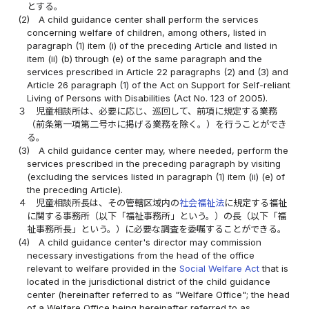
とする。
(2)
A child guidance center shall perform the services
concerning welfare of children, among others, listed in
paragraph (1) item (i) of the preceding Article and listed in
item (ii) (b) through (e) of the same paragraph and the
services prescribed in Article 22 paragraphs (2) and (3) and
Article 26 paragraph (1) of the Act on Support for Self-reliant
Living of Persons with Disabilities (Act No. 123 of 2005).
３
児童相談所は、必要に応じ、巡回して、前項に規定する業務
（前条第一項第二号ホに掲げる業務を除く。）を行うことができ
る。
(3)
A child guidance center may, where needed, perform the
services prescribed in the preceding paragraph by visiting
(excluding the services listed in paragraph (1) item (ii) (e) of
the preceding Article).
４
児童相談所長は、その管轄区域内の
社会福祉法
に規定する福祉
に関する事務所（以下「福祉事務所」という。）の長（以下「福
祉事務所長」という。）に必要な調査を委嘱することができる。
(4)
A child guidance center's director may commission
necessary investigations from the head of the office
relevant to welfare provided in the
Social Welfare Act
that is
located in the jurisdictional district of the child guidance
center (hereinafter referred to as "Welfare Office"; the head
of a Welfare Office being hereinafter referred to as