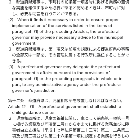
２
都道府県知事は、市町村の前条第一項各号に掲げる業務の適切
な実施を確保するため必要があると認めるときは、市町村に対
し、必要な助言を行うことができる。
(2)
When it finds it necessary in order to ensure proper
implementation of the services listed in the items of
paragraph (1) of the preceding Articles, the prefectural
governor may provide necessary advice to the municipal
government.
３
都道府県知事は、第一項又は前項の規定による都道府県の事務
の全部又は一部を、その管理に属する行政庁に委任することがで
きる。
(3)
A prefectural governor may delegate the prefectural
government's affairs pursuant to the provisions of
paragraph (1) or the preceding paragraph, in whole or in
part, to any administrative agency under the prefectural
governor's jurisdiction.
第十二条
都道府県は、児童相談所を設置しなければならない。
Article 12
(1)
A prefectural government shall establish a
child guidance center.
２
児童相談所は、児童の福祉に関し、主として前条第一項第一号
に掲げる業務及び同項第二号ロからホまでに掲げる業務並びに障
害者自立支援法（平成十七年法律第百二十三号）第二十二条第二
項及び第三項並びに第二十六条第一項に規定する業務を行うもの