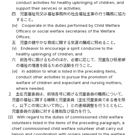
conduct activities for healthy upbringing of children, and
support their services or activities;
四
児童福祉司又は福祉事務所の社会福祉主事の行う職務に協力
すること。
(iv)
Cooperate in the duties performed by Child Welfare
Officers or social welfare secretaries of the Welfare
Offices;
五
児童の健やかな育成に関する気運の醸成に努めること。
(v)
Endeavor to encourage a spirit conducive to the
healthy upbringing of children; and
六
前各号に掲げるもののほか、必要に応じて、児童及び妊産婦
の福祉の増進を図るための活動を行うこと。
(vi)
In addition to what is listed in the preceding items,
conduct other activities to pursue the promotion of
welfare of children and expectant and nursing mothers,
where needed.
２
主任児童委員は、前項各号に掲げる児童委員の職務について、
児童の福祉に関する機関と児童委員（主任児童委員である者を除
く。以下この項において同じ。）との連絡調整を行うとともに、
児童委員の活動に対する援助及び協力を行う。
(2)
With regard to the duties of commissioned child welfare
volunteers listed in the items of the preceding paragraph, a
chief commissioned child welfare volunteer shall carry out
liaison and coordination with organs relevant to the welfare