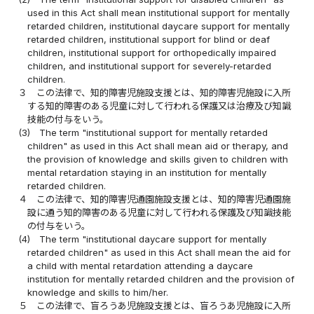
used in this Act shall mean institutional support for mentally
retarded children, institutional daycare support for mentally
retarded children, institutional support for blind or deaf
children, institutional support for orthopedically impaired
children, and institutional support for severely-retarded
children.
３
この法律で、知的障害児施設支援とは、知的障害児施設に入所
する知的障害のある児童に対して行われる保護又は治療及び知識
技能の付与をいう。
(3)
The term "institutional support for mentally retarded
children" as used in this Act shall mean aid or therapy, and
the provision of knowledge and skills given to children with
mental retardation staying in an institution for mentally
retarded children.
４
この法律で、知的障害児通園施設支援とは、知的障害児通園施
設に通う知的障害のある児童に対して行われる保護及び知識技能
の付与をいう。
(4)
The term "institutional daycare support for mentally
retarded children" as used in this Act shall mean the aid for
a child with mental retardation attending a daycare
institution for mentally retarded children and the provision of
knowledge and skills to him/her.
５
この法律で、盲ろうあ児施設支援とは、盲ろうあ児施設に入所