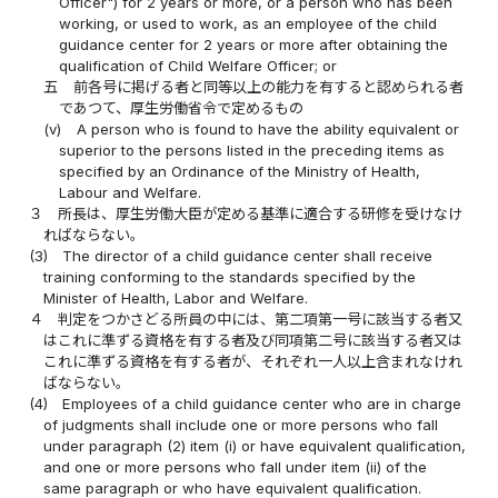
Officer") for 2 years or more, or a person who has been
working, or used to work, as an employee of the child
guidance center for 2 years or more after obtaining the
qualification of Child Welfare Officer; or
五
前各号に掲げる者と同等以上の能力を有すると認められる者
であつて、厚生労働省令で定めるもの
(v)
A person who is found to have the ability equivalent or
superior to the persons listed in the preceding items as
specified by an Ordinance of the Ministry of Health,
Labour and Welfare.
３
所長は、厚生労働大臣が定める基準に適合する研修を受けなけ
ればならない。
(3)
The director of a child guidance center shall receive
training conforming to the standards specified by the
Minister of Health, Labor and Welfare.
４
判定をつかさどる所員の中には、第二項第一号に該当する者又
はこれに準ずる資格を有する者及び同項第二号に該当する者又は
これに準ずる資格を有する者が、それぞれ一人以上含まれなけれ
ばならない。
(4)
Employees of a child guidance center who are in charge
of judgments shall include one or more persons who fall
under paragraph (2) item (i) or have equivalent qualification,
and one or more persons who fall under item (ii) of the
same paragraph or who have equivalent qualification.