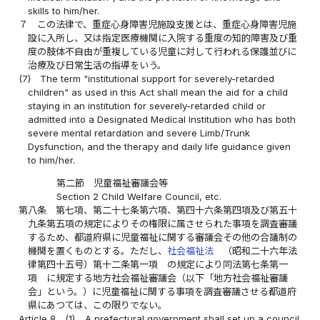
skills to him/her.
７
この法律で、重症心身障害児施設支援とは、重症心身障害児施
設に入所し、又は指定医療機関に入院する重度の知的障害及び重
度の肢体不自由が重複している児童に対して行われる保護並びに
治療及び日常生活の指導をいう。
(7)
The term "institutional support for severely-retarded
children" as used in this Act shall mean the aid for a child
staying in an institution for severely-retarded child or
admitted into a Designated Medical Institution who has both
severe mental retardation and severe Limb/Trunk
Dysfunction, and the therapy and daily life guidance given
to him/her.
第二節 児童福祉審議会等
Section 2 Child Welfare Council, etc.
第八条
第七項、第二十七条第六項、第四十六条第四項及び第五十
九条第五項の規定によりその権限に属させられた事項を調査審議
するため、都道府県に児童福祉に関する審議会その他の合議制の
機関を置くものとする。ただし、
社会福祉法
（昭和二十六年法
律第四十五号）第十二条第一項 の規定により同法第七条第一
項 に規定する地方社会福祉審議会（以下「地方社会福祉審議
会」という。）に児童福祉に関する事項を調査審議させる都道府
県にあつては、この限りでない。
Article 8
(1)
A prefectural government shall set up a council