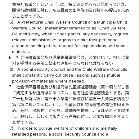
童福祉審議会」という。）は、特に必要があると認めるときは、
関係行政機関に対し、所属職員の出席説明及び資料の提出を求め
ることができる。
(5)
A Prefectural Child Welfare Council or a Municipal Child
Welfare Council (hereinafter referred to as "Child Welfare
Council") may, when it finds particularly necessary, request
relevant administrative organs to make their personnel
attend a meeting of the council for explanations and submit
materials.
６
社会保障審議会及び児童福祉審議会は、必要に応じ、相互に資
料を提供する等常に緊密な連絡をとらなければならない。
(6)
A social security council and the Child Welfare Councils
shall constantly carry out close liaisons such as mutual
provision of materials where needed.
７
社会保障審議会及び都道府県児童福祉審議会（第一項ただし書
に規定する都道府県にあつては、地方社会福祉審議会とする。第
二十七条第六項、第四十六条第四項並びに第五十九条第五項及び
第六項において同じ。）は、児童及び知的障害者の福祉を図るた
め、芸能、出版物、がん具、遊戯等を推薦し、又はそれらを製作
し、興行し、若しくは販売する者等に対し、必要な勧告をするこ
とができる。
(7)
In order to pursue welfare of children and mentally
retarded persons, a social security council and a