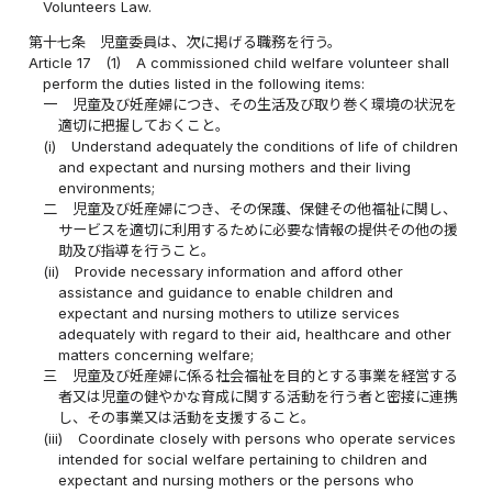
Volunteers Law.
第十七条
児童委員は、次に掲げる職務を行う。
Article 17
(1)
A commissioned child welfare volunteer shall
perform the duties listed in the following items:
一
児童及び妊産婦につき、その生活及び取り巻く環境の状況を
適切に把握しておくこと。
(i)
Understand adequately the conditions of life of children
and expectant and nursing mothers and their living
environments;
二
児童及び妊産婦につき、その保護、保健その他福祉に関し、
サービスを適切に利用するために必要な情報の提供その他の援
助及び指導を行うこと。
(ii)
Provide necessary information and afford other
assistance and guidance to enable children and
expectant and nursing mothers to utilize services
adequately with regard to their aid, healthcare and other
matters concerning welfare;
三
児童及び妊産婦に係る社会福祉を目的とする事業を経営する
者又は児童の健やかな育成に関する活動を行う者と密接に連携
し、その事業又は活動を支援すること。
(iii)
Coordinate closely with persons who operate services
intended for social welfare pertaining to children and
expectant and nursing mothers or the persons who