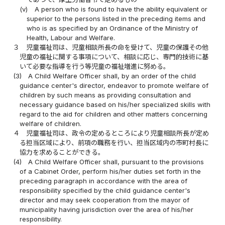
(v)
A person who is found to have the ability equivalent or
superior to the persons listed in the preceding items and
who is as specified by an Ordinance of the Ministry of
Health, Labour and Welfare.
３
児童福祉司は、児童相談所長の命を受けて、児童の保護その他
児童の福祉に関する事項について、相談に応じ、専門的技術に基
いて必要な指導を行う等児童の福祉増進に努める。
(3)
A Child Welfare Officer shall, by an order of the child
guidance center's director, endeavor to promote welfare of
children by such means as providing consultation and
necessary guidance based on his/her specialized skills with
regard to the aid for children and other matters concerning
welfare of children.
４
児童福祉司は、政令の定めるところにより児童相談所長が定め
る担当区域により、前項の職務を行い、担当区域内の市町村長に
協力を求めることができる。
(4)
A Child Welfare Officer shall, pursuant to the provisions
of a Cabinet Order, perform his/her duties set forth in the
preceding paragraph in accordance with the area of
responsibility specified by the child guidance center's
director and may seek cooperation from the mayor of
municipality having jurisdiction over the area of his/her
responsibility.