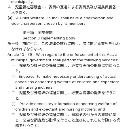
municipality.
４
児童福祉審議会に、委員の互選による委員長及び副委員長各一
人を置く。
(4)
A Child Welfare Council shall have a chairperson and
vice-chairperson chosen by its members.
第三節 実施機関
Section 3 Implementing Body
第十条
市町村は、この法律の施行に関し、次に掲げる業務を行わ
なければならない。
Article 10
(1)
With regard to the enforcement of this Act, a
municipal government shall perform the following services:
一
児童及び妊産婦の福祉に関し、必要な実情の把握に努めるこ
と。
(i)
Endeavor to make necessary understanding of actual
conditions concerning welfare of children and expectant
and nursing mothers;
二
児童及び妊産婦の福祉に関し、必要な情報の提供を行うこ
と。
(ii)
Provide necessary information concerning welfare of
children and expectant and nursing mothers; and
三
児童及び妊産婦の福祉に関し、家庭その他からの相談に応
じ、必要な調査及び指導を行うこと並びにこれらに付随する業
務を行うこと。