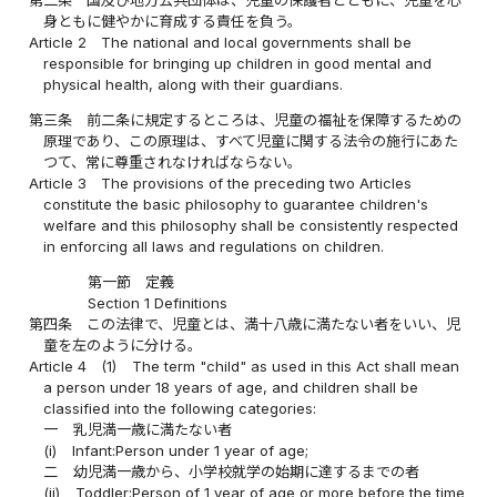
身ともに健やかに育成する責任を負う。
Article 2
The national and local governments shall be
responsible for bringing up children in good mental and
physical health, along with their guardians.
第三条
前二条に規定するところは、児童の福祉を保障するための
原理であり、この原理は、すべて児童に関する法令の施行にあた
つて、常に尊重されなければならない。
Article 3
The provisions of the preceding two Articles
constitute the basic philosophy to guarantee children's
welfare and this philosophy shall be consistently respected
in enforcing all laws and regulations on children.
第一節 定義
Section 1 Definitions
第四条
この法律で、児童とは、満十八歳に満たない者をいい、児
童を左のように分ける。
Article 4
(1)
The term "child" as used in this Act shall mean
a person under 18 years of age, and children shall be
classified into the following categories:
一
乳児満一歳に満たない者
(i)
Infant:Person under 1 year of age;
二
幼児満一歳から、小学校就学の始期に達するまでの者
(ii)
Toddler:Person of 1 year of age or more before the time