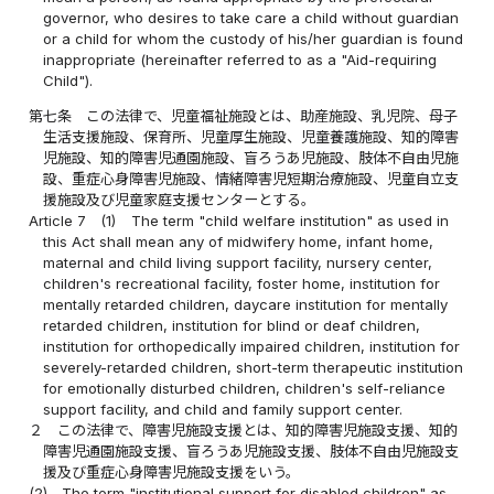
governor, who desires to take care a child without guardian
or a child for whom the custody of his/her guardian is found
inappropriate (hereinafter referred to as a "Aid-requiring
Child").
第七条
この法律で、児童福祉施設とは、助産施設、乳児院、母子
生活支援施設、保育所、児童厚生施設、児童養護施設、知的障害
児施設、知的障害児通園施設、盲ろうあ児施設、肢体不自由児施
設、重症心身障害児施設、情緒障害児短期治療施設、児童自立支
援施設及び児童家庭支援センターとする。
Article 7
(1)
The term "child welfare institution" as used in
this Act shall mean any of midwifery home, infant home,
maternal and child living support facility, nursery center,
children's recreational facility, foster home, institution for
mentally retarded children, daycare institution for mentally
retarded children, institution for blind or deaf children,
institution for orthopedically impaired children, institution for
severely-retarded children, short-term therapeutic institution
for emotionally disturbed children, children's self-reliance
support facility, and child and family support center.
２
この法律で、障害児施設支援とは、知的障害児施設支援、知的
障害児通園施設支援、盲ろうあ児施設支援、肢体不自由児施設支
援及び重症心身障害児施設支援をいう。
(2)
The term "institutional support for disabled children" as