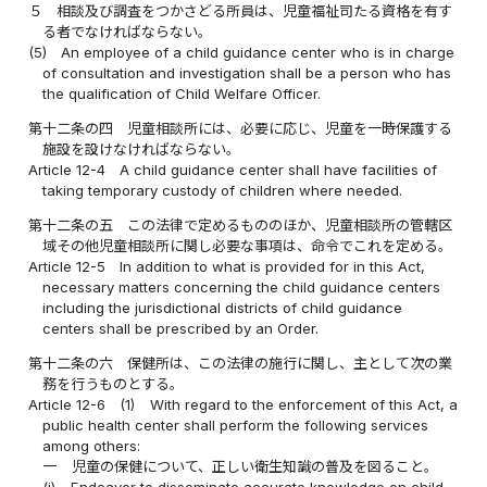
５
相談及び調査をつかさどる所員は、児童福祉司たる資格を有す
る者でなければならない。
(5)
An employee of a child guidance center who is in charge
of consultation and investigation shall be a person who has
the qualification of Child Welfare Officer.
第十二条の四
児童相談所には、必要に応じ、児童を一時保護する
施設を設けなければならない。
Article 12-4
A child guidance center shall have facilities of
taking temporary custody of children where needed.
第十二条の五
この法律で定めるもののほか、児童相談所の管轄区
域その他児童相談所に関し必要な事項は、命令でこれを定める。
Article 12-5
In addition to what is provided for in this Act,
necessary matters concerning the child guidance centers
including the jurisdictional districts of child guidance
centers shall be prescribed by an Order.
第十二条の六
保健所は、この法律の施行に関し、主として次の業
務を行うものとする。
Article 12-6
(1)
With regard to the enforcement of this Act, a
public health center shall perform the following services
among others:
一
児童の保健について、正しい衛生知識の普及を図ること。