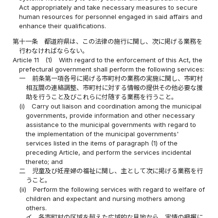
Act appropriately and take necessary measures to secure
human resources for personnel engaged in said affairs and
enhance their qualifications.
第十一条
都道府県は、この法律の施行に関し、次に掲げる業務を
行わなければならない。
Article 11
(1)
With regard to the enforcement of this Act, the
prefectural government shall perform the following services:
一
前条第一項各号に掲げる市町村の業務の実施に関し、市町村
相互間の連絡調整、市町村に対する情報の提供その他必要な援
助を行うこと及びこれらに付随する業務を行うこと。
(i)
Carry out liaison and coordination among the municipal
governments, provide information and other necessary
assistance to the municipal governments with regard to
the implementation of the municipal governments'
services listed in the items of paragraph (1) of the
preceding Article, and perform the services incidental
thereto; and
二
児童及び妊産婦の福祉に関し、主として次に掲げる業務を行
うこと。
(ii)
Perform the following services with regard to welfare of
children and expectant and nursing mothers among
others.
イ
各市町村の区域を超えた広域的な見地から、実情の把握に