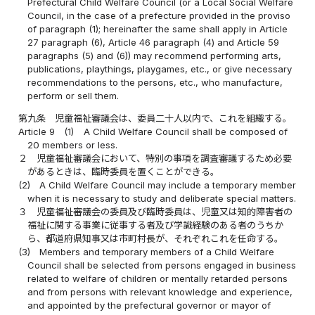
Prefectural Child Welfare Council (or a Local Social Welfare
Council, in the case of a prefecture provided in the proviso
of paragraph (1); hereinafter the same shall apply in Article
27 paragraph (6), Article 46 paragraph (4) and Article 59
paragraphs (5) and (6)) may recommend performing arts,
publications, playthings, playgames, etc., or give necessary
recommendations to the persons, etc., who manufacture,
perform or sell them.
第九条
児童福祉審議会は、委員二十人以内で、これを組織する。
Article 9
(1)
A Child Welfare Council shall be composed of
20 members or less.
２
児童福祉審議会において、特別の事項を調査審議するため必要
があるときは、臨時委員を置くことができる。
(2)
A Child Welfare Council may include a temporary member
when it is necessary to study and deliberate special matters.
３
児童福祉審議会の委員及び臨時委員は、児童又は知的障害者の
福祉に関する事業に従事する者及び学識経験のある者のうちか
ら、都道府県知事又は市町村長が、それぞれこれを任命する。
(3)
Members and temporary members of a Child Welfare
Council shall be selected from persons engaged in business
related to welfare of children or mentally retarded persons
and from persons with relevant knowledge and experience,
and appointed by the prefectural governor or mayor of