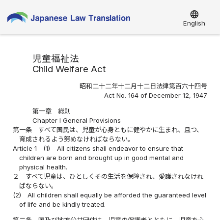
language
English
児童福祉法
Child Welfare Act
昭和二十二年十二月十二日法律第百六十四号
Act No. 164 of December 12, 1947
第一章 総則
Chapter I General Provisions
第一条
すべて国民は、児童が心身ともに健やかに生まれ、且つ、
育成されるよう努めなければならない。
Article 1
(1)
All citizens shall endeavor to ensure that
children are born and brought up in good mental and
physical health.
２
すべて児童は、ひとしくその生活を保障され、愛護されなけれ
ばならない。
(2)
All children shall equally be afforded the guaranteed level
of life and be kindly treated.
第二条
国及び地方公共団体は、児童の保護者とともに、児童を心