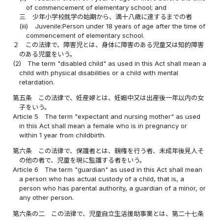
of commencement of elementary school; and
三
少年小学校就学の始期から、満十八歳に達するまでの者
(iii)
Juvenile:Person under 18 years of age after the time of
commencement of elementary school.
２
この法律で、障害児とは、身体に障害のある児童又は知的障害
のある児童をいう。
(2)
The term "disabled child" as used in this Act shall mean a
child with physical disabilities or a child with mental
retardation.
第五条
この法律で、妊産婦とは、妊娠中又は出産後一年以内の女
子をいう。
Article 5
The term "expectant and nursing mother" as used
in this Act shall mean a female who is in pregnancy or
within 1 year from childbirth.
第六条
この法律で、保護者とは、親権を行う者、未成年後見人そ
の他の者で、児童を現に監護する者をいう。
Article 6
The term "guardian" as used in this Act shall mean
a person who has actual custody of a child, that is, a
person who has parental authority, a guardian of a minor, or
any other person.
第六条の二
この法律で、児童自立生活援助事業とは、第二十七条