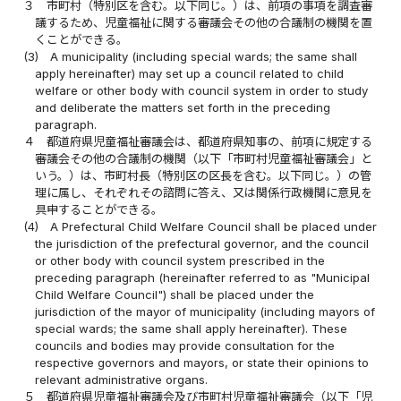
３
市町村（特別区を含む。以下同じ。）は、前項の事項を調査審
議するため、児童福祉に関する審議会その他の合議制の機関を置
くことができる。
(3)
A municipality (including special wards; the same shall
apply hereinafter) may set up a council related to child
welfare or other body with council system in order to study
and deliberate the matters set forth in the preceding
paragraph.
４
都道府県児童福祉審議会は、都道府県知事の、前項に規定する
審議会その他の合議制の機関（以下「市町村児童福祉審議会」と
いう。）は、市町村長（特別区の区長を含む。以下同じ。）の管
理に属し、それぞれその諮問に答え、又は関係行政機関に意見を
具申することができる。
(4)
A Prefectural Child Welfare Council shall be placed under
the jurisdiction of the prefectural governor, and the council
or other body with council system prescribed in the
preceding paragraph (hereinafter referred to as "Municipal
Child Welfare Council") shall be placed under the
jurisdiction of the mayor of municipality (including mayors of
special wards; the same shall apply hereinafter). These
councils and bodies may provide consultation for the
respective governors and mayors, or state their opinions to
relevant administrative organs.
５
都道府県児童福祉審議会及び市町村児童福祉審議会（以下「児