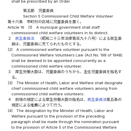
shall be prescribed by an Order.
第五節 児童委員
Section 5 Commissioned Child Welfare Volunteer
第十六条
市町村の区域に児童委員を置く。
Article 16
(1)
A municipal government shall staff
commissioned child welfare volunteers in its distinct.
２
民生委員法
（昭和二十三年法律第百九十八号）による民生委
員は、児童委員に充てられたものとする。
(2)
A commissioned welfare volunteer pursuant to the
Commissioned Welfare Volunteers Law (Act No. 198 of 1948)
shall be deemed to be appointed concurrently as a
commissioned child welfare volunteer.
３
厚生労働大臣は、児童委員のうちから、主任児童委員を指名す
る。
(3)
The Minister of Health, Labor and Welfare shall designate
chief commissioned child welfare volunteers among from
commissioned child welfare volunteers.
４
前項の規定による厚生労働大臣の指名は、
民生委員法
第五条の
規定による推薦によつて行う。
(4)
The designation by the Minister of Health, Labor and
Welfare pursuant to the provision of the preceding
paragraph shall be made through the nomination pursuant
to the provision of Article 5 of the Commissioned Welfare