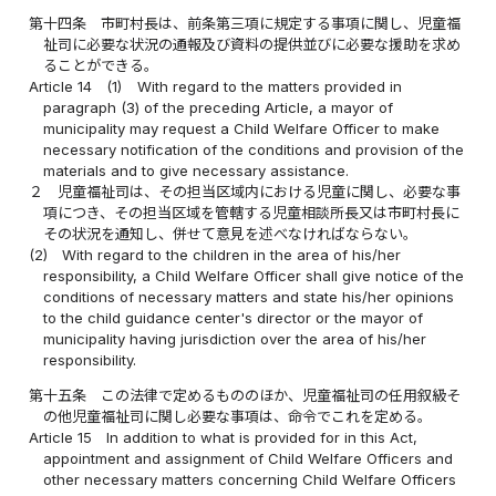
第十四条
市町村長は、前条第三項に規定する事項に関し、児童福
祉司に必要な状況の通報及び資料の提供並びに必要な援助を求め
ることができる。
Article 14
(1)
With regard to the matters provided in
paragraph (3) of the preceding Article, a mayor of
municipality may request a Child Welfare Officer to make
necessary notification of the conditions and provision of the
materials and to give necessary assistance.
２
児童福祉司は、その担当区域内における児童に関し、必要な事
項につき、その担当区域を管轄する児童相談所長又は市町村長に
その状況を通知し、併せて意見を述べなければならない。
(2)
With regard to the children in the area of his/her
responsibility, a Child Welfare Officer shall give notice of the
conditions of necessary matters and state his/her opinions
to the child guidance center's director or the mayor of
municipality having jurisdiction over the area of his/her
responsibility.
第十五条
この法律で定めるもののほか、児童福祉司の任用叙級そ
の他児童福祉司に関し必要な事項は、命令でこれを定める。
Article 15
In addition to what is provided for in this Act,
appointment and assignment of Child Welfare Officers and
other necessary matters concerning Child Welfare Officers