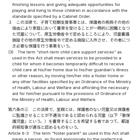
finishing lessons and giving adequate opportunities for
playing and living to those children in accordance with the
standards specified by a Cabinet Order.
３
この法律で、子育て短期支援事業とは、保護者の疾病その他の
理由により家庭において養育を受けることが一時的に困難となつ
た児童について、厚生労働省令で定めるところにより、児童養護
施設その他の厚生労働省令で定める施設に入所させ、その者につ
き必要な保護を行う事業をいう。
(3)
The term "short-term child care support services" as
used in this Act shall mean services to be provided to a
child for whom it becomes temporarily difficult to receive
child care at his/her home due to his/her guardian's illness
or other reason, by moving him/her into a foster home or
any other facilities specified by an Ordinance of the Ministry
of Health, Labour and Welfare and affording the necessary
aid for him/her pursuant to the provisions of Ordinance of
the Ministry of Health, Labour and Welfare.
第六条の三
この法律で、里親とは、保護者のない児童又は保護者
に監護させることが不適当であると認められる児童（以下「要保
護児童」という。）を養育することを希望する者であつて、都道
府県知事が適当と認めるものをいう。
Article 6-3
The term "foster parent" as used in this Act shall
mean a person, as found appropriate by the prefectural