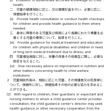
(i)
Endeavor to disseminate accurate knowledge on child
health;
二
児童の健康相談に応じ、又は健康診査を行い、必要に応じ、
保健指導を行うこと。
(ii)
Provide health consultation or conduct health checkups
for children and provide health guidance to them where
needed;
三
身体に障害のある児童及び疾病により長期にわたり療養を必
要とする児童の療育について、指導を行うこと。
(iii)
Provide guidance for medical treatment and education
for children with physical disabilities and children in need
of long-term medical treatment due to illness; and
四
児童福祉施設に対し、栄養の改善その他衛生に関し、必要な
助言を与えること。
(iv)
Give necessary advice on improvement in nutrition and
other matters concerning health to child welfare
institutions.
２
児童相談所長は、相談に応じた児童、その保護者又は妊産婦に
ついて、保健所に対し、保健指導その他の必要な協力を求めるこ
とができる。
(2)
With regard to children, their guardians or expectant and
nursing mothers to whom a child guidance center provides
consultation, the child guidance center's director may seek
health guidance or other necessary cooperation from the