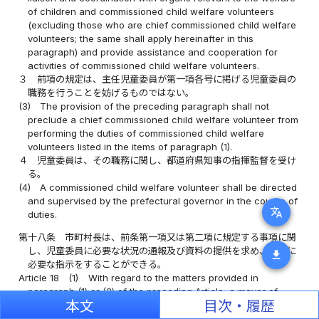
of children and commissioned child welfare volunteers
(excluding those who are chief commissioned child welfare
volunteers; the same shall apply hereinafter in this
paragraph) and provide assistance and cooperation for
activities of commissioned child welfare volunteers.
３
前項の規定は、主任児童委員が第一項各号に掲げる児童委員の
職務を行うことを妨げるものではない。
(3)
The provision of the preceding paragraph shall not
preclude a chief commissioned child welfare volunteer from
performing the duties of commissioned child welfare
volunteers listed in the items of paragraph (1).
４
児童委員は、その職務に関し、都道府県知事の指揮監督を受け
る。
(4)
A commissioned child welfare volunteer shall be directed
and supervised by the prefectural governor in the course of
translate
duties.
第十八条
市町村長は、前条第一項又は第二項に規定する事項に関
し、児童委員に必要な状況の通報及び資料の提供を求め、並びに
download
必要な指示をすることができる。
Article 18
(1)
With regard to the matters provided in
paragraph (1) or (2) of the preceding Article, a mayor of
本文
目次・履歴
municipality may request a Child Welfare Officer to make
necessary notification of the conditions and provision of the