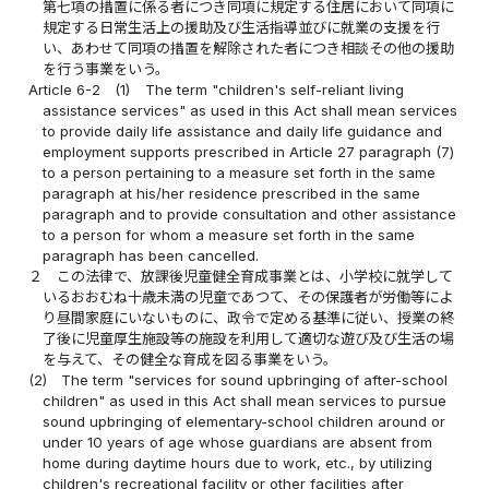
第七項の措置に係る者につき同項に規定する住居において同項に
規定する日常生活上の援助及び生活指導並びに就業の支援を行
い、あわせて同項の措置を解除された者につき相談その他の援助
を行う事業をいう。
Article 6-2
(1)
The term "children's self-reliant living
assistance services" as used in this Act shall mean services
to provide daily life assistance and daily life guidance and
employment supports prescribed in Article 27 paragraph (7)
to a person pertaining to a measure set forth in the same
paragraph at his/her residence prescribed in the same
paragraph and to provide consultation and other assistance
to a person for whom a measure set forth in the same
paragraph has been cancelled.
２
この法律で、放課後児童健全育成事業とは、小学校に就学して
いるおおむね十歳未満の児童であつて、その保護者が労働等によ
り昼間家庭にいないものに、政令で定める基準に従い、授業の終
了後に児童厚生施設等の施設を利用して適切な遊び及び生活の場
を与えて、その健全な育成を図る事業をいう。
(2)
The term "services for sound upbringing of after-school
children" as used in this Act shall mean services to pursue
sound upbringing of elementary-school children around or
under 10 years of age whose guardians are absent from
home during daytime hours due to work, etc., by utilizing
children's recreational facility or other facilities after