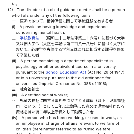
い。
(2)
The director of a child guidance center shall be a person
who falls under any of the following items:
一
医師であつて、精神保健に関して学識経験を有する者
(i)
A physician having knowledge and experience
concerning mental health;
二
学校教育法
（昭和二十二年法律第二十六号）に基づく大学
又は旧大学令（大正七年勅令第三百八十八号）に基づく大学に
おいて、心理学を専修する学科又はこれに相当する課程を修め
て卒業した者
(ii)
A person completing a department specialized in
psychology or other equivalent course in a university
pursuant to the
School Education Act
(Act No. 26 of 1947)
or in a university pursuant to the old ordinance for
universities (Imperial Ordinance No. 388 of 1918);
三
社会福祉士
(iii)
A certified social worker;
四
児童の福祉に関する事務をつかさどる職員（以下「児童福祉
司」という。）として二年以上勤務した者又は児童福祉司たる
資格を得た後二年以上所員として勤務した者
(iv)
A person who has been working, or used to work, as
an employee in charge of affairs relevant to welfare of
children (hereinafter referred to as "Child Welfare