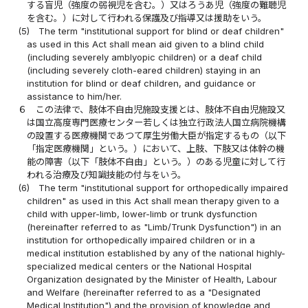
する盲児（強度の弱視児を含む。）又はろうあ児（強度の難聴児
を含む。）に対して行われる保護及び指導又は援助をいう。
(5)
The term "institutional support for blind or deaf children"
as used in this Act shall mean aid given to a blind child
(including severely amblyopic children) or a deaf child
(including severely cloth-eared children) staying in an
institution for blind or deaf children, and guidance or
assistance to him/her.
６
この法律で、肢体不自由児施設支援とは、肢体不自由児施設又
は国立高度専門医療センター若しくは独立行政法人国立病院機構
の設置する医療機関であつて厚生労働大臣が指定するもの（以下
「指定医療機関」という。）において、上肢、下肢又は体幹の機
能の障害（以下「肢体不自由」という。）のある児童に対して行
われる治療及び知識技能の付与をいう。
(6)
The term "institutional support for orthopedically impaired
children" as used in this Act shall mean therapy given to a
child with upper-limb, lower-limb or trunk dysfunction
(hereinafter referred to as "Limb/Trunk Dysfunction") in an
institution for orthopedically impaired children or in a
medical institution established by any of the national highly-
specialized medical centers or the National Hospital
Organization designated by the Minister of Health, Labour
and Welfare (hereinafter referred to as a "Designated
Medical Institution") and the provision of knowledge and