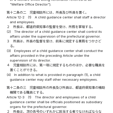
"Welfare Office Director").
第十二条の二
児童相談所には、所長及び所員を置く。
Article 12-2
(1)
A child guidance center shall staff a director
and employees.
２
所長は、都道府県知事の監督を受け、所務を掌理する。
(2)
The director of a child guidance center shall control its
affairs under the supervision of the prefectural governor.
３
所員は、所長の監督を受け、前条に規定する業務をつかさど
る。
(3)
Employees of a child guidance center shall conduct the
affairs provided in the preceding Article under the
supervision of its director.
４
児童相談所には、第一項に規定するもののほか、必要な職員を
置くことができる。
(4)
In addition to what is provided in paragraph (1), a child
guidance center may staff other necessary employees.
第十二条の三
児童相談所の所長及び所員は、都道府県知事の補助
機関である職員とする。
Article 12-3
(1)
The director and employees of a child
guidance center shall be officials positioned as subsidiary
organs for the prefectural governor.
２
所長は、次の各号のいずれかに該当する者でなければならな