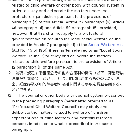
related to child welfare or other body with council system in
order to study and deliberate the matters under the
prefecture's jurisdiction pursuant to the provisions of
paragraph (7) of this Article, Article 27 paragraph (6), Article
46 paragraph (4) and Article 59 paragraph (5); provided,
however, that this shall not apply to a prefectural
government which requires the local social welfare council
provided in Article 7 paragraph (1) of the
Social Welfare Act
(Act No. 45 of 1951) (hereinafter referred to as "Local Social
Welfare Council") to study and deliberate the matters
related to child welfare pursuant to the provision of Article
12 paragraph (1) of the same Act.
２
前項に規定する審議会その他の合議制の機関（以下「都道府県
児童福祉審議会」という。）は、同項に定めるもののほか、児
童、妊産婦及び知的障害者の福祉に関する事項を調査審議するこ
とができる。
(2)
The council or other body with council system prescribed
in the preceding paragraph (hereinafter referred to as
"Prefectural Child Welfare Council") may study and
deliberate the matters related to welfare of children,
expectant and nursing mothers and mentally retarded
persons, in addition to what is prescribed in the same
paragraph.