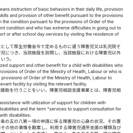
s instruction of basic behaviors in their daily life, provision
kills and provision of other benefit pursuant to the provisions
in the condition pursuant to the provisions of Order of the
ent condition and who has extreme difficulties in going out to
t or after school day services by visiting the residence of
設として厚生労働省令で定めるものに通う障害児又は乳児院そ
害児につき、当該施設を訪問し、当該施設における障害児以外
をいう。
zed support and other benefit for a child with disabilities who
provisions of Order of the Ministry of Health, Labour or who is
e provisions of Order of the Ministry of Health, Labour to
vant facility by visiting the relevant facility.
用援助を行うことをいい、障害児相談支援事業とは、障害児相
ssistance with utilization of support for children with
disabilities and the term "services to support consultation for
ith disabilities.
一条の五の八第一項の申請に係る障害児の心身の状況、その置
向その他の事情を勘案し、利用する障害児通所支援の種類及び