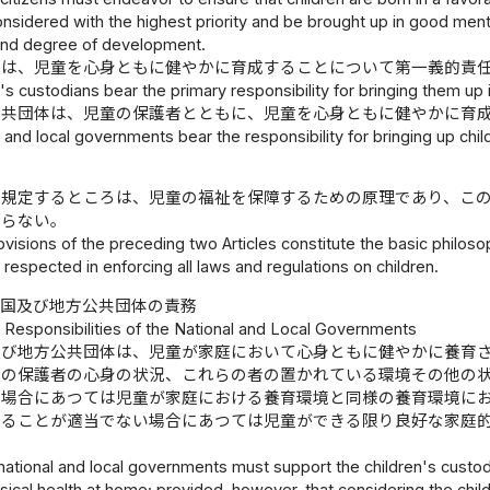
onsidered with the highest priority and be brought up in good mental
 and degree of development.
者は、児童を心身ともに健やかに育成することについて第一義的責
's custodians bear the primary responsibility for bringing them up
公共団体は、児童の保護者とともに、児童を心身ともに健やかに育
 and local governments bear the responsibility for bringing up chil
に規定するところは、児童の福祉を保障するための原理であり、こ
ならない。
visions of the preceding two Articles constitute the basic philos
 respected in enforcing all laws and regulations on children.
国及び地方公共団体の責務
1 Responsibilities of the National and Local Governments
及び地方公共団体は、児童が家庭において心身ともに健やかに養育
その保護者の心身の状況、これらの者の置かれている環境その他の
い場合にあつては児童が家庭における養育環境と同様の養育環境に
することが適当でない場合にあつては児童ができる限り良好な家庭
national and local governments must support the children's custodi
ical health at home; provided, however, that considering the chil