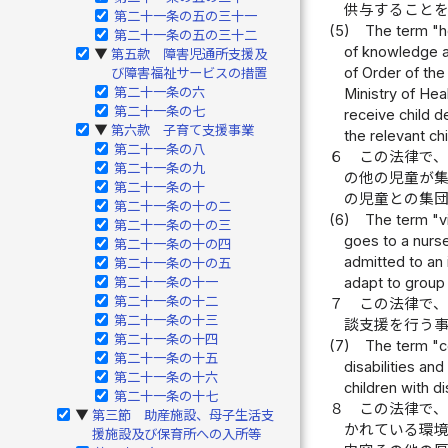
供与すること
第二十一条の五の三十一
(5)
The term "ho
第二十一条の五の三十二
of knowledge an
第五款 障害児通所支援及
▶
of Order of the 
び障害福祉サービスの措置
第二十一条の六
Ministry of Hea
第二十一条の七
receive child d
第六款 子育て支援事業
▶
the relevant chi
第二十一条の八
６
この法律で
第二十一条の九
の他の児童が
第二十一条の十
の児童との集
第二十一条の十の二
(6)
The term "vi
第二十一条の十の三
goes to a nurse
第二十一条の十の四
admitted to an 
第二十一条の十の五
第二十一条の十一
adapt to group l
第二十一条の十二
７
この法律で
第二十一条の十三
談支援を行う
第二十一条の十四
(7)
The term "co
第二十一条の十五
disabilities and
第二十一条の十六
children with di
第二十一条の十七
８
この法律で
第三節 助産施設、母子生活支
▶
かれている環
援施設及び保育所への入所等