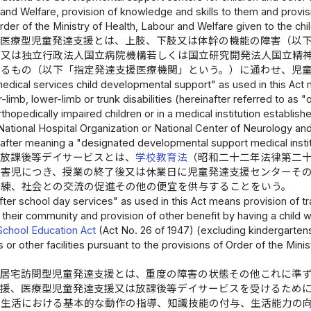
and Welfare, provision of knowledge and skills to them and provisio
rder of the Ministry of Health, Labour and Welfare given to the child
、医療型児童発達支援とは、上肢、下肢又は体幹の機能の障害（以
ー又は独立行政法人国立病院機構若しくは国立研究開発法人国立精
するもの（以下「指定発達支援医療機関」という。）に通わせ、児
edical services child developmental support" as used in this Act
-limb, lower-limb or trunk disabilities (hereinafter referred to as "o
 orthopedically impaired children or in a medical institution establ
National Hospital Organization or National Center of Neurology an
after meaning a "designated developmental support medical instit
、放課後等デイサービスとは、
学校教育法
（昭和二十二年法律第二
障害児につき、授業の終了後又は休業日に児童発達支援センターそ
訓練、社会との交流の促進その他の便宜を供与することをいう。
ter school day services" as used in this Act means provision of tr
h their community and provision of other benefit by having a child 
School Education Act
(Act No. 26 of 1947) (excluding kindergartens
 or other facilities pursuant to the provisions of Order of the Mini
、居宅訪問型児童発達支援とは、重度の障害の状態その他これに準
支援、医療型児童発達支援又は放課後等デイサービスを受けるため
常生活における基本的な動作の指導、知識技能の付与、生活能力の