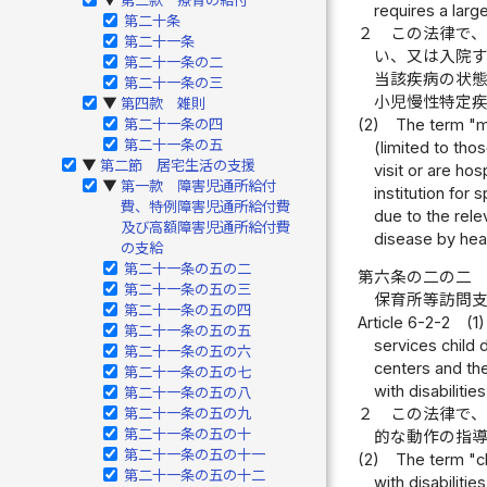
requires a larg
第二十条
２
この法律で
第二十一条
い、又は入院
第二十一条の二
当該疾病の状
第二十一条の三
小児慢性特定
第四款 雑則
▶
(2)
The term "me
第二十一条の四
第二十一条の五
(limited to tho
第二節 居宅生活の支援
▶
visit or are ho
第一款 障害児通所給付
▶
institution for
費、特例障害児通所給付費
due to the rele
及び高額障害児通所給付費
disease by hear
の支給
第二十一条の五の二
第六条の二の二
第二十一条の五の三
保育所等訪問
第二十一条の五の四
Article 6-2-2
(1)
第二十一条の五の五
services child 
第二十一条の五の六
centers and the
第二十一条の五の七
with disabilities
第二十一条の五の八
第二十一条の五の九
２
この法律で
第二十一条の五の十
的な動作の指
第二十一条の五の十一
(2)
The term "ch
第二十一条の五の十二
with disabiliti