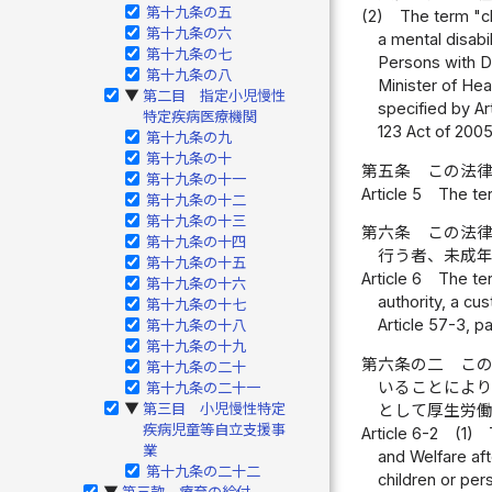
第十九条の五
(2)
The term "chi
第十九条の六
a mental disabil
第十九条の七
Persons with De
第十九条の八
Minister of Hea
第二目 指定小児慢性
▶
specified by Ar
特定疾病医療機関
123 Act of 2005
第十九条の九
第十九条の十
第五条
この法
第十九条の十一
Article 5
The ter
第十九条の十二
第十九条の十三
第六条
この法
第十九条の十四
行う者、未成
第十九条の十五
Article 6
The ter
第十九条の十六
authority, a cu
第十九条の十七
Article 57-3, p
第十九条の十八
第十九条の十九
第六条の二
こ
第十九条の二十
いることによ
第十九条の二十一
第三目 小児慢性特定
として厚生労
▶
疾病児童等自立支援事
Article 6-2
(1)
業
and Welfare aft
第十九条の二十二
children or per
第三款 療育の給付
▶