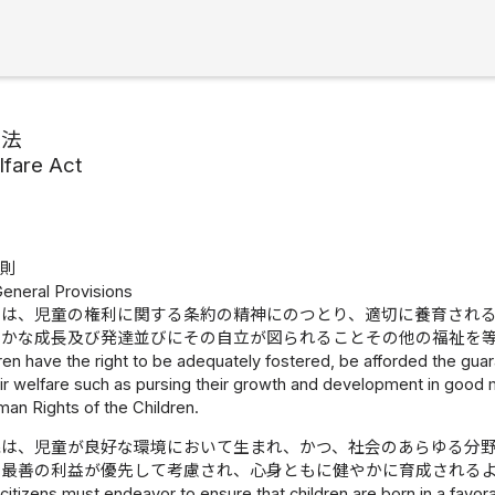
祉法
lfare Act
総則
General Provisions
童は、児童の権利に関する条約の精神にのつとり、適切に養育され
やかな成長及び発達並びにその自立が図られることその他の福祉を
dren have the right to be adequately fostered, be afforded the guar
ir welfare such as pursing their growth and development in good 
uman Rights of the Children.
民は、児童が良好な環境において生まれ、かつ、社会のあらゆる分
の最善の利益が優先して考慮され、心身ともに健やかに育成される
l citizens must endeavor to ensure that children are born in a favor