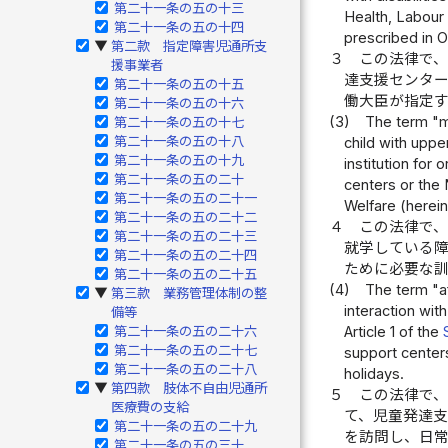
第二十一条の五の十三
Health, Labour 
第二十一条の五の十四
prescribed in O
第二款 指定障害児通所支
▶
３
この法律で
援事業者
達支援センタ
第二十一条の五の十五
働大臣が指定
第二十一条の五の十六
(3)
The term "m
第二十一条の五の十七
第二十一条の五の十八
child with upper
第二十一条の五の十九
institution for
第二十一条の五の二十
centers or the 
第二十一条の五の二十一
Welfare (herein
第二十一条の五の二十二
４
この法律で
第二十一条の五の二十三
就学している
第二十一条の五の二十四
ために必要な
第二十一条の五の二十五
(4)
The term "af
第三款 業務管理体制の整
▶
interaction wit
備等
第二十一条の五の二十六
Article 1 of the
第二十一条の五の二十七
support centers
第二十一条の五の二十八
holidays.
第四款 肢体不自由児通所
▶
５
この法律で
医療費の支給
て、児童発達
第二十一条の五の二十九
を訪問し、日
第二十一条の五の三十