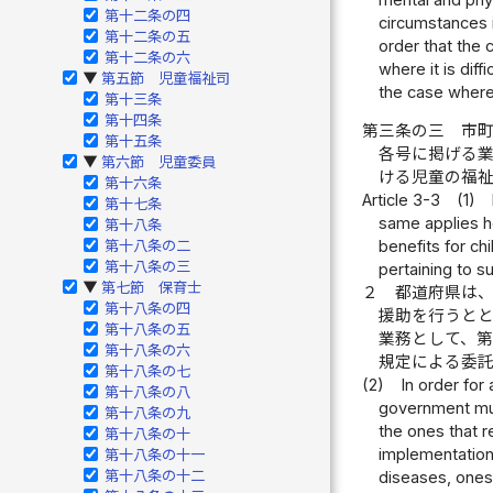
第十二条の四
circumstances 
第十二条の五
order that the 
第十二条の六
where it is dif
第五節 児童福祉司
▶
the case where 
第十三条
第十四条
第三条の三
市
第十五条
各号に掲げる
第六節 児童委員
▶
ける児童の福
第十六条
Article 3-3
(1)
第十七条
same applies he
第十八条
第十八条の二
benefits for ch
第十八条の三
pertaining to s
第七節 保育士
▶
２
都道府県は
第十八条の四
援助を行うと
第十八条の五
業務として、
第十八条の六
規定による委
第十八条の七
(2)
In order for
第十八条の八
government must
第十八条の九
the ones that r
第十八条の十
implementation 
第十八条の十一
第十八条の十二
diseases, ones 