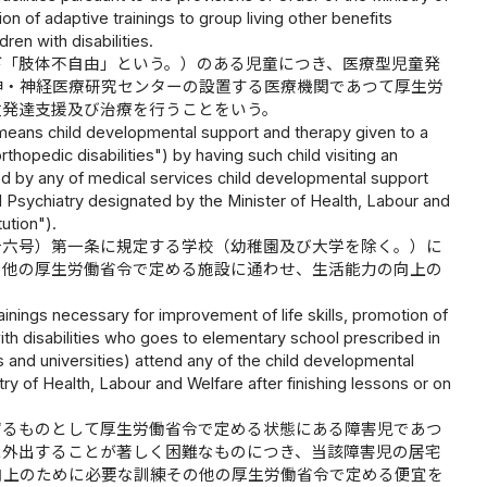
n of adaptive trainings to group living other benefits
ren with disabilities.
下「肢体不自由」という。）のある児童につき、医療型児童発
神・神経医療研究センターの設置する医療機関であつて厚生労
童発達支援及び治療を行うことをいう。
 means child developmental support and therapy given to a
rthopedic disabilities") by having such child visiting an
ished by any of medical services child developmental support
d Psychiatry designated by the Minister of Health, Labour and
ution").
十六号）第一条に規定する学校（幼稚園及び大学を除く。）に
の他の厚生労働省令で定める施設に通わせ、生活能力の向上の
ainings necessary for improvement of life skills, promotion of
with disabilities who goes to elementary school prescribed in
 and universities) attend any of the child developmental
stry of Health, Labour and Welfare after finishing lessons or on
ずるものとして厚生労働省令で定める状態にある障害児であつ
に外出することが著しく困難なものにつき、当該障害児の居宅
向上のために必要な訓練その他の厚生労働省令で定める便宜を