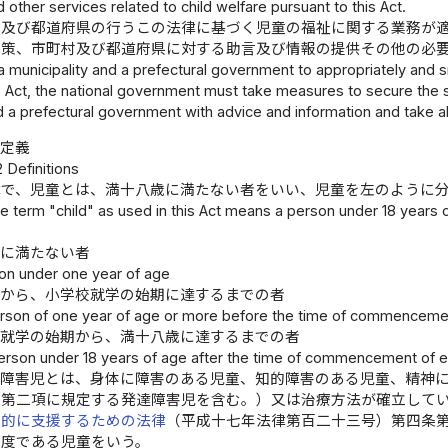
and other services related to child welfare pursuant to this Act.
村及び都道府県の行うこの法律に基づく児童の福祉に関する業務が
施策、市町村及び都道府県に対する助言及び情報の提供その他の必
 a municipality and a prefectural government to appropriately and 
s Act, the national government must take measures to secure the s
d a prefectural government with advice and information and take a
定義
 Definitions
律で、児童とは、満十八歳に満たない者をいい、児童を左のように
e term "child" as used in this Act means a person under 18 years of
歳に満たない者
son under one year of age
歳から、小学校就学の始期に達するまでの者
erson of one year of age or more before the time of commenceme
校就学の始期から、満十八歳に達するまでの者
Person under 18 years of age after the time of commencement of 
、障害児とは、身体に障害のある児童、知的障害のある児童、精神
条第二項に規定する発達障害児を含む。）又は治療方法が確立して
合的に支援するための法律
（平成十七年法律第百二十三号）第四条
程度である児童をいう。