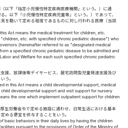
関（以下「指定小児慢性特定疾病医療機関」という。）に通
限る。以下「小児慢性特定疾病児童等」という。）であつて、
意見を聴いて定める程度であるものに対し行われる医療（当該
this Act means the medical treatment for children, etc.
 "children, etc. with specified chronic pediatric disease") who
l governors (hereinafter referred to as "designated medical
r from a specified chronic pediatric disease to be admitted and
 Labor and Welfare for each such specified chronic pediatric
達支援、放課後等デイサービス、居宅訪問型児童発達支援及び
をいう。
used in this Act means a child developmental support, medical
 child developmental support and visit support for nursery
 means the one which implement outpatient support for children
の厚生労働省令で定める施設に通わせ、日常生活における基本
で定める便宜を供与することをいう。
 basic behaviors in their daily lives by having the children
cilities pursuant to the provisions of Order of the Ministry of