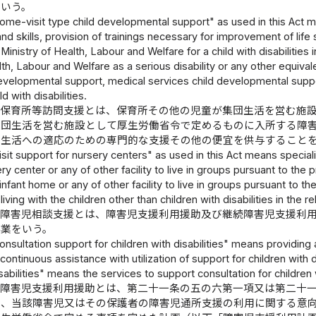
をいう。
me-visit type child developmental support" as used in this Act mean
d skills, provision of trainings necessary for improvement of life s
Ministry of Health, Labour and Welfare for a child with disabilities 
lth, Labour and Welfare as a serious disability or any other equival
evelopmental support, medical services child developmental suppor
ld with disabilities.
、保育所等訪問支援とは、保育所その他の児童が集団生活を営む施
集団生活を営む施設として厚生労働省令で定めるものに入所する障
団生活への適応のための専門的な支援その他の便宜を供与すること
sit support for nursery centers" as used in this Act means speciali
ry center or any of other facility to live in groups pursuant to the 
infant home or any of other facility to live in groups pursuant to th
iving with the children other than children with disabilities in the rele
、障害児相談支援とは、障害児支援利用援助及び継続障害児支援利
事業をいう。
nsultation support for children with disabilities" means providing a
 continuous assistance with utilization of support for children with 
sabilities" means the services to support consultation for children w
、障害児支援利用援助とは、第二十一条の五の六第一項又は第二十
境、当該障害児又はその保護者の障害児通所支援の利用に関する意