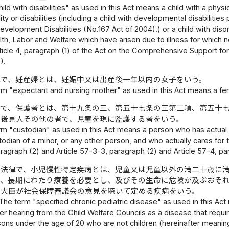
ld with disabilities" as used in this Act means a child with a physical 
ity or disabilities (including a child with developmental disabilities
velopment Disabilities (No.167 Act of 2004).) or a child with disor
lth, Labor and Welfare which have arisen due to illness for which n
ticle 4, paragraph (1) of the Act on the Comprehensive Support for 
).
律で、妊産婦とは、妊娠中又は出産後一年以内の女子をいう。
m "expectant and nursing mother" as used in this Act means a fema
律で、保護者とは、第十九条の三、第五十七条の三第二項、第五十
年後見人その他の者で、児童を現に監護する者をいう。
m "custodian" as used in this Act means a person who has actual c
stodian of a minor, or any other person, and who actually cares for t
aragraph (2) and Article 57-3-3, paragraph (2) and Article 57-4, pa
の法律で、小児慢性特定疾病とは、児童又は児童以外の満二十歳に
り、長期にわたり療養を必要とし、及びその生命に危険が及ぶおそ
働大臣が社会保障審議会の意見を聴いて定める疾病をいう。
The term "specified chronic pediatric disease" as used in this Act
er hearing from the Child Welfare Councils as a disease that requ
sons under the age of 20 who are not children (hereinafter meaning