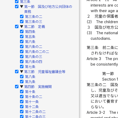
第三条
interests are c
第一節 国及び地方公共団体の
▶
with their age
責務
２
児童の保護
第三条の二
(2)
The children
第三条の三
第二節 定義
▶
３
国及び地方
第四条
(3)
The national
第五条
custodians.
第六条
第六条の二
第三条
前二条
第六条の二の二
されなければ
第六条の三
Article 3
The pro
第六条の四
be consistently
第七条
第三節 児童福祉審議会等
▶
第一節 
第八条
Section 
第九条
第三条の二
国
第四節 実施機関
▶
し、児童及び
第十条
又は適当でな
第十条の二
において養育
第十一条
らない。
第十二条
第十二条の二
Article 3-2
The 
第十二条の三
mental and phys