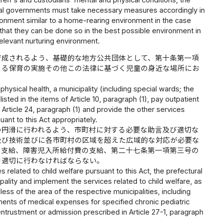
ocal governments must take necessary measures accordingly in
ironment similar to a home-rearing environment in the case
d that they can be done so in the best possible environment in
relevant nurturing environment.
育成されるよう、基礎的な地方公共団体として、第十条第一項
よる保育の実施その他この法律に基づく児童の身近な場所にお
physical health, a municipality (including special wards; the
ted in the items of Article 10, paragraph (1), pay outpatient
f Article 24, paragraph (1) and provide the other services
uant to this Act appropriately.
つ円滑に行われるよう、市町村に対する必要な助言及び適切な
及び技術並びに各市町村の区域を超えた広域的な対応が必要な
の支給、障害児入所給付費の支給、第二十七条第一項第三号の
を適切に行わなければならない。
 related to child welfare pursuant to this Act, the prefectural
lity and implement the services related to child welfare, as
ss of the area of the respective municipalities, including
ayments of medical expenses for specified chronic pediatric
entrustment or admission prescribed in Article 27-1, paragraph