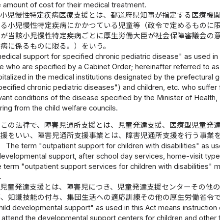
e amount of cost for their medical treatment.
、小児慢性特定疾病医療支援とは、都道府県知事が指定する医療機
する小児慢性特定疾病にかかつている児童等（政令で定めるものに
態が当該小児慢性特定疾病ごとに厚生労働大臣が社会保障審議会の
疾病に係るものに限る。）をいう。
dical support for specified chronic pediatric disease" as used in 
se who are specified by a Cabinet Order; hereinafter referred to as
spitalized in the medical institutions designated by the prefectura
 specified chronic pediatric diseases") and children, etc. who suffe
vant conditions of the disease specified by the Minister of Health,
ing from the child welfare councils.
この法律で、障害児通所支援とは、児童発達支援、医療型児童発
支援をいい、障害児通所支援事業とは、障害児通所支援を行う事業
The term "outpatient support for children with disabilities" as 
developmental support, after school day services, home-visit type
 term "outpatient support services for children with disabilities"
.
、児童発達支援とは、障害児につき、児童発達支援センターその他
導、知識技能の付与、集団生活への適応訓練その他の厚生労働省令
ild developmental support" as used in this Act means instruction of
es attend the developmental support centers for children and other fa