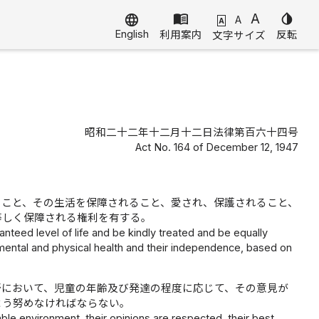
menu_book
A
invert_colors
language
A
A
English
利用案内
反転
文字サイズ
昭和二十二年十二月十二日法律第百六十四号
Act No. 164 of December 12, 1947
ること、その生活を保障されること、愛され、保護されること、
等しく保障される権利を有する。
anteed level of life and be kindly treated and be equally
mental and physical health and their independence, based on
野において、児童の年齢及び発達の程度に応じて、その意見が
よう努めなければならない。
able environment, their opinions are respected, their best