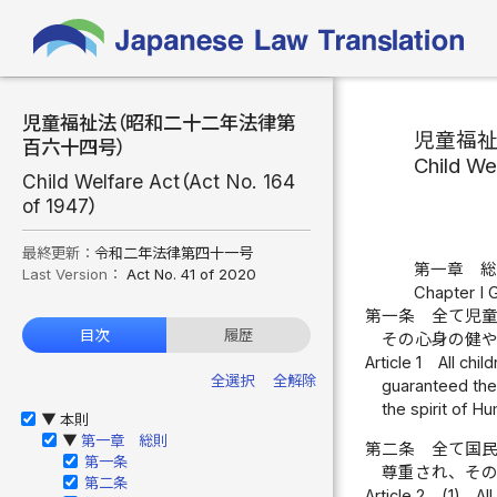
児童福祉法（昭和二十二年法律第
児童福
百六十四号）
Child We
Child Welfare Act（Act No. 164
of 1947）
最終更新：
令和二年法律第四十一号
第一章 
Last Version：
Act No. 41 of 2020
Chapter I 
第一条
全て児
目次
履歴
その心身の健
Article 1
All chil
全選択
全解除
guaranteed the
the spirit of H
本則
▶
第一章 総則
▶
第二条
全て国
第一条
尊重され、そ
第二条
Article 2
(1)
Al