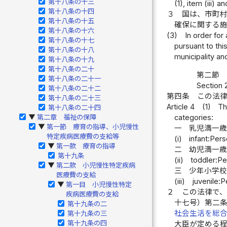
第十八条の十三
(1), item (iii) 
第十八条の十四
３
国は、市町
第十八条の十五
確保に関する
第十八条の十六
(3)
In order for
第十八条の十七
pursuant to thi
第十八条の十八
municipality an
第十八条の十九
第十八条の二十
第二節 
第十八条の二十一
Section 2
第十八条の二十二
第四条
この法
第十八条の二十三
Article 4
(1)
Th
第十八条の二十四
第二章 福祉の保障
categories:
▶
第一節 療育の指導、小児慢性
▶
一
乳児満一
特定疾病医療費の支給等
(i)
infant:Per
第一款 療育の指導
▶
二
幼児満一
第十九条
(ii)
toddler:P
第二款 小児慢性特定疾病
▶
三
少年小学
医療費の支給
(iii)
juvenile:
第一目 小児慢性特定
▶
２
この法律で
疾病医療費の支給
十七号）第二
第十九条の二
社会生活を総
第十九条の三
第十九条の四
大臣が定める