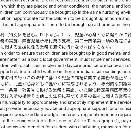
in which they are placed and other conditions, the national and l
children can continuously be brought up in the same nurturing env
ficult or inappropriate for the children to be brought up at home an
it is not appropriate for them to be brought up at home or in the 
町村（特別区を含む。以下同じ。）は、児童が心身ともに健やかに
業務の実施、障害児通所給付費の支給、第二十四条第一項の規定に
祉に関する支援に係る業務を適切に行わなければならない。
In order to ensure that children are brought up in good mental and 
reinafter) as a basic local government, must implement services lis
ildren with disabilities, implement daycare practice prescribed in o
upport related to child welfare in their immediate surroundings purs
、市町村の行うこの法律に基づく児童の福祉に関する業務が適正か
ともに、児童が心身ともに健やかに育成されるよう、専門的な知識
第十一条第一項各号に掲げる業務の実施、小児慢性特定疾病医療費
託又は入所の措置その他この法律に基づく児童の福祉に関する業務
 a municipality to appropriately and smoothly implement the services
 provide necessary advice and appropriate support for a municipa
equire specialized knowledge and cross-regional response regardle
of the services listed in the items of Article 11, paragraph (1), p
of admission benefits for children with disabilities, measures for 