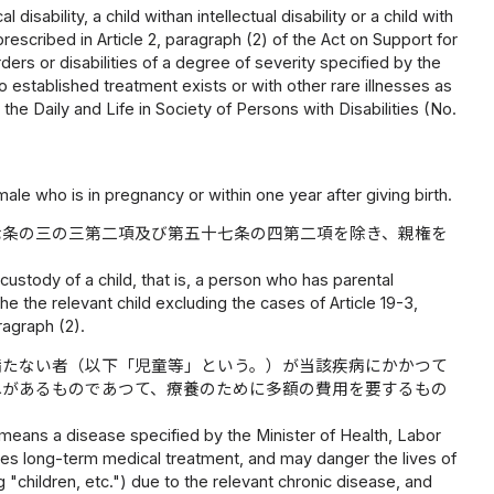
disability, a child withan intellectual disability or a child with
 prescribed in Article 2, paragraph (2) of the Act on Support for
ders or disabilities of a degree of severity specified by the
o established treatment exists or with other rare illnesses as
the Daily and Life in Society of Persons with Disabilities (No.
le who is in pregnancy or within one year after giving birth.
七条の三の三第二項及び第五十七条の四第二項を除き、親権を
ustody of a child, that is, a person who has parental
he the relevant child excluding the cases of Article 19-3,
ragraph (2).
満たない者（以下「児童等」という。）が当該疾病にかかつて
れがあるものであつて、療養のために多額の費用を要するもの
 means a disease specified by the Minister of Health, Labor
ires long-term medical treatment, and may danger the lives of
 "children, etc.") due to the relevant chronic disease, and