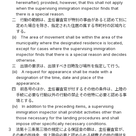
hereinafter); provided, however, that this shall not apply
when the supervising immigration inspector finds that
there is a special reason.
二
行動の範囲は、主任審査官が特別の事由があると認めて別に
定めた場合を除き、指定された住居の属する市町村の区域内と
する。
(ii)
The area of movement shall be within the area of the
municipality where the designated residence is located,
except for cases where the supervising immigration
inspector finds that there is a special reason and decides
otherwise.
三
出頭の要求は、出頭すべき日時及び場所を指定して行う。
(iii)
A request for appearance shall be made with a
designation of the time, date and place of the
appearance.
四
前各号のほか、主任審査官が付するその他の条件は、上陸の
手続に必要な行動以外の行動の禁止その他特に必要と認める事
項とする。
(iv)
In addition to the preceding items, a supervising
immigration inspector shall prohibit activities other than
those necessary for the landing procedures and shall
impose other specifically necessary conditions.
３
法第十三条第三項の規定による保証金の額は、主任審査官が、
その者の所持金、仮上陸中必要と認められる経費その他の情状を