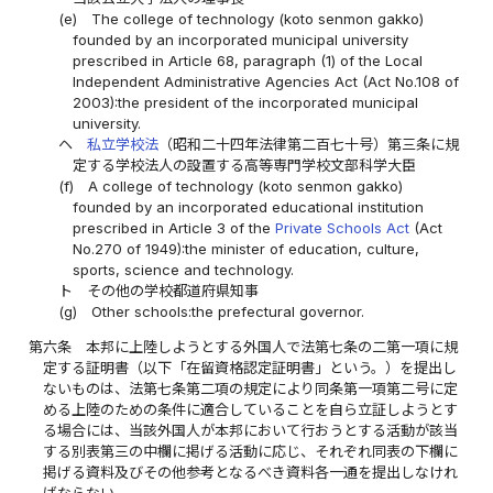
(e)
The college of technology (koto senmon gakko)
founded by an incorporated municipal university
prescribed in Article 68, paragraph (1) of the Local
Independent Administrative Agencies Act (Act No.108 of
2003):the president of the incorporated municipal
university.
ヘ
私立学校法
（昭和二十四年法律第二百七十号）第三条に規
定する学校法人の設置する高等専門学校文部科学大臣
(f)
A college of technology (koto senmon gakko)
founded by an incorporated educational institution
prescribed in Article 3 of the
Private Schools Act
(Act
No.270 of 1949):the minister of education, culture,
sports, science and technology.
ト
その他の学校都道府県知事
(g)
Other schools:the prefectural governor.
第六条
本邦に上陸しようとする外国人で法第七条の二第一項に規
定する証明書（以下「在留資格認定証明書」という。）を提出し
ないものは、法第七条第二項の規定により同条第一項第二号に定
める上陸のための条件に適合していることを自ら立証しようとす
る場合には、当該外国人が本邦において行おうとする活動が該当
する別表第三の中欄に掲げる活動に応じ、それぞれ同表の下欄に
掲げる資料及びその他参考となるべき資料各一通を提出しなけれ