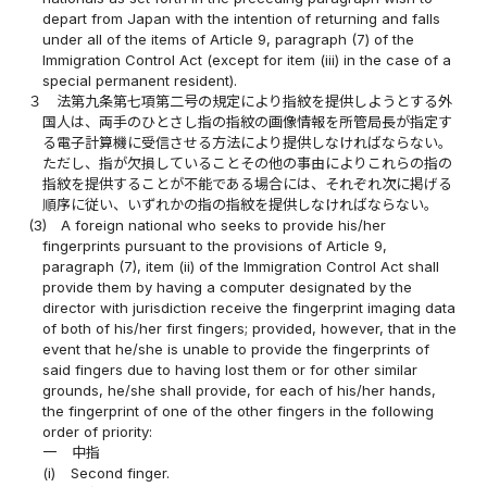
depart from Japan with the intention of returning and falls
under all of the items of Article 9, paragraph (7) of the
Immigration Control Act (except for item (iii) in the case of a
special permanent resident).
３
法第九条第七項第二号の規定により指紋を提供しようとする外
国人は、両手のひとさし指の指紋の画像情報を所管局長が指定す
る電子計算機に受信させる方法により提供しなければならない。
ただし、指が欠損していることその他の事由によりこれらの指の
指紋を提供することが不能である場合には、それぞれ次に掲げる
順序に従い、いずれかの指の指紋を提供しなければならない。
(3)
A foreign national who seeks to provide his/her
fingerprints pursuant to the provisions of Article 9,
paragraph (7), item (ii) of the Immigration Control Act shall
provide them by having a computer designated by the
director with jurisdiction receive the fingerprint imaging data
of both of his/her first fingers; provided, however, that in the
event that he/she is unable to provide the fingerprints of
said fingers due to having lost them or for other similar
grounds, he/she shall provide, for each of his/her hands,
the fingerprint of one of the other fingers in the following
order of priority:
一
中指
(i)
Second finger.