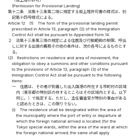
(Permission for Provisional Landing)
第十二条
法第十三条第二項に規定する仮上陸許可書の様式は、別
記第十四号様式による。
Article 12
(1)
The form of the provisional landing permit
prescribed in Article 13, paragraph (2) of the Immigration
Control Act shall be pursuant to Appended Form 14.
２
法第十三条第三項の規定による住居及び行動範囲の制限、呼出
しに対する出頭の義務その他の条件は、次の各号によるものとす
る。
(2)
Restrictions on residence and area of movement, the
obligation to obey a summons and other conditions pursuant
to the provisions of Article 13, paragraph (3) of the
Immigration Control Act shall be pursuant to the following
items:
一
住居は、その者が到着した出入国港の所在する市町村の区域
内（東京都の特別区の存するところはその区域内とする。以下
同じ。）で指定する。ただし、主任審査官が特別の事由がある
と認めたときは、この限りでない。
(i)
The residence shall be designated within the area of
the municipality where the port of entry or departure at
which the foreign national arrived is located (for the
Tokyo special wards, within the area of the ward at which
the foreign national arrived; the same shall apply