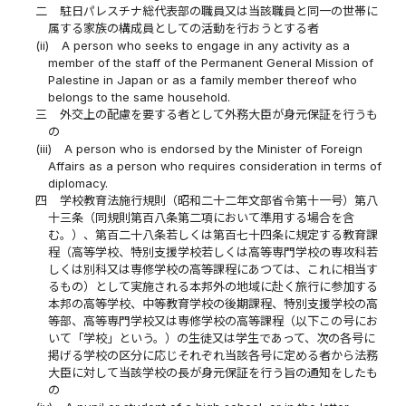
二
駐日パレスチナ総代表部の職員又は当該職員と同一の世帯に
属する家族の構成員としての活動を行おうとする者
(ii)
A person who seeks to engage in any activity as a
member of the staff of the Permanent General Mission of
Palestine in Japan or as a family member thereof who
belongs to the same household.
三
外交上の配慮を要する者として外務大臣が身元保証を行うも
の
(iii)
A person who is endorsed by the Minister of Foreign
Affairs as a person who requires consideration in terms of
diplomacy.
四
学校教育法施行規則（昭和二十二年文部省令第十一号）第八
十三条（同規則第百八条第二項において準用する場合を含
む。）、第百二十八条若しくは第百七十四条に規定する教育課
程（高等学校、特別支援学校若しくは高等専門学校の専攻科若
しくは別科又は専修学校の高等課程にあつては、これに相当す
るもの）として実施される本邦外の地域に赴く旅行に参加する
本邦の高等学校、中等教育学校の後期課程、特別支援学校の高
等部、高等専門学校又は専修学校の高等課程（以下この号にお
いて「学校」という。）の生徒又は学生であって、次の各号に
掲げる学校の区分に応じそれぞれ当該各号に定める者から法務
大臣に対して当該学校の長が身元保証を行う旨の通知をしたも
の