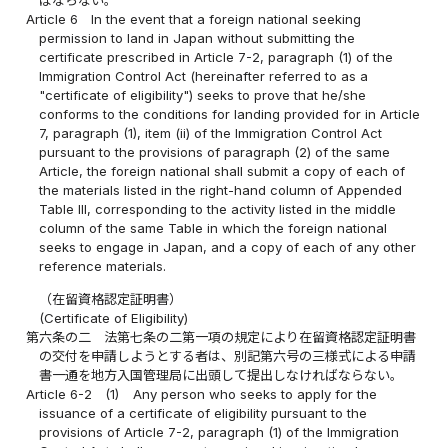
ばならない。
Article 6
In the event that a foreign national seeking
permission to land in Japan without submitting the
certificate prescribed in Article 7-2, paragraph (1) of the
Immigration Control Act (hereinafter referred to as a
"certificate of eligibility") seeks to prove that he/she
conforms to the conditions for landing provided for in Article
7, paragraph (1), item (ii) of the Immigration Control Act
pursuant to the provisions of paragraph (2) of the same
Article, the foreign national shall submit a copy of each of
the materials listed in the right-hand column of Appended
Table III, corresponding to the activity listed in the middle
column of the same Table in which the foreign national
seeks to engage in Japan, and a copy of each of any other
reference materials.
（在留資格認定証明書）
(Certificate of Eligibility)
第六条の二
法第七条の二第一項の規定により在留資格認定証明書
の交付を申請しようとする者は、別記第六号の三様式による申請
書一通を地方入国管理局に出頭して提出しなければならない。
Article 6-2
(1)
Any person who seeks to apply for the
issuance of a certificate of eligibility pursuant to the
provisions of Article 7-2, paragraph (1) of the Immigration