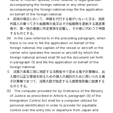
accompanying the foreign national or any other person
accompanying the foreign national may file the application
on behalf of the foreign national.
４
前項の場合において、申請を代行する者がいないときは、当該
外国人の乗つてきた船舶等の長又はその船舶等を運航する運送業
者が、第一項の書面に所定事項を記載し、その者に代わつて申請
するものとする。
(4)
In the case referred to in the preceding paragraph, when
there is no one to file the application on behalf of the
foreign national, the captain of the vessel or aircraft or the
carrier who operates the vessel or aircraft by which the
foreign national arrived shall fill out the document set forth
in paragraph (1) and file the application on behalf of the
foreign national.
５
法第六条第三項に規定する法務省令で定める電子計算機は、出
入国の公正な管理を図るための個人の識別のために用いられる電
子計算機であつて、法務大臣が指定する入国管理官署に設置する
ものとする。
(5)
The computer provided for by Ordinance of the Ministry
of Justice as prescribed in Article 6, paragraph (3) of the
Immigration Control Act shall be a computer utilized for
personal identification in order to provide for equitable
control over the entry into or departure from Japan and