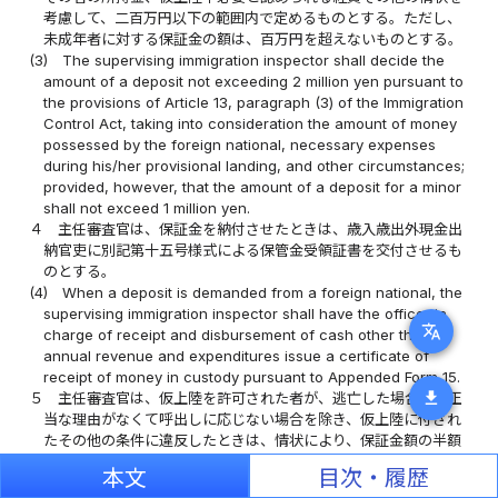
考慮して、二百万円以下の範囲内で定めるものとする。ただし、
未成年者に対する保証金の額は、百万円を超えないものとする。
(3)
The supervising immigration inspector shall decide the
amount of a deposit not exceeding 2 million yen pursuant to
the provisions of Article 13, paragraph (3) of the Immigration
Control Act, taking into consideration the amount of money
possessed by the foreign national, necessary expenses
during his/her provisional landing, and other circumstances;
provided, however, that the amount of a deposit for a minor
shall not exceed 1 million yen.
４
主任審査官は、保証金を納付させたときは、歳入歳出外現金出
納官吏に別記第十五号様式による保管金受領証書を交付させるも
のとする。
(4)
When a deposit is demanded from a foreign national, the
supervising immigration inspector shall have the officer in
translate
charge of receipt and disbursement of cash other than
annual revenue and expenditures issue a certificate of
receipt of money in custody pursuant to Appended Form 15.
download
５
主任審査官は、仮上陸を許可された者が、逃亡した場合又は正
当な理由がなくて呼出しに応じない場合を除き、仮上陸に付され
たその他の条件に違反したときは、情状により、保証金額の半額
以下の範囲内で、保証金を没取することができる。
本文
目次・履歴
(5)
Except for cases where a foreign national granted