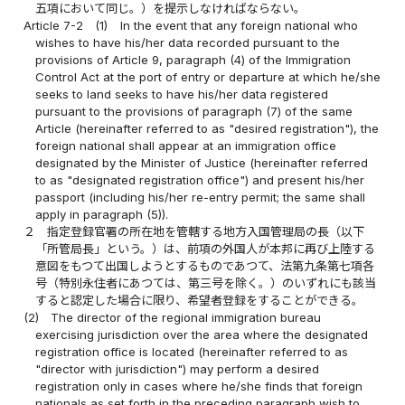
五項において同じ。）を提示しなければならない。
Article 7-2
(1)
In the event that any foreign national who
wishes to have his/her data recorded pursuant to the
provisions of Article 9, paragraph (4) of the Immigration
Control Act at the port of entry or departure at which he/she
seeks to land seeks to have his/her data registered
pursuant to the provisions of paragraph (7) of the same
Article (hereinafter referred to as "desired registration"), the
foreign national shall appear at an immigration office
designated by the Minister of Justice (hereinafter referred
to as "designated registration office") and present his/her
passport (including his/her re-entry permit; the same shall
apply in paragraph (5)).
２
指定登録官署の所在地を管轄する地方入国管理局の長（以下
「所管局長」という。）は、前項の外国人が本邦に再び上陸する
意図をもつて出国しようとするものであつて、法第九条第七項各
号（特別永住者にあつては、第三号を除く。）のいずれにも該当
すると認定した場合に限り、希望者登録をすることができる。
(2)
The director of the regional immigration bureau
exercising jurisdiction over the area where the designated
registration office is located (hereinafter referred to as
"director with jurisdiction") may perform a desired
registration only in cases where he/she finds that foreign
nationals as set forth in the preceding paragraph wish to