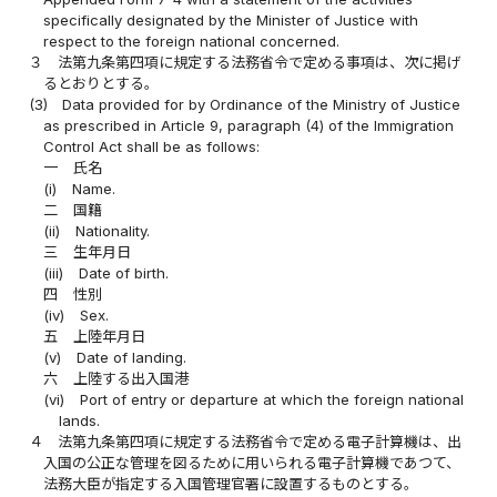
specifically designated by the Minister of Justice with
respect to the foreign national concerned.
３
法第九条第四項に規定する法務省令で定める事項は、次に掲げ
るとおりとする。
(3)
Data provided for by Ordinance of the Ministry of Justice
as prescribed in Article 9, paragraph (4) of the Immigration
Control Act shall be as follows:
一
氏名
(i)
Name.
二
国籍
(ii)
Nationality.
三
生年月日
(iii)
Date of birth.
四
性別
(iv)
Sex.
五
上陸年月日
(v)
Date of landing.
六
上陸する出入国港
(vi)
Port of entry or departure at which the foreign national
lands.
４
法第九条第四項に規定する法務省令で定める電子計算機は、出
入国の公正な管理を図るために用いられる電子計算機であつて、
法務大臣が指定する入国管理官署に設置するものとする。