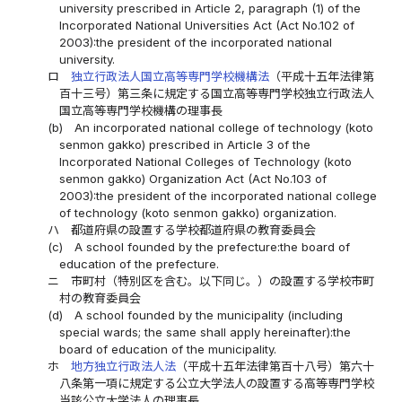
university prescribed in Article 2, paragraph (1) of the
Incorporated National Universities Act (Act No.102 of
2003):the president of the incorporated national
university.
ロ
独立行政法人国立高等専門学校機構法
（平成十五年法律第
百十三号）第三条に規定する国立高等専門学校独立行政法人
国立高等専門学校機構の理事長
(b)
An incorporated national college of technology (koto
senmon gakko) prescribed in Article 3 of the
Incorporated National Colleges of Technology (koto
senmon gakko) Organization Act (Act No.103 of
2003):the president of the incorporated national college
of technology (koto senmon gakko) organization.
ハ
都道府県の設置する学校都道府県の教育委員会
(c)
A school founded by the prefecture:the board of
education of the prefecture.
ニ
市町村（特別区を含む。以下同じ。）の設置する学校市町
村の教育委員会
(d)
A school founded by the municipality (including
special wards; the same shall apply hereinafter):the
board of education of the municipality.
ホ
地方独立行政法人法
（平成十五年法律第百十八号）第六十
八条第一項に規定する公立大学法人の設置する高等専門学校
当該公立大学法人の理事長