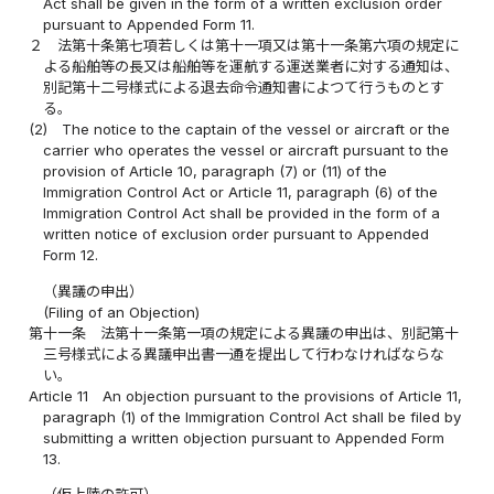
Act shall be given in the form of a written exclusion order
pursuant to Appended Form 11.
２
法第十条第七項若しくは第十一項又は第十一条第六項の規定に
よる船舶等の長又は船舶等を運航する運送業者に対する通知は、
別記第十二号様式による退去命令通知書によつて行うものとす
る。
(2)
The notice to the captain of the vessel or aircraft or the
carrier who operates the vessel or aircraft pursuant to the
provision of Article 10, paragraph (7) or (11) of the
Immigration Control Act or Article 11, paragraph (6) of the
Immigration Control Act shall be provided in the form of a
written notice of exclusion order pursuant to Appended
Form 12.
（異議の申出）
(Filing of an Objection)
第十一条
法第十一条第一項の規定による異議の申出は、別記第十
三号様式による異議申出書一通を提出して行わなければならな
い。
Article 11
An objection pursuant to the provisions of Article 11,
paragraph (1) of the Immigration Control Act shall be filed by
submitting a written objection pursuant to Appended Form
13.
（仮上陸の許可）