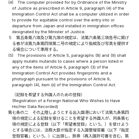
(4)
The computer provided for by Ordinance of the Ministry
of Justice as prescribed in Article 9, paragraph (4) of the
Immigration Control Act shall be a computer utilized in order
to provide for equitable control over the entry into or
departure from Japan and installed in immigration offices
designated by the Minister of Justice.
５
第五条第八項及び第九項の規定は、法第六条第三項各号に掲げ
る者が法第九条第四項第二号の規定により指紋及び写真を提供す
る場合について準用する。
(5)
The provisions of Article 5, paragraphs (8) and (9) shall
apply mutatis mutandis to cases where a person listed in
any of the items of Article 6, paragraph (3) of the
Immigration Control Act provides fingerprints and a
photograph pursuant to the provisions of Article 9,
paragraph (4), item (ii) of the Immigration Control Act.
（記録を希望する外国人のための登録）
(Registration of a Foreign National Who Wishes to Have
His/Her Data Recorded)
第七条の二
その上陸しようとする出入国港において法第九条第四
項の規定による記録を受けることを希望する外国人が、同条第七
項の規定による登録（以下「希望者登録」という。）を受けよう
とする場合には、法務大臣が指定する入国管理官署（以下「指定
登録官署」という。）に出頭し、旅券（再入国許可書を含む。第