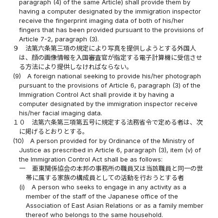
paragraph (4) of the same Article) shall provide them by
having a computer designated by the immigration inspector
receive the fingerprint imaging data of both of his/her
fingers that has been provided pursuant to the provisions of
Article 7-2, paragraph (3).
９
法第六条第三項の規定により写真を提供しようとする外国人
は、顔の画像情報を入国審査官が指定する電子計算機に受信させ
る方法により提供しなければならない。
(9)
A foreign national seeking to provide his/her photograph
pursuant to the provisions of Article 6, paragraph (3) of the
Immigration Control Act shall provide it by having a
computer designated by the immigration inspector receive
his/her facial imaging data.
１０
法第六条第三項第五号に規定する法務省令で定める者は、次
に掲げるとおりとする。
(10)
A person provided for by Ordinance of the Ministry of
Justice as prescribed in Article 6, paragraph (3), item (v) of
the Immigration Control Act shall be as follows:
一
亜東関係協会の本邦の事務所の職員又は当該職員と同一の世
帯に属する家族の構成員としての活動を行おうとする者
(i)
A person who seeks to engage in any activity as a
member of the staff of the Japanese office of the
Association of East Asian Relations or as a family member
thereof who belongs to the same household.