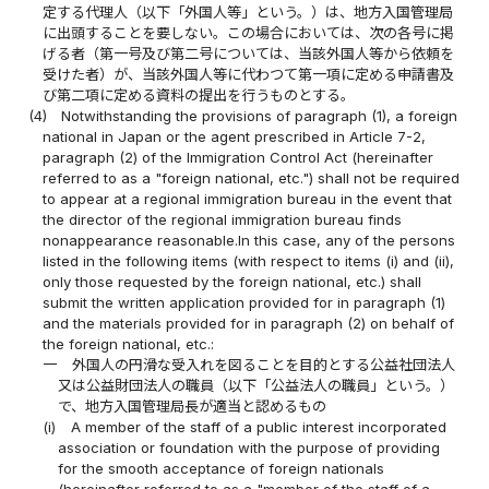
定する代理人（以下「外国人等」という。）は、地方入国管理局
に出頭することを要しない。この場合においては、次の各号に掲
げる者（第一号及び第二号については、当該外国人等から依頼を
受けた者）が、当該外国人等に代わつて第一項に定める申請書及
び第二項に定める資料の提出を行うものとする。
(4)
Notwithstanding the provisions of paragraph (1), a foreign
national in Japan or the agent prescribed in Article 7-2,
paragraph (2) of the Immigration Control Act (hereinafter
referred to as a "foreign national, etc.") shall not be required
to appear at a regional immigration bureau in the event that
the director of the regional immigration bureau finds
nonappearance reasonable.In this case, any of the persons
listed in the following items (with respect to items (i) and (ii),
only those requested by the foreign national, etc.) shall
submit the written application provided for in paragraph (1)
and the materials provided for in paragraph (2) on behalf of
the foreign national, etc.:
一
外国人の円滑な受入れを図ることを目的とする公益社団法人
又は公益財団法人の職員（以下「公益法人の職員」という。）
で、地方入国管理局長が適当と認めるもの
(i)
A member of the staff of a public interest incorporated
association or foundation with the purpose of providing
for the smooth acceptance of foreign nationals
(hereinafter referred to as a "member of the staff of a