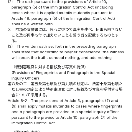
(2)
The oath pursuant to the provisions of Article 10,
paragraph (5) of the Immigration Control Act (including
cases where it is applied mutatis mutandis pursuant to
Article 48, paragraph (5) of the Immigration Control Act)
shall be a written oath.
３
前項の宣誓書には、良心に従つて真実を述べ、何事も隠さない
こと及び何事も付け加えないことを誓う旨を記載するものとす
る。
(3)
The written oath set forth in the preceding paragraph
shall state that according to his/her conscience, the witness
will speak the truth, conceal nothing, and add nothing.
（特別審理官に対する指紋及び写真の提供）
(Provision of Fingerprints and Photograph to the Special
Inquiry Officer)
第八条の二
第五条第七項及び第九項の規定は、法第十条第七項た
だし書の規定により特別審理官に対し指紋及び写真を提供する場
合について準用する。
Article 8-2
The provisions of Article 5, paragraphs (7) and
(9) shall apply mutatis mutandis to cases where fingerprints
and a photograph are provided to a special inquiry officer
pursuant to the proviso to Article 10, paragraph (7) of the
Immigration Control Act.