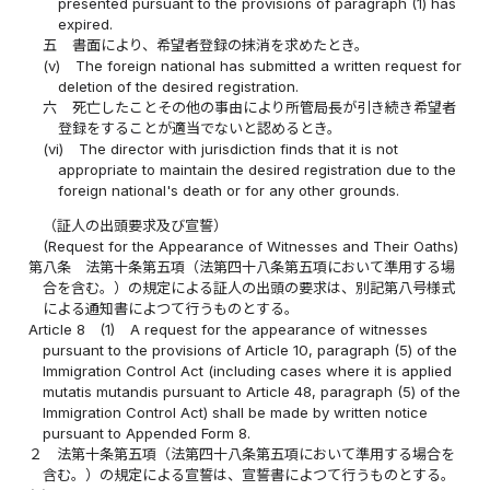
presented pursuant to the provisions of paragraph (1) has
expired.
五
書面により、希望者登録の抹消を求めたとき。
(v)
The foreign national has submitted a written request for
deletion of the desired registration.
六
死亡したことその他の事由により所管局長が引き続き希望者
登録をすることが適当でないと認めるとき。
(vi)
The director with jurisdiction finds that it is not
appropriate to maintain the desired registration due to the
foreign national's death or for any other grounds.
（証人の出頭要求及び宣誓）
(Request for the Appearance of Witnesses and Their Oaths)
第八条
法第十条第五項（法第四十八条第五項において準用する場
合を含む。）の規定による証人の出頭の要求は、別記第八号様式
による通知書によつて行うものとする。
Article 8
(1)
A request for the appearance of witnesses
pursuant to the provisions of Article 10, paragraph (5) of the
Immigration Control Act (including cases where it is applied
mutatis mutandis pursuant to Article 48, paragraph (5) of the
Immigration Control Act) shall be made by written notice
pursuant to Appended Form 8.
２
法第十条第五項（法第四十八条第五項において準用する場合を
含む。）の規定による宣誓は、宣誓書によつて行うものとする。