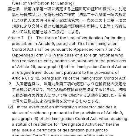
(Seal of Verification for Landing)
第七条
法第九条第一項に規定する上陸許可の証印の様式は、別記
第七号様式又は別記第七号の二様式（法第二十六条第一項の規定
により再入国の許可を受け又は法第六十一条の二の十二第一項の
規定により交付を受けた難民旅行証明書を所持して上陸する者に
あつては別記第七号の三様式）による。
Article 7
(1)
The form of the seal of verification for landing
prescribed in Article 9, paragraph (1) of the Immigration
Control Act shall be pursuant to Appended Form 7 or 7-2
(Appended Form 7-3 in the case of a foreign national who
has received re-entry permission pursuant to the provisions
of Article 26, paragraph (1) of the Immigration Control Act or
a refugee travel document pursuant to the provisions of
Article 61-2-12, paragraph (1) of the Immigration Control Act).
２
入国審査官は、法第九条第三項の規定により在留資格の決定を
する場合において、特定活動の在留資格を決定するときは、法務
大臣が個々の外国人について特に指定する活動を記載した別記第
七号の四様式による指定書を交付するものとする。
(2)
In the event that an immigration inspector decides a
status of residence pursuant to the provisions of Article 9,
paragraph (3) of the Immigration Control Act, when deciding
a status of residence for "Designated Activities," he/she
shall issue a certificate of designation pursuant to
Appended Form 7-4 with a statement of the activities