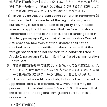
資格認定証明書を交付するものとする。ただし、当該外国人が法
第七条第一項第一号、第三号又は第四号に掲げる条件に適合しな
いことが明らかであるときは交付しないことができる。
(5)
In the event that the application set forth in paragraph (1)
has been filed, the director of the regional immigration
bureau may issue a certificate of eligibility only in cases
where the applicant has proved that the foreign national
concerned conforms to the conditions for landing listed in
Article 7, paragraph (1), item (ii) of the Immigration Control
Act; provided, however, that the director shall not be
required to issue the certificate when it is clear that the
foreign national does not conform to a condition listed in
Article 7, paragraph (1), item (i), (iii) or (iv) of the Immigration
Control Act.
６
在留資格認定証明書の様式は、別記第六号の四様式による。た
だし、地方入国管理局長において相当と認める場合には、別記第
六号の五様式及び別記第六号の六様式によることができる。
(6)
The form of a certificate of eligibility shall be pursuant to
Appended Form 6-4; provided, however, that it may be
pursuant to Appended Forms 6-5 and 6-6 in the event that
the director of the regional immigration bureau finds it
reasonable.
（上陸許可の証印）