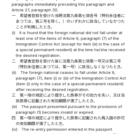
paragraphs immediately preceding this paragraph and
Article 27, paragraph (5).
一
希望者登録を受けた当時法第九条第七項各号（特別永住者に
あつては、第三号を除く。）のいずれかに該当していなかつた
ことが判明したとき。
(i)
It is found that the foreign national did not fall under at
least one of the items of Article 9, paragraph (7) of the
Immigration Control Act (except for item (iii) in the case of
a special permanent resident) at the time he/she received
the desired registration.
二
希望者登録を受けた後に法第九条第七項第一号又は第三号
（特別永住者にあつては、第一号）に該当しなくなつたとき。
(ii)
The foreign national ceases to fall under Article 9,
paragraph (7), item (i) or (iii) of the Immigration Control Act
(item (i) only in the case of a special permanent resident)
after receiving the desired registration.
三
第一項の規定により提示した旅券がその効力を失い、又は当
該旅券に記載された有効期間が満了したとき。
(iii)
The passport presented pursuant to the provisions of
paragraph (1) becomes invalid or expired.
四
第一項の規定により提示した旅券に記載された再入国の許可
の有効期間が満了したとき。
(iv)
The re-entry permission entered in the passport