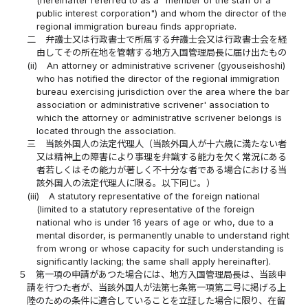
public interest corporation") and whom the director of the
regional immigration bureau finds appropriate.
二
弁護士又は行政書士で所属する弁護士会又は行政書士会を経
由してその所在地を管轄する地方入国管理局長に届け出たもの
(ii)
An attorney or administrative scrivener (gyouseishoshi)
who has notified the director of the regional immigration
bureau exercising jurisdiction over the area where the bar
association or administrative scrivener' association to
which the attorney or administrative scrivener belongs is
located through the association.
三
当該外国人の法定代理人（当該外国人が十六歳に満たない者
又は精神上の障害により事理を弁識する能力を欠く常況にある
者若しくはその能力が著しく不十分な者である場合における当
該外国人の法定代理人に限る。以下同じ。）
(iii)
A statutory representative of the foreign national
(limited to a statutory representative of the foreign
national who is under 16 years of age or who, due to a
mental disorder, is permanently unable to understand right
from wrong or whose capacity for such understanding is
significantly lacking; the same shall apply hereinafter).
５
第一項の申請があつた場合には、地方入国管理局長は、当該申
請を行つた者が、当該外国人が法第七条第一項第二号に掲げる上
陸のための条件に適合していることを立証した場合に限り、在留