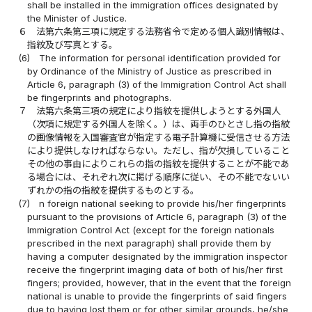
shall be installed in the immigration offices designated by
the Minister of Justice.
６
法第六条第三項に規定する法務省令で定める個人識別情報は、
指紋及び写真とする。
(6)
The information for personal identification provided for
by Ordinance of the Ministry of Justice as prescribed in
Article 6, paragraph (3) of the Immigration Control Act shall
be fingerprints and photographs.
７
法第六条第三項の規定により指紋を提供しようとする外国人
（次項に規定する外国人を除く。）は、両手のひとさし指の指紋
の画像情報を入国審査官が指定する電子計算機に受信させる方法
により提供しなければならない。ただし、指が欠損していること
その他の事由によりこれらの指の指紋を提供することが不能であ
る場合には、それぞれ次に掲げる順序に従い、その不能でないい
ずれかの指の指紋を提供するものとする。
(7)
n foreign national seeking to provide his/her fingerprints
pursuant to the provisions of Article 6, paragraph (3) of the
Immigration Control Act (except for the foreign nationals
prescribed in the next paragraph) shall provide them by
having a computer designated by the immigration inspector
receive the fingerprint imaging data of both of his/her first
fingers; provided, however, that in the event that the foreign
national is unable to provide the fingerprints of said fingers
due to having lost them or for other similar grounds, he/she