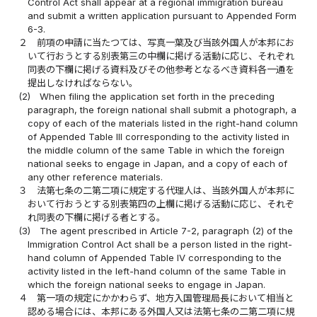
Control Act shall appear at a regional immigration bureau
and submit a written application pursuant to Appended Form
6-3.
２
前項の申請に当たつては、写真一葉及び当該外国人が本邦にお
いて行おうとする別表第三の中欄に掲げる活動に応じ、それぞれ
同表の下欄に掲げる資料及びその他参考となるべき資料各一通を
提出しなければならない。
(2)
When filing the application set forth in the preceding
paragraph, the foreign national shall submit a photograph, a
copy of each of the materials listed in the right-hand column
of Appended Table III corresponding to the activity listed in
the middle column of the same Table in which the foreign
national seeks to engage in Japan, and a copy of each of
any other reference materials.
３
法第七条の二第二項に規定する代理人は、当該外国人が本邦に
おいて行おうとする別表第四の上欄に掲げる活動に応じ、それぞ
れ同表の下欄に掲げる者とする。
(3)
The agent prescribed in Article 7-2, paragraph (2) of the
Immigration Control Act shall be a person listed in the right-
hand column of Appended Table IV corresponding to the
activity listed in the left-hand column of the same Table in
which the foreign national seeks to engage in Japan.
４
第一項の規定にかかわらず、地方入国管理局長において相当と
認める場合には、本邦にある外国人又は法第七条の二第二項に規