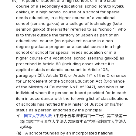
(iv)
A pupil or student of a high school, or in the latter
course of a secondary educational school (chuto kyoiku
gakko), in a high school course of a school for special
needs education, in a higher course of a vocational
school (senshu gakko) or a college of technology (koto
senmon gakko) (hereinafter referred to as "school"); who
is to travel outside the territory of Japan as part of an
educational course (an equivalent course in a non-
degree graduate program or a special course in a high
school or school for special needs education or in a
higher course of a vocational school (senshu gakko)) as
prescribed in Article 83 (including cases where it is
applied mutatis mutandis pursuant to Article 108,
paragraph (2)), Article 128, or Article 174 of the Ordinance
for Enforcement of the School Education Act (Ordinance
of the Ministry of Education No.11 of 1947), and who is an
individual whom the person or board provided for in each
item in accordance with the following list of classifications
of schools has notified the Minister of Justice of his/her
status as a person endorsed by the principal.
イ
国立大学法人法
（平成十五年法律第百十二号）第二条第一
項に規定する国立大学法人の設置する学校当該国立大学法人
の学長
(a)
A school founded by an incorporated national