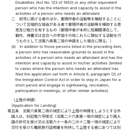
Disabilities (Act No. 123 of 1950) or any other equivalent
person who has the intention and capacity to assist in the
activities of a person who needs an attendant.
二
前号に掲げる者のほか、要随伴者の活動等を補助することに
ついて合理的な理由がある者で要随伴者の活動等を補助する意
思及び能力を有するもの（要随伴者が本邦に短期間滞在して、
観光、保養又は会合への参加その他これらに類似する活動を行
うものとして法第六条第二項の申請をした場合に限る。）
(ii)
In addition to those persons listed in the preceding item,
a person who has reasonable grounds to assist in the
activities of a person who needs an attendant and has the
intention and capacity to assist in his/her activities (limited
to cases where the person who needs an attendant has
filed the application set forth in Article 6, paragraph (2) of
the Immigration Control Act in order to stay in Japan for a
short period and engage in sightseeing, recreation,
participation in meetings, or other similar activities).
（上陸の申請）
(Application for Landing)
第五条
法第六条第二項の規定により上陸の申請をしようとする外
国人は、別記第六号様式（法第二十六条第一項の規定により再入
国の許可を受け又は法第六十一条の二の十二第一項の規定により
交付を受けた難民旅行証明書を所持して上陸する者にあつては別