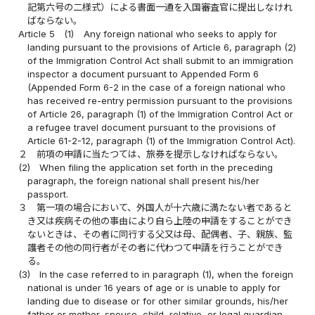
記第六号の二様式）による書面一通を入国審査官に提出しなけれ
ばならない。
Article 5
(1)
Any foreign national who seeks to apply for
landing pursuant to the provisions of Article 6, paragraph (2)
of the Immigration Control Act shall submit to an immigration
inspector a document pursuant to Appended Form 6
(Appended Form 6-2 in the case of a foreign national who
has received re-entry permission pursuant to the provisions
of Article 26, paragraph (1) of the Immigration Control Act or
a refugee travel document pursuant to the provisions of
Article 61-2-12, paragraph (1) of the Immigration Control Act).
２
前項の申請に当たつては、旅券を提示しなければならない。
(2)
When filing the application set forth in the preceding
paragraph, the foreign national shall present his/her
passport.
３
第一項の場合において、外国人が十六歳に満たない者であると
き又は疾病その他の事由により自ら上陸の申請をすることができ
ないときは、その者に同行する父又は母、配偶者、子、親族、監
護者その他の同行者がその者に代わつて申請を行うことができ
る。
(3)
In the case referred to in paragraph (1), when the foreign
national is under 16 years of age or is unable to apply for
landing due to disease or for other similar grounds, his/her
father or mother, spouse, child, relative, or legal guardian