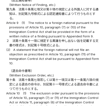
（認定通知書等）
(Written Notice of Finding, etc.)
第九条
法第十条第七項又は第十項の規定による外国人に対する通
知は、別記第九号様式による認定通知書によつて行うものとす
る。
Article 9
(1)
The notice to a foreign national pursuant to the
provisions of Article 10, paragraph (7) or (10) of the
Immigration Control Act shall be provided in the form of a
written notice of a finding pursuant to Appended Form 9.
２
法第十条第十一項に規定する異議を申し出ない旨を記載する文
書の様式は、別記第十号様式による。
(2)
A statement that the foreign national will not file an
objection as prescribed in Article 10, paragraph (11) of the
Immigration Control Act shall be pursuant to Appended Form
10.
（退去命令書等）
(Written Exclusion Order, etc.)
第十条
法第十条第七項若しくは第十一項又は第十一条第六項の規
定による退去の命令は、別記第十一号様式による退去命令書によ
つて行うものとする。
Article 10
(1)
The exclusion order pursuant to the provisions
of Article 10, paragraph (7) or (11) of the Immigration Control
Act or Article 11, paragraph (6) of the Immigration Control