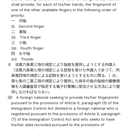
shall provide, for each of his/her hands, the fingerprint of
one of the other available fingers in the following order of
priority:
一
中指
(i)
Second finger.
二
薬指
(ii)
Third finger.
三
小指
(iii)
Fourth finger.
四
おや指
(iv)
Thumb.
８
法第六条第三項の規定により指紋を提供しようとする外国人
（法第九条第七項の規定による登録を受けた外国人であつて、同
条第四項の規定による記録を受けようとするものに限る。）は、
第七条の二第三項の規定により提供した両手の指の指紋の画像情
報を入国審査官が指定する電子計算機に受信させる方法により提
供しなければならない。
(8)
A foreign national seeking to provide his/her fingerprints
pursuant to the provisions of Article 6, paragraph (3) of the
Immigration Control Act (limited to a foreign national who is
registered pursuant to the provisions of Article 9, paragraph
(7) of the Immigration Control Act and who seeks to have
his/her data recorded pursuant to the provisions of