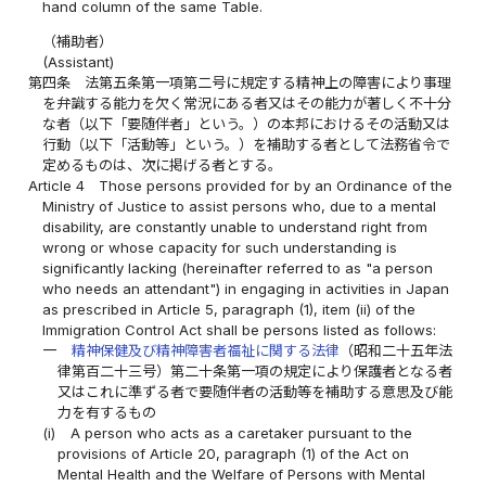
hand column of the same Table.
（補助者）
(Assistant)
第四条
法第五条第一項第二号に規定する精神上の障害により事理
を弁識する能力を欠く常況にある者又はその能力が著しく不十分
な者（以下「要随伴者」という。）の本邦におけるその活動又は
行動（以下「活動等」という。）を補助する者として法務省令で
定めるものは、次に掲げる者とする。
Article 4
Those persons provided for by an Ordinance of the
Ministry of Justice to assist persons who, due to a mental
disability, are constantly unable to understand right from
wrong or whose capacity for such understanding is
significantly lacking (hereinafter referred to as "a person
who needs an attendant") in engaging in activities in Japan
as prescribed in Article 5, paragraph (1), item (ii) of the
Immigration Control Act shall be persons listed as follows:
一
精神保健及び精神障害者福祉に関する法律
（昭和二十五年法
律第百二十三号）第二十条第一項の規定により保護者となる者
又はこれに準ずる者で要随伴者の活動等を補助する意思及び能
力を有するもの
(i)
A person who acts as a caretaker pursuant to the
provisions of Article 20, paragraph (1) of the Act on
Mental Health and the Welfare of Persons with Mental