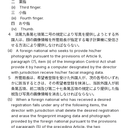
二
薬指
(ii)
Third finger.
三
小指
(iii)
Fourth finger.
四
おや指
(iv)
Thumb.
４
法第九条第七項第二号の規定により写真を提供しようとする外
国人は、顔の画像情報を所管局長が指定する電子計算機に受信さ
せる方法により提供しなければならない。
(4)
A foreign national who seeks to provide his/her
photograph pursuant to the provisions of Article 9,
paragraph (7), item (ii) of the Immigration Control Act shall
provide it by having a computer designated by the director
with jurisdiction receive his/her facial imaging data.
５
所管局長は、希望者登録を受けた外国人が、次の各号のいずれ
かに該当するときは、その希望者登録を抹消し、当該外国人が前
条第五項、前二項及び第二十七条第五項の規定により提供した指
紋及び写真の画像情報を消去しなければならない。
(5)
When a foreign national who has received a desired
registration falls under any of the following items, the
director with jurisdiction shall delete the desired registration
and erase the fingerprint imaging data and photograph
provided by the foreign national pursuant to the provisions
of paragraph (5) of the preceding Article, the two