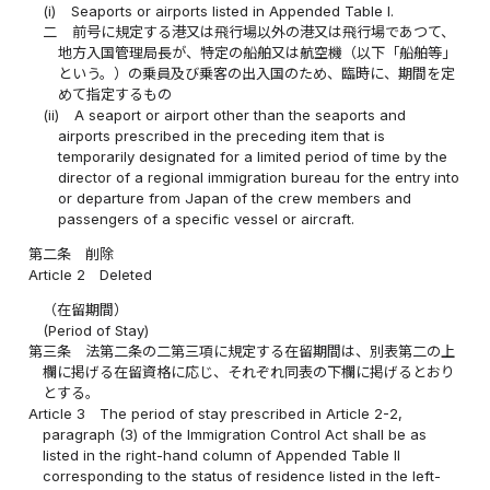
(i)
Seaports or airports listed in Appended Table I.
二
前号に規定する港又は飛行場以外の港又は飛行場であつて、
地方入国管理局長が、特定の船舶又は航空機（以下「船舶等」
という。）の乗員及び乗客の出入国のため、臨時に、期間を定
めて指定するもの
(ii)
A seaport or airport other than the seaports and
airports prescribed in the preceding item that is
temporarily designated for a limited period of time by the
director of a regional immigration bureau for the entry into
or departure from Japan of the crew members and
passengers of a specific vessel or aircraft.
第二条
削除
Article 2
Deleted
（在留期間）
(Period of Stay)
第三条
法第二条の二第三項に規定する在留期間は、別表第二の上
欄に掲げる在留資格に応じ、それぞれ同表の下欄に掲げるとおり
とする。
Article 3
The period of stay prescribed in Article 2-2,
paragraph (3) of the Immigration Control Act shall be as
listed in the right-hand column of Appended Table II
corresponding to the status of residence listed in the left-