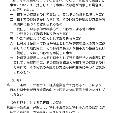
ては、その業務を行ってはならない。ただし、第三号に該当する
事件については、受任している事件の依頼者が同意した場合は、
この限りでない。
一
相手方の協議を受けて賛助し、又はその依頼を承諾した事件
二
相手方の協議を受けた事件で、その協議の程度及び方法が信
頼関係に基づくと認められるもの
三
受任している事件の相手方からの依頼による他の事件
四
公務員として職務上取り扱った事件
五
仲裁手続により仲裁人として取り扱った事件
六
社員又は使用人である弁理士として特許業務法人の業務に従
事していた期間内に、その特許業務法人が相手方の協議を受け
て賛助し、又はその依頼を承諾した事件
七
社員又は使用人である弁理士として特許業務法人の業務に従
事していた期間内に、その特許業務法人が相手方の協議を受け
た事件で、その協議の程度及び方法が信頼関係に基づくと認め
られるもの
（研修）
第三十一条の二
弁理士は、経済産業省令で定めるところにより、
日本弁理士会が行う資質の向上を図るための研修を受けなければ
ならない。
（非弁理士に対する名義貸しの禁止）
第三十一条の三
弁理士は、第七十五条又は第七十六条の規定に違
反する者に自己の名義を利用させてはならない。