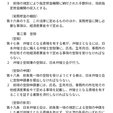
３
前項の規定により指定修習機関に納付された手数料は、当該指
定修習機関の収入とする。
（実務修習の細目）
第十六条の十五
この法律に定めるもののほか、実務修習に関し必
要な事項は、経済産業省令で定める。
第三章 登録
（登録）
第十七条
弁理士となる資格を有する者が、弁理士となるには、日
本弁理士会に備える弁理士登録簿に、氏名、生年月日、事務所の
所在地その他経済産業省令で定める事項の登録を受けなければな
らない。
２
弁理士登録簿の登録は、日本弁理士会が行う。
（登録の申請）
第十八条
前条第一項の登録を受けようとする者は、日本弁理士会
に登録申請書を提出しなければならない。
２
前項の登録申請書には、氏名、生年月日、事務所の所在地その
他経済産業省令で定める事項を記載し、弁理士となる資格を有す
ることを証する書類を添付しなければならない。
（登録の拒否）
第十九条
日本弁理士会は、前条第一項の規定による登録の申請を
した者が弁理士となる資格を有せず、又は次の各号のいずれかに