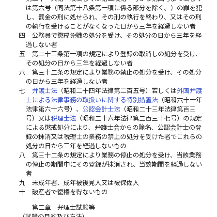
は第六号（同法第十八条第一項に係る部分を除く。）の罪を犯
し、罰金の刑に処せられ、その刑の執行を終わり、又はその刑
の執行を受けることがなくなった日から三年を経過しない者
四
公務員で懲戒免職の処分を受け、その処分の日から三年を経
過しない者
五
第二十三条第一項の規定により登録の取消しの処分を受け、
その処分の日から三年を経過しない者
六
第三十二条の規定により業務の禁止の処分を受け、その処分
の日から三年を経過しない者
七
弁護士法
（昭和二十四年法律第二百五号）若しくは
外国弁護
士による法律事務の取扱いに関する特別措置法
（昭和六十一年
法律第六十六号）、
公認会計士法
（昭和二十三年法律第百三
号）又は
税理士法
（昭和二十六年法律第二百三十七号）の規定
による懲戒処分により、弁護士会からの除名、公認会計士の登
録の抹消又は税理士の業務の禁止の処分を受けた者でこれらの
処分の日から三年を経過しないもの
八
第三十二条の規定により業務の停止の処分を受け、当該業務
の停止の期間中にその登録が抹消され、当該期間を経過しない
者
九
未成年者、成年被後見人又は被保佐人
十
破産者で復権を得ないもの
第二章 弁理士試験等
（試験の目的及び方法）