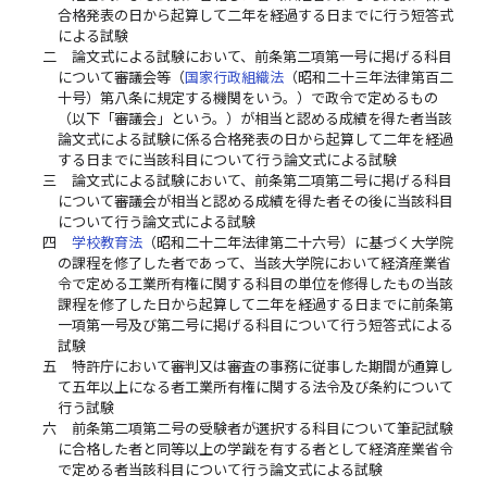
合格発表の日から起算して二年を経過する日までに行う短答式
による試験
二
論文式による試験において、前条第二項第一号に掲げる科目
について審議会等（
国家行政組織法
（昭和二十三年法律第百二
十号）第八条に規定する機関をいう。）で政令で定めるもの
（以下「審議会」という。）が相当と認める成績を得た者当該
論文式による試験に係る合格発表の日から起算して二年を経過
する日までに当該科目について行う論文式による試験
三
論文式による試験において、前条第二項第二号に掲げる科目
について審議会が相当と認める成績を得た者その後に当該科目
について行う論文式による試験
四
学校教育法
（昭和二十二年法律第二十六号）に基づく大学院
の課程を修了した者であって、当該大学院において経済産業省
令で定める工業所有権に関する科目の単位を修得したもの当該
課程を修了した日から起算して二年を経過する日までに前条第
一項第一号及び第二号に掲げる科目について行う短答式による
試験
五
特許庁において審判又は審査の事務に従事した期間が通算し
て五年以上になる者工業所有権に関する法令及び条約について
行う試験
六
前条第二項第二号の受験者が選択する科目について筆記試験
に合格した者と同等以上の学識を有する者として経済産業省令
で定める者当該科目について行う論文式による試験