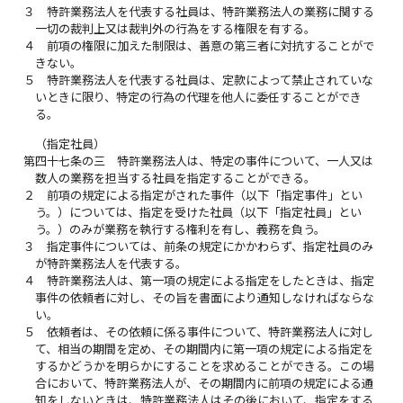
３
特許業務法人を代表する社員は、特許業務法人の業務に関する
一切の裁判上又は裁判外の行為をする権限を有する。
４
前項の権限に加えた制限は、善意の第三者に対抗することがで
きない。
５
特許業務法人を代表する社員は、定款によって禁止されていな
いときに限り、特定の行為の代理を他人に委任することができ
る。
（指定社員）
第四十七条の三
特許業務法人は、特定の事件について、一人又は
数人の業務を担当する社員を指定することができる。
２
前項の規定による指定がされた事件（以下「指定事件」とい
う。）については、指定を受けた社員（以下「指定社員」とい
う。）のみが業務を執行する権利を有し、義務を負う。
３
指定事件については、前条の規定にかかわらず、指定社員のみ
が特許業務法人を代表する。
４
特許業務法人は、第一項の規定による指定をしたときは、指定
事件の依頼者に対し、その旨を書面により通知しなければならな
い。
５
依頼者は、その依頼に係る事件について、特許業務法人に対し
て、相当の期間を定め、その期間内に第一項の規定による指定を
するかどうかを明らかにすることを求めることができる。この場
合において、特許業務法人が、その期間内に前項の規定による通
知をしないときは、特許業務法人はその後において、指定をする