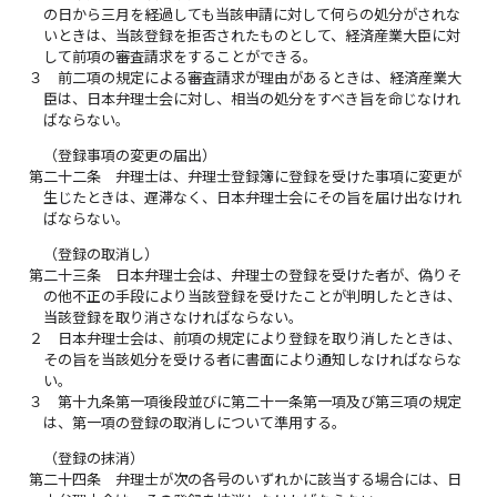
の日から三月を経過しても当該申請に対して何らの処分がされな
いときは、当該登録を拒否されたものとして、経済産業大臣に対
して前項の審査請求をすることができる。
３
前二項の規定による審査請求が理由があるときは、経済産業大
臣は、日本弁理士会に対し、相当の処分をすべき旨を命じなけれ
ばならない。
（登録事項の変更の届出）
第二十二条
弁理士は、弁理士登録簿に登録を受けた事項に変更が
生じたときは、遅滞なく、日本弁理士会にその旨を届け出なけれ
ばならない。
（登録の取消し）
第二十三条
日本弁理士会は、弁理士の登録を受けた者が、偽りそ
の他不正の手段により当該登録を受けたことが判明したときは、
当該登録を取り消さなければならない。
２
日本弁理士会は、前項の規定により登録を取り消したときは、
その旨を当該処分を受ける者に書面により通知しなければならな
い。
３
第十九条第一項後段並びに第二十一条第一項及び第三項の規定
は、第一項の登録の取消しについて準用する。
（登録の抹消）
第二十四条
弁理士が次の各号のいずれかに該当する場合には、日