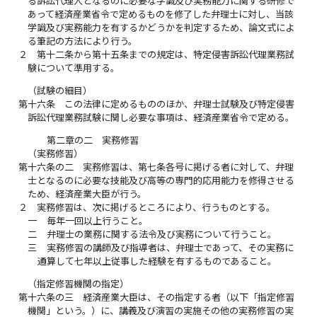
る訴訟代理人となるのに必要な学識及び実務能力に関する研修で
あって経済産業省令で定めるものを修了した弁理士に対し、当該
学識及び実務能力を有するかどうかを判定するため、論文式によ
る筆記の方法により行う。
２
第十二条から第十五条までの規定は、特定侵害訴訟代理業務試
験について準用する。
（試験の細目）
第十六条
この法律に定めるもののほか、弁理士試験及び特定侵害
訴訟代理業務試験に関し必要な事項は、経済産業省令で定める。
第二章の二 実務修習
（実務修習）
第十六条の二
実務修習は、第七条各号に掲げる者に対して、弁理
士となるのに必要な技能及び高等の専門的応用能力を修得させる
ため、経済産業大臣が行う。
２
実務修習は、次に掲げるところにより、行うものとする。
一
毎年一回以上行うこと。
二
弁理士の業務に関する法令及び実務について行うこと。
三
実務修習の講師及び指導者は、弁理士であって、その実務に
通算して七年以上従事した経験を有するものであること。
（指定修習機関の指定）
第十六条の三
経済産業大臣は、その指定する者（以下「指定修習
機関」という。）に、講義及び演習の実施その他の実務修習の実