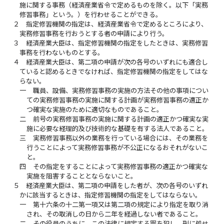
施に関する事務（経済産業省令で定めるものを除く。以下「実務
修習事務」という。）を行わせることができる。
２
指定修習機関の指定は、経済産業省令で定めるところにより、
実務修習事務を行おうとする者の申請により行う。
３
経済産業大臣は、指定修習機関の指定をしたときは、実務修習
事務を行わないものとする。
４
経済産業大臣は、第二項の申請が次の各号のいずれにも適合し
ていると認めるときでなければ、指定修習機関の指定をしてはな
らない。
一
職員、設備、実務修習事務の実施の方法その他の事項につい
ての実務修習事務の実施に関する計画が実務修習事務の適正か
つ確実な実施のために適切なものであること。
二
前号の実務修習事務の実施に関する計画の適正かつ確実な実
施に必要な経理的及び技術的な基礎を有する法人であること。
三
実務修習事務以外の業務を行っている場合には、その業務を
行うことによって実務修習事務が不公正になるおそれがないこ
と。
四
その指定をすることによって実務修習事務の適正かつ確実な
実施を阻害することとならないこと。
５
経済産業大臣は、第二項の申請をした者が、次の各号のいずれ
かに該当するときは、指定修習機関の指定をしてはならない。
一
第十六条の十二第一項又は第二項の規定により指定を取り消
され、その取消しの日から二年を経過しない者であること。
二
その役員のうちに、この法律に規定する罪を犯し、刑に処せ