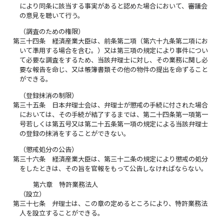
により同条に該当する事実があると認めた場合において、審議会
の意見を聴いて行う。
（調査のための権限）
第三十四条
経済産業大臣は、前条第二項（第六十九条第二項にお
いて準用する場合を含む。）又は第三項の規定により事件につい
て必要な調査をするため、当該弁理士に対し、その業務に関し必
要な報告を命じ、又は帳簿書類その他の物件の提出を命ずること
ができる。
（登録抹消の制限）
第三十五条
日本弁理士会は、弁理士が懲戒の手続に付された場合
においては、その手続が結了するまでは、第二十四条第一項第一
号若しくは第五号又は第二十五条第一項の規定による当該弁理士
の登録の抹消をすることができない。
（懲戒処分の公告）
第三十六条
経済産業大臣は、第三十二条の規定により懲戒の処分
をしたときは、その旨を官報をもって公告しなければならない。
第六章 特許業務法人
（設立）
第三十七条
弁理士は、この章の定めるところにより、特許業務法
人を設立することができる。