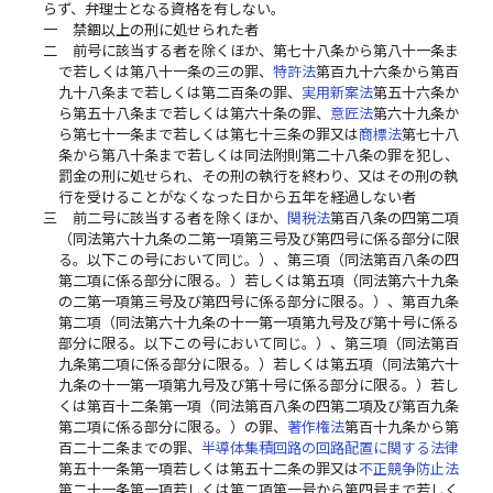
らず、弁理士となる資格を有しない。
一
禁錮以上の刑に処せられた者
二
前号に該当する者を除くほか、第七十八条から第八十一条ま
で若しくは第八十一条の三の罪、
特許法
第百九十六条から第百
九十八条まで若しくは第二百条の罪、
実用新案法
第五十六条か
ら第五十八条まで若しくは第六十条の罪、
意匠法
第六十九条か
ら第七十一条まで若しくは第七十三条の罪又は
商標法
第七十八
条から第八十条まで若しくは同法附則第二十八条の罪を犯し、
罰金の刑に処せられ、その刑の執行を終わり、又はその刑の執
行を受けることがなくなった日から五年を経過しない者
三
前二号に該当する者を除くほか、
関税法
第百八条の四第二項
（同法第六十九条の二第一項第三号及び第四号に係る部分に限
る。以下この号において同じ。）、第三項（同法第百八条の四
第二項に係る部分に限る。）若しくは第五項（同法第六十九条
の二第一項第三号及び第四号に係る部分に限る。）、第百九条
第二項（同法第六十九条の十一第一項第九号及び第十号に係る
部分に限る。以下この号において同じ。）、第三項（同法第百
九条第二項に係る部分に限る。）若しくは第五項（同法第六十
九条の十一第一項第九号及び第十号に係る部分に限る。）若し
くは第百十二条第一項（同法第百八条の四第二項及び第百九条
第二項に係る部分に限る。）の罪、
著作権法
第百十九条から第
百二十二条までの罪、
半導体集積回路の回路配置に関する法律
第五十一条第一項若しくは第五十二条の罪又は
不正競争防止法
第二十一条第一項若しくは第二項第一号から第四号まで若しく