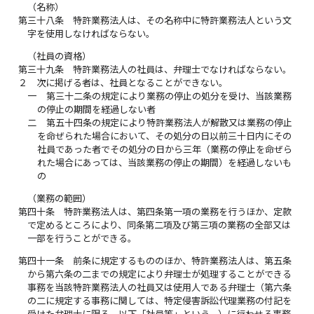
（名称）
第三十八条
特許業務法人は、その名称中に特許業務法人という文
字を使用しなければならない。
（社員の資格）
第三十九条
特許業務法人の社員は、弁理士でなければならない。
２
次に掲げる者は、社員となることができない。
一
第三十二条の規定により業務の停止の処分を受け、当該業務
の停止の期間を経過しない者
二
第五十四条の規定により特許業務法人が解散又は業務の停止
を命ぜられた場合において、その処分の日以前三十日内にその
社員であった者でその処分の日から三年（業務の停止を命ぜら
れた場合にあっては、当該業務の停止の期間）を経過しないも
の
（業務の範囲）
第四十条
特許業務法人は、第四条第一項の業務を行うほか、定款
で定めるところにより、同条第二項及び第三項の業務の全部又は
一部を行うことができる。
第四十一条
前条に規定するもののほか、特許業務法人は、第五条
から第六条の二までの規定により弁理士が処理することができる
事務を当該特許業務法人の社員又は使用人である弁理士（第六条
の二に規定する事務に関しては、特定侵害訴訟代理業務の付記を