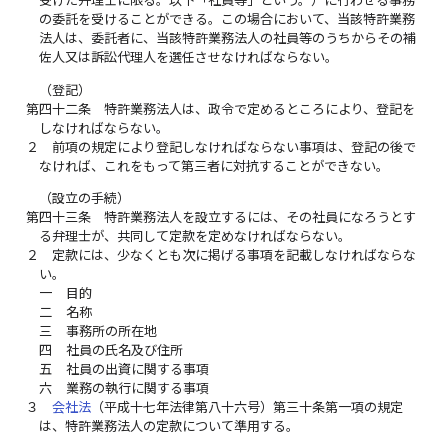
受けた弁理士に限る。以下「社員等」という。）に行わせる事務
の委託を受けることができる。この場合において、当該特許業務
法人は、委託者に、当該特許業務法人の社員等のうちからその補
佐人又は訴訟代理人を選任させなければならない。
（登記）
第四十二条
特許業務法人は、政令で定めるところにより、登記を
しなければならない。
２
前項の規定により登記しなければならない事項は、登記の後で
なければ、これをもって第三者に対抗することができない。
（設立の手続）
第四十三条
特許業務法人を設立するには、その社員になろうとす
る弁理士が、共同して定款を定めなければならない。
２
定款には、少なくとも次に掲げる事項を記載しなければならな
い。
一
目的
二
名称
三
事務所の所在地
四
社員の氏名及び住所
五
社員の出資に関する事項
六
業務の執行に関する事項
３
会社法
（平成十七年法律第八十六号）第三十条第一項の規定
は、特許業務法人の定款について準用する。