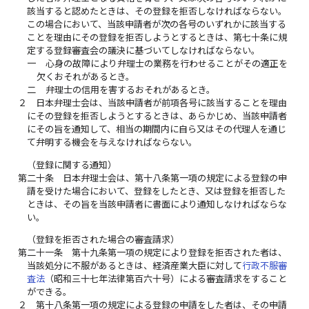
該当すると認めたときは、その登録を拒否しなければならない。
この場合において、当該申請者が次の各号のいずれかに該当する
ことを理由にその登録を拒否しようとするときは、第七十条に規
定する登録審査会の議決に基づいてしなければならない。
一
心身の故障により弁理士の業務を行わせることがその適正を
欠くおそれがあるとき。
二
弁理士の信用を害するおそれがあるとき。
２
日本弁理士会は、当該申請者が前項各号に該当することを理由
にその登録を拒否しようとするときは、あらかじめ、当該申請者
にその旨を通知して、相当の期間内に自ら又はその代理人を通じ
て弁明する機会を与えなければならない。
（登録に関する通知）
第二十条
日本弁理士会は、第十八条第一項の規定による登録の申
請を受けた場合において、登録をしたとき、又は登録を拒否した
ときは、その旨を当該申請者に書面により通知しなければならな
い。
（登録を拒否された場合の審査請求）
第二十一条
第十九条第一項の規定により登録を拒否された者は、
当該処分に不服があるときは、経済産業大臣に対して
行政不服審
査法
（昭和三十七年法律第百六十号）による審査請求をすること
ができる。
２
第十八条第一項の規定による登録の申請をした者は、その申請