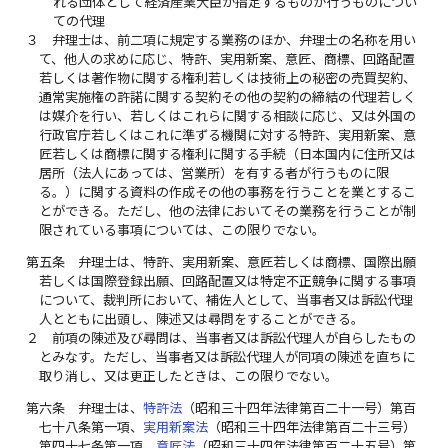
れる団体として経済産業大臣が指定するものが行うものについ
ての代理
３
弁理士は、前二項に規定する業務のほか、弁理士の名称を用い
て、他人の求めに応じ、特許、実用新案、意匠、商標、回路配置
若しくは著作物に関する権利若しくは技術上の秘密の売買契約、
通常実施権の許諾に関する契約その他の契約の締結の代理若しく
は媒介を行い、若しくはこれらに関する相談に応じ、又は外国の
行政官庁若しくはこれに準ずる機関に対する特許、実用新案、意
匠若しくは商標に関する権利に関する手続（日本国内に住所又は
居所（法人にあっては、営業所）を有する者が行うものに限
る。）に関する資料の作成その他の事務を行うことを業とするこ
とができる。ただし、他の法律においてその業務を行うことが制
限されている事項については、この限りでない。
第五条
弁理士は、特許、実用新案、意匠若しくは商標、国際出願
若しくは国際登録出願、回路配置又は特定不正競争に関する事項
について、裁判所において、補佐人として、当事者又は訴訟代理
人とともに出頭し、陳述又は尋問をすることができる。
２
前項の陳述及び尋問は、当事者又は訴訟代理人が自らしたもの
とみなす。ただし、当事者又は訴訟代理人が同項の陳述を直ちに
取り消し、又は更正したときは、この限りでない。
第六条
弁理士は、
特許法
（昭和三十四年法律第百二十一号）第百
七十八条第一項、
実用新案法
（昭和三十四年法律第百二十三号）
第四十七条第一項、
意匠法
（昭和三十四年法律第百二十五号）第