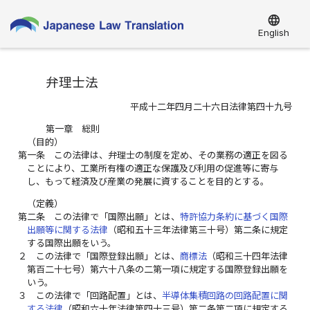
language
English
弁理士法
平成十二年四月二十六日法律第四十九号
第一章 総則
（目的）
第一条
この法律は、弁理士の制度を定め、その業務の適正を図る
ことにより、工業所有権の適正な保護及び利用の促進等に寄与
し、もって経済及び産業の発展に資することを目的とする。
（定義）
第二条
この法律で「国際出願」とは、
特許協力条約に基づく国際
出願等に関する法律
（昭和五十三年法律第三十号）第二条に規定
する国際出願をいう。
２
この法律で「国際登録出願」とは、
商標法
（昭和三十四年法律
第百二十七号）第六十八条の二第一項に規定する国際登録出願を
いう。
３
この法律で「回路配置」とは、
半導体集積回路の回路配置に関
する法律
（昭和六十年法律第四十三号）第二条第二項に規定する