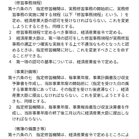
（修習事務規程）
第十六条の六
指定修習機関は、実務修習事務の開始前に、実務修
習事務の実施に関する規程（以下「修習事務規程」という。）を
定め、経済産業大臣の認可を受けなければならない。これを変更
しようとするときも、同様とする。
２
修習事務規程で定めるべき事項は、経済産業省令で定める。
３
経済産業大臣は、第一項の認可をした修習事務規程が実務修習
事務の適正かつ確実な実施をする上で不適当なものとなったと認
めるときは、指定修習機関に対し、これを変更すべきことを命ず
ることができる。
４
第一項の認可の基準については、経済産業省令で定める。
（事業計画等）
第十六条の七
指定修習機関は、毎事業年度、事業計画書及び収支
予算書を作成し、当該事業年度の開始前に（指定を受けた日の属
する事業年度にあっては、その指定を受けた後遅滞なく）、経済
産業大臣に提出しなければならない。これを変更しようとすると
きも、同様とする。
２
指定修習機関は、毎事業年度、事業報告書及び収支決算書を作
成し、当該事業年度の終了後三月以内に経済産業大臣に提出しな
ければならない。
（帳簿の備置き等）
第十六条の八
指定修習機関は、経済産業省令で定めるところによ