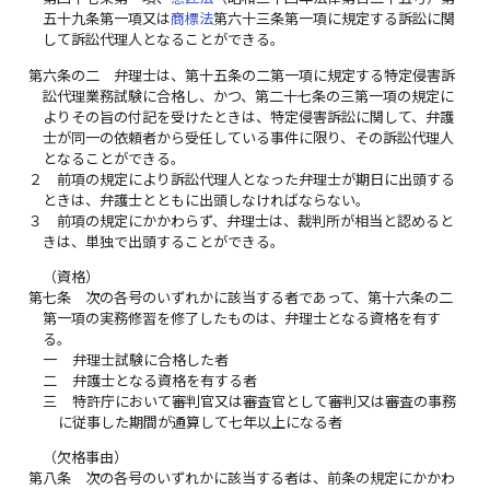
五十九条第一項又は
商標法
第六十三条第一項に規定する訴訟に関
して訴訟代理人となることができる。
第六条の二
弁理士は、第十五条の二第一項に規定する特定侵害訴
訟代理業務試験に合格し、かつ、第二十七条の三第一項の規定に
よりその旨の付記を受けたときは、特定侵害訴訟に関して、弁護
士が同一の依頼者から受任している事件に限り、その訴訟代理人
となることができる。
２
前項の規定により訴訟代理人となった弁理士が期日に出頭する
ときは、弁護士とともに出頭しなければならない。
３
前項の規定にかかわらず、弁理士は、裁判所が相当と認めると
きは、単独で出頭することができる。
（資格）
第七条
次の各号のいずれかに該当する者であって、第十六条の二
第一項の実務修習を修了したものは、弁理士となる資格を有す
る。
一
弁理士試験に合格した者
二
弁護士となる資格を有する者
三
特許庁において審判官又は審査官として審判又は審査の事務
に従事した期間が通算して七年以上になる者
（欠格事由）
第八条
次の各号のいずれかに該当する者は、前条の規定にかかわ