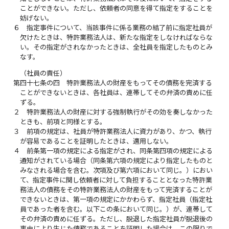
ことができない。ただし、依頼者の同意を得て指定をすることを
妨げない。
６
指定事件について、当該事件に係る業務の結了前に指定社員が
欠けたときは、特許業務法人は、新たな指定をしなければならな
い。その指定がされなかったときは、全社員を指定したものとみ
なす。
（社員の責任）
第四十七条の四
特許業務法人の財産をもってその債務を完済する
ことができないときは、各社員は、連帯してその弁済の責めに任
ずる。
２
特許業務法人の財産に対する強制執行がその効を奏しなかった
ときも、前項と同様とする。
３
前項の規定は、社員が特許業務法人に資力があり、かつ、執行
が容易であることを証明したときは、適用しない。
４
前条第一項の規定による指定がされ、同条第四項の規定による
通知がされている場合（同条第六項の規定により指定したものと
みなされる場合を含む。次項及び第六項において同じ。）におい
て、指定事件に関し依頼者に対して負担することとなった特許業
務法人の債務をその特許業務法人の財産をもって完済することが
できないときは、第一項の規定にかかわらず、指定社員（指定社
員であった者を含む。以下この条において同じ。）が、連帯して
その弁済の責めに任ずる。ただし、脱退した指定社員が脱退後の
事由により生じた債務であることを証明した場合は、この限りで