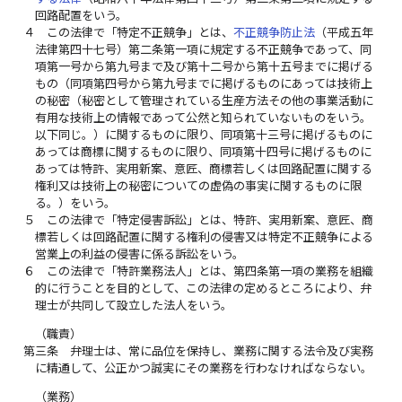
回路配置をいう。
４
この法律で「特定不正競争」とは、
不正競争防止法
（平成五年
法律第四十七号）第二条第一項に規定する不正競争であって、同
項第一号から第九号まで及び第十二号から第十五号までに掲げる
もの（同項第四号から第九号までに掲げるものにあっては技術上
の秘密（秘密として管理されている生産方法その他の事業活動に
有用な技術上の情報であって公然と知られていないものをいう。
以下同じ。）に関するものに限り、同項第十三号に掲げるものに
あっては商標に関するものに限り、同項第十四号に掲げるものに
あっては特許、実用新案、意匠、商標若しくは回路配置に関する
権利又は技術上の秘密についての虚偽の事実に関するものに限
る。）をいう。
５
この法律で「特定侵害訴訟」とは、特許、実用新案、意匠、商
標若しくは回路配置に関する権利の侵害又は特定不正競争による
営業上の利益の侵害に係る訴訟をいう。
６
この法律で「特許業務法人」とは、第四条第一項の業務を組織
的に行うことを目的として、この法律の定めるところにより、弁
理士が共同して設立した法人をいう。
（職責）
第三条
弁理士は、常に品位を保持し、業務に関する法令及び実務
に精通して、公正かつ誠実にその業務を行わなければならない。
（業務）