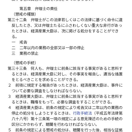
第五章 弁理士の責任
（懲戒の種類）
第三十二条
弁理士がこの法律若しくはこの法律に基づく命令に違
反したとき、又は弁理士たるにふさわしくない重大な非行があっ
たときは、経済産業大臣は、次に掲げる処分をすることができ
る。
一
戒告
二
二年以内の業務の全部又は一部の停止
三
業務の禁止
（懲戒の手続）
第三十三条
何人も、弁理士に前条に該当する事実があると思料す
るときは、経済産業大臣に対し、その事実を報告し、適当な措置
をとるべきことを求めることができる。
２
前項に規定する報告があったときは、経済産業大臣は、事件に
ついて必要な調査をしなければならない。
３
経済産業大臣は、弁理士に前条に該当する事実があると思料す
るときは、職権をもって、必要な調査をすることができる。
４
経済産業大臣は、前条の規定により戒告又は二年以内の業務の
停止の処分をしようとするときは、
行政手続法
（平成五年法律第
八十八号）第十三条第一項の規定による意見陳述のための手続の
区分にかかわらず、聴聞を行わなければならない。
５
前条の規定による懲戒の処分は、聴聞を行った後、相当な証拠