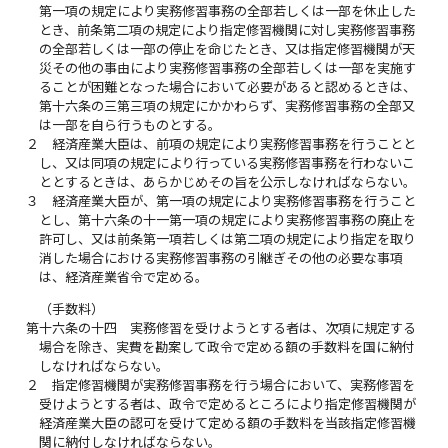
第一項の規定により実務修習事務の全部若しくは一部を休止した
とき、前条第二項の規定により指定修習機関に対し実務修習事務
の全部若しくは一部の停止を命じたとき、又は指定修習機関が天
災その他の事由により実務修習事務の全部若しくは一部を実施す
ることが困難となった場合において必要があると認めるときは、
第十六条の三第三項の規定にかかわらず、実務修習事務の全部又
は一部を自ら行うものとする。
２
経済産業大臣は、前項の規定により実務修習事務を行うことと
し、又は同項の規定により行っている実務修習事務を行わないこ
ととするときは、あらかじめその旨を公示しなければならない。
３
経済産業大臣が、第一項の規定により実務修習事務を行うこと
とし、第十六条の十一第一項の規定により実務修習事務の廃止を
許可し、又は前条第一項若しくは第二項の規定により指定を取り
消した場合における実務修習事務の引継ぎその他の必要な事項
は、経済産業省令で定める。
（手数料）
第十六条の十四
実務修習を受けようとする者は、次項に規定する
場合を除き、実費を勘案して政令で定める額の手数料を国に納付
しなければならない。
２
指定修習機関が実務修習事務を行う場合において、実務修習を
受けようとする者は、政令で定めるところにより指定修習機関が
経済産業大臣の認可を受けて定める額の手数料を当該指定修習機
関に納付しなければならない。