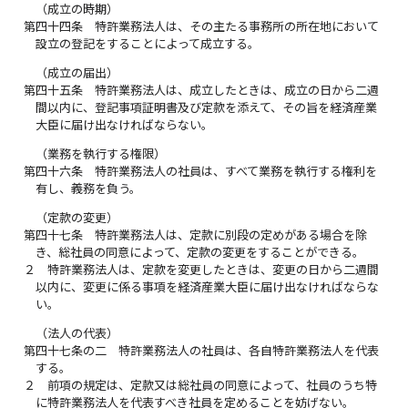
（成立の時期）
第四十四条
特許業務法人は、その主たる事務所の所在地において
設立の登記をすることによって成立する。
（成立の届出）
第四十五条
特許業務法人は、成立したときは、成立の日から二週
間以内に、登記事項証明書及び定款を添えて、その旨を経済産業
大臣に届け出なければならない。
（業務を執行する権限）
第四十六条
特許業務法人の社員は、すべて業務を執行する権利を
有し、義務を負う。
（定款の変更）
第四十七条
特許業務法人は、定款に別段の定めがある場合を除
き、総社員の同意によって、定款の変更をすることができる。
２
特許業務法人は、定款を変更したときは、変更の日から二週間
以内に、変更に係る事項を経済産業大臣に届け出なければならな
い。
（法人の代表）
第四十七条の二
特許業務法人の社員は、各自特許業務法人を代表
する。
２
前項の規定は、定款又は総社員の同意によって、社員のうち特
に特許業務法人を代表すべき社員を定めることを妨げない。