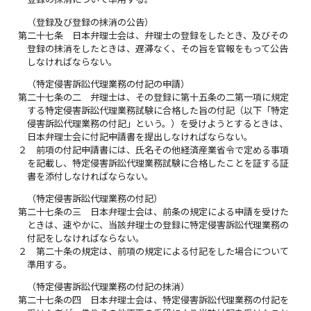
（登録及び登録の抹消の公告）
第二十七条
日本弁理士会は、弁理士の登録をしたとき、及びその
登録の抹消をしたときは、遅滞なく、その旨を官報をもって公告
しなければならない。
（特定侵害訴訟代理業務の付記の申請）
第二十七条の二
弁理士は、その登録に第十五条の二第一項に規定
する特定侵害訴訟代理業務試験に合格した旨の付記（以下「特定
侵害訴訟代理業務の付記」という。）を受けようとするときは、
日本弁理士会に付記申請書を提出しなければならない。
２
前項の付記申請書には、氏名その他経済産業省令で定める事項
を記載し、特定侵害訴訟代理業務試験に合格したことを証する証
書を添付しなければならない。
（特定侵害訴訟代理業務の付記）
第二十七条の三
日本弁理士会は、前条の規定による申請を受けた
ときは、速やかに、当該弁理士の登録に特定侵害訴訟代理業務の
付記をしなければならない。
２
第二十条の規定は、前項の規定による付記をした場合について
準用する。
（特定侵害訴訟代理業務の付記の抹消）
第二十七条の四
日本弁理士会は、特定侵害訴訟代理業務の付記を