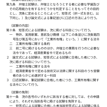
第九条
弁理士試験は、弁理士となろうとする者に必要な学識及び
その応用能力を有するかどうかを判定することをもってその目的
とし、次条に定めるところによって、短答式（択一式を含む。以
下同じ。）及び論文式による筆記並びに口述の方法により行う。
（試験の内容）
第十条
短答式による試験は、次に掲げる科目について行う。
一
特許、実用新案、意匠及び商標（以下この条並びに次条第四
号及び第五号において「工業所有権」という。）に関する法令
二
工業所有権に関する条約
三
前二号に掲げるもののほか、弁理士の業務を行うのに必要な
法令であって、経済産業省令で定めるもの
２
論文式による試験は、短答式による試験に合格した者につき、
次に掲げる科目について行う。
一
工業所有権に関する法令
二
経済産業省令で定める技術又は法律に関する科目のうち受験
者のあらかじめ選択する一科目
３
口述試験は、筆記試験に合格した者につき、工業所有権に関す
る法令について行う。
（試験の免除）
第十一条
次の各号のいずれかに該当する者に対しては、その申請
により、それぞれ当該各号に掲げる試験を免除する。
一
短答式による試験に合格した者当該短答式による試験に係る