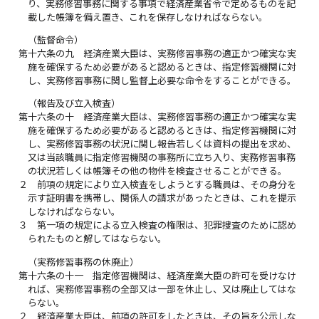
り、実務修習事務に関する事項で経済産業省令で定めるものを記
載した帳簿を備え置き、これを保存しなければならない。
（監督命令）
第十六条の九
経済産業大臣は、実務修習事務の適正かつ確実な実
施を確保するため必要があると認めるときは、指定修習機関に対
し、実務修習事務に関し監督上必要な命令をすることができる。
（報告及び立入検査）
第十六条の十
経済産業大臣は、実務修習事務の適正かつ確実な実
施を確保するため必要があると認めるときは、指定修習機関に対
し、実務修習事務の状況に関し報告若しくは資料の提出を求め、
又は当該職員に指定修習機関の事務所に立ち入り、実務修習事務
の状況若しくは帳簿その他の物件を検査させることができる。
２
前項の規定により立入検査をしようとする職員は、その身分を
示す証明書を携帯し、関係人の請求があったときは、これを提示
しなければならない。
３
第一項の規定による立入検査の権限は、犯罪捜査のために認め
られたものと解してはならない。
（実務修習事務の休廃止）
第十六条の十一
指定修習機関は、経済産業大臣の許可を受けなけ
れば、実務修習事務の全部又は一部を休止し、又は廃止してはな
らない。
２
経済産業大臣は、前項の許可をしたときは、その旨を公示しな