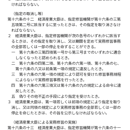
ければならない。
（指定の取消し等）
第十六条の十二
経済産業大臣は、指定修習機関が第十六条の三第
五項第二号に該当するに至ったときは、その指定を取り消さなけ
ればならない。
２
経済産業大臣は、指定修習機関が次の各号のいずれかに該当す
るときは、その指定を取り消し、又は期間を定めて実務修習事務
の全部若しくは一部の停止を命ずることができる。
一
第十六条の三第四項第一号から第三号までのいずれかに適合
しなくなったと認められるとき。
二
第十六条の四第二項、第十六条の六第一項、第十六条の七、
第十六条の八又は前条第一項の規定に違反したとき。
三
第十六条の六第一項の規定により認可を受けた修習事務規程
によらないで実務修習事務を行ったとき。
四
第十六条の六第三項又は第十六条の九の規定による命令に違
反したとき。
五
偽りその他不正の手段により指定を受けたとき。
３
経済産業大臣は、第一項若しくは前項の規定により指定を取り
消し、又は同項の規定により実務修習事務の全部若しくは一部の
停止を命じたときは、その旨を公示しなければならない。
（経済産業大臣による実務修習の実施）
第十六条の十三
経済産業大臣は、指定修習機関が第十六条の十一