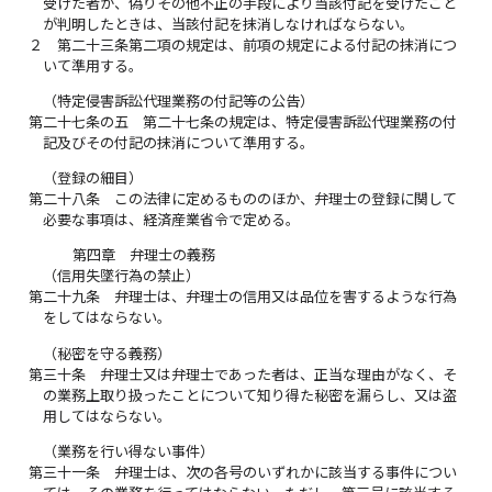
受けた者が、偽りその他不正の手段により当該付記を受けたこと
が判明したときは、当該付記を抹消しなければならない。
２
第二十三条第二項の規定は、前項の規定による付記の抹消につ
いて準用する。
（特定侵害訴訟代理業務の付記等の公告）
第二十七条の五
第二十七条の規定は、特定侵害訴訟代理業務の付
記及びその付記の抹消について準用する。
（登録の細目）
第二十八条
この法律に定めるもののほか、弁理士の登録に関して
必要な事項は、経済産業省令で定める。
第四章 弁理士の義務
（信用失墜行為の禁止）
第二十九条
弁理士は、弁理士の信用又は品位を害するような行為
をしてはならない。
（秘密を守る義務）
第三十条
弁理士又は弁理士であった者は、正当な理由がなく、そ
の業務上取り扱ったことについて知り得た秘密を漏らし、又は盗
用してはならない。
（業務を行い得ない事件）
第三十一条
弁理士は、次の各号のいずれかに該当する事件につい