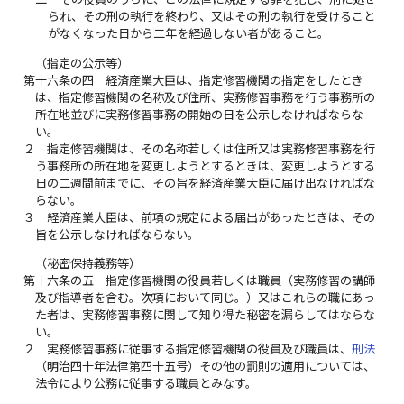
られ、その刑の執行を終わり、又はその刑の執行を受けること
がなくなった日から二年を経過しない者があること。
（指定の公示等）
第十六条の四
経済産業大臣は、指定修習機関の指定をしたとき
は、指定修習機関の名称及び住所、実務修習事務を行う事務所の
所在地並びに実務修習事務の開始の日を公示しなければならな
い。
２
指定修習機関は、その名称若しくは住所又は実務修習事務を行
う事務所の所在地を変更しようとするときは、変更しようとする
日の二週間前までに、その旨を経済産業大臣に届け出なければな
らない。
３
経済産業大臣は、前項の規定による届出があったときは、その
旨を公示しなければならない。
（秘密保持義務等）
第十六条の五
指定修習機関の役員若しくは職員（実務修習の講師
及び指導者を含む。次項において同じ。）又はこれらの職にあっ
た者は、実務修習事務に関して知り得た秘密を漏らしてはならな
い。
２
実務修習事務に従事する指定修習機関の役員及び職員は、
刑法
（明治四十年法律第四十五号）その他の罰則の適用については、
法令により公務に従事する職員とみなす。