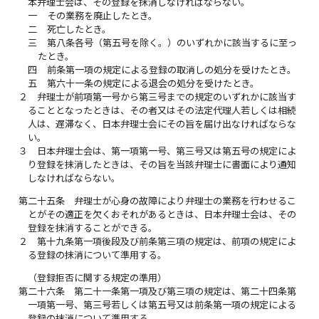
本弁理士会は、その登録を抹消しなければならない。
一
その業務を廃止したとき。
二
死亡したとき。
三
第八条各号（第五号を除く。）のいずれかに該当するに至っ
たとき。
四
前条第一項の規定による登録の取消しの処分を受けたとき。
五
第六十一条の規定による退会の処分を受けたとき。
２
弁理士が前項第一号から第三号までの規定のいずれかに該当す
ることとなったときは、その者又はその法定代理人若しくは相続
人は、遅滞なく、日本弁理士会にその旨を届け出なければならな
い。
３
日本弁理士会は、第一項第一号、第三号又は第五号の規定によ
り登録を抹消したときは、その旨を当該弁理士に書面により通知
しなければならない。
第二十五条
弁理士が心身の故障により弁理士の業務を行わせるこ
とがその適正を欠くおそれがあるときは、日本弁理士会は、その
登録を抹消することができる。
２
第十九条第一項後段及び前条第三項の規定は、前項の規定によ
る登録の抹消について準用する。
（登録拒否に関する規定の準用）
第二十六条
第二十一条第一項及び第三項の規定は、第二十四条第
一項第一号、第三号若しくは第五号又は前条第一項の規定による
登録の抹消について準用する。