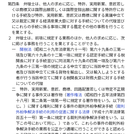
第四条
弁理士は、他人の求めに応じ、特許、実用新案、意匠若し
くは商標又は国際出願若しくは国際登録出願に関する特許庁にお
ける手続及び特許、実用新案、意匠又は商標に関する異議申立て
又は裁定に関する経済産業大臣に対する手続についての代理並び
にこれらの手続に係る事項に関する鑑定その他の事務を行うこと
を業とする。
２
弁理士は、前項に規定する業務のほか、他人の求めに応じ、次
に掲げる事務を行うことを業とすることができる。
一
関税法
（昭和二十九年法律第六十一号）第六十九条の三第一
項及び第六十九条の十二第一項に規定する認定手続に関する税
関長に対する手続並びに同法第六十九条の四第一項及び第六十
九条の十三第一項の規定による申立て並びに当該申立てをした
者及び当該申立てに係る貨物を輸出し、又は輸入しようとする
者が行う当該申立てに関する税関長又は財務大臣に対する手続
についての代理
二
特許、実用新案、意匠、商標、回路配置若しくは特定不正競
争に関する事件又は著作物（
著作権法
（昭和四十五年法律第四
十八号）第二条第一項第一号に規定する著作物をいう。以下同
じ。）に関する権利に関する事件の裁判外紛争解決手続（
裁判
外紛争解決手続の利用の促進に関する法律
（平成十六年法律第
百五十一号）第一条に規定する裁判外紛争解決手続をいう。以
下この号において同じ。）であって、これらの事件の裁判外紛
争解決手続の業務を公正かつ適確に行うことができると認めら