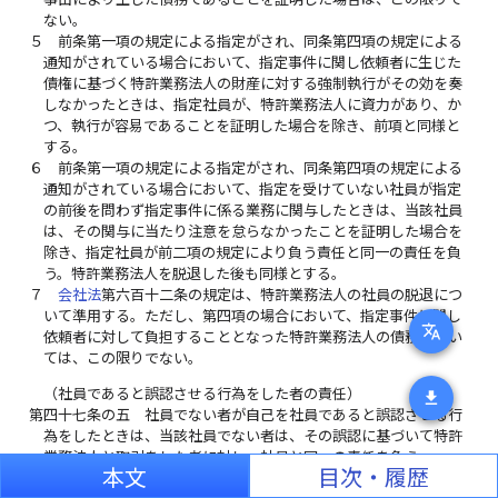
ない。
５
前条第一項の規定による指定がされ、同条第四項の規定による
通知がされている場合において、指定事件に関し依頼者に生じた
債権に基づく特許業務法人の財産に対する強制執行がその効を奏
しなかったときは、指定社員が、特許業務法人に資力があり、か
つ、執行が容易であることを証明した場合を除き、前項と同様と
する。
６
前条第一項の規定による指定がされ、同条第四項の規定による
通知がされている場合において、指定を受けていない社員が指定
の前後を問わず指定事件に係る業務に関与したときは、当該社員
は、その関与に当たり注意を怠らなかったことを証明した場合を
除き、指定社員が前二項の規定により負う責任と同一の責任を負
う。特許業務法人を脱退した後も同様とする。
７
会社法
第六百十二条の規定は、特許業務法人の社員の脱退につ
いて準用する。ただし、第四項の場合において、指定事件に関し
translate
依頼者に対して負担することとなった特許業務法人の債務につい
ては、この限りでない。
（社員であると誤認させる行為をした者の責任）
download
第四十七条の五
社員でない者が自己を社員であると誤認させる行
為をしたときは、当該社員でない者は、その誤認に基づいて特許
業務法人と取引をした者に対し、社員と同一の責任を負う。
本文
目次・履歴
（特定の事件についての業務の制限）