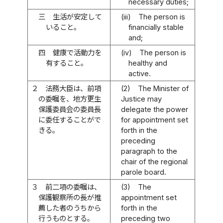
necessary duties;
三
生活が安定して
(iii)
The person is
いること。
financially stable
and;
四
健康で活動力を
(iv)
The person is
有すること。
healthy and
active.
２
法務大臣は、前項
(2)
The Minister of
の委嘱を、地方更生
Justice may
保護委員会の委員長
delegate the power
に委任することがで
for appointment set
きる。
forth in the
preceding
paragraph to the
chair of the regional
parole board.
３
前二項の委嘱は、
(3)
The
保護観察所の長が推
appointment set
薦した者のうちから
forth in the
行うものとする。
preceding two