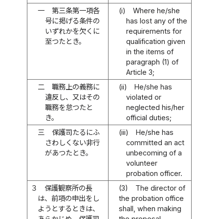
一
第三条第一項各
(i)
Where he/she
号に掲げる条件の
has lost any of the
いずれかを欠くに
requirements for
至つたとき。
qualification given
in the items of
paragraph (1) of
Article 3;
二
職務上の義務に
(ii)
He/she has
違反し、又はその
violated or
職務を怠つたと
neglected his/her
き。
official duties;
三
保護司たるにふ
(iii)
He/she has
さわしくない非行
committed an act
があつたとき。
unbecoming of a
volunteer
probation officer.
３
保護観察所の長
(3)
The director of
は、前項の申出をし
the probation office
ようとするときは、
shall, when making
あらかじめ、保護司
the proposal