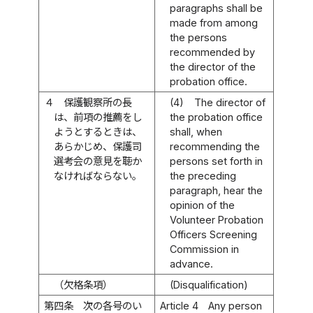
paragraphs shall be
made from among
the persons
recommended by
the director of the
probation office.
４
保護観察所の長
(4)
The director of
は、前項の推薦をし
the probation office
ようとするときは、
shall, when
あらかじめ、保護司
recommending the
選考会の意見を聴か
persons set forth in
なければならない。
the preceding
paragraph, hear the
opinion of the
Volunteer Probation
Officers Screening
Commission in
advance.
（欠格条項）
(Disqualification)
第四条
次の各号のい
Article 4
Any person