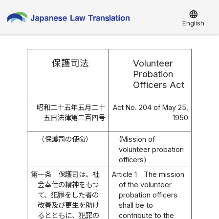
language
English
保護司法
Volunteer
Probation
Officers Act
昭和二十五年五月二十
Act No. 204 of May 25,
五日法律第二百四号
1950
（保護司の使命）
(Mission of
volunteer probation
officers)
第一条
保護司は、社
Article 1
The mission
会奉仕の精神をもつ
of the volunteer
て、犯罪をした者の
probation officers
改善及び更生を助け
shall be to
るとともに、犯罪の
contribute to the