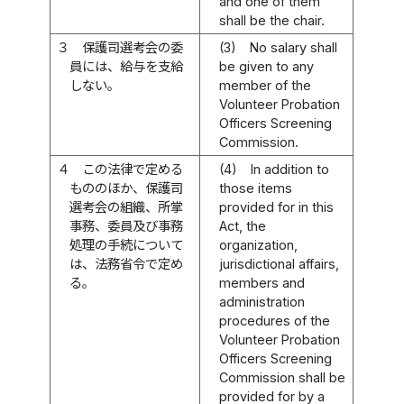
and one of them
shall be the chair.
３
保護司選考会の委
(3)
No salary shall
員には、給与を支給
be given to any
しない。
member of the
Volunteer Probation
Officers Screening
Commission.
４
この法律で定める
(4)
In addition to
もののほか、保護司
those items
選考会の組織、所掌
provided for in this
事務、委員及び事務
Act, the
処理の手続について
organization,
は、法務省令で定め
jurisdictional affairs,
る。
members and
administration
procedures of the
Volunteer Probation
Officers Screening
Commission shall be
provided for by a