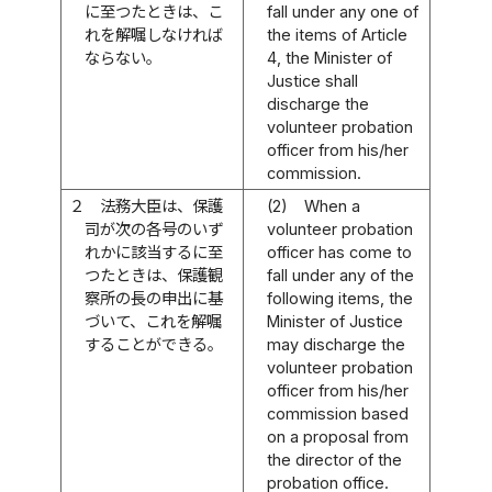
に至つたときは、こ
fall under any one of
れを解嘱しなければ
the items of Article
ならない。
4, the Minister of
Justice shall
discharge the
volunteer probation
officer from his/her
commission.
２
法務大臣は、保護
(2)
When a
司が次の各号のいず
volunteer probation
れかに該当するに至
officer has come to
つたときは、保護観
fall under any of the
察所の長の申出に基
following items, the
づいて、これを解嘱
Minister of Justice
することができる。
may discharge the
volunteer probation
officer from his/her
commission based
on a proposal from
the director of the
probation office.