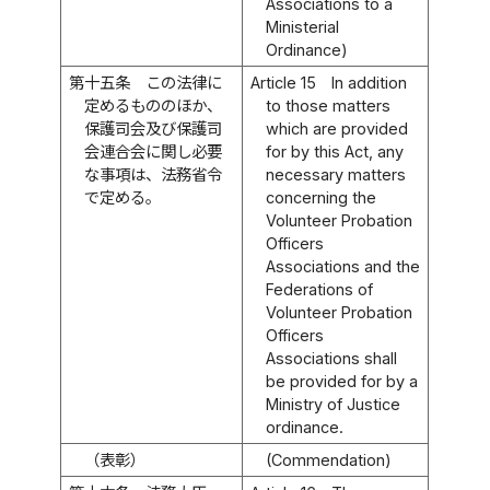
Associations to a
Ministerial
Ordinance)
第十五条
この法律に
Article 15
In addition
定めるもののほか、
to those matters
保護司会及び保護司
which are provided
会連合会に関し必要
for by this Act, any
な事項は、法務省令
necessary matters
で定める。
concerning the
Volunteer Probation
Officers
Associations and the
Federations of
Volunteer Probation
Officers
Associations shall
be provided for by a
Ministry of Justice
ordinance.
（表彰）
(Commendation)