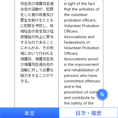
司会及び保護司会連
in light of the fact
合会の活動が、犯罪
that the activities of
をした者の改善及び
the volunteer
更生を助けるととも
probation officers,
に犯罪を予防し、地
Volunteer Probation
域社会の安全及び住
Officers
民福祉の向上に寄与
Associations and
するものであること
Federations of
にかんがみ、その地
Volunteer Probation
域において行われる
Officers
保護司、保護司会及
Associations assist
び保護司会連合会の
in the improvement
活動に対して必要な
and rehabilitation of
協力をすることがで
persons who have
きる。
committed offenses
and in the
prevention of crime,
translate
and contribute to
the safety of the
community and
本文
目次・履歴
improvement of the