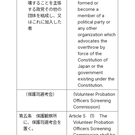
壊することを主張
formed or
する政党その他の
become a
団体を結成し、又
member of a
はこれに加入した
political party or
者
any other
organization which
advocates the
overthrow by
force of the
Constitution of
Japan or the
government
existing under the
Constitution.
（保護司選考会）
(Volunteer Probation
Officers Screening
Commission)
第五条
保護観察所
Article 5
(1)
The
に、保護司選考会を
Volunteer Probation
置く。
Officers Screening
Commission shall be