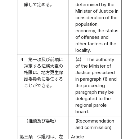
慮して定める。
determined by the
Minister of Justice in
consideration of the
population,
economy, the status
of offenses and
other factors of the
locality.
４
第一項及び前項に
(4)
The authority
規定する法務大臣の
of the Minister of
権限は、地方更生保
Justice prescribed
護委員会に委任する
in paragraph (1) and
ことができる。
the preceding
paragraph may be
delegated to the
regional parole
board.
（推薦及び委嘱）
(Recommendation
and commission)
第三条
保護司は、左
Article