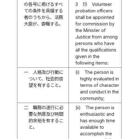
の各号に掲げるすべ
3
(1)
Volunteer
ての条件を具備する
probation officers
者のうちから、法務
shall be appointed
大臣が、委嘱する。
for commission by
the Minister of
Justice from among
persons who have
all the qualifications
given in the
following items:
一
人格及び行動に
(i)
The person is
ついて、社会的信
highly evaluated in
望を有すること。
terms of character
and conduct in the
community;
二
職務の遂行に必
(ii)
The person is
要な熱意及び時間
enthusiastic and
的余裕を有するこ
has enough time
と。
available to
accomplish the