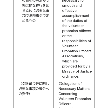
の任務の円滑かつ
necessary for
効果的な遂行を図
smooth and
るために必要な事
effective
項で法務省令で定
accomplishment
めるもの
of the duties of
the volunteer
probation officers
or the
responsibilities of
Volunteer
Probation Officers
Associations,
which are
provided for by a
Ministry of Justice
ordinance.
（保護司会等に関し
(Delegation of
必要な事項の省令へ
Necessary Matters
の委任）
Concerning
Volunteer Probation
Officers