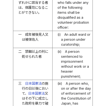
ずれかに該当する者
who falls under any
は、保護司になるこ
of the following
とができない。
items shall be
disqualified as a
volunteer probation
officer:
一
成年被後見人又
(i)
An adult ward or
は被保佐人
a person under
curatorship;
二
禁錮以上の刑に
(ii)
A person
処せられた者
sentenced to
imprisonment
without work or a
heavier
punishment;
三
日本国憲法
の施
(iii)
A person who,
行の日以後におい
on or after the day
て、
日本国憲法
又
of enforcement of
はその下に成立し
the Constitution of
た政府を暴力で破
Japan, has