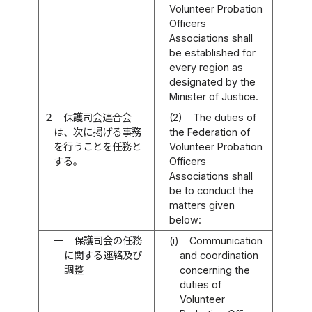
Volunteer Probation
Officers
Associations shall
be established for
every region as
designated by the
Minister of Justice.
２
保護司会連合会
(2)
The duties of
は、次に掲げる事務
the Federation of
を行うことを任務と
Volunteer Probation
する。
Officers
Associations shall
be to conduct the
matters given
below:
一
保護司会の任務
(i)
Communication
に関する連絡及び
and coordination
調整
concerning the
duties of
Volunteer