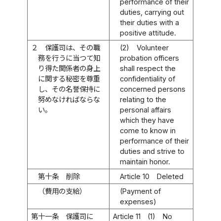
performance of their
duties, carrying out
their duties with a
positive attitude.
２
保護司は、その職
(2)
Volunteer
務を行うに当つて知
probation officers
り得た関係者の身上
shall respect the
に関する秘密を尊重
confidentiality of
し、その名誉保持に
concerned persons
努めなければならな
relating to the
い。
personal affairs
which they have
come to know in
performance of their
duties and strive to
maintain honor.
第十条
削除
Article 10
Deleted
（費用の支給）
(Payment of
expenses)
第十一条
保護司に
Article 11
(1)
No