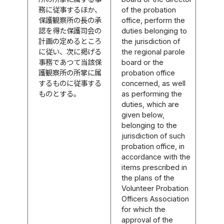
務に従事するほか、
of the probation
保護観察所の長の承
office, perform the
認を得た保護司会の
duties belonging to
計画の定めるところ
the jurisdiction of
に従い、次に掲げる
the regional parole
事務であつて当該保
board or the
護観察所の所掌に属
probation office
するものに従事する
concerned, as well
ものとする。
as performing the
duties, which are
given below,
belonging to the
jurisdiction of such
probation office, in
accordance with the
items prescribed in
the plans of the
Volunteer Probation
Officers Association
for which the
approval of the