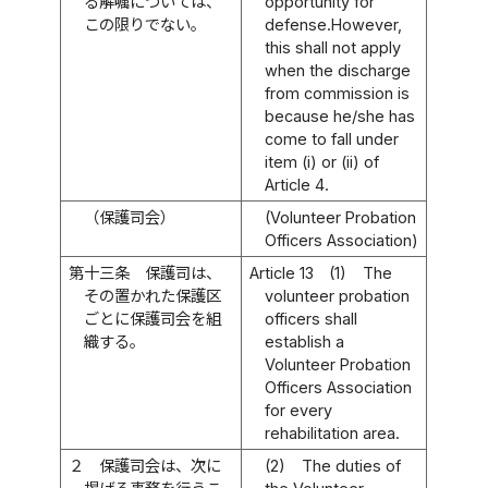
る解嘱については、
opportunity for
この限りでない。
defense.However,
this shall not apply
when the discharge
from commission is
because he/she has
come to fall under
item (i) or (ii) of
Article 4.
（保護司会）
(Volunteer Probation
Officers Association)
第十三条
保護司は、
Article 13
(1)
The
その置かれた保護区
volunteer probation
ごとに保護司会を組
officers shall
織する。
establish a
Volunteer Probation
Officers Association
for every
rehabilitation area.
２
保護司会は、次に
(2)
The duties of