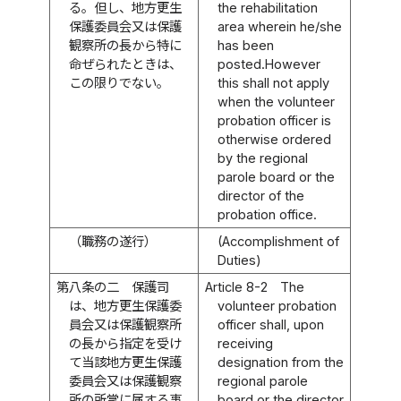
る。但し、地方更生
the rehabilitation
保護委員会又は保護
area wherein he/she
観察所の長から特に
has been
命ぜられたときは、
posted.However
この限りでない。
this shall not apply
when the volunteer
probation officer is
otherwise ordered
by the regional
parole board or the
director of the
probation office.
（職務の遂行）
(Accomplishment of
Duties)
第八条の二
保護司
Article 8-2
The
は、地方更生保護委
volunteer probation
員会又は保護観察所
officer shall, upon
の長から指定を受け
receiving
て当該地方更生保護
designation from the
委員会又は保護観察
regional parole
所の所掌に属する事
board or the director