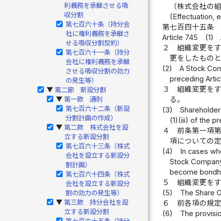
利義務を承継させる吸
（株式会社の
収分割
(Effectuation, 
第七百六十条（持分会
第七百四十五条
社に権利義務を承継さ
Article 745
(1)
せる吸収分割契約）
２
組織変更を
第七百六十一条（持分
更をしたもの
会社に権利義務を承継
(2)
A Stock Comp
させる吸収分割の効力
preceding Artic
の発生等）
３
組織変更を
第二節 新設分割
▶
第一款 通則
る。
▶
第七百六十二条（新設
(3)
Shareholders
分割計画の作成）
(1)(iii) of the
第二款 株式会社を設
▶
４
前条第一項
立する新設分割
項についての
第七百六十三条（株式
(4)
In cases whe
会社を設立する新設分
Stock Company e
割計画）
become bondhold
第七百六十四条（株式
５
組織変更を
会社を設立する新設分
(5)
The Share O
割の効力の発生等）
第三款 持分会社を設
▶
６
前各項の規
立する新設分割
(6)
The provisio
第七百六十五条（持分