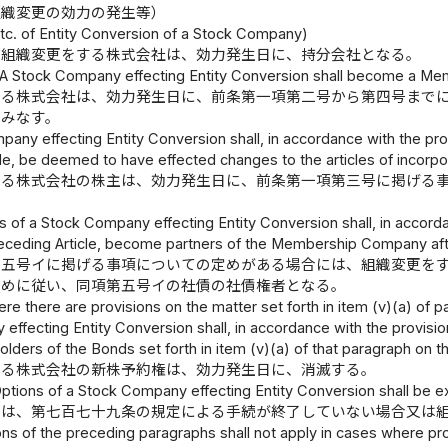
組織変更の効力の発生等）
etc. of Entity Conversion of a Stock Company)
組織変更をする株式会社は、効力発生日に、持分会社となる。
A Stock Company effecting Entity Conversion shall become a Me
する株式会社は、効力発生日に、前条第一項第二号から第四号まで
とみなす。
any effecting Entity Conversion shall, in accordance with the provis
le, be deemed to have effected changes to the articles of incorpor
する株式会社の株主は、効力発生日に、前条第一項第三号に掲げる
 of a Stock Company effecting Entity Conversion shall, in accorda
 preceding Article, become partners of the Membership Company aft
第五号イに掲げる事項についての定めがある場合には、組織変更を
定めに従い、同項第五号イの社債の社債権者となる。
re there are provisions on the matter set forth in item (v)(a) of p
ffecting Entity Conversion shall, in accordance with the provisions
ers of the Bonds set forth in item (v)(a) of that paragraph on th
する株式会社の新株予約権は、効力発生日に、消滅する。
ptions of a Stock Company effecting Entity Conversion shall be ex
定は、第七百七十九条の規定による手続が終了していない場合又は
ns of the preceding paragraphs shall not apply in cases where pro