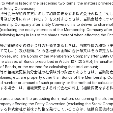
n to what is listed in the preceding two items, the matters provide
r Entity Conversion;
後持分会社が組織変更に際して組織変更をする株式会社の株主に対
の号及び次号において同じ。）を交付するときは、当該金銭等につ
mbership Company after Entity Conversion is to deliver to shareho
(excluding the equity interests of the Membership Company after E
following item) in lieu of the shares thereof when effecting the E
等が組織変更後持分会社の社債であるときは、当該社債の種類（
いて同じ。）及び種類ごとの各社債の金額の合計額又はその算定方
 Monies, etc. are Bonds of the Membership Company after Entity C
e classes of Bonds prescribed in Article 107 (2)(ii)(b); hereinafter
of Bonds, or the method for calculating that total amount;
銭等が組織変更後持分会社の社債以外の財産であるときは、当該財
 Monies, etc. are property other than Bonds of the Membership Com
nd number or amount of such property, or the method for calculat
定する場合には、組織変更をする株式会社の株主（組織変更をする
se prescribed in the preceding item, matters concerning the allotme
mpany effecting the Entity Conversion (excluding the Stock Compa
をする株式会社が新株予約権を発行しているときは、組織変更後持