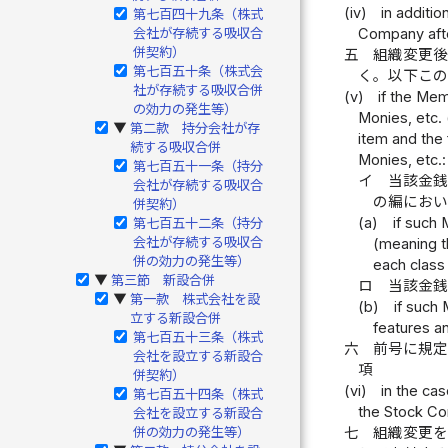
(iv)
in additio
第七百四十九条（株式
Company afte
会社が存続する吸収合
併契約）
五
組織変更
第七百五十条（株式会
く。以下こ
社が存続する吸収合併
(v)
if the Me
の効力の発生等）
Monies, etc. 
第二款 持分会社が存
▶
item and the 
続する吸収合併
Monies, etc.:
第七百五十一条（持分
イ
当該金銭
会社が存続する吸収合
の編にお
併契約）
(a)
if such
第七百五十二条（持分
会社が存続する吸収合
(meaning th
併の効力の発生等）
each class 
第三節 新設合併
▶
ロ
当該金
第一款 株式会社を設
▶
(b)
if such
立する新設合併
features a
第七百五十三条（株式
六
前号に規
会社を設立する新設合
項
併契約）
(vi)
in the ca
第七百五十四条（株式
the Stock Co
会社を設立する新設合
七
組織変更
併の効力の発生等）