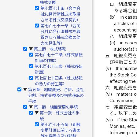
株式交換
ロ
組織変
第七百七十条（合同会
ある場合
社に発行済株式を取得
(b)
in case
させる株式交換契約）
articles of
第七百七十一条（合同
accounting
会社に発行済株式を取
ハ
組織変
得させる株式交換の効
(c)
in case
力の発生等）
auditor(s)
第二節 株式移転
▶
第七百七十二条（株式移転
五
組織変更
計画の作成）
び種類ごと
第七百七十三条（株式移転
(v)
the number
計画）
the Stock Co
第七百七十四条（株式移転
effecting the
の効力の発生等）
六
組織変更
第五章 組織変更、合併、会社
▶
(vi)
matters c
分割、株式交換及び株式移転の
Conversion;
手続
七
組織変更
第一節 組織変更の手続
▶
第一款 株式会社の手
く。以下こ
▶
続
(vii)
if the St
第七百七十五条（組織
Monies, etc. 
変更計画に関する書面
following ite
等の備置き及び閲覧