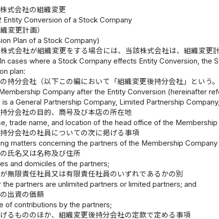
株式会社の組織変更
2 Entity Conversion of a Stock Company
組織変更計画）
sion Plan of a Stock Company)
株式会社が組織変更をする場合には、当該株式会社は、組織変更
In cases where a Stock Company effects Entity Conversion, the St
on plan:
後の持分会社（以下この編において「組織変更後持分会社」という
Membership Company after the Entity Conversion (hereinafter re
 is a General Partnership Company, Limited Partnership Company, 
後持分会社の目的、商号及び本店の所在地
e, trade name, and location of the head office of the Membership
後持分会社の社員についての次に掲げる事項
wing matters concerning the partners of the Membership Company a
員の氏名又は名称及び住所
es and domiciles of the partners;
員が無限責任社員又は有限責任社員のいずれであるかの別
the partners are unlimited partners or limited partners; and
員の出資の価額
e of contributions by the partners;
掲げるもののほか、組織変更後持分会社の定款で定める事項