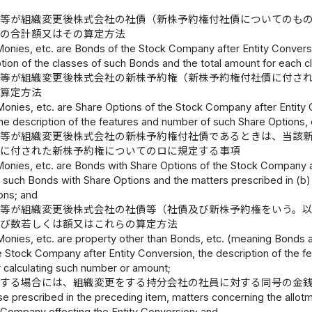
銭等が組織変更後株式会社の社債（新株予約権付社債についてのも
額の合計額又はその算定方法
 Monies, etc. are Bonds of the Stock Company after Entity Convers
tion of the classes of such Bonds and the total amount for each cl
銭等が組織変更後株式会社の新株予約権（新株予約権付社債に付さ
の算定方法
 Monies, etc. are Share Options of the Stock Company after Entity
the description of the features and number of such Share Options, 
銭等が組織変更後株式会社の新株予約権付社債であるときは、当該
債に付された新株予約権についてのロに規定する事項
Monies, etc. are Bonds with Share Options of the Stock Company af
 such Bonds with Share Options and the matters prescribed in (b)
ons; and
等が組織変更後株式会社の社債等（社債及び新株予約権をいう。
及び数若しくは額又はこれらの算定方法
 Monies, etc. are property other than Bonds, etc. (meaning Bonds a
he Stock Company after Entity Conversion, the description of the 
 calculating such number or amount;
定する場合には、組織変更をする持分会社の社員に対する同号の金
se prescribed in the preceding item, matters concerning the allotme
ompany effecting the Entity Conversion; and