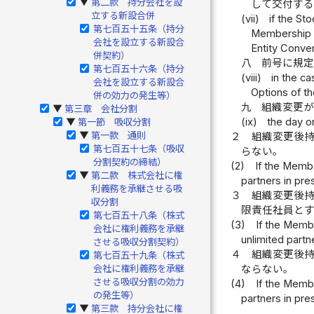
第二款 持分会社を設
▶
して交付す
立する新設合併
(vii)
if the St
第七百五十五条（持分
Membership Co
会社を設立する新設合
Entity Conver
併契約）
八
前号に規
第七百五十六条（持分
(viii)
in the ca
会社を設立する新設合
Options of t
併の効力の発生等）
九
組織変更
第三章 会社分割
▶
(ix)
the day o
第一節 吸収分割
▶
第一款 通則
２
組織変更後
▶
第七百五十七条（吸収
らない。
分割契約の締結）
(2)
If the Membe
第二款 株式会社に権
▶
partners in pres
利義務を承継させる吸
３
組織変更後
収分割
限責任社員と
第七百五十八条（株式
(3)
If the Membe
会社に権利義務を承継
unlimited partne
させる吸収分割契約）
４
組織変更後
第七百五十九条（株式
ならない。
会社に権利義務を承継
させる吸収分割の効力
(4)
If the Membe
の発生等）
partners in pres
第三款 持分会社に権
▶