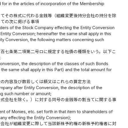
d for in the articles of incorporation of the Membership
してその株式に代わる金銭等（組織変更後持分会社の持分を除
いての次に掲げる事項
lders of the Stock Company effecting the Entity Conversion
ntity Conversion; hereinafter the same shall apply in this
ntity Conversion, the following matters concerning such
第百七条第二項第二号ロに規定する社債の種類をいう。以下こ
法
onversion, the description of the classes of such Bonds
 the same shall apply in this Part) and the total amount for
産の内容及び数若しくは額又はこれらの算定方法
pany after Entity Conversion, the description of the
ing such number or amount;
株式会社を除く。）に対する同号の金銭等の割当てに関する事
nt of Monies, etc. set forth in that item to shareholders of
ny effecting the Entity Conversion);
分会社が組織変更に際して当該新株予約権の新株予約権者に対