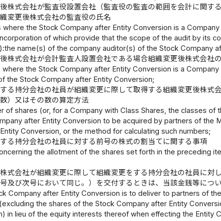
更後株式会社が監査役設置会社（監査役の監査の範囲を会計に関す
組織変更後株式会社の監査役の氏名
s where the Stock Company after Entity Conversion is a Company
 incorporation of which provide that the scope of the audit by its co
):the name(s) of the company auditor(s) of the Stock Company af
更後株式会社が会計監査人設置会社である場合組織変更後株式会社
s where the Stock Company after Entity Conversion is a Company 
 of the Stock Company after Entity Conversion;
をする持分会社の社員が組織変更に際して取得する組織変更後株式
の数）又はその数の算定方法
 of shares (or, for a Company with Class Shares, the classes of 
mpany after Entity Conversion to be acquired by partners of the
 Entity Conversion, or the method for calculating such numbers;
をする持分会社の社員に対する前号の株式の割当てに関する事項
oncerning the allotment of the shares set forth in the preceding 
後株式会社が組織変更に際して組織変更をする持分会社の社員に対
の号及び次号において同じ。）を交付するときは、当該金銭等につ
ock Company after Entity Conversion is to deliver to partners of
(excluding the shares of the Stock Company after Entity Conversion
m) in lieu of the equity interests thereof when effecting the Entit