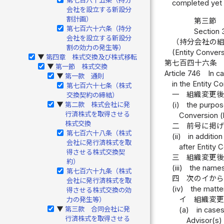
completed yet 
会社を設立する新設分
割計画）
第三節 
第七百六十六条（持分
Section 
会社を設立する新設分
（持分会社の
割の効力の発生等）
(Entity Conver
第四章 株式交換及び株式移転
▶
第七百四十六条
第一節 株式交換
▶
Article 746
In c
第一款 通則
▶
in the Entity C
第七百六十七条（株式
一
組織変更
交換契約の締結）
(i)
the purpos
第二款 株式会社に発
▶
行済株式を取得させる
Conversion (h
株式交換
二
前号に掲
第七百六十八条（株式
(ii)
in additio
会社に発行済株式を取
after Entity 
得させる株式交換契
三
組織変更
約）
(iii)
the names
第七百六十九条（株式
四
次のイか
会社に発行済株式を取
(iv)
the matter
得させる株式交換の効
イ
組織変
力の発生等）
第三款 合同会社に発
(a)
in case
▶
行済株式を取得させる
Advisor(s)