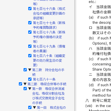
etc.:
等）
イ
当該金
第七百七十六条（株式
社債の金
会社の組織変更計画の
(a)
if such
承認等）
the descrip
第七百七十七条（新株
ロ
当該金
予約権買取請求）
第七百七十八条（新株
数又はそ
予約権の価格の決定
(b)
if such
等）
Options), 
第七百七十九条（債権
ハ
当該金
者の異議）
約権付社
第七百八十条（組織変
(c)
if such 
更の効力発生日の変
concerning
更）
Share Opti
第二款 持分会社の手
▶
ニ
当該金銭
続
第七百八十一条
産の内容
第二節 吸収合併等の手続
▶
(d)
if such
第一款 吸収合併消滅
▶
Part) of t
会社、吸収分割会社及
method for
び株式交換完全子会社
八
前号に規
の手続
(viii)
in the ca
第一目 株式会社の
▶
Membership C