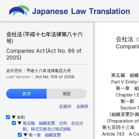
会社法（平成十七年法律第八十六
会社法
（
号）
Compani
Companies Act（Act No. 86 of
2005）
最終更新：
平成十八年法律第百九号
第五編 組
Last Version：
Act No. 109 of 2006
Part V Entit
第一章 
目次
履歴
Chapter I 
第一節 
全選択
全解除
Section 
（組織変更計
本則
▶
(Preparation of
第五編 組織変更、合併、会社分
▶
第七百四十三条
割、株式交換及び株式移転
Article 743
A Co
第一章 組織変更
▶