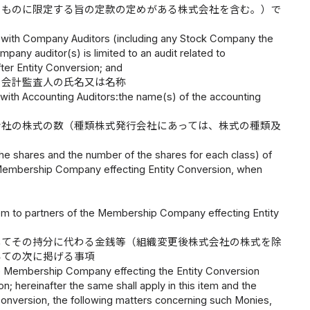
るものに限定する旨の定款の定めがある株式会社を含む。）で
 with Company Auditors (including any Stock Company the
mpany auditor(s) is limited to an audit related to
ter Entity Conversion; and
の会計監査人の氏名又は名称
with Accounting Auditors:the name(s) of the accounting
会社の株式の数（種類株式発行会社にあっては、株式の種類及
the shares and the number of the shares for each class) of
 Membership Company effecting Entity Conversion, when
item to partners of the Membership Company effecting Entity
してその持分に代わる金銭等（組織変更後株式会社の株式を除
いての次に掲げる事項
 the Membership Company effecting the Entity Conversion
; hereinafter the same shall apply in this item and the
y Conversion, the following matters concerning such Monies,