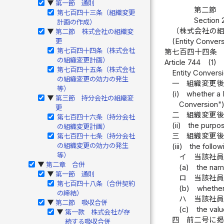
第一節 通則
▶
第二節 
第七百四十三条（組織変更
Section 
計画の作成）
（株式会社の
第二節 株式会社の組織変
▶
(Entity Conver
更
第七百四十四条（株式会社
第七百四十四条
の組織変更計画）
Article 744
(1)
第七百四十五条（株式会社
Entity Conversi
の組織変更の効力の発生
一
組織変更
等）
(i)
whether a 
第三節 持分会社の組織変
▶
Conversion")
更
二
組織変更
第七百四十六条（持分会社
(ii)
the purpos
の組織変更計画）
三
組織変更
第七百四十七条（持分会社
の組織変更の効力の発生
(iii)
the follo
等）
イ
当該社
第二章 合併
▶
(a)
the nam
第一節 通則
▶
ロ
当該社
第七百四十八条（合併契約
(b)
whether 
の締結）
ハ
当該社
第二節 吸収合併
▶
(c)
the valu
第一款 株式会社が存
▶
四
前二号に
続する吸収合併