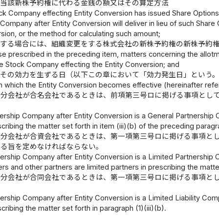
る当該新株予約権に代わる金銭の額又はその算定方法
ock Company effecting Entity Conversion has issued Share Options,
mpany after Entity Conversion will deliver in lieu of such Share 
sion, or the method for calculating such amount;
定する場合には、組織変更をする株式会社の新株予約権の新株予約
se prescribed in the preceding item, matters concerning the allotme
he Stock Company effecting the Entity Conversion; and
がその効力を生ずる日（以下この章において「効力発生日」という
n which the Entity Conversion becomes effective (hereinafter refer
持分会社が合名会社であるときは、前項第三号ロに掲げる事項とし
rship Company after Entity Conversion is a General Partnership Com
cribing the matter set forth in item (iii)(b) of the preceding paragr
持分会社が合資会社であるときは、第一項第三号ロに掲げる事項と
する旨を定めなければならない。
rship Company after Entity Conversion is a Limited Partnership C
rs and other partners are limited partners in prescribing the matter 
持分会社が合同会社であるときは、第一項第三号ロに掲げる事項と
rship Company after Entity Conversion is a Limited Liability Company
cribing the matter set forth in paragraph (1)(iii)(b).