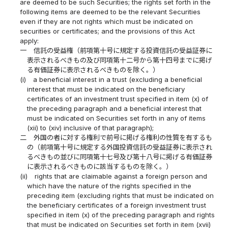
are deemed to be such Securities; the rights set forth in the
following items are deemed to be the relevant Securities
even if they are not rights which must be indicated on
securities or certificates; and the provisions of this Act
apply:
一
信託の受益権（前項第十号に規定する投資信託の受益証券に
表示されるべきもの及び同項第十二号から第十四号までに掲げ
る有価証券に表示されるべきものを除く。）
(i)
a beneficial interest in a trust (excluding a beneficial
interest that must be indicated on the beneficiary
certificates of an investment trust specified in item (x) of
the preceding paragraph and a beneficial interest that
must be indicated on Securities set forth in any of items
(xii) to (xiv) inclusive of that paragraph);
二
外国の者に対する権利で前号に掲げる権利の性質を有するも
の（前項第十号に規定する外国投資信託の受益証券に表示され
るべきもの並びに同項第十七号及び第十八号に掲げる有価証券
に表示されるべきものに該当するものを除く。）
(ii)
rights that are claimable against a foreign person and
which have the nature of the rights specified in the
preceding item (excluding rights that must be indicated on
the beneficiary certificates of a foreign investment trust
specified in item (x) of the preceding paragraph and rights
that must be indicated on Securities set forth in item (xvii)