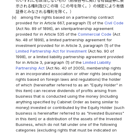
のいずれにも該当しないもの（前項各号に掲げる有価証券に表
示される権利及びこの項（この号を除く。）の規定により有価
証券とみなされる権利を除く。）
(v)
among the rights based on a partnership contract
provided for in Article 667, paragraph (1) of the
Civil Code
(Act No. 89 of 1896), an silentpartnership agreement
provided for in Article 535 of the
Commercial Code
(Act
No. 48 of 1899), a limited partnership agreement for
investment provided for in Article 3, paragraph (1) of the
Limited Partnership Act for Investment
(Act No. 90 of
1998), or a limited liability partnership agreement provided
for in Article 3, paragraph (1) of the
Limited Liability
Partnership Act
(Act No. 40 of 2005), membership rights
in an incorporated association or other rights (excluding
rights based on foreign laws and regulations) the holder
of which (hereinafter referred to as an "Equity Holder" in
this item) can receive dividends of profits arising from
business that is conducted using the money (including
anything specified by Cabinet Order as being similar to
money) invested or contributed by the Equity Holder (such
business is hereinafter referred to as "Invested Business"
in this item) or a distribution of the assets of the Invested
Business, which do not fall under one of the following
categories (excluding rights that must be indicated on