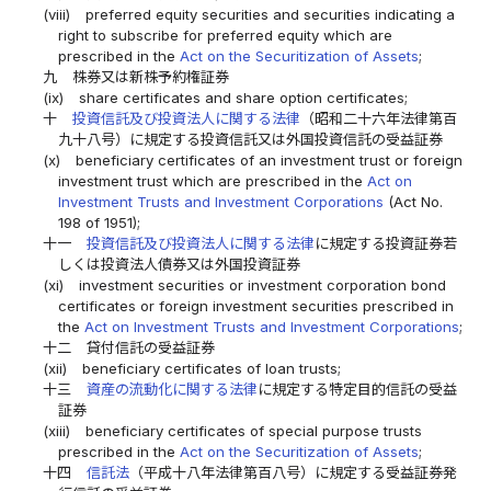
(viii)
preferred equity securities and securities indicating a
right to subscribe for preferred equity which are
prescribed in the
Act on the Securitization of Assets
;
九
株券又は新株予約権証券
(ix)
share certificates and share option certificates;
十
投資信託及び投資法人に関する法律
（昭和二十六年法律第百
九十八号）に規定する投資信託又は外国投資信託の受益証券
(x)
beneficiary certificates of an investment trust or foreign
investment trust which are prescribed in the
Act on
Investment Trusts and Investment Corporations
(Act No.
198 of 1951);
十一
投資信託及び投資法人に関する法律
に規定する投資証券若
しくは投資法人債券又は外国投資証券
(xi)
investment securities or investment corporation bond
certificates or foreign investment securities prescribed in
the
Act on Investment Trusts and Investment Corporations
;
十二
貸付信託の受益証券
(xii)
beneficiary certificates of loan trusts;
十三
資産の流動化に関する法律
に規定する特定目的信託の受益
証券
(xiii)
beneficiary certificates of special purpose trusts
prescribed in the
Act on the Securitization of Assets
;
十四
信託法
（平成十八年法律第百八号）に規定する受益証券発