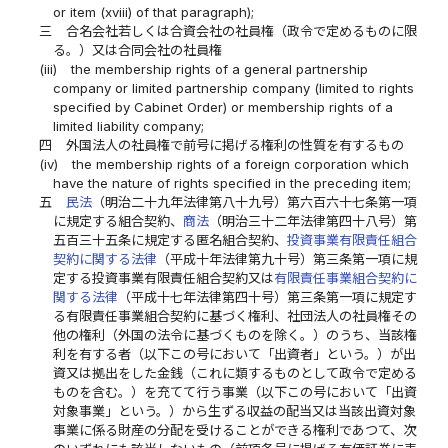
or item (xviii) of that paragraph);
三
合名会社若しくは合資会社の社員権（政令で定めるものに限
る。）又は合同会社の社員権
(iii)
the membership rights of a general partnership
company or limited partnership company (limited to rights
specified by Cabinet Order) or membership rights of a
limited liability company;
四
外国法人の社員権で前号に掲げる権利の性質を有するもの
(iv)
the membership rights of a foreign corporation which
have the nature of rights specified in the preceding item;
五
民法
（明治二十九年法律第八十九号）第六百六十七条第一項
に規定する組合契約、
商法
（明治三十二年法律第四十八号）第
五百三十五条に規定する匿名組合契約、
投資事業有限責任組合
契約に関する法律
（平成十年法律第九十号）第三条第一項に規
定する投資事業有限責任組合契約又は
有限責任事業組合契約に
関する法律
（平成十七年法律第四十号）第三条第一項に規定す
る有限責任事業組合契約に基づく権利、社団法人の社員権その
他の権利（外国の法令に基づくものを除く。）のうち、当該権
利を有する者（以下この号において「出資者」という。）が出
資又は拠出をした金銭（これに類するものとして政令で定める
ものを含む。）を充てて行う事業（以下この号において「出資
対象事業」という。）から生ずる収益の配当又は当該出資対象
事業に係る財産の分配を受けることができる権利であつて、次