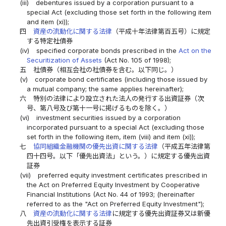
(iii)
debentures issued by a corporation pursuant to a
special Act (excluding those set forth in the following item
and item (xi));
四
資産の流動化に関する法律
（平成十年法律第百五号）に規定
する特定社債券
(iv)
specified corporate bonds prescribed in the
Act on the
Securitization of Assets
(Act No. 105 of 1998);
五
社債券（相互会社の社債券を含む。以下同じ。）
(v)
corporate bond certificates (including those issued by
a mutual company; the same applies hereinafter);
六
特別の法律により設立された法人の発行する出資証券（次
号、第八号及び第十一号に掲げるものを除く。）
(vi)
investment securities issued by a corporation
incorporated pursuant to a special Act (excluding those
set forth in the following item, item (viii) and item (xi));
七
協同組織金融機関の優先出資に関する法律
（平成五年法律第
四十四号。以下「優先出資法」という。）に規定する優先出資
証券
(vii)
preferred equity investment certificates prescribed in
the Act on Preferred Equity Investment by Cooperative
Financial Institutions (Act No. 44 of 1993; (hereinafter
referred to as the "Act on Preferred Equity Investment");
八
資産の流動化に関する法律
に規定する優先出資証券又は新優
先出資引受権を表示する証券