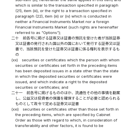
which is similar to the transaction specified in paragraph
(21), item (iii), or the right to a transaction specified in
paragraph (22), item (iii) or (iv) which is conducted in
neither a Financial Instruments Market nor a foreign
Financial Instruments Market (such rights are hereinafter
referred to as "Options");
二十
前各号に掲げる証券又は証書の預託を受けた者が当該証券
又は証書の発行された国以外の国において発行する証券又は証
書で、当該預託を受けた証券又は証書に係る権利を表示するも
の
(xx)
securities or certificates which the person with whom
securities or certificates set forth in the preceding items
has been deposited issues in a state other than the state
in which the deposited securities or certificates were
issued, and which indicate a right to the deposited
securities or certificates; and
二十一
前各号に掲げるもののほか、流通性その他の事情を勘案
し、公益又は投資者の保護を確保することが必要と認められる
ものとして政令で定める証券又は証書
(xxi)
securities or certificates other than those set forth in
the preceding items, which are specified by Cabinet
Order as those with regard to which, in consideration of
transferability and other factors, it is found to be