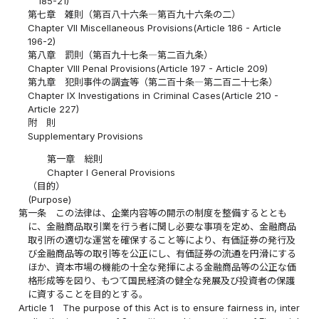
185-21)
第七章 雑則（第百八十六条―第百九十六条の二）
Chapter VII Miscellaneous Provisions(Article 186 - Article
196-2)
第八章 罰則（第百九十七条―第二百九条）
Chapter VIII Penal Provisions(Article 197 - Article 209)
第九章 犯則事件の調査等（第二百十条―第二百二十七条）
Chapter IX Investigations in Criminal Cases(Article 210 -
Article 227)
附 則
Supplementary Provisions
第一章 総則
Chapter I General Provisions
（目的）
(Purpose)
第一条
この法律は、企業内容等の開示の制度を整備するととも
に、金融商品取引業を行う者に関し必要な事項を定め、金融商品
取引所の適切な運営を確保すること等により、有価証券の発行及
び金融商品等の取引等を公正にし、有価証券の流通を円滑にする
ほか、資本市場の機能の十全な発揮による金融商品等の公正な価
格形成等を図り、もつて国民経済の健全な発展及び投資者の保護
に資することを目的とする。
Article 1
The purpose of this Act is to ensure fairness in, inter