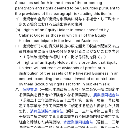
Securities set forth in the items of the preceding
paragraph and rights deemed to be Securities pursuant to
the provisions of this paragraph (excluding this item)):
イ
出資者の全員が出資対象事業に関与する場合として政令で
定める場合における当該出資者の権利
(a)
rights of an Equity Holder in cases specified by
Cabinet Order as those in which all of the Equity
Holders participate in the Invested Business;
ロ
出資者がその出資又は拠出の額を超えて収益の配当又は出
資対象事業に係る財産の分配を受けることがないことを内容
とする当該出資者の権利（イに掲げる権利を除く。）
(b)
rights of an Equity Holder, if it is provided that Equity
Holders will not receive dividends of profits or a
distribution of the assets of the Invested Business in an
amount exceeding the amount invested or contributed
by them (excluding rights set forth in sub-item (a));
ハ
保険業法
（平成七年法律第百五号）第二条第一項に規定す
る保険業を行う者が保険者となる保険契約、
農業協同組合法
（昭和二十二年法律第百三十二号）第十条第一項第十号に規
定する事業を行う同法第五条に規定する組合と締結した共済
契約、
消費生活協同組合法
（昭和二十三年法律第二百号）第
十条第二項に規定する共済事業を行う同法第四条に規定する
組合と締結した共済契約、
水産業協同組合法
（昭和二十三年
法律第二百四十二号）第十一条第一項第十一号、第九十三条