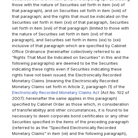
those with the nature of Securities set forth in item (xvi) of
that paragraph), and on Securities set forth in item (xviii) of
that paragraph; and the rights that must be indicated on the
Securities set forth in item (xvi) of that paragraph, Securities
set forth in item (xvii) of that paragraph (limited to those with
the nature of Securities set forth in item (xvi) of that
paragraph), and Securities set forth in items (xix) to (xxi)
inclusive of that paragraph which are specified by Cabinet
Office Ordinance (hereinafter collectively referred to as
"Rights That Must Be Indicated on Securities" in this and the
following paragraphs) are deemed to be the Securities
indicating these rights even if Securities indicating these
rights have not been issued; the Electronically Recorded
Monetary Claims (meaning the Electronically Recorded
Monetary Claims set forth in Article 2, paragraph (1) of the
Electronically Recorded Monetary Claims Act
(Act No. 102 of
2007); hereinafter the same applies in this paragraph)
specified by Cabinet Order as those which, in consideration
of transferabilityy and other circumstances, it is found to be
necessary to deem corporate bond certificates or any other
Securities specified in the items of the preceding paragraph
(referred to as the "Specified Electronically Recorded
Monetary Claims" in item (vii) and the following paragraph),