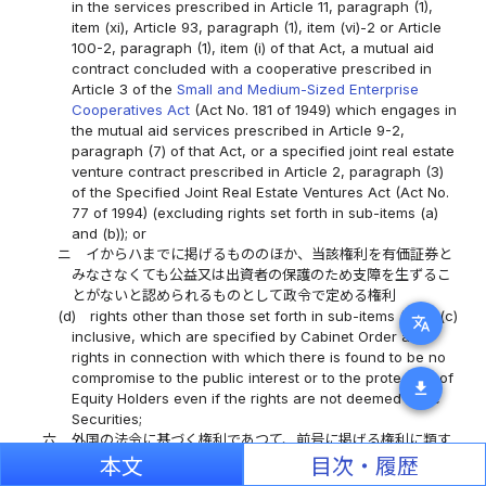
in the services prescribed in Article 11, paragraph (1),
item (xi), Article 93, paragraph (1), item (vi)-2 or Article
100-2, paragraph (1), item (i) of that Act, a mutual aid
contract concluded with a cooperative prescribed in
Article 3 of the
Small and Medium-Sized Enterprise
Cooperatives Act
(Act No. 181 of 1949) which engages in
the mutual aid services prescribed in Article 9-2,
paragraph (7) of that Act, or a specified joint real estate
venture contract prescribed in Article 2, paragraph (3)
of the Specified Joint Real Estate Ventures Act (Act No.
77 of 1994) (excluding rights set forth in sub-items (a)
and (b)); or
ニ
イからハまでに掲げるもののほか、当該権利を有価証券と
みなさなくても公益又は出資者の保護のため支障を生ずるこ
とがないと認められるものとして政令で定める権利
(d)
rights other than those set forth in sub-items (a) to (c)
translate
inclusive, which are specified by Cabinet Order as
rights in connection with which there is found to be no
compromise to the public interest or to the protection of
download
Equity Holders even if the rights are not deemed to be
Securities;
六
外国の法令に基づく権利であつて、前号に掲げる権利に類す
るもの
本文
目次・履歴
(vi)
rights based on foreign laws and regulations which are