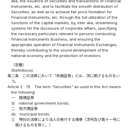
alia, the issuance of Securities and transactions of Financial
Instruments, etc. and to facilitate the smooth distribution of
Securities, as well as to achieve fair price formation for
Financial Instruments, etc. through the full utilization of the
functions of the capital markets, by, inter alia, streamlining
systems for the disclosure of corporate affairs, specifying
the necessary particulars relevant to persons conducting
Financial Instruments Business, and ensuring the
appropriate operation of Financial Instruments Exchanges,
thereby contributing to the sound development of the
national economy and the protection of investors.
（定義）
(Definitions)
第二条
この法律において「有価証券」とは、次に掲げるものをい
う。
Article 2
(1)
The term "Securities" as used in this Act means
the following:
一
国債証券
(i)
national government bonds;
二
地方債証券
(ii)
municipal bonds;
三
特別の法律により法人の発行する債券（次号及び第十一号に
掲げるものを除く。）