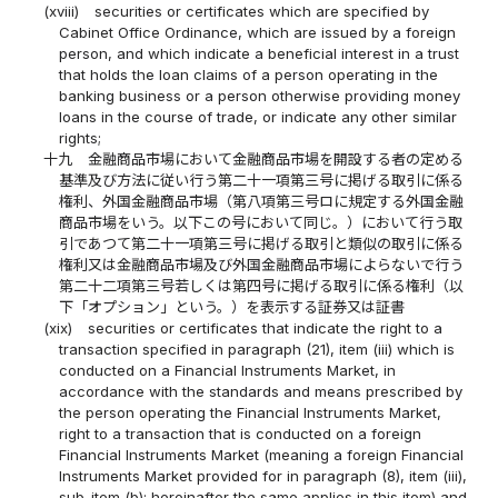
(xviii)
securities or certificates which are specified by
Cabinet Office Ordinance, which are issued by a foreign
person, and which indicate a beneficial interest in a trust
that holds the loan claims of a person operating in the
banking business or a person otherwise providing money
loans in the course of trade, or indicate any other similar
rights;
十九
金融商品市場において金融商品市場を開設する者の定める
基準及び方法に従い行う第二十一項第三号に掲げる取引に係る
権利、外国金融商品市場（第八項第三号ロに規定する外国金融
商品市場をいう。以下この号において同じ。）において行う取
引であつて第二十一項第三号に掲げる取引と類似の取引に係る
権利又は金融商品市場及び外国金融商品市場によらないで行う
第二十二項第三号若しくは第四号に掲げる取引に係る権利（以
下「オプション」という。）を表示する証券又は証書
(xix)
securities or certificates that indicate the right to a
transaction specified in paragraph (21), item (iii) which is
conducted on a Financial Instruments Market, in
accordance with the standards and means prescribed by
the person operating the Financial Instruments Market,
right to a transaction that is conducted on a foreign
Financial Instruments Market (meaning a foreign Financial
Instruments Market provided for in paragraph (8), item (iii),
sub-item (b); hereinafter the same applies in this item) and