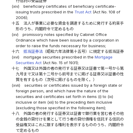
行信託の受益証券
(xiv)
beneficiary certificates of beneficiary certificate-
issuing trusts prescribed in the
Trust Act
(Act No. 108 of
2006);
十五
法人が事業に必要な資金を調達するために発行する約束手
形のうち、内閣府令で定めるもの
(xv)
promissory notes specified by Cabinet Office
Ordinance which have been issued by a corporation in
order to raise the funds necessary for business;
十六
抵当証券法
（昭和六年法律第十五号）に規定する抵当証券
(xvi)
mortgage securities prescribed in the
Mortgage
Securities Act
(Act No. 15 of 1931);
十七
外国又は外国の者の発行する証券又は証書で第一号から第
九号まで又は第十二号から前号までに掲げる証券又は証書の性
質を有するもの（次号に掲げるものを除く。）
(xvii)
securities or certificates issued by a foreign state or
foreign person, and which have the nature of the
securities and certificates set forth in items (i) to (ix)
inclusive or item (xii) to the preceding item inclusive
(excluding those specified in the following item);
十八
外国の者の発行する証券又は証書で銀行業を営む者その他
の金銭の貸付けを業として行う者の貸付債権を信託する信託の
受益権又はこれに類する権利を表示するもののうち、内閣府令
で定めるもの