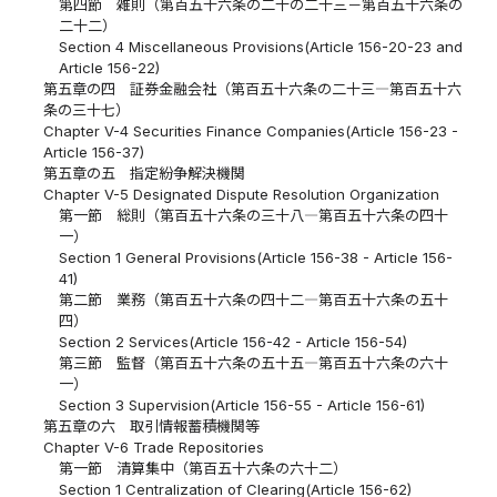
第四節 雑則（第百五十六条の二十の二十三－第百五十六条の
二十二）
Section 4 Miscellaneous Provisions(Article 156-20-23 and
Article 156-22)
第五章の四 証券金融会社（第百五十六条の二十三―第百五十六
条の三十七）
Chapter V-4 Securities Finance Companies(Article 156-23 -
Article 156-37)
第五章の五 指定紛争解決機関
Chapter V-5 Designated Dispute Resolution Organization
第一節 総則（第百五十六条の三十八―第百五十六条の四十
一）
Section 1 General Provisions(Article 156-38 - Article 156-
41)
第二節 業務（第百五十六条の四十二―第百五十六条の五十
四）
Section 2 Services(Article 156-42 - Article 156-54)
第三節 監督（第百五十六条の五十五―第百五十六条の六十
一）
Section 3 Supervision(Article 156-55 - Article 156-61)
第五章の六 取引情報蓄積機関等
Chapter V-6 Trade Repositories
第一節 清算集中（第百五十六条の六十二）
Section 1 Centralization of Clearing(Article 156-62)