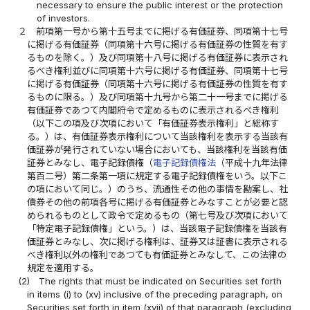
necessary to ensure the public interest or the protection
of investors.
２
前項第一号から第十五号までに掲げる有価証券、同項第十七号
に掲げる有価証券（同項第十六号に掲げる有価証券の性質を有す
るものを除く。）及び同項第十八号に掲げる有価証券に表示され
るべき権利並びに同項第十六号に掲げる有価証券、同項第十七号
に掲げる有価証券（同項第十六号に掲げる有価証券の性質を有す
るものに限る。）及び同項第十九号から第二十一号までに掲げる
有価証券であつて内閣府令で定めるものに表示されるべき権利
（以下この項及び次項において「有価証券表示権利」と総称す
る。）は、有価証券表示権利について当該権利を表示する当該有
価証券が発行されていない場合においても、当該権利を当該有価
証券とみなし、電子記録債権（
電子記録債権法
（平成十九年法律
第百二号）第二条第一項に規定する電子記録債権をいう。以下こ
の項において同じ。）のうち、流通性その他の事情を勘案し、社
債券その他の前項各号に掲げる有価証券とみなすことが必要と認
められるものとして政令で定めるもの（第七号及び次項において
「特定電子記録債権」という。）は、当該電子記録債権を当該有
価証券とみなし、次に掲げる権利は、証券又は証書に表示される
べき権利以外の権利であつても有価証券とみなして、この法律の
規定を適用する。
(2)
The rights that must be indicated on Securities set forth
in items (i) to (xv) inclusive of the preceding paragraph, on
Securities set forth in item (xvii) of that paragraph (excluding