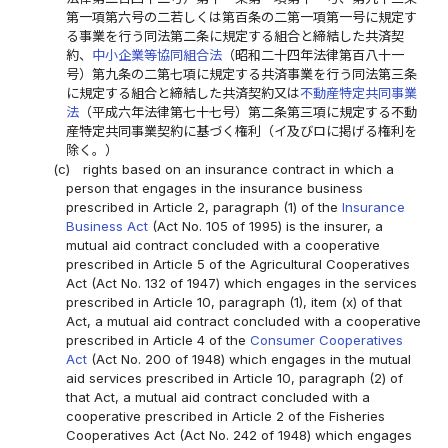
第一項第六号の二若しくは第百条の二第一項第一号に規定す
る事業を行う同法第二条に規定する組合と締結した共済契
約、
中小企業等協同組合法
（昭和二十四年法律第百八十一
号）第九条の二第七項に規定する共済事業を行う同法第三条
に規定する組合と締結した共済契約又は
不動産特定共同事業
法
（平成六年法律第七十七号）第二条第三項に規定する不動
産特定共同事業契約に基づく権利（イ及びロに掲げる権利を
除く。）
(c)
rights based on an insurance contract in which a
person that engages in the insurance business
prescribed in Article 2, paragraph (1) of the
Insurance
Business Act
(Act No. 105 of 1995) is the insurer, a
mutual aid contract concluded with a cooperative
prescribed in Article 5 of the Agricultural Cooperatives
Act (Act No. 132 of 1947) which engages in the services
prescribed in Article 10, paragraph (1), item (x) of that
Act, a mutual aid contract concluded with a cooperative
prescribed in Article 4 of the
Consumer Cooperatives
Act
(Act No. 200 of 1948) which engages in the mutual
aid services prescribed in Article 10, paragraph (2) of
that Act, a mutual aid contract concluded with a
cooperative prescribed in Article 2 of the Fisheries
Cooperatives Act (Act No. 242 of 1948) which engages