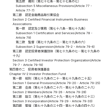
第五款 雑則（第七十七条―第七十七条の七）
Subsection 5 Miscellaneous Provisions(Article 77 -
Article 77-7)
第二節 認定金融商品取引業協会
Section 2 Certified Financial Instruments Business
Associations
第一款 認定及び業務（第七十八条―第七十九条）
Subsection 1 Certification and Services(Article 78 -
Article 79)
第二款 監督（第七十九条の二―第七十九条の六）
Subsection 2 Supervision(Article 79-2 - Article 79-6)
第三節 認定投資者保護団体（第七十九条の七―第七十九条の
十九）
Section 3 Certified Investor Protection Organization(Article
79-7 - Article 79-19)
第四章の二 投資者保護基金
Chapter IV-2 Investor Protection Fund
第一節 総則（第七十九条の二十―第七十九条の二十五）
Section 1 General Provisions(Article 79-20 - Article 79-25)
第二節 会員（第七十九条の二十六―第七十九条の二十八）
Section 2 Members(Article 79-26 - Article 79-28)
第三節 設立（第七十九条の二十九―第七十九条の三十三）
Section 3 Incorporation(Article 79-29 - Article 79-33)
第四節 管理（第七十九条の三十四―第七十九条の四十八）