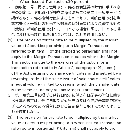
(ii)
When-issued Transaction:30 percent
２
前項第一号に掲げる信用取引に係る有価証券の時価に乗ずべき
率の規定は、信用取引が株券に係る法第二条第二十一項第三号に
掲げる取引に係る権利行使によるものであり、当該信用取引を当
該株券と同一銘柄の対当する数量の反対売買により決済するもの
（受渡日が当該信用取引と同一日となる場合に限る。）である場
合における当該信用取引については、これを適用しない。
(2)
The provision for the rate to be multiplied by the market
value of Securities pertaining to a Margin Transaction
referred to in item (i) of the preceding paragraph shall not
apply to the Margin Transaction in cases where the Margin
Transaction is due to the exercise of the option for a
transaction referred to in Article 2, paragraph (21), item (iii)
of the Act pertaining to share certificates and is settled by a
reversing trade of the same issue of said share certificates
in equal volume (limited to cases in which the transfer date
is the same as the day of said Margin Transaction).
３
第一項第二号に掲げる発行日取引に係る有価証券の時価に乗ず
べき率の規定は、発行日取引が対当売買又は有価証券等清算取次
ぎによるものである場合における当該発行日取引については、こ
れを適用しない。
(3)
The provision for the rate to be multiplied by the market
value of Securities pertaining to a When-issued Transaction
referred to in paragraph (1), item (ii) shall not apply to the