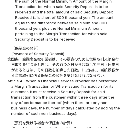
the sum of the Normal Minimum Amount of the Margin
Transaction for which said Security Deposit is to be
received and the total amount of said Security Deposit
Received falls short of 300 thousand yen: The amount
equal to the difference between said sum and 300
thousand yen, plus the Normal Minimum Amount
pertaining to the Margin Transaction for which said
Security Deposit is to be received
（保証金の預託）
(Payment of Security Deposit)
第四条
金融商品取引業者は、その顧客のために信用取引又は発行
日取引を行つたときは、その行つた日から起算して三日（休業日
があるときは、その日数を加算した日数。）以内に、当該顧客か
ら当該取引に係る保証金の預託を受けなければならない。
Article 4
When a Financial Services Provider has performed
a Margin Transaction or When-issued Transaction for its
customer, it must receive a Security Deposit for said
transaction from the customer within three days after the
day of performance thereof (when there are any non-
business days, the number of days calculated by adding the
number of such non-business days).
（預託を受ける場合の保証金の計算）