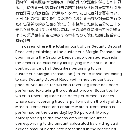
総額が、当該顧客の信用取引（当該受入保証金に係るものに限
る。）に係る一切の有価証券の約定価額から反対売買を行つた
有価証券の約定価額（信用取引を行つた日に反対売買を行い、
同日に他の信用取引を行つた場合における当該反対売買を行つ
た有価証券の約定価額を除く。）を控除した額に百分の三十を
乗じた額を超えている場合には、その超過額に相当する金銭又
はその超過額を前条に規定する率をもつて除した額に相当する
有価証券
(ii)
In cases where the total amount of the Security Deposit
Received pertaining to the customer's Margin Transaction
upon having the Security Deposit appropriated exceeds
the amount calculated by multiplying the amount of the
contract price of all Securities pertaining to the
customer's Margin Transaction (limited to those pertaining
to said Security Deposit Received) minus the contract
price of Securities for which a reversing trade has been
performed (excluding the contract price of Securities for
which a reversing trade has been performed in cases
where said reversing trade is performed on the day of the
Margin Transaction and another Margin Transaction is
performed on the same day) by 30 percent: Money
corresponding to the excess amount or Securities
corresponding to the amount calculated by dividing said
excess amount by the rate prescribed in the preceding