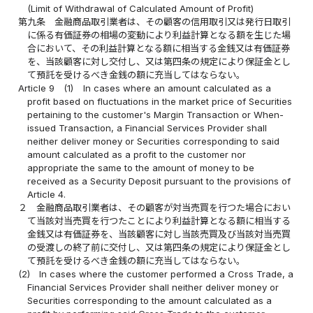
(Limit of Withdrawal of Calculated Amount of Profit)
第九条
金融商品取引業者は、その顧客の信用取引又は発行日取引
に係る有価証券の相場の変動により利益計算となる額を生じた場
合において、その利益計算となる額に相当する金銭又は有価証券
を、当該顧客に対し交付し、又は第四条の規定により保証金とし
て預託を受けるべき金銭の額に充当してはならない。
Article 9
(1)
In cases where an amount calculated as a
profit based on fluctuations in the market price of Securities
pertaining to the customer's Margin Transaction or When-
issued Transaction, a Financial Services Provider shall
neither deliver money or Securities corresponding to said
amount calculated as a profit to the customer nor
appropriate the same to the amount of money to be
received as a Security Deposit pursuant to the provisions of
Article 4.
２
金融商品取引業者は、その顧客が対当売買を行つた場合におい
て当該対当売買を行つたことにより利益計算となる額に相当する
金銭又は有価証券を、当該顧客に対し当該売買及び当該対当売買
の受渡しの終了前に交付し、又は第四条の規定により保証金とし
て預託を受けるべき金銭の額に充当してはならない。
(2)
In cases where the customer performed a Cross Trade, a
Financial Services Provider shall neither deliver money or
Securities corresponding to the amount calculated as a