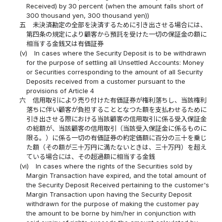
Received) by 30 percent (when the amount falls short of
300 thousand yen, 300 thousand yen))
五
未決済勘定の全部を決済するために引き出させる場合には、
第四条の規定により顧客から預託を受けた一切の保証金の額に
相当する金銭又は有価証券
(v)
In cases where the Security Deposit is to be withdrawn
for the purpose of settling all Unsettled Accounts: Money
or Securities corresponding to the amount of all Security
Deposits received from a customer pursuant to the
provisions of Article 4
六
信用取引により売り付けた有価証券が権利落ちし、当該権利
落ちに伴い顧客が負担することとなつた額を支払わせるために
引き出させる際における当該顧客の信用取引に係る受入保証金
の総額が、当該顧客の信用取引（当該受入保証金に係るものに
限る。）に係る一切の有価証券の約定価額に百分の三十を乗じ
た額（その額が三十万円に満たないときは、三十万円）を超え
ている場合には、その超過額に相当する金銭
(vi)
In cases where the rights of the Securities sold by
Margin Transaction have expired, and the total amount of
the Security Deposit Received pertaining to the customer's
Margin Transaction upon having the Security Deposit
withdrawn for the purpose of making the customer pay
the amount to be borne by him/her in conjunction with