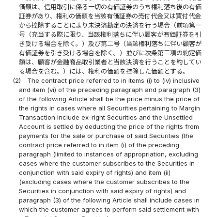
価額は、信用取引に係る一切の有価証券のうち権利落ち後の有価
証券があり、権利の価額を当該有価証券の売付代金又は買付代金
から控除することにより未決済勘定の決済を行う場合（前項第一
号（充当する際に限り、当該権利落ちに伴い顧客が有価証券を引
き受ける場合を除く。）及び第二号（当該権利落ちに伴い顧客が
有価証券を引き受ける場合を除く。）並びに次条第三項の約定価
額は、顧客が金融商品取引業者と当該決済を行うことを約してい
る場合を含む。）には、権利の価額を控除した価額とする。
(2)
The contract price referred to in items (i) to (iv) inclusive
and item (vi) of the preceding paragraph and paragraph (3)
of the following Article shall be the price minus the price of
the rights in cases where all Securities pertaining to Margin
Transaction include ex-right Securities and the Unsettled
Account is settled by deducting the price of the rights from
payments for the sale or purchase of said Securities (the
contract price referred to in item (i) of the preceding
paragraph (limited to instances of appropriation, excluding
cases where the customer subscribes to the Securities in
conjunction with said expiry of rights) and item (ii)
(excluding cases where the customer subscribes to the
Securities in conjunction with said expiry of rights) and
paragraph (3) of the following Article shall include cases in
which the customer agrees to perform said settlement with