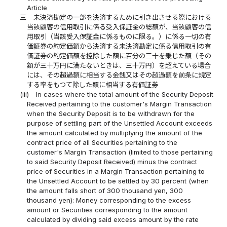
Article
三
未決済勘定の一部を決済するために引き出させる際における
当該顧客の信用取引に係る受入保証金の総額が、当該顧客の信
用取引（当該受入保証金に係るものに限る。）に係る一切の有
価証券の約定価額から決済する未決済勘定に係る信用取引の有
価証券の約定価額を控除した額に百分の三十を乗じた額（その
額が三十万円に満たないときは、三十万円）を超えている場合
には、その超過額に相当する金銭又はその超過額を前条に規定
する率をもつて除した額に相当する有価証券
(iii)
In cases where the total amount of the Security Deposit
Received pertaining to the customer's Margin Transaction
when the Security Deposit is to be withdrawn for the
purpose of settling part of the Unsettled Account exceeds
the amount calculated by multiplying the amount of the
contract price of all Securities pertaining to the
customer's Margin Transaction (limited to those pertaining
to said Security Deposit Received) minus the contract
price of Securities in a Margin Transaction pertaining to
the Unsettled Account to be settled by 30 percent (when
the amount falls short of 300 thousand yen, 300
thousand yen): Money corresponding to the excess
amount or Securities corresponding to the amount
calculated by dividing said excess amount by the rate