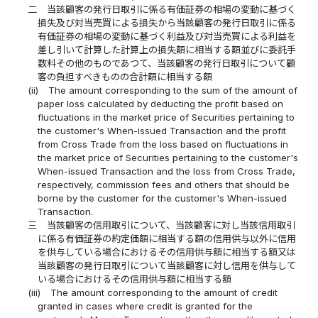
二
当該顧客の発行日取引に係る有価証券の相場の変動に基づく
損失及び対当売買による損失から当該顧客の発行日取引に係る
有価証券の相場の変動に基づく利益及び対当売買による利益を
差し引いて計算した計算上の損失額に相当する額並びに委託手
数料その他のものであつて、当該顧客の発行日取引について顧
客の負担すべきものの合計額に相当する額
(ii)
The amount corresponding to the sum of the amount of
paper loss calculated by deducting the profit based on
fluctuations in the market price of Securities pertaining to
the customer's When-issued Transaction and the profit
from Cross Trade from the loss based on fluctuations in
the market price of Securities pertaining to the customer's
When-issued Transaction and the loss from Cross Trade,
respectively, commission fees and others that should be
borne by the customer for the customer's When-issued
Transaction.
三
当該顧客の信用取引について、当該顧客に対し当該信用取引
に係る有価証券の約定価額に相当する額の信用供与以外に信用
を供与している場合におけるその信用供与額に相当する額又は
当該顧客の発行日取引について当該顧客に対し信用を供与して
いる場合におけるその信用供与額に相当する額
(iii)
The amount corresponding to the amount of credit
granted in cases where credit is granted for the