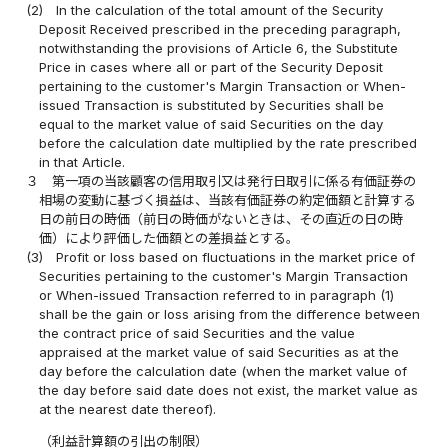
(2)
In the calculation of the total amount of the Security
Deposit Received prescribed in the preceding paragraph,
notwithstanding the provisions of Article 6, the Substitute
Price in cases where all or part of the Security Deposit
pertaining to the customer's Margin Transaction or When-
issued Transaction is substituted by Securities shall be
equal to the market value of said Securities on the day
before the calculation date multiplied by the rate prescribed
in that Article.
３
第一項の当該顧客の信用取引又は発行日取引に係る有価証券の
相場の変動に基づく損益は、当該有価証券の約定価額と計算する
日の前日の時価（前日の時価がないときは、その直近の日の時
価）により評価した価額との差損益とする。
(3)
Profit or loss based on fluctuations in the market price of
Securities pertaining to the customer's Margin Transaction
or When-issued Transaction referred to in paragraph (1)
shall be the gain or loss arising from the difference between
the contract price of said Securities and the value
appraised at the market value of said Securities as at the
day before the calculation date (when the market value of
the day before said date does not exist, the market value as
at the nearest date thereof).
（利益計算額の引出の制限）