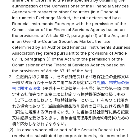
authorization of the Commissioner of the Financial Services
Agency with respect to other Securities (in a Financial
Instruments Exchange Market, the rate determined by a
Financial Instruments Exchange with the permission of the
Commissioner of the Financial Services Agency based on
the provisions of Article 85-2, paragraph (1) of the Act, and
in an Over-the-Counter Securities Market, the rate
determined by an Authorized Financial Instruments Business
Association registered pursuant to the provisions of Article
67-11, paragraph (1) of the Act with the permission of the
Commissioner of the Financial Services Agency based on
the provisions of Article 67-12 of the Act).
２
金融商品取引業者は、その預託を受けるべき保証金の全部又は
一部が法第百六十一条の二第二項の規定により
社債、株式等の振
替に関する法律
（平成十三年法律第七十五号）第二条第一項に規
定する社債等で同条第二項に規定する振替機関が取り扱うもの
（以下この項において「振替社債等」という。）をもつて代用さ
れる場合であつて、当該金融商品取引業者の口座における保有欄
（同法に規定する保有欄をいう。）に当該振替社債等に係る記載
又は記録を受けるときは、当該金融商品取引業者の取引のための
欄と区分しなければならない。
(2)
In cases where all or part of the Security Deposit to be
received is substituted by corporate bonds, etc. prescribed