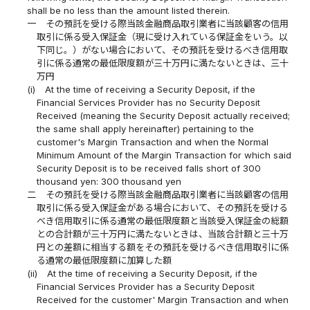
shall be no less than the amount listed therein.
一
その預託を受ける際当該金融商品取引業者に当該顧客の信用
取引に係る受入保証金（現に受け入れている保証金をいう。以
下同じ。）がない場合において、その預託を受けるべき信用取
引に係る通常の最低限度額が三十万円に満たないときは、三十
万円
(i)
At the time of receiving a Security Deposit, if the
Financial Services Provider has no Security Deposit
Received (meaning the Security Deposit actually received;
the same shall apply hereinafter) pertaining to the
customer's Margin Transaction and when the Normal
Minimum Amount of the Margin Transaction for which said
Security Deposit is to be received falls short of 300
thousand yen: 300 thousand yen
二
その預託を受ける際当該金融商品取引業者に当該顧客の信用
取引に係る受入保証金がある場合において、その預託を受ける
べき信用取引に係る通常の最低限度額と当該受入保証金の総額
との合計額が三十万円に満たないときは、当該合計額と三十万
円との差額に相当する額をその預託を受けるべき信用取引に係
る通常の最低限度額に加算した額
(ii)
At the time of receiving a Security Deposit, if the
Financial Services Provider has a Security Deposit
Received for the customer' Margin Transaction and when