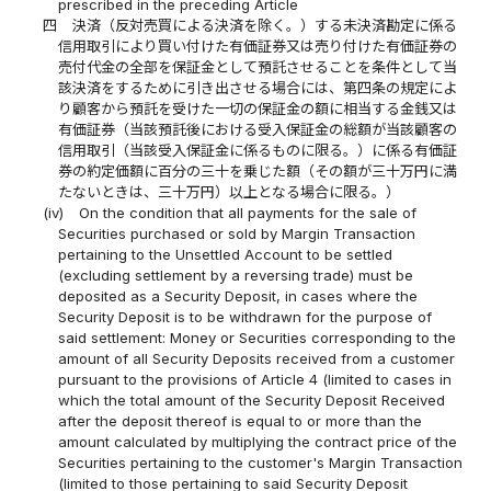
prescribed in the preceding Article
四
決済（反対売買による決済を除く。）する未決済勘定に係る
信用取引により買い付けた有価証券又は売り付けた有価証券の
売付代金の全部を保証金として預託させることを条件として当
該決済をするために引き出させる場合には、第四条の規定によ
り顧客から預託を受けた一切の保証金の額に相当する金銭又は
有価証券（当該預託後における受入保証金の総額が当該顧客の
信用取引（当該受入保証金に係るものに限る。）に係る有価証
券の約定価額に百分の三十を乗じた額（その額が三十万円に満
たないときは、三十万円）以上となる場合に限る。）
(iv)
On the condition that all payments for the sale of
Securities purchased or sold by Margin Transaction
pertaining to the Unsettled Account to be settled
(excluding settlement by a reversing trade) must be
deposited as a Security Deposit, in cases where the
Security Deposit is to be withdrawn for the purpose of
said settlement: Money or Securities corresponding to the
amount of all Security Deposits received from a customer
pursuant to the provisions of Article 4 (limited to cases in
which the total amount of the Security Deposit Received
after the deposit thereof is equal to or more than the
amount calculated by multiplying the contract price of the
Securities pertaining to the customer's Margin Transaction
(limited to those pertaining to said Security Deposit