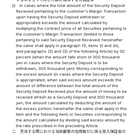
(i)
In cases where the total amount of the Security Deposit
Received pertaining to the customer's Margin Transaction
upon having the Security Deposit withdrawn or
appropriated exceeds the amount calculated by
multiplying the contract price of all Securities pertaining to
the customer's Margin Transaction (limited to those
pertaining to said Security Deposit Received; hereinafter
the same shall apply in paragraph (1), items (i) and (iii),
and paragraphs (2) and (3) of the following Article) by 30
percent (when the amount falls short of 300 thousand
yen in cases where the Security Deposit is to be
withdrawn, 300 thousand yen): Money corresponding to
the excess amount (in cases where the Security Deposit
is appropriated, when said excess amount exceeds the
amount of difference between the total amount of the
Security Deposit Received plus the amount of money to be
received afresh as a Security Deposit and 300 thousand
yen, the amount calculated by deducting the amount of
the excess portion; hereinafter the same shall apply in this
item and the following item) or Securities corresponding to
the amount calculated by dividing said excess amount by
the rate prescribed in the preceding Article
二
充当する際における当該顧客の信用取引に係る受入保証金の