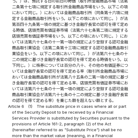
う。）は、預託する日の前日の時価（取引所金融商品市場（法第
二条第十七項に規定する取引所金融商品市場をいう。以下この項
において同じ。）においては金融商品取引所（同条第十六項に規
定する金融商品取引所をいう。以下この項において同じ。）が法
第百四十九条第一項の規定に基づき金融庁長官の認可を得て定め
る時価、店頭売買有価証券市場（法第六十七条第二項に規定する
店頭売買有価証券市場をいう。以下この項において同じ。）にお
いては法第六十七条の十一第一項の規定により登録する認可金融
商品取引業協会（法第二条第十三項に規定する認可金融商品取引
業協会をいう。以下この項において同じ。）が法第六十七条の十
二の規定に基づき金融庁長官の認可を得て定める時価をいう。以
下同じ。）に株券については百分の八十、その他の有価証券につ
いては金融庁長官の認可を得て定める率（取引所金融商品市場に
おいては金融商品取引所が法第八十五条の二第一項の規定に基づ
き金融庁長官の認可を得て定める率、店頭売買有価証券市場にお
いては法第六十七条の十一第一項の規定により登録する認可金融
商品取引業協会が法第六十七条の十二の規定に基づき金融庁長官
の認可を得て定める率）を乗じた額を超えない額とする。
Article 6
(1)
The substitute price in cases where all or part
of the Security Deposit to be received by a Financial
Services Provider is substituted by Securities pursuant to the
provisions of Article 161-2, paragraph (2) of the Act
(hereinafter referred to as "Substitute Price") shall be no
more than the market value (meaning, in a Financial