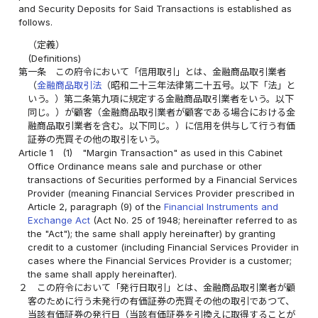
and Security Deposits for Said Transactions is established as
follows.
（定義）
(Definitions)
第一条
この府令において「信用取引」とは、金融商品取引業者
（
金融商品取引法
（昭和二十三年法律第二十五号。以下「法」と
いう。）第二条第九項に規定する金融商品取引業者をいう。以下
同じ。）が顧客（金融商品取引業者が顧客である場合における金
融商品取引業者を含む。以下同じ。）に信用を供与して行う有価
証券の売買その他の取引をいう。
Article 1
(1)
"Margin Transaction" as used in this Cabinet
Office Ordinance means sale and purchase or other
transactions of Securities performed by a Financial Services
Provider (meaning Financial Services Provider prescribed in
Article 2, paragraph (9) of the
Financial Instruments and
Exchange Act
(Act No. 25 of 1948; hereinafter referred to as
the "Act"); the same shall apply hereinafter) by granting
credit to a customer (including Financial Services Provider in
cases where the Financial Services Provider is a customer;
the same shall apply hereinafter).
２
この府令において「発行日取引」とは、金融商品取引業者が顧
客のために行う未発行の有価証券の売買その他の取引であつて、
当該有価証券の発行日（当該有価証券を引換えに取得することが