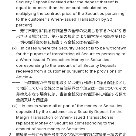
Security Deposit Received after the deposit thereof is
equal to or more than the amount calculated by
multiplying the contract price of the Securities pertaining
to the customer's When-issued Transaction by 30
percent)
十
発行日取引に係る有価証券の全部の受渡しをするために引き
出させる場合には、第四条の規定により顧客から預託を受けた
一切の保証金の額に相当する金銭又は有価証券
(x)
In cases where the Security Deposit is to be withdrawn
for the purpose of transferring all Securities pertaining to
a When-issued Transaction: Money or Securities
corresponding to the amount of all Security Deposits
received from a customer pursuant to the provisions of
Article 4
十一
当該顧客が当該信用取引又は発行日取引に係る保証金とし
て預託している金銭又は有価証券の全部又は一部についてその
差換えをなす場合には、当該金銭又は有価証券に相当する額の
金銭又は有価証券
(xi)
In cases where all or part of the money or Securities
deposited by the customer as a Security Deposit for the
Margin Transaction or When-issued Transaction is
replaced: Money or Securities corresponding to the
amount of such money or Securities
２
前項第一号から第四号まで及び第六号並びに次条第三項の約定