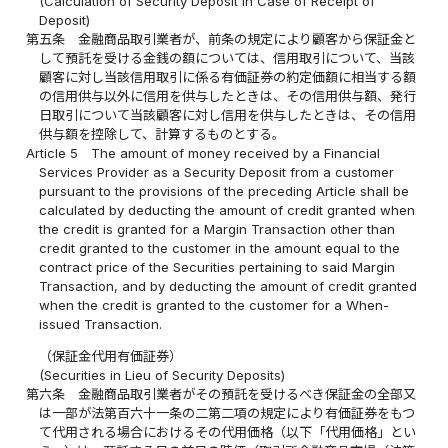
(Calculation of Security Deposit in Case of Receipt of
Deposit)
第五条
金融商品取引業者が、前条の規定により顧客から保証金と
して預託を受ける金銭の額については、信用取引について、当該
顧客に対し当該信用取引に係る有価証券の約定価額に相当する額
の信用供与以外に信用を供与したときは、その信用供与額、発行
日取引について当該顧客に対し信用を供与したときは、その信用
供与額を控除して、計算するものとする。
Article 5
The amount of money received by a Financial
Services Provider as a Security Deposit from a customer
pursuant to the provisions of the preceding Article shall be
calculated by deducting the amount of credit granted when
the credit is granted for a Margin Transaction other than
credit granted to the customer in the amount equal to the
contract price of the Securities pertaining to said Margin
Transaction, and by deducting the amount of credit granted
when the credit is granted to the customer for a When-
issued Transaction.
（保証金代用有価証券）
(Securities in Lieu of Security Deposits)
第六条
金融商品取引業者がその預託を受けるべき保証金の全部又
は一部が法第百六十一条の二第二項の規定により有価証券をもつ
て代用される場合におけるその代用価格（以下「代用価格」とい