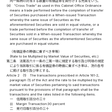
同一銘柄の対当する数量の有価証券を買付けする売買をいう。
(4)
"Cross Trade" as used in this Cabinet Office Ordinance
means a trade performed before the completion of transfer
of Securities purchased in a When-issued Transaction
whereby the same issue of Securities as the
aforementioned Securities are sold in equal volume, or a
trade performed before the completion of transfer of
Securities sold in a When-issued Transaction whereby the
same issue of Securities as the aforementioned Securities
are purchased in equal volume.
（有価証券の時価に乗ずべき率等）
(Rate to be Multiplied by Market Value of Securities, etc.)
第二条
法第百六十一条の二第一項に規定する取引及び同項の規定
により当該取引に係る有価証券の時価に乗ずべき率は、次の各号
に掲げる取引及び率とする。
Article 2
(1)
The transactions prescribed in Article 161-2,
paragraph (1) of the Act and the rate to be multiplied by the
market value of Securities pertaining to said transactions
pursuant to the provisions of that paragraph shall be the
transactions and the rates listed in the following items.
一
信用取引百分の三十
(i)
Margin Transaction:30 percent
二
発行日取引百分の三十