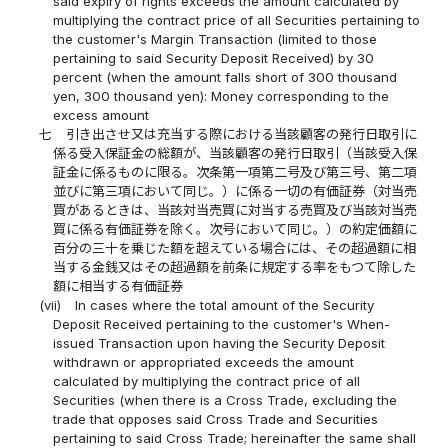
said expiry of rights exceeds the amount calculated by
multiplying the contract price of all Securities pertaining to
the customer's Margin Transaction (limited to those
pertaining to said Security Deposit Received) by 30
percent (when the amount falls short of 300 thousand
yen, 300 thousand yen): Money corresponding to the
excess amount
七
引き出させ又は充当する際における当該顧客の発行日取引に
係る受入保証金の総額が、当該顧客の発行日取引（当該受入保
証金に係るものに限る。次条第一項第二号及び第三号、第二項
並びに第三項において同じ。）に係る一切の有価証券（対当売
買があるときは、当該対当売買に対当する売買及び当該対当売
買に係る有価証券を除く。次号において同じ。）の約定価額に
百分の三十を乗じた額を超えている場合には、その超過額に相
当する金銭又はその超過額を前条に規定する率をもつて除した
額に相当する有価証券
(vii)
In cases where the total amount of the Security
Deposit Received pertaining to the customer's When-
issued Transaction upon having the Security Deposit
withdrawn or appropriated exceeds the amount
calculated by multiplying the contract price of all
Securities (when there is a Cross Trade, excluding the
trade that opposes said Cross Trade and Securities
pertaining to said Cross Trade; hereinafter the same shall