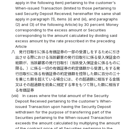
apply in the following item) pertaining to the customer's
When-issued Transaction (limited to those pertaining to
said Security Deposit Received; hereinafter the same shall
apply in paragraph (1), items (ii) and (iii), and paragraphs
(2) and (3) of the following Article) by 30 percent: Money
corresponding to the excess amount or Securities
corresponding to the amount calculated by dividing said
excess amount by the rate prescribed in the preceding
Article
八
発行日取引に係る有価証券の一部の受渡しをするために引き
出させる際における当該顧客の発行日取引に係る受入保証金の
総額が、当該顧客の発行日取引（当該受入保証金に係るものに
限る。）に係る一切の有価証券の約定価額から受渡しをする発
行日取引に係る有価証券の約定価額を控除した額に百分の三十
を乗じた額を超えている場合には、その超過額に相当する金銭
又はその超過額を前条に規定する率をもつて除した額に相当す
る有価証券
(viii)
In cases where the total amount of the Security
Deposit Received pertaining to the customer's When-
issued Transaction upon having the Security Deposit
withdrawn for the purpose of transferring part of the
Securities pertaining to the When-issued Transaction
exceeds the amount calculated by multiplying the amount
of the contract price of all Securities pertaining to the