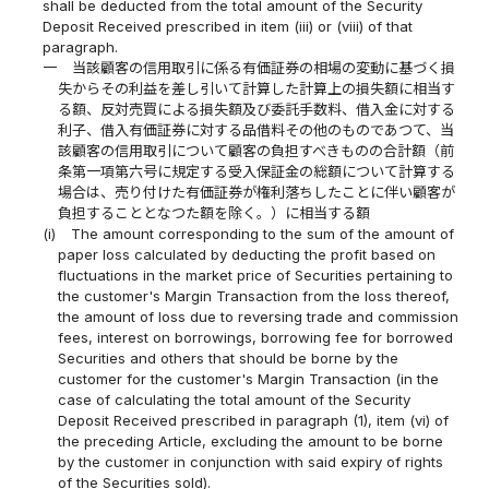
shall be deducted from the total amount of the Security
Deposit Received prescribed in item (iii) or (viii) of that
paragraph.
一
当該顧客の信用取引に係る有価証券の相場の変動に基づく損
失からその利益を差し引いて計算した計算上の損失額に相当す
る額、反対売買による損失額及び委託手数料、借入金に対する
利子、借入有価証券に対する品借料その他のものであつて、当
該顧客の信用取引について顧客の負担すべきものの合計額（前
条第一項第六号に規定する受入保証金の総額について計算する
場合は、売り付けた有価証券が権利落ちしたことに伴い顧客が
負担することとなつた額を除く。）に相当する額
(i)
The amount corresponding to the sum of the amount of
paper loss calculated by deducting the profit based on
fluctuations in the market price of Securities pertaining to
the customer's Margin Transaction from the loss thereof,
the amount of loss due to reversing trade and commission
fees, interest on borrowings, borrowing fee for borrowed
Securities and others that should be borne by the
customer for the customer's Margin Transaction (in the
case of calculating the total amount of the Security
Deposit Received prescribed in paragraph (1), item (vi) of
the preceding Article, excluding the amount to be borne
by the customer in conjunction with said expiry of rights
of the Securities sold).