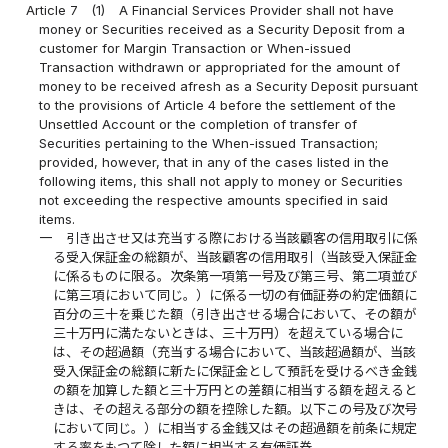
Article 7
(1)
A Financial Services Provider shall not have
money or Securities received as a Security Deposit from a
customer for Margin Transaction or When-issued
Transaction withdrawn or appropriated for the amount of
money to be received afresh as a Security Deposit pursuant
to the provisions of Article 4 before the settlement of the
Unsettled Account or the completion of transfer of
Securities pertaining to the When-issued Transaction;
provided, however, that in any of the cases listed in the
following items, this shall not apply to money or Securities
not exceeding the respective amounts specified in said
items.
一
引き出させ又は充当する際における当該顧客の信用取引に係
る受入保証金の総額が、当該顧客の信用取引（当該受入保証金
に係るものに限る。次条第一項第一号及び第三号、第二項並び
に第三項において同じ。）に係る一切の有価証券の約定価額に
百分の三十を乗じた額（引き出させる場合において、その額が
三十万円に満たないときは、三十万円）を超えている場合に
は、その超過額（充当する場合において、当該超過額が、当該
受入保証金の総額に新たに保証金として預託を受けるべき金銭
の額を加算した額と三十万円との差額に相当する額を超えると
きは、その超える部分の額を控除した額。以下この号及び次号
において同じ。）に相当する金銭又はその超過額を前条に規定
する率をもつて除した額に相当する有価証券