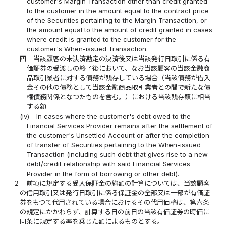
customer's Margin Transaction other than credit granted
to the customer in the amount equal to the contract price
of the Securities pertaining to the Margin Transaction, or
the amount equal to the amount of credit granted in cases
where credit is granted to the customer for the
customer's When-issued Transaction.
四
当該顧客の未決済勘定の決済後又は当該発行日取引に係る有
価証券の受渡しの終了後において、なお当該顧客の当該金融商
品取引業者に対する債務が残存している場合（当該債務が借入
金その他の債務として当該金融商品取引業者との間で新たな債
権債務関係となつたものを含む。）における当該残存額に相当
する額
(iv)
In cases where the customer's debt owed to the
Financial Services Provider remains after the settlement of
the customer's Unsettled Account or after the completion
of transfer of Securities pertaining to the When-issued
Transaction (including such debt that gives rise to a new
debt/credit relationship with said Financial Services
Provider in the form of borrowing or other debt).
２
前項に規定する受入保証金の総額の計算については、当該顧客
の信用取引又は発行日取引に係る保証金の全部又は一部が有価証
券をもつて代用されている場合におけるその代用価格は、第六条
の規定にかかわらず、計算する日の前日の当該有価証券の時価に
同条に規定する率を乗じた額によるものとする。