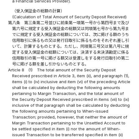
a Financial Services Provider).
（受入保証金の総額の計算）
(Calculation of Total Amount of Security Deposit Received)
第八条
第三条第二号並びに前条第一項第一号から第四号まで及び
第六号に規定する受入保証金の総額又は同項第七号から第九号ま
でに規定する受入保証金の総額については、次に掲げる額のうち
信用取引に係るもの又は発行日取引に係るものをそれぞれ差し引
いて、計算するものとする。ただし、同項第三号又は第八号に規
定する受入保証金の総額については、決済する未決済勘定に係る
信用取引の第一号に掲げる額又は受渡しをする発行日取引の第二
号に掲げる額を差し引かないものとする。
Article 8
(1)
The total amount of the Security Deposit
Received prescribed in Article 3, item (ii), and paragraph (1),
items (i) to (iv) inclusive and item (vi) of the preceding Article
shall be calculated by deducting the following amounts
pertaining to Margin Transaction, and the total amount of
the Security Deposit Received prescribed in items (vii) to (ix)
inclusive of that paragraph shall be calculated by deducting
the following amounts pertaining to When-issued
Transaction; provided, however, that neither the amount of
Margin Transaction pertaining to the Unsettled Account to
be settled specified in item (i) nor the amount of When-
issued Transaction to be transferred specified in item (ii)