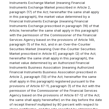
Instruments Exchange Market (meaning Financial
Instruments Exchange Market prescribed in Article 2,
paragraph (17) of the Act; hereinafter the same shall apply
in this paragraph), the market value determined by a
Financial Instruments Exchange (meaning Financial
Instruments Exchange prescribed in paragraph (16) of that
Article; hereinafter the same shall apply in this paragraph)
with the permission of the Commissioner of the Financial
Services Agency based on the provisions of Article 149,
paragraph (1) of the Act, and in an Over-the-Counter
Securities Market (meaning Over-the-Counter Securities
Market prescribed in Article 67, paragraph (2) of the Act;
hereinafter the same shall apply in this paragraph), the
market value determined by an Authorized Financial
Instruments Business Association (meaning Authorized
Financial Instruments Business Association prescribed in
Article 2, paragraph (13) of the Act; hereinafter the same
shall apply in this paragraph) registered pursuant to the
provisions of Article 67-11, paragraph (1) of the Act with the
permission of the Commissioner of the Financial Services
Agency based on the provisions of Article 67-12 of the Act;
the same shall apply hereinafter) on the day before the date
of receipt thereof multiplied by 80 percent with respect to
share certificates, and the rate specified by obtaining the