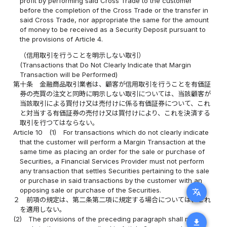
profit by performing said Cross Trade to the customer
before the completion of the Cross Trade or the transfer in
said Cross Trade, nor appropriate the same for the amount
of money to be received as a Security Deposit pursuant to
the provisions of Article 4.
（信用取引を行うことを明示しない取引）
(Transactions that Do Not Clearly Indicate that Margin
Transaction will be Performed)
第十条
金融商品取引業者は、顧客が信用取引を行うことを有価証
券の売買の注文と同時に明示しない取引については、当該顧客が
当該取引による買付け又は売付けに係る有価証券について、これ
と対当する有価証券の売付け又は買付けにより、これを決済する
取引を行つてはならない。
Article 10
(1)
For transactions which do not clearly indicate
that the customer will perform a Margin Transaction at the
same time as placing an order for the sale or purchase of
Securities, a Financial Services Provider must not perform
any transaction that settles Securities pertaining to the sale
or purchase in said transactions by the customer with an
opposing sale or purchase of the Securities.
translate
２
前項の規定は、第二条第二項に規定する場合については、これ
を適用しない。
(2)
The provisions of the preceding paragraph shall not
download