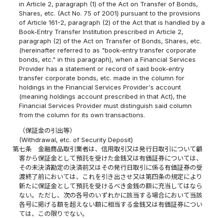
in Article 2, paragraph (1) of the Act on Transfer of Bonds,
Shares, etc. (Act No. 75 of 2001) pursuant to the provisions
of Article 161-2, paragraph (2) of the Act that is handled by a
Book-Entry Transfer Institution prescribed in Article 2,
paragraph (2) of the Act on Transfer of Bonds, Shares, etc.
(hereinafter referred to as "book-entry transfer corporate
bonds, etc." in this paragraph), when a Financial Services
Provider has a statement or record of said book-entry
transfer corporate bonds, etc. made in the column for
holdings in the Financial Services Provider's account
(meaning holdings account prescribed in that Act), the
Financial Services Provider must distinguish said column
from the column for its own transactions.
（保証金の引出等）
(Withdrawal, etc. of Security Deposit)
第七条
金融商品取引業者は、信用取引又は発行日取引について顧
客から保証金として預託を受けた金銭又は有価証券については、
その未決済勘定の決済前又はその発行日取引に係る有価証券の受
渡終了前においては、これを引き出させ又は第四条の規定により
新たに保証金として預託を受けるべき金銭の額に充当してはなら
ない。ただし、次の各号のいずれかに該当する場合において当該
各号に掲げる額を超えない額に相当する金銭又は有価証券につい
ては、この限りでない。