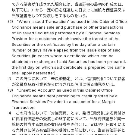
できる証書が作成された場合には、当該証書の最初の作成の日。
以下同じ。）から一定の日を経過した日までに当該有価証券又は
当該証書をもつて受渡しをするものをいう。
(2)
"When-issued Transaction" as used in this Cabinet Office
Ordinance means sale and purchase or other transactions
of unissued Securities performed by a Financial Services
Provider for a customer which involve the transfer of the
Securities or the certificates by the day after a certain
number of days have elapsed from the issue date of said
Securities (in cases where a certificate which can be
obtained in exchange of said Securities has been prepared,
the first day on which said certificate is prepared; the same
shall apply hereinafter).
３
この府令において「未決済勘定」とは、信用取引について顧客
が金融商品取引業者から供与された信用に係る債務をいう。
(3)
"Unsettled Account" as used in this Cabinet Office
Ordinance means debt pertaining to credit granted by a
Financial Services Provider to a customer for a Margin
Transaction.
４
この府令において「対当売買」とは、発行日取引による買付け
に係る有価証券の受渡しの終了前において、当該有価証券と同一
銘柄の対当する数量の有価証券を売付けし、又は発行日取引によ
る売付けに係る有価証券の受渡しの前において、当該有価証券と