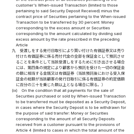
customer's When-issued Transaction (limited to those
pertaining to said Security Deposit Received) minus the
contract price of Securities pertaining to the When-issued
Transaction to be transferred by 30 percent: Money
corresponding to the excess amount or Securities
corresponding to the amount calculated by dividing said
excess amount by the rate prescribed in the preceding
Article
九
受渡しをする発行日取引により買い付けた有価証券又は売り
付けた有価証券に係る売付代金の全部を保証金として預託させ
ることを条件として当該受渡しをするために引き出させる場合
には、第四条の規定により顧客から預託を受けた一切の保証金
の額に相当する金銭又は有価証券（当該預託後における受入保
証金の総額が当該顧客の発行日取引に係る有価証券の約定価額
に百分の三十を乗じた額以上となる場合に限る。）
(ix)
On the condition that all payments for the sale of
Securities purchased or sold by When-issued Transaction
to be transferred must be deposited as a Security Deposit,
in cases where the Security Deposit is to be withdrawn for
the purpose of said transfer: Money or Securities
corresponding to the amount of all Security Deposits
received from a customer pursuant to the provisions of
Article 4 (limited to cases in which the total amount of the