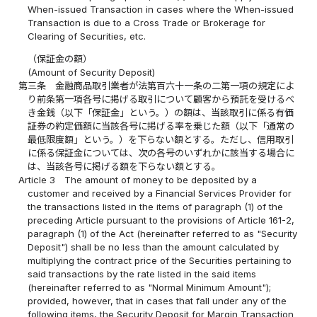
When-issued Transaction in cases where the When-issued
Transaction is due to a Cross Trade or Brokerage for
Clearing of Securities, etc.
（保証金の額）
(Amount of Security Deposit)
第三条
金融商品取引業者が法第百六十一条の二第一項の規定によ
り前条第一項各号に掲げる取引について顧客から預託を受けるべ
き金銭（以下「保証金」という。）の額は、当該取引に係る有価
証券の約定価額に当該各号に掲げる率を乗じた額（以下「通常の
最低限度額」という。）を下らない額とする。ただし、信用取引
に係る保証金については、次の各号のいずれかに該当する場合に
は、当該各号に掲げる額を下らない額とする。
Article 3
The amount of money to be deposited by a
customer and received by a Financial Services Provider for
the transactions listed in the items of paragraph (1) of the
preceding Article pursuant to the provisions of Article 161-2,
paragraph (1) of the Act (hereinafter referred to as "Security
Deposit") shall be no less than the amount calculated by
multiplying the contract price of the Securities pertaining to
said transactions by the rate listed in the said items
(hereinafter referred to as "Normal Minimum Amount");
provided, however, that in cases that fall under any of the
following items, the Security Deposit for Margin Transaction