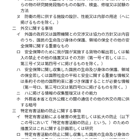
らの物の研究開発段階のものの製作、検査、修理又は試験の
方法
ヌ
防衛の用に供する施設の設計、性能又は内部の用途（ヘに
掲げるものを除く。）
二
外交に関する事項
イ
外国の政府又は国際機関との交渉又は協力の方針又は内容
のうち、国民の生命及び身体の保護、領域の保全その他の安
全保障に関する重要なもの
ロ
安全保障のために我が国が実施する貨物の輸出若しくは輸
入の禁止その他の措置又はその方針（第一号イ若しくはニ、
第三号イ又は第四号イに掲げるものを除く。）
ハ
安全保障に関し収集した国民の生命及び身体の保護、領域
の保全若しくは国際社会の平和と安全に関する重要な情報又
は条約その他の国際約束に基づき保護することが必要な情報
（第一号ロ、第三号ロ又は第四号ロに掲げるものを除く。）
ニ
ハに掲げる情報の収集整理又はその能力
ホ
外務省本省と在外公館との間の通信その他の外交の用に供
する暗号
三
特定有害活動の防止に関する事項
イ
特定有害活動による被害の発生若しくは拡大の防止（以下
この号において「特定有害活動の防止」という。）のための
措置又はこれに関する計画若しくは研究
ロ
特定有害活動の防止に関し収集した国民の生命及び身体の