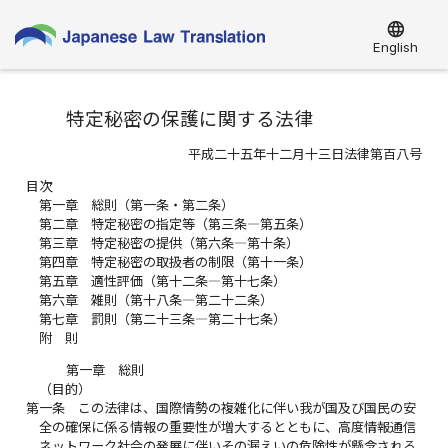
language
English
特定秘密の保護に関する法律
平成二十五年十二月十三日法律第百八号
目次
第一章 総則（第一条・第二条）
第二章 特定秘密の指定等（第三条―第五条）
第三章 特定秘密の提供（第六条―第十条）
第四章 特定秘密の取扱者の制限（第十一条）
第五章 適性評価（第十二条―第十七条）
第六章 雑則（第十八条―第二十二条）
第七章 罰則（第二十三条―第二十七条）
附 則
第一章 総則
（目的）
第一条
この法律は、国際情勢の複雑化に伴い我が国及び国民の安
全の確保に係る情報の重要性が増大するとともに、高度情報通信
ネットワーク社会の発展に伴いその漏えいの危険性が懸念される