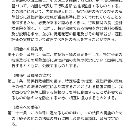
の実施の状況に関し、その適正を確保するため、第一項の基準に
基づいて、内閣を代表して行政各部を指揮監督するものとする。
この場合において、内閣総理大臣は、特定秘密の指定及びその解
除並びに適性評価の実施が当該基準に従って行われていることを
確保するため、必要があると認めるときは、行政機関の長（会計
検査院を除く。）に対し、特定秘密である情報を含む資料の提出
及び説明を求め、並びに特定秘密の指定及びその解除並びに適性
評価の実施について改善すべき旨の指示をすることができる。
（国会への報告等）
第十九条
政府は、毎年、前条第三項の意見を付して、特定秘密の
指定及びその解除並びに適性評価の実施の状況について国会に報
告するとともに、公表するものとする。
（関係行政機関の協力）
第二十条
関係行政機関の長は、特定秘密の指定、適性評価の実施
その他この法律の規定により講ずることとされる措置に関し、我
が国の安全保障に関する情報のうち特に秘匿することが必要であ
るものの漏えいを防止するため、相互に協力するものとする。
（政令への委任）
第二十一条
この法律に定めるもののほか、この法律の実施のため
の手続その他この法律の施行に関し必要な事項は、政令で定め
る。