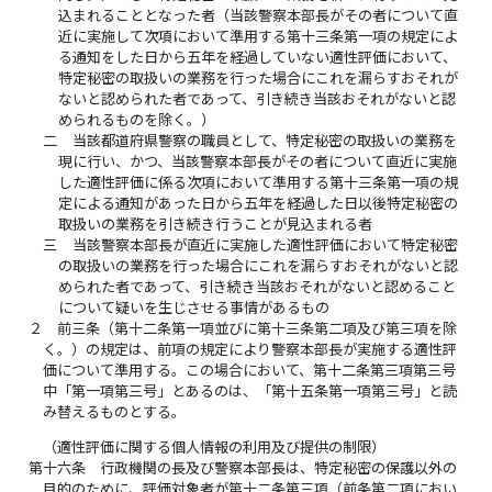
込まれることとなった者（当該警察本部長がその者について直
近に実施して次項において準用する第十三条第一項の規定によ
る通知をした日から五年を経過していない適性評価において、
特定秘密の取扱いの業務を行った場合にこれを漏らすおそれが
ないと認められた者であって、引き続き当該おそれがないと認
められるものを除く。）
二
当該都道府県警察の職員として、特定秘密の取扱いの業務を
現に行い、かつ、当該警察本部長がその者について直近に実施
した適性評価に係る次項において準用する第十三条第一項の規
定による通知があった日から五年を経過した日以後特定秘密の
取扱いの業務を引き続き行うことが見込まれる者
三
当該警察本部長が直近に実施した適性評価において特定秘密
の取扱いの業務を行った場合にこれを漏らすおそれがないと認
められた者であって、引き続き当該おそれがないと認めること
について疑いを生じさせる事情があるもの
２
前三条（第十二条第一項並びに第十三条第二項及び第三項を除
く。）の規定は、前項の規定により警察本部長が実施する適性評
価について準用する。この場合において、第十二条第三項第三号
中「第一項第三号」とあるのは、「第十五条第一項第三号」と読
み替えるものとする。
（適性評価に関する個人情報の利用及び提供の制限）
第十六条
行政機関の長及び警察本部長は、特定秘密の保護以外の
目的のために、評価対象者が第十二条第三項（前条第二項におい