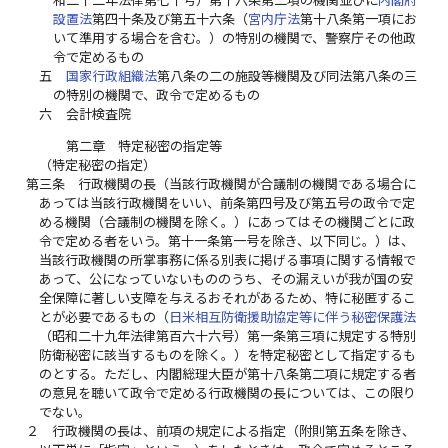
設置法
第四十条及び第五十六条（
宮内庁法
第十八条第一項にお
いて準用する場合を含む。）の特別の機関で、警察庁その他政
令で定めるもの
五
国家行政組織法
第八条の二の施設等機関及び同法第八条の三
の特別の機関で、政令で定めるもの
六
会計検査院
第二章 特定秘密の指定等
（特定秘密の指定）
第三条
行政機関の長（当該行政機関が合議制の機関である場合に
あっては当該行政機関をいい、前条第四号及び第五号の政令で定
める機関（合議制の機関を除く。）にあってはその機関ごとに政
令で定める者をいう。第十一条第一号を除き、以下同じ。）は、
当該行政機関の所掌事務に係る別表に掲げる事項に関する情報で
あって、公になっていないもののうち、その漏えいが我が国の安
全保障に著しい支障を与えるおそれがあるため、特に秘匿するこ
とが必要であるもの（
日米相互防衛援助協定等に伴う秘密保護法
（昭和二十九年法律第百六十六号）第一条第三項に規定する特別
防衛秘密に該当するものを除く。）を特定秘密として指定するも
のとする。ただし、内閣総理大臣が第十八条第二項に規定する者
の意見を聴いて政令で定める行政機関の長については、この限り
でない。
２
行政機関の長は、前項の規定による指定（附則第五条を除き、