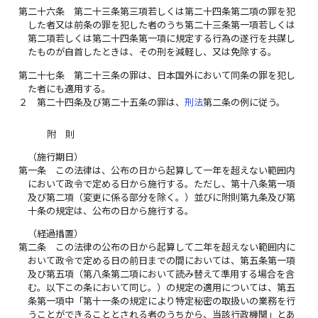
第二十六条
第二十三条第三項若しくは第二十四条第二項の罪を犯
した者又は前条の罪を犯した者のうち第二十三条第一項若しくは
第二項若しくは第二十四条第一項に規定する行為の遂行を共謀し
たものが自首したときは、その刑を減軽し、又は免除する。
第二十七条
第二十三条の罪は、日本国外において同条の罪を犯し
た者にも適用する。
２
第二十四条及び第二十五条の罪は、
刑法
第二条の例に従う。
附 則
（施行期日）
第一条
この法律は、公布の日から起算して一年を超えない範囲内
において政令で定める日から施行する。ただし、第十八条第一項
及び第二項（変更に係る部分を除く。）並びに附則第九条及び第
十条の規定は、公布の日から施行する。
（経過措置）
第二条
この法律の公布の日から起算して二年を超えない範囲内に
おいて政令で定める日の前日までの間においては、第五条第一項
及び第五項（第八条第二項において読み替えて準用する場合を含
む。以下この条において同じ。）の規定の適用については、第五
条第一項中「第十一条の規定により特定秘密の取扱いの業務を行
うことができることとされる者のうちから、当該行政機関」とあ