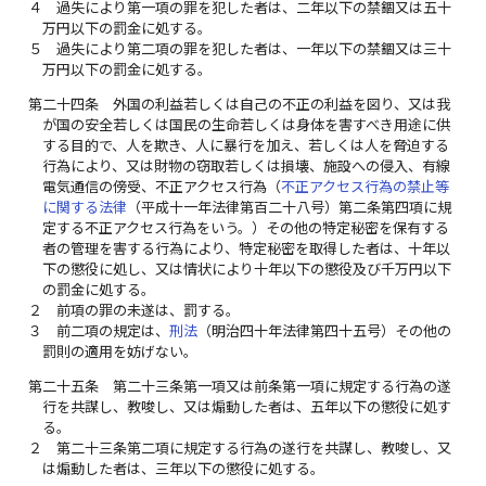
４
過失により第一項の罪を犯した者は、二年以下の禁錮又は五十
万円以下の罰金に処する。
５
過失により第二項の罪を犯した者は、一年以下の禁錮又は三十
万円以下の罰金に処する。
第二十四条
外国の利益若しくは自己の不正の利益を図り、又は我
が国の安全若しくは国民の生命若しくは身体を害すべき用途に供
する目的で、人を欺き、人に暴行を加え、若しくは人を脅迫する
行為により、又は財物の窃取若しくは損壊、施設への侵入、有線
電気通信の傍受、不正アクセス行為（
不正アクセス行為の禁止等
に関する法律
（平成十一年法律第百二十八号）第二条第四項に規
定する不正アクセス行為をいう。）その他の特定秘密を保有する
者の管理を害する行為により、特定秘密を取得した者は、十年以
下の懲役に処し、又は情状により十年以下の懲役及び千万円以下
の罰金に処する。
２
前項の罪の未遂は、罰する。
３
前二項の規定は、
刑法
（明治四十年法律第四十五号）その他の
罰則の適用を妨げない。
第二十五条
第二十三条第一項又は前条第一項に規定する行為の遂
行を共謀し、教唆し、又は煽動した者は、五年以下の懲役に処す
る。
２
第二十三条第二項に規定する行為の遂行を共謀し、教唆し、又
は煽動した者は、三年以下の懲役に処する。