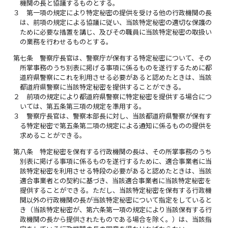
機関の長と協議するものとする。
３
第一項の規定により特定秘密の提供を受ける他の行政機関の長
は、前項の規定による協議に従い、当該特定秘密の適切な保護の
ために必要な措置を講じ、及びその職員に当該特定秘密の取扱い
の業務を行わせるものとする。
第七条
警察庁長官は、警察庁が保有する特定秘密について、その
所掌事務のうち別表に掲げる事項に係るものを遂行するために都
道府県警察にこれを利用させる必要があると認めたときは、当該
都道府県警察に当該特定秘密を提供することができる。
２
前項の規定により都道府県警察に特定秘密を提供する場合につ
いては、第五条第三項の規定を準用する。
３
警察庁長官は、警察本部長に対し、当該都道府県警察が保有す
る特定秘密で第五条第二項の規定による通知に係るものの提供を
求めることができる。
第八条
特定秘密を保有する行政機関の長は、その所掌事務のうち
別表に掲げる事項に係るものを遂行するために、適合事業者に当
該特定秘密を利用させる特段の必要があると認めたときは、当該
適合事業者との契約に基づき、当該適合事業者に当該特定秘密を
提供することができる。ただし、当該特定秘密を保有する行政機
関以外の行政機関の長が当該特定秘密について指定をしていると
き（当該特定秘密が、第六条第一項の規定により当該保有する行
政機関の長から提供されたものである場合を除く。）は、当該指