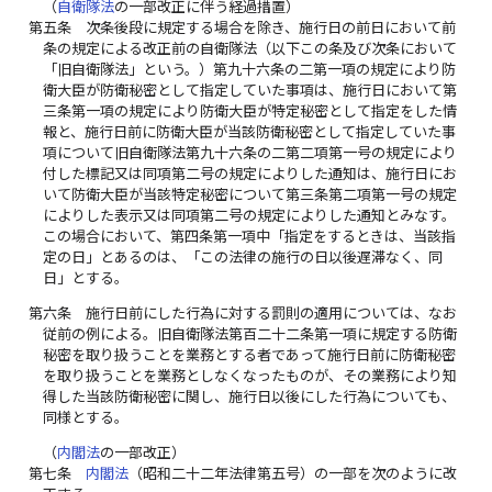
（
自衛隊法
の一部改正に伴う経過措置）
第五条
次条後段に規定する場合を除き、施行日の前日において前
条の規定による改正前の自衛隊法（以下この条及び次条において
「旧自衛隊法」という。）第九十六条の二第一項の規定により防
衛大臣が防衛秘密として指定していた事項は、施行日において第
三条第一項の規定により防衛大臣が特定秘密として指定をした情
報と、施行日前に防衛大臣が当該防衛秘密として指定していた事
項について旧自衛隊法第九十六条の二第二項第一号の規定により
付した標記又は同項第二号の規定によりした通知は、施行日にお
いて防衛大臣が当該特定秘密について第三条第二項第一号の規定
によりした表示又は同項第二号の規定によりした通知とみなす。
この場合において、第四条第一項中「指定をするときは、当該指
定の日」とあるのは、「この法律の施行の日以後遅滞なく、同
日」とする。
第六条
施行日前にした行為に対する罰則の適用については、なお
従前の例による。旧自衛隊法第百二十二条第一項に規定する防衛
秘密を取り扱うことを業務とする者であって施行日前に防衛秘密
を取り扱うことを業務としなくなったものが、その業務により知
得した当該防衛秘密に関し、施行日以後にした行為についても、
同様とする。
（
内閣法
の一部改正）
第七条
内閣法
（昭和二十二年法律第五号）の一部を次のように改