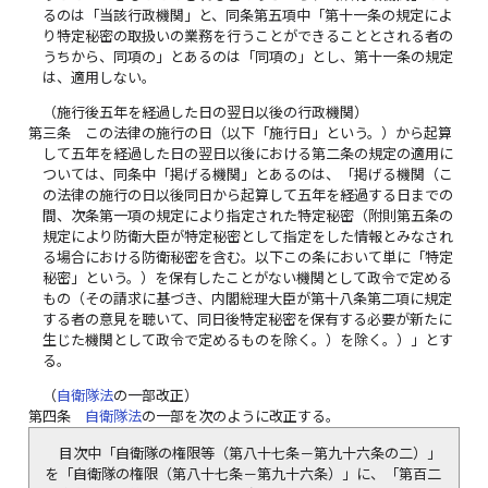
るのは「当該行政機関」と、同条第五項中「第十一条の規定によ
り特定秘密の取扱いの業務を行うことができることとされる者の
うちから、同項の」とあるのは「同項の」とし、第十一条の規定
は、適用しない。
（施行後五年を経過した日の翌日以後の行政機関）
第三条
この法律の施行の日（以下「施行日」という。）から起算
して五年を経過した日の翌日以後における第二条の規定の適用に
ついては、同条中「掲げる機関」とあるのは、「掲げる機関（こ
の法律の施行の日以後同日から起算して五年を経過する日までの
間、次条第一項の規定により指定された特定秘密（附則第五条の
規定により防衛大臣が特定秘密として指定をした情報とみなされ
る場合における防衛秘密を含む。以下この条において単に「特定
秘密」という。）を保有したことがない機関として政令で定める
もの（その請求に基づき、内閣総理大臣が第十八条第二項に規定
する者の意見を聴いて、同日後特定秘密を保有する必要が新たに
生じた機関として政令で定めるものを除く。）を除く。）」とす
る。
（
自衛隊法
の一部改正）
第四条
自衛隊法
の一部を次のように改正する。
目次中「自衛隊の権限等（第八十七条－第九十六条の二）」
を「自衛隊の権限（第八十七条－第九十六条）」に、「第百二