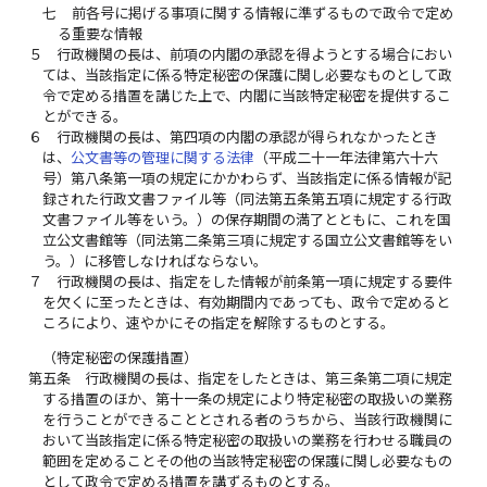
七
前各号に掲げる事項に関する情報に準ずるもので政令で定め
る重要な情報
５
行政機関の長は、前項の内閣の承認を得ようとする場合におい
ては、当該指定に係る特定秘密の保護に関し必要なものとして政
令で定める措置を講じた上で、内閣に当該特定秘密を提供するこ
とができる。
６
行政機関の長は、第四項の内閣の承認が得られなかったとき
は、
公文書等の管理に関する法律
（平成二十一年法律第六十六
号）第八条第一項の規定にかかわらず、当該指定に係る情報が記
録された行政文書ファイル等（同法第五条第五項に規定する行政
文書ファイル等をいう。）の保存期間の満了とともに、これを国
立公文書館等（同法第二条第三項に規定する国立公文書館等をい
う。）に移管しなければならない。
７
行政機関の長は、指定をした情報が前条第一項に規定する要件
を欠くに至ったときは、有効期間内であっても、政令で定めると
ころにより、速やかにその指定を解除するものとする。
（特定秘密の保護措置）
第五条
行政機関の長は、指定をしたときは、第三条第二項に規定
する措置のほか、第十一条の規定により特定秘密の取扱いの業務
を行うことができることとされる者のうちから、当該行政機関に
おいて当該指定に係る特定秘密の取扱いの業務を行わせる職員の
範囲を定めることその他の当該特定秘密の保護に関し必要なもの
として政令で定める措置を講ずるものとする。