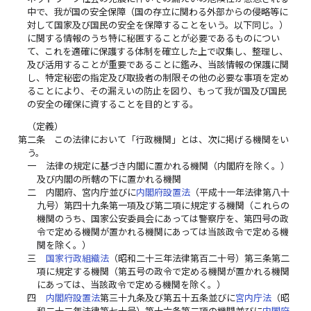
中で、我が国の安全保障（国の存立に関わる外部からの侵略等に
対して国家及び国民の安全を保障することをいう。以下同じ。）
に関する情報のうち特に秘匿することが必要であるものについ
て、これを適確に保護する体制を確立した上で収集し、整理し、
及び活用することが重要であることに鑑み、当該情報の保護に関
し、特定秘密の指定及び取扱者の制限その他の必要な事項を定め
ることにより、その漏えいの防止を図り、もって我が国及び国民
の安全の確保に資することを目的とする。
（定義）
第二条
この法律において「行政機関」とは、次に掲げる機関をい
う。
一
法律の規定に基づき内閣に置かれる機関（内閣府を除く。）
及び内閣の所轄の下に置かれる機関
二
内閣府、宮内庁並びに
内閣府設置法
（平成十一年法律第八十
九号）第四十九条第一項及び第二項に規定する機関（これらの
機関のうち、国家公安委員会にあっては警察庁を、第四号の政
令で定める機関が置かれる機関にあっては当該政令で定める機
関を除く。）
三
国家行政組織法
（昭和二十三年法律第百二十号）第三条第二
項に規定する機関（第五号の政令で定める機関が置かれる機関
にあっては、当該政令で定める機関を除く。）
四
内閣府設置法
第三十九条及び第五十五条並びに
宮内庁法
（昭
和二十二年法律第七十号）第十六条第二項の機関並びに
内閣府