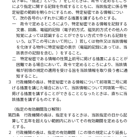
以下単に「指定」という。）をしたときは、政令で定めるところ
により指定に関する記録を作成するとともに、当該指定に係る特
定秘密の範囲を明らかにするため、特定秘密である情報につい
て、次の各号のいずれかに掲げる措置を講ずるものとする。
一
政令で定めるところにより、特定秘密である情報を記録する
文書、図画、電磁的記録（電子的方式、磁気的方式その他人の
知覚によっては認識することができない方式で作られる記録を
いう。以下この号において同じ。）若しくは物件又は当該情報
を化体する物件に特定秘密の表示（電磁的記録にあっては、当
該表示の記録を含む。）をすること。
二
特定秘密である情報の性質上前号に掲げる措置によることが
困難である場合において、政令で定めるところにより、当該情
報が前項の規定の適用を受ける旨を当該情報を取り扱う者に通
知すること。
３
行政機関の長は、特定秘密である情報について前項第二号に掲
げる措置を講じた場合において、当該情報について同項第一号に
掲げる措置を講ずることができることとなったときは、直ちに当
該措置を講ずるものとする。
（指定の有効期間及び解除）
第四条
行政機関の長は、指定をするときは、当該指定の日から起
算して五年を超えない範囲内においてその有効期間を定めるもの
とする。
２
行政機関の長は、指定の有効期間（この項の規定により延長し