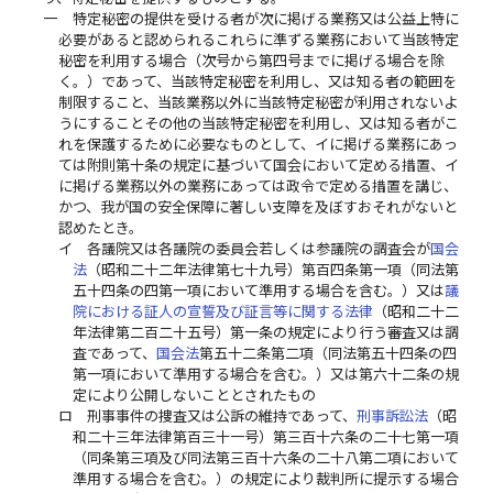
一
特定秘密の提供を受ける者が次に掲げる業務又は公益上特に
必要があると認められるこれらに準ずる業務において当該特定
秘密を利用する場合（次号から第四号までに掲げる場合を除
く。）であって、当該特定秘密を利用し、又は知る者の範囲を
制限すること、当該業務以外に当該特定秘密が利用されないよ
うにすることその他の当該特定秘密を利用し、又は知る者がこ
れを保護するために必要なものとして、イに掲げる業務にあっ
ては附則第十条の規定に基づいて国会において定める措置、イ
に掲げる業務以外の業務にあっては政令で定める措置を講じ、
かつ、我が国の安全保障に著しい支障を及ぼすおそれがないと
認めたとき。
イ
各議院又は各議院の委員会若しくは参議院の調査会が
国会
法
（昭和二十二年法律第七十九号）第百四条第一項（同法第
五十四条の四第一項において準用する場合を含む。）又は
議
院における証人の宣誓及び証言等に関する法律
（昭和二十二
年法律第二百二十五号）第一条の規定により行う審査又は調
査であって、
国会法
第五十二条第二項（同法第五十四条の四
第一項において準用する場合を含む。）又は第六十二条の規
定により公開しないこととされたもの
ロ
刑事事件の捜査又は公訴の維持であって、
刑事訴訟法
（昭
和二十三年法律第百三十一号）第三百十六条の二十七第一項
（同条第三項及び同法第三百十六条の二十八第二項において
準用する場合を含む。）の規定により裁判所に提示する場合