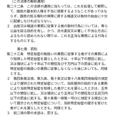
（この法律の解釈適用）
第二十二条
この法律の適用に当たっては、これを拡張して解釈し
て、国民の基本的人権を不当に侵害するようなことがあってはな
らず、国民の知る権利の保障に資する報道又は取材の自由に十分
に配慮しなければならない。
２
出版又は報道の業務に従事する者の取材行為については、専ら
公益を図る目的を有し、かつ、法令違反又は著しく不当な方法に
よるものと認められない限りは、これを正当な業務による行為と
するものとする。
第七章 罰則
第二十三条
特定秘密の取扱いの業務に従事する者がその業務によ
り知得した特定秘密を漏らしたときは、十年以下の懲役に処し、
又は情状により十年以下の懲役及び千万円以下の罰金に処する。
特定秘密の取扱いの業務に従事しなくなった後においても、同様
とする。
２
第四条第五項、第九条、第十条又は第十八条第四項後段の規定
により提供された特定秘密について、当該提供の目的である業務
により当該特定秘密を知得した者がこれを漏らしたときは、五年
以下の懲役に処し、又は情状により五年以下の懲役及び五百万円
以下の罰金に処する。第十条第一項第一号ロに規定する場合にお
いて提示された特定秘密について、当該特定秘密の提示を受けた
者がこれを漏らしたときも、同様とする。
３
前二項の罪の未遂は、罰する。