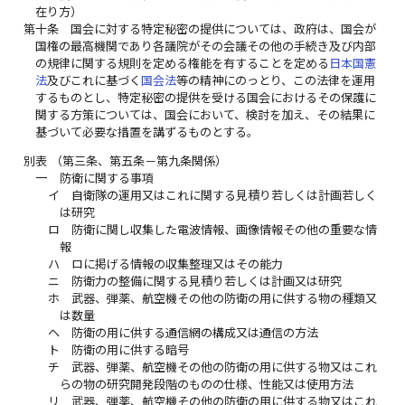
在り方）
第十条
国会に対する特定秘密の提供については、政府は、国会が
国権の最高機関であり各議院がその会議その他の手続き及び内部
の規律に関する規則を定める権能を有することを定める
日本国憲
法
及びこれに基づく
国会法
等の精神にのっとり、この法律を運用
するものとし、特定秘密の提供を受ける国会におけるその保護に
関する方策については、国会において、検討を加え、その結果に
基づいて必要な措置を講ずるものとする。
別表
（第三条、第五条－第九条関係）
一
防衛に関する事項
イ
自衛隊の運用又はこれに関する見積り若しくは計画若しく
は研究
ロ
防衛に関し収集した電波情報、画像情報その他の重要な情
報
ハ
ロに掲げる情報の収集整理又はその能力
ニ
防衛力の整備に関する見積り若しくは計画又は研究
ホ
武器、弾薬、航空機その他の防衛の用に供する物の種類又
は数量
ヘ
防衛の用に供する通信網の構成又は通信の方法
ト
防衛の用に供する暗号
チ
武器、弾薬、航空機その他の防衛の用に供する物又はこれ
らの物の研究開発段階のものの仕様、性能又は使用方法
リ
武器、弾薬、航空機その他の防衛の用に供する物又はこれ