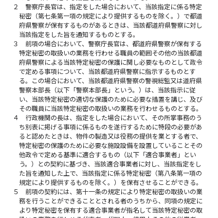
２
警察庁長官は、指定をした場合において、当該指定に係る特定
秘密（第七条第一項の規定により提供するものを除く。）で都道
府県警察が保有するものがあるときは、当該都道府県警察に対し
当該指定をした旨を通知するものとする。
３
前項の場合において、警察庁長官は、都道府県警察が保有する
特定秘密の取扱いの業務を行わせる職員の範囲その他の当該都道
府県警察による当該特定秘密の保護に関し必要なものとして政令
で定める事項について、当該都道府県警察に指示するものとす
る。この場合において、当該都道府県警察の警視総監又は道府県
警察本部長（以下「警察本部長」という。）は、当該指示に従
い、当該特定秘密の適切な保護のために必要な措置を講じ、及び
その職員に当該特定秘密の取扱いの業務を行わせるものとする。
４
行政機関の長は、指定をした場合において、その所掌事務のう
ち別表に掲げる事項に係るものを遂行するために特段の必要があ
ると認めたときは、物件の製造又は役務の提供を業とする者で、
特定秘密の保護のために必要な施設設備を設置していることその
他政令で定める基準に適合するもの（以下「適合事業者」とい
う。）との契約に基づき、当該適合事業者に対し、当該指定をし
た旨を通知した上で、当該指定に係る特定秘密（第八条第一項の
規定により提供するものを除く。）を保有させることができる。
５
前項の契約には、第十一条の規定により特定秘密の取扱いの業
務を行うことができることとされる者のうちから、同項の規定に
より特定秘密を保有する適合事業者が指名して当該特定秘密の取