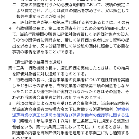
二
前項の調査を行うため必要な範囲内において、次項の規定に
より質問させ、若しくは資料の提出を求めさせ、又は照会して
報告を求めることがある旨
三
評価対象者が第一項第三号に掲げる者であるときは、その旨
４
行政機関の長は、第二項の調査を行うため必要な範囲内におい
て、当該行政機関の職員に評価対象者若しくは評価対象者の知人
その他の関係者に質問させ、若しくは評価対象者に対し資料の提
出を求めさせ、又は公務所若しくは公私の団体に照会して必要な
事項の報告を求めることができる。
（適性評価の結果等の通知）
第十三条
行政機関の長は、適性評価を実施したときは、その結果
を評価対象者に対し通知するものとする。
２
行政機関の長は、適合事業者の従業者について適性評価を実施
したときはその結果を、当該従業者が前条第三項の同意をしなか
ったことにより適性評価が実施されなかったときはその旨を、そ
れぞれ当該適合事業者に対し通知するものとする。
３
前項の規定による通知を受けた適合事業者は、当該評価対象者
が当該適合事業者の指揮命令の下に労働する派遣労働者（
労働者
派遣事業の適正な運営の確保及び派遣労働者の保護等に関する法
律
（昭和六十年法律第八十八号）第二条第二号に規定する派遣労
働者をいう。第十六条第二項において同じ。）であるときは、当
該通知の内容を当該評価対象者を雇用する事業主に対し通知する
ものとする。