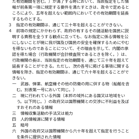
た有効期間を含む。）が満了する時において、当該指定をした情
報が前条第一項に規定する要件を満たすときは、政令で定めると
ころにより、五年を超えない範囲内においてその有効期間を延長
するものとする。
３
指定の有効期間は、通じて三十年を超えることができない。
４
前項の規定にかかわらず、政府の有するその諸活動を国民に説
明する責務を全うする観点に立っても、なお指定に係る情報を公
にしないことが現に我が国及び国民の安全を確保するためにやむ
を得ないものであることについて、その理由を示して、内閣の承
認を得た場合（行政機関が会計検査院であるときを除く。）は、
行政機関の長は、当該指定の有効期間を、通じて三十年を超えて
延長することができる。ただし、次の各号に掲げる事項に関する
情報を除き、指定の有効期間は、通じて六十年を超えることがで
きない。
一
武器、弾薬、航空機その他の防衛の用に供する物（船舶を含
む。別表第一号において同じ。）
二
現に行われている外国（本邦の域外にある国又は地域をい
う。以下同じ。）の政府又は国際機関との交渉に不利益を及ぼ
すおそれのある情報
三
情報収集活動の手法又は能力
四
人的情報源に関する情報
五
暗号
六
外国の政府又は国際機関から六十年を超えて指定を行うこと
を条件に提供された情報