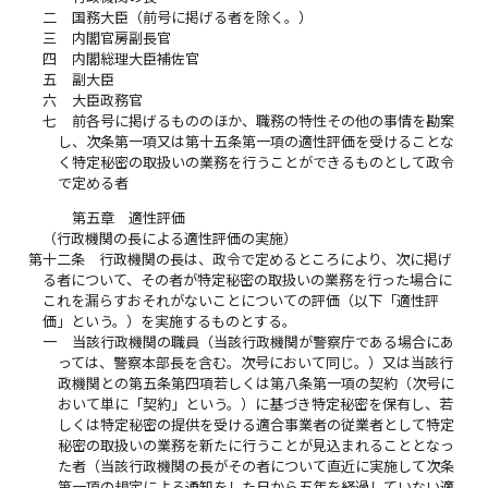
二
国務大臣（前号に掲げる者を除く。）
三
内閣官房副長官
四
内閣総理大臣補佐官
五
副大臣
六
大臣政務官
七
前各号に掲げるもののほか、職務の特性その他の事情を勘案
し、次条第一項又は第十五条第一項の適性評価を受けることな
く特定秘密の取扱いの業務を行うことができるものとして政令
で定める者
第五章 適性評価
（行政機関の長による適性評価の実施）
第十二条
行政機関の長は、政令で定めるところにより、次に掲げ
る者について、その者が特定秘密の取扱いの業務を行った場合に
これを漏らすおそれがないことについての評価（以下「適性評
価」という。）を実施するものとする。
一
当該行政機関の職員（当該行政機関が警察庁である場合にあ
っては、警察本部長を含む。次号において同じ。）又は当該行
政機関との第五条第四項若しくは第八条第一項の契約（次号に
おいて単に「契約」という。）に基づき特定秘密を保有し、若
しくは特定秘密の提供を受ける適合事業者の従業者として特定
秘密の取扱いの業務を新たに行うことが見込まれることとなっ
た者（当該行政機関の長がその者について直近に実施して次条
第一項の規定による通知をした日から五年を経過していない適