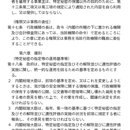
者を雇用する事業主は、特定秘密の保護以外の目的のために、第
十三条第二項又は第三項の規定により通知された内容を自ら利用
し、又は提供してはならない。
（権限又は事務の委任）
第十七条
行政機関の長は、政令（内閣の所轄の下に置かれる機関
及び会計検査院にあっては、当該機関の命令）で定めるところに
より、この章に定める権限又は事務を当該行政機関の職員に委任
することができる。
第六章 雑則
（特定秘密の指定等の運用基準等）
第十八条
政府は、特定秘密の指定及びその解除並びに適性評価の
実施に関し、統一的な運用を図るための基準を定めるものとす
る。
２
内閣総理大臣は、前項の基準を定め、又はこれを変更しようと
するときは、我が国の安全保障に関する情報の保護、行政機関等
の保有する情報の公開、公文書等の管理等に関し優れた識見を有
する者の意見を聴いた上で、その案を作成し、閣議の決定を求め
なければならない。
３
内閣総理大臣は、毎年、第一項の基準に基づく特定秘密の指定
及びその解除並びに適性評価の実施の状況を前項に規定する者に
報告し、その意見を聴かなければならない。
４
内閣総理大臣は、特定秘密の指定及びその解除並びに適性評価