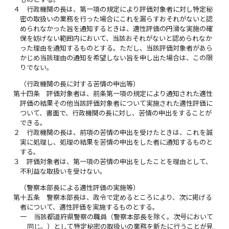
４
行政機関の長は、第一項の規定により評価対象者に対し特定秘
密の取扱いの業務を行った場合にこれを漏らすおそれがないと認
められなかった旨を通知するときは、適性評価の円滑な実施の確
保を妨げない範囲内において、当該おそれがないと認められなか
った理由を通知するものとする。ただし、当該評価対象者があら
かじめ当該理由の通知を希望しない旨を申し出た場合は、この限
りでない。
（行政機関の長に対する苦情の申出等）
第十四条
評価対象者は、前条第一項の規定により通知された適性
評価の結果その他当該評価対象者について実施された適性評価に
ついて、書面で、行政機関の長に対し、苦情の申出をすることが
できる。
２
行政機関の長は、前項の苦情の申出を受けたときは、これを誠
実に処理し、処理の結果を苦情の申出をした者に通知するものと
する。
３
評価対象者は、第一項の苦情の申出をしたことを理由として、
不利益な取扱いを受けない。
（警察本部長による適性評価の実施等）
第十五条
警察本部長は、政令で定めるところにより、次に掲げる
者について、適性評価を実施するものとする。
一
当該都道府県警察の職員（警察本部長を除く。次号において
同じ。）として特定秘密の取扱いの業務を新たに行うことが見