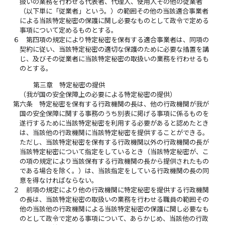
扱いの業務を行わせる代表者、代理人、使用人その他の従業者
（以下単に「従業者」という。）の範囲その他の当該適合事業者
による当該特定秘密の保護に関し必要なものとして政令で定める
事項について定めるものとする。
６
第四項の規定により特定秘密を保有する適合事業者は、同項の
契約に従い、当該特定秘密の適切な保護のために必要な措置を講
じ、及びその従業者に当該特定秘密の取扱いの業務を行わせるも
のとする。
第三章 特定秘密の提供
（我が国の安全保障上の必要による特定秘密の提供）
第六条
特定秘密を保有する行政機関の長は、他の行政機関が我が
国の安全保障に関する事務のうち別表に掲げる事項に係るものを
遂行するために当該特定秘密を利用する必要があると認めたとき
は、当該他の行政機関に当該特定秘密を提供することができる。
ただし、当該特定秘密を保有する行政機関以外の行政機関の長が
当該特定秘密について指定をしているとき（当該特定秘密が、こ
の項の規定により当該保有する行政機関の長から提供されたもの
である場合を除く。）は、当該指定をしている行政機関の長の同
意を得なければならない。
２
前項の規定により他の行政機関に特定秘密を提供する行政機関
の長は、当該特定秘密の取扱いの業務を行わせる職員の範囲その
他の当該他の行政機関による当該特定秘密の保護に関し必要なも
のとして政令で定める事項について、あらかじめ、当該他の行政