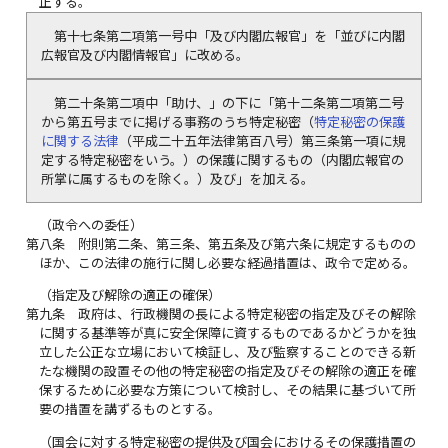
正する。
第十七条第二項第一号中「及び内閣広報官」を「並びに内閣
広報官及び内閣情報官」に改める。
第二十条第二項中「助け、」の下に「第十二条第二項第二号
から第五号までに掲げる事務のうち特定秘密（
特定秘密の保護
に関する法律
（平成二十五年法律第百八号）第三条第一項に規
定する特定秘密をいう。）の保護に関するもの（内閣広報官の
所掌に属するものを除く。）及び」を加える。
（政令への委任）
第八条
附則第二条、第三条、第五条及び第六条に規定するものの
ほか、この法律の施行に関し必要な経過措置は、政令で定める。
（指定及び解除の適正の確保）
第九条
政府は、行政機関の長による特定秘密の指定及びその解除
に関する基準等が真に安全保障に資するものであるかどうかを独
立した公正な立場において検証し、及び監察することのできる新
たな機関の設置その他の特定秘密の指定及びその解除の適正を確
保するために必要な方策について検討し、その結果に基づいて所
要の措置を講ずるものとする。
（国会に対する特定秘密の提供及び国会におけるその保護措置の