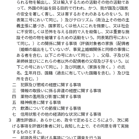
られる物を輸出し、又は輸入するための活動その他の活動であ
って、外国の利益を図る目的で行われ、かつ、我が国及び国民
の安全を著しく害し、又は害するおそれのあるものをいう。別
表第三号において同じ。）及びテロリズム（政治上その他の主
義主張に基づき、国家若しくは他人にこれを強要し、又は社会
に不安若しくは恐怖を与える目的で人を殺傷し、又は重要な施
設その他の物を破壊するための活動をいう。同表第四号におい
て同じ。）との関係に関する事項（評価対象者の家族（配偶者
（婚姻の届出をしていないが、事実上婚姻関係と同様の事情に
ある者を含む。以下この号において同じ。）、父母、子及び兄
弟姉妹並びにこれらの者以外の配偶者の父母及び子をいう。以
下この号において同じ。）及び同居人（家族を除く。）の氏
名、生年月日、国籍（過去に有していた国籍を含む。）及び住
所を含む。）
二
犯罪及び懲戒の経歴に関する事項
三
情報の取扱いに係る非違の経歴に関する事項
四
薬物の濫用及び影響に関する事項
五
精神疾患に関する事項
六
飲酒についての節度に関する事項
七
信用状態その他の経済的な状況に関する事項
３
適性評価は、あらかじめ、政令で定めるところにより、次に掲
げる事項を評価対象者に対し告知した上で、その同意を得て実施
するものとする。
一
前項各号に掲げる事項について調査を行う旨