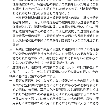
性評価において、特定秘密の取扱いの業務を行った場合にこれ
を漏らすおそれがないと認められた者であって、引き続き当該
おそれがないと認められるものを除く。）
二
当該行政機関の職員又は当該行政機関との契約に基づき特定
秘密を保有し、若しくは特定秘密の提供を受ける適合事業者の
従業者として、特定秘密の取扱いの業務を現に行い、かつ、当
該行政機関の長がその者について直近に実施した適性評価に係
る次条第一項の規定による通知があった日から五年を経過した
日以後特定秘密の取扱いの業務を引き続き行うことが見込まれ
る者
三
当該行政機関の長が直近に実施した適性評価において特定秘
密の取扱いの業務を行った場合にこれを漏らすおそれがないと
認められた者であって、引き続き当該おそれがないと認めるこ
とについて疑いを生じさせる事情があるもの
２
適性評価は、適性評価の対象となる者（以下「評価対象者」と
いう。）について、次に掲げる事項についての調査を行い、その
結果に基づき実施するものとする。
一
特定有害活動（公になっていない情報のうちその漏えいが我
が国の安全保障に支障を与えるおそれがあるものを取得するた
めの活動、核兵器、軍用の化学製剤若しくは細菌製剤若しくは
これらの散布のための装置若しくはこれらを運搬することがで
きるロケット若しくは無人航空機又はこれらの開発、製造、使
用若しくは貯蔵のために用いられるおそれが特に大きいと認め