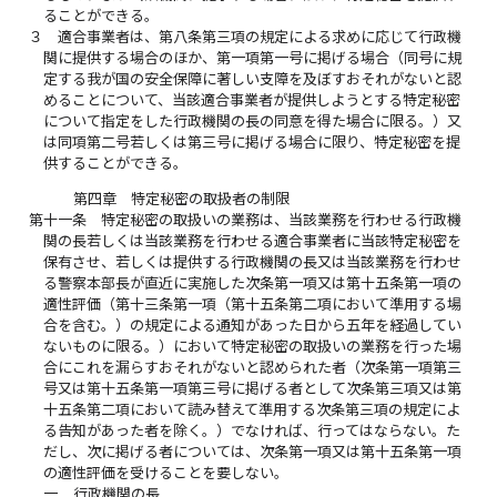
ることができる。
３
適合事業者は、第八条第三項の規定による求めに応じて行政機
関に提供する場合のほか、第一項第一号に掲げる場合（同号に規
定する我が国の安全保障に著しい支障を及ぼすおそれがないと認
めることについて、当該適合事業者が提供しようとする特定秘密
について指定をした行政機関の長の同意を得た場合に限る。）又
は同項第二号若しくは第三号に掲げる場合に限り、特定秘密を提
供することができる。
第四章 特定秘密の取扱者の制限
第十一条
特定秘密の取扱いの業務は、当該業務を行わせる行政機
関の長若しくは当該業務を行わせる適合事業者に当該特定秘密を
保有させ、若しくは提供する行政機関の長又は当該業務を行わせ
る警察本部長が直近に実施した次条第一項又は第十五条第一項の
適性評価（第十三条第一項（第十五条第二項において準用する場
合を含む。）の規定による通知があった日から五年を経過してい
ないものに限る。）において特定秘密の取扱いの業務を行った場
合にこれを漏らすおそれがないと認められた者（次条第一項第三
号又は第十五条第一項第三号に掲げる者として次条第三項又は第
十五条第二項において読み替えて準用する次条第三項の規定によ
る告知があった者を除く。）でなければ、行ってはならない。た
だし、次に掲げる者については、次条第一項又は第十五条第一項
の適性評価を受けることを要しない。
一
行政機関の長