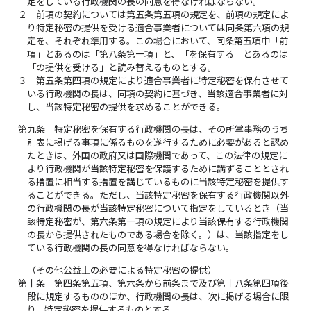
定をしている行政機関の長の同意を得なければならない。
２
前項の契約については第五条第五項の規定を、前項の規定によ
り特定秘密の提供を受ける適合事業者については同条第六項の規
定を、それぞれ準用する。この場合において、同条第五項中「前
項」とあるのは「第八条第一項」と、「を保有する」とあるのは
「の提供を受ける」と読み替えるものとする。
３
第五条第四項の規定により適合事業者に特定秘密を保有させて
いる行政機関の長は、同項の契約に基づき、当該適合事業者に対
し、当該特定秘密の提供を求めることができる。
第九条
特定秘密を保有する行政機関の長は、その所掌事務のうち
別表に掲げる事項に係るものを遂行するために必要があると認め
たときは、外国の政府又は国際機関であって、この法律の規定に
より行政機関が当該特定秘密を保護するために講ずることとされ
る措置に相当する措置を講じているものに当該特定秘密を提供す
ることができる。ただし、当該特定秘密を保有する行政機関以外
の行政機関の長が当該特定秘密について指定をしているとき（当
該特定秘密が、第六条第一項の規定により当該保有する行政機関
の長から提供されたものである場合を除く。）は、当該指定をし
ている行政機関の長の同意を得なければならない。
（その他公益上の必要による特定秘密の提供）
第十条
第四条第五項、第六条から前条まで及び第十八条第四項後
段に規定するもののほか、行政機関の長は、次に掲げる場合に限
り、特定秘密を提供するものとする。