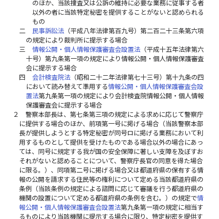
のほか、当該捜査又は公訴の維持に必要な業務に従事する者
以外の者に当該特定秘密を提供することがないと認められる
もの
二
民事訴訟法
（平成八年法律第百九号）第二百二十三条第六項
の規定により裁判所に提示する場合
三
情報公開・個人情報保護審査会設置法
（平成十五年法律第六
十号）第九条第一項の規定により情報公開・個人情報保護審査
会に提示する場合
四
会計検査院法
（昭和二十二年法律第七十三号）第十九条の四
において読み替えて準用する
情報公開・個人情報保護審査会設
置法
第九条第一項の規定により会計検査院情報公開・個人情報
保護審査会に提示する場合
２
警察本部長は、第七条第三項の規定による求めに応じて警察庁
に提供する場合のほか、前項第一号に掲げる場合（当該警察本部
長が提供しようとする特定秘密が同号ロに掲げる業務において利
用するものとして提供を受けたものである場合以外の場合にあっ
ては、同号に規定する我が国の安全保障に著しい支障を及ぼすお
それがないと認めることについて、警察庁長官の同意を得た場合
に限る。）、同項第二号に掲げる場合又は都道府県の保有する情
報の公開を請求する住民等の権利について定める当該都道府県の
条例（当該条例の規定による諮問に応じて審議を行う都道府県の
機関の設置について定める都道府県の条例を含む。）の規定で
情
報公開・個人情報保護審査会設置法
第九条第一項の規定に相当す
るものにより当該機関に提示する場合に限り、特定秘密を提供す