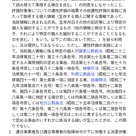
て読み替えて準用する場合を含む。）の同意をしなかったこと、
評価対象者についての適性評価の結果その他適性評価の実施に当
たって取得する個人情報（生存する個人に関する情報であって、
当該情報に含まれる氏名、生年月日その他の記述等により特定の
個人を識別することができるもの（他の情報と照合することがで
き、それにより特定の個人を識別することができることとなるも
のを含む。）をいう。以下この項において同じ。）を自ら利用
し、又は提供してはならない。ただし、適性評価の実施によっ
て、当該個人情報に係る特定の個人が
国家公務員法
（昭和二十二
年法律第百二十号）第三十八条各号、同法第七十五条第二項に規
定する人事院規則の定める事由、同法第七十八条各号、第七十九
条各号若しくは第八十二条第一項各号、
検察庁法
（昭和二十二年
法律第六十一号）第二十条各号、
外務公務員法
（昭和二十七年法
律第四十一号）第七条第一項に規定する者、
自衛隊法
（昭和二十
九年法律第百六十五号）第三十八条第一項各号、第四十二条各
号、第四十三条各号若しくは第四十六条第一項各号、同法第四十
八条第一項に規定する場合若しくは同条第二項各号若しくは第三
項各号若しくは
地方公務員法
（昭和二十五年法律第二百六十一
号）第十六条各号、第二十八条第一項各号若しくは第二項各号若
しくは第二十九条第一項各号又はこれらに準ずるものとして政令
で定める事由のいずれかに該当する疑いが生じたときは、この限
りでない。
２
適合事業者及び適合事業者の指揮命令の下に労働する派遣労働