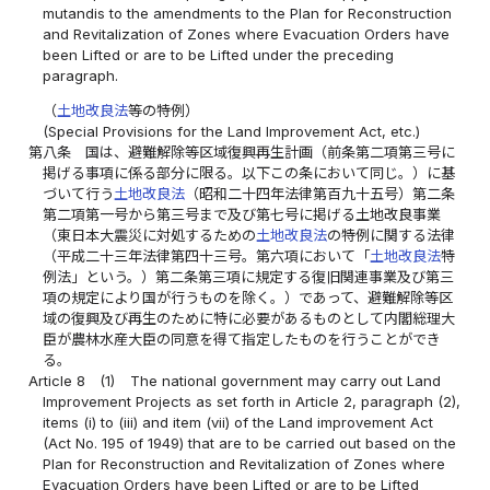
mutandis to the amendments to the Plan for Reconstruction
and Revitalization of Zones where Evacuation Orders have
been Lifted or are to be Lifted under the preceding
paragraph.
（
土地改良法
等の特例）
(Special Provisions for the Land Improvement Act, etc.)
第八条
国は、避難解除等区域復興再生計画（前条第二項第三号に
掲げる事項に係る部分に限る。以下この条において同じ。）に基
づいて行う
土地改良法
（昭和二十四年法律第百九十五号）第二条
第二項第一号から第三号まで及び第七号に掲げる土地改良事業
（東日本大震災に対処するための
土地改良法
の特例に関する法律
（平成二十三年法律第四十三号。第六項において「
土地改良法
特
例法」という。）第二条第三項に規定する復旧関連事業及び第三
項の規定により国が行うものを除く。）であって、避難解除等区
域の復興及び再生のために特に必要があるものとして内閣総理大
臣が農林水産大臣の同意を得て指定したものを行うことができ
る。
Article 8
(1)
The national government may carry out Land
Improvement Projects as set forth in Article 2, paragraph (2),
items (i) to (iii) and item (vii) of the Land improvement Act
(Act No. 195 of 1949) that are to be carried out based on the
Plan for Reconstruction and Revitalization of Zones where
Evacuation Orders have been Lifted or are to be Lifted