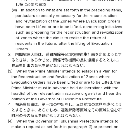
し特に必要な事項
(vi)
In addition to what are set forth in the preceding items,
particulars especially necessary for the reconstruction
and revitalization of the Zones where Evacuation Orders
have been Lifted or are to be Lifted, concerning initiatives
such as preparing for the reconstruction and revitalization
of zones where the aim is to realize the return of
residents in the future, after the lifting of Evacuation
Orders.
３
内閣総理大臣は、避難解除等区域復興再生計画を定めようとす
るときは、あらかじめ、関係行政機関の長に協議するとともに、
福島県知事の意見を聴かなければならない。
(3)
When the Prime Minister intends to establish a Plan for
the Reconstruction and Revitalization of Zones where
Evacuation Orders have been Lifted or are to be Lifted, the
Prime Minister must in advance hold deliberations with the
head(s) of the relevant administrative organ(s) and hear the
opinion of the Governor of Fukushima Prefecture.
４
福島県知事は、第一項の申出をし、又は前項の意見を述べよう
とするときは、あらかじめ、避難解除等区域をその区域に含む市
町村の長の意見を聴かなければならない。
(4)
When the Governor of Fukushima Prefecture intends to
make a request as set forth in paragraph (1) or present an