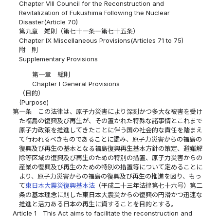
Chapter VIII Council for the Reconstruction and
Revitalization of Fukushima Following the Nuclear
Disaster(Article 70)
第九章 雑則（第七十一条―第七十五条）
Chapter IX Miscellaneous Provisions(Articles 71 to 75)
附 則
Supplementary Provisions
第一章 総則
Chapter I General Provisions
（目的）
(Purpose)
第一条
この法律は、原子力災害により深刻かつ多大な被害を受け
た福島の復興及び再生が、その置かれた特殊な諸事情とこれまで
原子力政策を推進してきたことに伴う国の社会的な責任を踏まえ
て行われるべきものであることに鑑み、原子力災害からの福島の
復興及び再生の基本となる福島復興再生基本方針の策定、避難解
除等区域の復興及び再生のための特別の措置、原子力災害からの
産業の復興及び再生のための特別の措置等について定めることに
より、原子力災害からの福島の復興及び再生の推進を図り、もっ
て
東日本大震災復興基本法
（平成二十三年法律第七十六号）第二
条の基本理念に則した東日本大震災からの復興の円滑かつ迅速な
推進と活力ある日本の再生に資することを目的とする。
Article 1
This Act aims to facilitate the reconstruction and