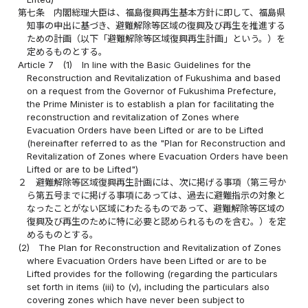
第七条
内閣総理大臣は、福島復興再生基本方針に即して、福島県
知事の申出に基づき、避難解除等区域の復興及び再生を推進する
ための計画（以下「避難解除等区域復興再生計画」という。）を
定めるものとする。
Article 7
(1)
In line with the Basic Guidelines for the
Reconstruction and Revitalization of Fukushima and based
on a request from the Governor of Fukushima Prefecture,
the Prime Minister is to establish a plan for facilitating the
reconstruction and revitalization of Zones where
Evacuation Orders have been Lifted or are to be Lifted
(hereinafter referred to as the "Plan for Reconstruction and
Revitalization of Zones where Evacuation Orders have been
Lifted or are to be Lifted")
２
避難解除等区域復興再生計画には、次に掲げる事項（第三号か
ら第五号までに掲げる事項にあっては、過去に避難指示の対象と
なったことがない区域にわたるものであって、避難解除等区域の
復興及び再生のために特に必要と認められるものを含む。）を定
めるものとする。
(2)
The Plan for Reconstruction and Revitalization of Zones
where Evacuation Orders have been Lifted or are to be
Lifted provides for the following (regarding the particulars
set forth in items (iii) to (v), including the particulars also
covering zones which have never been subject to