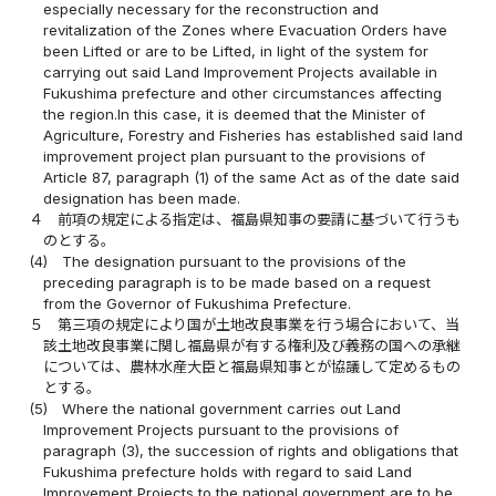
especially necessary for the reconstruction and
revitalization of the Zones where Evacuation Orders have
been Lifted or are to be Lifted, in light of the system for
carrying out said Land Improvement Projects available in
Fukushima prefecture and other circumstances affecting
the region.In this case, it is deemed that the Minister of
Agriculture, Forestry and Fisheries has established said land
improvement project plan pursuant to the provisions of
Article 87, paragraph (1) of the same Act as of the date said
designation has been made.
４
前項の規定による指定は、福島県知事の要請に基づいて行うも
のとする。
(4)
The designation pursuant to the provisions of the
preceding paragraph is to be made based on a request
from the Governor of Fukushima Prefecture.
５
第三項の規定により国が土地改良事業を行う場合において、当
該土地改良事業に関し福島県が有する権利及び義務の国への承継
については、農林水産大臣と福島県知事とが協議して定めるもの
とする。
(5)
Where the national government carries out Land
Improvement Projects pursuant to the provisions of
paragraph (3), the succession of rights and obligations that
Fukushima prefecture holds with regard to said Land
Improvement Projects to the national government are to be