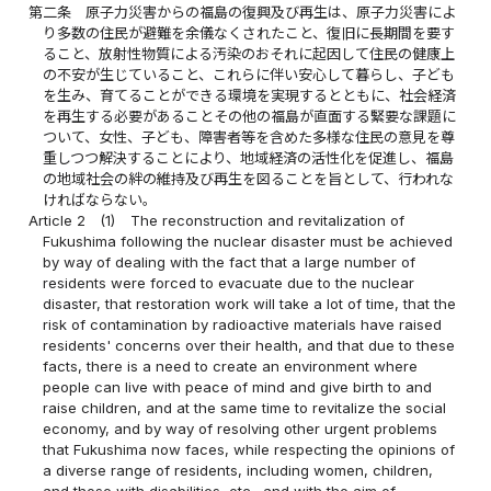
第二条
原子力災害からの福島の復興及び再生は、原子力災害によ
り多数の住民が避難を余儀なくされたこと、復旧に長期間を要す
ること、放射性物質による汚染のおそれに起因して住民の健康上
の不安が生じていること、これらに伴い安心して暮らし、子ども
を生み、育てることができる環境を実現するとともに、社会経済
を再生する必要があることその他の福島が直面する緊要な課題に
ついて、女性、子ども、障害者等を含めた多様な住民の意見を尊
重しつつ解決することにより、地域経済の活性化を促進し、福島
の地域社会の絆の維持及び再生を図ることを旨として、行われな
ければならない。
Article 2
(1)
The reconstruction and revitalization of
Fukushima following the nuclear disaster must be achieved
by way of dealing with the fact that a large number of
residents were forced to evacuate due to the nuclear
disaster, that restoration work will take a lot of time, that the
risk of contamination by radioactive materials have raised
residents' concerns over their health, and that due to these
facts, there is a need to create an environment where
people can live with peace of mind and give birth to and
raise children, and at the same time to revitalize the social
economy, and by way of resolving other urgent problems
that Fukushima now faces, while respecting the opinions of
a diverse range of residents, including women, children,
and those with disabilities, etc., and with the aim of