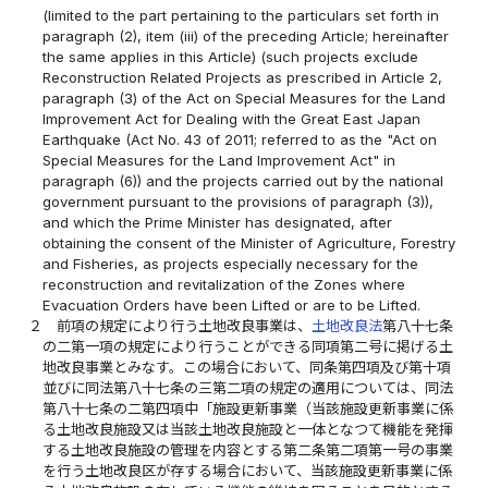
(limited to the part pertaining to the particulars set forth in
paragraph (2), item (iii) of the preceding Article; hereinafter
the same applies in this Article) (such projects exclude
Reconstruction Related Projects as prescribed in Article 2,
paragraph (3) of the Act on Special Measures for the Land
Improvement Act for Dealing with the Great East Japan
Earthquake (Act No. 43 of 2011; referred to as the "Act on
Special Measures for the Land Improvement Act" in
paragraph (6)) and the projects carried out by the national
government pursuant to the provisions of paragraph (3)),
and which the Prime Minister has designated, after
obtaining the consent of the Minister of Agriculture, Forestry
and Fisheries, as projects especially necessary for the
reconstruction and revitalization of the Zones where
Evacuation Orders have been Lifted or are to be Lifted.
２
前項の規定により行う土地改良事業は、
土地改良法
第八十七条
の二第一項の規定により行うことができる同項第二号に掲げる土
地改良事業とみなす。この場合において、同条第四項及び第十項
並びに同法第八十七条の三第二項の規定の適用については、同法
第八十七条の二第四項中「施設更新事業（当該施設更新事業に係
る土地改良施設又は当該土地改良施設と一体となつて機能を発揮
する土地改良施設の管理を内容とする第二条第二項第一号の事業
を行う土地改良区が存する場合において、当該施設更新事業に係