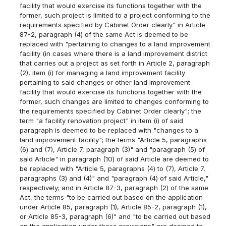
facility that would exercise its functions together with the
former, such project is limited to a project conforming to the
requirements specified by Cabinet Order clearly" in Article
87-2, paragraph (4) of the same Act is deemed to be
replaced with "pertaining to changes to a land improvement
facility (in cases where there is a land improvement district
that carries out a project as set forth in Article 2, paragraph
(2), item (i) for managing a land improvement facility
pertaining to said changes or other land improvement
facility that would exercise its functions together with the
former, such changes are limited to changes conforming to
the requirements specified by Cabinet Order clearly"; the
term "a facility renovation project" in item (i) of said
paragraph is deemed to be replaced with "changes to a
land improvement facility"; the terms "Article 5, paragraphs
(6) and (7), Article 7, paragraph (3)" and "paragraph (5) of
said Article" in paragraph (10) of said Article are deemed to
be replaced with "Article 5, paragraphs (4) to (7), Article 7,
paragraphs (3) and (4)" and "paragraph (4) of said Article,"
respectively; and in Article 87-3, paragraph (2) of the same
Act, the terms "to be carried out based on the application
under Article 85, paragraph (1), Article 85-2, paragraph (1),
or Article 85-3, paragraph (6)" and "to be carried out based
on the application under these provisions" are deemed to