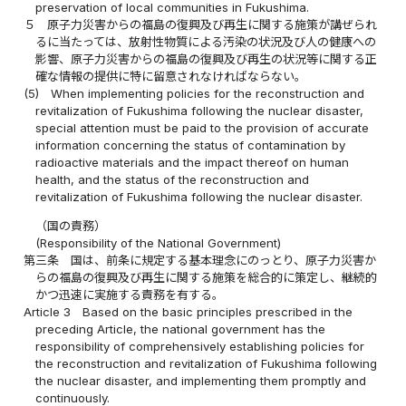
preservation of local communities in Fukushima.
５
原子力災害からの福島の復興及び再生に関する施策が講ぜられ
るに当たっては、放射性物質による汚染の状況及び人の健康への
影響、原子力災害からの福島の復興及び再生の状況等に関する正
確な情報の提供に特に留意されなければならない。
(5)
When implementing policies for the reconstruction and
revitalization of Fukushima following the nuclear disaster,
special attention must be paid to the provision of accurate
information concerning the status of contamination by
radioactive materials and the impact thereof on human
health, and the status of the reconstruction and
revitalization of Fukushima following the nuclear disaster.
（国の責務）
(Responsibility of the National Government)
第三条
国は、前条に規定する基本理念にのっとり、原子力災害か
らの福島の復興及び再生に関する施策を総合的に策定し、継続的
かつ迅速に実施する責務を有する。
Article 3
Based on the basic principles prescribed in the
preceding Article, the national government has the
responsibility of comprehensively establishing policies for
the reconstruction and revitalization of Fukushima following
the nuclear disaster, and implementing them promptly and
continuously.