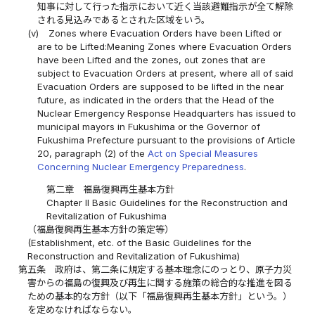
知事に対して行った指示において近く当該避難指示が全て解除
される見込みであるとされた区域をいう。
(v)
Zones where Evacuation Orders have been Lifted or
are to be Lifted:Meaning Zones where Evacuation Orders
have been Lifted and the zones, out zones that are
subject to Evacuation Orders at present, where all of said
Evacuation Orders are supposed to be lifted in the near
future, as indicated in the orders that the Head of the
Nuclear Emergency Response Headquarters has issued to
municipal mayors in Fukushima or the Governor of
Fukushima Prefecture pursuant to the provisions of Article
20, paragraph (2) of the
Act on Special Measures
Concerning Nuclear Emergency Preparedness
.
第二章 福島復興再生基本方針
Chapter II Basic Guidelines for the Reconstruction and
Revitalization of Fukushima
（福島復興再生基本方針の策定等）
(Establishment, etc. of the Basic Guidelines for the
Reconstruction and Revitalization of Fukushima)
第五条
政府は、第二条に規定する基本理念にのっとり、原子力災
害からの福島の復興及び再生に関する施策の総合的な推進を図る
ための基本的な方針（以下「福島復興再生基本方針」という。）
を定めなければならない。