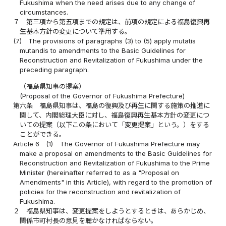
Fukushima when the need arises due to any change of
circumstances.
７
第三項から第五項までの規定は、前項の規定による福島復興再
生基本方針の変更について準用する。
(7)
The provisions of paragraphs (3) to (5) apply mutatis
mutandis to amendments to the Basic Guidelines for
Reconstruction and Revitalization of Fukushima under the
preceding paragraph.
（福島県知事の提案）
(Proposal of the Governor of Fukushima Prefecture)
第六条
福島県知事は、福島の復興及び再生に関する施策の推進に
関して、内閣総理大臣に対し、福島復興再生基本方針の変更につ
いての提案（以下この条において「変更提案」という。）をする
ことができる。
Article 6
(1)
The Governor of Fukushima Prefecture may
make a proposal on amendments to the Basic Guidelines for
Reconstruction and Revitalization of Fukushima to the Prime
Minister (hereinafter referred to as a "Proposal on
Amendments" in this Article), with regard to the promotion of
policies for the reconstruction and revitalization of
Fukushima.
２
福島県知事は、変更提案をしようとするときは、あらかじめ、
関係市町村長の意見を聴かなければならない。