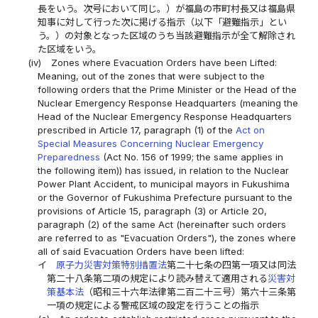
長をいう。次号において同じ。）が福島の市町村長又は福島県
知事に対して行った次に掲げる指示（以下「避難指示」とい
う。）の対象となった区域のうち当該避難指示が全て解除され
た区域をいう。
(iv)
Zones where Evacuation Orders have been Lifted:
Meaning, out of the zones that were subject to the
following orders that the Prime Minister or the Head of the
Nuclear Emergency Response Headquarters (meaning the
Head of the Nuclear Emergency Response Headquarters
prescribed in Article 17, paragraph (1) of the
Act on
Special Measures Concerning Nuclear Emergency
Preparedness
(Act No. 156 of 1999; the same applies in
the following item)) has issued, in relation to the Nuclear
Power Plant Accident, to municipal mayors in Fukushima
or the Governor of Fukushima Prefecture pursuant to the
provisions of Article 15, paragraph (3) or Article 20,
paragraph (2) of the same Act (hereinafter such orders
are referred to as "Evacuation Orders"), the zones where
all of said Evacuation Orders have been lifted:
イ
原子力災害対策特別措置法
第二十七条の四第一項又は同法
第二十八条第二項の規定により読み替えて適用される
災害対
策基本法
（昭和三十六年法律第二百二十三号）第六十三条第
一項の規定による警戒区域の設定を行うことの指示