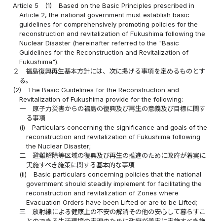
Article 5
(1)
Based on the Basic Principles prescribed in
Article 2, the national government must establish basic
guidelines for comprehensively promoting policies for the
reconstruction and revitalization of Fukushima following the
Nuclear Disaster (hereinafter referred to the "Basic
Guidelines for the Reconstruction and Revitalization of
Fukushima").
２
福島復興再生基本方針には、次に掲げる事項を定めるものとす
る。
(2)
The Basic Guidelines for the Reconstruction and
Revitalization of Fukushima provide for the following:
一
原子力災害からの福島の復興及び再生の意義及び目標に関す
る事項
(i)
Particulars concerning the significance and goals of the
reconstruction and revitalization of Fukushima following
the Nuclear Disaster;
二
避難解除等区域の復興及び再生の推進のために政府が着実に
実施すべき施策に関する基本的な事項
(ii)
Basic particulars concerning policies that the national
government should steadily implement for facilitating the
reconstruction and revitalization of Zones where
Evacuation Orders have been Lifted or are to be Lifted;
三
放射線による健康上の不安の解消その他の安心して暮らすこ