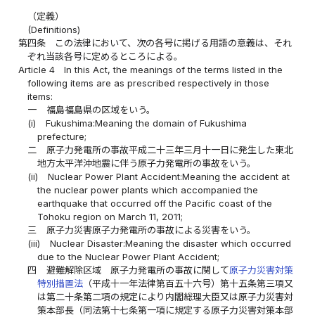
（定義）
(Definitions)
第四条
この法律において、次の各号に掲げる用語の意義は、それ
ぞれ当該各号に定めるところによる。
Article 4
In this Act, the meanings of the terms listed in the
following items are as prescribed respectively in those
items:
一
福島福島県の区域をいう。
(i)
Fukushima:Meaning the domain of Fukushima
prefecture;
二
原子力発電所の事故平成二十三年三月十一日に発生した東北
地方太平洋沖地震に伴う原子力発電所の事故をいう。
(ii)
Nuclear Power Plant Accident:Meaning the accident at
the nuclear power plants which accompanied the
earthquake that occurred off the Pacific coast of the
Tohoku region on March 11, 2011;
三
原子力災害原子力発電所の事故による災害をいう。
(iii)
Nuclear Disaster:Meaning the disaster which occurred
due to the Nuclear Power Plant Accident;
四
避難解除区域 原子力発電所の事故に関して
原子力災害対策
特別措置法
（平成十一年法律第百五十六号）第十五条第三項又
は第二十条第二項の規定により内閣総理大臣又は原子力災害対
策本部長（同法第十七条第一項に規定する原子力災害対策本部