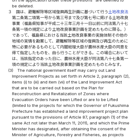
be deleted.
３
国は、避難解除等区域復興再生計画に基づいて行う
土地改良法
第二条第二項第一号から第三号まで及び第七号に掲げる土地改良
事業（福島県知事が平成二十三年三月十一日以前に同法第八十七
条第一項の規定により土地改良事業計画を定めたものに限る。）
であって、福島県における当該土地改良事業の実施体制その他の
地域の実情を勘案して、避難解除等区域の復興及び再生のために
特に必要があるものとして内閣総理大臣が農林水産大臣の同意を
得て指定したものを、自ら行うことができる。この場合において
は、当該指定のあった日に、農林水産大臣が同法第八十七条第一
項の規定により当該土地改良事業計画を定めたものとみなす。
(3)
The national government itself may carry out Land
Improvement Projects as set forth in Article 2, paragraph (2),
items (i) to (iii) and item (vii) of the Land Improvement Act
that are to be carried out based on the Plan for
Reconstruction and Revitalization of Zones where
Evacuation Orders have been Lifted or are to be Lifted
(limited to the projects for which the Governor of Fukushima
Prefecture has established a land improvement project plan
pursuant to the provisions of Article 87, paragraph (1) of the
same Act not later than March 11, 2011), and which the Prime
Minister has designated, after obtaining the consent of the
Minister of Agriculture, Forestry and Fisheries, as projects