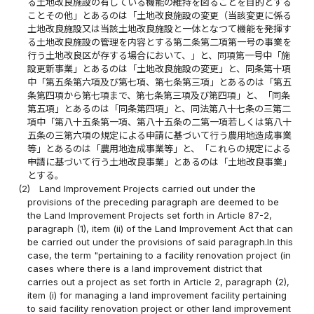
る土地改良施設の有している機能の維持を図ることを目的とする
ことその他」とあるのは「土地改良施設の変更（当該変更に係る
土地改良施設又は当該土地改良施設と一体となつて機能を発揮す
る土地改良施設の管理を内容とする第二条第二項第一号の事業を
行う土地改良区が存する場合において、」と、同項第一号中「施
設更新事業」とあるのは「土地改良施設の変更」と、同条第十項
中「第五条第六項及び第七項、第七条第三項」とあるのは「第五
条第四項から第七項まで、第七条第三項及び第四項」と、「同条
第五項」とあるのは「同条第四項」と、同法第八十七条の三第二
項中「第八十五条第一項、第八十五条の二第一項若しくは第八十
五条の三第六項の規定による申請に基づいて行う農用地造成事業
等」とあるのは「農用地造成事業等」と、「これらの規定による
申請に基づいて行う土地改良事業」とあるのは「土地改良事業」
とする。
(2)
Land Improvement Projects carried out under the
provisions of the preceding paragraph are deemed to be
the Land Improvement Projects set forth in Article 87-2,
paragraph (1), item (ii) of the Land Improvement Act that can
be carried out under the provisions of said paragraph.In this
case, the term "pertaining to a facility renovation project (in
cases where there is a land improvement district that
carries out a project as set forth in Article 2, paragraph (2),
item (i) for managing a land improvement facility pertaining
to said facility renovation project or other land improvement