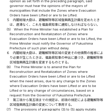
opinion as set forth in the preceding paragraph, said
governor must hear the opinions of the mayors of
municipalities that include the Zones where Evacuation
Orders have been Lifted or are to be Lifted.
５
内閣総理大臣は、避難解除等区域復興再生計画を定めたとき
は、遅滞なく、これを福島県知事に通知しなければならない。
(5)
When the Prime Minister has established a Plan for
Reconstruction and Revitalization of Zones where
Evacuation Orders have been Lifted or are to be Lifted, the
Prime Minister must notify the Governor of Fukushima
Prefecture of such plan without delay.
６
内閣総理大臣は、避難解除等区域の変更その他情勢の推移によ
り必要が生じたときは、福島県知事の申出に基づき、避難解除等
区域復興再生計画を変更するものとする。
(6)
The Prime Minister is to amend the Plan for
Reconstruction and Revitalization of Zones where
Evacuation Orders have been Lifted or are to be Lifted
when the need arises, due to any change to the Zones
where Evacuation Orders have been Lifted or are to be
Lifted or to any change of circumstances, based on a
request from the Governor of Fukushima Prefecture.
７
第三項から第五項までの規定は、前項の規定による避難解除等
区域復興再生計画の変更について準用する。
(7)
The provisions of paragraphs (3) to (5) apply mutatis