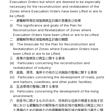
Evacuation Orders but which are deemed to be especially
necessary for the reconstruction and revitalization of the
Zones where Evacuation Orders have been Lifted or are to
be Lifted):
一
避難解除等区域復興再生計画の意義及び目標
(i)
The significance and goals of the Plan for
Reconstruction and Revitalization of Zones where
Evacuation Orders have been Lifted or are to be Lifted;
二
避難解除等区域復興再生計画の期間
(ii)
The timescale for the Plan for Reconstruction and
Revitalization of Zones where Evacuation Orders have
been Lifted or are to be Lifted;
三
産業の復興及び再生に関する事項
(iii)
Particulars concerning the reconstruction and
revitalization of industry;
四
道路、港湾、海岸その他の公共施設の整備に関する事項
(iv)
Particulars concerning the development of roads, ports
and harbors, coastlines, and other public facilities;
五
生活環境の整備に関する事項
(v)
Particulars concerning the development of the living
environment;
六
前各号に掲げるもののほか、将来的な住民の帰還を目指す区
域における避難指示の解除後の当該区域の復興及び再生に向け
た準備のための取組その他避難解除等区域の復興及び再生に関