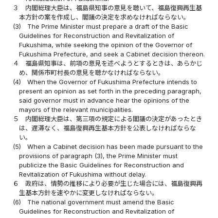
３
内閣総理大臣は、福島県知事の意見を聴いて、福島復興再生基
本方針の案を作成し、閣議の決定を求めなければならない。
(3)
The Prime Minister must prepare a draft of the Basic
Guidelines for Reconstruction and Revitalization of
Fukushima, while seeking the opinion of the Governor of
Fukushima Prefecture, and seek a Cabinet decision thereon.
４
福島県知事は、前項の意見を述べようとするときは、あらかじ
め、関係市町村長の意見を聴かなければならない。
(4)
When the Governor of Fukushima Prefecture intends to
present an opinion as set forth in the preceding paragraph,
said governor must in advance hear the opinions of the
mayors of the relevant municipalities.
５
内閣総理大臣は、第三項の規定による閣議の決定があったとき
は、遅滞なく、福島復興再生基本方針を公表しなければならな
い。
(5)
When a Cabinet decision has been made pursuant to the
provisions of paragraph (3), the Prime Minister must
publicize the Basic Guidelines for Reconstruction and
Revitalization of Fukushima without delay.
６
政府は、情勢の推移により必要が生じた場合には、福島復興再
生基本方針を速やかに変更しなければならない。
(6)
The national government must amend the Basic
Guidelines for Reconstruction and Revitalization of