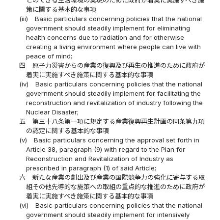
とのできる生活環境の実現のために政府が着実に実施すべき施
策に関する基本的な事項
(iii)
Basic particulars concerning policies that the national
government should steadily implement for eliminating
health concerns due to radiation and for otherwise
creating a living environment where people can live with
peace of mind;
四
原子力災害からの産業の復興及び再生の推進のために政府が
着実に実施すべき施策に関する基本的な事項
(iv)
Basic particulars concerning policies that the national
government should steadily implement for facilitating the
reconstruction and revitalization of industry following the
Nuclear Disaster;
五
第三十八条第一項に規定する産業復興再生計画の同条第九項
の認定に関する基本的な事項
(v)
Basic particulars concerning the approval set forth in
Article 38, paragraph (9) with regard to the Plan for
Reconstruction and Revitalization of Industry as
prescribed in paragraph (1) of said Article;
六
新たな産業の創出及び産業の国際競争力の強化に寄与する取
組その他先導的な施策への取組の重点的な推進のために政府が
着実に実施すべき施策に関する基本的な事項
(vi)
Basic particulars concerning policies that the national
government should steadily implement for intensively