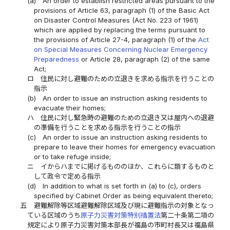
(a)
An order to establish restricted areas pursuant to the
provisions of Article 63, paragraph (1) of the Basic Act
on Disaster Control Measures (Act No. 223 of 1961)
which are applied by replacing the terms pursuant to
the provisions of Article 27-4, paragraph (1) of the
Act
on Special Measures Concerning Nuclear Emergency
Preparedness
or Article 28, paragraph (2) of the same
Act;
ロ
住民に対し避難のための立退きを求める指示を行うことの
指示
(b)
An order to issue an instruction asking residents to
evacuate their homes;
ハ
住民に対し緊急時の避難のための立退き又は屋内への退避
の準備を行うことを求める指示を行うことの指示
(c)
An order to issue an instruction asking residents to
prepare to leave their homes for emergency evacuation
or to take refuge inside;
ニ
イからハまでに掲げるもののほか、これらに類するものと
して政令で定める指示
(d)
In addition to what is set forth in (a) to (c), orders
specified by Cabinet Order as being equivalent thereto;
五
避難解除等区域避難解除区域及び現に避難指示の対象となっ
ている区域のうち
原子力災害対策特別措置法
第二十条第二項の
規定により原子力災害対策本部長が福島の市町村長又は福島県