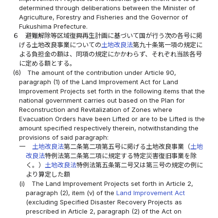
determined through deliberations between the Minister of
Agriculture, Forestry and Fisheries and the Governor of
Fukushima Prefecture.
６
避難解除等区域復興再生計画に基づいて国が行う次の各号に掲
げる土地改良事業についての
土地改良法
第九十条第一項の規定に
よる負担金の額は、同項の規定にかかわらず、それぞれ当該各号
に定める額とする。
(6)
The amount of the contribution under Article 90,
paragraph (1) of the Land Improvement Act for Land
Improvement Projects set forth in the following items that the
national government carries out based on the Plan for
Reconstruction and Revitalization of Zones where
Evacuation Orders have been Lifted or are to be Lifted is the
amount specified respectively therein, notwithstanding the
provisions of said paragraph:
一
土地改良法
第二条第二項第五号に掲げる土地改良事業（
土地
改良法
特例法第二条第二項に規定する特定災害復旧事業を除
く。）
土地改良法
特例法第五条第二号又は第三号の規定の例に
より算定した額
(i)
The Land Improvement Projects set forth in Article 2,
paragraph (2), item (v) of the
Land Improvement Act
(excluding Specified Disaster Recovery Projects as
prescribed in Article 2, paragraph (2) of the Act on