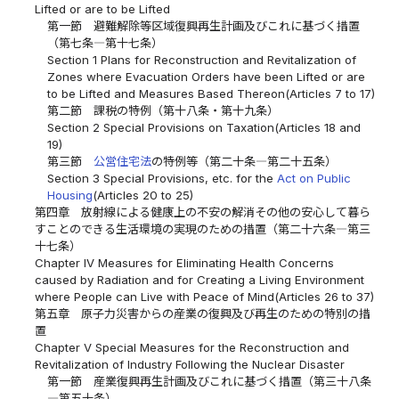
Lifted or are to be Lifted
第一節 避難解除等区域復興再生計画及びこれに基づく措置
（第七条―第十七条）
Section 1 Plans for Reconstruction and Revitalization of
Zones where Evacuation Orders have been Lifted or are
to be Lifted and Measures Based Thereon(Articles 7 to 17)
第二節 課税の特例（第十八条・第十九条）
Section 2 Special Provisions on Taxation(Articles 18 and
19)
第三節
公営住宅法
の特例等（第二十条―第二十五条）
Section 3 Special Provisions, etc. for the
Act on Public
Housing
(Articles 20 to 25)
第四章 放射線による健康上の不安の解消その他の安心して暮ら
すことのできる生活環境の実現のための措置（第二十六条―第三
十七条）
Chapter IV Measures for Eliminating Health Concerns
caused by Radiation and for Creating a Living Environment
where People can Live with Peace of Mind(Articles 26 to 37)
第五章 原子力災害からの産業の復興及び再生のための特別の措
置
Chapter V Special Measures for the Reconstruction and
Revitalization of Industry Following the Nuclear Disaster
第一節 産業復興再生計画及びこれに基づく措置（第三十八条
―第五十条）