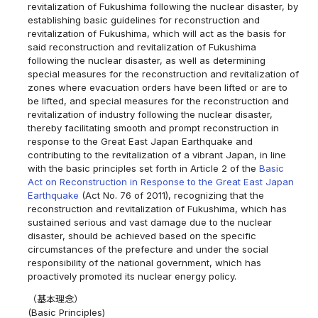
revitalization of Fukushima following the nuclear disaster, by
establishing basic guidelines for reconstruction and
revitalization of Fukushima, which will act as the basis for
said reconstruction and revitalization of Fukushima
following the nuclear disaster, as well as determining
special measures for the reconstruction and revitalization of
zones where evacuation orders have been lifted or are to
be lifted, and special measures for the reconstruction and
revitalization of industry following the nuclear disaster,
thereby facilitating smooth and prompt reconstruction in
response to the Great East Japan Earthquake and
contributing to the revitalization of a vibrant Japan, in line
with the basic principles set forth in Article 2 of the
Basic
Act on Reconstruction in Response to the Great East Japan
Earthquake
(Act No. 76 of 2011), recognizing that the
reconstruction and revitalization of Fukushima, which has
sustained serious and vast damage due to the nuclear
disaster, should be achieved based on the specific
circumstances of the prefecture and under the social
responsibility of the national government, which has
proactively promoted its nuclear energy policy.
（基本理念）
(Basic Principles)