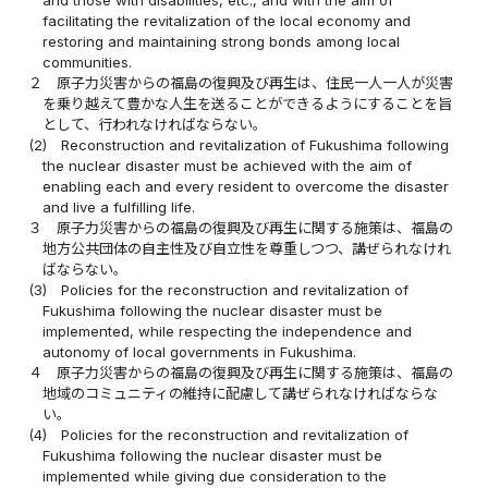
facilitating the revitalization of the local economy and
restoring and maintaining strong bonds among local
communities.
２
原子力災害からの福島の復興及び再生は、住民一人一人が災害
を乗り越えて豊かな人生を送ることができるようにすることを旨
として、行われなければならない。
(2)
Reconstruction and revitalization of Fukushima following
the nuclear disaster must be achieved with the aim of
enabling each and every resident to overcome the disaster
and live a fulfilling life.
３
原子力災害からの福島の復興及び再生に関する施策は、福島の
地方公共団体の自主性及び自立性を尊重しつつ、講ぜられなけれ
ばならない。
(3)
Policies for the reconstruction and revitalization of
Fukushima following the nuclear disaster must be
implemented, while respecting the independence and
autonomy of local governments in Fukushima.
４
原子力災害からの福島の復興及び再生に関する施策は、福島の
地域のコミュニティの維持に配慮して講ぜられなければならな
い。
(4)
Policies for the reconstruction and revitalization of
Fukushima following the nuclear disaster must be
implemented while giving due consideration to the