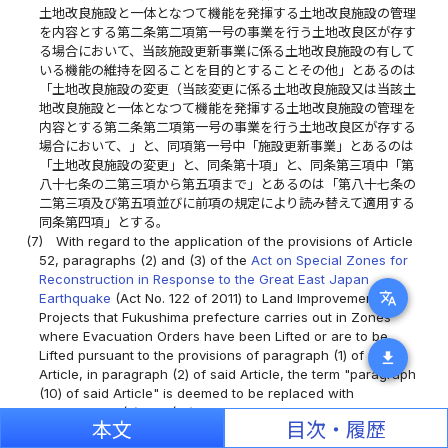
土地改良施設と一体となつて機能を発揮する土地改良施設の管理
を内容とする第二条第二項第一号の事業を行う土地改良区が存す
る場合において、当該施設更新事業に係る土地改良施設の有して
いる機能の維持を図ることを目的とすることその他」とあるのは
「土地改良施設の変更（当該変更に係る土地改良施設又は当該土
地改良施設と一体となつて機能を発揮する土地改良施設の管理を
内容とする第二条第二項第一号の事業を行う土地改良区が存する
場合において、」と、同項第一号中「施設更新事業」とあるのは
「土地改良施設の変更」と、同条第十項」と、同条第三項中「第
八十七条の二第三項から第五項まで」とあるのは「第八十七条の
二第三項及び第五項並びに前項の規定により読み替えて適用する
同条第四項」とする。
(7)
With regard to the application of the provisions of Article
52, paragraphs (2) and (3) of the
Act on Special Zones for
Reconstruction in Response to the Great East Japan
translate
Earthquake
(Act No. 122 of 2011) to Land Improvement
Projects that Fukushima prefecture carries out in Zones
where Evacuation Orders have been Lifted or are to be
Lifted pursuant to the provisions of paragraph (1) of said
download
Article, in paragraph (2) of said Article, the term "paragraph
(10) of said Article" is deemed to be replaced with
"paragraphs (4) and (10) of said Article"; and the term "in
本文
目次・履歴
Article 87-2, paragraph (10) of the same Act," is deemed to