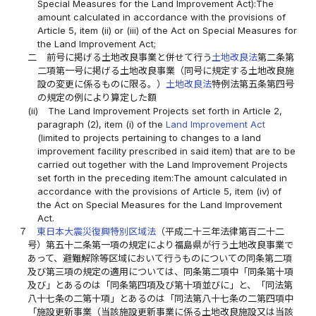
Special Measures for the Land Improvement Act):The
amount calculated in accordance with the provisions of
Article 5, item (ii) or (iii) of the Act on Special Measures for
the Land Improvement Act;
二
前号に掲げる土地改良事業と併せて行う
土地改良法
第二条第
二項第一号に掲げる土地改良事業（同号に規定する土地改良施
設の変更に係るものに限る。）
土地改良法
特例法第五条第四号
の規定の例により算定した額
(ii)
The Land Improvement Projects set forth in Article 2,
paragraph (2), item (i) of the
Land Improvement Act
(limited to projects pertaining to changes to a land
improvement facility prescribed in said item) that are to be
carried out together with the Land Improvement Projects
set forth in the preceding item:The amount calculated in
accordance with the provisions of Article 5, item (iv) of
the Act on Special Measures for the Land Improvement
Act.
７
東日本大震災復興特別区域法
（平成二十三年法律第百二十二
号）第五十二条第一項の規定により福島県が行う土地改良事業で
あって、避難解除等区域において行うものについての同条第二項
及び第三項の規定の適用については、同条第二項中「同条第十項
及び」とあるのは「同条第四項及び第十項並びに」と、「同法第
八十七条の二第十項」とあるのは「同法第八十七条の二第四項中
「施設更新事業（当該施設更新事業に係る土地改良施設又は当該