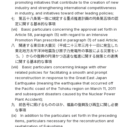
promoting initiatives that contribute to the creation of new
industry and strengthening international competitiveness
in industry, and initiatives toward other leading policies;
七
第五十八条第一項に規定する重点推進計画の同条第五項の認
定に関する基本的な事項
(vii)
Basic particulars concerning the approval set forth in
Article 58, paragraph (5) with regard to an Intensive
Promotion Plan prescribed in paragraph (1) of said Article;
八
関連する東日本大震災（平成二十三年三月十一日に発生した
東北地方太平洋沖地震及び原子力発電所の事故による災害をい
う。）からの復興の円滑かつ迅速な推進に関する施策との連携
に関する基本的な事項
(viii)
Basic particulars concerning linkage with other
related policies for facilitating a smooth and prompt
reconstruction in response to the Great East Japan
Earthquake (meaning the earthquake that occurred off
the Pacific coast of the Tohoku region on March 11, 2011
and subsequent disasters caused by the Nuclear Power
Plant Accident);
九
前各号に掲げるもののほか、福島の復興及び再生に関し必要
な事項
(ix)
In addition to the particulars set forth in the preceding
items, particulars necessary for the reconstruction and
revitalization of Fukushima.