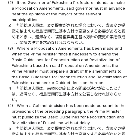
(2)
If the Governor of Fukushima Prefecture intends to make
a Proposal on Amendments, said governor must in advance
hear the opinions of the mayors of the relevant
municipalities.
３
内閣総理大臣は、変更提案がされた場合において、当該変更提
案を踏まえた福島復興再生基本方針の変更をする必要があると認
めるときは、遅滞なく、福島復興再生基本方針の変更の案を作成
し、閣議の決定を求めなければならない。
(3)
Where a Proposal on Amendments has been made and
when the Prime Minister finds it necessary to amend the
Basic Guidelines for Reconstruction and Revitalization of
Fukushima based on said Proposal on Amendments, the
Prime Minister must prepare a draft of the amendments to
the Basic Guidelines for Reconstruction and Revitalization of
Fukushima and seek a Cabinet decision thereon.
４
内閣総理大臣は、前項の規定による閣議の決定があったとき
は、遅滞なく、福島復興再生基本方針を公表しなければならな
い。
(4)
When a Cabinet decision has been made pursuant to the
provisions of the preceding paragraph, the Prime Minister
must publicize the Basic Guidelines for Reconstruction and
Revitalization of Fukushima without delay.
５
内閣総理大臣は、変更提案がされた場合において、当該変更提
案を踏まえた福島復興再生基本方針の変更をする必要がないと認