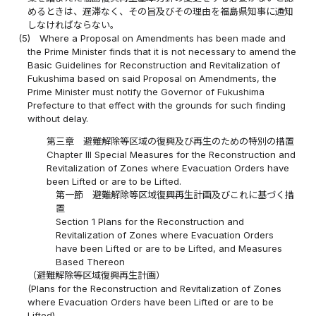
めるときは、遅滞なく、その旨及びその理由を福島県知事に通知
しなければならない。
(5)
Where a Proposal on Amendments has been made and
the Prime Minister finds that it is not necessary to amend the
Basic Guidelines for Reconstruction and Revitalization of
Fukushima based on said Proposal on Amendments, the
Prime Minister must notify the Governor of Fukushima
Prefecture to that effect with the grounds for such finding
without delay.
第三章 避難解除等区域の復興及び再生のための特別の措置
Chapter III Special Measures for the Reconstruction and
Revitalization of Zones where Evacuation Orders have
been Lifted or are to be Lifted.
第一節 避難解除等区域復興再生計画及びこれに基づく措
置
Section 1 Plans for the Reconstruction and
Revitalization of Zones where Evacuation Orders
have been Lifted or are to be Lifted, and Measures
Based Thereon
（避難解除等区域復興再生計画）
(Plans for the Reconstruction and Revitalization of Zones
where Evacuation Orders have been Lifted or are to be
Lifted)