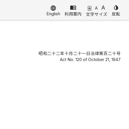
menu_book
A
invert_colors
language
A
A
English
利用案内
反転
文字サイズ
昭和二十二年十月二十一日法律第百二十号
Act No. 120 of October 21, 1947