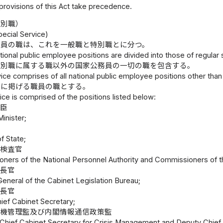
e provisions of this Act take precedence.
特別職）
ecial Service)
務員の職は、これを一般職と特別職とに分つ。
tional public employee positions are divided into those of regular 
特別職に属する職以外の国家公務員の一切の職を包含する。
ice comprises of all national public employee positions other than
次に掲げる職員の職とする。
ice is comprised of the positions listed below:
大臣
inister;
of State;
び検査官
ners of the National Personnel Authority and Commissioners of th
局長官
General of the Cabinet Legislation Bureau;
副長官
ief Cabinet Secretary;
危機管理監及び内閣情報通信政策監
Chief Cabinet Secretary for Crisis Management and Deputy Chief C