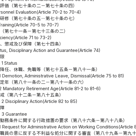
事評価（第七十条の二－第七十条の四）
sonnel Evaluation(Article 70-2 to 70-4)
 研修（第七十条の五―第七十条の七）
raining(Article 70-5 to 70-7)
率（第七十一条－第七十三条の二）
iciency(Article 71 to 73-2)
限、懲戒及び保障（第七十四条）
tus, Disciplinary Action and Guarantee(Article 74)
分限
 1 Status
降任、休職、免職等（第七十五条－第八十一条）
1 Demotion, Administrative Leave, Dismissal(Article 75 to 81)
定年（第八十一条の二－第八十一条の六）
 2 Mandatory Retirement Age(Article 81-2 to 81-6)
懲戒（第八十二条－第八十五条）
2 Disciplinary Action(Article 82 to 85)
保障
 3 Guarantee
勤務条件に関する行政措置の要求（第八十六条－第八十八条）
 1 Request for Administrative Action on Working Conditions(Article 
職員の意に反する不利益な処分に関する審査（第八十九条－第九