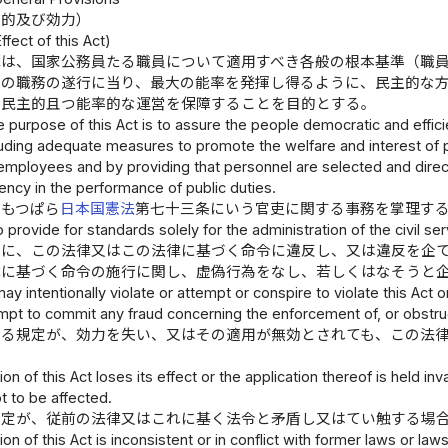
目的及び効力）
fect of this Act)
律は、国家公務員たる職員について適用すべき各般の根本基準（職
その職務の遂行に当り、最大の能率を発揮し得るように、民主的な
の民主的且つ能率的な運営を保障することを目的とする。
 purpose of this Act is to assure the people democratic and efficie
uding adequate measures to promote the welfare and interest of p
c employees and by providing that personnel are selected and dir
ncy in the performance of public duties.
、もつぱら
日本国憲法
第七十三条にいう官吏に関する事務を掌理す
o provide for standards solely for the administration of the civil ser
意に、この法律又はこの法律に基づく命令に違反し、又は違反を企
律に基づく命令の施行に関し、虚偽行為をなし、若しくはなそうと
y intentionally violate or attempt or conspire to violate this Act 
pt to commit any fraud concerning the enforcement of, or obstruc
ある規定が、効力を失い、又はその適用が無効とされても、この法
ion of this Act loses its effect or the application thereof is held inv
ot to be affected.
規定が、従前の法律又はこれに基く法令と矛盾し又はてい触する場
sion of this Act is inconsistent or in conflict with former laws or la