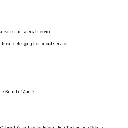
service and special service.
 those belonging to special service.
e Board of Audit;
abinet Secretary for Information Technology Policy;