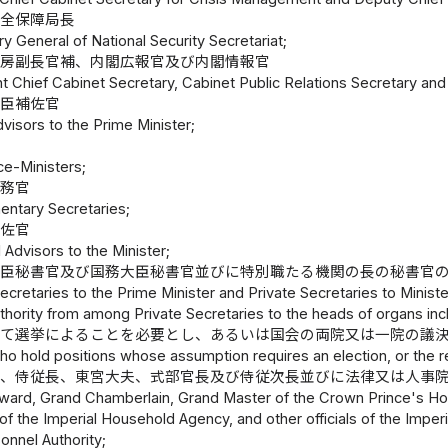
安全保障局長
y General of National Security Secretariat;
官房副長官補、内閣広報官及び内閣情報官
nt Chief Cabinet Secretary, Cabinet Public Relations Secretary and 
大臣補佐官
dvisors to the Prime Minister;
ce-Ministers;
政務官
entary Secretaries;
補佐官
 Advisors to the Minister;
大臣秘書官及び国務大臣秘書官並びに特別職たる機関の長の秘書官
ecretaries to the Prime Minister and Private Secretaries to Minist
hority from among Private Secretaries to the heads of organs incl
いて選挙によることを必要とし、あるいは国会の両院又は一院の議
 who hold positions whose assumption requires an election, or the 
官、侍従長、東宮大夫、式部官長及び侍従次長並びに法律又は人事
ward, Grand Chamberlain, Grand Master of the Crown Prince's H
of the Imperial Household Agency, and other officials of the Impe
onnel Authority;