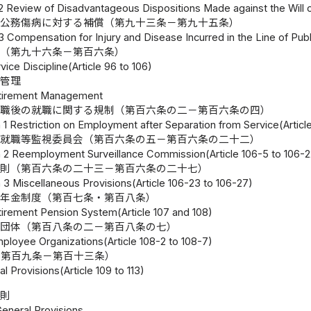
 2 Review of Disadvantageous Dispositions Made against the Will of 
公務傷病に対する補償（第九十三条－第九十五条）
 3 Compensation for Injury and Disease Incurred in the Line of Publ
務（第九十六条－第百六条）
vice Discipline(Article 96 to 106)
職管理
etirement Management
離職後の就職に関する規制（第百六条の二－第百六条の四）
 1 Restriction on Employment after Separation from Service(Articl
再就職等監視委員会（第百六条の五－第百六条の二十二）
 2 Reemployment Surveillance Commission(Article 106-5 to 106-2
雑則（第百六条の二十三－第百六条の二十七）
 3 Miscellaneous Provisions(Article 106-23 to 106-27)
職年金制度（第百七条・第百八条）
tirement Pension System(Article 107 and 108)
員団体（第百八条の二－第百八条の七）
mployee Organizations(Article 108-2 to 108-7)
（第百九条－第百十三条）
l Provisions(Article 109 to 113)
総則
General Provisions