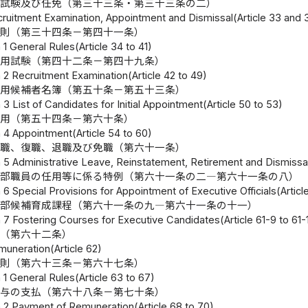
用試験及び任免（第三十三条・第三十三条の二）
cruitment Examination, Appointment and Dismissal(Article 33 and 
通則（第三十四条－第四十一条）
1 General Rules(Article 34 to 41)
採用試験（第四十二条－第四十九条）
 2 Recruitment Examination(Article 42 to 49)
採用候補者名簿（第五十条－第五十三条）
3 List of Candidates for Initial Appointment(Article 50 to 53)
任用（第五十四条－第六十条）
 4 Appointment(Article 54 to 60)
休職、復職、退職及び免職（第六十一条）
 5 Administrative Leave, Reinstatement, Retirement and Dismissal(
幹部職員の任用等に係る特例（第六十一条の二―第六十一条の八）
6 Special Provisions for Appointment of Executive Officials(Article
幹部候補育成課程（第六十一条の九―第六十一条の十一）
 7 Fostering Courses for Executive Candidates(Article 61-9 to 61-1
与（第六十二条）
muneration(Article 62)
通則（第六十三条－第六十七条）
 1 General Rules(Article 63 to 67)
給与の支払（第六十八条－第七十条）
 2 Payment of Remuneration(Article 68 to 70)