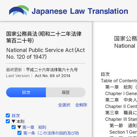
国家公務員法（昭和二十二年法律
国家公
第百二十号）
National
National Public Service Act（Act
No. 120 of 1947）
最終更新：
平成二十六年法律第六十九号
目次
Last Version：
Act No. 69 of 2014
Table of Content
第一章 総則
目次
履歴
Chapter I Gener
第二章 中央
全選択
全解除
Chapter II Cent
第三章 職員
目次
Chapter III Sta
本則
▶
第一節 通
第一章 総則
▶
Section 1 Gen
第一条（この法律の目的及び効