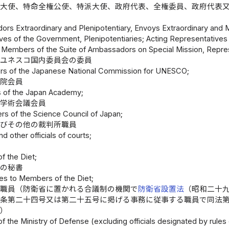
権大使、特命全権公使、特派大使、政府代表、全権委員、政府代表
員
rs Extraordinary and Plenipotentiary, Envoys Extraordinary and M
ves of the Government, Plenipotentiaries; Acting Representatives 
 Members of the Suite of Ambassadors on Special Mission, Repres
本ユネスコ国内委員会の委員
s of the Japanese National Commission for UNESCO;
士院会員
of the Japan Academy;
本学術会議会員
s of the Science Council of Japan;
及びその他の裁判所職員
d other officials of courts;
員
 of the Diet;
員の秘書
ies to Members of the Diet;
の職員（防衛省に置かれる合議制の機関で
防衛省設置法
（昭和二十
四条第二十四号又は第二十五号に掲げる事務に従事する職員で同法
。）
s of the Ministry of Defense (excluding officials designated by ru