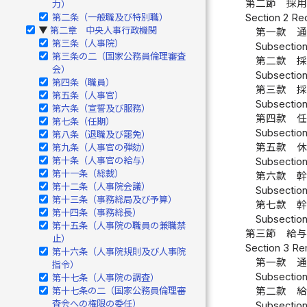
第二節 採
力）
第二条（一般職及び特別職）
Section 2 Re
第二章 中央人事行政機関
▶
第一款 
第三条（人事院）
Subsection 
第三条の二（国家公務員倫理審査
第二款 
会）
Subsection
第四条（職員）
第三款 
第五条（人事官）
Subsection 
第六条（宣誓及び服務）
第四款 
第七条（任期）
Subsection
第八条（退職及び罷免）
第五款 
第九条（人事官の弾劾）
第十条（人事官の給与）
Subsection
第十一条（総裁）
第六款 
第十二条（人事院会議）
Subsection 
第十三条（事務総局及び予算）
第七款 
第十四条（事務総長）
Subsection
第十五条（人事院の職員の兼職禁
第三節 給
止）
Section 3 Re
第十六条（人事院規則及び人事院
第一款 
指令）
Subsection
第十七条（人事院の調査）
第十七条の二（国家公務員倫理審
第二款 
査会への権限の委任）
Subsection