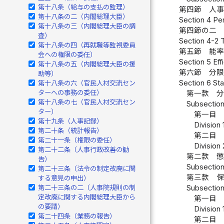
第十八条（給与の支払の監理）
第四節 人
第十八条の二（内閣総理大臣）
Section 4 Per
第十八条の三（内閣総理大臣の調
第四節の二
査）
Section 4-2 T
第十八条の四（再就職等監視委員
第五節 能
会への権限の委任）
Section 5 Eff
第十八条の五（内閣総理大臣の援
第六節 分
助等）
Section 6 Sta
第十八条の六（官民人材交流セン
ターへの事務の委任）
第一款 
第十八条の七（官民人材交流セン
Subsection
ター）
第一目 
第十九条（人事記録）
Division 
第二十条（統計報告）
第二目 
第二十一条（権限の委任）
Division
第二十二条（人事行政改善の勧
第二款 
告）
Subsection 
第二十三条（法令の制定改廃に関
第三款 
する意見の申出）
第二十三条の二（人事院規則の制
Subsection
定改廃に関する内閣総理大臣から
第一目 
の要請）
Division
第二十四条（業務の報告）
第二目 