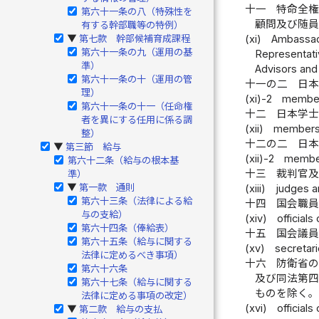
十一
特命全
第六十一条の八（特殊性を
顧問及び随
有する幹部職等の特例）
第七款 幹部候補育成課程
(xi)
Ambassado
▶
第六十一条の九（運用の基
Representati
準）
Advisors and
第六十一条の十（運用の管
十一の二
日
理）
(xi)-2
member
第六十一条の十一（任命権
十二
日本学
者を異にする任用に係る調
(xii)
members 
整）
十二の二
日
第三節 給与
▶
(xii)-2
member
第六十二条（給与の根本基
十三
裁判官
準）
第一款 通則
▶
(xiii)
judges an
第六十三条（法律による給
十四
国会職
与の支給）
(xiv)
officials
第六十四条（俸給表）
十五
国会議
第六十五条（給与に関する
(xv)
secretar
法律に定めるべき事項）
十六
防衛省
第六十六条
及び同法第
第六十七条（給与に関する
ものを除く
法律に定める事項の改定）
(xvi)
official
第二款 給与の支払
▶