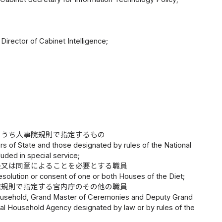
Director of Cabinet Intelligence;
のうち人事院規則で指定するもの
ers of State and those designated by rules of the National
uded in special service;
決又は同意によることを必要とする職員
resolution or consent of one or both Houses of the Diet;
院規則で指定する宮内庁のその他の職員
ousehold, Grand Master of Ceremonies and Deputy Grand
rial Household Agency designated by law or by rules of the