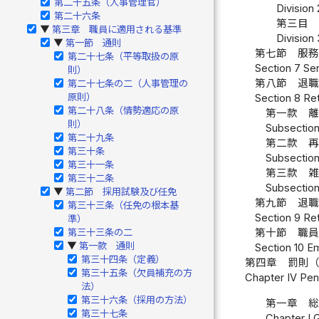
第二十五条（人事管理官）
Division
第二十六条
第三目 
第三章 職員に適用される基準
▶
Division
第一節 通則
▶
第七節 服
第二十七条（平等取扱の原
Section 7 Ser
則）
第八節 退
第二十七条の二（人事管理の
原則）
Section 8 R
第二十八条（情勢適応の原
第一款 
則）
Subsection
第二十九条
第二款 
第三十条
Subsection
第三十一条
第三款 
第三十二条
Subsection
第二節 採用試験及び任免
▶
第九節 退
第三十三条（任免の根本基
Section 9 Re
準）
第三十三条の二
第十節 職
第一款 通則
▶
Section 10 E
第三十四条（定義）
第四章 罰則
第三十五条（欠員補充の方
Chapter IV Pena
法）
第三十六条（採用の方法）
第一章 
第三十七条
Chapter I 