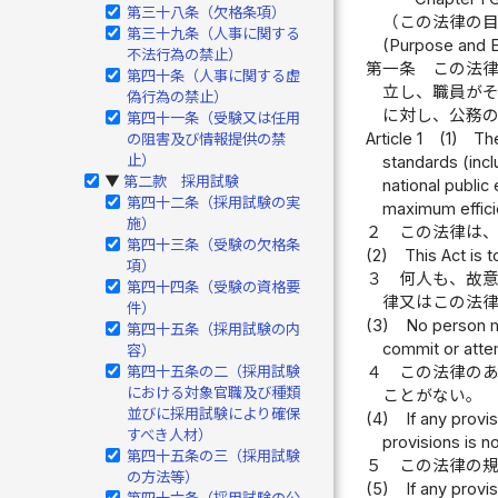
第三十八条（欠格条項）
（この法律の
第三十九条（人事に関する
(Purpose and Ef
不法行為の禁止）
第一条
この法
第四十条（人事に関する虚
立し、職員が
偽行為の禁止）
に対し、公務
第四十一条（受験又は任用
Article 1
(1)
The
の阻害及び情報提供の禁
止）
standards (incl
第二款 採用試験
▶
national publi
第四十二条（採用試験の実
maximum efficie
施）
２
この法律は
第四十三条（受験の欠格条
(2)
This Act is t
項）
３
何人も、故
第四十四条（受験の資格要
律又はこの法
件）
(3)
No person ma
第四十五条（採用試験の内
commit or attem
容）
４
この法律の
第四十五条の二（採用試験
における対象官職及び種類
ことがない。
並びに採用試験により確保
(4)
If any provis
すべき人材）
provisions is n
第四十五条の三（採用試験
５
この法律の
の方法等）
(5)
If any provi
第四十六条（採用試験の公