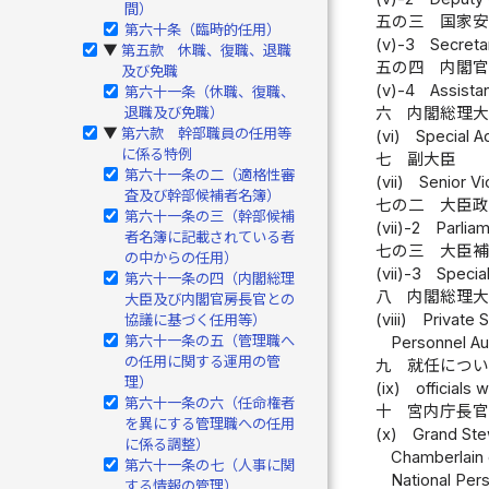
間）
五の三
国家
第六十条（臨時的任用）
(v)-3
Secretar
第五款 休職、復職、退職
▶
五の四
内閣
及び免職
(v)-4
Assista
第六十一条（休職、復職、
退職及び免職）
六
内閣総理
第六款 幹部職員の任用等
▶
(vi)
Special A
に係る特例
七
副大臣
第六十一条の二（適格性審
(vii)
Senior Vi
査及び幹部候補者名簿）
七の二
大臣
第六十一条の三（幹部候補
(vii)-2
Parliam
者名簿に記載されている者
七の三
大臣
の中からの任用）
(vii)-3
Special
第六十一条の四（内閣総理
八
内閣総理
大臣及び内閣官房長官との
(viii)
Private S
協議に基づく任用等）
第六十一条の五（管理職へ
Personnel Aut
の任用に関する運用の管
九
就任につ
理）
(ix)
officials
第六十一条の六（任命権者
十
宮内庁長
を異にする管理職への任用
(x)
Grand Ste
に係る調整）
Chamberlain 
第六十一条の七（人事に関
National Pers
する情報の管理）