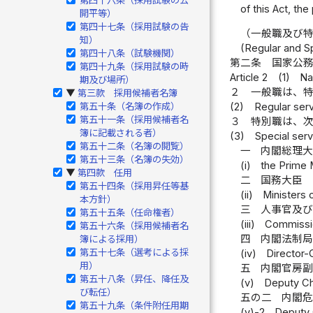
of this Act, th
開平等）
第四十七条（採用試験の告
（一般職及び
知）
(Regular and Sp
第四十八条（試験機関）
第二条
国家公
第四十九条（採用試験の時
Article 2
(1)
Na
期及び場所）
２
一般職は、
第三款 採用候補者名簿
▶
第五十条（名簿の作成）
(2)
Regular serv
第五十一条（採用候補者名
３
特別職は、
簿に記載される者）
(3)
Special serv
第五十二条（名簿の閲覧）
一
内閣総理
第五十三条（名簿の失効）
(i)
the Prime M
第四款 任用
▶
二
国務大臣
第五十四条（採用昇任等基
(ii)
Ministers 
本方針）
三
人事官及
第五十五条（任命権者）
(iii)
Commissio
第五十六条（採用候補者名
四
内閣法制
簿による採用）
第五十七条（選考による採
(iv)
Director-
用）
五
内閣官房
第五十八条（昇任、降任及
(v)
Deputy Ch
び転任）
五の二
内閣
第五十九条（条件附任用期
(v)-2
Deputy 