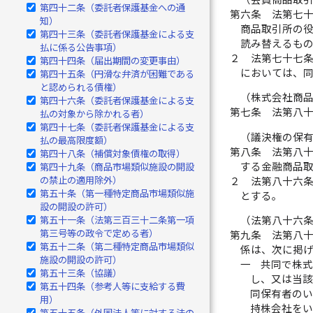
第四十二条（委託者保護基金への通
第六条
法第七
知）
商品取引所の
第四十三条（委託者保護基金による支
読み替えるも
払に係る公告事項）
２
法第七十七
第四十四条（届出期間の変更事由）
においては、
第四十五条（円滑な弁済が困難である
と認められる債権）
（株式会社商
第四十六条（委託者保護基金による支
第七条
法第八
払の対象から除かれる者）
第四十七条（委託者保護基金による支
（議決権の保
払の最高限度額）
第八条
法第八
第四十八条（補償対象債権の取得）
する金融商品
第四十九条（商品市場類似施設の開設
の禁止の適用除外）
２
法第八十六
第五十条（第一種特定商品市場類似施
とする。
設の開設の許可）
第五十一条（法第三百三十二条第一項
（法第八十六
第三号等の政令で定める者）
第九条
法第八
第五十二条（第二種特定商品市場類似
係は、次に掲
施設の開設の許可）
一
共同で株
第五十三条（協議）
し、又は当
第五十四条（参考人等に支給する費
同保有者の
用）
持株会社を
第五十五条（外国法人等に対する法の