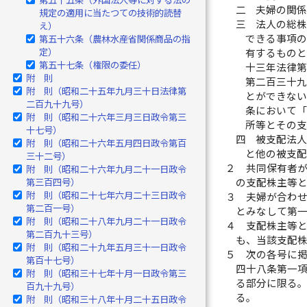
二
夫婦の関
規定の適用に当たつての技術的読替
三
法人の総
え）
できる事項
第五十六条（農林水産省関係商品の指
定）
有するもの
第五十七条（権限の委任）
十三年法律
附 則
第二百三十
附 則（昭和二十五年九月三十日法律第
とができな
二百九十九号）
条において
附 則（昭和二十六年三月三日政令第三
所等とその
十七号）
四
被支配法
附 則（昭和二十六年五月四日政令第百
と他の被支
三十二号）
２
共同保有者
附 則（昭和二十六年九月二十一日政令
第三百四号）
の支配株主等
附 則（昭和二十七年六月二十三日政令
３
夫婦が合わ
第二百一号）
とみなして第
附 則（昭和二十八年九月二十一日政令
４
支配株主等
第二百九十三号）
も、当該支配
附 則（昭和二十九年五月三十一日政令
５
次の各号に
第百十七号）
四十八条第一
附 則（昭和三十七年十月一日政令第三
る部分に限る
百九十九号）
る。
附 則（昭和三十八年十月二十五日政令