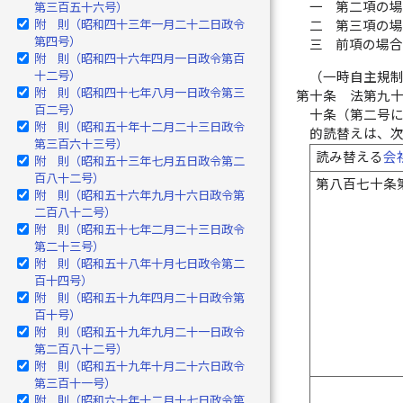
一
第二項の
第三百五十六号）
附 則（昭和四十三年一月二十二日政令
二
第三項の
第四号）
三
前項の場
附 則（昭和四十六年四月一日政令第百
十二号）
（一時自主規
附 則（昭和四十七年八月一日政令第三
第十条
法第九
百二号）
十条（第二号
附 則（昭和五十年十二月二十三日政令
的読替えは、
第三百六十三号）
読み替える
会
附 則（昭和五十三年七月五日政令第二
百八十二号）
第八百七十条
附 則（昭和五十六年九月十六日政令第
二百八十二号）
附 則（昭和五十七年二月二十三日政令
第二十三号）
附 則（昭和五十八年十月七日政令第二
百十四号）
附 則（昭和五十九年四月二十日政令第
百十号）
附 則（昭和五十九年九月二十一日政令
第二百八十二号）
附 則（昭和五十九年十月二十六日政令
第三百十一号）
附 則（昭和六十年十二月十七日政令第