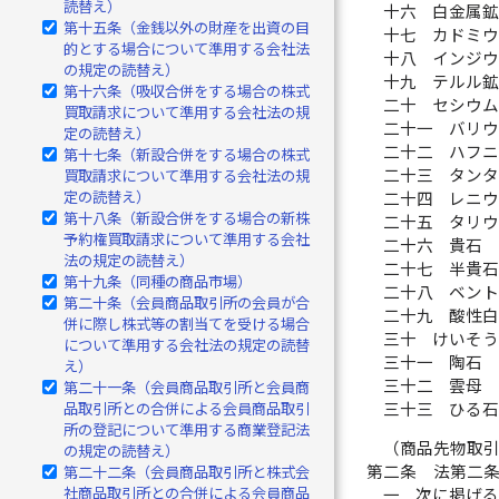
読替え）
十六
白金属
第十五条（金銭以外の財産を出資の目
十七
カドミ
的とする場合について準用する会社法
十八
インジ
の規定の読替え）
十九
テルル
第十六条（吸収合併をする場合の株式
二十
セシウ
買取請求について準用する会社法の規
二十一
バリ
定の読替え）
二十二
ハフ
第十七条（新設合併をする場合の株式
二十三
タン
買取請求について準用する会社法の規
定の読替え）
二十四
レニ
第十八条（新設合併をする場合の新株
二十五
タリ
予約権買取請求について準用する会社
二十六
貴石
法の規定の読替え）
二十七
半貴
第十九条（同種の商品市場）
二十八
ベン
第二十条（会員商品取引所の会員が合
二十九
酸性
併に際し株式等の割当てを受ける場合
三十
けいそ
について準用する会社法の規定の読替
三十一
陶石
え）
三十二
雲母
第二十一条（会員商品取引所と会員商
三十三
ひる
品取引所との合併による会員商品取引
所の登記について準用する商業登記法
（商品先物取
の規定の読替え）
第二条
法第二
第二十二条（会員商品取引所と株式会
社商品取引所との合併による会員商品
一
次に掲げ