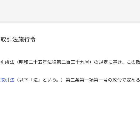
物取引法施行令
取引所法（昭和二十五年法律第二百三十九号）の規定に基き、この
）
物取引法
（以下「法」という。）第二条第一項第一号の政令で定め