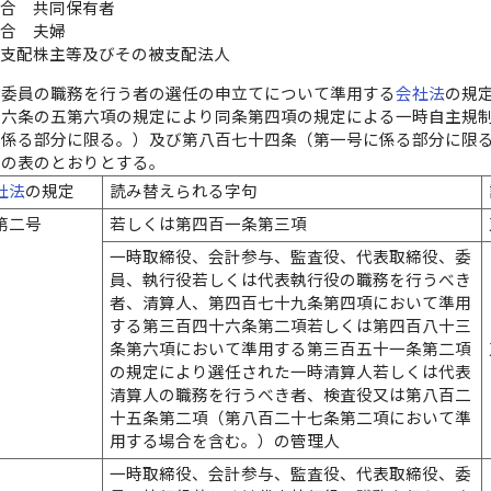
場合 共同保有者
場合 夫婦
合支配株主等及びその被支配法人
制委員の職務を行う者の選任の申立てについて準用する
会社法
の規
十六条の五第六項の規定により同条第四項の規定による一時自主規
に係る部分に限る。）及び第八百七十四条（第一号に係る部分に限
次の表のとおりとする。
社法
の規定
読み替えられる字句
第二号
若しくは第四百一条第三項
一時取締役、会計参与、監査役、代表取締役、委
員、執行役若しくは代表執行役の職務を行うべき
者、清算人、第四百七十九条第四項において準用
する第三百四十六条第二項若しくは第四百八十三
条第六項において準用する第三百五十一条第二項
の規定により選任された一時清算人若しくは代表
清算人の職務を行うべき者、検査役又は第八百二
十五条第二項（第八百二十七条第二項において準
用する場合を含む。）の管理人
一時取締役、会計参与、監査役、代表取締役、委