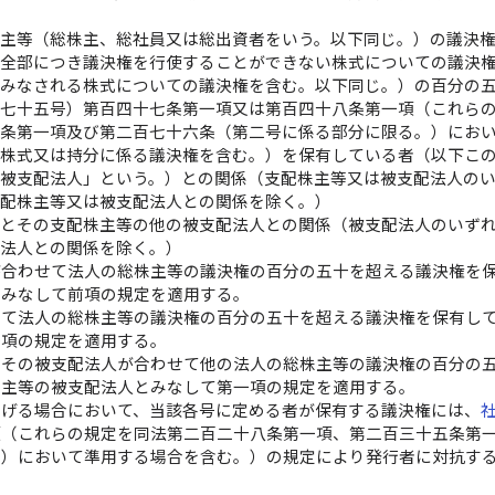
係
株主等（総株主、総社員又は総出資者をいう。以下同じ。）の議決
の全部につき議決権を行使することができない株式についての議決
とみなされる株式についての議決権を含む。以下同じ。）の百分の
第七十五号）第百四十七条第一項又は第百四十八条第一項（これら
九条第一項及び第二百七十六条（第二号に係る部分に限る。）にお
い株式又は持分に係る議決権を含む。）を保有している者（以下こ
「被支配法人」という。）との関係（支配株主等又は被支配法人の
支配株主等又は被支配法人との関係を除く。）
人とその支配株主等の他の被支配法人との関係（被支配法人のいず
配法人との関係を除く。）
が合わせて法人の総株主等の議決権の百分の五十を超える議決権を
とみなして前項の規定を適用する。
せて法人の総株主等の議決権の百分の五十を超える議決権を保有し
一項の規定を適用する。
とその被支配法人が合わせて他の法人の総株主等の議決権の百分の
株主等の被支配法人とみなして第一項の規定を適用する。
掲げる場合において、当該各号に定める者が保有する議決権には、
項（これらの規定を同法第二百二十八条第一項、第二百三十五条第
。）において準用する場合を含む。）の規定により発行者に対抗す