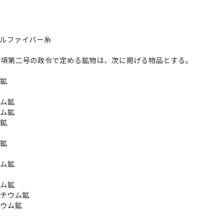
プルファイバー糸
一項第二号の政令で定める鉱物は、次に掲げる物品とする。
鉱
ム鉱
ウム鉱
ウム鉱
属鉱
ム鉱
鉱
ウム鉱
鉱
ウム鉱
ンチウム鉱
ニウム鉱
鉱