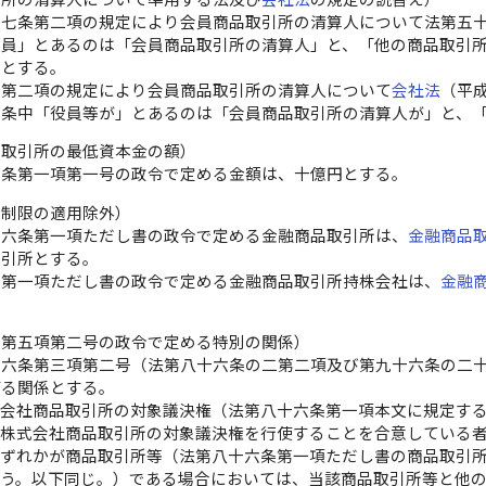
十七条第二項の規定により会員商品取引所の清算人について法第五
役員」とあるのは「会員商品取引所の清算人」と、「他の商品取引
のとする。
条第二項の規定により会員商品取引所の清算人について
会社法
（平
同条中「役員等が」とあるのは「会員商品取引所の清算人が」と、
品取引所の最低資本金の額）
十条第一項第一号の政令で定める金額は、十億円とする。
有制限の適用除外）
十六条第一項ただし書の政令で定める金融商品取引所は、
金融商品
取引所とする。
条第一項ただし書の政令で定める金融商品取引所持株会社は、
金融
条第五項第二号の政令で定める特別の関係）
十六条第三項第二号（法第八十六条の二第二項及び第九十六条の二
げる関係とする。
式会社商品取引所の対象議決権（法第八十六条第一項本文に規定す
該株式会社商品取引所の対象議決権を行使することを合意している
いずれかが商品取引所等（法第八十六条第一項ただし書の商品取引
いう。以下同じ。）である場合においては、当該商品取引所等と他