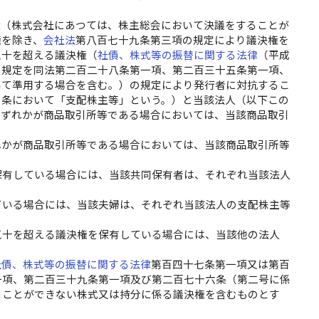
権（株式会社にあつては、株主総会において決議をすることが
権を除き、
会社法
第八百七十九条第三項の規定により議決権を
五十を超える議決権（
社債、株式等の振替に関する法律
（平成
の規定を同法第二百二十八条第一項、第二百三十五条第一項、
いて準用する場合を含む。）の規定により発行者に対抗するこ
の条において「支配株主等」という。）と当該法人（以下この
いずれかが商品取引所等である場合においては、当該商品取引
れかが商品取引所等である場合においては、当該商品取引所等
保有している場合には、当該共同保有者は、それぞれ当該法人
ている場合には、当該夫婦は、それぞれ当該法人の支配株主等
五十を超える議決権を保有している場合には、当該他の法人
社債、株式等の振替に関する法律
第百四十七条第一項又は第百
一項、第二百三十九条第一項及び第二百七十六条（第二号に係
ることができない株式又は持分に係る議決権を含むものとす