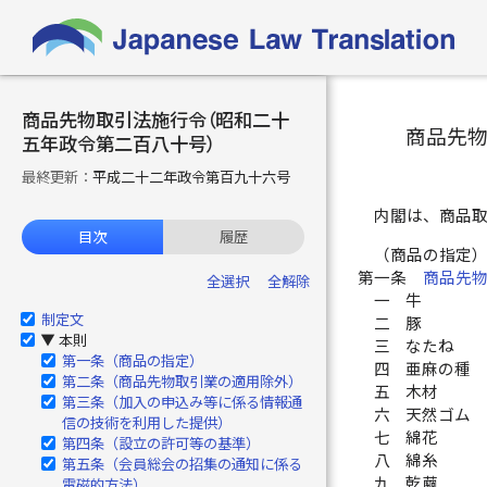
商品先物取引法施行令（昭和二十
商品先
五年政令第二百八十号）
最終更新：
平成二十二年政令第百九十六号
内閣は、商品
目次
履歴
（商品の指定
第一条
商品先
全選択
全解除
一
牛
制定文
二
豚
本則
▶
三
なたね
第一条（商品の指定）
四
亜麻の種
第二条（商品先物取引業の適用除外）
五
木材
第三条（加入の申込み等に係る情報通
六
天然ゴム
信の技術を利用した提供）
七
綿花
第四条（設立の許可等の基準）
八
綿糸
第五条（会員総会の招集の通知に係る
九
乾繭
電磁的方法）