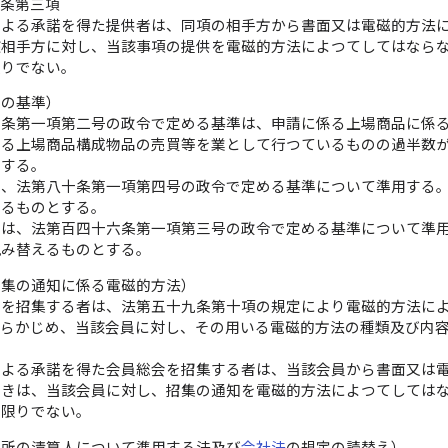
十条第三項
による承諾を得た提供者は、同項の相手方から書面又は電磁的方法
該相手方に対し、当該事項の提供を電磁的方法によつてしてはなら
限りでない。
等の基準）
五条第一項第二号の政令で定める基準は、申請に係る上場商品に係
係る上場商品構成物品の売買等を業として行つているものの過半数
とする。
は、法第八十条第一項第四号の政令で定める基準について準用する
えるものとする。
定は、法第百四十六条第一項第三号の政令で定める基準について準
読み替えるものとする。
招集の通知に係る電磁的方法）
会を招集する者は、法第五十九条第十項の規定により電磁的方法に
あらかじめ、当該会員に対し、その用いる電磁的方法の種類及び内
による承諾を得た会員総会を招集する者は、当該会員から書面又は
ときは、当該会員に対し、招集の通知を電磁的方法によつてしては
の限りでない。
引所の清算人について準用する法及び
会社法
の規定の読替え）