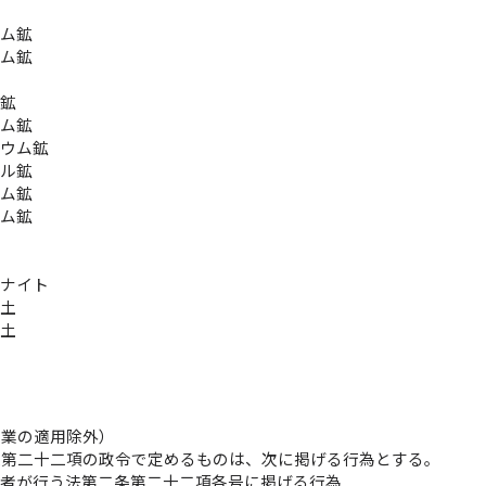
鉱
ウム鉱
ウム鉱
鉱
ム鉱
ウム鉱
ニウム鉱
タル鉱
ウム鉱
ウム鉱
石
トナイト
白土
う土
石
引業の適用除外）
条第二十二項の政令で定めるものは、次に掲げる行為とする。
る者が行う法第二条第二十二項各号に掲げる行為