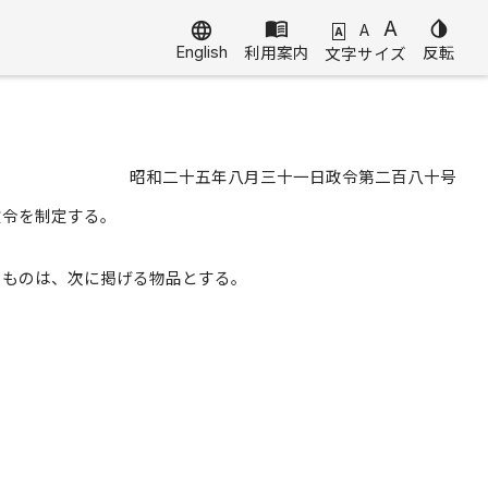
menu_book
A
invert_colors
language
A
A
English
利用案内
反転
文字サイズ
昭和二十五年八月三十一日政令第二百八十号
政令を制定する。
るものは、次に掲げる物品とする。