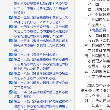
取引所及び株式会社商品取引所の登記
イ
国
について準用する商業登記法の規定の
ロ
地方公
読替え）
ハ
外国政
第二十三条（商品先物取引業者として
二
外国商品
の許可を受けることができる者）
かを業とし
第二十四条（特定委託者による一般顧
（
商品投資
客としての取扱いの申出等の承諾に係
て「商品投
る情報通信の技術を利用した提供）
る行為（こ
第二十五条（復帰申出等の承諾に係る
情報通信の技術を利用した同意の取
三
外国商品
得）
三号又は第
第二十六条（登録手数料の額）
四
外国商品
第二十七条（商品先物取引業者が占有
る代理又は
する商品等の処分に係る情報通信の技
る媒介、取
術を利用した同意の取得）
五
人的関係
第二十八条（純資産額規制比率の届出
十二項第五
等をすべき者から除かれる者）
第二十九条（顧客の判断に影響を及ぼ
（加入の申込
す重要事項）
第三条
次に掲
第三十条（不招請勧誘が禁止される商
により提供し
品取引契約）
対し、その用
第三十一条（商品取引契約の締結前の
一
法第十二
書面等に係る情報通信の技術を利用し