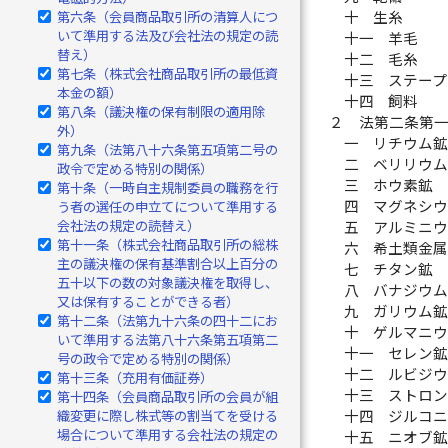
十
生糸
第六条（会員商品取引所の清算人につ
いて準用する法及び会社法の規定の読
十一
羊毛
替え）
十二
毛糸
第七条（株式会社商品取引所の最低資
十三
ステー
本金の額）
十四
飼料
第八条（議決権の保有制限の適用除
２
法第二条第
外）
一
リチウム
第九条（法第八十六条第五項第二号の
二
ベリリウ
政令で定める特別の関係）
三
ホウ素鉱
第十条（一時自主規制委員の職務を行
四
マグネシ
う者の選任の申立てについて準用する
会社法の規定の読替え）
五
アルミニ
第十一条（株式会社商品取引所の総株
六
希土類金
主の議決権の保有基準割合以上百分の
七
チタン鉱
五十以下の数の対象議決権を取得し、
八
バナジウ
又は保有することができる者）
九
ガリウム
第十二条（法第九十六条の四十二にお
十
ゲルマニ
いて準用する法第八十六条第五項第二
十一
セレン
号の政令で定める特別の関係）
十二
ルビジ
第十三条（充用有価証券）
十三
ストロ
第十四条（会員商品取引所の会員が組
十四
ジルコ
織変更に際し株式等の割当てを受ける
場合について準用する会社法の規定の
十五
ニオブ