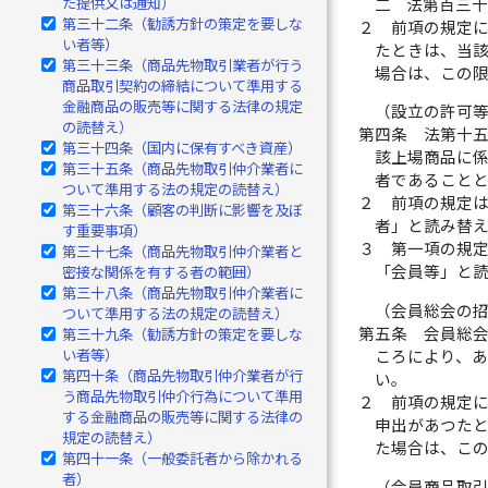
た提供又は通知）
二
法第百三
第三十二条（勧誘方針の策定を要しな
２
前項の規定
い者等）
たときは、当
第三十三条（商品先物取引業者が行う
場合は、この
商品取引契約の締結について準用する
金融商品の販売等に関する法律の規定
（設立の許可
の読替え）
第四条
法第十
第三十四条（国内に保有すべき資産）
該上場商品に
第三十五条（商品先物取引仲介業者に
者であること
ついて準用する法の規定の読替え）
２
前項の規定
第三十六条（顧客の判断に影響を及ぼ
者」と読み替
す重要事項）
３
第一項の規
第三十七条（商品先物取引仲介業者と
「会員等」と
密接な関係を有する者の範囲）
第三十八条（商品先物取引仲介業者に
（会員総会の
ついて準用する法の規定の読替え）
第五条
会員総
第三十九条（勧誘方針の策定を要しな
い者等）
ころにより、
第四十条（商品先物取引仲介業者が行
い。
う商品先物取引仲介行為について準用
２
前項の規定
する金融商品の販売等に関する法律の
申出があつた
規定の読替え）
た場合は、こ
第四十一条（一般委託者から除かれる
者）
（会員商品取