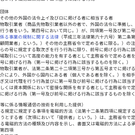
共団体
府その他の外国の法令上イ及びロに掲げる者に相当する者
先物取引業者（商品先物取引業者以外の者で、外国の法令に準拠し
て行う者をいう。第四号において同じ。）が、同項第一号及び第二
に係る事業の規制に関する法律
（平成三年法律第六十六号）第二条
資顧問業者」という。）その他の主務省令で定める者に限る。）の
れらの号に規定する取次ぎを行う行為に限り、前号に掲げる行為に
市場取引について高度の能力を有する者として主務省令で定める者
四号に掲げる行為（第一号に掲げる行為に該当するものを除く。）
先物取引業者が、法第二条第二十二項第三号から第五号までに掲げ
媒介により、外国から国内にある者（個人である者を除く。）を相
次ぎ又は代理を行う行為並びに第一号及び前号に掲げる行為に該当
若しくは資本関係において密接な関係を有する者として主務省令で
号に掲げる行為（第一号及び前号に掲げる行為に該当するものを除
み等に係る情報通信の技術を利用した提供）
げる規定に規定する事項を電磁的方法（法第十二条第四項に規定す
ようとする者（次項において「提供者」という。）は、主務省令で
いる電磁的方法の種類及び内容を示し、書面又は電磁的方法による
条第四項