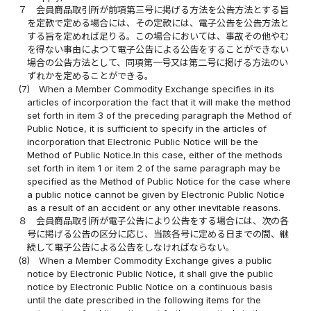
７
会員商品取引所が前項第三号に掲げる方法を公告方法とする旨
を定款で定める場合には、その定款には、電子公告を公告方法と
する旨を定めれば足りる。この場合においては、事故その他やむ
を得ない事由によつて電子公告による公告をすることができない
場合の公告方法として、同項第一号又は第二号に掲げる方法のい
ずれかを定めることができる。
(7)
When a Member Commodity Exchange specifies in its
articles of incorporation the fact that it will make the method
set forth in item 3 of the preceding paragraph the Method of
Public Notice, it is sufficient to specify in the articles of
incorporation that Electronic Public Notice will be the
Method of Public Notice.In this case, either of the methods
set forth in item 1 or item 2 of the same paragraph may be
specified as the Method of Public Notice for the case where
a public notice cannot be given by Electronic Public Notice
as a result of an accident or any other inevitable reasons.
８
会員商品取引所が電子公告により公告をする場合には、次の各
号に掲げる公告の区分に応じ、当該各号に定める日までの間、継
続して電子公告による公告をしなければならない。
(8)
When a Member Commodity Exchange gives a public
notice by Electronic Public Notice, it shall give the public
notice by Electronic Public Notice on a continuous basis
until the date prescribed in the following items for the