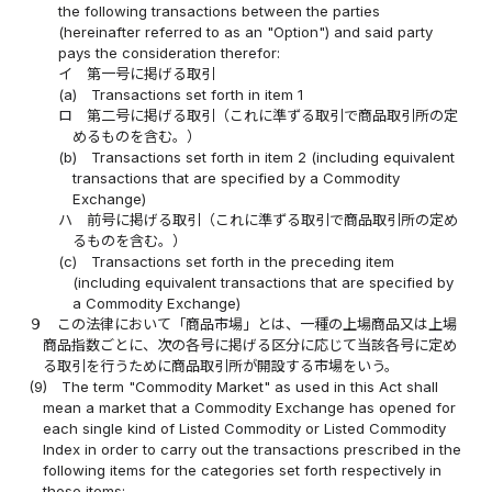
the following transactions between the parties
(hereinafter referred to as an "Option") and said party
pays the consideration therefor:
イ
第一号に掲げる取引
(a)
Transactions set forth in item 1
ロ
第二号に掲げる取引（これに準ずる取引で商品取引所の定
めるものを含む。）
(b)
Transactions set forth in item 2 (including equivalent
transactions that are specified by a Commodity
Exchange)
ハ
前号に掲げる取引（これに準ずる取引で商品取引所の定め
るものを含む。）
(c)
Transactions set forth in the preceding item
(including equivalent transactions that are specified by
a Commodity Exchange)
９
この法律において「商品市場」とは、一種の上場商品又は上場
商品指数ごとに、次の各号に掲げる区分に応じて当該各号に定め
る取引を行うために商品取引所が開設する市場をいう。
(9)
The term "Commodity Market" as used in this Act shall
mean a market that a Commodity Exchange has opened for
each single kind of Listed Commodity or Listed Commodity
Index in order to carry out the transactions prescribed in the
following items for the categories set forth respectively in
those items: