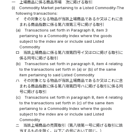
一
上場商品に係る商品市場 次に掲げる取引
(i)
Commodity Market pertaining to a Listed Commodity-The
following transactions:
イ
その対象となる物品が当該上場商品であるか又はこれに含
まれる商品指数に係る第八項第三号に掲げる取引
(a)
Transactions set forth in Paragraph 8, item 3
pertaining to a Commodity Index where the goods
subject to the index are or include said Listed
Commodity
ロ
当該上場商品に係る第八項第四号イ又はロに掲げる取引に
係る同号に掲げる取引
(b)
Transactions set forth in paragraph 8, item 4 relating
to the transactions set forth in (a) or (b) of the same
item pertaining to said Listed Commodity
ハ
その対象となる物品が当該上場商品であるか又はこれに含
まれる商品指数に係る第八項第四号ハに掲げる取引に係る同
号に掲げる取引
(c)
Transactions set forth in paragraph 8, item 4 relating
to the transactions set forth in (c) of the same item
pertaining to a Commodity Index where the goods
subject to the index are or include said Listed
Commodity
ニ
当該上場商品の売買取引（第八項第一号に掲げる取引に該
当するものを除く。以下この号において同じ。）