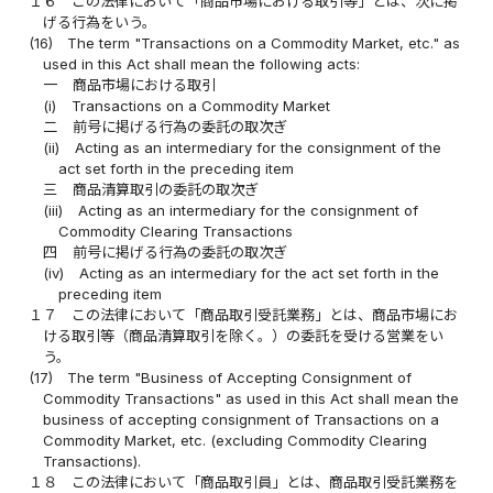
１６
この法律において「商品市場における取引等」とは、次に掲
げる行為をいう。
(16)
The term "Transactions on a Commodity Market, etc." as
used in this Act shall mean the following acts:
一
商品市場における取引
(i)
Transactions on a Commodity Market
二
前号に掲げる行為の委託の取次ぎ
(ii)
Acting as an intermediary for the consignment of the
act set forth in the preceding item
三
商品清算取引の委託の取次ぎ
(iii)
Acting as an intermediary for the consignment of
Commodity Clearing Transactions
四
前号に掲げる行為の委託の取次ぎ
(iv)
Acting as an intermediary for the act set forth in the
preceding item
１７
この法律において「商品取引受託業務」とは、商品市場にお
ける取引等（商品清算取引を除く。）の委託を受ける営業をい
う。
(17)
The term "Business of Accepting Consignment of
Commodity Transactions" as used in this Act shall mean the
business of accepting consignment of Transactions on a
Commodity Market, etc. (excluding Commodity Clearing
Transactions).
１８
この法律において「商品取引員」とは、商品取引受託業務を