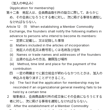
（加入の申込み）
(Application for membership)
第十二条
発起人は、会員商品取引所の設立に際して、あらかじ
め、その会員になろうとする者に対し、次に掲げる事項を通知し
なければならない。
Article 12
(1)
When establishing a Member Commodity
Exchange, the founders shall notify the following matters in
advance to persons who intend to become its members:
一
定款に記載し、又は記録した事項
(i)
Matters included in the articles of incorporation
二
発起人の氏名又は商号若しくは名称及び住所
(ii)
Names or trade names and addresses of the founders
三
出資の払込みの方法、期限及び場所
(iii)
Method, time limit and place for the payment of the
contribution
四
一定の時期までに創立総会が終わらなかつたときは、加入の
申込みを取り消すことができること。
(iv)
The fact that the application for membership may be
rescinded if an organizational general meeting fails to be
held by a certain time
２
理事長は、会員商品取引所の成立後にその会員になろうとする
者に対し、次に掲げる事項を通知しなければならない。
(2)
After the establishment of a Member Commodity