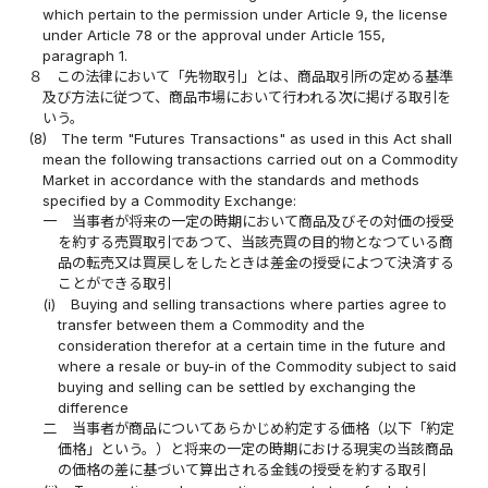
which pertain to the permission under Article 9, the license
under Article 78 or the approval under Article 155,
paragraph 1.
８
この法律において「先物取引」とは、商品取引所の定める基準
及び方法に従つて、商品市場において行われる次に掲げる取引を
いう。
(8)
The term "Futures Transactions" as used in this Act shall
mean the following transactions carried out on a Commodity
Market in accordance with the standards and methods
specified by a Commodity Exchange:
一
当事者が将来の一定の時期において商品及びその対価の授受
を約する売買取引であつて、当該売買の目的物となつている商
品の転売又は買戻しをしたときは差金の授受によつて決済する
ことができる取引
(i)
Buying and selling transactions where parties agree to
transfer between them a Commodity and the
consideration therefor at a certain time in the future and
where a resale or buy-in of the Commodity subject to said
buying and selling can be settled by exchanging the
difference
二
当事者が商品についてあらかじめ約定する価格（以下「約定
価格」という。）と将来の一定の時期における現実の当該商品
の価格の差に基づいて算出される金銭の授受を約する取引