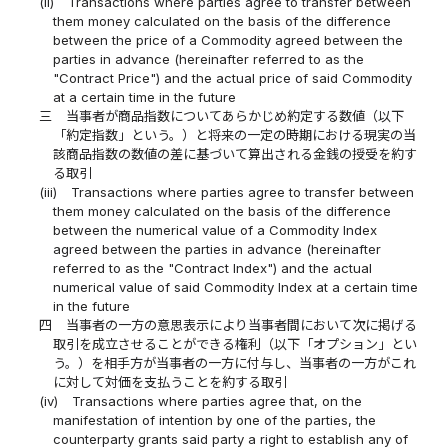
(ii)
Transactions where parties agree to transfer between
them money calculated on the basis of the difference
between the price of a Commodity agreed between the
parties in advance (hereinafter referred to as the
"Contract Price") and the actual price of said Commodity
at a certain time in the future
三
当事者が商品指数についてあらかじめ約定する数値（以下
「約定指数」という。）と将来の一定の時期における現実の当
該商品指数の数値の差に基づいて算出される金銭の授受を約す
る取引
(iii)
Transactions where parties agree to transfer between
them money calculated on the basis of the difference
between the numerical value of a Commodity Index
agreed between the parties in advance (hereinafter
referred to as the "Contract Index") and the actual
numerical value of said Commodity Index at a certain time
in the future
四
当事者の一方の意思表示により当事者間において次に掲げる
取引を成立させることができる権利（以下「オプション」とい
う。）を相手方が当事者の一方に付与し、当事者の一方がこれ
に対して対価を支払うことを約する取引
(iv)
Transactions where parties agree that, on the
manifestation of intention by one of the parties, the
counterparty grants said party a right to establish any of