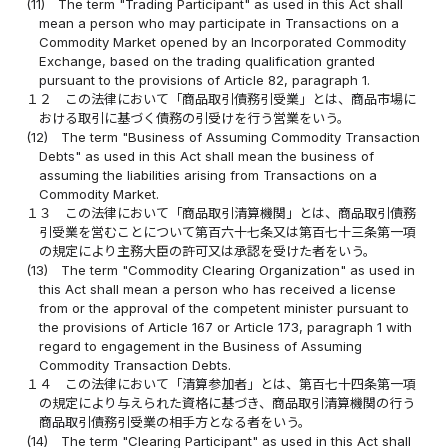
(11)
The term "Trading Participant" as used in this Act shall
mean a person who may participate in Transactions on a
Commodity Market opened by an Incorporated Commodity
Exchange, based on the trading qualification granted
pursuant to the provisions of Article 82, paragraph 1.
１２
この法律において「商品取引債務引受業」とは、商品市場に
おける取引に基づく債務の引受けを行う営業をいう。
(12)
The term "Business of Assuming Commodity Transaction
Debts" as used in this Act shall mean the business of
assuming the liabilities arising from Transactions on a
Commodity Market.
１３
この法律において「商品取引清算機関」とは、商品取引債務
引受業を営むことについて第百六十七条又は第百七十三条第一項
の規定により主務大臣の許可又は承認を受けた者をいう。
(13)
The term "Commodity Clearing Organization" as used in
this Act shall mean a person who has received a license
from or the approval of the competent minister pursuant to
the provisions of Article 167 or Article 173, paragraph 1 with
regard to engagement in the Business of Assuming
Commodity Transaction Debts.
１４
この法律において「清算参加者」とは、第百七十四条第一項
の規定により与えられた資格に基づき、商品取引清算機関の行う
商品取引債務引受業の相手方となる者をいう。
(14)
The term "Clearing Participant" as used in this Act shall