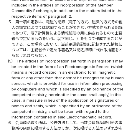
included in the articles of incorporation of the Member
Commodity Exchange, in addition to the matters listed in the
respective items of paragraph 2.
５
第一項の定款は、電磁的記録（電子的方式、磁気的方式その他
人の知覚によつては認識することができない方式で作られる記録
であつて、電子計算機による情報処理の用に供されるもので主務
省令で定めるものをいう。以下同じ。）をもつて作成することが
できる。この場合において、当該電磁的記録に記録された情報に
ついては、主務省令で定める署名又は記名押印に代わる措置をと
らなければならない。
(5)
The articles of incorporation set forth in paragraph 1 may
be created in the form of an Electromagnetic Record (which
means a record created in an electronic form, magnetic
form or any other form that cannot be recognized by human
senses, which is provided for use in information processing
by computers and which is specified by an ordinance of the
competent ministry; hereinafter the same shall apply).In this
case, a measure in lieu of the application of signatures or
names and seals, which is specified by an ordinance of the
competent ministry, shall be taken with regard to the
information contained in said Electromagnetic Record.
６
会員商品取引所は、公告方法として、当該会員商品取引所の事
務所の店頭に掲示する方法のほか、次に掲げる方法のいずれかを