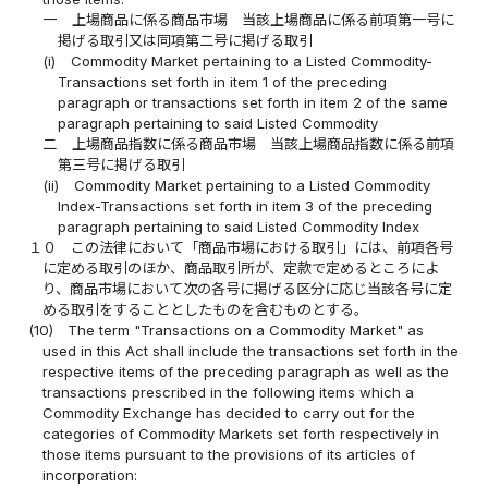
一
上場商品に係る商品市場 当該上場商品に係る前項第一号に
掲げる取引又は同項第二号に掲げる取引
(i)
Commodity Market pertaining to a Listed Commodity-
Transactions set forth in item 1 of the preceding
paragraph or transactions set forth in item 2 of the same
paragraph pertaining to said Listed Commodity
二
上場商品指数に係る商品市場 当該上場商品指数に係る前項
第三号に掲げる取引
(ii)
Commodity Market pertaining to a Listed Commodity
Index-Transactions set forth in item 3 of the preceding
paragraph pertaining to said Listed Commodity Index
１０
この法律において「商品市場における取引」には、前項各号
に定める取引のほか、商品取引所が、定款で定めるところによ
り、商品市場において次の各号に掲げる区分に応じ当該各号に定
める取引をすることとしたものを含むものとする。
(10)
The term "Transactions on a Commodity Market" as
used in this Act shall include the transactions set forth in the
respective items of the preceding paragraph as well as the
transactions prescribed in the following items which a
Commodity Exchange has decided to carry out for the
categories of Commodity Markets set forth respectively in
those items pursuant to the provisions of its articles of
incorporation: