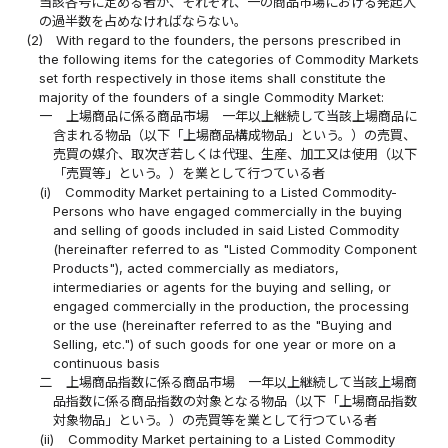
当該各号に定める者が、それぞれ、一の商品市場における発起人
の過半数を占めなければならない。
(2)
With regard to the founders, the persons prescribed in
the following items for the categories of Commodity Markets
set forth respectively in those items shall constitute the
majority of the founders of a single Commodity Market:
一
上場商品に係る商品市場 一年以上継続して当該上場商品に
含まれる物品（以下「上場商品構成物品」という。）の売買、
売買の媒介、取次ぎ若しくは代理、生産、加工又は使用（以下
「売買等」という。）を業として行つている者
(i)
Commodity Market pertaining to a Listed Commodity-
Persons who have engaged commercially in the buying
and selling of goods included in said Listed Commodity
(hereinafter referred to as "Listed Commodity Component
Products"), acted commercially as mediators,
intermediaries or agents for the buying and selling, or
engaged commercially in the production, the processing
or the use (hereinafter referred to as the "Buying and
Selling, etc.") of such goods for one year or more on a
continuous basis
二
上場商品指数に係る商品市場 一年以上継続して当該上場商
品指数に係る商品指数の対象となる物品（以下「上場商品指数
対象物品」という。）の売買等を業として行つている者
(ii)
Commodity Market pertaining to a Listed Commodity