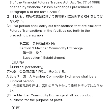
3 of the Financial Futures Trading Act [Act No. 77 of 1988]
opened by financial futures exchanges prescribed in
paragraph 6 of the same Article).
２
何人も、前項の施設において先物取引に類似する取引をしては
ならない。
(2)
No person shall carry out transactions that are similar to
Futures Transactions in the facilities set forth in the
preceding paragraph.
第二節 会員商品取引所
Section 2 Member Commodity Exchange
第一款 設立
Subsection 1 Establishment
（法人格）
(Juridical personality)
第七条
会員商品取引所は、法人とする。
Article 7
(1)
A Member Commodity Exchange shall be a
juridical person.
２
会員商品取引所は、営利の目的をもつて業務を行つてはならな
い。
(2)
A Member Commodity Exchange shall not conduct
business for the purpose of profit.
（住所）