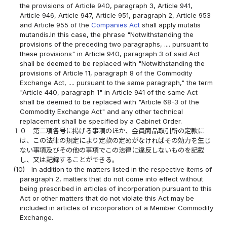
the provisions of Article 940, paragraph 3, Article 941,
Article 946, Article 947, Article 951, paragraph 2, Article 953
and Article 955 of the
Companies Act
shall apply mutatis
mutandis.In this case, the phrase "Notwithstanding the
provisions of the preceding two paragraphs, .... pursuant to
these provisions" in Article 940, paragraph 3 of said Act
shall be deemed to be replaced with "Notwithstanding the
provisions of Article 11, paragraph 8 of the Commodity
Exchange Act, .... pursuant to the same paragraph," the term
"Article 440, paragraph 1" in Article 941 of the same Act
shall be deemed to be replaced with "Article 68-3 of the
Commodity Exchange Act" and any other technical
replacement shall be specified by a Cabinet Order.
１０
第二項各号に掲げる事項のほか、会員商品取引所の定款に
は、この法律の規定により定款の定めがなければその効力を生じ
ない事項及びその他の事項でこの法律に違反しないものを記載
し、又は記録することができる。
(10)
In addition to the matters listed in the respective items of
paragraph 2, matters that do not come into effect without
being prescribed in articles of incorporation pursuant to this
Act or other matters that do not violate this Act may be
included in articles of incorporation of a Member Commodity
Exchange.