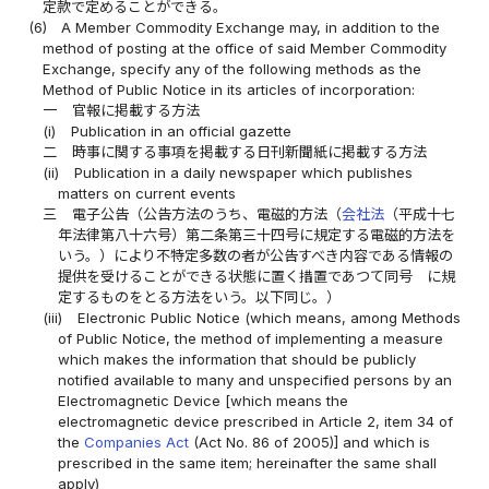
定款で定めることができる。
(6)
A Member Commodity Exchange may, in addition to the
method of posting at the office of said Member Commodity
Exchange, specify any of the following methods as the
Method of Public Notice in its articles of incorporation:
一
官報に掲載する方法
(i)
Publication in an official gazette
二
時事に関する事項を掲載する日刊新聞紙に掲載する方法
(ii)
Publication in a daily newspaper which publishes
matters on current events
三
電子公告（公告方法のうち、電磁的方法（
会社法
（平成十七
年法律第八十六号）第二条第三十四号に規定する電磁的方法を
いう。）により不特定多数の者が公告すべき内容である情報の
提供を受けることができる状態に置く措置であつて同号 に規
定するものをとる方法をいう。以下同じ。）
(iii)
Electronic Public Notice (which means, among Methods
of Public Notice, the method of implementing a measure
which makes the information that should be publicly
notified available to many and unspecified persons by an
Electromagnetic Device [which means the
electromagnetic device prescribed in Article 2, item 34 of
the
Companies Act
(Act No. 86 of 2005)] and which is
prescribed in the same item; hereinafter the same shall
apply)