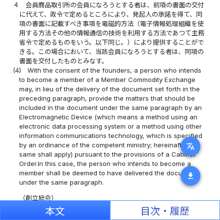
４
会員商品取引所の会員になろうとする者は、前項の書面の交付
に代えて、政令で定めるところにより、発起人の承諾を得て、同
項の書面に記載すべき事項を電磁的方法（電子情報処理組織を使
用する方法その他の情報通信の技術を利用する方法であつて主務
省令で定めるものをいう。以下同じ。）により提供することがで
きる。この場合において、当該会員になろうとする者は、同項の
書面を交付したものとみなす。
(4)
With the consent of the founders, a person who intends
to become a member of a Member Commodity Exchange
may, in lieu of the delivery of the document set forth in the
preceding paragraph, provide the matters that should be
included in the document under the same paragraph by an
Electromagnetic Device (which means a method using an
electronic data processing system or a method using other
information communications technology, which is specified
by an ordinance of the competent ministry; hereinafter the
translate
same shall apply) pursuant to the provisions of a Cabinet
Order.In this case, the person who intends to become a
member shall be deemed to have delivered the document
download
under the same paragraph.
（創立総会）
(Organizational general meeting)
本文
目次・履歴
第十三条
発起人は、定款作成後、会員になろうとする者を募り、