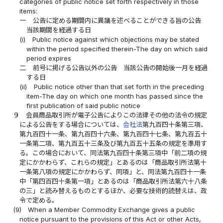
categories of public notice set forth respectively in those
items:
一
公告に定める期間内に異議を述べることができる旨の公告
当該期間を経過する日
(i)
Public notice against which objections may be stated
within the period specified therein-The day on which said
period expires
二
前号に掲げる公告以外の公告 当該公告の開始後一月を経過
する日
(ii)
Public notice other than that set forth in the preceding
item-The day on which one month has passed since the
first publication of said public notice
９
会員商品取引所が電子公告によりこの法律その他の法令の規定
による公告をする場合については、
会社法
第九百四十条第三項、
第九百四十一条、第九百四十六条、第九百四十七条、第九百五十
一条第二項、第九百五十三条及び第九百五十五条の規定を準用す
る。この場合において、同法第九百四十条第三項中「前二項の規
定にかかわらず、これらの規定」とあるのは「商品取引所法第十
一条第八項の規定にかかわらず、同項」と、同法第九百四十一条
中「第四百四十条第一項」とあるのは「商品取引所法第六十八条
の三」と読み替えるものとするほか、必要な技術的読替えは、政
令で定める。
(9)
When a Member Commodity Exchange gives a public
notice pursuant to the provisions of this Act or other Acts,