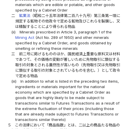
materials which are edible or potable, and other goods
specified by a Cabinet Order
二
鉱業法
（昭和二十五年法律第二百八十九号）第三条第一項に
規定する鉱物その他政令で定める鉱物及びこれらを製錬し、又
は精製することにより得られる物品
(ii)
Minerals prescribed in Article 3, paragraph 1 of the
Mining Act
(Act No. 289 of 1950) and other minerals
specified by a Cabinet Order, and goods obtained by
smelting or refining these minerals
三
前二号に掲げるもののほか、国民経済上重要な原料又は材料
であつて、その価格の変動が著しいために先物取引に類似する
取引の対象とされる蓋然性が高いもの（先物取引又は先物取引
に類似する取引の対象とされているものを含む。）として政令
で定める物品
(iii)
In addition to what is listed in the preceding two items,
ingredients or materials important for the national
economy which are specified by a Cabinet Order as
goods that are highly likely to be made subject to
transactions similar to Futures Transactions as a result of
the extreme fluctuation of their prices (including those
that are already made subject to Futures Transactions or
transactions similar thereto)
５
この法律において「商品指数」とは、二以上の商品たる物品の