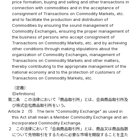
price formation, buying and selling and other transactions in
connection with commodities and in the acceptance of
consignment of Transactions on Commodity Markets, etc.
and to facilitate the production and distribution of
Commodities by ensuring the sound management of
Commodity Exchanges, ensuring the proper management of
the business of persons who accept consignment of
Transactions on Commodity Markets, etc. and by achieving
other conditions through making stipulations about the
organization of Commodity Exchanges, management of
Transactions on Commodity Markets and other matters,
thereby contributing to the appropriate management of the
national economy and to the protection of customers of
Transactions on Commodity Markets, etc.
（定義）
(Definitions)
第二条
この法律において「商品取引所」とは、会員商品取引所及
び株式会社商品取引所をいう。
Article 2
(1)
The term "Commodity Exchange" as used in
this Act shall mean a Member Commodity Exchange and an
Incorporated Commodity Exchange.
２
この法律において「会員商品取引所」とは、商品又は商品指数
について先物取引をするために必要な市場を開設することを主た