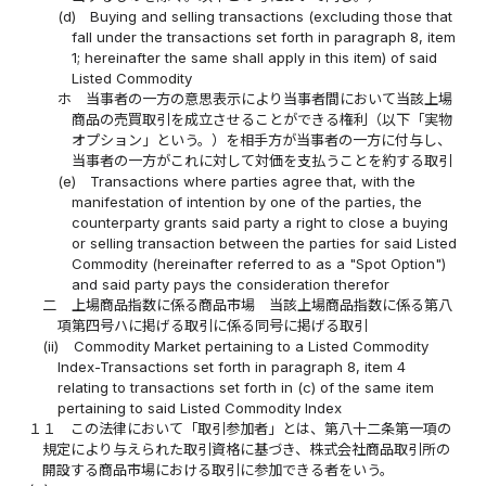
(d)
Buying and selling transactions (excluding those that
fall under the transactions set forth in paragraph 8, item
1; hereinafter the same shall apply in this item) of said
Listed Commodity
ホ
当事者の一方の意思表示により当事者間において当該上場
商品の売買取引を成立させることができる権利（以下「実物
オプション」という。）を相手方が当事者の一方に付与し、
当事者の一方がこれに対して対価を支払うことを約する取引
(e)
Transactions where parties agree that, with the
manifestation of intention by one of the parties, the
counterparty grants said party a right to close a buying
or selling transaction between the parties for said Listed
Commodity (hereinafter referred to as a "Spot Option")
and said party pays the consideration therefor
二
上場商品指数に係る商品市場 当該上場商品指数に係る第八
項第四号ハに掲げる取引に係る同号に掲げる取引
(ii)
Commodity Market pertaining to a Listed Commodity
Index-Transactions set forth in paragraph 8, item 4
relating to transactions set forth in (c) of the same item
pertaining to said Listed Commodity Index
１１
この法律において「取引参加者」とは、第八十二条第一項の
規定により与えられた取引資格に基づき、株式会社商品取引所の
開設する商品市場における取引に参加できる者をいう。