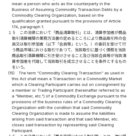
mean a person who acts as the counterparty in the
Business of Assuming Commodity Transaction Debts by a
Commodity Clearing Organization, based on the
qualification granted pursuant to the provisions of Article
174, paragraph 1.
１５
この法律において「商品清算取引」とは、清算参加者が商品
取引清算機関の業務方法書の定めるところにより商品取引所の会
員又は取引参加者（以下「会員等」という。）の委託を受けて行
う商品市場における取引であつて、当該取引に基づく債務を当該
商品取引清算機関に引き受けさせること及び当該会員等が当該清
算参加者を代理して当該取引を成立させることを条件とするもの
をいう。
(15)
The term "Commodity Clearing Transaction" as used in
this Act shall mean a Transaction on a Commodity Market
which a Clearing Participant carries out on consignment by
a member or Trading Participant (hereinafter referred to as
a "Member, etc.") of a Commodity Exchange pursuant to the
provisions of the business rules of a Commodity Clearing
Organization with the condition that said Commodity
Clearing Organization is made to assume the liabilities
arising from said transaction and that said Member, etc.
closes said transaction by representing said Clearing
Participant.