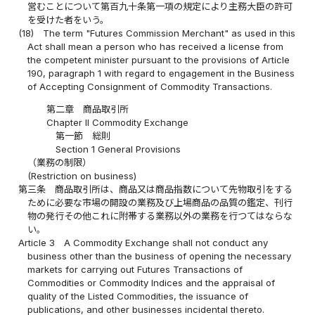
営むことについて第百九十条第一項の規定により主務大臣の許可
を受けた者をいう。
(18)
The term "Futures Commission Merchant" as used in this
Act shall mean a person who has received a license from
the competent minister pursuant to the provisions of Article
190, paragraph 1 with regard to engagement in the Business
of Accepting Consignment of Commodity Transactions.
第二章 商品取引所
Chapter II Commodity Exchange
第一節 総則
Section 1 General Provisions
（業務の制限）
(Restriction on business)
第三条
商品取引所は、商品又は商品指数について先物取引をする
ために必要な市場の開設の業務及び上場商品の品質の鑑定、刊行
物の発行その他これに附帯する業務以外の業務を行つてはならな
い。
Article 3
A Commodity Exchange shall not conduct any
business other than the business of opening the necessary
markets for carrying out Futures Transactions of
Commodities or Commodity Indices and the appraisal of
quality of the Listed Commodities, the issuance of
publications, and other businesses incidental thereto.