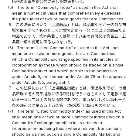
価格の水準を総合的に表した数値をいう。
(5)
The term "Commodity Index" as used in this Act shall
mean a numerical value that comprehensively expresses
the price level of two or more goods that are Commodities.
６
この法律において「上場商品」とは、商品取引所が一の商品市
場で取引すべきものとして定款で定める一又は二以上の商品たる
物品であつて、第九条若しくは第七十八条の許可又は第百五十五
条第一項の認可に係るものをいう。
(6)
The term "Listed Commodity" as used in this Act shall
mean one or two or more goods that are Commodities
which a Commodity Exchange specifies in its articles of
incorporation as those which should be traded on a single
Commodity Market and which pertain to the permission
under Article 9, the license under Article 78 or the approval
under Article 155, paragraph 1.
７
この法律において「上場商品指数」とは、商品取引所が一の商
品市場でその商品指数に係る取引を行うべきものとして定款で定
める一又は二以上の商品指数であつて、第九条若しくは第七十八
条の許可又は第百五十五条第一項の認可に係るものをいう。
(7)
The term "Listed Commodity Index" as used in this Act
shall mean one or two or more Commodity Indices which a
Commodity Exchange specifies in its articles of
incorporation as being those where relevant transactions
should be carried out on a single Commodity Market and