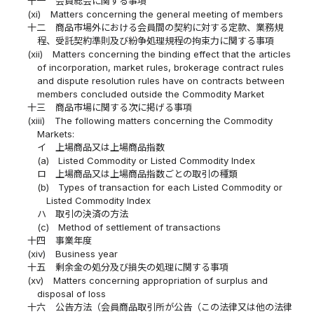
十一
会員総会に関する事項
(xi)
Matters concerning the general meeting of members
十二
商品市場外における会員間の契約に対する定款、業務規
程、受託契約準則及び紛争処理規程の拘束力に関する事項
(xii)
Matters concerning the binding effect that the articles
of incorporation, market rules, brokerage contract rules
and dispute resolution rules have on contracts between
members concluded outside the Commodity Market
十三
商品市場に関する次に掲げる事項
(xiii)
The following matters concerning the Commodity
Markets:
イ
上場商品又は上場商品指数
(a)
Listed Commodity or Listed Commodity Index
ロ
上場商品又は上場商品指数ごとの取引の種類
(b)
Types of transaction for each Listed Commodity or
Listed Commodity Index
ハ
取引の決済の方法
(c)
Method of settlement of transactions
十四
事業年度
(xiv)
Business year
十五
剰余金の処分及び損失の処理に関する事項
(xv)
Matters concerning appropriation of surplus and
disposal of loss
十六
公告方法（会員商品取引所が公告（この法律又は他の法律