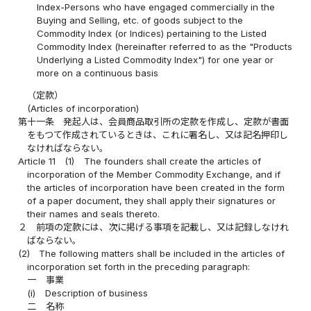
Index-Persons who have engaged commercially in the
Buying and Selling, etc. of goods subject to the
Commodity Index (or Indices) pertaining to the Listed
Commodity Index (hereinafter referred to as the "Products
Underlying a Listed Commodity Index") for one year or
more on a continuous basis
（定款）
(Articles of incorporation)
第十一条
発起人は、会員商品取引所の定款を作成し、定款が書面
をもつて作成されているときは、これに署名し、又は記名押印し
なければならない。
Article 11
(1)
The founders shall create the articles of
incorporation of the Member Commodity Exchange, and if
the articles of incorporation have been created in the form
of a paper document, they shall apply their signatures or
their names and seals thereto.
２
前項の定款には、次に掲げる事項を記載し、又は記録しなけれ
ばならない。
(2)
The following matters shall be included in the articles of
incorporation set forth in the preceding paragraph:
一
事業
(i)
Description of business
二
名称