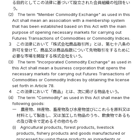
る目的としてこの法律に基づいて設立された会員組織の社団をい
う。
(2)
The term "Member Commodity Exchange" as used in this
Act shall mean an association with a membership system
that has been established based on this Act with the main
purpose of opening necessary markets for carrying out
Futures Transactions of Commodities or Commodity Indices.
３
この法律において「株式会社商品取引所」とは、第七十八条の
許可を受けて、商品又は商品指数について先物取引をするために
必要な市場を開設する株式会社をいう。
(3)
The term "Incorporated Commodity Exchange" as used in
this Act shall mean a business corporation that opens the
necessary markets for carrying out Futures Transactions of
Commodities or Commodity Indices by obtaining the license
set forth in Article 78.
４
この法律において「商品」とは、次に掲げる物品をいう。
(4)
The term "Commodity" as used in this Act shall mean the
following goods:
一
農産物、林産物、畜産物及び水産物並びにこれらを原料又は
材料として製造し、又は加工した物品のうち、飲食物であるも
の及び政令で定めるその他のもの
(i)
Agricultural products, forest products, livestock
products, fishery products and goods manufactured or
processed by using these products as ingredients or