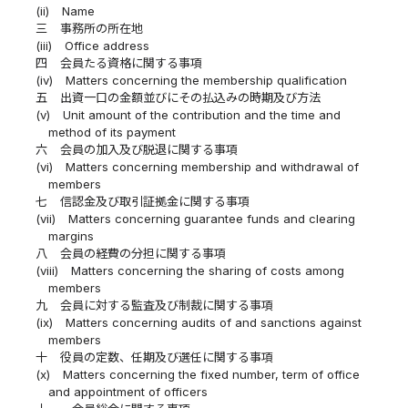
(ii)
Name
三
事務所の所在地
(iii)
Office address
四
会員たる資格に関する事項
(iv)
Matters concerning the membership qualification
五
出資一口の金額並びにその払込みの時期及び方法
(v)
Unit amount of the contribution and the time and
method of its payment
六
会員の加入及び脱退に関する事項
(vi)
Matters concerning membership and withdrawal of
members
七
信認金及び取引証拠金に関する事項
(vii)
Matters concerning guarantee funds and clearing
margins
八
会員の経費の分担に関する事項
(viii)
Matters concerning the sharing of costs among
members
九
会員に対する監査及び制裁に関する事項
(ix)
Matters concerning audits of and sanctions against
members
十
役員の定数、任期及び選任に関する事項
(x)
Matters concerning the fixed number, term of office
and appointment of officers