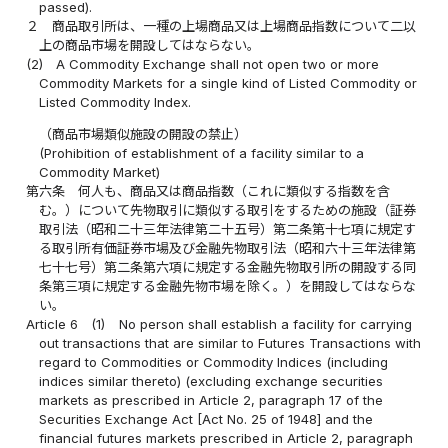
passed).
２
商品取引所は、一種の上場商品又は上場商品指数について二以
上の商品市場を開設してはならない。
(2)
A Commodity Exchange shall not open two or more
Commodity Markets for a single kind of Listed Commodity or
Listed Commodity Index.
（商品市場類似施設の開設の禁止）
(Prohibition of establishment of a facility similar to a
Commodity Market)
第六条
何人も、商品又は商品指数（これに類似する指数を含
む。）について先物取引に類似する取引をするための施設（証券
取引法（昭和二十三年法律第二十五号）第二条第十七項に規定す
る取引所有価証券市場及び金融先物取引法（昭和六十三年法律第
七十七号）第二条第六項に規定する金融先物取引所の開設する同
条第三項に規定する金融先物市場を除く。）を開設してはならな
い。
Article 6
(1)
No person shall establish a facility for carrying
out transactions that are similar to Futures Transactions with
regard to Commodities or Commodity Indices (including
indices similar thereto) (excluding exchange securities
markets as prescribed in Article 2, paragraph 17 of the
Securities Exchange Act [Act No. 25 of 1948] and the
financial futures markets prescribed in Article 2, paragraph