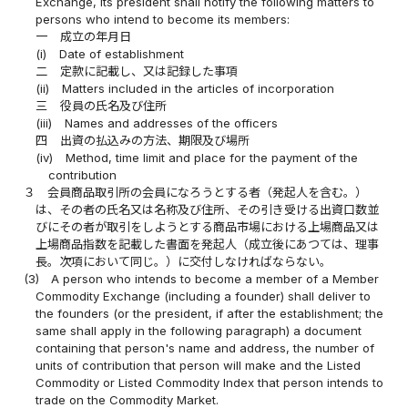
Exchange, its president shall notify the following matters to
persons who intend to become its members:
一
成立の年月日
(i)
Date of establishment
二
定款に記載し、又は記録した事項
(ii)
Matters included in the articles of incorporation
三
役員の氏名及び住所
(iii)
Names and addresses of the officers
四
出資の払込みの方法、期限及び場所
(iv)
Method, time limit and place for the payment of the
contribution
３
会員商品取引所の会員になろうとする者（発起人を含む。）
は、その者の氏名又は名称及び住所、その引き受ける出資口数並
びにその者が取引をしようとする商品市場における上場商品又は
上場商品指数を記載した書面を発起人（成立後にあつては、理事
長。次項において同じ。）に交付しなければならない。
(3)
A person who intends to become a member of a Member
Commodity Exchange (including a founder) shall deliver to
the founders (or the president, if after the establishment; the
same shall apply in the following paragraph) a document
containing that person's name and address, the number of
units of contribution that person will make and the Listed
Commodity or Listed Commodity Index that person intends to
trade on the Commodity Market.