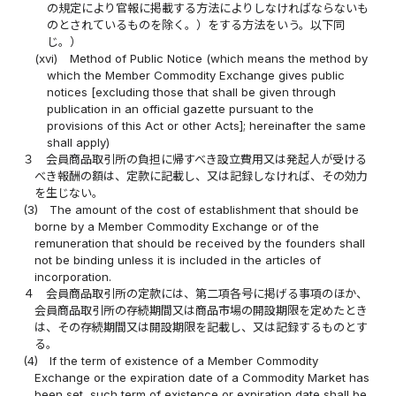
の規定により官報に掲載する方法によりしなければならないも
のとされているものを除く。）をする方法をいう。以下同
じ。）
(xvi)
Method of Public Notice (which means the method by
which the Member Commodity Exchange gives public
notices [excluding those that shall be given through
publication in an official gazette pursuant to the
provisions of this Act or other Acts]; hereinafter the same
shall apply)
３
会員商品取引所の負担に帰すべき設立費用又は発起人が受ける
べき報酬の額は、定款に記載し、又は記録しなければ、その効力
を生じない。
(3)
The amount of the cost of establishment that should be
borne by a Member Commodity Exchange or of the
remuneration that should be received by the founders shall
not be binding unless it is included in the articles of
incorporation.
４
会員商品取引所の定款には、第二項各号に掲げる事項のほか、
会員商品取引所の存続期間又は商品市場の開設期限を定めたとき
は、その存続期間又は開設期限を記載し、又は記録するものとす
る。
(4)
If the term of existence of a Member Commodity
Exchange or the expiration date of a Commodity Market has
been set, such term of existence or expiration date shall be