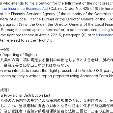
 who intends to file a petition for the fulfillment of the right presc
 the Insurance Business Act
(Cabinet Order No. 425 of 1995; herei
f the Financial Services Agency (if the authority of the Commissi
neral of a Local Finance Bureau or the Director General of the Fu
, paragraph (3) of the Order, the Director General of the Local Fi
 Bureau; the same applies hereinafter) a petition prepared using
the right prescribed in Article 272-5, paragraph (6) of the
Insuran
fter referred to as the "Right").
の手続）
r Reporting of Rights)
十八条の六第二項に規定する権利の申出をしようとする者は、別紙
て、金融庁長官に提出しなければならない。
n who intends to report the Right prescribed in Article 38-6, par
Services Agency a written report prepared using Appended Form No
作成等）
a Provisional Distribution List)
十八条の六第四項の規定による権利の調査のため、金融庁長官は、
示し、かつ、当該権利の調査の対象となる供託金に係る少額短期保
。）及び受託者（当該少額短期保険業者と法第二百七十二条の五第