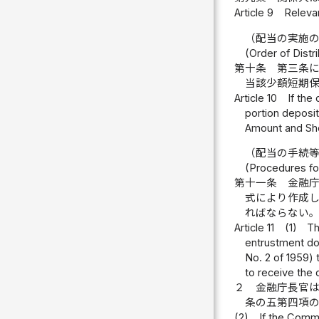
Article 9
Relevan
（配当の実施
(Order of Distr
第十条
第三条
当該少額短期
Article 10
If the
portion deposit
Amount and Sh
（配当の手続
(Procedures for
第十一条
金融
式により作成
ればならない
Article 11
(1)
Th
entrustment do
No. 2 of 1959) 
to receive the d
２
金融庁長官
条の五第四項
(2)
If the Commi