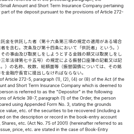
 Small Amount and Short Term Insurance Company pertaining
 part of the deposit pursuant to the provisions of Article 272-
供託金を供託した者（第十六条第三項の規定の適用がある場合
業者を含む。次条及び第十四条において「供託者」という。）
、その事由及び取戻しをしようとする金銭の額又は取戻しをし
十三年法律第七十五号）の規定による振替口座簿の記載又は記
じ。）の名称、枚数、総額面等（振替国債については、その銘
書を金融庁長官に提出しなければならない。
Article 272-5, paragraph (1), (2), (4) or (8) of the Act (if the
 Amount and Short Term Insurance Company which is deemed to
erson is referred to as the "Depositor" in the following
sions of Article 38-7, paragraph (1) of the Order, the person
epared using Appended Form No. 3, stating the grounds
e value, etc. of the securities to be recovered (including a
d on the description or record in the book-entry account
Shares, etc. (Act No. 75 of 2001) (hereinafter referred to as
ue, price, etc. are stated in the case of Book-Entry