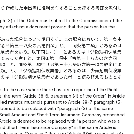
より作成した申出書に権利を有することを証する書面を添付し
raph (3) of the Order must submit to the Commissioner of the
by attaching a document proving that the person has the
があった場合について準用する。この場合において、第三条中
する令第三十八条の六第四項」と、「同条第二項」とあるのは
保険業者をいう。以下同じ。）」とあるのは「少額短期保険業
者であった者」と、第四条第一項中「令第三十八条の六第四
四項」と、同条第二項中「令第三十八条の六第一項の規定によ
三項」と、「少額短期保険業者」とあるのは「少額短期保険業
るのは「少額短期保険業者であった者」と読み替えるものとす
is to the case where there has been reporting of the Right
e, the term "Article 38-6, paragraph (4) of the Order" in Article
ied mutatis mutandis pursuant to Article 38-7, paragraph (5)
is deemed to be replaced with "paragraph (3) of the same
a Small Amount and Short Term Insurance Company prescribed
me Article is deemed to be replaced with "a person who was a
nd Short Term Insurance Company" in the same Article is
 Insurance Company," the term "Article 38-6, paragraph (4)