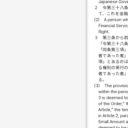
Japanese Gover
２
令第三十八
て、これを金
(2)
A person who
Financial Serv
Right.
３
第三条から
「令第三十八
「同条第三項
者であった者
項」とあるの
る権利の実行
者であった者
る。
(3)
The provisio
within the perio
3 is deemed to 
of the Order," 
Article," the 
in Article 2, p
Small Amount a
deemed to be r