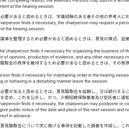
other compelling reason, the Relevant Persons may submit a writte
ment at the hearing session.
、必要があると認めるときは、学識経験のある者その他の参考人に
chairperson finds it necessary, the chairperson may request a per
nd the hearing session.
、議事を整理するため必要があると認めるときは、意見の陳述、証
 the chairperson finds it necessary for organizing the business of 
t of opinions, production of evidence, and any other necessary m
見聴取会の秩序を維持するため必要があると認めるときは、その秩
person finds it necessary for maintaining order in the hearing sess
ing or behaving in a disturbing manner leave the session.
、必要があると認めるときは、意見聴取会を延期し、又は続行する
所を定め、これを公示し、かつ、少額短期保険業者及び受託者に通
chairperson finds it necessary, the chairperson may postpone or co
give public notice of the date and place of the next session and
reof in advance.
、意見聴取会について次に掲げる事項を記載した調書を作成し、こ