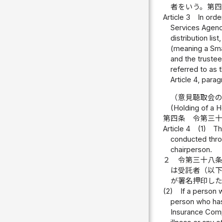
者をいう。第
Article 3
In orde
Services Agency
distribution li
(meaning a Smal
and the truste
referred to as
Article 4, parag
（意見聴取会
(Holding of a 
第四条
令第三
Article 4
(1)
Th
conducted thro
chairperson.
２
令第三十八
は受託者（以
が署名押印し
(2)
If a person w
person who has 
Insurance Compa