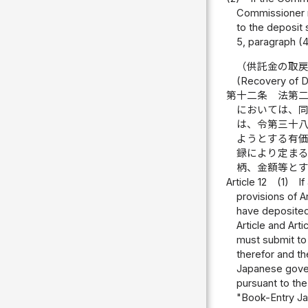
Commissioner m
to the deposit 
5, paragraph (4
（供託金の取
(Recovery of D
第十二条
法第
においては、
は、令第三十
ようとする有
録により定ま
柄、金額等と
Article 12
(1)
If
provisions of 
have deposited 
Article and Arti
must submit to
therefor and th
Japanese gover
pursuant to the
"Book-Entry Ja