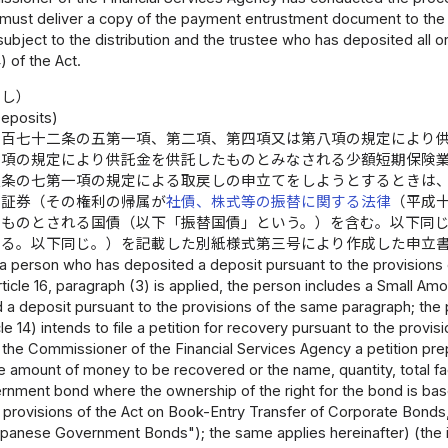
ust deliver a copy of the payment entrustment document to the
subject to the distribution and the trustee who has deposited all or
) of the Act.
戻し）
eposits)
二百七十二条の五第一項、第二項、第四項又は第八項の規定により
同項の規定により供託金を供託したものとみなされる少額短期保険
八条の七第一項の規定による取戻しの申立てをしようとするときは
価証券（その権利の帰属が
社債、株式等の振替に関する法律
（平成
るものとされる国債（以下「振替国債」という。）を含む。以下同
する。以下同じ。）を記載した別紙様式第三号により作成した申立
 a person who has deposited a deposit pursuant to the provisions of 
Article 16, paragraph (3) is applied, the person includes a Small
a deposit pursuant to the provisions of the same paragraph; the p
cle 14) intends to file a petition for recovery pursuant to the provi
 the Commissioner of the Financial Services Agency a petition pr
e amount of money to be recovered or the name, quantity, total fac
nment bond where the ownership of the right for the bond is base
 provisions of the Act on Book-Entry Transfer of Corporate Bonds, 
panese Government Bonds"); the same applies hereinafter) (the iss