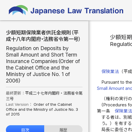
少額短期保険業者供託金規則（平
少額短
成十八年内閣府・法務省令第一号）
Regulati
Regulation on Deposits by
Small Amount and Short Term
Insurance Companies（Order of
the Cabinet Office and the
保険業法
（平
Ministry of Justice No. 1 of
2006）
Pursuant to the
Small Amount an
最終更新：
平成二十七年内閣府・法務省令第
（権利の実行
三号
Last Version：
Order of the Cabinet
(Procedures for 
Office and the Ministry of Justice No. 3
第一条
保険業
of 2015
する者は、別
う。）を有す
局長に委任さ
目次
履歴