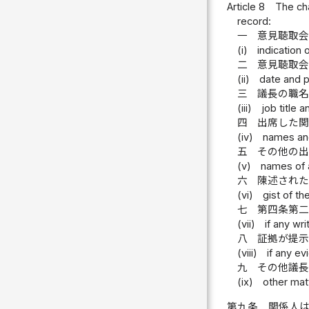
Article 8
The cha
record:
一
意見聴取
(i)
indication 
二
意見聴取
(ii)
date and p
三
議長の職
(iii)
job title 
四
出席した
(iv)
names and
五
その他の
(v)
names of 
六
陳述され
(vi)
gist of th
七
第四条第
(vii)
if any wr
八
証拠が提
(viii)
if any e
九
その他議
(ix)
other mat
第九条
関係人