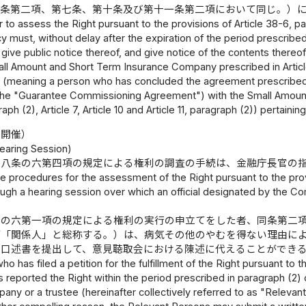
四条第二項、第七条、第十条及び第十一条第二項において同じ。）
r to assess the Right pursuant to the provisions of Article 38-6, p
 must, without delay after the expiration of the period prescribed 
st, give public notice thereof, and give notice of the contents th
l Amount and Short Term Insurance Company prescribed in Article 
e (meaning a person who has concluded the agreement prescribed in
 the "Guarantee Commissioning Agreement") with the Small Amoun
raph (2), Article 7, Article 10 and Article 11, paragraph (2)) pertai
の開催）
Hearing Session)
十八条の六第四項の規定による権利の調査の手続は、金融庁長官の
e procedures for the assessment of the Right pursuant to the provi
ugh a hearing session over which an official designated by the Co
条の六第一項の規定による権利の実行の申立てをした者、同条第二
下「関係人」と総称する。）は、病気その他のやむを得ない理由に
た口述書を提出して、意見聴取会における陳述に代えることができ
ho has filed a petition for the fulfillment of the Right pursuant to 
reported the Right within the period prescribed in paragraph (2) 
ny or a trustee (hereinafter collectively referred to as "Relevan