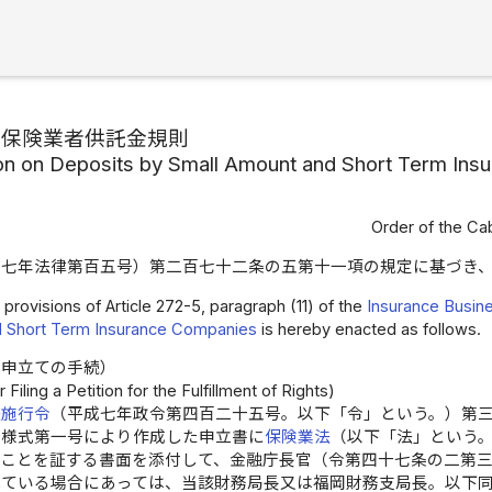
期保険業者供託金規則
on on Deposits by Small Amount and Short Term In
Order of the Cab
成七年法律第百五号）第二百七十二条の五第十一項の規定に基づき
 provisions of Article 272-5, paragraph (11) of the
Insurance Busin
d Short Term Insurance Companies
is hereby enacted as follows.
の申立ての手続）
Filing a Petition for the Fulfillment of Rights)
法施行令
（平成七年政令第四百二十五号。以下「令」という。）第
紙様式第一号により作成した申立書に
保険業法
（以下「法」という
ることを証する書面を添付して、金融庁長官（令第四十七条の二第
れている場合にあっては、当該財務局長又は福岡財務支局長。以下