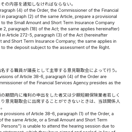
にその内容を通知しなければならない。
aragraph (4) of the Order, the Commissioner of the Financial
in paragraph (2) of the same Article, prepare a provisional
ereof to the Small Amount and Short Term Insurance Company
2, paragraph (18) of the Act; the same applies hereinafter)
 Article 272-5, paragraph (3) of the Act (hereinafter
t and Short Term Insurance Company; the same applies in
ning to the deposit subject to the assessment of the Right.
指名する職員が議長として主宰する意見聴取会によって行う。
sions of Article 38-6, paragraph (4) of the Order are
mmissioner of the Financial Services Agency presides as the
項の期間内に権利の申出をした者又は少額短期保険業者若しく
より意見聴取会に出席することができないときは、当該関係人
る。
the provisions of Article 38-6, paragraph (1) of the Order, a
of the same Article, or a Small Amount and Short Term
t Persons") is unable to attend the hearing session due to