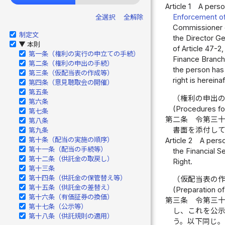
Article 1
A person
Enforcement of
全選択
全解除
Commissioner o
制定文
the Director Ge
本則
▶
of Article 47-2
第一条（権利の実行の申立ての手続）
Finance Branch
第二条（権利の申出の手続）
the person has 
第三条（仮配当表の作成等）
right is hereina
第四条（意見聴取会の開催）
第五条
（権利の申出
第六条
(Procedures fo
第七条
第二条
令第三
第八条
書面を添付し
第九条
第十条（配当の実施の順序）
Article 2
A perso
第十一条（配当の手続等）
the Financial 
第十二条（供託金の取戻し）
Right.
第十三条
第十四条（供託金の保管替え等）
（仮配当表の
第十五条（供託金の差替え）
(Preparation of 
第十六条（有価証券の換価）
第三条
令第三
第十七条（公示等）
し、これを公
第十八条（供託規則の適用）
う。以下同じ