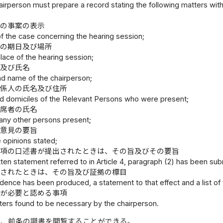
irperson must prepare a record stating the following matters with
会の事案の表示
of the case concerning the hearing session;
会の期日及び場所
lace of the hearing session;
名及び氏名
and name of the chairperson;
関係人の氏名及び住所
 domiciles of the Relevant Persons who were present;
出席者の氏名
any other persons present;
た意見の要旨
e opinions stated;
二項の口述書が提出されたときは、その旨及びその要旨
itten statement referred to in Article 4, paragraph (2) has been sub
示されたときは、その旨及び証拠の標目
vidence has been produced, a statement to that effect and a list of
長が必要と認める事項
ters found to be necessary by the chairperson.
は、前条の調書を閲覧することができる。