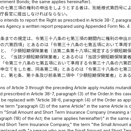
nment Bonds; the same applies hereinafter).
条の七第三項の権利の申出をしようとする者は、別紙様式第四号に
融庁長官に提出しなければならない。
 intends to report the Right as prescribed in Article 38-7, parag
ices Agency a written report prepared using Appended Form No. 4 
前条までの規定は、令第三十八条の七第三項の期間内に権利の申出
条の六第四項」とあるのは「令第三十八条の七第五項において準用
」と、「少額短期保険業者（法第二条第十八項に規定する少額短期
」と、「当該少額短期保険業者」とあるのは「当該少額短期保険業
は「令第三十八条の七第五項において準用する令第三十八条の六第
の申立てをした者、同条第二項」とあるのは「令第三十八条の七第
」と、第七条、第十条及び前条第二項中「少額短期保険業者」とあ
ns of Article 3 through the preceding Article apply mutatis mutand
d prescribed in Article 38-7, paragraph (3) of the Order.In this cas
be replaced with "Article 38-6, paragraph (4) of the Order as appl
the term "paragraph (2) of the same Article" in the same Article 
term "Small Amount and Short Term Insurance Company (meaning 
aragraph (18) of the Act; the same applies hereinafter)" in the sa
nd Short Term Insurance Company," the term "the Small Amount a
eplaced with "a person who was the Small Amount and Short Term