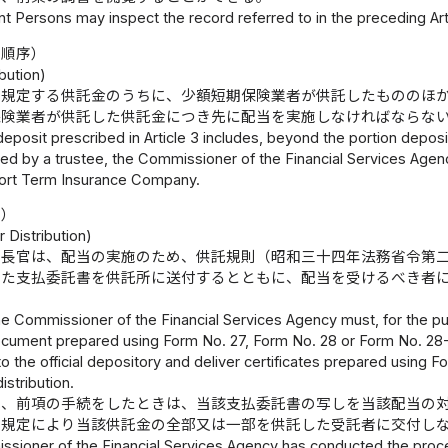
t Persons may inspect the record referred to in the preceding Art
の順序）
ibution)
に規定する供託金のうちに、少額短期保険業者が供託したもののほ
保険業者が供託した供託金につき先に配当を実施しなければならな
 deposit prescribed in Article 3 includes, beyond the portion dep
ed by a trustee, the Commissioner of the Financial Services Agenc
ort Term Insurance Company.
等）
 Distribution)
庁長官は、配当の実施のため、供託規則（昭和三十四年法務省令第
した支払委託書を供託所に送付するとともに、配当を受けるべき者
。
e Commissioner of the Financial Services Agency must, for the p
cument prepared using Form No. 27, Form No. 28 or Form No. 28-2 
to the official depository and deliver certificates prepared using
istribution.
は、前項の手続をしたときは、当該支払委託書の写しを当該配当の
の規定により当該供託金の全部又は一部を供託した受託者に交付し
ssioner of the Financial Services Agency has conducted the proce