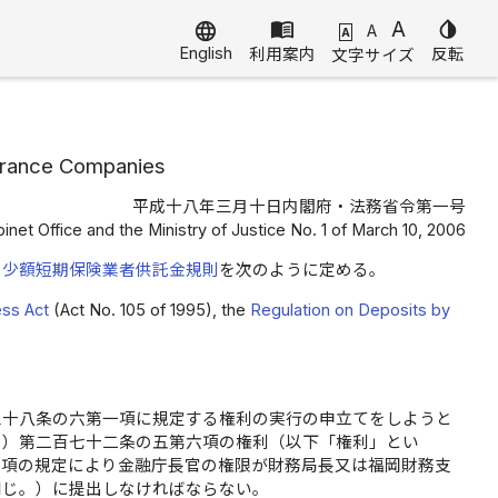
menu_book
A
invert_colors
language
A
A
English
利用案内
反転
文字サイズ
surance Companies
平成十八年三月十日内閣府・法務省令第一号
inet Office and the Ministry of Justice No. 1 of March 10, 2006
、
少額短期保険業者供託金規則
を次のように定める。
ess Act
(Act No. 105 of 1995), the
Regulation on Deposits by
三十八条の六第一項に規定する権利の実行の申立てをしようと
。）第二百七十二条の五第六項の権利（以下「権利」とい
三項の規定により金融庁長官の権限が財務局長又は福岡財務支
同じ。）に提出しなければならない。