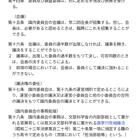
第十四条
委員及び調査委員は、別に定める手当及び旅費を受け
る。
（会議）
第十五条
国内委員会の会議は、年二回会長が招集する。但し、会
長は、必要があると認めるときは、臨時にこれを招集することが
できる。
第十六条
会議は、委員の過半数が出席しなければ、議事を開き、
議決をすることができない。
２
議事は、出席した委員の過半数をもつて決し、可否同数のとき
は、会長の決するところによる。
３
前項の場合においては、会長は、委員として議決に加わること
ができない。
（議決権の委任）
第十七条
国内委員会は、第十九条の運営規則で定めるところによ
り、運営小委員会の議決又は運営小委員会と他の小委員会の合同
の議決をもつて国内委員会の議決とすることができる。
（国内委員会の事務処理）
第十八条
国内委員会の事務は、文部科学省の内部部局として置か
れる官房若しくは局又は文部科学省に置かれる
国家行政組織法
（昭和二十三年法律第百二十号）第二十条第一項に規定する職の
うち政令で定めるもの（次項において「担当部局等」という。）