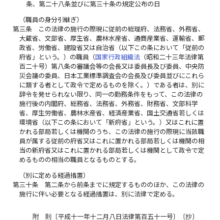
条、第二十八条並びに第三十条の規定公布の日
（職員の身分引継ぎ）
第三条
この法律の施行の際現に従前の総理府、法務省、外務省、
大蔵省、文部省、厚生省、農林水産省、通商産業省、運輸省、郵
政省、労働省、建設省又は自治省（以下この条において「従前の
府省」という。）の職員（
国家行政組織法
（昭和二十三年法律第
百二十号）第八条の審議会等の会長又は委員長及び委員、中央防
災会議の委員、日本工業標準調査会の会長及び委員並びにこれら
に類する者として政令で定めるものを除く。）である者は、別に
辞令を発せられない限り、同一の勤務条件をもって、この法律の
施行後の内閣府、総務省、法務省、外務省、財務省、文部科学
省、厚生労働省、農林水産省、経済産業省、国土交通省若しくは
環境省（以下この条において「新府省」という。）又はこれに置
かれる部局若しくは機関のうち、この法律の施行の際現に当該職
員が属する従前の府省又はこれに置かれる部局若しくは機関の相
当の新府省又はこれに置かれる部局若しくは機関として政令で定
めるものの相当の職員となるものとする。
（別に定める経過措置）
第三十条
第二条から前条までに規定するもののほか、この法律の
施行に伴い必要となる経過措置は、別に法律で定める。
附 則〔平成十一年十二月八日法律第百五十一号〕〔抄〕