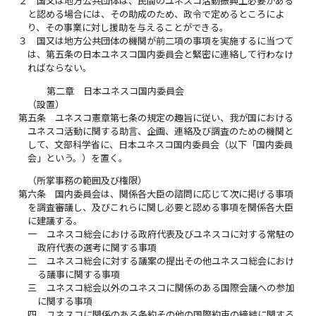
２
国又は地方公共団体は、民間のユネスコ活動振興上必要がある
と認める場合には、その助成のため、政令で定めるところによ
り、その事業に対し援助を与えることができる。
３
国又は地方公共団体の機関が前二項の事項を実施するに当つて
は、第五条の日本ユネスコ国内委員会と緊密に連絡して行わなけ
ればならない。
第二章 日本ユネスコ国内委員会
（設置）
第五条
ユネスコ憲章第七条の規定の趣旨に従い、我が国における
ユネスコ活動に関する助言、企画、連絡及び調査のための機関と
して、文部科学省に、日本ユネスコ国内委員会（以下「国内委員
会」という。）を置く。
（所掌事務の範囲及び権限）
第六条
国内委員会は、関係各大臣の諮問に応じて次に掲げる事項
を調査審議し、及びこれらに関し必要と認める事項を関係各大臣
に建議する。
一
ユネスコ総会における政府代表及びユネスコに対する常駐の
政府代表の選考に関する事項
二
ユネスコ総会に対する議案の提出その他ユネスコ総会におけ
る議事に関する事項
三
ユネスコ総会以外のユネスコに関係のある国際会議への参加
に関する事項
四
ユネスコに関係のある条約その他の国際約束の締結に関する