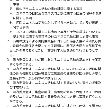
事項
五
国の行うユネスコ活動の実施計画に関する事項
六
ユネスコの目的及びユネスコ活動に関する国民の理解の増進
に関する事項
七
民間のユネスコ活動に対して行うべき助言、協力及び援助に
関する事項
八
ユネスコ活動に関する法令の立案及び予算の編成についての
基本方針に関する事項その他ユネスコ活動に関し必要な事項
２
前項の規定による国内委員会に対する関係各大臣の諮問及び国
内委員会の関係各大臣に対する建議は、関係各大臣が文部科学大
臣以外の者であるときは、文部科学大臣を通じて行うものとす
る。
３
国内委員会は、わが国におけるユネスコ活動の基本方針を策定
するものとする。
４
国内委員会は、ユネスコ活動に関し、国内のユネスコ活動に関
係のある機関及び団体等並びに第三条の機関及び団体等と必要な
連絡を保ち、及び情報の交換を行う。
５
国内委員会は、ユネスコ活動に関する調査並びに資料の収集及
び作成を行う。
６
国内委員会は、集会の開催、出版物の頒布その他ユネスコの目
的及びユネスコ活動に関する普及のために必要な事項を行うこと
ができる。
７
国内委員会は、ユネスコ活動に関し、地方公共団体、民間団体