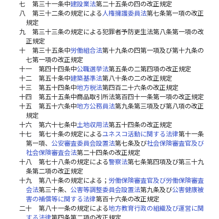
七
第三十一条中
建設業法
第二十五条の四の改正規定
八
第三十二条の規定による
人権擁護委員法
第七条第一項の改正
規定
九
第三十三条の規定による犯罪者予防更生法第八条第一項の改
正規定
十
第三十五条中
労働組合法
第十九条の四第一項及び第十九条の
七第一項の改正規定
十一
第四十四条中
公職選挙法
第五条の二第四項の改正規定
十二
第五十条中
建築基準法
第八十条の二の改正規定
十三
第五十四条中
地方税法
第四百二十六条の改正規定
十四
第五十五条中商品取引所法第百四十一条第一項の改正規定
十五
第五十六条中
地方公務員法
第九条第三項及び第八項の改正
規定
十六
第六十七条中
土地収用法
第五十四条の改正規定
十七
第七十条の規定による
ユネスコ活動に関する法律
第十一条
第一項、
公安審査委員会設置法
第七条及び
社会保険審査官及び
社会保険審査会法
第二十四条の改正規定
十八
第七十八条の規定による
警察法
第七条第四項及び第三十九
条第二項の改正規定
十九
第八十条の規定による；
労働保険審査官及び労働保険審査
会法
第三十条、
公害等調整委員会設置法
第九条及び
公害健康被
害の補償等に関する法律
第百十六条の改正規定
二十
第八十一条の規定による
地方教育行政の組織及び運営に関
する法律
第四条第二項の改正規定