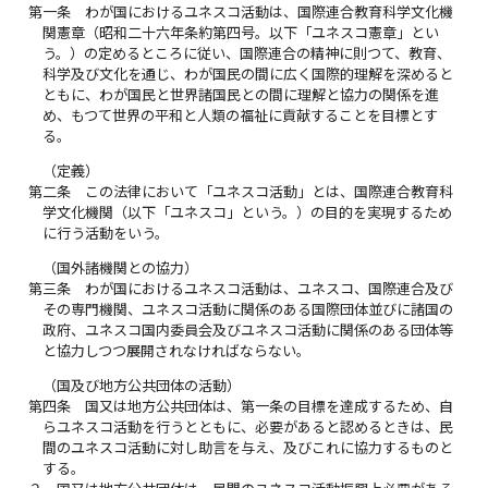
第一条
わが国におけるユネスコ活動は、国際連合教育科学文化機
関憲章（昭和二十六年条約第四号。以下「ユネスコ憲章」とい
う。）の定めるところに従い、国際連合の精神に則つて、教育、
科学及び文化を通じ、わが国民の間に広く国際的理解を深めると
ともに、わが国民と世界諸国民との間に理解と協力の関係を進
め、もつて世界の平和と人類の福祉に貢献することを目標とす
る。
（定義）
第二条
この法律において「ユネスコ活動」とは、国際連合教育科
学文化機関（以下「ユネスコ」という。）の目的を実現するため
に行う活動をいう。
（国外諸機関との協力）
第三条
わが国におけるユネスコ活動は、ユネスコ、国際連合及び
その専門機関、ユネスコ活動に関係のある国際団体並びに諸国の
政府、ユネスコ国内委員会及びユネスコ活動に関係のある団体等
と協力しつつ展開されなければならない。
（国及び地方公共団体の活動）
第四条
国又は地方公共団体は、第一条の目標を達成するため、自
らユネスコ活動を行うとともに、必要があると認めるときは、民
間のユネスコ活動に対し助言を与え、及びこれに協力するものと
する。