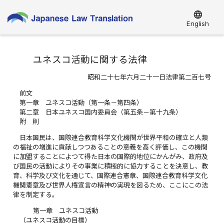
language
English
ユネスコ活動に関する法律
昭和二十七年六月二十一日法律第二百七号
前文
第一章 ユネスコ活動（第一条－第四条）
第二章 日本ユネスコ国内委員会（第五条－第十九条）
附 則
日本国民は、国際連合教育科学文化機関が世界平和の確立と人類
の福祉の増進に貢献しつつあることの意義を高く評価し、この機関
に加盟することによつて得た日本の国際的地位にかんがみ、政府及
び国民の活動によりその事業に積極的に協力することを決意し、教
育、科学及び文化を通じて、国際連合憲章、国際連合教育科学文化
機関憲章及び世界人権宣言の精神の実現を図るため、ここにこの法
律を制定する。
第一章 ユネスコ活動
（ユネスコ活動の目標）