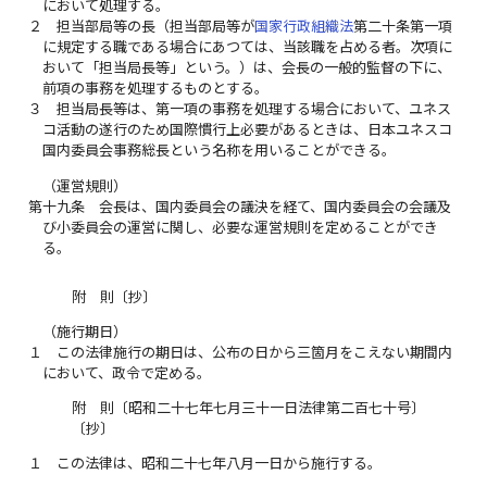
において処理する。
２
担当部局等の長（担当部局等が
国家行政組織法
第二十条第一項
に規定する職である場合にあつては、当該職を占める者。次項に
おいて「担当局長等」という。）は、会長の一般的監督の下に、
前項の事務を処理するものとする。
３
担当局長等は、第一項の事務を処理する場合において、ユネス
コ活動の遂行のため国際慣行上必要があるときは、日本ユネスコ
国内委員会事務総長という名称を用いることができる。
（運営規則）
第十九条
会長は、国内委員会の議決を経て、国内委員会の会議及
び小委員会の運営に関し、必要な運営規則を定めることができ
る。
附 則〔抄〕
（施行期日）
１
この法律施行の期日は、公布の日から三箇月をこえない期間内
において、政令で定める。
附 則〔昭和二十七年七月三十一日法律第二百七十号〕
〔抄〕
１
この法律は、昭和二十七年八月一日から施行する。