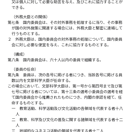
又は個人に対して必要な助言を与え、及びこれに協力することが
できる。
（外務大臣との関係）
第七条
国内委員会は、その対外事務を処理するに当り、その事務
が国の対外施策に関連する場合には、外務大臣と緊密に連絡して
行うものとする。
２
外務大臣は、国内委員会の対外事務の処理について、国内委員
会に対し必要な便宜を与え、これに協力するものとする。
（構成）
第八条
国内委員会は、六十人以内の委員で組織する。
（委員の任命）
第九条
委員は、次の各号に掲げる者につき、当該各号に掲げる員
数以内を文部科学大臣が任命する。
この場合において、文部科学大臣は、第一号から第四号まで及び第
七号に掲げる者については、第十三条の選考小委員会の選考を経
て国内委員会から推薦されたものにつき、内閣の承認を経て、任
命するものとする。
一
教育活動、科学活動及び文化活動の各領域を代表する者十八
人
二
教育、科学及び文化の普及に関する諸領域を代表する者十二
人
三
地域的なユネスコ活動の領域を代表する者十二人