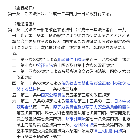
（施行期日）
第一条
この法律は、平成十二年四月一日から施行する。
（経過措置）
第三条
民法の一部を改正する法律（平成十一年法律第百四十九
号）附則第三条第三項の規定により従前の例によることとされる
準禁治産者及びその保佐人に関するこの法律による改正規定の適
用については、次に掲げる改正規定を除き、なお従前の例によ
る。
一
第四条の規定による
非訟事件手続法
第百三十八条の改正規定
二
第七条中
公証人法
第十四条及び第十六条の改正規定
三
第十四条の規定による帝都高速度交通営団法第十四条ノ六の
改正規定
四
第十七条の規定による
私的独占の禁止及び公正取引の確保に
関する法律
第三十一条の改正規定
五
第二十条中
国家公務員法
第五条第三項の改正規定
六
第二十八条の規定による
競馬法
第二十三条の十三、
日本中央
競馬会法
第十三条、
原子力委員会及び原子力安全委員会設置法
第五条第四項、科学技術会議設置法第七条第四項、宇宙開発委
員会設置法第七条第四項、
都市計画法
第七十八条第四項、北方
領土問題対策協会法第十一条、
地価公示法
第十五条第四項、航
空事故調査委員会設置法第六条第四項及び
国土利用計画法
第三
十九条第五項の改正規定