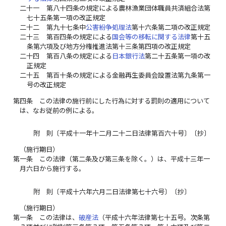
二十一
第八十四条の規定による農林漁業団体職員共済組合法第
七十五条第一項の改正規定
二十二
第九十七条中
公害紛争処理法
第十六条第二項の改正規定
二十三
第百四条の規定による
国会等の移転に関する法律
第十五
条第六項及び地方分権推進法第十三条第四項の改正規定
二十四
第百八条の規定による
日本銀行法
第二十五条第一項の改
正規定
二十五
第百十条の規定による金融再生委員会設置法第九条第一
号の改正規定
第四条
この法律の施行前にした行為に対する罰則の適用について
は、なお従前の例による。
附 則〔平成十一年十二月二十二日法律第百六十号〕〔抄〕
（施行期日）
第一条
この法律（第二条及び第三条を除く。）は、平成十三年一
月六日から施行する。
附 則〔平成十六年六月二日法律第七十六号〕〔抄〕
（施行期日）
第一条
この法律は、
破産法
（平成十六年法律第七十五号。次条第