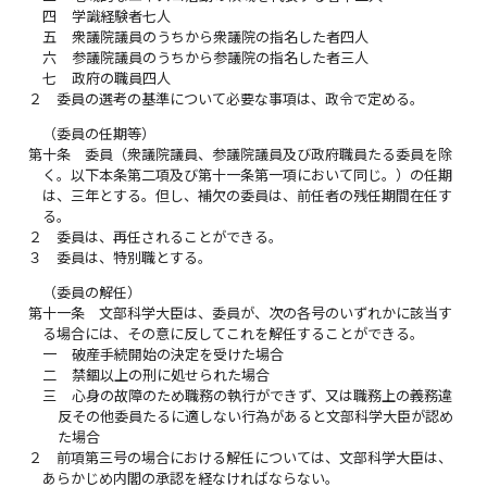
四
学識経験者七人
五
衆議院議員のうちから衆議院の指名した者四人
六
参議院議員のうちから参議院の指名した者三人
七
政府の職員四人
２
委員の選考の基準について必要な事項は、政令で定める。
（委員の任期等）
第十条
委員（衆議院議員、参議院議員及び政府職員たる委員を除
く。以下本条第二項及び第十一条第一項において同じ。）の任期
は、三年とする。但し、補欠の委員は、前任者の残任期間在任す
る。
２
委員は、再任されることができる。
３
委員は、特別職とする。
（委員の解任）
第十一条
文部科学大臣は、委員が、次の各号のいずれかに該当す
る場合には、その意に反してこれを解任することができる。
一
破産手続開始の決定を受けた場合
二
禁錮以上の刑に処せられた場合
三
心身の故障のため職務の執行ができず、又は職務上の義務違
反その他委員たるに適しない行為があると文部科学大臣が認め
た場合
２
前項第三号の場合における解任については、文部科学大臣は、
あらかじめ内閣の承認を経なければならない。