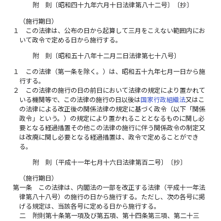
附 則〔昭和四十九年六月十日法律第八十二号〕〔抄〕
（施行期日）
１
この法律は、公布の日から起算して三月をこえない範囲内にお
いて政令で定める日から施行する。
附 則〔昭和五十八年十二月二日法律第七十八号〕
１
この法律（第一条を除く。）は、昭和五十九年七月一日から施
行する。
２
この法律の施行の日の前日において法律の規定により置かれて
いる機関等で、この法律の施行の日以後は
国家行政組織法
又はこ
の法律による改正後の関係法律の規定に基づく政令（以下「関係
政令」という。）の規定により置かれることとなるものに関し必
要となる経過措置その他この法律の施行に伴う関係政令の制定又
は改廃に関し必要となる経過措置は、政令で定めることができ
る。
附 則〔平成十一年七月十六日法律第百二号〕〔抄〕
（施行期日）
第一条
この法律は、内閣法の一部を改正する法律（平成十一年法
律第八十八号）の施行の日から施行する。ただし、次の各号に掲
げる規定は、当該各号に定める日から施行する。
二
附則第十条第一項及び第五項、第十四条第三項、第二十三