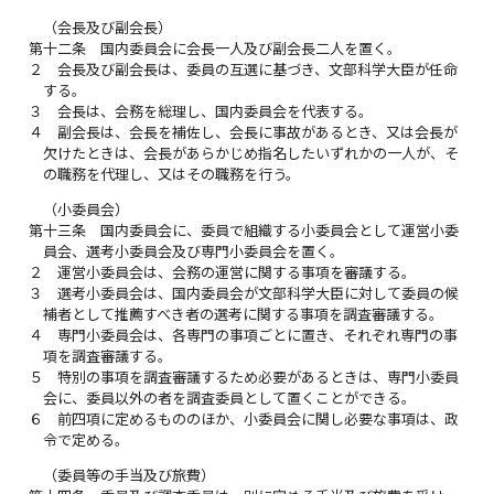
（会長及び副会長）
第十二条
国内委員会に会長一人及び副会長二人を置く。
２
会長及び副会長は、委員の互選に基づき、文部科学大臣が任命
する。
３
会長は、会務を総理し、国内委員会を代表する。
４
副会長は、会長を補佐し、会長に事故があるとき、又は会長が
欠けたときは、会長があらかじめ指名したいずれかの一人が、そ
の職務を代理し、又はその職務を行う。
（小委員会）
第十三条
国内委員会に、委員で組織する小委員会として運営小委
員会、選考小委員会及び専門小委員会を置く。
２
運営小委員会は、会務の運営に関する事項を審議する。
３
選考小委員会は、国内委員会が文部科学大臣に対して委員の候
補者として推薦すべき者の選考に関する事項を調査審議する。
４
専門小委員会は、各専門の事項ごとに置き、それぞれ専門の事
項を調査審議する。
５
特別の事項を調査審議するため必要があるときは、専門小委員
会に、委員以外の者を調査委員として置くことができる。
６
前四項に定めるもののほか、小委員会に関し必要な事項は、政
令で定める。
（委員等の手当及び旅費）