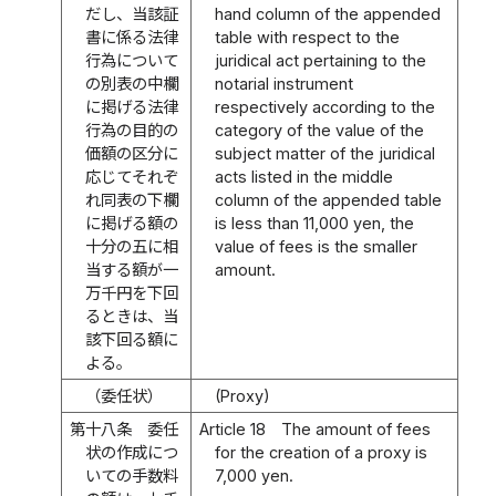
だし、当該証
hand column of the appended
書に係る法律
table with respect to the
行為について
juridical act pertaining to the
の別表の中欄
notarial instrument
に掲げる法律
respectively according to the
行為の目的の
category of the value of the
価額の区分に
subject matter of the juridical
応じてそれぞ
acts listed in the middle
れ同表の下欄
column of the appended table
に掲げる額の
is less than 11,000 yen, the
十分の五に相
value of fees is the smaller
当する額が一
amount.
万千円を下回
るときは、当
該下回る額に
よる。
（委任状）
(Proxy)
第十八条
委任
Article 18
The amount of fees
状の作成につ
for the creation of a proxy is
いての手数料
7,000 yen.