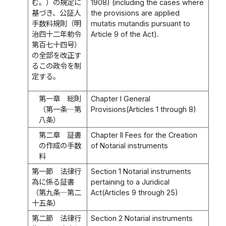
む。）の規定に
1908) (including the cases where
基づき、公証人
the provisions are applied
手数料規則（明
mutatis mutandis pursuant to
治四十二年勅令
Article 9 of the Act).
第百七十四号）
の全部を改正す
るこの政令を制
定する。
第一章 総則
Chapter I General
（第一条―第
Provisions(Articles 1 through 8)
八条）
第二章 証書
Chapter II Fees for the Creation
の作成の手数
of Notarial instruments
料
第一節 法律行
Section 1 Notarial instruments
為に係る証書
pertaining to a Juridical
（第九条―第二
Act(Articles 9 through 25)
十五条）
第二節 法律行
Section 2 Notarial instruments