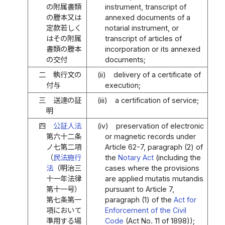
の附属書類
instrument, transcript of
の謄本又は
annexed documents of a
定款若しく
notarial instrument, or
はその附属
transcript of articles of
書類の謄本
incorporation or its annexed
の交付
documents;
二
執行文の
(ii)
delivery of a certificate of
付与
execution;
三
送達の証
(iii)
a certification of service;
明
四
公証人法
(iv)
preservation of electronic
第六十二条
or magnetic records under
ノ七第二項
Article 62-7, paragraph (2) of
（
民法施行
the
Notary Act
(including the
法
（明治三
cases where the provisions
十一年法律
are applied mutatis mutandis
第十一号）
pursuant to Article 7,
第七条第一
paragraph (1) of the
Act for
項において
Enforcement of the Civil
準用する場
Code
(Act No. 11 of 1898));