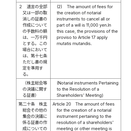
２
遺言の全部
(2)
The amount of fees for
又は一部の取
the creation of notarial
消しの証書の
instruments to cancel all or
作成について
part of a will is 11,000 yen.In
の手数料の額
this case, the provisions of the
は、一万千円
proviso to Article 17 apply
とする。この
mutatis mutandis.
場合において
は、第十七条
ただし書の規
定を準用す
る。
（株主総会等
(Notarial instruments Pertaining
の決議に関す
to the Resolution of a
る証書）
Shareholders' Meeting)
第二十条
株主
Article 20
The amount of fees
総会その他の
for the creation of a notarial
集会の決議に
instrument pertaining to the
係る証書の作
resolution of a shareholders'
成についての
meeting or other meeting is