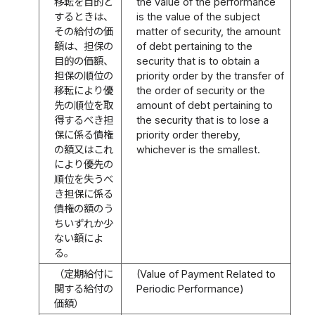
移転を目的と
the value of the performance
するときは、
is the value of the subject
その給付の価
matter of security, the amount
額は、担保の
of debt pertaining to the
目的の価額、
security that is to obtain a
担保の順位の
priority order by the transfer of
移転により優
the order of security or the
先の順位を取
amount of debt pertaining to
得するべき担
the security that is to lose a
保に係る債権
priority order thereby,
の額又はこれ
whichever is the smallest.
により優先の
順位を失うべ
き担保に係る
債権の額のう
ちいずれか少
ない額によ
る。
（定期給付に
(Value of Payment Related to
関する給付の
Periodic Performance)
価額）