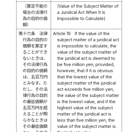
（算定不能の
(Value of the Subject Matter of
場合の法律行
a Juridical Act When It Is
為の目的の価
Impossible to Calculate)
額）
第十六条
法律
Article 16
If the value of the
行為の目的の
subject matter of a juridical act
価額を算定す
is impossible to calculate, the
ることができ
value of the subject matter of
ないときは、
the juridical act is deemed to
その法律行為
be five million yen; provided,
の目的の価額
however, that if it is obvious
は、五百万円
that the lowest value of the
とみなす。た
subject matter of the juridical
だし、その法
act exceeds five million yen,
律行為の目的
the value of the subject matter
の最低価額が
is the lowest value, and if the
五百万円を超
highest value of the subject
えることが明
matter of the juridical act is
らかなときは
less than five million yen, the
その最低価額
value of the subject matter is