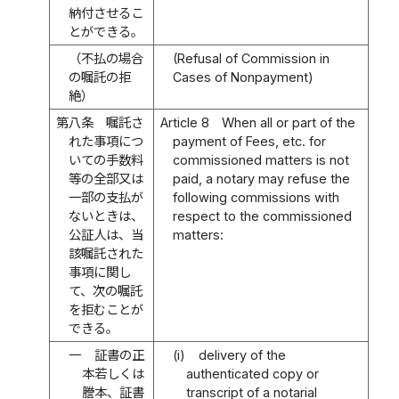
納付させるこ
とができる。
（不払の場合
(Refusal of Commission in
の嘱託の拒
Cases of Nonpayment)
絶）
第八条
嘱託さ
Article 8
When all or part of the
れた事項につ
payment of Fees, etc. for
いての手数料
commissioned matters is not
等の全部又は
paid, a notary may refuse the
一部の支払が
following commissions with
ないときは、
respect to the commissioned
公証人は、当
matters:
該嘱託された
事項に関し
て、次の嘱託
を拒むことが
できる。
一
証書の正
(i)
delivery of the
本若しくは
authenticated copy or
謄本、証書
transcript of a notarial