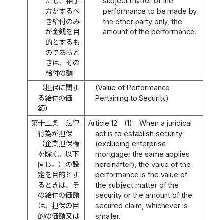
だし、相手
subject matter of the
方がするべ
performance to be made by
き給付のみ
the other party only, the
が金銭を目
amount of the performance.
的とするも
のであると
きは、その
給付の額
（担保に関す
(Value of Performance
る給付の価
Pertaining to Security)
額）
第十二条
法律
Article 12
(1)
When a juridical
行為が担保
act is to establish security
（企業担保権
(excluding enterprise
を除く。以下
mortgage; the same applies
同じ。）の設
hereinafter), the value of the
定を目的とす
performance is the value of
るときは、そ
the subject matter of the
の給付の価額
security or the amount of the
は、担保の目
secured claim, whichever is
的の価額又は
smaller.