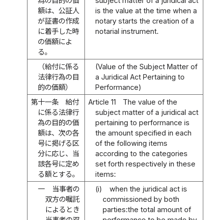
為の目的の価
subject matter of a juridical act
額は、公証人
is the value at the time when a
が証書の作成
notary starts the creation of a
に着手した時
notarial instrument.
の価額によ
る。
（給付に係る
(Value of the Subject Matter of
法律行為の目
a Juridical Act Pertaining to
的の価額）
Performance)
第十一条
給付
Article 11
The value of the
に係る法律行
subject matter of a juridical act
為の目的の価
pertaining to performance is
額は、次の各
the amount specified in each
号に掲げる区
of the following items
分に応じ、当
according to the categories
該各号に定め
set forth respectively in these
る額とする。
items:
一
当事者の
(i)
when the juridical act is
双方の嘱託
commissioned by both
によるとき
parties:the total amount of
当事者の双
performance to be made by