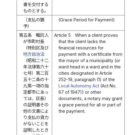
書を交付する
ものとする。
（支払の猶
(Grace Period for Payment)
予）
第五条
嘱託人
Article 5
When a client proves
が市町村長
that the client lacks the
（特別区及び
financial resources for
地方自治法
payment with a certificate from
（昭和二十二
the mayor of a municipality (or
年法律第六十
ward head in a ward and in the
七号）第二百
cities designated in Article
五十二条の十
252-19, paragraph (1) of the
九第一項の指
Local Autonomy Act
(Act No.
定都市にあっ
67 of 1947)) or other
ては、区長）
documents, a notary may grant
の証明書その
a grace period for all or part of
他の文書によ
the payment.
り支払の資力
がないことを
証明したとき