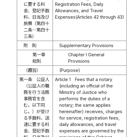
に要する料
Registration Fees, Daily
金、登記手数
Allowances, and Travel
料、日当及び
Expenses(Articles 42 through 43)
旅費（第四十
二条―第四十
三条）
附 則
Supplementary Provisions
第一章
Chapter I General
総則
Provisions
（趣旨）
(Purpose)
第一条
公証人
Article 1
Fees that a notary
（公証人の職
(including an official of the
務を行う法務
Ministry of Justice who
事務官を含
performs the duties of a
む。以下同
notary; the same applies
じ。）が受け
hereinafter) receives, charges
る手数料、送
for service, registration fees,
達に要する料
daily allowances, and travel
金、登記手数
expenses are governed by the