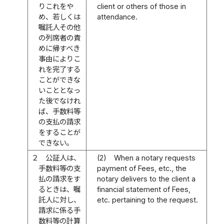
りこれをや
client or others of those in
め、若しくは
attendance.
嘱託人その他
の列席者の責
めに帰すべき
事由によりこ
れを完了する
ことができな
いこととなっ
た後でなけれ
ば、手数料等
の支払の請求
をすることが
できない。
２
公証人は、
(2)
When a notary requests
手数料等の支
payment of Fees, etc., the
払の請求をす
notary delivers to the client a
るときは、嘱
financial statement of Fees,
託人に対し、
etc. pertaining to the request.
請求に係る手
数料等の計算