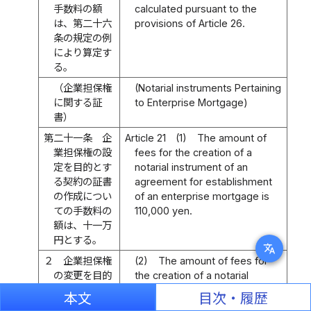
手数料の額
calculated pursuant to the
は、第二十六
provisions of Article 26.
条の規定の例
により算定す
る。
（企業担保権
(Notarial instruments Pertaining
に関する証
to Enterprise Mortgage)
書）
第二十一条
企
Article 21
(1)
The amount of
業担保権の設
fees for the creation of a
定を目的とす
notarial instrument of an
る契約の証書
agreement for establishment
の作成につい
of an enterprise mortgage is
ての手数料の
110,000 yen.
額は、十一万
円とする。
translate
２
企業担保権
(2)
The amount of fees for
の変更を目的
the creation of a notarial
とする契約の
instrument of an agreement for
本文
目次・履歴
証書の作成に
a change in an enterprise