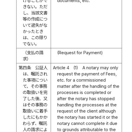
けることがで
documents, etc.
きない。ただ
し、当該文書
等の作成につ
いて過失がな
かったとき
は、この限り
でない。
（支払の請
(Request for Payment)
求）
第四条
公証人
Article 4
(1)
A notary may only
は、嘱託され
request the payment of Fees,
た事項につい
etc. for a commissioned
て、その事務
matter after the handling of the
の取扱いを完
processes is completed or
了した後、又
after the notary has stopped
はその事務の
handling the processes at the
取扱いに着手
request of the client although
したにもかか
the notary has started it or the
わらず、嘱託
notary cannot complete it due
人の請求によ
to grounds attributable to the