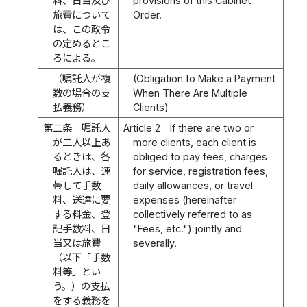
料、日当及び
provisions of this Cabinet
旅費について
Order.
は、この政令
の定めるとこ
ろによる。
（嘱託人が複
(Obligation to Make a Payment
数の場合の支
When There Are Multiple
払義務）
Clients)
第二条
嘱託人
Article 2
If there are two or
が二人以上あ
more clients, each client is
るときは、各
obliged to pay fees, charges
嘱託人は、連
for service, registration fees,
帯して手数
daily allowances, or travel
料、送達に要
expenses (hereinafter
する料金、登
collectively referred to as
記手数料、日
"Fees, etc.") jointly and
当又は旅費
severally.
（以下「手数
料等」とい
う。）の支払
をする義務を