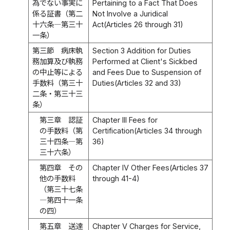
為でない事実に
Pertaining to a Fact That Does
係る証書（第二
Not Involve a Juridical
十六条―第三十
Act(Articles 26 through 31)
一条）
第三節 病床執
Section 3 Addition for Duties
務加算及び執務
Performed at Client's Sickbed
の中止等による
and Fees Due to Suspension of
手数料（第三十
Duties(Articles 32 and 33)
二条・第三十三
条）
第三章 認証
Chapter III Fees for
の手数料（第
Certification(Articles 34 through
三十四条―第
36)
三十六条）
第四章 その
Chapter IV Other Fees(Articles 37
他の手数料
through 41-4)
（第三十七条
―第四十一条
の四）
第五章 送達
Chapter V Charges for Service,