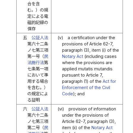
合を含
む。）の規
定による電
磁的記録の
保存
五
公証人法
(v)
a certification under the
第六十二条
provisions of Article 62-7,
ノ七第三項
paragraph (3), item (i) of the
第一号（
民
Notary Act
(including cases
法施行法
第
where the provisions are
七条第一項
applied mutatis mutandis
において準
pursuant to Article 7,
用する場合
paragraph (1) of the
Act for
を含む。）
Enforcement of the Civil
の規定によ
Code
); and
る証明
六
公証人法
(vi)
provision of information
第六十二条
under the provisions of
ノ七第三項
Article 62-7, paragraph (3),
第二号（
民
item (ii) of the
Notary Act