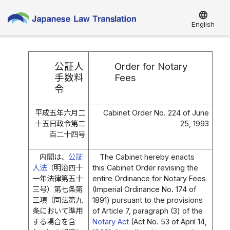
language
English
公証人
Order for Notary
手数料
Fees
令
平成五年六月二
Cabinet Order No. 224 of June
十五日政令第二
25, 1993
百二十四号
内閣は、
公証
The Cabinet hereby enacts
人法
（明治四十
this Cabinet Order revising the
一年法律第五十
entire Ordinance for Notary Fees
三号）第七条第
(Imperial Ordinance No. 174 of
三項（同法第九
1891) pursuant to the provisions
条において準用
of Article 7, paragraph (3) of the
する場合を含
Notary Act
(Act No. 53 of April 14,