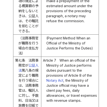
項の規定によ
make a prepayment of the
る概算額の予
estimated amount under the
納をしないと
provisions of the preceding
きは、公証人
paragraph, a notary may
は、その嘱託
refuse the commission.
を拒むことが
できる。
（法務事務官
(Payment Method When an
が職務を行う
Official of the Ministry of
場合の支払方
Justice Performs the Duties)
法）
第七条
法務事
Article 7
When an official of the
務官が
公証人
Ministry of Justice performs
法
第八条の規
duties pursuant to the
定により職務
provisions of Article 8 of the
を行う場合に
Notary Act
, the Ministry of
は、法務事務
Justice official may have a
官は、嘱託人
client pay fees, daily
に対し、手数
allowances, or travel expenses
料、日当又は
with revenue stamps.
旅費を印紙で