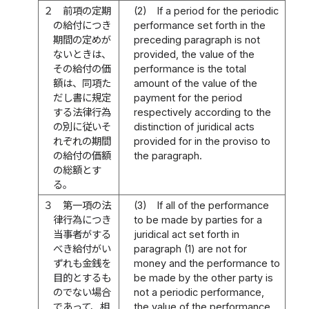
２
前項の定期
(2)
If a period for the periodic
の給付につき
performance set forth in the
期間の定めが
preceding paragraph is not
ないときは、
provided, the value of the
その給付の価
performance is the total
額は、同項た
amount of the value of the
だし書に規定
payment for the period
する法律行為
respectively according to the
の別に従いそ
distinction of juridical acts
れぞれの期間
provided for in the proviso to
の給付の価額
the paragraph.
の総額とす
る。
３
第一項の法
(3)
If all of the performance
律行為につき
to be made by parties for a
当事者がする
juridical act set forth in
べき給付がい
paragraph (1) are not for
ずれも金銭を
money and the performance to
目的とするも
be made by the other party is
のでない場合
not a periodic performance,
であって、相
the value of the performance