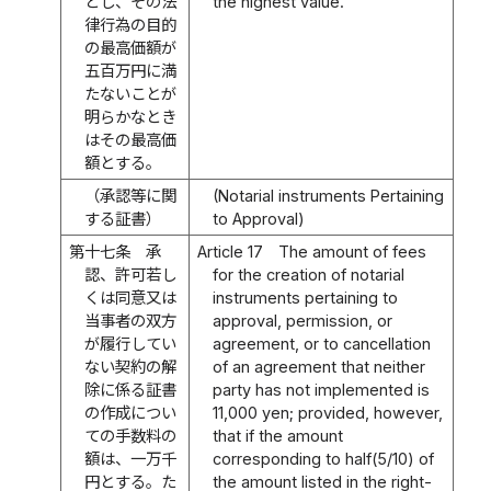
とし、その法
the highest value.
律行為の目的
の最高価額が
五百万円に満
たないことが
明らかなとき
はその最高価
額とする。
（承認等に関
(Notarial instruments Pertaining
する証書）
to Approval)
第十七条
承
Article 17
The amount of fees
認、許可若し
for the creation of notarial
くは同意又は
instruments pertaining to
当事者の双方
approval, permission, or
が履行してい
agreement, or to cancellation
ない契約の解
of an agreement that neither
除に係る証書
party has not implemented is
の作成につい
11,000 yen; provided, however,
ての手数料の
that if the amount
額は、一万千
corresponding to half(5/10) of
円とする。た
the amount listed in the right-