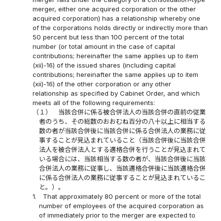
merger, either one acquired corporation or the other
acquired corporation) has a relationship whereby one
of the corporations holds directly or indirectly more than
50 percent but less than 100 percent of the total
number (or total amount in the case of capital
contributions; hereinafter the same applies up to item
(xii)-16) of the issued shares (including capital
contributions; hereinafter the same applies up to item
(xii)-16) of the other corporation or any other
relationship as specified by Cabinet Order, and which
meets all of the following requirements:
（１）
当該合併に係る被合併法人の当該合併の直前の従業
者のうち、その総数のおおむね百分の八十以上に相当する
数の者が当該合併後に当該合併に係る合併法人の業務に従
事することが見込まれていること（当該合併後に当該合併
法人を被合併法人とする適格合併を行うことが見込まれて
いる場合には、当該相当する数の者が、当該合併後に当該
合併法人の業務に従事し、当該適格合併後に当該適格合併
に係る合併法人の業務に従事することが見込まれているこ
と。）。
1.
That approximately 80 percent or more of the total
number of employees of the acquired corporation as
of immediately prior to the merger are expected to