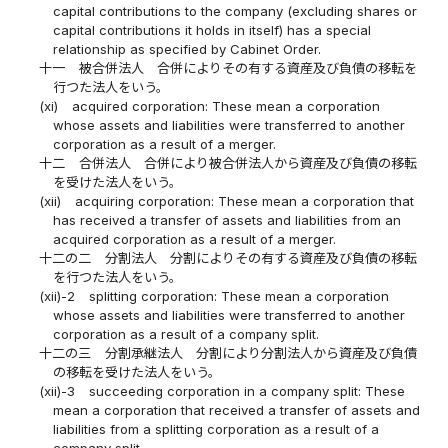
capital contributions to the company (excluding shares or
capital contributions it holds in itself) has a special
relationship as specified by Cabinet Order.
十一
被合併法人 合併によりその有する資産及び負債の移転を
行つた法人をいう。
(xi)
acquired corporation: These mean a corporation
whose assets and liabilities were transferred to another
corporation as a result of a merger.
十二
合併法人 合併により被合併法人から資産及び負債の移転
を受けた法人をいう。
(xii)
acquiring corporation: These mean a corporation that
has received a transfer of assets and liabilities from an
acquired corporation as a result of a merger.
十二の二
分割法人 分割によりその有する資産及び負債の移転
を行つた法人をいう。
(xii)-2
splitting corporation: These mean a corporation
whose assets and liabilities were transferred to another
corporation as a result of a company split.
十二の三
分割承継法人 分割により分割法人から資産及び負債
の移転を受けた法人をいう。
(xii)-3
succeeding corporation in a company split: These
mean a corporation that received a transfer of assets and
liabilities from a splitting corporation as a result of a
company split.