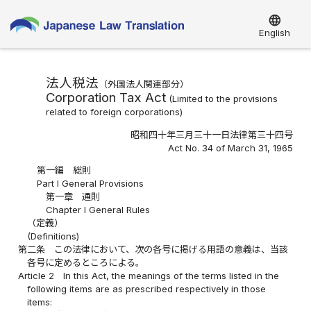
language
English
法人税法
（外国法人関連部分）
Corporation Tax Act
(Limited to the provisions
related to foreign corporations)
昭和四十年三月三十一日法律第三十四号
Act No. 34 of March 31, 1965
第一編 総則
Part I General Provisions
第一章 通則
Chapter I General Rules
（定義）
(Definitions)
第二条
この法律において、次の各号に掲げる用語の意義は、当該
各号に定めるところによる。
Article 2
In this Act, the meanings of the terms listed in the
following items are as prescribed respectively in those
items: