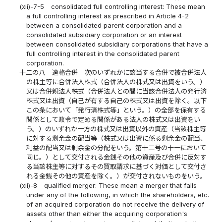
(xii)-7-5
consolidated full controlling interest: These mean
a full controlling interest as prescribed in Article 4-2
between a consolidated parent corporation and a
consolidated subsidiary corporation or an interest
between consolidated subsidiary corporations that have a
full controlling interest in the consolidated parent
corporation.
十二の八
適格合併 次のいずれかに該当する合併で被合併法人
の株主等に合併法人株式（合併法人の株式又は出資をいう。）
又は合併親法人株式（合併法人との間に当該合併法人の発行済
株式又は出資（自己が有する自己の株式又は出資を除く。以下
この条において「発行済株式等」という。）の全部を保有する
関係として政令で定める関係がある法人の株式又は出資をい
う。）のいずれか一方の株式又は出資以外の資産（当該株主等
に対する剰余金の配当等（株式又は出資に係る剰余金の配当、
利益の配当又は剰余金の分配をいう。第十二号の十一において
同じ。）として交付される金銭その他の資産及び合併に反対す
る当該株主等に対するその買取請求に基づく対価として交付さ
れる金銭その他の資産を除く。）が交付されないものをいう。
(xii)-8
qualified merger: These mean a merger that falls
under any of the following, in which the shareholders, etc.
of an acquired corporation do not receive the delivery of
assets other than either the acquiring corporation's