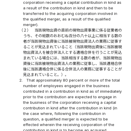
corporation receiving a capital contribution in kind as
a result of the contribution in kind and then to be
transferred to the acquiring corporation involved in
the qualified merger, as a result of the qualified
merger).
（２）
当該現物出資の直前の現物出資事業に係る従業者の
うち、その総数のおおむね百分の八十以上に相当する数の
者が当該現物出資後に当該被現物出資法人の業務に従事す
ることが見込まれていること（当該現物出資後に当該被現
物出資法人を被合併法人とする適格合併を行うことが見込
まれている場合には、当該相当する数の者が、当該現物出
資後に当該被現物出資法人の業務に従事し、当該適格合併
後に当該適格合併に係る合併法人の業務に従事することが
見込まれていること。）。
2.
That approximately 80 percent or more of the total
number of employees engaged in the business
contributed in a contribution in kind as of immediately
prior to the contribution are expected to engage in
the business of the corporation receiving a capital
contribution in kind after the contribution in kind (in
the case where, following the contribution in
question, a qualified merger is expected to be
effected wherein the receiving corporation of the
contribution in kind is to become an acquired