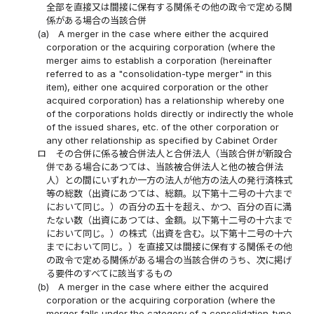
全部を直接又は間接に保有する関係その他の政令で定める関
係がある場合の当該合併
(a)
A merger in the case where either the acquired
corporation or the acquiring corporation (where the
merger aims to establish a corporation (hereinafter
referred to as a "consolidation-type merger" in this
item), either one acquired corporation or the other
acquired corporation) has a relationship whereby one
of the corporations holds directly or indirectly the whole
of the issued shares, etc. of the other corporation or
any other relationship as specified by Cabinet Order
ロ
その合併に係る被合併法人と合併法人（当該合併が新設合
併である場合にあつては、当該被合併法人と他の被合併法
人）との間にいずれか一方の法人が他方の法人の発行済株式
等の総数（出資にあつては、総額。以下第十二号の十六まで
において同じ。）の百分の五十を超え、かつ、百分の百に満
たない数（出資にあつては、金額。以下第十二号の十六まで
において同じ。）の株式（出資を含む。以下第十二号の十六
までにおいて同じ。）を直接又は間接に保有する関係その他
の政令で定める関係がある場合の当該合併のうち、次に掲げ
る要件のすべてに該当するもの
(b)
A merger in the case where either the acquired
corporation or the acquiring corporation (where the
merger falls under the category of a consolidation-type