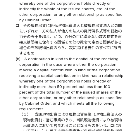
whereby one of the corporations holds directly or
indirectly the whole of the issued shares, etc. of the
other corporation, or any other relationship as specified
by Cabinet Order
ロ
その現物出資に係る現物出資法人と被現物出資法人との間
にいずれか一方の法人が他方の法人の発行済株式等の総数の
百分の五十を超え、かつ、百分の百に満たない数の株式を直
接又は間接に保有する関係その他の政令で定める関係がある
場合の当該現物出資のうち、次に掲げる要件のすべてに該当
するもの
(b)
A contribution in kind to the capital of the receiving
corporation in the case where either the corporation
making a capital contribution in kind or the corporation
receiving a capital contribution in kind has a relationship
whereby one of the corporations holds directly or
indirectly more than 50 percent but less than 100
percent of the total number of the issued shares of the
other corporation, or any other relationship as specified
by Cabinet Order, and which meets all the following
requirements:
（１）
当該現物出資により現物出資事業（現物出資法人の
現物出資前に営む事業のうち、当該現物出資により被現物
出資法人において営まれることとなるものをいう。ロにお
いて同じ。）に係る主要な資産及び負債が当該被現物出資