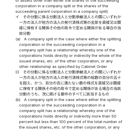
of assets other than either the shares of the succeeding
corporation in a company split or the shares of the
succeeding parent corporation in a company split):
イ
その分割に係る分割法人と分割承継法人との間にいずれか
一方の法人が他方の法人の発行済株式等の全部を直接又は間
接に保有する関係その他の政令で定める関係がある場合の当
該分割
(a)
A company split in the case where either the splitting
corporation or the succeeding corporation in a
company split has a relationship whereby one of the
corporations holds directly or indirectly the whole of the
issued shares, etc. of the other corporation, or any
other relationship as specified by Cabinet Order
ロ
その分割に係る分割法人と分割承継法人との間にいずれか
一方の法人が他方の法人の発行済株式等の総数の百分の五十
を超え、かつ、百分の百に満たない数の株式を直接又は間接
に保有する関係その他の政令で定める関係がある場合の当該
分割のうち、次に掲げる要件のすべてに該当するもの
(b)
A company split in the case where either the splitting
corporation or the succeeding corporation in a
company split has a relationship whereby one of the
corporations holds directly or indirectly more than 50
percent but less than 100 percent of the total number of
the issued shares, etc. of the other corporation, or any