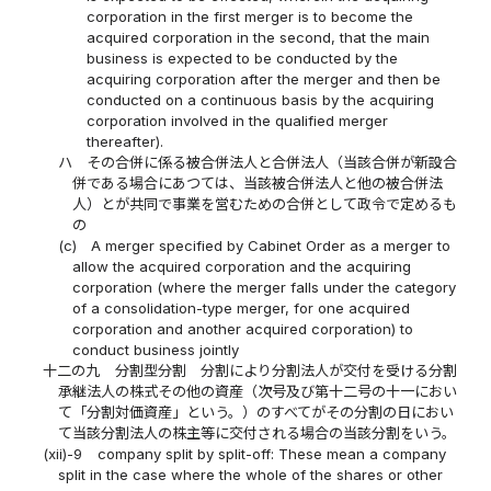
corporation in the first merger is to become the
acquired corporation in the second, that the main
business is expected to be conducted by the
acquiring corporation after the merger and then be
conducted on a continuous basis by the acquiring
corporation involved in the qualified merger
thereafter).
ハ
その合併に係る被合併法人と合併法人（当該合併が新設合
併である場合にあつては、当該被合併法人と他の被合併法
人）とが共同で事業を営むための合併として政令で定めるも
の
(c)
A merger specified by Cabinet Order as a merger to
allow the acquired corporation and the acquiring
corporation (where the merger falls under the category
of a consolidation-type merger, for one acquired
corporation and another acquired corporation) to
conduct business jointly
十二の九
分割型分割 分割により分割法人が交付を受ける分割
承継法人の株式その他の資産（次号及び第十二号の十一におい
て「分割対価資産」という。）のすべてがその分割の日におい
て当該分割法人の株主等に交付される場合の当該分割をいう。
(xii)-9
company split by split-off: These mean a company
split in the case where the whole of the shares or other