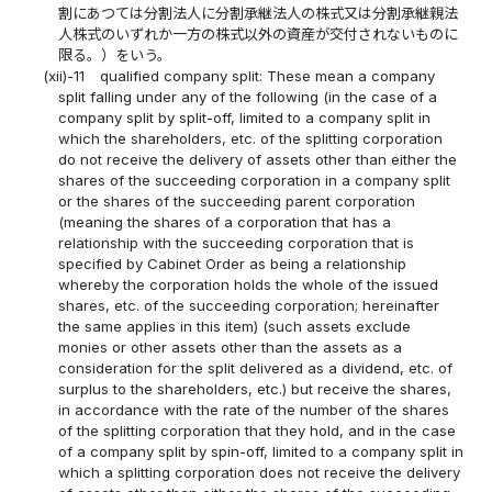
割にあつては分割法人に分割承継法人の株式又は分割承継親法
人株式のいずれか一方の株式以外の資産が交付されないものに
限る。）をいう。
(xii)-11
qualified company split: These mean a company
split falling under any of the following (in the case of a
company split by split-off, limited to a company split in
which the shareholders, etc. of the splitting corporation
do not receive the delivery of assets other than either the
shares of the succeeding corporation in a company split
or the shares of the succeeding parent corporation
(meaning the shares of a corporation that has a
relationship with the succeeding corporation that is
specified by Cabinet Order as being a relationship
whereby the corporation holds the whole of the issued
shares, etc. of the succeeding corporation; hereinafter
the same applies in this item) (such assets exclude
monies or other assets other than the assets as a
consideration for the split delivered as a dividend, etc. of
surplus to the shareholders, etc.) but receive the shares,
in accordance with the rate of the number of the shares
of the splitting corporation that they hold, and in the case
of a company split by spin-off, limited to a company split in
which a splitting corporation does not receive the delivery