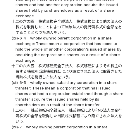
shares and had another corporation acquire the issued
shares held by its shareholders as a result of a share
exchange.
十二の六の四
株式交換完全親法人 株式交換により他の法人の
株式を取得したことによつて当該法人の発行済株式の全部を有
することとなつた法人をいう。
(xii)-6-4
wholly owning parent corporation in a share
exchange: These mean a corporation that has come to
hold the whole of another corporation's issued shares by
acquiring the corporation's shares as a result of a share
exchange.
十二の六の五
株式移転完全子法人 株式移転によりその株主の
有する株式を当該株式移転により設立された法人に取得させた
当該株式を発行した法人をいう。
(xii)-6-5
wholly owned subsidiary corporation in a share
transfer: These mean a corporation that has issued
shares and had a corporation established through a share
transfer acquire the issued shares held by its
shareholders as a result of the share transfer.
十二の七
株式移転完全親法人 株式移転により他の法人の発行
済株式の全部を取得した当該株式移転により設立された法人を
いう。
(xii)-7
wholly owning parent corporation in a share