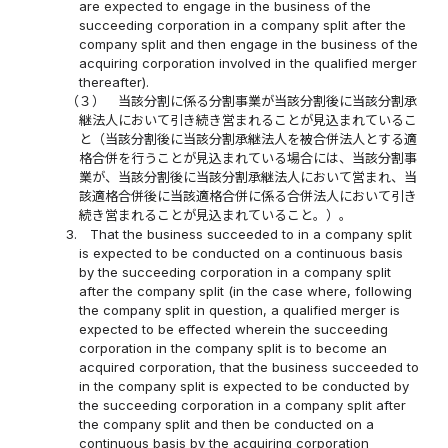
are expected to engage in the business of the
succeeding corporation in a company split after the
company split and then engage in the business of the
acquiring corporation involved in the qualified merger
thereafter).
（３）
当該分割に係る分割事業が当該分割後に当該分割承
継法人において引き続き営まれることが見込まれているこ
と（当該分割後に当該分割承継法人を被合併法人とする適
格合併を行うことが見込まれている場合には、当該分割事
業が、当該分割後に当該分割承継法人において営まれ、当
該適格合併後に当該適格合併に係る合併法人において引き
続き営まれることが見込まれていること。）。
3.
That the business succeeded to in a company split
is expected to be conducted on a continuous basis
by the succeeding corporation in a company split
after the company split (in the case where, following
the company split in question, a qualified merger is
expected to be effected wherein the succeeding
corporation in the company split is to become an
acquired corporation, that the business succeeded to
in the company split is expected to be conducted by
the succeeding corporation in a company split after
the company split and then be conducted on a
continuous basis by the acquiring corporation