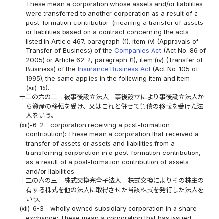
These mean a corporation whose assets and/or liabilities
were transferred to another corporation as a result of a
post-formation contribution (meaning a transfer of assets
or liabilities based on a contract concerning the acts
listed in Article 467, paragraph (1), item (v) (Approvals of
Transfer of Business) of the
Companies Act
(Act No. 86 of
2005) or Article 62-2, paragraph (1), item (iv) (Transfer of
Business) of the
Insurance Business Act
(Act No. 105 of
1995); the same applies in the following item and item
(xii)-15).
十二の六の二
被事後設立法人 事後設立により事後設立法人か
ら資産の移転を受け、又はこれと併せて負債の移転を受けた法
人をいう。
(xii)-6-2
corporation receiving a post-formation
contribution): These mean a corporation that received a
transfer of assets or assets and liabilities from a
transferring corporation in a post-formation contribution,
as a result of a post-formation contribution of assets
and/or liabilities.
十二の六の三
株式交換完全子法人 株式交換によりその株主の
有する株式を他の法人に取得させた当該株式を発行した法人を
いう。
(xii)-6-3
wholly owned subsidiary corporation in a share
exchange: These mean a corporation that has issued