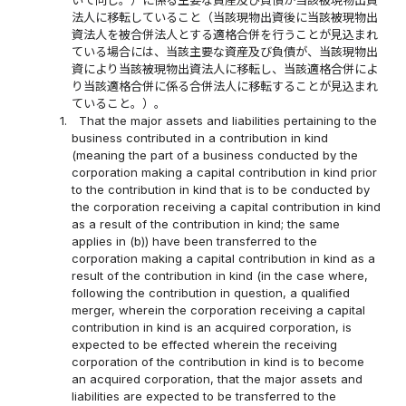
法人に移転していること（当該現物出資後に当該被現物出
資法人を被合併法人とする適格合併を行うことが見込まれ
ている場合には、当該主要な資産及び負債が、当該現物出
資により当該被現物出資法人に移転し、当該適格合併によ
り当該適格合併に係る合併法人に移転することが見込まれ
ていること。）。
1.
That the major assets and liabilities pertaining to the
business contributed in a contribution in kind
(meaning the part of a business conducted by the
corporation making a capital contribution in kind prior
to the contribution in kind that is to be conducted by
the corporation receiving a capital contribution in kind
as a result of the contribution in kind; the same
applies in (b)) have been transferred to the
corporation making a capital contribution in kind as a
result of the contribution in kind (in the case where,
following the contribution in question, a qualified
merger, wherein the corporation receiving a capital
contribution in kind is an acquired corporation, is
expected to be effected wherein the receiving
corporation of the contribution in kind is to become
an acquired corporation, that the major assets and
liabilities are expected to be transferred to the