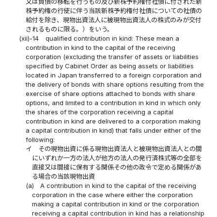
又は負債の移転を行うもの及び新株予約権付社債に付された新
株予約権の行使に伴う当該新株予約権付社債についての社債の
給付を除き、現物出資法人に被現物出資法人の株式のみが交付
されるものに限る。）をいう。
(xii)-14
qualified contribution in kind: These mean a
contribution in kind to the capital of the receiving
corporation (excluding the transfer of assets or liabilities
specified by Cabinet Order as being assets or liabilities
located in Japan transferred to a foreign corporation and
the delivery of bonds with share options resulting from the
exercise of share options attached to bonds with share
options, and limited to a contribution in kind in which only
the shares of the corporation receiving a capital
contribution in kind are delivered to a corporation making
a capital contribution in kind) that falls under either of the
following:
イ
その現物出資に係る現物出資法人と被現物出資法人との間
にいずれか一方の法人が他方の法人の発行済株式等の全部を
直接又は間接に保有する関係その他の政令で定める関係があ
る場合の当該現物出資
(a)
A contribution in kind to the capital of the receiving
corporation in the case where either the corporation
making a capital contribution in kind or the corporation
receiving a capital contribution in kind has a relationship