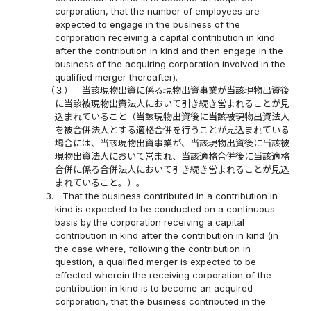
corporation, that the number of employees are
expected to engage in the business of the
corporation receiving a capital contribution in kind
after the contribution in kind and then engage in the
business of the acquiring corporation involved in the
qualified merger thereafter).
（３）
当該現物出資に係る現物出資事業が当該現物出資後
に当該被現物出資法人において引き続き営まれることが見
込まれていること（当該現物出資後に当該被現物出資法人
を被合併法人とする適格合併を行うことが見込まれている
場合には、当該現物出資事業が、当該現物出資後に当該被
現物出資法人において営まれ、当該適格合併後に当該適格
合併に係る合併法人において引き続き営まれることが見込
まれていること。）。
3.
That the business contributed in a contribution in
kind is expected to be conducted on a continuous
basis by the corporation receiving a capital
contribution in kind after the contribution in kind (in
the case where, following the contribution in
question, a qualified merger is expected to be
effected wherein the receiving corporation of the
contribution in kind is to become an acquired
corporation, that the business contributed in the