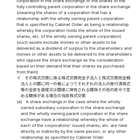
corporation in the share exchange or the shares of the
fully controlling parent corporation in the share exchange
(meaning the shares of a corporation that has a
relationship with the wholly owning parent corporation
that is specified by Cabinet Order as being a relationship
whereby the corporation holds the whole of the issued
shares, etc. of the wholly owning parent corporation)
(such assets exclude monies or other assets to be
delivered as a dividend of surplus to the shareholders and
monies or other assets to be delivered to the shareholders
who oppose the share exchange as the consideration
based on their demand that their shares be purchased
from them):
イ
その株式交換に係る株式交換完全子法人と株式交換完全親
法人との間に同一の者によつてそれぞれの法人の発行済株式
等の全部を直接又は間接に保有される関係その他の政令で定
める関係がある場合の当該株式交換
(a)
A share exchange in the case where the wholly
owned subsidiary corporation in the share exchange
and the wholly owning parent corporation in the share
exchange have a relationship whereby the whole of
each of the corporations' issued shares, etc. are held
directly or indirectly by the same person, or any other
relationship as specified by Cabinet Order