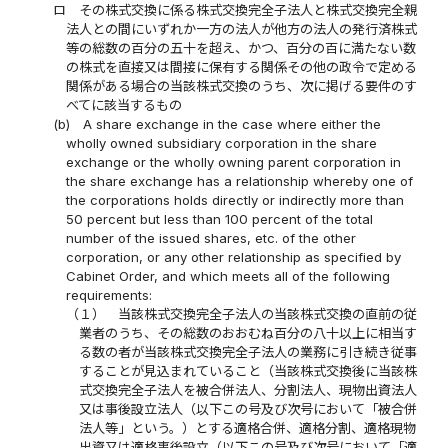
ロ
その株式交換に係る株式交換完全子法人と株式交換完全親
法人との間にいずれか一方の法人が他方の法人の発行済株式
等の総数の百分の五十を超え、かつ、百分の百に満たない数
の株式を直接又は間接に保有する関係その他の政令で定める
関係がある場合の当該株式交換のうち、次に掲げる要件のす
べてに該当するもの
(b)
A share exchange in the case where either the
wholly owned subsidiary corporation in the share
exchange or the wholly owning parent corporation in
the share exchange has a relationship whereby one of
the corporations holds directly or indirectly more than
50 percent but less than 100 percent of the total
number of the issued shares, etc. of the other
corporation, or any other relationship as specified by
Cabinet Order, and which meets all of the following
requirements:
（１）
当該株式交換完全子法人の当該株式交換の直前の従
業者のうち、その総数のおおむね百分の八十以上に相当す
る数の者が当該株式交換完全子法人の業務に引き続き従事
することが見込まれていること（当該株式交換後に当該株
式交換完全子法人を被合併法人、分割法人、現物出資法人
又は事後設立法人（以下この号及び次号において「被合併
法人等」という。）とする適格合併、適格分割、適格現物
出資又は適格事後設立（以下この号及び次号において「適