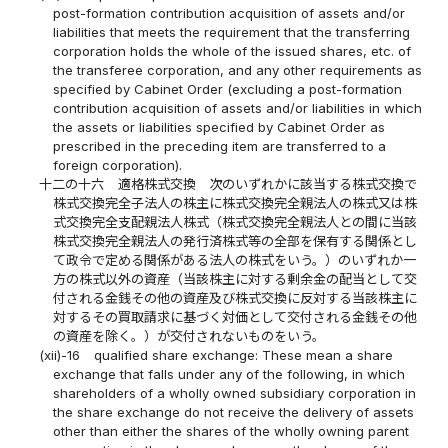
post-formation contribution acquisition of assets and/or
liabilities that meets the requirement that the transferring
corporation holds the whole of the issued shares, etc. of
the transferee corporation, and any other requirements as
specified by Cabinet Order (excluding a post-formation
contribution acquisition of assets and/or liabilities in which
the assets or liabilities specified by Cabinet Order as
prescribed in the preceding item are transferred to a
foreign corporation).
十二の十六
適格株式交換 次のいずれかに該当する株式交換で
株式交換完全子法人の株主に株式交換完全親法人の株式又は株
式交換完全支配親法人株式（株式交換完全親法人との間に当該
株式交換完全親法人の発行済株式等の全部を保有する関係とし
て政令で定める関係がある法人の株式をいう。）のいずれか一
方の株式以外の資産（当該株主に対する剰余金の配当として交
付される金銭その他の資産及び株式交換に反対する当該株主に
対するその買取請求に基づく対価として交付される金銭その他
の資産を除く。）が交付されないものをいう。
(xii)-16
qualified share exchange: These mean a share
exchange that falls under any of the following, in which
shareholders of a wholly owned subsidiary corporation in
the share exchange do not receive the delivery of assets
other than either the shares of the wholly owning parent