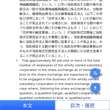
格組織再編成」という。）に伴い当該相当する数の者の全
部又は一部が当該適格組織再編成に係る合併法人、分割承
継法人、被現物出資法人又は被事後設立法人（以下この号
及び次号において「合併法人等」という。）に引き継がれ
ることが見込まれている場合には、当該相当する数の者の
うち当該合併法人等に引き継がれるもの（（１）において
「合併等引継従業者」という。）が当該株式交換後に当該
株式交換完全子法人の業務に従事し、当該適格組織再編成
後に当該合併法人等の業務に従事することが見込まれ、か
つ、当該相当する数の者のうち当該合併等引継従業者以外
のものが当該株式交換完全子法人の業務に引き続き従事す
ることが見込まれていること。）。
1.
That approximately 80 percent or more of the total
number of employees of the wholly owned subsidiary
corporation in the share exchange as of immediately
translate
prior to the share exchange are expected to continue
to be engaged in the business of the wholly owned
subsidiary corporation in the share exchange (in the
download
case where, following the share exchange in
question, a qualified merger, qualified company split,
qualified contribution in kind, or qualified post-
formation contribution acquisition that has taken is
本文
目次・履歴
expected to be effected, wherein the wholly owned