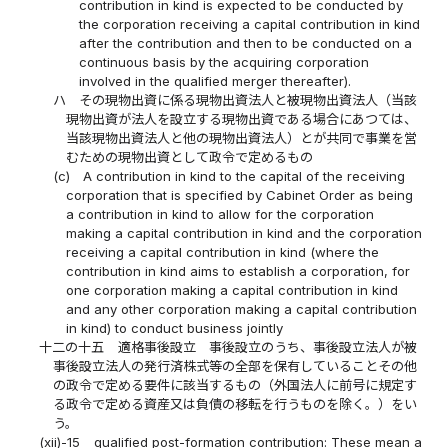
contribution in kind is expected to be conducted by
the corporation receiving a capital contribution in kind
after the contribution and then to be conducted on a
continuous basis by the acquiring corporation
involved in the qualified merger thereafter).
ハ
その現物出資に係る現物出資法人と被現物出資法人（当該
現物出資が法人を設立する現物出資である場合にあつては、
当該現物出資法人と他の現物出資法人）とが共同で事業を営
むための現物出資として政令で定めるもの
(c)
A contribution in kind to the capital of the receiving
corporation that is specified by Cabinet Order as being
a contribution in kind to allow for the corporation
making a capital contribution in kind and the corporation
receiving a capital contribution in kind (where the
contribution in kind aims to establish a corporation, for
one corporation making a capital contribution in kind
and any other corporation making a capital contribution
in kind) to conduct business jointly
十二の十五
適格事後設立 事後設立のうち、事後設立法人が被
事後設立法人の発行済株式等の全部を保有していることその他
の政令で定める要件に該当するもの（外国法人に前号に規定す
る政令で定める資産又は負債の移転を行うものを除く。）をい
う。
(xii)-15
qualified post-formation contribution: These mean a