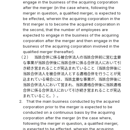
engage in the business of the acquiring corporation
after the merger (in the case where, following the
merger in question, a qualified merger, is expected to
be effected, wherein the acquiring corporation in the
first merger is to become the acquired corporation in
the second, that the number of employees are
expected to engage in the business of the acquiring
corporation after the merger and then engage in the
business of the acquiring corporation involved in the
qualified merger thereafter).
（２）
当該合併に係る被合併法人の当該合併前に営む主要
な事業が当該合併後に当該合併に係る合併法人において引
き続き営まれることが見込まれていること（当該合併後に
当該合併法人を被合併法人とする適格合併を行うことが見
込まれている場合には、当該主要な事業が、当該合併後に
当該合併法人において営まれ、当該適格合併後に当該適格
合併に係る合併法人において引き続き営まれることが見込
まれていること。）。
2.
That the main business conducted by the acquired
corporation prior to the merger is expected to be
conducted on a continuous basis by the acquiring
corporation after the merger (in the case where,
following the merger in question, a qualified merger,
is expected to be effected, wherein the acquiring