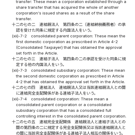
transfer: These mean a corporation established through a
share transfer that has acquired the whole of another
corporation's issued shares as a result of the share
transfer.
十二の七の二
連結親法人 第四条の二（連結納税義務者）の承
認を受けた同条に規定する内国法人をいう。
(xii)-7-2
consolidated parent corporation: These mean the
first domestic corporation as prescribed in Article 4-2
(Consolidated Taxpayer) that has obtained the approval
set forth in the Article.
十二の七の三
連結子法人 第四条の二の承認を受けた同条に規
定する他の内国法人をいう。
(xii)-7-3
consolidated subsidiary corporation: These mean
the second domestic corporation as prescribed in Article
4-2 that has obtained the approval set forth in the Article.
十二の七の四
連結法人 連結親法人又は当該連結親法人との間
に連結完全支配関係がある連結子法人をいう。
(xii)-7-4
consolidated corporation: These mean a
consolidated parent corporation or a consolidated
subsidiary corporation that has a consolidated full
controlling interest in the consolidated parent corporation.
十二の七の五
連結完全支配関係 連結親法人と連結子法人との
間の第四条の二に規定する完全支配関係又は当該連結親法人と
の間に当該完全支配関係がある連結子法人相互の関係をいう。