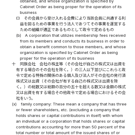
obtained, and whose organization is specified by
Cabinet Order as being proper for the operation of its
business
ロ
その会員から受け入れる会費により当該会員に共通する利
益を図るための事業を行う法人であつてその事業を運営する
ための組織が適正であるものとして政令で定めるもの
(b)
A corporation that utilizes membership fees received
from its members and conducts its business in order to
obtain a benefit common to those members, and whose
organization is specified by Cabinet Order as being
proper for the operation of its business
十
同族会社 会社の株主等（その会社が自己の株式又は出資を
有する場合のその会社を除く。）の三人以下並びにこれらと政
令で定める特殊の関係のある個人及び法人がその会社の発行済
株式又は出資（その会社が有する自己の株式又は出資を除
く。）の総数又は総額の百分の五十を超える数又は金額の株式
又は出資を有する場合その他政令で定める場合におけるその会
社をいう。
(x)
family company: These mean a company that has three
or fewer shareholders, etc. (excluding a company that
holds shares or capital contributions in itself) with whom
an individual or a corporation that holds shares or capital
contributions accounting for more than 50 percent of the
total number or total amount of the issued shares of or