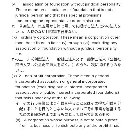
(viii)
association or foundation without juridical personality:
These mean an association or foundation that is not a
juridical person and that has special provisions
concerning the representative or administrator.
九
普通法人 第五号から第七号までに掲げる法人以外の法人を
いい、人格のない社団等を含まない。
(ix)
ordinary corporation: These mean a corporation other
than those listed in items (v) through (vii), excluding any
association or foundation without a juridical personality,
etc.
九の二
非営利型法人 一般社団法人又は一般財団法人（公益社
団法人又は公益財団法人を除く。）のうち、次に掲げるものを
いう。
(ix)-2
non-profit corporation: These mean a general
incorporated association or general incorporated
foundation (excluding public interest incorporated
associations or public interest incorporated foundations)
that falls under any of the following:
イ
その行う事業により利益を得ること又はその得た利益を分
配することを目的としない法人であつてその事業を運営する
ための組織が適正であるものとして政令で定めるもの
(a)
A corporation whose purpose is not to obtain profit
from its business or to distribute any of the profit it has