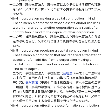
十二の四
現物出資法人 現物出資によりその有する資産の移転
を行い、又はこれと併せてその有する負債の移転を行つた法人
をいう。
(xii)-4
corporation making a capital contribution in kind:
These mean a corporation whose assets and/or liabilities
were transferred to another corporation as a result of a
contribution in kind to the capital of other corporation.
十二の五
被現物出資法人 現物出資により現物出資法人から資
産の移転を受け、又はこれと併せて負債の移転を受けた法人を
いう。
(xii)-5
corporation receiving a capital contribution in kind:
These mean a corporation that has received a transfer of
assets and/or liabilities from a corporation making a
capital contribution in kind as a result of a contribution in
kind to its capital.
十二の六
事後設立法人 事後設立（
会社法
（平成十七年法律第
八十六号）第四百六十七条第一項第五号（事業譲渡等の承認
等）又は
保険業法
（平成七年法律第百五号）第六十二条の二第
一項第四号（事業の譲渡等）に掲げる行為に係る契約に基づき
行われる資産又は負債の移転をいう。次号及び第十二号の十五
において同じ。）によりその有する資産の移転を行い、又はこ
れと併せてその有する負債の移転を行つた法人をいう。
(xii)-6
corporation effecting a post-formation contribution :