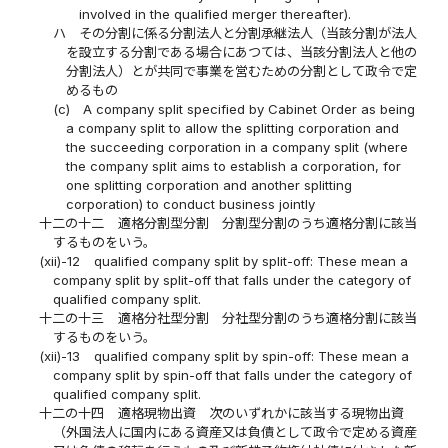
involved in the qualified merger thereafter).
ハ
その分割に係る分割法人と分割承継法人（当該分割が法人
を設立する分割である場合にあつては、当該分割法人と他の
分割法人）とが共同で事業を営むための分割として政令で定
めるもの
(c)
A company split specified by Cabinet Order as being
a company split to allow the splitting corporation and
the succeeding corporation in a company split (where
the company split aims to establish a corporation, for
one splitting corporation and another splitting
corporation) to conduct business jointly
十二の十二
適格分割型分割 分割型分割のうち適格分割に該当
するものをいう。
(xii)-12
qualified company split by split-off: These mean a
company split by split-off that falls under the category of
qualified company split.
十二の十三
適格分社型分割 分社型分割のうち適格分割に該当
するものをいう。
(xii)-13
qualified company split by spin-off: These mean a
company split by spin-off that falls under the category of
qualified company split.
十二の十四
適格現物出資 次のいずれかに該当する現物出資
（外国法人に国内にある資産又は負債として政令で定める資産