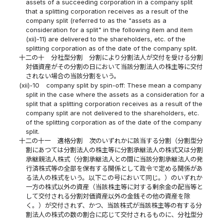
assets of a succeeding corporation in a company split
that a splitting corporation receives as a result of the
company split (referred to as the "assets as a
consideration for a split" in the following item and item
(xii)-11) are delivered to the shareholders, etc. of the
splitting corporation as of the date of the company split.
十二の十
分社型分割 分割により分割法人が交付を受ける分割
対価資産がその分割の日において当該分割法人の株主等に交付
されない場合の当該分割をいう。
(xii)-10
company split by spin-off: These mean a company
split in the case where the assets as a consideration for a
split that a splitting corporation receives as a result of the
company split are not delivered to the shareholders, etc.
of the splitting corporation as of the date of the company
split.
十二の十一
適格分割 次のいずれかに該当する分割（分割型分
割にあつては分割法人の株主等に分割承継法人の株式又は分割
承継親法人株式（分割承継法人との間に当該分割承継法人の発
行済株式等の全部を保有する関係として政令で定める関係があ
る法人の株式をいう。以下この号において同じ。）のいずれか
一方の株式以外の資産（当該株主等に対する剰余金の配当等と
して交付される分割対価資産以外の金銭その他の資産を除
く。）が交付されず、かつ、当該株式が当該株主等の有する分
割法人の株式の数の割合に応じて交付されるものに、分社型分