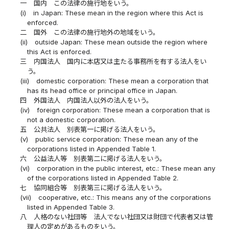
一
国内 この法律の施行地をいう。
(i)
in Japan: These mean in the region where this Act is
enforced.
二
国外 この法律の施行地外の地域をいう。
(ii)
outside Japan: These mean outside the region where
this Act is enforced.
三
内国法人 国内に本店又は主たる事務所を有する法人をい
う。
(iii)
domestic corporation: These mean a corporation that
has its head office or principal office in Japan.
四
外国法人 内国法人以外の法人をいう。
(iv)
foreign corporation: These mean a corporation that is
not a domestic corporation.
五
公共法人 別表第一に掲げる法人をいう。
(v)
public service corporation: These mean any of the
corporations listed in Appended Table 1.
六
公益法人等 別表第二に掲げる法人をいう。
(vi)
corporation in the public interest, etc.: These mean any
of the corporations listed in Appended Table 2.
七
協同組合等 別表第三に掲げる法人をいう。
(vii)
cooperative, etc.: This means any of the corporations
listed in Appended Table 3.
八
人格のない社団等 法人でない社団又は財団で代表者又は管
理人の定めがあるものをいう。