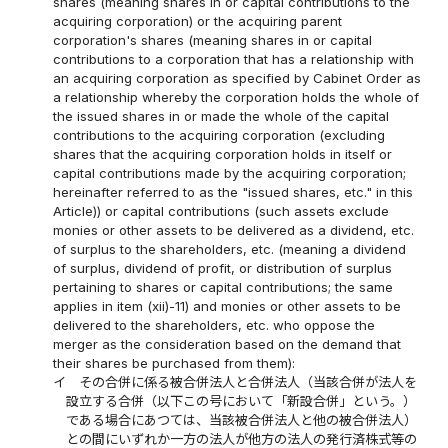
shares (meaning shares in or capital contributions to the
acquiring corporation) or the acquiring parent
corporation's shares (meaning shares in or capital
contributions to a corporation that has a relationship with
an acquiring corporation as specified by Cabinet Order as
a relationship whereby the corporation holds the whole of
the issued shares in or made the whole of the capital
contributions to the acquiring corporation (excluding
shares that the acquiring corporation holds in itself or
capital contributions made by the acquiring corporation;
hereinafter referred to as the "issued shares, etc." in this
Article)) or capital contributions (such assets exclude
monies or other assets to be delivered as a dividend, etc.
of surplus to the shareholders, etc. (meaning a dividend
of surplus, dividend of profit, or distribution of surplus
pertaining to shares or capital contributions; the same
applies in item (xii)-11) and monies or other assets to be
delivered to the shareholders, etc. who oppose the
merger as the consideration based on the demand that
their shares be purchased from them):
イ
その合併に係る被合併法人と合併法人（当該合併が法人を
設立する合併（以下この号において「新設合併」という。）
である場合にあつては、当該被合併法人と他の被合併法人）
との間にいずれか一方の法人が他方の法人の発行済株式等の