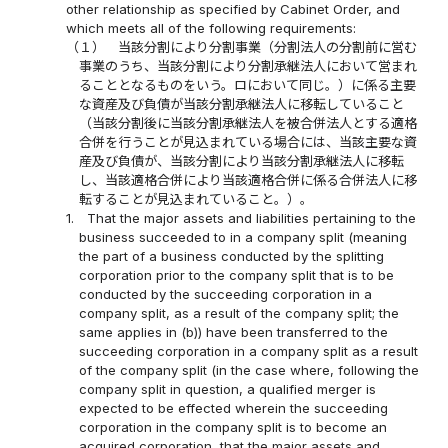
other relationship as specified by Cabinet Order, and
which meets all of the following requirements:
（１）
当該分割により分割事業（分割法人の分割前に営む
事業のうち、当該分割により分割承継法人において営まれ
ることとなるものをいう。ロにおいて同じ。）に係る主要
な資産及び負債が当該分割承継法人に移転していること
（当該分割後に当該分割承継法人を被合併法人とする適格
合併を行うことが見込まれている場合には、当該主要な資
産及び負債が、当該分割により当該分割承継法人に移転
し、当該適格合併により当該適格合併に係る合併法人に移
転することが見込まれていること。）。
1.
That the major assets and liabilities pertaining to the
business succeeded to in a company split (meaning
the part of a business conducted by the splitting
corporation prior to the company split that is to be
conducted by the succeeding corporation in a
company split, as a result of the company split; the
same applies in (b)) have been transferred to the
succeeding corporation in a company split as a result
of the company split (in the case where, following the
company split in question, a qualified merger is
expected to be effected wherein the succeeding
corporation in the company split is to become an
acquired corporation, that the major assets and