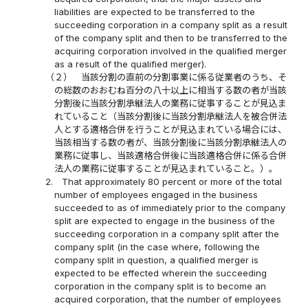
liabilities are expected to be transferred to the
succeeding corporation in a company split as a result
of the company split and then to be transferred to the
acquiring corporation involved in the qualified merger
as a result of the qualified merger).
（２）
当該分割の直前の分割事業に係る従業者のうち、そ
の総数のおおむね百分の八十以上に相当する数の者が当該
分割後に当該分割承継法人の業務に従事することが見込ま
れていること（当該分割後に当該分割承継法人を被合併法
人とする適格合併を行うことが見込まれている場合には、
当該相当する数の者が、当該分割後に当該分割承継法人の
業務に従事し、当該適格合併後に当該適格合併に係る合併
法人の業務に従事することが見込まれていること。）。
2.
That approximately 80 percent or more of the total
number of employees engaged in the business
succeeded to as of immediately prior to the company
split are expected to engage in the business of the
succeeding corporation in a company split after the
company split (in the case where, following the
company split in question, a qualified merger is
expected to be effected wherein the succeeding
corporation in the company split is to become an
acquired corporation, that the number of employees