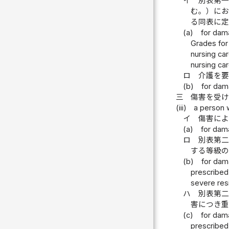
イ
別表第
む。）に
る同表に
(a)
for dama
Grades for 
nursing car
nursing care
ロ
介護を
(b)
for dama
三
傷害を受
(iii)
a person w
イ
傷害に
(a)
for dama
ロ
別表第
する等級
(b)
for dama
prescribed
severe resid
ハ
別表第
害につき
(c)
for dama
prescribed 