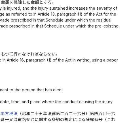
る金額を控除した金額とする。
 is injured, and the injury sustained increases the severity of
 as referred to in Article 13, paragraph (1) of the Act for the
e Grade prescribed in that Schedule under which the residual
 Grade prescribed in that Schedule under which the pre-existing
をもつて行わなければならない。
n Article 16, paragraph (1) of the Act in writing, using a paper
imant to the person that has died;
 date, time, and place where the conduct causing the injury
、
地方税法
（昭和二十五年法律第二百二十六号）第四百四十六
の番号又は道路交通に関する条約の規定による登録番号（これ