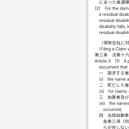
にあつた後遺
(2)
For the dama
a residual disa
residual disabi
disability fall
residual disabili
（保険会社に
(Filing a Claim
第三条
法第十
Article 3
(1)
A 
document that g
一
請求する
(i)
the name a
二
死亡した
(ii)
for claims
三
加害者及
(iii)
the names 
occurred;
四
当該自動
条第三項（
らが存しな