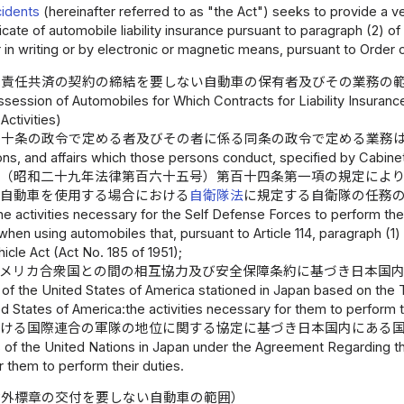
idents
(hereinafter referred to as "the Act") seeks to provide a ve
ficate of automobile liability insurance pursuant to paragraph (2) of 
 in writing or by electronic or magnetic means, pursuant to Order o
は責任共済の契約の締結を要しない自動車の保有者及びその業務の
session of Automobiles for Which Contracts for Liability Insuranc
Activities)
第十条の政令で定める者及びその者に係る同条の政令で定める業務
ns, and affairs which those persons conduct, specified by Cabinet 
法
（昭和二十九年法律第百六十五号）第百十四条第一項の規定によ
い自動車を使用する場合における
自衛隊法
に規定する自衛隊の任務
he activities necessary for the Self Defense Forces to perform the
when using automobiles that, pursuant to Article 114, paragraph (1
icle Act (Act No. 185 of 1951);
アメリカ合衆国との間の相互協力及び安全保障条約に基づき日本国
 of the United States of America stationed in Japan based on the
d States of America:the activities necessary for them to perform t
おける国際連合の軍隊の地位に関する協定に基づき日本国内にある
s of the United Nations in Japan under the Agreement Regarding the
 them to perform their duties.
除外標章の交付を要しない自動車の範囲）