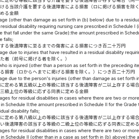
一に定める等級に該当する介護を要する後遺障害が存する場合（同
おける当該介護を要する後遺障害による損害（ロに掲げる損害を除
定める金額
ge (other than damage as set forth in (b) below) due to a residual d
residual disability requiring nursing care prescribed in Schedule I (
e that fall under the same Grade):the amount prescribed in Schedule
 falls;
要する後遺障害に至るまでの傷害による損害につき百二十万円
ge due to injuries that have resulted in a residual disability requi
けた者（前号に掲げる者を除く。）
ho is injured (other than a person as set forth in the preceding it
よる損害（ロからヘまでに掲げる損害を除く。）につき百二十万円
ge due to the person's injuries (other than damage as set forth i
二に定める第五級以上の等級に該当する後遺障害が二以上存する場
の三級上位の等級に応ずる同表に定める金額
ges for residual disabilities in cases where there are two or more 
 in Schedule II:the amount prescribed in Schedule II for the Grad
ual disability falls;
二に定める第八級以上の等級に該当する後遺障害が二以上存する場
重い後遺障害の該当する等級の二級上位の等級に応ずる同表に定め
ges for residual disabilities in cases where there are two or more 
in Schedule II (other than in a case as set forth in (b) above):th