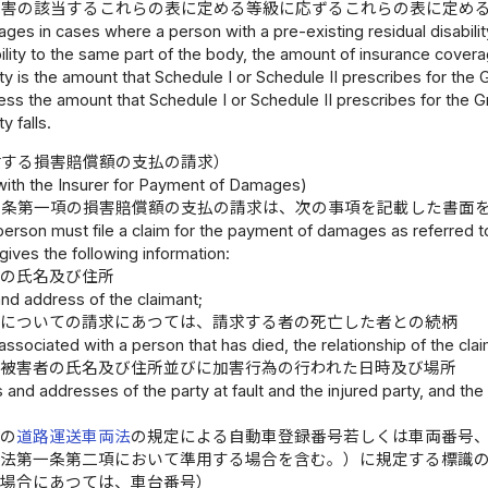
障害の該当するこれらの表に定める等級に応ずるこれらの表に定め
ges in cases where a person with a pre-existing residual disability
bility to the same part of the body, the amount of insurance coverage
lity is the amount that Schedule I or Schedule II prescribes for th
s, less the amount that Schedule I or Schedule II prescribes for the
ty falls.
対する損害賠償額の支払の請求）
 with the Insurer for Payment of Damages)
六条第一項の損害賠償額の支払の請求は、次の事項を記載した書面
person must file a claim for the payment of damages as referred to i
ives the following information:
者の氏名及び住所
nd address of the claimant;
者についての請求にあつては、請求する者の死亡した者との続柄
 associated with a person that has died, the relationship of the cla
び被害者の氏名及び住所並びに加害行為の行われた日時及び場所
and addresses of the party at fault and the injured party, and the
車の
道路運送車両法
の規定による自動車登録番号若しくは車両番号
同法第一条第二項において準用する場合を含む。）に規定する標識
い場合にあつては、車台番号）