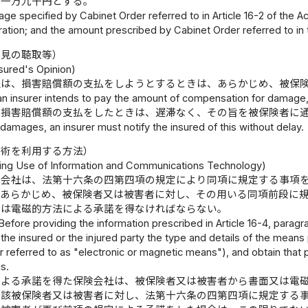
き一万九千円とする。
e specified by Cabinet Order referred to in Article 16-2 of the A
ration; and the amount prescribed by Cabinet Order referred to in 
意見の聴取等）
sured's Opinion)
社は、損害賠償額の支払をしようとするときは、あらかじめ、被保
 an insurer intends to pay the amount of compensation for damage, 
、損害賠償額の支払をしたときは、遅滞なく、その旨を被保険者に
damages, an insurer must notify the insured of this without delay.
技術を利用する方法）
ng Use of Information and Communications Technology)
険会社は、法第十六条の四第四項の規定により同項に規定する事項
、あらかじめ、被保険者又は被害者に対し、その用いる同項前段に
又は電磁的方法による承諾を得なければならない。
Before providing the information prescribed in Article 16-4, paragr
o the insured or the injured party the type and details of the means p
r referred to as "electronic or magnetic means"), and obtain that pe
s.
による承諾を得た保険会社は、被保険者又は被害者から書面又は電
当該被保険者又は被害者に対し、法第十六条の四第四項に規定する