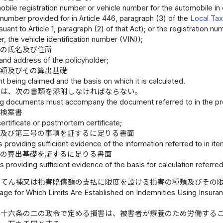
obile registration number or vehicle number for the automobile in 
 number provided for in Article 446, paragraph (3) of the
Local Ta
uant to Article 1, paragraph (2) of that Act); or the registration nu
, the vehicle identification number (VIN));
者の氏名及び住所
and address of the policyholder;
金額及びその算出基礎
t being claimed and the basis on which it is calculated.
には、次の書類を添附しなければならない。
ng documents must accompany the document referred to in the pr
は検案書
ertificate or postmortem certificate;
号及び第三号の事項を証するに足りる書面
providing sufficient evidence of the information referred to in item
号の算出基礎を証するに足りる書面
providing sufficient evidence of the basis for calculation referred
るてん補又は損害賠償額の支払に限度を設ける損害の種類及びその
ge for Which Limits Are Established on Indemnities Using Insur
第十六条の二の政令で定める損害は、被害者が療養のため労働する