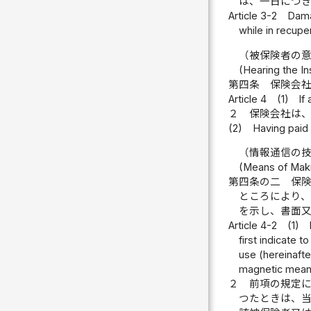
は、一日につ
Article 3-2
Damag
while in recupe
（被保険者の
(Hearing the In
第四条
保険会
Article 4
(1)
If
２
保険会社は
(2)
Having paid 
（情報通信の
(Means of Maki
第四条の二
保
ところにより
を示し、書面
Article 4-2
(1)
first indicate t
use (hereinafte
magnetic mean
２
前項の規定
つたときは、