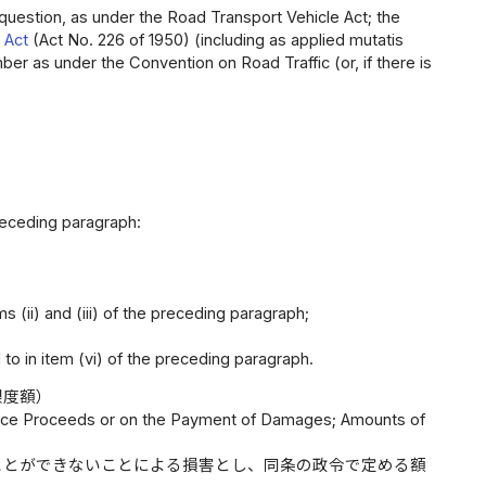
question, as under the Road Transport Vehicle Act; the
x Act
(Act No. 226 of 1950) (including as applied mutatis
mber as under the Convention on Road Traffic (or, if there is
eceding paragraph:
s (ii) and (iii) of the preceding paragraph;
 to in item (vi) of the preceding paragraph.
限度額）
ance Proceeds or on the Payment of Damages; Amounts of
ことができないことによる損害とし、同条の政令で定める額