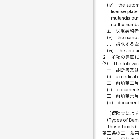
(iv)
the autom
license plate
mutandis purs
no the number
五
保険契約
(v)
the name 
六
請求する
(vi)
the amoun
２
前項の書面
(2)
The followi
一
診断書又
(i)
a medical c
二
前項第二
(ii)
documents 
三
前項第六
(iii)
documents 
（保険金によ
(Types of Dama
Those Limits)
第三条の二
法