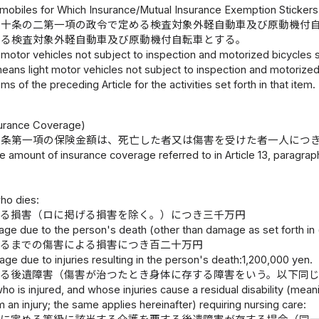
mobiles for Which Insurance/Mutual Insurance Exemption Sticker
第十条の二第一項の政令で定める検査対象外軽自動車及び原動機付
する検査対象外軽自動車及び原動機付自転車とする。
 motor vehicles not subject to inspection and motorized bicycles sp
eans light motor vehicles not subject to inspection and motorized
ems of the preceding Article for the activities set forth in that item.
surance Coverage)
三条第一項の保険金額は、死亡した者又は傷害を受けた者一人につ
e amount of insurance coverage referred to in Article 13, paragraph
者
ho dies:
よる損害（ロに掲げる損害を除く。）につき三千万円
age due to the person's death (other than damage as set forth in
至るまでの傷害による損害につき百二十万円
age due to injuries resulting in the person's death:1,200,000 yen.
する後遺障害（傷害が治つたとき身体に存する障害をいう。以下同
ho is injured, and whose injuries cause a residual disability (mean
 an injury; the same applies hereinafter) requiring nursing care: