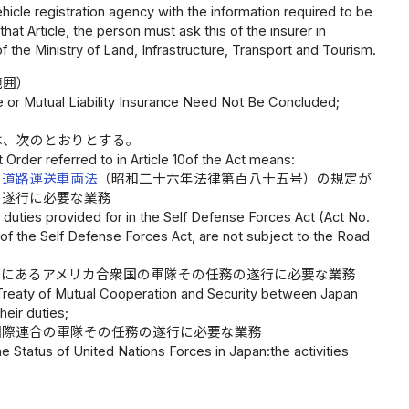
hicle registration agency with the information required to be
that Article, the person must ask this of the insurer in
f the Ministry of Land, Infrastructure, Transport and Tourism.
範囲）
e or Mutual Liability Insurance Need Not Be Concluded;
は、次のとおりとする。
Order referred to in Article 10of the Act means:
り
道路運送車両法
（昭和二十六年法律第百八十五号）の規定が
の遂行に必要な業務
 duties provided for in the Self Defense Forces Act (Act No.
) of the Self Defense Forces Act, are not subject to the Road
内にあるアメリカ合衆国の軍隊その任務の遂行に必要な業務
 Treaty of Mutual Cooperation and Security between Japan
heir duties;
国際連合の軍隊その任務の遂行に必要な業務
 Status of United Nations Forces in Japan:the activities