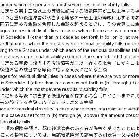
under which the person's most severe residual disability falls;
二に定める第十三級以上の等級に該当する後遺障害が二以上存する
害につき重い後遺障害の該当する等級の一級上位の等級に応ずる同
る同表に定める金額を合算した金額を超えるときは、その合算した
ges for residual disabilities in cases where there are two or more 
in Schedule II (other than in a case as set forth in (b) or (c) abo
 that under which the most severe residual disability falls (or th
ng to the Grades under which each of the residual disabilities fa
 most severe residual disability exceeds the sum total of those a
二に定める等級に該当する後遺障害が二以上存する場合（ロからニ
い後遺障害の該当する等級に応ずる同表に定める金額
ges for residual disabilities in cases where there are two or more 
in Schedule II (other than in a case as set forth in (b) through (
nder which the most severe residual disability falls;
二に定める等級に該当する後遺障害が存する場合（ロからホまでに
障害の該当する等級に応ずる同表に定める金額
ges for residual disability in case where there is a residual disabil
 in a case as set forth in (b) through (e) above):the amount pres
 disability falls.
第一項の保険金額は、既に後遺障害のある者が傷害を受けたことに
害による損害については、当該後遺障害の該当する別表第一又は別