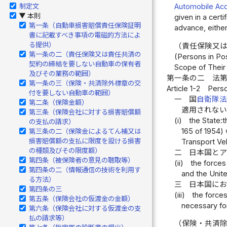
制定文
Automobile Acc
本則
▶
given in a certi
第一条（自動車損害賠償責任保険証明
advance, either
書に記載すべき事項の電磁的方法によ
る提供）
（責任保険又
第一条の二（責任保険又は責任共済の
(Persons in Pos
契約の締結を要しない自動車の保有者
Scope of Their 
及びその業務の範囲）
第一条の二
法
第一条の三（保険・共済除外標章の交
Article 1-2
Perso
付を要しない自動車の範囲）
一
国
自衛隊
第二条（保険金額）
適用されな
第三条（保険会社に対する損害賠償額
(i)
the State:t
の支払の請求）
165 of 1954) 
第三条の二（保険金によるてん補又は
損害賠償額の支払に限度を設ける損害
Transport Veh
の種類及びその限度額）
二
日本国と
第四条（被保険者の意見の聴取等）
(ii)
the forces
第四条の二（情報通信の技術を利用す
and the Unite
る方法）
三
日本国に
第四条の三
(iii)
the force
第五条（保険会社の仮渡金の金額）
necessary for
第六条（保険会社に対する仮渡金の支
払の請求等）
（保険・共済