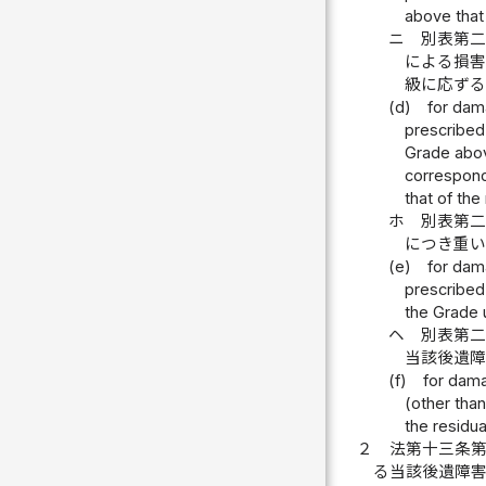
above that 
ニ
別表第
による損
級に応ず
(d)
for dama
prescribed 
Grade above
correspondi
that of the
ホ
別表第
につき重
(e)
for dama
prescribed 
the Grade u
ヘ
別表第
当該後遺
(f)
for dama
(other than
the residual
２
法第十三条
る当該後遺障