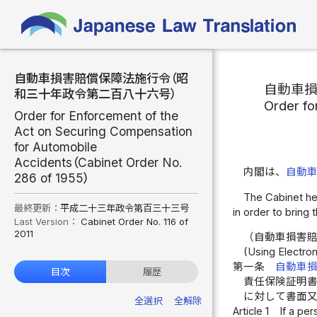
自動車損害賠償保障法施行令（昭
自動車
和三十年政令第二百八十六号）
Order fo
Order for Enforcement of the
Act on Securing Compensation
for Automobile
Accidents（Cabinet Order No.
内閣は、
自動
286 of 1955）
The Cabinet he
最終更新：
平成二十三年政令第百三十三号
in order to bring t
Last Version：
Cabinet Order No. 116 of
2011
（自動車損害
(Using Electron
第一条
自動車
目次
履歴
責任保険証明
に対して書面
全選択
全解除
Article 1
If a per