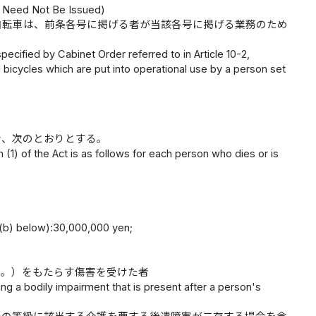
s Need Not Be Issued)
自転車は、前条各号に掲げる者が当該各号に掲げる業務のため
ecified by Cabinet Order referred to in Article 10-2,
 bicycles which are put into operational use by a person set
き、次のとおりとする。
 (1) of the Act is as follows for each person who dies or is
 (b) below):30,000,000 yen;
じ。）をもたらす傷害を受けた者
ing a bodily impairment that is present after a person's