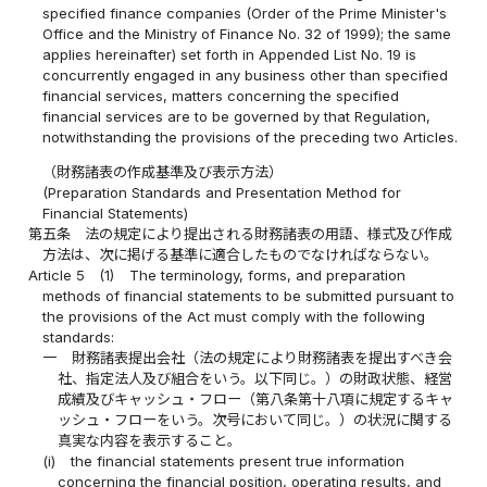
specified finance companies (Order of the Prime Minister's
Office and the Ministry of Finance No. 32 of 1999); the same
applies hereinafter) set forth in Appended List No. 19 is
concurrently engaged in any business other than specified
financial services, matters concerning the specified
financial services are to be governed by that Regulation,
notwithstanding the provisions of the preceding two Articles.
（財務諸表の作成基準及び表示方法）
(Preparation Standards and Presentation Method for
Financial Statements)
第五条
法の規定により提出される財務諸表の用語、様式及び作成
方法は、次に掲げる基準に適合したものでなければならない。
Article 5
(1)
The terminology, forms, and preparation
methods of financial statements to be submitted pursuant to
the provisions of the Act must comply with the following
standards:
一
財務諸表提出会社（法の規定により財務諸表を提出すべき会
社、指定法人及び組合をいう。以下同じ。）の財政状態、経営
成績及びキャッシュ・フロー（第八条第十八項に規定するキャ
ッシュ・フローをいう。次号において同じ。）の状況に関する
真実な内容を表示すること。
(i)
the financial statements present true information
concerning the financial position, operating results, and