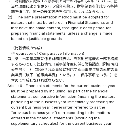
２
財務諸表に記載すべき事項で同一の内容のものについては、正
当な理由により変更を行う場合を除き、財務諸表を作成する各時
期を通じて、同一の表示方法を採用しなければならない。
(2)
The same presentation method must be adopted for
matters that must be entered in Financial Statements and
that have the same content, throughout each period for
preparing financial statements, unless a change is made
based on justifiable grounds.
（比較情報の作成）
(Preparation of Comparative Information)
第六条
当事業年度に係る財務諸表は、当該財務諸表の一部を構成
するものとして比較情報（当事業年度に係る財務諸表（附属明細
表を除く。）に記載された事項に対応する当事業年度の直前の事
業年度（以下「前事業年度」という。）に係る事項をいう。）を
含めて作成しなければならない。
Article 6
Financial statements for the current business year
must be prepared by including, as part of the financial
statements, comparative information (meaning the matters
pertaining to the business year immediately preceding the
current business year (hereinafter referred to as the
"previous business year") corresponding to the matters
entered in the financial statements (excluding the
supplementary schedules) for the current business year).