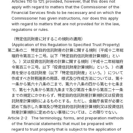
Articles 110 to 121; provided, however, that this does not
apply with regard to matters that the Commissioner of the
Financial Services finds to be necessary and on which the
Commissioner has given instructions, nor does this apply
with regard to matters that are not provided for in the law,
regulations or rules.
（特定信託財産に対するこの規則の適用）
(Application of this Regulation to Specified Trust Property)
第二条の二
特定目的信託財産の計算に関する規則（平成十二年総
理府令第百三十二号。以下「特定目的信託財産計算規則」とい
う。）又は投資信託財産の計算に関する規則（平成十二年総理府
令第百三十三号。以下「投資信託財産計算規則」という。）の適
用を受ける信託財産（以下「特定信託財産」という。）について
作成すべき財務諸表の用語、様式及び作成方法については、第十
一条から第六十八条の二まで、第六十八条の四から第七十七条ま
で、第七十九条から第百九条まで及び第百十条から第百二十一条
までの規定にかかわらず、特定目的信託財産計算規則又は投資信
託財産計算規則によるものとする。ただし、金融庁長官が必要と
認めて指示した事項及び特定目的信託財産計算規則又は投資信託
財産計算規則に定めのない事項については、この限りでない。
Article 2-2
The terminology, forms, and preparation methods
of the financial statements that must be prepared with
regard to trust property that is subject to the application of