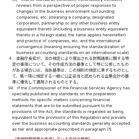
reviews from a perspective of proper responses to
changes in the business environment surrounding
companies, etc. (meaning a company, designated
corporation, partnership or any other business entity
equivalent thereto (including a business entity equivalent
thereto in a foreign state); the same applies hereinafter)
and practice of companies, etc. and the international
convergence (meaning ensuring the standardization of
business accounting standards on an international scale).
４
金融庁長官が、法の規定により提出される財務諸表に関する特
定の事項について、その作成方法の基準として特に公表したもの
がある場合には、当該基準は、この規則の規定に準ずるものとし
て、第一項に規定する一般に公正妥当と認められる企業会計の基
準に優先して適用されるものとする。
(4)
If the Commissioner of the Financial Services Agency has
specially published any standards on the preparation
methods for specific matters concerning financial
statements that are to be submitted pursuant to the
provisions of the Act, the standards is regarded as being
equivalent to the provisions of this Regulation and prevails
over the business accounting standards generally accepted
as fair and appropriate prescribed in paragraph (1).