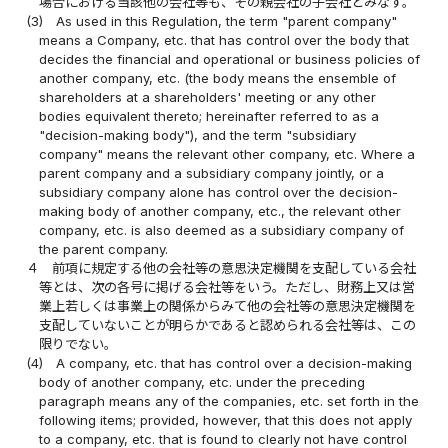
場合における当該他の会社等も、その親会社の子会社とみなす。
(3)
As used in this Regulation, the term "parent company"
means a Company, etc. that has control over the body that
decides the financial and operational or business policies of
another company, etc. (the body means the ensemble of
shareholders at a shareholders' meeting or any other
bodies equivalent thereto; hereinafter referred to as a
"decision-making body"), and the term "subsidiary
company" means the relevant other company, etc. Where a
parent company and a subsidiary company jointly, or a
subsidiary company alone has control over the decision-
making body of another company, etc., the relevant other
company, etc. is also deemed as a subsidiary company of
the parent company.
４
前項に規定する他の会社等の意思決定機関を支配している会社
等とは、次の各号に掲げる会社等をいう。ただし、財務上又は営
業上若しくは事業上の関係からみて他の会社等の意思決定機関を
支配していないことが明らかであると認められる会社等は、この
限りでない。
(4)
A company, etc. that has control over a decision-making
body of another company, etc. under the preceding
paragraph means any of the companies, etc. set forth in the
following items; provided, however, that this does not apply
to a company, etc. that is found to clearly not have control