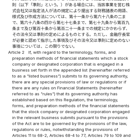
則（以下「準則」という。）がある場合には、当該事業を営む株
式会社又は指定法人が法の規定により提出する財務諸表の用語、
様式及び作成方法については、第十一条から第六十八条の二ま
で、第六十八条の四から第七十七条まで、第七十九条から第百九
条まで及び第百十条から第百二十一条までの規定にかかわらず、
その法令又は準則の定めによるものとする。ただし、金融庁長官
が必要と認めて指示した事項及びその法令又は準則に定めのない
事項については、この限りでない。
Article 2
If, with regard to the terminology, forms, and
preparation methods of financial statements which a stock
company or designated corporation that is engaged in a
business set forth in the appended list (hereinafter referred
to as a "listed business") submits to its governing authority,
there are any special provisions of law or regulations or if
there are any rules on Financial Statements (hereinafter
referred to as "rules") that its governing authority has
established based on this Regulation, the terminology,
forms, and preparation methods of the financial statements
that the stock company or designated corporation engaged
in the relevant business submits pursuant to the provisions
of the Act are to be governed by the provisions of the law,
regulations or rules, notwithstanding the provisions of
Articles 11 to 68-2, Articles 68-4 to 77, Articles 79 to 109 and