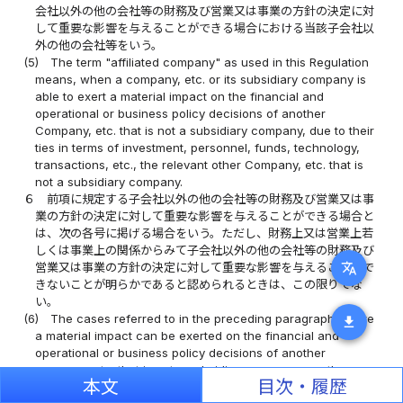
会社以外の他の会社等の財務及び営業又は事業の方針の決定に対
して重要な影響を与えることができる場合における当該子会社以
外の他の会社等をいう。
(5)
The term "affiliated company" as used in this Regulation
means, when a company, etc. or its subsidiary company is
able to exert a material impact on the financial and
operational or business policy decisions of another
Company, etc. that is not a subsidiary company, due to their
ties in terms of investment, personnel, funds, technology,
transactions, etc., the relevant other Company, etc. that is
not a subsidiary company.
６
前項に規定する子会社以外の他の会社等の財務及び営業又は事
業の方針の決定に対して重要な影響を与えることができる場合と
は、次の各号に掲げる場合をいう。ただし、財務上又は営業上若
しくは事業上の関係からみて子会社以外の他の会社等の財務及び
translate
営業又は事業の方針の決定に対して重要な影響を与えることがで
きないことが明らかであると認められるときは、この限りでな
い。
(6)
The cases referred to in the preceding paragraph where
download
a material impact can be exerted on the financial and
operational or business policy decisions of another
company, etc. that is not a subsidiary company are the
本文
目次・履歴
cases set forth in the following items; provided, however,