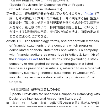
（連結財務諸表を作成している会社の特例）
(Special Provisions for Companies Which Prepare
Consolidated Financial Statements)
第一条の二
連結財務諸表を作成している会社のうち、
会社法
（平
成十七年法律第八十六号）第二条第十一号に規定する会計監査人
設置会社（第二条に規定する別記事業を営む株式会社又は指定法
人を除く。第七章において「特例財務諸表提出会社」という。）
が提出する財務諸表の用語、様式及び作成方法は、同章の定める
ところによることができる。
Article 1-2
The terminology, forms, and preparation methods
of financial statements that a company which prepares
consolidated financial statements and which is a company
with financial auditors as prescribed in Article 2, item (xi) of
the
Companies Act
(Act No. 86 of 2005) (excluding a stock
company or designated corporation engaged in a listed
business as prescribed in Article 2; referred to as a "special
company submitting financial statements" in Chapter VII),
submits may be in accordance with the provisions of that
Chapter.
（指定国際会計基準特定会社の特例）
(Special Provisions for Specified Companies Complying with
Designated International Accounting Standards)
第一条の二の二
法第二条第一項第五号又は第九号に掲げる有価証