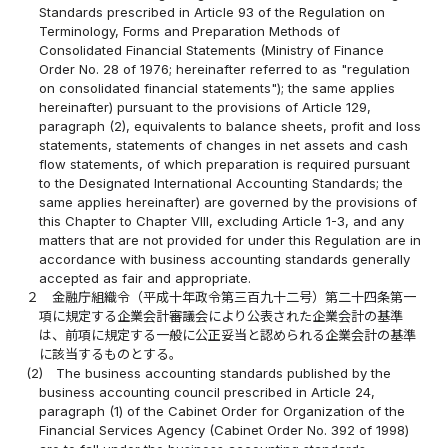
Standards prescribed in Article 93 of the Regulation on
Terminology, Forms and Preparation Methods of
Consolidated Financial Statements (Ministry of Finance
Order No. 28 of 1976; hereinafter referred to as "regulation
on consolidated financial statements"); the same applies
hereinafter) pursuant to the provisions of Article 129,
paragraph (2), equivalents to balance sheets, profit and loss
statements, statements of changes in net assets and cash
flow statements, of which preparation is required pursuant
to the Designated International Accounting Standards; the
same applies hereinafter) are governed by the provisions of
this Chapter to Chapter VIII, excluding Article 1-3, and any
matters that are not provided for under this Regulation are in
accordance with business accounting standards generally
accepted as fair and appropriate.
２
金融庁組織令（平成十年政令第三百九十二号）第二十四条第一
項に規定する企業会計審議会により公表された企業会計の基準
は、前項に規定する一般に公正妥当と認められる企業会計の基準
に該当するものとする。
(2)
The business accounting standards published by the
business accounting council prescribed in Article 24,
paragraph (1) of the Cabinet Order for Organization of the
Financial Services Agency (Cabinet Order No. 392 of 1998)