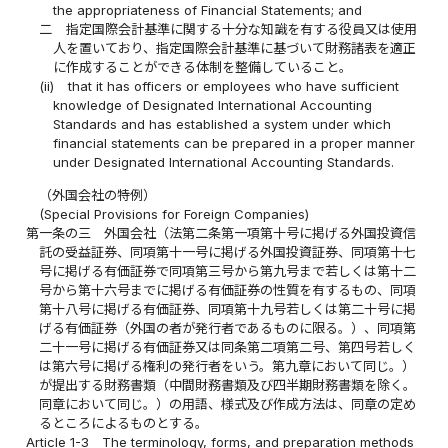
the appropriateness of Financial Statements; and
二
指定国際会計基準に関する十分な知識を有する役員又は使用
人を置いており、指定国際会計基準に基づいて財務諸表を適正
に作成することができる体制を整備していること。
(ii)
that it has officers or employees who have sufficient
knowledge of Designated International Accounting
Standards and has established a system under which
financial statements can be prepared in a proper manner
under Designated International Accounting Standards.
（外国会社の特例）
(Special Provisions for Foreign Companies)
第一条の三
外国会社（法第二条第一項第十号に掲げる外国投資信
託の受益証券、同項第十一号に掲げる外国投資証券、同項第十七
号に掲げる有価証券で同項第三号から第九号まで若しくは第十二
号から第十六号までに掲げる有価証券の性質を有するもの、同項
第十八号に掲げる有価証券、同項第十九号若しくは第二十号に掲
げる有価証券（外国の者が発行者であるものに限る。）、同項第
二十一号に掲げる有価証券又は同条第二項第二号、第四号若しく
は第六号に掲げる権利の発行者をいう。第九章において同じ。）
が提出する財務書類（中間財務書類及び四半期財務書類を除く。
同章において同じ。）の用語、様式及び作成方法は、同章の定め
るところによるものとする。
Article 1-3
The terminology, forms, and preparation methods