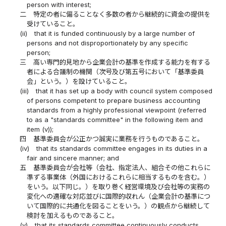
person with interest;
二
特定の者に偏ることなく多数の者から継続的に資金の提供を
受けていること。
(ii)
that it is funded continuously by a large number of
persons and not disproportionately by any specific
person;
三
高い専門的見地から企業会計の基準を作成する能力を有する
者による合議制の機関（次号及び第五号において「基準委員
会」という。）を設けていること。
(iii)
that it has set up a body with council system composed
of persons competent to prepare business accounting
standards from a highly professional viewpoint (referred
to as a "standards committee" in the following item and
item (v));
四
基準委員会が公正かつ誠実に業務を行うものであること。
(iv)
that its standards committee engages in its duties in a
fair and sincere manner; and
五
基準委員会が会社等（会社、指定法人、組合その他これらに
準ずる事業体（外国におけるこれらに相当するものを含む。）
をいう。以下同じ。）を取り巻く経営環境及び会社等の実務の
変化への適確な対応並びに国際的収れん（企業会計の基準につ
いて国際的に共通化を図ることをいう。）の観点から継続して
検討を加えるものであること。
(v)
that its standards committee continuously conducts