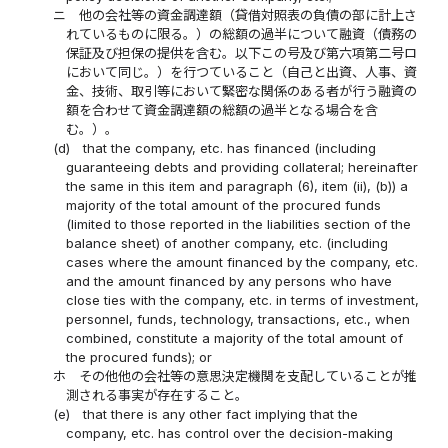
ニ
他の会社等の資金調達額（貸借対照表の負債の部に計上さ
れているものに限る。）の総額の過半について融資（債務の
保証及び担保の提供を含む。以下この号及び第六項第二号ロ
において同じ。）を行つていること（自己と出資、人事、資
金、技術、取引等において緊密な関係のある者が行う融資の
額を合わせて資金調達額の総額の過半となる場合を含
む。）。
(d)
that the company, etc. has financed (including
guaranteeing debts and providing collateral; hereinafter
the same in this item and paragraph (6), item (ii), (b)) a
majority of the total amount of the procured funds
(limited to those reported in the liabilities section of the
balance sheet) of another company, etc. (including
cases where the amount financed by the company, etc.
and the amount financed by any persons who have
close ties with the company, etc. in terms of investment,
personnel, funds, technology, transactions, etc., when
combined, constitute a majority of the total amount of
the procured funds); or
ホ
その他他の会社等の意思決定機関を支配していることが推
測される事実が存在すること。
(e)
that there is any other fact implying that the
company, etc. has control over the decision-making