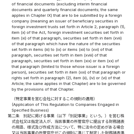
of financial documents (excluding interim financial
documents and quarterly financial documents; the same
applies in Chapter IX) that are to be submitted by a foreign
company (meaning an issuer of beneficiary securities in
foreign investment trusts set forth in Article 2, paragraph (1),
item (x) of the Act, foreign investment securities set forth in
item (xi) of that paragraph, securities set forth in item (xvii)
of that paragraph which have the nature of the securities
set forth in items (iii) to (ix) or items (xii) to (xvi) of that
paragraph, securities set forth in item (xviii) of that
paragraph, securities set forth in item (xix) or item (xx) of
that paragraph (limited to those whose issuer is a foreign
person), securities set forth in item (xxi) of that paragraph or
rights set forth in paragraph (2), item (ii), (iv) or (vi) of that
Article; the same applies in that Chapter) are to be governed
by the provisions of that Chapter.
（特定事業を営む会社に対するこの規則の適用）
(Application of This Regulation to Companies Engaged in
Specified Business)
第二条
別記に掲げる事業（以下「別記事業」という。）を営む株
式会社又は指定法人が、当該事業の所管官庁に提出する財務諸表
の用語、様式及び作成方法について、特に法令の定めがある場合
又は当該事業の所管官庁がこの規則に準じて制定した財務諸表準