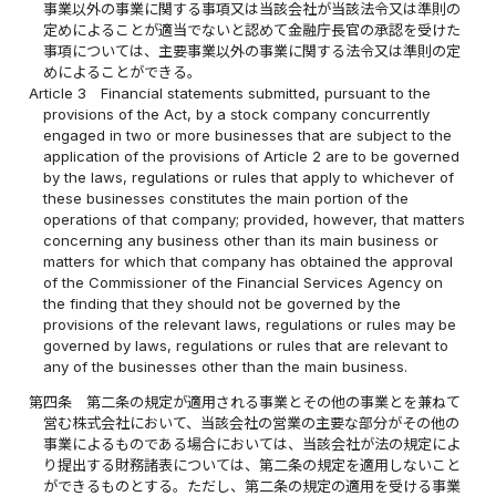
事業以外の事業に関する事項又は当該会社が当該法令又は準則の
定めによることが適当でないと認めて金融庁長官の承認を受けた
事項については、主要事業以外の事業に関する法令又は準則の定
めによることができる。
Article 3
Financial statements submitted, pursuant to the
provisions of the Act, by a stock company concurrently
engaged in two or more businesses that are subject to the
application of the provisions of Article 2 are to be governed
by the laws, regulations or rules that apply to whichever of
these businesses constitutes the main portion of the
operations of that company; provided, however, that matters
concerning any business other than its main business or
matters for which that company has obtained the approval
of the Commissioner of the Financial Services Agency on
the finding that they should not be governed by the
provisions of the relevant laws, regulations or rules may be
governed by laws, regulations or rules that are relevant to
any of the businesses other than the main business.
第四条
第二条の規定が適用される事業とその他の事業とを兼ねて
営む株式会社において、当該会社の営業の主要な部分がその他の
事業によるものである場合においては、当該会社が法の規定によ
り提出する財務諸表については、第二条の規定を適用しないこと
ができるものとする。ただし、第二条の規定の適用を受ける事業