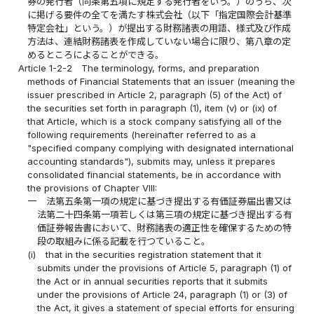
券の発行者（同条第五項に規定する発行者をいう。）のうち、次
に掲げる要件の全てを満たす株式会社（以下「指定国際会計基準
特定会社」という。）が提出する財務諸表の用語、様式及び作成
方法は、連結財務諸表を作成していない場合に限り、第八章の定
めるところによることができる。
Article 1-2-2
The terminology, forms, and preparation
methods of Financial Statements that an issuer (meaning the
issuer prescribed in Article 2, paragraph (5) of the Act) of
the securities set forth in paragraph (1), item (v) or (ix) of
that Article, which is a stock company satisfying all of the
following requirements (hereinafter referred to as a
"specified company complying with designated international
accounting standards"), submits may, unless it prepares
consolidated financial statements, be in accordance with
the provisions of Chapter VIII:
一
法第五条第一項の規定に基づき提出する有価証券届出書又は
法第二十四条第一項若しくは第三項の規定に基づき提出する有
価証券報告書において、財務諸表の適正性を確保するための特
段の取組みに係る記載を行つていること。
(i)
that in the securities registration statement that it
submits under the provisions of Article 5, paragraph (1) of
the Act or in annual securities reports that it submits
under the provisions of Article 24, paragraph (1) or (3) of
the Act, it gives a statement of special efforts for ensuring