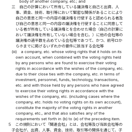
body of another company, etc.; and
三
自己の計算において所有している議決権と自己と出資、人
事、資金、技術、取引等において緊密な関係があることにより
自己の意思と同一の内容の議決権を行使すると認められる者及
び自己の意思と同一の内容の議決権を行使することに同意して
いる者が所有している議決権とを合わせた場合（自己の計算に
おいて議決権を所有していない場合を含む。）に他の会社等の
議決権の過半数を占めている会社等であつて、かつ、前号ロか
らホまでに掲げるいずれかの要件に該当する会社等
(iii)
a company, etc. whose voting rights that it holds on its
own account, when combined with the voting rights held
by any persons who are found to exercise their voting
rights in accordance with the wishes of the company, etc.
due to their close ties with the company, etc. in terms of
investment, personnel, funds, technology, transactions,
etc. and with those held by any persons who have agreed
to exercise their voting rights in accordance with the
wishes of the company, etc. (including cases where the
company, etc. holds no voting rights on its own account),
constitute the majority of the voting rights in another
company, etc., and that also satisfies any of the
requirements set forth in (b) to (e) of the preceding item.
５
この規則において「関連会社」とは、会社等及び当該会社等の
子会社が、出資、人事、資金、技術、取引等の関係を通じて、子