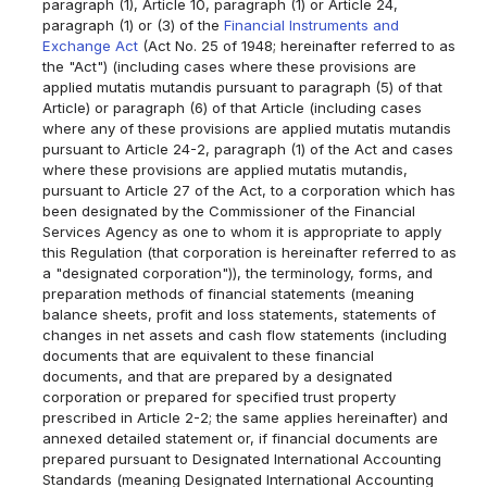
paragraph (1), Article 10, paragraph (1) or Article 24,
paragraph (1) or (3) of the
Financial Instruments and
Exchange Act
(Act No. 25 of 1948; hereinafter referred to as
the "Act") (including cases where these provisions are
applied mutatis mutandis pursuant to paragraph (5) of that
Article) or paragraph (6) of that Article (including cases
where any of these provisions are applied mutatis mutandis
pursuant to Article 24-2, paragraph (1) of the Act and cases
where these provisions are applied mutatis mutandis,
pursuant to Article 27 of the Act, to a corporation which has
been designated by the Commissioner of the Financial
Services Agency as one to whom it is appropriate to apply
this Regulation (that corporation is hereinafter referred to as
a "designated corporation")), the terminology, forms, and
preparation methods of financial statements (meaning
balance sheets, profit and loss statements, statements of
changes in net assets and cash flow statements (including
documents that are equivalent to these financial
documents, and that are prepared by a designated
corporation or prepared for specified trust property
prescribed in Article 2-2; the same applies hereinafter) and
annexed detailed statement or, if financial documents are
prepared pursuant to Designated International Accounting
Standards (meaning Designated International Accounting