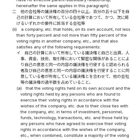
hereinafter the same applies in this paragraph);
二
他の会社等の議決権の百分の四十以上、百分の五十以下を自
己の計算において所有している会社等であつて、かつ、次に掲
げるいずれかの要件に該当する会社等
(ii)
a company, etc. that holds, on its own account, not less
than forty percent and not more than fifty percent of the
voting rights in another company, etc., and that also
satisfies any of the following requirements:
イ
自己の計算において所有している議決権と自己と出資、人
事、資金、技術、取引等において緊密な関係があることによ
り自己の意思と同一の内容の議決権を行使すると認められる
者及び自己の意思と同一の内容の議決権を行使することに同
意している者が所有している議決権とを合わせて、他の会社
等の議決権の過半数を占めていること。
(a)
that the voting rights held on its own account and the
voting rights held by any persons who are found to
exercise their voting rights in accordance with the
wishes of the company, etc. due to their close ties with
the company, etc. in terms of investment, personnel,
funds, technology, transactions, etc. and those held by
any persons who have agreed to exercise their voting
rights in accordance with the wishes of the company,
etc., when combined, constitute a majority of the voting