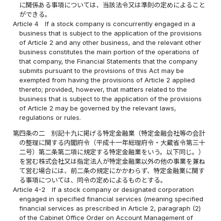
に関係ある事項については、当該法令又は準則の定めによること
ができる。
Article 4
If a stock company is concurrently engaged in a
business that is subject to the application of the provisions
of Article 2 and any other business, and the relevant other
business constitutes the main portion of the operations of
that company, the Financial Statements that the company
submits pursuant to the provisions of this Act may be
exempted from having the provisions of Article 2 applied
thereto; provided, however, that matters related to the
business that is subject to the application of the provisions
of Article 2 may be governed by the relevant laws,
regulations or rules.
第四条の二
別記十九に掲げる特定金融業（特定金融会社等の会計
の整理に関する内閣府令（平成十一年総理府令・大蔵省令第三十
二号）第二条第二項に規定する特定金融業をいう。以下同じ。）
を営む株式会社又は指定法人が特定金融業以外の他の事業を兼ね
て営む場合には、前二条の規定にかかわらず、特定金融業に関す
る事項については、同令の定めによるものとする。
Article 4-2
If a stock company or designated corporation
engaged in specified financial services (meaning specified
financial services as prescribed in Article 2, paragraph (2)
of the Cabinet Office Order on Account Management of