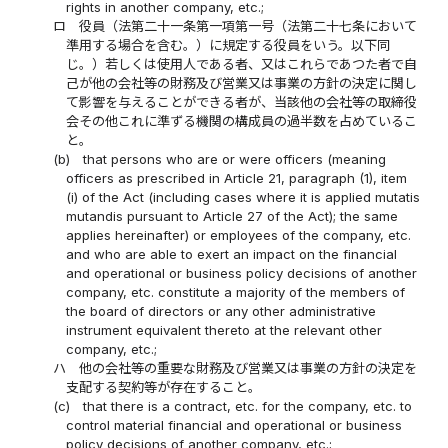
rights in another company, etc.;
ロ
役員（法第二十一条第一項第一号（法第二十七条において
準用する場合を含む。）に規定する役員をいう。以下同
じ。）若しくは使用人である者、又はこれらであつた者で自
己が他の会社等の財務及び営業又は事業の方針の決定に関し
て影響を与えることができる者が、当該他の会社等の取締役
会その他これに準ずる機関の構成員の過半数を占めているこ
と。
(b)
that persons who are or were officers (meaning
officers as prescribed in Article 21, paragraph (1), item
(i) of the Act (including cases where it is applied mutatis
mutandis pursuant to Article 27 of the Act); the same
applies hereinafter) or employees of the company, etc.
and who are able to exert an impact on the financial
and operational or business policy decisions of another
company, etc. constitute a majority of the members of
the board of directors or any other administrative
instrument equivalent thereto at the relevant other
company, etc.;
ハ
他の会社等の重要な財務及び営業又は事業の方針の決定を
支配する契約等が存在すること。
(c)
that there is a contract, etc. for the company, etc. to
control material financial and operational or business
policy decisions of another company, etc.;