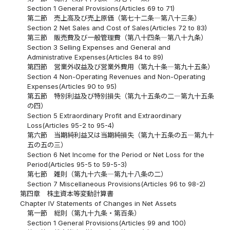
Section 1 General Provisions(Articles 69 to 71)
第二節 売上高及び売上原価（第七十二条―第八十三条）
Section 2 Net Sales and Cost of Sales(Articles 72 to 83)
第三節 販売費及び一般管理費（第八十四条―第八十九条）
Section 3 Selling Expenses and General and
Administrative Expenses(Articles 84 to 89)
第四節 営業外収益及び営業外費用（第九十条―第九十五条）
Section 4 Non-Operating Revenues and Non-Operating
Expenses(Articles 90 to 95)
第五節 特別利益及び特別損失（第九十五条の二―第九十五条
の四）
Section 5 Extraordinary Profit and Extraordinary
Loss(Articles 95-2 to 95-4)
第六節 当期純利益又は当期純損失（第九十五条の五―第九十
五の五の三）
Section 6 Net Income for the Period or Net Loss for the
Period(Articles 95-5 to 59-5-3)
第七節 雑則（第九十六条―第九十八条の二）
Section 7 Miscellaneous Provisions(Articles 96 to 98-2)
第四章 株主資本等変動計算書
Chapter IV Statements of Changes in Net Assets
第一節 総則（第九十九条・第百条）
Section 1 General Provisions(Articles 99 and 100)