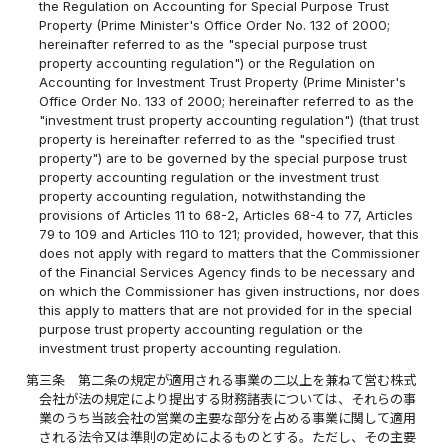
the Regulation on Accounting for Special Purpose Trust
Property (Prime Minister's Office Order No. 132 of 2000;
hereinafter referred to as the "special purpose trust
property accounting regulation") or the Regulation on
Accounting for Investment Trust Property (Prime Minister's
Office Order No. 133 of 2000; hereinafter referred to as the
"investment trust property accounting regulation") (that trust
property is hereinafter referred to as the "specified trust
property") are to be governed by the special purpose trust
property accounting regulation or the investment trust
property accounting regulation, notwithstanding the
provisions of Articles 11 to 68-2, Articles 68-4 to 77, Articles
79 to 109 and Articles 110 to 121; provided, however, that this
does not apply with regard to matters that the Commissioner
of the Financial Services Agency finds to be necessary and
on which the Commissioner has given instructions, nor does
this apply to matters that are not provided for in the special
purpose trust property accounting regulation or the
investment trust property accounting regulation.
第三条
第二条の規定が適用される事業の二以上を兼ねて営む株式
会社が法の規定により提出する財務諸表については、それらの事
業のうち当該会社の営業の主要な部分を占める事業に関して適用
される法令又は準則の定めによるものとする。ただし、その主要