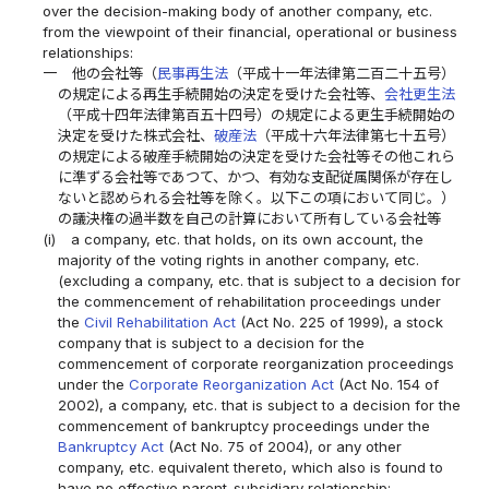
over the decision-making body of another company, etc.
from the viewpoint of their financial, operational or business
relationships:
一
他の会社等（
民事再生法
（平成十一年法律第二百二十五号）
の規定による再生手続開始の決定を受けた会社等、
会社更生法
（平成十四年法律第百五十四号）の規定による更生手続開始の
決定を受けた株式会社、
破産法
（平成十六年法律第七十五号）
の規定による破産手続開始の決定を受けた会社等その他これら
に準ずる会社等であつて、かつ、有効な支配従属関係が存在し
ないと認められる会社等を除く。以下この項において同じ。）
の議決権の過半数を自己の計算において所有している会社等
(i)
a company, etc. that holds, on its own account, the
majority of the voting rights in another company, etc.
(excluding a company, etc. that is subject to a decision for
the commencement of rehabilitation proceedings under
the
Civil Rehabilitation Act
(Act No. 225 of 1999), a stock
company that is subject to a decision for the
commencement of corporate reorganization proceedings
under the
Corporate Reorganization Act
(Act No. 154 of
2002), a company, etc. that is subject to a decision for the
commencement of bankruptcy proceedings under the
Bankruptcy Act
(Act No. 75 of 2004), or any other
company, etc. equivalent thereto, which also is found to
have no effective parent-subsidiary relationship;