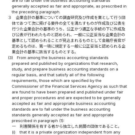
are to fall under the business accounting standards
generally accepted as fair and appropriate, as prescribed in
the preceding paragraph.
３
企業会計の基準についての調査研究及び作成を業として行う団
体であつて次に掲げる要件の全てを満たすものが作成及び公表を
行つた企業会計の基準のうち、公正かつ適正な手続の下に作成及
び公表が行われたものと認められ、一般に公正妥当な企業会計の
基準として認められることが見込まれるものとして金融庁長官が
定めるものは、第一項に規定する一般に公正妥当と認められる企
業会計の基準に該当するものとする。
(3)
From among the business accounting standards
prepared and published by organizations that research,
study, and prepare business accounting standards on a
regular basis, and that satisfy all of the following
requirements, those which are specified by the
Commissioner of the Financial Services Agency as such that
are found to have been prepared and published under fair
and proper procedures and are expected to be generally
accepted as fair and appropriate business accounting
standards are to fall under the business accounting
standards generally accepted as fair and appropriate
prescribed in paragraph (1):
一
利害関係を有する者から独立した民間の団体であること。
(i)
that it is a private organization independent from any