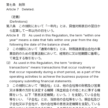
第七条
削除
Article 7
Deleted.
（定義）
(Definitions)
第八条
この規則において「一年内」とは、貸借対照表日の翌日か
ら起算して一年以内の日をいう。
Article 8
(1)
As used in this Regulation, the term "within one
year" means a date that falls within one year from the day
following the date of the balance sheet.
２
この規則において「通常の取引」とは、財務諸表提出会社の事
業目的のための営業活動において、経常的に又は短期間に循環し
て発生する取引をいう。
(2)
As used in this Regulation, the term "ordinary
transactions" means transactions that occur routinely or
that occur repeatedly during a short period, as a part of the
operating activities to achieve the business purpose of the
company submitting financial statements.
３
この規則において「親会社」とは、他の会社等の財務及び営業
又は事業の方針を決定する機関（株主総会その他これに準ずる機
関をいう。以下「意思決定機関」という。）を支配している会社
等をいい、「子会社」とは、当該他の会社等をいう。親会社及び
子会社又は子会社が、他の会社等の意思決定機関を支配している