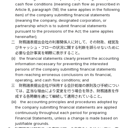
cash flow conditions (meaning cash flow as prescribed in
Article 8, paragraph (18); the same applies in the following
item) of the company submitting financial statements
(meaning the company, designated corporation, or
partnership which is to submit financial statements
pursuant to the provisions of the Act; the same applies
hereinafter);
二
財務諸表提出会社の利害関係人に対して、その財政、経営及
びキャッシュ・フローの状況に関する判断を誤らせないために
必要な会計事実を明瞭に表示すること。
(ii)
the financial statements clearly present the accounting
information necessary for preventing the interested
persons of the company submitting financial statements
from reaching erroneous conclusions on its financial,
operating, and cash flow conditions; and
三
財務諸表提出会社が採用する会計処理の原則及び手続につい
ては、正当な理由により変更を行う場合を除き、財務諸表を作
成する各時期を通じて継続して適用されていること。
(iii)
the accounting principles and procedures adopted by
the company submitting financial statements are applied
continuously throughout each period for preparing
Financial Statements, unless a change is made based on
justifiable grounds.