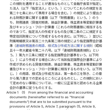
この規則を適用することが適当なものとして金融庁長官が指定し
た法人（以下「指定法人」という。）についてこれらの規定を法
第二十七条において準用する場合を含む。）の規定により提出さ
れる財務計算に関する書類（以下「財務書類」という。）のう
ち、財務諸表（貸借対照表、損益計算書、株主資本等変動計算書
及びキャッシュ・フロー計算書（これらの財務書類に相当するも
のであつて、指定法人の作成するもの及び第二条の二に規定する
特定信託財産について作成するものを含む。以下同じ。）並びに
附属明細表又は第百二十九条第二項の規定により指定国際会計基
準（
連結財務諸表の用語、様式及び作成方法に関する規則
（昭和
五十一年大蔵省令第二十八号。以下「連結財務諸表規則」とい
う。）第九十三条に規定する指定国際会計基準をいう。以下同
じ。）により作成する場合において当該指定国際会計基準により
作成が求められる貸借対照表、損益計算書、株主資本等変動計算
書及びキャッシュ・フロー計算書に相当するものをいう。以下同
じ。）の用語、様式及び作成方法は、第一条の三を除き、この章
から第八章までの定めるところによるものとし、この規則におい
て定めのない事項については、一般に公正妥当と認められる企業
会計の基準に従うものとする。
Article 1
(1)
From among the financial and accounting
documents (hereinafter referred to as "financial
documents") that are to be submitted pursuant to the
provisions of Article 5, Article 7, paragraph (1), Article 9,