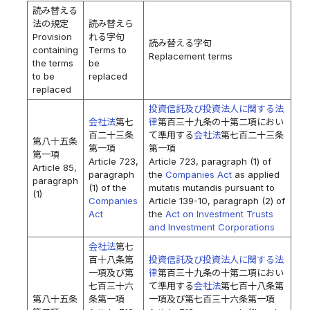
読み替える
法の規定
読み替えら
Provision
れる字句
読み替える字句
containing
Terms to
Replacement terms
the terms
be
to be
replaced
replaced
投資信託及び投資法人に関する法
会社法
第七
律
第百三十九条の十第二項におい
百二十三条
て準用する
会社法
第七百二十三条
第八十五条
第一項
第一項
第一項
Article 723,
Article 723, paragraph (1) of
Article 85,
paragraph
the
Companies Act
as applied
paragraph
(1) of the
mutatis mutandis pursuant to
(1)
Companies
Article 139-10, paragraph (2) of
Act
the
Act on Investment Trusts
and Investment Corporations
会社法
第七
百十八条第
投資信託及び投資法人に関する法
一項及び第
律
第百三十九条の十第二項におい
七百三十六
て準用する
会社法
第七百十八条第
第八十五条
条第一項
一項及び第七百三十六条第一項