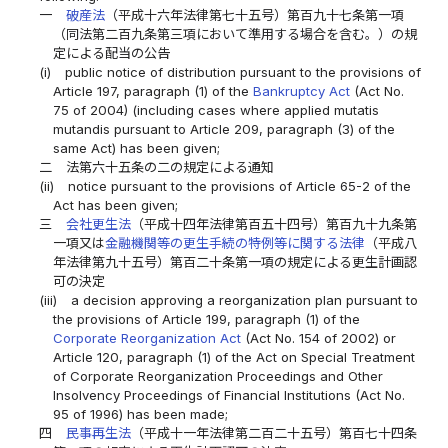
一
破産法
（平成十六年法律第七十五号）第百九十七条第一項
（同法第二百九条第三項において準用する場合を含む。）の規
定による配当の公告
(i)
public notice of distribution pursuant to the provisions of
Article 197, paragraph (1) of the
Bankruptcy Act
(Act No.
75 of 2004) (including cases where applied mutatis
mutandis pursuant to Article 209, paragraph (3) of the
same Act) has been given;
二
法第六十五条の二の規定による通知
(ii)
notice pursuant to the provisions of Article 65-2 of the
Act has been given;
三
会社更生法
（平成十四年法律第百五十四号）第百九十九条第
一項又は
金融機関等の更生手続の特例等に関する法律
（平成八
年法律第九十五号）第百二十条第一項の規定による更生計画認
可の決定
(iii)
a decision approving a reorganization plan pursuant to
the provisions of Article 199, paragraph (1) of the
Corporate Reorganization Act
(Act No. 154 of 2002) or
Article 120, paragraph (1) of the Act on Special Treatment
of Corporate Reorganization Proceedings and Other
Insolvency Proceedings of Financial Institutions (Act No.
95 of 1996) has been made;
四
民事再生法
（平成十一年法律第二百二十五号）第百七十四条