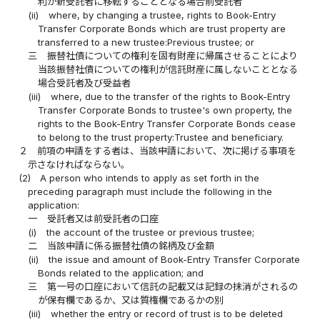
利が新受託者に移転することとなる場合前受託者
(ii)
where, by changing a trustee, rights to Book-Entry
Transfer Corporate Bonds which are trust property are
transferred to a new trustee:Previous trustee; or
三
振替社債についての権利を固有財産に帰属させることにより
当該振替社債についての権利が信託財産に属しないこととなる
場合受託者及び受益者
(iii)
where, due to the transfer of the rights to Book-Entry
Transfer Corporate Bonds to trustee's own property, the
rights to the Book-Entry Transfer Corporate Bonds cease
to belong to the trust property:Trustee and beneficiary.
２
前項の申請をする者は、当該申請において、次に掲げる事項を
示さなければならない。
(2)
A person who intends to apply as set forth in the
preceding paragraph must include the following in the
application:
一
受託者又は前受託者の口座
(i)
the account of the trustee or previous trustee;
二
当該申請に係る振替社債の銘柄及び金額
(ii)
the issue and amount of Book-Entry Transfer Corporate
Bonds related to the application; and
三
第一号の口座において信託の記載又は記録の抹消がされるの
が保有欄であるか、又は質権欄であるかの別
(iii)
whether the entry or record of trust is to be deleted