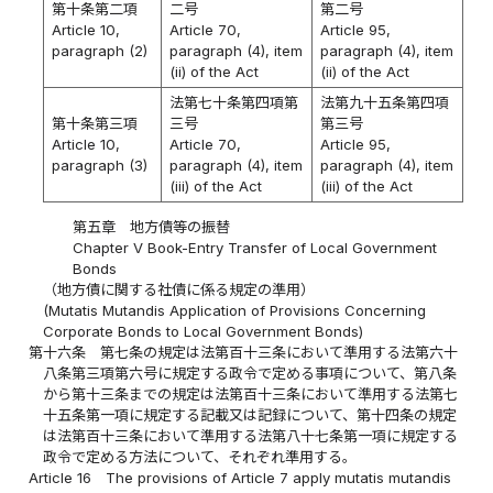
第十条第二項
二号
第二号
Article 10,
Article 70,
Article 95,
paragraph (2)
paragraph (4), item
paragraph (4), item
(ii) of the Act
(ii) of the Act
法第七十条第四項第
法第九十五条第四項
第十条第三項
三号
第三号
Article 10,
Article 70,
Article 95,
paragraph (3)
paragraph (4), item
paragraph (4), item
(iii) of the Act
(iii) of the Act
第五章 地方債等の振替
Chapter V Book-Entry Transfer of Local Government
Bonds
（地方債に関する社債に係る規定の準用）
(Mutatis Mutandis Application of Provisions Concerning
Corporate Bonds to Local Government Bonds)
第十六条
第七条の規定は法第百十三条において準用する法第六十
八条第三項第六号に規定する政令で定める事項について、第八条
から第十三条までの規定は法第百十三条において準用する法第七
十五条第一項に規定する記載又は記録について、第十四条の規定
は法第百十三条において準用する法第八十七条第一項に規定する
政令で定める方法について、それぞれ準用する。
Article 16
The provisions of Article 7 apply mutatis mutandis