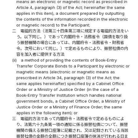
means an electronic or magnetic record as prescribed in
Article 4, paragraph (3) of the Act; hereinafter the same
applies in this item), a document prepared by outputting
the contents of the information recorded in the electronic
or magnetic record) to the Participant;
二
電磁的方法（法第三十四条第三項に規定する電磁的方法をい
う。以下同じ。）であって内閣府令・法務省令（国債を取り扱
う振替機関の場合にあっては、内閣府令・法務省令・財務省
令。次号において同じ。）で定めるものにより、振替社債の内
容を加入者に提供する方法
(ii)
a method of providing the contents of Book-Entry
Transfer Corporate Bonds to a Participant by electronic or
magnetic means (electronic or magnetic means as
prescribed in Article 34, paragraph (3) of the Act; the
same applies hereinafter) specified by a Cabinet Office
Order or a Ministry of Justice Order (in the case of a
Book-Entry Transfer Institution which handles national
government bonds, a Cabinet Office Order, a Ministry of
Justice Order or a Ministry of Finance Order; the same
applies in the following item); or
三
電磁的方法であって内閣府令・法務省令で定めるものによ
り、法第六十九条第一項の通知に係る振替社債について、振替
機関の備える振替口座簿に記載され、又は記録されている当該
振替社債の金額の全額につき振替口座簿の抹消が行われる日ま