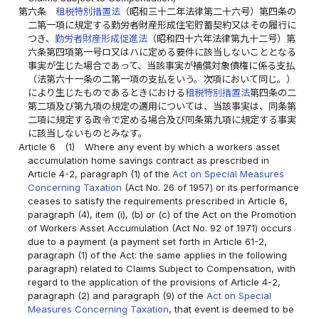
第六条
租税特別措置法
（昭和三十二年法律第二十六号）第四条の
二第一項に規定する勤労者財産形成住宅貯蓄契約又はその履行に
つき、
勤労者財産形成促進法
（昭和四十六年法律第九十二号）第
六条第四項第一号ロ又はハに定める要件に該当しないこととなる
事実が生じた場合であって、当該事実が補償対象債権に係る支払
（法第六十一条の二第一項の支払をいう。次項において同じ。）
により生じたものであるときにおける
租税特別措置法
第四条の二
第二項及び第九項の規定の適用については、当該事実は、同条第
二項に規定する政令で定める場合及び同条第九項に規定する事実
に該当しないものとみなす。
Article 6
(1)
Where any event by which a workers asset
accumulation home savings contract as prescribed in
Article 4-2, paragraph (1) of the
Act on Special Measures
Concerning Taxation
(Act No. 26 of 1957) or its performance
ceases to satisfy the requirements prescribed in Article 6,
paragraph (4), item (i), (b) or (c) of the Act on the Promotion
of Workers Asset Accumulation (Act No. 92 of 1971) occurs
due to a payment (a payment set forth in Article 61-2,
paragraph (1) of the Act: the same applies in the following
paragraph) related to Claims Subject to Compensation, with
regard to the application of the provisions of Article 4-2,
paragraph (2) and paragraph (9) of the
Act on Special
Measures Concerning Taxation
, that event is deemed to be