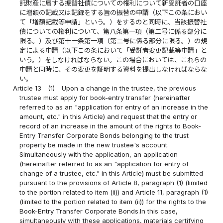
託財産に属する振替社債についての権利について新受託者の口座
に増額の記載又は記録をする旨の振替の申請（以下この条におい
て「増額記載等申請」という。）をするのと同時に、当該振替社
債についての権利について、第八条第一項（第二号に係る部分に
限る。）及び第十一条第一項（第二号に係る部分に限る。）の規
定による申請（以下この条において「受託者変更記載等申請」と
いう。）をしなければならない。この場合においては、これらの
申請と同時に、その変更を証明する資料を提出しなければならな
い。
Article 13
(1)
Upon a change in the trustee, the previous
trustee must apply for book-entry transfer (hereinafter
referred to as an "application for entry of an increase in the
amount, etc." in this Article) and request that the entry or
record of an increase in the amount of the rights to Book-
Entry Transfer Corporate Bonds belonging to the trust
property be made in the new trustee's account.
Simultaneously with the application, an application
(hereinafter referred to as an "application for entry of
change of a trustee, etc." in this Article) must be submitted
pursuant to the provisions of Article 8, paragraph (1) (limited
to the portion related to item (ii)) and Article 11, paragraph (1)
(limited to the portion related to item (ii)) for the rights to the
Book-Entry Transfer Corporate Bonds.In this case,
simultaneously with these applications, materials certifying