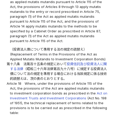
as applied mutatis mutandis pursuant to Article 115 of the
Act, the provisions of Articles 8 through 13 apply mutatis
mutandis to the entry or record prescribed in Article 75,
paragraph (1) of the Act as applied mutatis mutandis
pursuant to Article 115 of the Act, and the provisions of
Article 14 apply mutatis mutandis to the methods to be
specified by a Cabinet Order as prescribed in Article 87,
paragraph (1) of the Act as applied mutatis mutandis
pursuant to Article 115 of the Act.
（投資法人債について準用する法の規定の読替え）
(Replacement of Terms in the Provisions of the Act as
Applied Mutatis Mutandis to Investment Corporation Bonds)
第十八条
法第百十五条の規定において
投資信託及び投資法人に関
する法律
（昭和二十六年法律第百九十八号）に規定する投資法人
債について法の規定を準用する場合における当該規定に係る技術
的読替えは、次の表のとおりとする。
Article 18
Where, under the provisions of Article 115 of the
Act, the provisions of the Act are applied mutatis mutandis
to investment corporation bonds as prescribed in the
Act on
Investment Trusts and Investment Corporations
(Act No. 198
of 1951), the technical replacement of terms related to the
provisions is to be carried out as prescribed in the following
table: