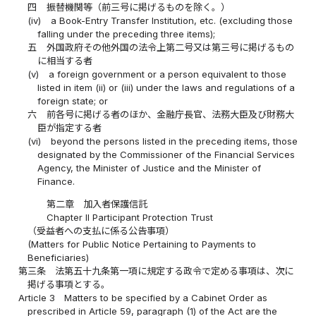
四
振替機関等（前三号に掲げるものを除く。）
(iv)
a Book-Entry Transfer Institution, etc. (excluding those
falling under the preceding three items);
五
外国政府その他外国の法令上第二号又は第三号に掲げるもの
に相当する者
(v)
a foreign government or a person equivalent to those
listed in item (ii) or (iii) under the laws and regulations of a
foreign state; or
六
前各号に掲げる者のほか、金融庁長官、法務大臣及び財務大
臣が指定する者
(vi)
beyond the persons listed in the preceding items, those
designated by the Commissioner of the Financial Services
Agency, the Minister of Justice and the Minister of
Finance.
第二章 加入者保護信託
Chapter II Participant Protection Trust
（受益者への支払に係る公告事項）
(Matters for Public Notice Pertaining to Payments to
Beneficiaries)
第三条
法第五十九条第一項に規定する政令で定める事項は、次に
掲げる事項とする。
Article 3
Matters to be specified by a Cabinet Order as
prescribed in Article 59, paragraph (1) of the Act are the