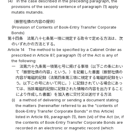
(4)
In the case described in the preceding paragraph, the
provisions of the second sentence of paragraph (1) apply
mutatis mutandis.
（振替社債の内容の提供）
(Provision of Contents of Book-Entry Transfer Corporate
Bonds)
第十四条
法第八十七条第一項に規定する政令で定める方法は、次
のいずれかの方法とする。
Article 14
The method to be specified by a Cabinet Order as
prescribed in Article 87, paragraph (1) of the Act is any of
the following:
一
法第六十九条第一項第七号に掲げる事項（以下この条におい
て「振替社債の内容」という。）を記載した書面（振替社債の
内容が電磁的記録（法第四条第三項に規定する電磁的記録をい
う。以下この号において同じ。）に記録されている場合にあっ
ては、当該電磁的記録に記録された情報の内容を出力すること
により作成した書面）を加入者に交付又は送付する方法
(i)
a method of delivering or sending a document stating
the matters (hereinafter referred to as the "contents of
Book-Entry Transfer Corporate Bonds" in this Article)
listed in Article 69, paragraph (1), item (vii) of the Act (or, if
the contents of Book-Entry Transfer Corporate Bonds are
recorded in an electronic or magnetic record (which