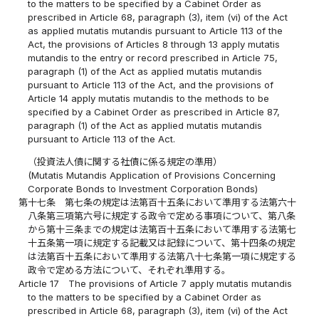
to the matters to be specified by a Cabinet Order as
prescribed in Article 68, paragraph (3), item (vi) of the Act
as applied mutatis mutandis pursuant to Article 113 of the
Act, the provisions of Articles 8 through 13 apply mutatis
mutandis to the entry or record prescribed in Article 75,
paragraph (1) of the Act as applied mutatis mutandis
pursuant to Article 113 of the Act, and the provisions of
Article 14 apply mutatis mutandis to the methods to be
specified by a Cabinet Order as prescribed in Article 87,
paragraph (1) of the Act as applied mutatis mutandis
pursuant to Article 113 of the Act.
（投資法人債に関する社債に係る規定の準用）
(Mutatis Mutandis Application of Provisions Concerning
Corporate Bonds to Investment Corporation Bonds)
第十七条
第七条の規定は法第百十五条において準用する法第六十
八条第三項第六号に規定する政令で定める事項について、第八条
から第十三条までの規定は法第百十五条において準用する法第七
十五条第一項に規定する記載又は記録について、第十四条の規定
は法第百十五条において準用する法第八十七条第一項に規定する
政令で定める方法について、それぞれ準用する。
Article 17
The provisions of Article 7 apply mutatis mutandis
to the matters to be specified by a Cabinet Order as
prescribed in Article 68, paragraph (3), item (vi) of the Act