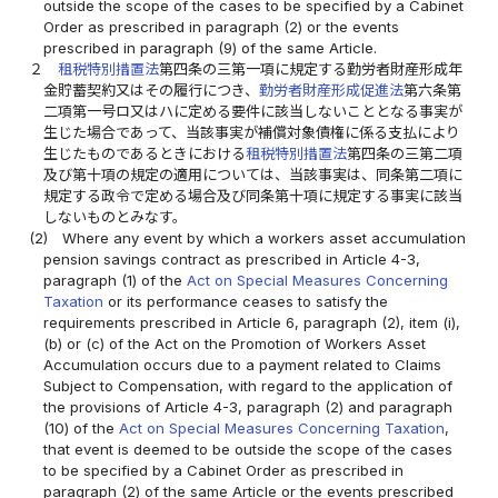
outside the scope of the cases to be specified by a Cabinet
Order as prescribed in paragraph (2) or the events
prescribed in paragraph (9) of the same Article.
２
租税特別措置法
第四条の三第一項に規定する勤労者財産形成年
金貯蓄契約又はその履行につき、
勤労者財産形成促進法
第六条第
二項第一号ロ又はハに定める要件に該当しないこととなる事実が
生じた場合であって、当該事実が補償対象債権に係る支払により
生じたものであるときにおける
租税特別措置法
第四条の三第二項
及び第十項の規定の適用については、当該事実は、同条第二項に
規定する政令で定める場合及び同条第十項に規定する事実に該当
しないものとみなす。
(2)
Where any event by which a workers asset accumulation
pension savings contract as prescribed in Article 4-3,
paragraph (1) of the
Act on Special Measures Concerning
Taxation
or its performance ceases to satisfy the
requirements prescribed in Article 6, paragraph (2), item (i),
(b) or (c) of the Act on the Promotion of Workers Asset
Accumulation occurs due to a payment related to Claims
Subject to Compensation, with regard to the application of
the provisions of Article 4-3, paragraph (2) and paragraph
(10) of the
Act on Special Measures Concerning Taxation
,
that event is deemed to be outside the scope of the cases
to be specified by a Cabinet Order as prescribed in
paragraph (2) of the same Article or the events prescribed