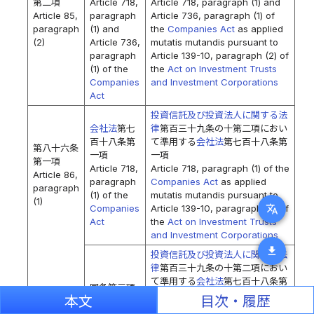
第二項
Article 718,
Article 718, paragraph (1) and
Article 85,
paragraph
Article 736, paragraph (1) of
paragraph
(1) and
the
Companies Act
as applied
(2)
Article 736,
mutatis mutandis pursuant to
paragraph
Article 139-10, paragraph (2) of
(1) of the
the
Act on Investment Trusts
Companies
and Investment Corporations
Act
投資信託及び投資法人に関する法
会社法
第七
律
第百三十九条の十第二項におい
百十八条第
て準用する
会社法
第七百十八条第
第八十六条
一項
一項
第一項
Article 718,
Article 718, paragraph (1) of the
Article 86,
paragraph
Companies Act
as applied
paragraph
(1) of the
mutatis mutandis pursuant to
(1)
translate
Companies
Article 139-10, paragraph (2) of
Act
the
Act on Investment Trusts
and Investment Corporations
download
投資信託及び投資法人に関する法
律
第百三十九条の十第二項におい
て準用する
会社法
第七百十八条第
同条第三項
三項
本文
目次・履歴
paragraph
Article 718, paragraph (3) of
(3) of the