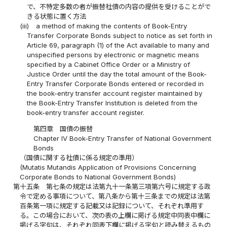
で、不特定多数の者が振替社債の内容の提供を受けることがで
きる状態に置く方法
(iii)
a method of making the contents of Book-Entry
Transfer Corporate Bonds subject to notice as set forth in
Article 69, paragraph (1) of the Act available to many and
unspecified persons by electronic or magnetic means
specified by a Cabinet Office Order or a Ministry of
Justice Order until the day the total amount of the Book-
Entry Transfer Corporate Bonds entered or recorded in
the book-entry transfer account register maintained by
the Book-Entry Transfer Institution is deleted from the
book-entry transfer account register.
第四章 国債の振替
Chapter IV Book-Entry Transfer of National Government
Bonds
（国債に関する社債に係る規定の準用）
(Mutatis Mutandis Application of Provisions Concerning
Corporate Bonds to National Government Bonds)
第十五条
第七条の規定は法第九十一条第三項第六号に規定する政
令で定める事項について、第八条から第十三条までの規定は法第
百条第一項に規定する記載又は記録について、それぞれ準用す
る。この場合において、次の表の上欄に掲げる規定中同表中欄に
掲げる字句は、それぞれ同表下欄に掲げる字句と読み替えるもの