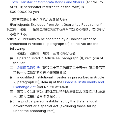
Entry Transfer of Corporate Bonds and Shares
(Act No. 75
of 2001; hereinafter referred to as the "Act") is
500,000,000 yen.
（連帯保証の対象から除かれる加入者）
(Participants Excluded from Joint Guarantee Requirement)
第二条
法第十一条第二項に規定する政令で定める者は、次に掲げ
る者とする。
Article 2
Persons to be specified by a Cabinet Order as
prescribed in Article 11, paragraph (2) of the Act are the
following:
一
法第四十四条第一項第十三号に掲げる者
(i)
a person listed in Article 44, paragraph (1), item (xiii) of
the Act;
二
金融商品取引法
（昭和二十三年法律第二十五号）第二条第三
項第一号に規定する適格機関投資家
(ii)
a qualified institutional investor as prescribed in Article
2, paragraph (3), item (i) of the
Financial Instruments and
Exchange Act
(Act No. 25 of 1948);
三
国若しくは地方公共団体又は特別の法律により設立された法
人（前号に掲げるものを除く。）
(iii)
a juridical person established by the State, a local
government or a special Act (excluding those falling
under the preceding item);