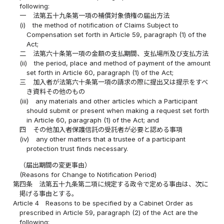
following:
一
法第五十九条第一項の補償対象債権の届出方法
(i)
the method of notification of Claims Subject to
Compensation set forth in Article 59, paragraph (1) of the
Act;
二
法第六十条第一項の金額の支払期間、支払場所及び支払方法
(ii)
the period, place and method of payment of the amount
set forth in Article 60, paragraph (1) of the Act;
三
加入者が法第六十条第一項の請求の際に提出又は提示をすべ
き資料その他のもの
(iii)
any materials and other articles which a Participant
should submit or present when making a request set forth
in Article 60, paragraph (1) of the Act; and
四
その他加入者保護信託の受託者が必要と認める事項
(iv)
any other matters that a trustee of a participant
protection trust finds necessary.
（届出期間の変更事由）
(Reasons for Change to Notification Period)
第四条
法第五十九条第二項に規定する政令で定める事由は、次に
掲げる事由とする。
Article 4
Reasons to be specified by a Cabinet Order as
prescribed in Article 59, paragraph (2) of the Act are the
following: