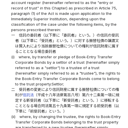
account register (hereinafter referred to as the "entry or
record of trust" in this Chapter) as prescribed in Article 75,
paragraph (1) of the Act is made upon application to the
Immediately Superior Institution, depending upon the
classification of the case under the following items, by the
persons prescribed therein:
一
信託の委託者（以下単に「委託者」という。）の信託の受託
者（以下単に「受託者」という。）に対する振替社債の譲渡又
は質入れにより当該振替社債についての権利が信託財産に属す
ることとなる場合委託者
(i)
where, by transfer or pledge of Book-Entry Transfer
Corporate Bonds by a settlor of a trust (hereinafter simply
referred to as a "settlor") to a trustee of a trust
(hereinafter simply referred to as a "trustee"), the rights to
the Book-Entry Transfer Corporate Bonds come to belong
to the trust property:Settlor;
二
受託者の変更により信託財産に属する振替社債についての権
利が
信託法
（平成十八年法律第百八号）第六十二条第一項に規
定する新受託者（以下単に「新受託者」という。）に移転する
こととなる場合同法第五十九条第一項に規定する前受託者（以
下単に「前受託者」という。）
(ii)
where, by changing the trustee, the rights to Book-Entry
Transfer Corporate Bonds belonging to the trust property
are transferred to a new trustee (hereinafter simply