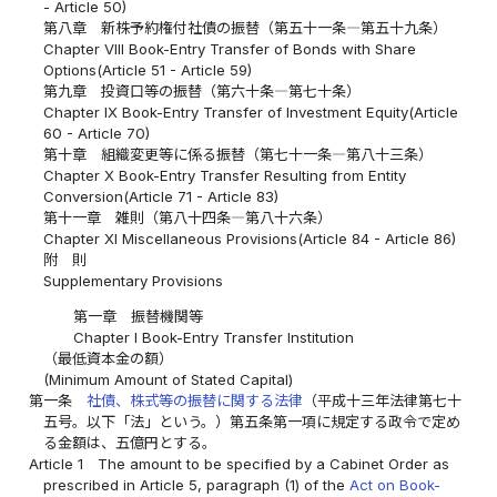
- Article 50)
第八章 新株予約権付社債の振替（第五十一条―第五十九条）
Chapter VIII Book-Entry Transfer of Bonds with Share
Options(Article 51 - Article 59)
第九章 投資口等の振替（第六十条―第七十条）
Chapter IX Book-Entry Transfer of Investment Equity(Article
60 - Article 70)
第十章 組織変更等に係る振替（第七十一条―第八十三条）
Chapter X Book-Entry Transfer Resulting from Entity
Conversion(Article 71 - Article 83)
第十一章 雑則（第八十四条―第八十六条）
Chapter XI Miscellaneous Provisions(Article 84 - Article 86)
附 則
Supplementary Provisions
第一章 振替機関等
Chapter I Book-Entry Transfer Institution
（最低資本金の額）
(Minimum Amount of Stated Capital)
第一条
社債、株式等の振替に関する法律
（平成十三年法律第七十
五号。以下「法」という。）第五条第一項に規定する政令で定め
る金額は、五億円とする。
Article 1
The amount to be specified by a Cabinet Order as
prescribed in Article 5, paragraph (1) of the
Act on Book-