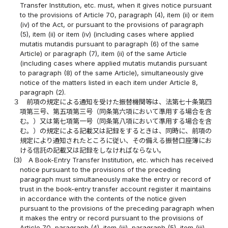
Transfer Institution, etc. must, when it gives notice pursuant
to the provisions of Article 70, paragraph (4), item (ii) or item
(iv) of the Act, or pursuant to the provisions of paragraph
(5), item (ii) or item (iv) (including cases where applied
mutatis mutandis pursuant to paragraph (6) of the same
Article) or paragraph (7), item (ii) of the same Article
(including cases where applied mutatis mutandis pursuant
to paragraph (8) of the same Article), simultaneously give
notice of the matters listed in each item under Article 8,
paragraph (2).
３
前項の規定による通知を受けた振替機関等は、法第七十条第四
項第三号、第五項第三号（同条第六項において準用する場合を含
む。）又は第七項第一号（同条第八項において準用する場合を含
む。）の規定による記載又は記録をするときは、同時に、前項の
規定により通知されたところに従い、その備える振替口座簿にお
ける信託の記載又は記録をしなければならない。
(3)
A Book-Entry Transfer Institution, etc. which has received
notice pursuant to the provisions of the preceding
paragraph must simultaneously make the entry or record of
trust in the book-entry transfer account register it maintains
in accordance with the contents of the notice given
pursuant to the provisions of the preceding paragraph when
it makes the entry or record pursuant to the provisions of
Article 70, paragraph (4), item (iii), paragraph (5), item (iii)