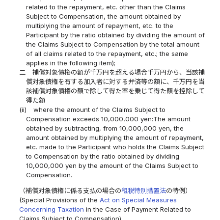
related to the repayment, etc. other than the Claims
Subject to Compensation, the amount obtained by
multiplying the amount of repayment, etc. to the
Participant by the ratio obtained by dividing the amount of
the Claims Subject to Compensation by the total amount
of all claims related to the repayment, etc.; the same
applies in the following item);
二
補償対象債権の額が千万円を超える場合千万円から、当該補
償対象債権を有する加入者に対する弁済等の額に、千万円を当
該補償対象債権の額で除して得た率を乗じて得た額を控除して
得た額
(ii)
where the amount of the Claims Subject to
Compensation exceeds 10,000,000 yen:The amount
obtained by subtracting, from 10,000,000 yen, the
amount obtained by multiplying the amount of repayment,
etc. made to the Participant who holds the Claims Subject
to Compensation by the ratio obtained by dividing
10,000,000 yen by the amount of the Claims Subject to
Compensation.
（補償対象債権に係る支払の場合の
租税特別措置法
の特例）
(Special Provisions of the
Act on Special Measures
Concerning Taxation
in the Case of Payment Related to
Claims Subject to Compensation)