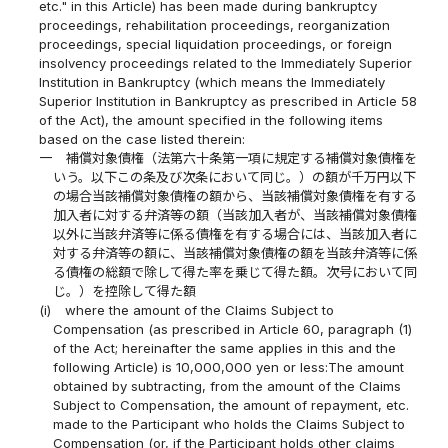
etc." in this Article) has been made during bankruptcy
proceedings, rehabilitation proceedings, reorganization
proceedings, special liquidation proceedings, or foreign
insolvency proceedings related to the Immediately Superior
Institution in Bankruptcy (which means the Immediately
Superior Institution in Bankruptcy as prescribed in Article 58
of the Act), the amount specified in the following items
based on the case listed therein:
一
補償対象債権（法第六十条第一項に規定する補償対象債権を
いう。以下この条及び次条において同じ。）の額が千万円以下
の場合当該補償対象債権の額から、当該補償対象債権を有する
加入者に対する弁済等の額（当該加入者が、当該補償対象債権
以外に当該弁済等に係る債権を有する場合には、当該加入者に
対する弁済等の額に、当該補償対象債権の額を当該弁済等に係
る債権の総額で除して得た率を乗じて得た額。次号において同
じ。）を控除して得た額
(i)
where the amount of the Claims Subject to
Compensation (as prescribed in Article 60, paragraph (1)
of the Act; hereinafter the same applies in this and the
following Article) is 10,000,000 yen or less:The amount
obtained by subtracting, from the amount of the Claims
Subject to Compensation, the amount of repayment, etc.
made to the Participant who holds the Claims Subject to
Compensation (or, if the Participant holds other claims