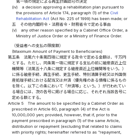
第一項の規定による再生計画認可の決定
(iv)
a decision approving a rehabilitation plan pursuant to
the provisions of Article 174, paragraph (1) of the
Civil
Rehabilitation Act
(Act No. 225 of 1999) has been made; or
五
その他内閣府令・法務省令・財務省令で定める事由
(v)
any other reason specified by a Cabinet Office Order, a
Ministry of Justice Order or a Ministry of Finance Order.
（受益者への支払の限度額）
(Maximum Amount of Payment to Beneficiaries)
第五条
法第六十条第四項に規定する政令で定める金額は、千万円
とする。ただし、同条第一項に規定する支払の前に破産直近上位
機関等（法第五十八条に規定する破産直近上位機関等をいう。）
に係る破産手続、再生手続、更生手続、特別清算手続又は外国倒
産処理手続における配当又は弁済（優先権のある債権に係るもの
を除く。以下この条において「弁済等」という。）が行われてい
る場合には、次の各号に掲げる場合に応じ、それぞれ当該各号に
定める額とする。
Article 5
The amount to be specified by a Cabinet Order as
prescribed in Article 60, paragraph (4) of the Act is
10,000,000 yen; provided, however, that if, prior to the
payment prescribed in paragraph (1) of the same Article,
distribution or repayment (excluding that related to claims
with priority rights; hereinafter referred to as "repayment,