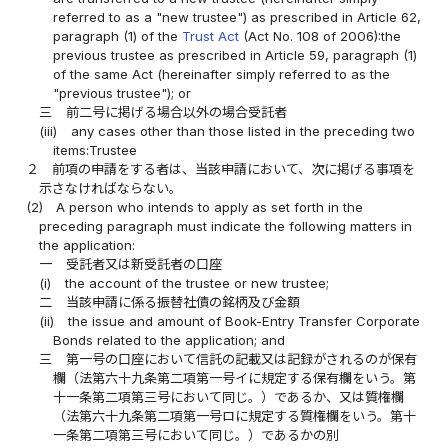
referred to as a "new trustee") as prescribed in Article 62,
paragraph (1) of the
Trust Act
(Act No. 108 of 2006):the
previous trustee as prescribed in Article 59, paragraph (1)
of the same Act (hereinafter simply referred to as the
"previous trustee"); or
三
前二号に掲げる場合以外の場合受託者
(iii)
any cases other than those listed in the preceding two
items:Trustee
２
前項の申請をする者は、当該申請において、次に掲げる事項を
示さなければならない。
(2)
A person who intends to apply as set forth in the
preceding paragraph must indicate the following matters in
the application:
一
受託者又は新受託者の口座
(i)
the account of the trustee or new trustee;
二
当該申請に係る振替社債の銘柄及び金額
(ii)
the issue and amount of Book-Entry Transfer Corporate
Bonds related to the application; and
三
第一号の口座において信託の記載又は記録がされるのが保有
欄（法第六十九条第二項第一号イに規定する保有欄をいう。第
十一条第二項第三号において同じ。）であるか、又は質権欄
（法第六十九条第二項第一号ロに規定する質権欄をいう。第十
一条第二項第三号において同じ。）であるかの別