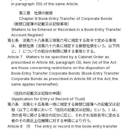
in paragraph (10) of the same Article.
第三章 社債の振替
Chapter III Book-Entry Transfer of Corporate Bonds
（振替口座簿の記載又は記録事項）
(Matters to be Entered or Recorded in a Book-Entry Transfer
Account Register)
第七条
法第六十八条第三項第六号に規定する政令で定める事項
は、振替社債（法第六十六条に規定する振替社債をいう。以下同
じ。）についての処分の制限に関する事項とする。
Article 7
Matters to be specified by a Cabinet Order as
prescribed in Article 68, paragraph (3), item (vi) of the Act
are those concerning restrictions on the disposition of
Book-Entry Transfer Corporate Bonds (Book-Entry Transfer
Corporate Bonds as prescribed in Article 66 of the Act; the
same applies hereinafter).
（信託の記載又は記録の申請）
(Application for Entry or Record of Trust)
第八条
法第七十五条第一項に規定する振替口座簿への記載又は記
録（以下この章において「信託の記載又は記録」という。）は、
次の各号に掲げる場合の区分に応じ、それぞれ当該各号に定める
者のその直近上位機関に対する申請により行う。
Article 8
(1)
The entry or record in the book-entry transfer