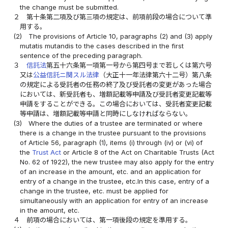
the change must be submitted.
２
第十条第二項及び第三項の規定は、前項前段の場合について準
用する。
(2)
The provisions of Article 10, paragraphs (2) and (3) apply
mutatis mutandis to the cases described in the first
sentence of the preceding paragraph.
３
信託法
第五十六条第一項第一号から第四号まで若しくは第六号
又は
公益信託ニ関スル法律
（大正十一年法律第六十二号）第八条
の規定による受託者の任務の終了及び受託者の変更があった場合
においては、新受託者も、増額記載等申請及び受託者変更記載等
申請をすることができる。この場合においては、受託者変更記載
等申請は、増額記載等申請と同時にしなければならない。
(3)
Where the duties of a trustee are terminated or where
there is a change in the trustee pursuant to the provisions
of Article 56, paragraph (1), items (i) through (iv) or (vi) of
the
Trust Act
or Article 8 of the Act on Charitable Trusts (Act
No. 62 of 1922), the new trustee may also apply for the entry
of an increase in the amount, etc. and an application for
entry of a change in the trustee, etc.In this case, entry of a
change in the trustee, etc. must be applied for
simultaneously with an application for entry of an increase
in the amount, etc.
４
前項の場合においては、第一項後段の規定を準用する。