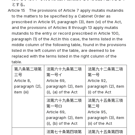
とする。
Article 15
The provisions of Article 7 apply mutatis mutandis
to the matters to be specified by a Cabinet Order as
prescribed in Article 91, paragraph (3), item (vi) of the Act,
and the provisions of Articles 8 through 13 apply mutatis
mutandis to the entry or record prescribed in Article 100,
paragraph (1) of the Act.In this case, the terms listed in the
middle column of the following table, found in the provisions
listed in the left column of the table, are deemed to be
replaced with the terms listed in the right column of the
table.
第八条第二項第
法第六十九条第二項
法第九十二条第二項
三号
第一号イ
第一号
Article 8,
Article 69,
Article 92,
paragraph (2),
paragraph (2), item
paragraph (2), item
item (iii)
(i), (a) of the Act
(i) of the Act
法第六十九条第二項
法第九十五条第三項
第一号ロ
第二号
Article 69,
Article 95,
paragraph (2), item
paragraph (3), item
(i), (b) of the Act
(ii) of the Act
法第七十条第四項第
法第九十五条第四項