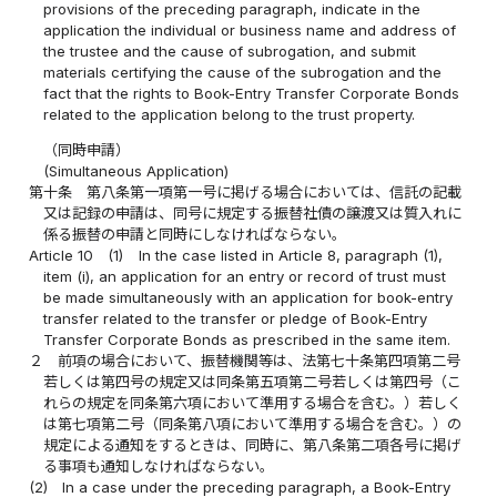
provisions of the preceding paragraph, indicate in the
application the individual or business name and address of
the trustee and the cause of subrogation, and submit
materials certifying the cause of the subrogation and the
fact that the rights to Book-Entry Transfer Corporate Bonds
related to the application belong to the trust property.
（同時申請）
(Simultaneous Application)
第十条
第八条第一項第一号に掲げる場合においては、信託の記載
又は記録の申請は、同号に規定する振替社債の譲渡又は質入れに
係る振替の申請と同時にしなければならない。
Article 10
(1)
In the case listed in Article 8, paragraph (1),
item (i), an application for an entry or record of trust must
be made simultaneously with an application for book-entry
transfer related to the transfer or pledge of Book-Entry
Transfer Corporate Bonds as prescribed in the same item.
２
前項の場合において、振替機関等は、法第七十条第四項第二号
若しくは第四号の規定又は同条第五項第二号若しくは第四号（こ
れらの規定を同条第六項において準用する場合を含む。）若しく
は第七項第二号（同条第八項において準用する場合を含む。）の
規定による通知をするときは、同時に、第八条第二項各号に掲げ
る事項も通知しなければならない。
(2)
In a case under the preceding paragraph, a Book-Entry