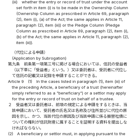
(iii)
whether the entry or record of trust under the account
set forth in item (i) is to be made in the Ownership Column
(Ownership Column as prescribed in Article 69, paragraph
(2), item (i), (a) of the Act; the same applies in Article 11,
paragraph (2), item (iii)) or the Pledge Column (Pledge
Column as prescribed in Article 69, paragraph (2), item (i),
(b) of the Act; the same applies in Article 11, paragraph (2),
item (iii)).
（代位による申請）
(Application by Subrogation)
第九条
前条第一項第三号に掲げる場合においては、信託の受益者
（以下単に「受益者」という。）又は委託者は、受託者に代位し
て信託の記載又は記録を申請することができる。
Article 9
(1)
In the cases listed in paragraph (1), item (iii) of
the preceding Article, a beneficiary of a trust (hereinafter
simply referred to as a "beneficiary") or a settlor may apply
for the entry or record of trust on behalf of a trustee.
２
受益者又は委託者は、前項の規定による申請をするときは、当
該申請において、受託者の氏名又は名称及び住所並びに代位の原
因を示し、かつ、当該代位の原因及び当該申請に係る振替社債に
ついての権利が信託財産に属することを証明する資料を提出しな
ければならない。
(2)
A beneficiary or settlor must, in applying pursuant to the