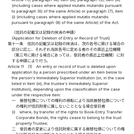
(including cases where applied mutatis mutandis pursuant
to paragraph (6) of the same Article) or paragraph (7), item
(i) (including cases where applied mutatis mutandis
pursuant to paragraph (8) of the same Article) of the Act.
（信託の記載又は記録の抹消の申請）
(Application for Deletion of Entry or Record of Trust)
第十一条
信託の記載又は記録の抹消は、次の各号に掲げる場合の
区分に応じ、それぞれ当該各号に定める者のその直近上位機関
（第三号に掲げる場合にあっては、受託者の直近上位機関）に対
する申請により行う。
Article 11
(1)
An entry or record of trust is deleted upon
application by a person prescribed under an item below to
the person's Immediately Superior Institution (or, in the case
listed in item (iii), the trustee's Immediately Superior
Institution), depending upon the classification of the case
under the respective item:
一
振替社債についての権利の移転により当該振替社債について
の権利が信託財産に属しないこととなる場合受託者
(i)
where, by transfer of the rights to Book-Entry Transfer
Corporate Bonds, the rights cease to belong to the trust
property:Trustee;
二
受託者の変更により信託財産に属する振替社債についての権