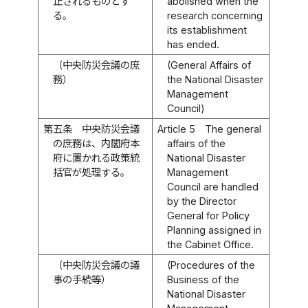
止されるものとす
abolished when the
る。
research concerning
its establishment
has ended.
（中央防災会議の庶
(General Affairs of
務）
the National Disaster
Management
Council)
第五条
中央防災会議
Article 5
The general
の庶務は、内閣府本
affairs of the
府に置かれる政策統
National Disaster
括官が処理する。
Management
Council are handled
by the Director
General for Policy
Planning assigned in
the Cabinet Office.
（中央防災会議の議
(Procedures of the
事の手続等）
Business of the
National Disaster