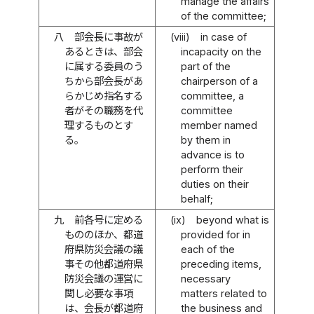
manage the affairs
of the committee;
八
部会長に事故が
(viii)
in case of
あるときは、部会
incapacity on the
に属する委員のう
part of the
ちから部会長があ
chairperson of a
らかじめ指名する
committee, a
者がその職務を代
committee
理するものとす
member named
る。
by them in
advance is to
perform their
duties on their
behalf;
九
前各号に定める
(ix)
beyond what is
もののほか、都道
provided for in
府県防災会議の議
each of the
事その他都道府県
preceding items,
防災会議の運営に
necessary
関し必要な事項
matters related to
は、会長が都道府
the business and