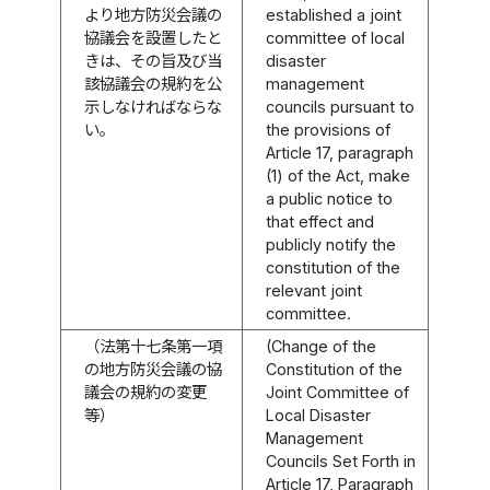
より地方防災会議の
established a joint
協議会を設置したと
committee of local
きは、その旨及び当
disaster
該協議会の規約を公
management
示しなければならな
councils pursuant to
い。
the provisions of
Article 17, paragraph
(1) of the Act, make
a public notice to
that effect and
publicly notify the
constitution of the
relevant joint
committee.
（法第十七条第一項
(Change of the
の地方防災会議の協
Constitution of the
議会の規約の変更
Joint Committee of
等）
Local Disaster
Management
Councils Set Forth in
Article 17, Paragraph