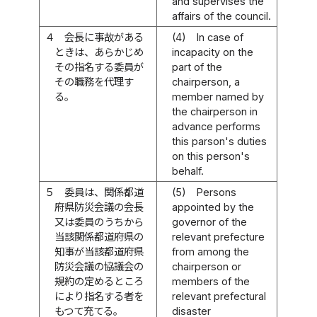
and supervises the
affairs of the council.
４
会長に事故がある
(4)
In case of
ときは、あらかじめ
incapacity on the
その指名する委員が
part of the
その職務を代理す
chairperson, a
る。
member named by
the chairperson in
advance performs
this parson's duties
on this person's
behalf.
５
委員は、関係都道
(5)
Persons
府県防災会議の会長
appointed by the
又は委員のうちから
governor of the
当該関係都道府県の
relevant prefecture
知事が当該都道府県
from among the
防災会議の協議会の
chairperson or
規約の定めるところ
members of the
により指名する者を
relevant prefectural
もつて充てる。
disaster