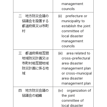
management
councils
二
地方防災会議の
(ii)
prefecture or
協議会を設置する
municipality to
都道府県又は市町
establish the joint
村
committee of
local disaster
management
councils
三
都道府県相互間
(iii)
area related to
地域防災計画又は
cross-prefectural
市町村相互間地域
area disaster
防災計画に係る地
management plan
域
or cross-municipal
area disaster
management plan
四
地方防災会議の
(iv)
organization of
協議会の組織
the joint
committee of
local disaster