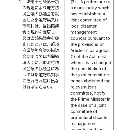
２
法第十七条第一項
(2)
A prefecture or
の規定により地方防
a municipality which
災会議の協議会を設
has established a
置した都道府県又は
joint committee of
市町村は、当該協議
local disaster
会の規約を変更し、
management
又は当該協議会を廃
councils pursuant to
止したときは、都道
the provisions of
府県防災会議の協議
Article 17, paragraph
会にあつては内閣総
(1) of the Act must,
理大臣に、市町村防
when it has changed
災会議の協議会にあ
the constitution of
つては都道府県知事
the joint committee
にそれぞれ届け出な
or has abolished the
ければならない。
relevant joint
committee, notify
the Prime Minister in
the case of a joint
committee of
prefectural disaster
management
councils, and the