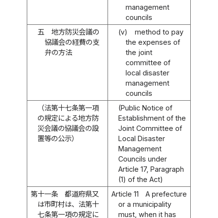
management
councils
五
地方防災会議の
(v)
method to pay
協議会の経費の支
the expenses of
弁の方法
the joint
committee of
local disaster
management
councils
（法第十七条第一項
(Public Notice of
の規定による地方防
Establishment of the
災会議の協議会の設
Joint Committee of
置等の公示）
Local Disaster
Management
Councils under
Article 17, Paragraph
(1) of the Act)
第十一条
都道府県又
Article 11
A prefecture
は市町村は、法第十
or a municipality
七条第一項の規定に
must, when it has