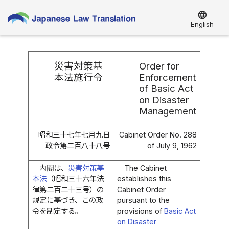
language
English
災害対策基
Order for
本法施行令
Enforcement
of Basic Act
on Disaster
Management
昭和三十七年七月九日
Cabinet Order No. 288
政令第二百八十八号
of July 9, 1962
内閣は、
災害対策基
The Cabinet
本法
（昭和三十六年法
establishes this
律第二百二十三号）の
Cabinet Order
規定に基づき、この政
pursuant to the
令を制定する。
provisions of
Basic Act
on Disaster