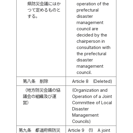
県防災会議にはか
operation of the
つて定めるものと
prefectural
する。
disaster
management
council are
decided by the
chairperson in
consultation with
the prefectural
disaster
management
council.
第八条
削除
Article 8
(Deleted)
（地方防災会議の協
(Organization and
議会の組織及び運
Operation of a Joint
営）
Committee of Local
Disaster
Management
Councils)
第九条
都道府県防災
Article 9
(1)
A joint