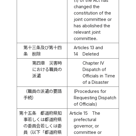
(1) of the Act has
changed the
constitution of the
joint committee or
has abolished the
relevant joint
committee.
第十三条及び第十四
Articles 13 and
条
削除
14
Deleted
第四章 災害時
Chapter IV
における職員の
Dispatch of
派遣
Officials in Time
of a Disaster
（職員の派遣の要請
(Procedures for
手続）
Requesting Dispatch
of Officials)
第十五条
都道府県知
Article 15
The
事若しくは都道府県
prefectural
の委員会若しくは委
governor, or
員（以下「都道府県
committee or