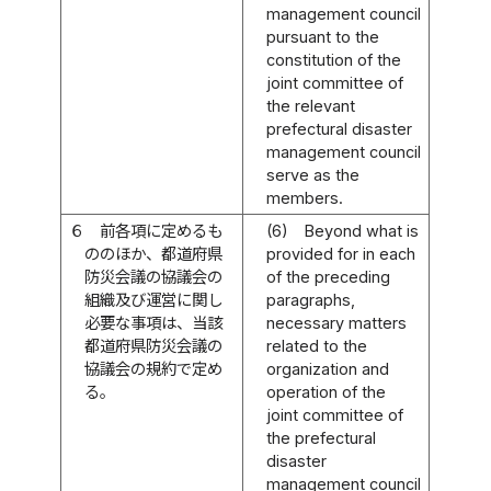
management council
pursuant to the
constitution of the
joint committee of
the relevant
prefectural disaster
management council
serve as the
members.
６
前各項に定めるも
(6)
Beyond what is
ののほか、都道府県
provided for in each
防災会議の協議会の
of the preceding
組織及び運営に関し
paragraphs,
必要な事項は、当該
necessary matters
都道府県防災会議の
related to the
協議会の規約で定め
organization and
る。
operation of the
joint committee of
the prefectural
disaster
management council