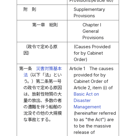
Provisions(Article 46)
附 則
Supplementary
Provisions
第一章 総則
Chapter I
General
Provisions
（政令で定める原
(Causes Provided
因）
for by Cabinet
Order)
第一条
災害対策基本
Article 1
The causes
法
（以下「法」とい
provided for by
う。）第二条第一号
Cabinet Order of
の政令で定める原因
Article 2, item (i) of
は、放射性物質の大
Basic Act on
量の放出、多数の者
Disaster
の遭難を伴う船舶の
Management
沈没その他の大規模
(hereinafter referred
な事故とする。
to as "the Act") are
to be the massive
release of