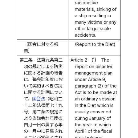
radioactive
materials, sinking of
a ship resulting in
many victims or any
other large-scale
accidents.
（国会に対する報
(Report to the Diet)
告）
第二条
法第九条第二
Article 2
(1)
The
項の規定による防災
report on disaster
に関する計画の報告
management plan
は、毎会計年度にお
under Article 9,
いて実施すべき防災
paragraph (2) of the
に関する計画につい
Act is to be made at
て、
国会法
（昭和二
an ordinary session
十二年法律第七十九
in the Diet which is
号）第二条の規定に
usually convened
より当該会計年度の
during January of
四月一日の属する年
the year to which
の一月中に召集され
April 1 of the fiscal
ることが常例とされ
year belongs