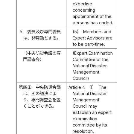
expertise
concerning
appointment of the
persons has ended.
５
委員及び専門委員
(5)
Members and
は、非常勤とする。
Expert Advisors are
to be part-time.
（中央防災会議の専
(Expert Examination
門調査会）
Committee of the
National Disaster
Management
Council)
第四条
中央防災会議
Article 4
(1)
The
は、その議決によ
National Disaster
り、専門調査会を置
Management
くことができる。
Council may
establish an expert
examination
committee by its
resolution.