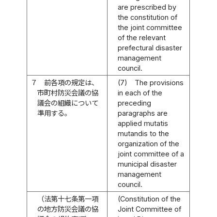
are prescribed by
the constitution of
the joint committee
of the relevant
prefectural disaster
management
council.
７
前各項の規定は、
(7)
The provisions
市町村防災会議の協
in each of the
議会の組織について
preceding
準用する。
paragraphs are
applied mutatis
mutandis to the
organization of the
joint committee of a
municipal disaster
management
council.
（法第十七条第一項
(Constitution of the
の地方防災会議の協
Joint Committee of