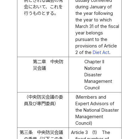
例とされる国会の常
usually convened
会において、これを
during January of
行うものとする。
the year following
the year to which
March 31 of the fiscal
year belongs
pursuant to the
provisions of Article
2 of the
Diet Act
.
第二章 中央防
Chapter II
災会議
National
Disaster
Management
Council
（中央防災会議の委
(Members and
員及び専門委員）
Expert Advisors of
the National Disaster
Management
Council)
第三条
中央防災会議
Article 3
(1)
The
の委員（以下この条
fixed number of