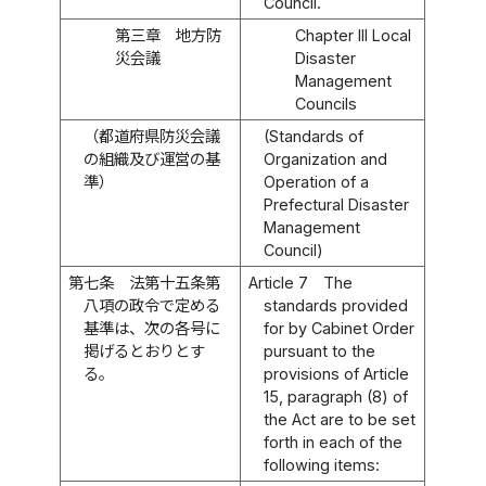
Council.
第三章 地方防
Chapter III Local
災会議
Disaster
Management
Councils
（都道府県防災会議
(Standards of
の組織及び運営の基
Organization and
準）
Operation of a
Prefectural Disaster
Management
Council)
第七条
法第十五条第
Article 7
The
八項の政令で定める
standards provided
基準は、次の各号に
for by Cabinet Order
掲げるとおりとす
pursuant to the
る。
provisions of Article
15, paragraph (8) of
the Act are to be set
forth in each of the
following items: