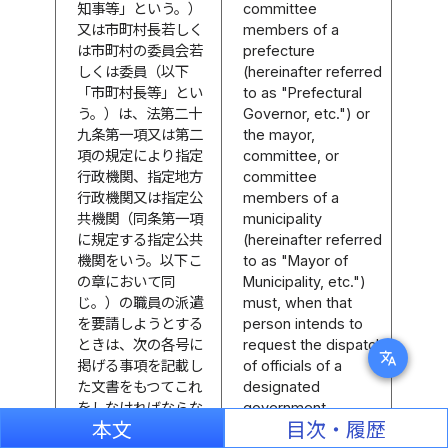
知事等」という。）
committee
又は市町村長若しく
members of a
は市町村の委員会若
prefecture
しくは委員（以下
(hereinafter referred
「市町村長等」とい
to as "Prefectural
う。）は、法第二十
Governor, etc.") or
九条第一項又は第二
the mayor,
項の規定により指定
committee, or
行政機関、指定地方
committee
行政機関又は指定公
members of a
共機関（同条第一項
municipality
に規定する指定公共
(hereinafter referred
機関をいう。以下こ
to as "Mayor of
の章において同
Municipality, etc.")
じ。）の職員の派遣
must, when that
を要請しようとする
person intends to
ときは、次の各号に
request the dispatch
translate
掲げる事項を記載し
of officials of a
た文書をもつてこれ
designated
をしなければならな
government
本文
目次・履歴
い。
organization or