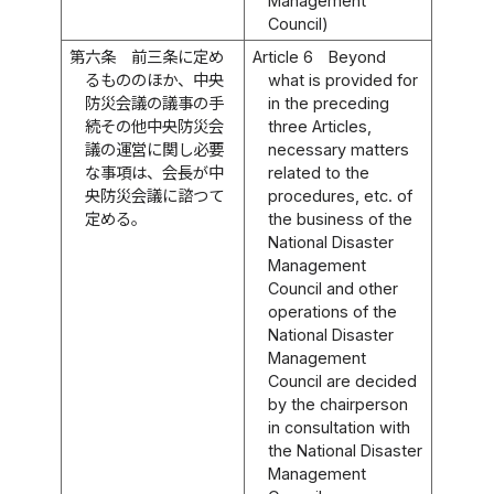
Management
Council)
第六条
前三条に定め
Article 6
Beyond
るもののほか、中央
what is provided for
防災会議の議事の手
in the preceding
続その他中央防災会
three Articles,
議の運営に関し必要
necessary matters
な事項は、会長が中
related to the
央防災会議に諮つて
procedures, etc. of
定める。
the business of the
National Disaster
Management
Council and other
operations of the
National Disaster
Management
Council are decided
by the chairperson
in consultation with
the National Disaster
Management