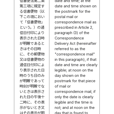
信書便法第二条
date and time; at the
第三項に規定す
date and time shown on
る信書便物（以
the postmark for the
下この項におい
postal mail or
て「信書便物」
correspondence mail as
という。）の通
prescribed in Article 2,
信日付印により
paragraph (3) of the
表示された日時
Correspondence
が明瞭であると
Delivery Act (hereinafter
きはその日時
referred to as the
に、その郵便物
"correspondence mail"
又は信書便物の
in this paragraph), if that
通信日付印によ
date and time are clearly
り表示された日
legible; at noon on the
時のうち日のみ
day shown on the
が明瞭であって
postmark for that piece
時刻が明瞭でな
of mail or
いときは表示さ
correspondence mail, if
れた日の午後十
only the date is clearly
二時に、その表
legible and the time is
示がないとき又
not; and at noon on the
はその表示が明
day that is found to