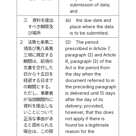
submission of data;
and
三
資料を提出
(iii)
the due date and
すべき期限及
place where the data
び場所
is to be submitted.
２
法第七条第二
(2)
The period
項及び第八条第
prescribed in Article 7,
三項に規定する
paragraph (2) and Article
期間は、前項の
8, paragraph (3) of the
文書を交付した
Act is the period from
日から十五日を
the day when the
経過する日まで
document referred to in
の期間とする。
the preceding paragraph
ただし、事業者
is delivered until 15 days
が当該期間内に
after the day of its
資料を提出しな
delivery; provided,
いことについて
however, that this does
正当な事由があ
not apply if there is
ると認められる
found be a legitimate
場合は、この限
reason for the