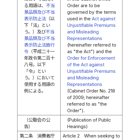
る用語は、
不当
Order are to be
景品類及び不当
governed by the terms
表示防止法
（以
used in the
Act against
下「法」とい
Unjustifiable Premiums
う。）及び
不当
and Misleading
景品類及び不当
Representations
表示防止法施行
(hereinafter referred to
令
（平成二十一
as "the Act") and the
年政令第二百十
Order for Enforcement
八号。以下
of the Act against
「令」とい
Unjustifiable Premiums
う。）において
and Misleading
使用する用語の
Representations
例による。
(Cabinet Order No. 218
of 2009; hereinafter
referred to as "the
Order").
（公聴会の公
(Publication of Public
告）
Hearings)
第二条
消費者庁
Article 2
When seeking to