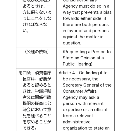
あるときは、一
Agency must do so in a
方に偏らないよ
way that prevents a bias
うにこれをしな
towards either side, if
ければならな
there are both persons
い。
in favor of and persons
against the matter in
question.
（公述の依頼）
(Requesting a Person to
State an Opinion at a
Public Hearing)
第四条
消費者庁
Article 4
On finding it to
長官は、必要が
be necessary, the
あると認めると
Secretary General of the
きは、学識経験
Consumer Affairs
者又は関係行政
Agency may ask a
機関の職員に公
person with relevant
聴会において意
expertise or an official
見を述べること
from a relevant
を求めることが
administrative
できる。
organization to state an