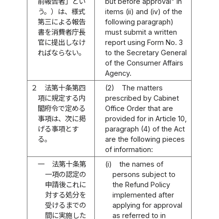
前報告者」とい
but before approval" in
う。）は、様式
items (ii) and (iv) of the
第三による報告
following paragraph)
書を消費者庁長
must submit a written
官に提出しなけ
report using Form No. 3
ればならない。
to the Secretary General
of the Consumer Affairs
Agency.
２
法第十条第四
(2)
The matters
項に規定する内
prescribed by Cabinet
閣府令で定める
Office Order that are
事項は、次に掲
provided for in Article 10,
げる事項とす
paragraph (4) of the Act
る。
are the following pieces
of information:
一
法第十条第
(i)
the names of
一項の認定の
persons subject to
申請後これに
the Refund Policy
対する処分を
implemented after
受けるまでの
applying for approval
間に実施した
as referred to in