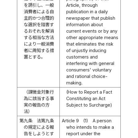
を誘引し、一般
Article, through
消費者による自
publication in a daily
主的かつ合理的
newspaper that publish
な選択を阻害す
information about
るおそれを解消
current events or by any
する相当な方法
other appropriate means
により一般消費
that eliminates the risk
者に周知する措
of unjustly inducing
置とする。
customers and
interfering with general
consumers' voluntary
and rational choice-
making.
（課徴金対象行
(How to Report a Fact
為に該当する事
Constituting an Act
実の報告の方
Subject to Surcharge)
法）
第九条
法第九条
Article 9
(1)
A person
の規定による報
who intends to make a
告をしようとす
report under the