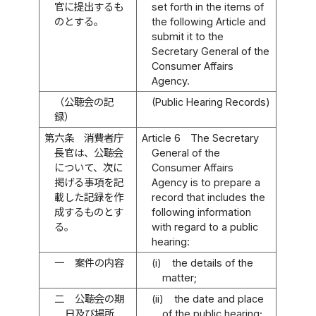
官に提出するも
set forth in the items of
のとする。
the following Article and
submit it to the
Secretary General of the
Consumer Affairs
Agency.
（公聴会の記
(Public Hearing Records)
録）
第六条
消費者庁
Article 6
The Secretary
長官は、公聴会
General of the
について、次に
Consumer Affairs
掲げる事項を記
Agency is to prepare a
載した記録を作
record that includes the
成するものとす
following information
る。
with regard to a public
hearing:
一
案件の内容
(i)
the details of the
matter;
二
公聴会の期
(ii)
the date and place
日及び場所
of the public hearing;