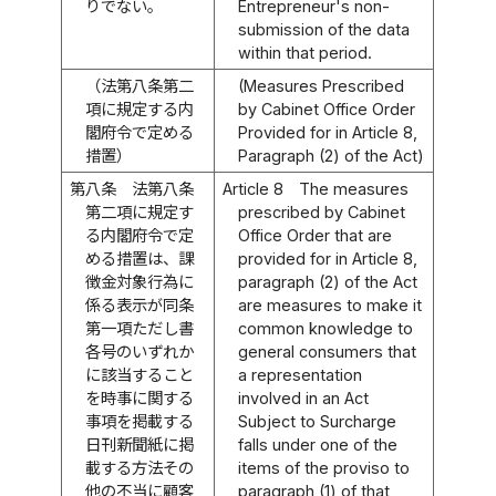
りでない。
Entrepreneur's non-
submission of the data
within that period.
（法第八条第二
(Measures Prescribed
項に規定する内
by Cabinet Office Order
閣府令で定める
Provided for in Article 8,
措置）
Paragraph (2) of the Act)
第八条
法第八条
Article 8
The measures
第二項に規定す
prescribed by Cabinet
る内閣府令で定
Office Order that are
める措置は、課
provided for in Article 8,
徴金対象行為に
paragraph (2) of the Act
係る表示が同条
are measures to make it
第一項ただし書
common knowledge to
各号のいずれか
general consumers that
に該当すること
a representation
を時事に関する
involved in an Act
事項を掲載する
Subject to Surcharge
日刊新聞紙に掲
falls under one of the
載する方法その
items of the proviso to
他の不当に顧客
paragraph (1) of that