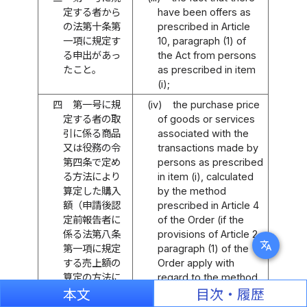
定する者から
have been offers as
の法第十条第
prescribed in Article
一項に規定す
10, paragraph (1) of
る申出があっ
the Act from persons
たこと。
as prescribed in item
(i);
四
第一号に規
(iv)
the purchase price
定する者の取
of goods or services
引に係る商品
associated with the
又は役務の令
transactions made by
第四条で定め
persons as prescribed
る方法により
in item (i), calculated
算定した購入
by the method
額（申請後認
prescribed in Article 4
定前報告者に
of the Order (if the
係る法第八条
provisions of Article 2,
translate
第一項に規定
paragraph (1) of the
する売上額の
Order apply with
算定の方法に
regard to the method
ついて令第二
for calculating the
本文
目次・履歴
条第一項の規
proceeds from sales