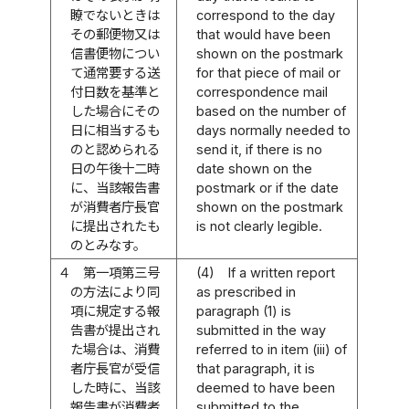
瞭でないときは
correspond to the day
その郵便物又は
that would have been
信書便物につい
shown on the postmark
て通常要する送
for that piece of mail or
付日数を基準と
correspondence mail
した場合にその
based on the number of
日に相当するも
days normally needed to
のと認められる
send it, if there is no
日の午後十二時
date shown on the
に、当該報告書
postmark or if the date
が消費者庁長官
shown on the postmark
に提出されたも
is not clearly legible.
のとみなす。
４
第一項第三号
(4)
If a written report
の方法により同
as prescribed in
項に規定する報
paragraph (1) is
告書が提出され
submitted in the way
た場合は、消費
referred to in item (iii) of
者庁長官が受信
that paragraph, it is
した時に、当該
deemed to have been
報告書が消費者
submitted to the