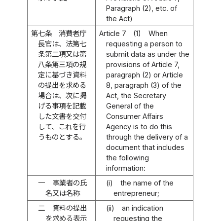
Paragraph (2), etc. of
the Act)
第七条
消費者庁
Article 7
(1)
When
長官は、法第七
requesting a person to
条第二項又は第
submit data as under the
八条第三項の規
provisions of Article 7,
定に基づき資料
paragraph (2) or Article
の提出を求める
8, paragraph (3) of the
場合は、次に掲
Act, the Secretary
げる事項を記載
General of the
した文書を交付
Consumer Affairs
して、これを行
Agency is to do this
うものとする。
through the delivery of a
document that includes
the following
information:
一
事業者の氏
(i)
the name of the
名又は名称
entrepreneur;
二
資料の提出
(ii)
an indication
を求める表示
requesting the