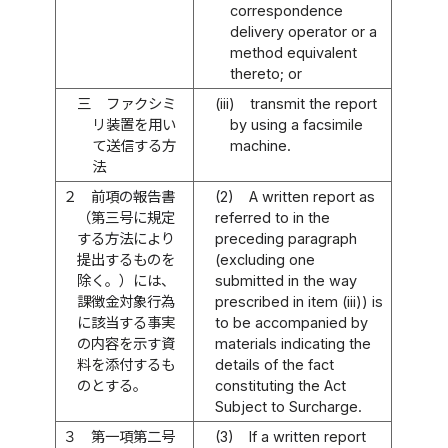
correspondence
delivery operator or a
method equivalent
thereto; or
三
ファクシミ
(iii)
transmit the report
リ装置を用い
by using a facsimile
て送信する方
machine.
法
２
前項の報告書
(2)
A written report as
（第三号に規定
referred to in the
する方法により
preceding paragraph
提出するものを
(excluding one
除く。）には、
submitted in the way
課徴金対象行為
prescribed in item (iii)) is
に該当する事実
to be accompanied by
の内容を示す資
materials indicating the
料を添付するも
details of the fact
のとする。
constituting the Act
Subject to Surcharge.
３
第一項第二号
(3)
If a written report