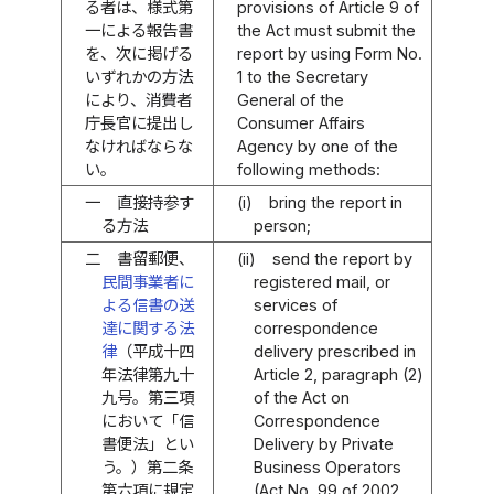
る者は、様式第
provisions of Article 9 of
一による報告書
the Act must submit the
を、次に掲げる
report by using Form No.
いずれかの方法
1 to the Secretary
により、消費者
General of the
庁長官に提出し
Consumer Affairs
なければならな
Agency by one of the
い。
following methods:
一
直接持参す
(i)
bring the report in
る方法
person;
二
書留郵便、
(ii)
send the report by
民間事業者に
registered mail, or
よる信書の送
services of
達に関する法
correspondence
律
（平成十四
delivery prescribed in
年法律第九十
Article 2, paragraph (2)
九号。第三項
of the Act on
において「信
Correspondence
書便法」とい
Delivery by Private
う。）第二条
Business Operators
第六項に規定
(Act No. 99 of 2002,