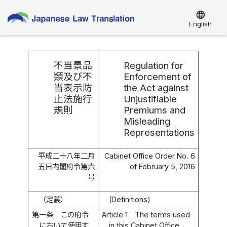
language
English
不当景品
Regulation for
類及び不
Enforcement of
当表示防
the Act against
止法施行
Unjustifiable
規則
Premiums and
Misleading
Representations
平成二十八年二月
Cabinet Office Order No. 6
五日内閣府令第六
of February 5, 2016
号
（定義）
(Definitions)
第一条
この府令
Article 1
The terms used
において使用す
in this Cabinet Office