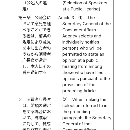
（公述人の選
(Selection of Speakers
定）
at a Public Hearing)
第三条
公聴会に
Article 3
(1)
The
おいて意見を述
Secretary General of the
べることができ
Consumer Affairs
る者は、前条の
Agency selects and
規定により意見
individually notifies
を申し出た者の
persons who will be
うちから消費者
permitted to state an
庁長官が選定
opinion at a public
し、本人にその
hearing from among
旨を通知する。
those who have filed
opinions pursuant to the
provisions of the
preceding Article.
２
消費者庁長官
(2)
When making the
は、前項の選定
selection referred to in
をする場合にお
the preceding
いて、当該案件
paragraph, the Secretary
に対して、賛成
General of the
者及び反対者が
Consumer Affairs