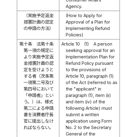
Agency.
（実施予定返金
(How to Apply for
措置計画の認定
Approval of a Plan for
の申請の方法）
Implementing Refund
Policies)
第十条
法第十条
Article 10
(1)
A person
第一項の規定に
seeking approval for an
より実施予定返
Implementation Plan for
金措置計画の認
Refund Policy pursuant
定を受けようと
to the provisions of
する者（次条第
Article 10, paragraph (1)
一項第二号及び
of the Act (referred to as
第四号において
the "applicant" in
「申請者」とい
paragraph (1), item (ii)
う。）は、様式
and item (iv) of the
第二による申請
following Article) must
書を消費者庁長
submit a written
官に提出しなけ
application using Form
ればならない。
No. 2 to the Secretary
General of the