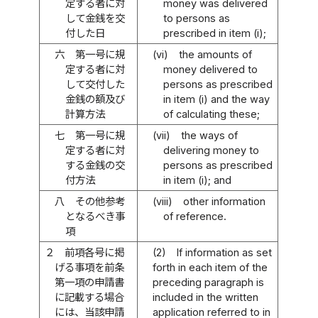
定する者に対
money was delivered
して金銭を交
to persons as
付した日
prescribed in item (i);
六
第一号に規
(vi)
the amounts of
定する者に対
money delivered to
して交付した
persons as prescribed
金銭の額及び
in item (i) and the way
計算方法
of calculating these;
七
第一号に規
(vii)
the ways of
定する者に対
delivering money to
する金銭の交
persons as prescribed
付方法
in item (i); and
八
その他参考
(viii)
other information
となるべき事
of reference.
項
２
前項各号に掲
(2)
If information as set
げる事項を前条
forth in each item of the
第一項の申請書
preceding paragraph is
に記載する場合
included in the written
には、当該申請
application referred to in