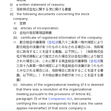
(i)
a written statement of reasons;
二
当該株式会社に関する次に掲げる書面
(ii)
the following documents concerning the stock
company:
イ
定款
(a)
articles of incorporation;
ロ
会社の登記事項証明書
(b)
certificate of registered information of the company;
ハ
創立総会の議事録（
会社法
第八十二条第一項の規定により
創立総会の決議があつたものとみなされる場合には、当該場
合に該当することを証する書面。以下同じ。）（当該株式会
社が株式移転により設立された場合又は会社分割により設立
された場合には、これに関する株主総会の議事録（
会社法
第
三百十九条第一項の規定により株主総会の決議があつたもの
とみなされる場合には、当該場合に該当することを証する書
面。以下同じ。）その他必要な手続があつたことを証する書
面）
(c)
minutes of the organizational meeting (if it is deemed
that there was a resolution at the organizational
meeting pursuant to the provisions of Article 82,
paragraph (1) of the
Companies Act
, documents
certifying this case corresponds to that case; the same
applies hereinafter) (if that stock company is