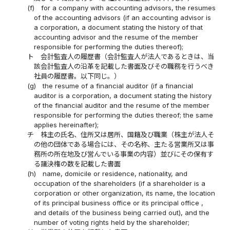
(f)
for a company with accounting advisors, the resumes
of the accounting advisors (if an accounting advisor is
a corporation, a document stating the history of that
accounting advisor and the resume of the member
responsible for performing the duties thereof);
ト
会計監査人の履歴書（会計監査人が法人であるときは、当
該会計監査人の沿革を記載した書面及びその職務を行うべき
社員の履歴書。以下同じ。）
(g)
the resume of a financial auditor (if a financial
auditor is a corporation, a document stating the history
of the financial auditor and the resume of the member
responsible for performing the duties thereof; the same
applies hereinafter);
チ
株主の氏名、住所又は居所、国籍及び職業（株主が法人そ
の他の団体である場合には、その名称、主たる営業所又は事
務所の所在地及び営んでいる事業の内容）並びにその保有す
る議決権の数を記載した書面
(h)
name, domicile or residence, nationality, and
occupation of the shareholders (if a shareholder is a
corporation or other organization, its name, the location
of its principal business office or its principal office ,
and details of the business being carried out), and the
number of voting rights held by the shareholder;