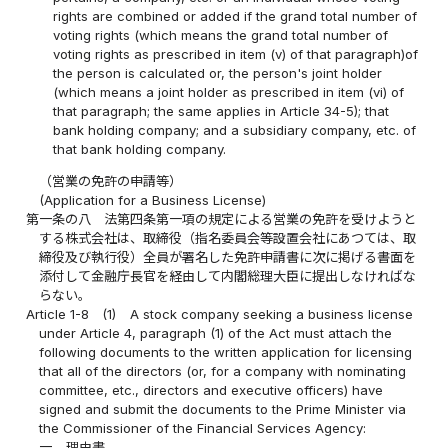
rights are combined or added if the grand total number of
voting rights (which means the grand total number of
voting rights as prescribed in item (v) of that paragraph)of
the person is calculated or, the person's joint holder
(which means a joint holder as prescribed in item (vi) of
that paragraph; the same applies in Article 34-5); that
bank holding company; and a subsidiary company, etc. of
that bank holding company.
（営業の免許の申請等）
(Application for a Business License)
第一条の八
法第四条第一項の規定による営業の免許を受けようと
する株式会社は、取締役（指名委員会等設置会社にあつては、取
締役及び執行役）全員が署名した免許申請書に次に掲げる書面を
添付して金融庁長官を経由して内閣総理大臣に提出しなければな
らない。
Article 1-8
(1)
A stock company seeking a business license
under Article 4, paragraph (1) of the Act must attach the
following documents to the written application for licensing
that all of the directors (or, for a company with nominating
committee, etc., directors and executive officers) have
signed and submit the documents to the Prime Minister via
the Commissioner of the Financial Services Agency:
一
理由書