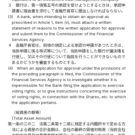
３
銀行は、第一項第五号の承認を受けようとするときは、承認申
請書に理由書を添付して金融庁長官に提出しなければならない。
(3)
A bank, when intending to obtain an approval as
prescribed in Article 1, item (v), must attach a written
statement of reasons to the written application for approval
and submit them to the Commissioner of the Financial
Services Agency.
４
金融庁長官は、前項の規定による承認の申請があつたときは、
当該申請に係る株式等について、当該申請をした銀行が議決権を
行使し、又はその行使について指図を行うことができないもので
あるかどうかを審査するものとする。
(4)
When an application for approval under the provisions of
the preceding paragraph is filed, the Commissioner of the
Financial Services Agency is to investigate whether it is
impermissible for the Bank filing the application to exercise
voting rights, or to give instructions concerning the exercise
of voting rights, in connection with the Shares, etc. to which
the application pertains.
（総資産の額等）
(Total Asset Amount)
第一条の三の二
法第二条第十二項に規定する内閣府令で定める方
法による資産の合計金額は、会社の最終の貸借対照表（当該会社