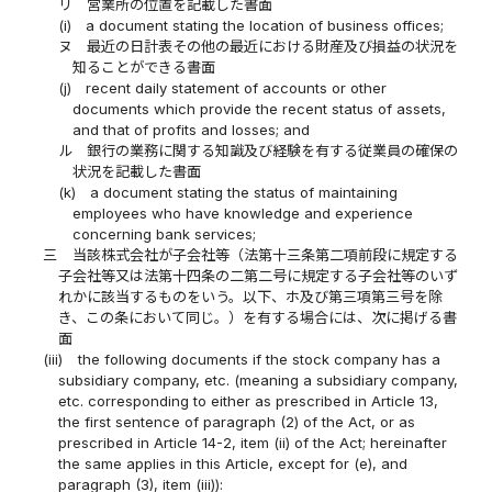
リ
営業所の位置を記載した書面
(i)
a document stating the location of business offices;
ヌ
最近の日計表その他の最近における財産及び損益の状況を
知ることができる書面
(j)
recent daily statement of accounts or other
documents which provide the recent status of assets,
and that of profits and losses; and
ル
銀行の業務に関する知識及び経験を有する従業員の確保の
状況を記載した書面
(k)
a document stating the status of maintaining
employees who have knowledge and experience
concerning bank services;
三
当該株式会社が子会社等（法第十三条第二項前段に規定する
子会社等又は法第十四条の二第二号に規定する子会社等のいず
れかに該当するものをいう。以下、ホ及び第三項第三号を除
き、この条において同じ。）を有する場合には、次に掲げる書
面
(iii)
the following documents if the stock company has a
subsidiary company, etc. (meaning a subsidiary company,
etc. corresponding to either as prescribed in Article 13,
the first sentence of paragraph (2) of the Act, or as
prescribed in Article 14-2, item (ii) of the Act; hereinafter
the same applies in this Article, except for (e), and
paragraph (3), item (iii)):