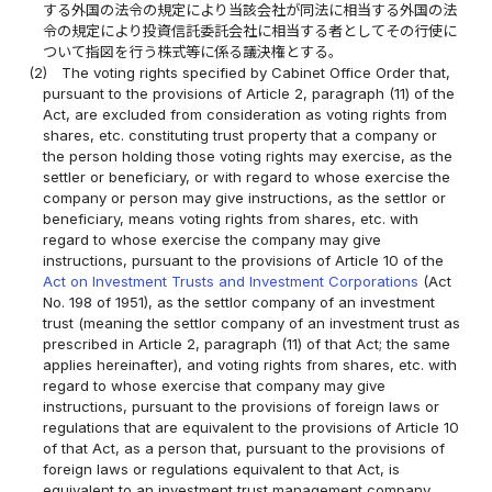
する外国の法令の規定により当該会社が同法に相当する外国の法
令の規定により投資信託委託会社に相当する者としてその行使に
ついて指図を行う株式等に係る議決権とする。
(2)
The voting rights specified by Cabinet Office Order that,
pursuant to the provisions of Article 2, paragraph (11) of the
Act, are excluded from consideration as voting rights from
shares, etc. constituting trust property that a company or
the person holding those voting rights may exercise, as the
settler or beneficiary, or with regard to whose exercise the
company or person may give instructions, as the settlor or
beneficiary, means voting rights from shares, etc. with
regard to whose exercise the company may give
instructions, pursuant to the provisions of Article 10 of the
Act on Investment Trusts and Investment Corporations
(Act
No. 198 of 1951), as the settlor company of an investment
trust (meaning the settlor company of an investment trust as
prescribed in Article 2, paragraph (11) of that Act; the same
applies hereinafter), and voting rights from shares, etc. with
regard to whose exercise that company may give
instructions, pursuant to the provisions of foreign laws or
regulations that are equivalent to the provisions of Article 10
of that Act, as a person that, pursuant to the provisions of
foreign laws or regulations equivalent to that Act, is
equivalent to an investment trust management company.