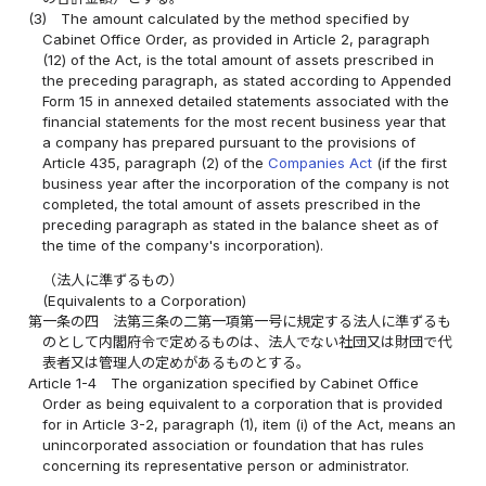
(3)
The amount calculated by the method specified by
Cabinet Office Order, as provided in Article 2, paragraph
(12) of the Act, is the total amount of assets prescribed in
the preceding paragraph, as stated according to Appended
Form 15 in annexed detailed statements associated with the
financial statements for the most recent business year that
a company has prepared pursuant to the provisions of
Article 435, paragraph (2) of the
Companies Act
(if the first
business year after the incorporation of the company is not
completed, the total amount of assets prescribed in the
preceding paragraph as stated in the balance sheet as of
the time of the company's incorporation).
（法人に準ずるもの）
(Equivalents to a Corporation)
第一条の四
法第三条の二第一項第一号に規定する法人に準ずるも
のとして内閣府令で定めるものは、法人でない社団又は財団で代
表者又は管理人の定めがあるものとする。
Article 1-4
The organization specified by Cabinet Office
Order as being equivalent to a corporation that is provided
for in Article 3-2, paragraph (1), item (i) of the Act, means an
unincorporated association or foundation that has rules
concerning its representative person or administrator.