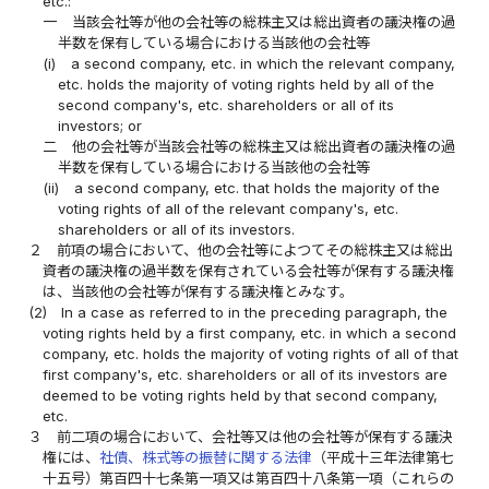
etc.:
一
当該会社等が他の会社等の総株主又は総出資者の議決権の過
半数を保有している場合における当該他の会社等
(i)
a second company, etc. in which the relevant company,
etc. holds the majority of voting rights held by all of the
second company's, etc. shareholders or all of its
investors; or
二
他の会社等が当該会社等の総株主又は総出資者の議決権の過
半数を保有している場合における当該他の会社等
(ii)
a second company, etc. that holds the majority of the
voting rights of all of the relevant company's, etc.
shareholders or all of its investors.
２
前項の場合において、他の会社等によつてその総株主又は総出
資者の議決権の過半数を保有されている会社等が保有する議決権
は、当該他の会社等が保有する議決権とみなす。
(2)
In a case as referred to in the preceding paragraph, the
voting rights held by a first company, etc. in which a second
company, etc. holds the majority of voting rights of all of that
first company's, etc. shareholders or all of its investors are
deemed to be voting rights held by that second company,
etc.
３
前二項の場合において、会社等又は他の会社等が保有する議決
権には、
社債、株式等の振替に関する法律
（平成十三年法律第七
十五号）第百四十七条第一項又は第百四十八条第一項（これらの