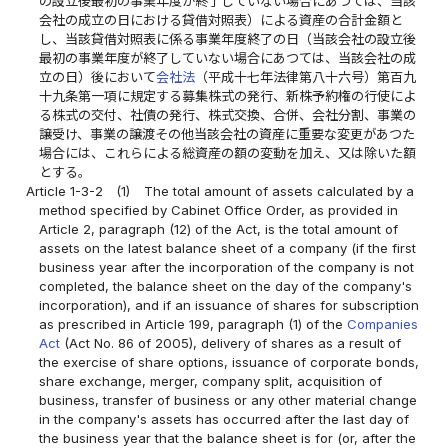
の設立後最初の事業年度が終了していない場合にあつては、当該
会社の成立の日における貸借対照表）による資産の合計金額と
し、当該貸借対照表に係る事業年度終了の日（当該会社の設立後
最初の事業年度が終了していない場合にあつては、当該会社の成
立の日）後において
会社法
（平成十七年法律第八十六号）第百九
十九条第一項に規定する募集株式の発行、新株予約権の行使によ
る株式の交付、社債の発行、株式交換、合併、会社分割、事業の
譲受け、事業の譲渡その他当該会社の資産に重要な変更があつた
場合には、これらによる総資産の額の変動を加え、又は除いた額
とする。
Article 1-3-2
(1)
The total amount of assets calculated by a
method specified by Cabinet Office Order, as provided in
Article 2, paragraph (12) of the Act, is the total amount of
assets on the latest balance sheet of a company (if the first
business year after the incorporation of the company is not
completed, the balance sheet on the day of the company's
incorporation), and if an issuance of shares for subscription
as prescribed in Article 199, paragraph (1) of the
Companies
Act
(Act No. 86 of 2005), delivery of shares as a result of
the exercise of share options, issuance of corporate bonds,
share exchange, merger, company split, acquisition of
business, transfer of business or any other material change
in the company's assets has occurred after the last day of
the business year that the balance sheet is for (or, after the