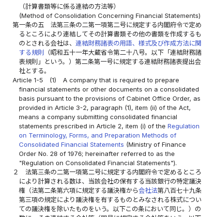
（計算書類等に係る連結の方法等）
(Method of Consolidation Concerning Financial Statements)
第一条の五
法第三条の二第一項第二号に規定する内閣府令で定め
るところにより連結してその計算書類その他の書類を作成するも
のとされる会社は、
連結財務諸表の用語、様式及び作成方法に関
する規則
（昭和五十一年大蔵省令第二十八号。以下「連結財務諸
表規則」という。）第二条第一号に規定する連結財務諸表提出会
社とする。
Article 1-5
(1)
A company that is required to prepare
financial statements or other documents on a consolidated
basis pursuant to the provisions of Cabinet Office Order, as
provided in Article 3-2, paragraph (1), item (ii) of the Act,
means a company submitting consolidated financial
statements prescribed in Article 2, item (i) of the
Regulation
on Terminology, Forms, and Preparation Methods of
Consolidated Financial Statements
(Ministry of Finance
Order No. 28 of 1976; hereinafter referred to as the
"Regulation on Consolidated Financial Statements").
２
法第三条の二第一項第二号に規定する内閣府令で定めるところ
により計算される数は、当該会社の保有する当該銀行の特定議決
権（法第二条第六項に規定する議決権から
会社法
第八百七十九条
第三項の規定により議決権を有するものとみなされる株式につい
ての議決権を除いたものをいう。以下この条において同じ。）の