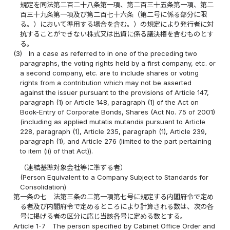
規定を同法第二百二十八条第一項、第二百三十五条第一項、第二
百三十九条第一項及び第二百七十六条（第二号に係る部分に限
る。）において準用する場合を含む。）の規定により発行者に対
抗することができない株式又は出資に係る議決権を含むものとす
る。
(3)
In a case as referred to in one of the preceding two
paragraphs, the voting rights held by a first company, etc. or
a second company, etc. are to include shares or voting
rights from a contribution which may not be asserted
against the issuer pursuant to the provisions of Article 147,
paragraph (1) or Article 148, paragraph (1) of the Act on
Book-Entry of Corporate Bonds, Shares (Act No. 75 of 2001)
(including as applied mutatis mutandis pursuant to Article
228, paragraph (1), Article 235, paragraph (1), Article 239,
paragraph (1), and Article 276 (limited to the part pertaining
to item (ii) of that Act)).
（連結基準対象会社等に準ずる者）
(Person Equivalent to a Company Subject to Standards for
Consolidation)
第一条の七
法第三条の二第一項第七号に規定する内閣府令で定め
る者及び内閣府令で定めるところにより計算される数は、次の各
号に掲げる者の区分に応じ当該各号に定める数とする。
Article 1-7
The person specified by Cabinet Office Order and