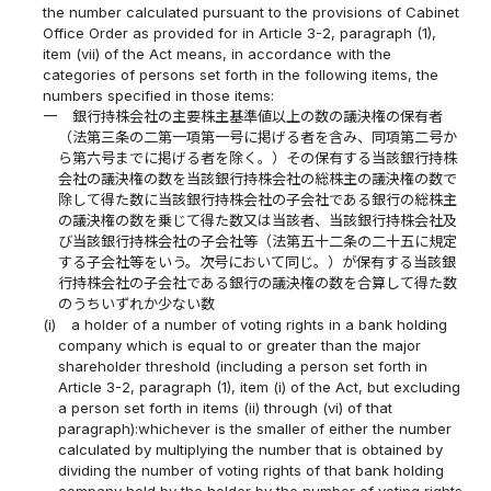
the number calculated pursuant to the provisions of Cabinet
Office Order as provided for in Article 3-2, paragraph (1),
item (vii) of the Act means, in accordance with the
categories of persons set forth in the following items, the
numbers specified in those items:
一
銀行持株会社の主要株主基準値以上の数の議決権の保有者
（法第三条の二第一項第一号に掲げる者を含み、同項第二号か
ら第六号までに掲げる者を除く。）その保有する当該銀行持株
会社の議決権の数を当該銀行持株会社の総株主の議決権の数で
除して得た数に当該銀行持株会社の子会社である銀行の総株主
の議決権の数を乗じて得た数又は当該者、当該銀行持株会社及
び当該銀行持株会社の子会社等（法第五十二条の二十五に規定
する子会社等をいう。次号において同じ。）が保有する当該銀
行持株会社の子会社である銀行の議決権の数を合算して得た数
のうちいずれか少ない数
(i)
a holder of a number of voting rights in a bank holding
company which is equal to or greater than the major
shareholder threshold (including a person set forth in
Article 3-2, paragraph (1), item (i) of the Act, but excluding
a person set forth in items (ii) through (vi) of that
paragraph):whichever is the smaller of either the number
calculated by multiplying the number that is obtained by
dividing the number of voting rights of that bank holding