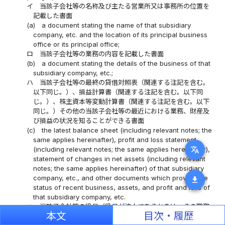
イ
当該子会社等の名称及び主たる営業所又は事務所の位置を
記載した書面
(a)
a document stating the name of that subsidiary
company, etc. and the location of its principal business
office or its principal office;
ロ
当該子会社等の業務の内容を記載した書面
(b)
a document stating the details of the business of that
subsidiary company, etc.;
ハ
当該子会社等の最終の貸借対照表（関連する注記を含む。
以下同じ。）、損益計算書（関連する注記を含む。以下同
じ。）、株主資本等変動計算書（関連する注記を含む。以下
同じ。）その他の当該子会社等の最近における業務、財産及
び損益の状況を知ることができる書面
(c)
the latest balance sheet (including relevant notes; the
same applies hereinafter), profit and loss statement
translate
(including relevant notes; the same applies hereinafter),
statement of changes in net assets (including relevant
notes; the same applies hereinafter) of that subsidiary
company, etc., and other documents which provide the
download
status of recent business, assets, and profit and loss of
that subsidiary company, etc.
ニ
当該子会社等の役員（役員が法人であるときは、その職務
本文
目次・履歴
を行うべき者を含む。）の役職名及び氏名又は名称を記載し