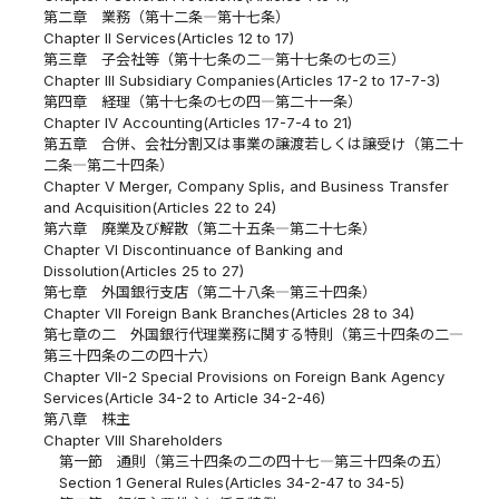
第二章 業務（第十二条―第十七条）
Chapter II Services(Articles 12 to 17)
第三章 子会社等（第十七条の二―第十七条の七の三）
Chapter III Subsidiary Companies(Articles 17-2 to 17-7-3)
第四章 経理（第十七条の七の四―第二十一条）
Chapter IV Accounting(Articles 17-7-4 to 21)
第五章 合併、会社分割又は事業の譲渡若しくは譲受け（第二十
二条―第二十四条）
Chapter V Merger, Company Splis, and Business Transfer
and Acquisition(Articles 22 to 24)
第六章 廃業及び解散（第二十五条―第二十七条）
Chapter VI Discontinuance of Banking and
Dissolution(Articles 25 to 27)
第七章 外国銀行支店（第二十八条―第三十四条）
Chapter VII Foreign Bank Branches(Articles 28 to 34)
第七章の二 外国銀行代理業務に関する特則（第三十四条の二―
第三十四条の二の四十六）
Chapter VII-2 Special Provisions on Foreign Bank Agency
Services(Article 34-2 to Article 34-2-46)
第八章 株主
Chapter VIII Shareholders
第一節 通則（第三十四条の二の四十七―第三十四条の五）
Section 1 General Rules(Articles 34-2-47 to 34-5)