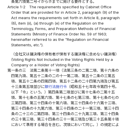
条第六項第二号イからホまでに掲げる要件とする。
Article 1-2
The requirements specified by Cabinet Office
Order that are provided for in Article 2, paragraph (9) of the
Act means the requirements set forth in Article 8, paragraph
(6), item (ii), (a) through (e) of the Regulation on the
Terminology, Forms, and Preparation Methods of Financial
Statements (Ministry of Finance Order No. 59 of 1963;
hereinafter referred to as the "Regulation on Financial
Statements, etc.").
（会社又は議決権の保有者が保有する議決権に含めない議決権）
(Voting Rights Not Included in the Voting Rights Held by a
Company or a Holder of Voting Rights)
第一条の三
法第二条第十一項（法第三条の二第二項、第十六条の
四第九項、第五十二条の二の十一第二項、第五十二条の三第五
項、第五十二条の四第四項、第五十二条の二十四第九項及び第五
十三条第五項並びに
銀行法施行令
（昭和五十七年政令第四十号。
以下「令」という。）第四条第二項並びに第十七条の二第十五
項、第十七条の五第六項、第十七条の七第三項、第十七条の七の
三第四項、第三十四条の十第六項、第三十四条の十六第十三項、
第三十四条の十九第六項、第三十四条の二十一第三項、第三十四
条の二十三の二第四項、第三十四条の二十九第三項、第三十四条
の三十第三項、第三十四条の三十一第三項及び第三十五条第十項
において準用する場合を含む。次項において同じ。）の規定によ