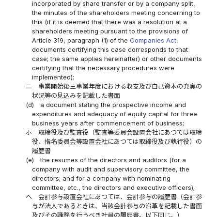
incorporated by share transfer or by a company split,
the minutes of the shareholders meeting concerning to
this (if it is deemed that there was a resolution at a
shareholders meeting pursuant to the provisions of
Article 319, paragraph (1) of the
Companies Act
,
documents certifying this case corresponds to that
case; the same applies hereinafter) or other documents
certifying that the necessary procedures were
implemented);
ニ
事業開始後三事業年度における収支及び自己資本の充実の
状況等の見込みを記載した書面
(d)
a document stating the prospective income and
expenditures and adequacy of equity capital for three
business years after commencement of business;
ホ
取締役及び監査役（監査等委員会設置会社にあつては取締
役、指名委員会等設置会社にあつては取締役及び執行役）の
履歴書
(e)
the resumes of the directors and auditors (for a
company with audit and supervisory committee, the
directors; and for a company with nominating
committee, etc., the directors and executive officers);
ヘ
会計参与設置会社にあつては、会計参与の履歴書（会計参
与が法人であるときは、当該会計参与の沿革を記載した書面
及びその職務を行うべき社員の履歴書。以下同じ。）