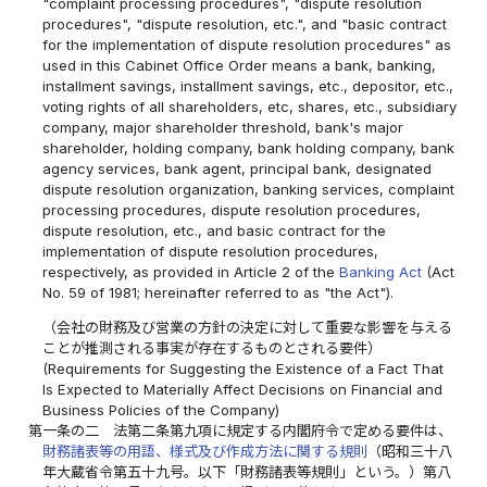
"complaint processing procedures", "dispute resolution
procedures", "dispute resolution, etc.", and "basic contract
for the implementation of dispute resolution procedures" as
used in this Cabinet Office Order means a bank, banking,
installment savings, installment savings, etc., depositor, etc.,
voting rights of all shareholders, etc, shares, etc., subsidiary
company, major shareholder threshold, bank's major
shareholder, holding company, bank holding company, bank
agency services, bank agent, principal bank, designated
dispute resolution organization, banking services, complaint
processing procedures, dispute resolution procedures,
dispute resolution, etc., and basic contract for the
implementation of dispute resolution procedures,
respectively, as provided in Article 2 of the
Banking Act
(Act
No. 59 of 1981; hereinafter referred to as "the Act").
（会社の財務及び営業の方針の決定に対して重要な影響を与える
ことが推測される事実が存在するものとされる要件）
(Requirements for Suggesting the Existence of a Fact That
Is Expected to Materially Affect Decisions on Financial and
Business Policies of the Company)
第一条の二
法第二条第九項に規定する内閣府令で定める要件は、
財務諸表等の用語、様式及び作成方法に関する規則
（昭和三十八
年大蔵省令第五十九号。以下「財務諸表等規則」という。）第八