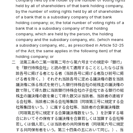
company held by the holder by the number of voting rights
held by all of shareholders of that bank holding company,
by the number of voting rights held by all of shareholders
of a bank that is a subsidiary company of that bank
holding company; or, the total number of voting rights of a
bank that is a subsidiary company of that holding
company, which are held by the person, the holding
company and the subsidiary company, etc. (which means
a subsidiary company, etc., as prescribed in Article 52-25
of the Act; the same applies in the following item) of that
holding company; or
二
法第三条の二第一項第二号から第六号までの規定中「銀行」
を「銀行持株会社」と読み替えて適用することとしたならば当
該各号に掲げる者となる者（当該各号に掲げる者及び前号に掲
げる者を除く。）それぞれ当該各号に定める議決権の数を当該
議決権に係る株式を発行した銀行持株会社の総株主の議決権の
数で除して得た数に当該銀行持株会社の子会社である銀行の総
株主の議決権の数を乗じて得た数又は当該者、当該者の連結す
る会社等、当該者に係る会社等集団（同項第三号に規定する会
社等集団をいう。）に属する会社等、当該者の合算議決権数
（同項第五号に規定する合算議決権数をいう。）を計算する場
合においてその保有する議決権を合算若しくは加算する会社等
若しくは個人若しくは当該者の共同保有者（同項第六号に規定
する共同保有者をいう。第三十四条の五において同じ。）、当