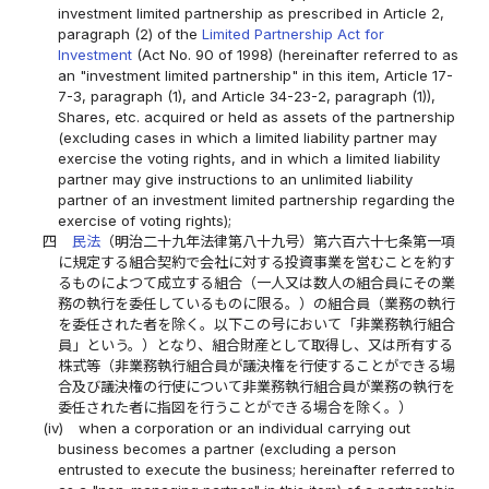
investment limited partnership as prescribed in Article 2,
paragraph (2) of the
Limited Partnership Act for
Investment
(Act No. 90 of 1998) (hereinafter referred to as
an "investment limited partnership" in this item, Article 17-
7-3, paragraph (1), and Article 34-23-2, paragraph (1)),
Shares, etc. acquired or held as assets of the partnership
(excluding cases in which a limited liability partner may
exercise the voting rights, and in which a limited liability
partner may give instructions to an unlimited liability
partner of an investment limited partnership regarding the
exercise of voting rights);
四
民法
（明治二十九年法律第八十九号）第六百六十七条第一項
に規定する組合契約で会社に対する投資事業を営むことを約す
るものによつて成立する組合（一人又は数人の組合員にその業
務の執行を委任しているものに限る。）の組合員（業務の執行
を委任された者を除く。以下この号において「非業務執行組合
員」という。）となり、組合財産として取得し、又は所有する
株式等（非業務執行組合員が議決権を行使することができる場
合及び議決権の行使について非業務執行組合員が業務の執行を
委任された者に指図を行うことができる場合を除く。）
(iv)
when a corporation or an individual carrying out
business becomes a partner (excluding a person
entrusted to execute the business; hereinafter referred to