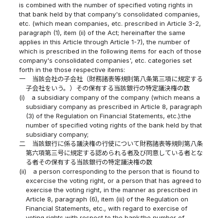
is combined with the number of specified voting rights in
that bank held by that company's consolidated companies,
etc. (which mean companies, etc. prescribed in Article 3-2,
paragraph (1), item (ii) of the Act; hereinafter the same
applies in this Article through Article 1-7), the number of
which is prescribed in the following items for each of those
company's consolidated companies', etc. categories set
forth in the those respective items:
一
当該会社の子会社（財務諸表等規則第八条第三項に規定する
子会社をいう。）その保有する当該銀行の特定議決権の数
(i)
a subsidiary company of the company (which means a
subsidiary company as prescribed in Article 8, paragraph
(3) of the Regulation on Financial Statements, etc.):the
number of specified voting rights of the bank held by that
subsidiary company;
二
当該銀行に係る議決権の行使について財務諸表等規則第八条
第六項第三号に規定する認められる者及び同意している者とな
る者その保有する当該銀行の特定議決権の数
(ii)
a person corresponding to the person that is fiound to
excercise the voting right, or a person that has agreed to
exercise the voting right, in the manner as prescribed in
Article 8, paragraph (6), item (iii) of the Regulation on
Financial Statements, etc., with regard to exercise of
voting rights with respect to the bank:the number of