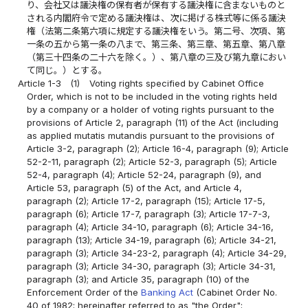
り、会社又は議決権の保有者が保有する議決権に含まないものと
される内閣府令で定める議決権は、次に掲げる株式等に係る議決
権（法第二条第六項に規定する議決権をいう。第二号、次項、第
一条の五から第一条の八まで、第三条、第三章、第五章、第八章
（第三十四条の二十六を除く。）、第八章の三及び第九章におい
て同じ。）とする。
Article 1-3
(1)
Voting rights specified by Cabinet Office
Order, which is not to be included in the voting rights held
by a company or a holder of voting rights pursuant to the
provisions of Article 2, paragraph (11) of the Act (including
as applied mutatis mutandis pursuant to the provisions of
Article 3-2, paragraph (2); Article 16-4, paragraph (9); Article
52-2-11, paragraph (2); Article 52-3, paragraph (5); Article
52-4, paragraph (4); Article 52-24, paragraph (9), and
Article 53, paragraph (5) of the Act, and Article 4,
paragraph (2); Article 17-2, paragraph (15); Article 17-5,
paragraph (6); Article 17-7, paragraph (3); Article 17-7-3,
paragraph (4); Article 34-10, paragraph (6); Article 34-16,
paragraph (13); Article 34-19, paragraph (6); Article 34-21,
paragraph (3); Article 34-23-2, paragraph (4); Article 34-29,
paragraph (3); Article 34-30, paragraph (3); Article 34-31,
paragraph (3); and Article 35, paragraph (10) of the
Enforcement Order of the
Banking Act
(Cabinet Order No.
40 of 1982; hereinafter referred to as "the Order";