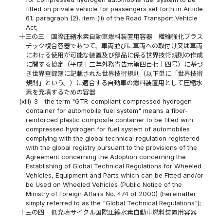
fitted on private vehicle for passengers set forth in Article
61, paragraph (2), item (ii) of the Road Transport Vehicle
Act;
十三の三
国際圧縮水素自動車燃料装置用容器 繊維強化プラス
チック複合容器であつて、車両並びに車両への取付け又は車両
における使用が可能な装置及び部品に係る世界技術規則の作成
に関する協定（平成十二年外務省告示第四百七十四号）に基づ
き世界登録簿に記載された世界技術規則（以下単に「世界技術
規則」という。）に適合する自動車の燃料装置用として圧縮水
素を充填するための容器
(xiii)-3
the term "GTR-compliant compressed hydrogen
container for automobile fuel system" means a fiber-
reinforced plastic composite container to be filled with
compressed hydrogen for fuel system of automobiles
complying with the global technical regulation registered
with the global registry pursuant to the provisions of the
Agreement concerning the Adoption concerning the
Establishing of Global Technical Regulations for Wheeled
Vehicles, Equipment and Parts which can be Fitted and/or
be Used on Wheeled Vehicles (Public Notice of the
Ministry of Foreign Affairs No. 474 of 2000) (hereinafter
simply referred to as the "Global Technical Regulations");
十三の四
低充填サイクル国際圧縮水素自動車燃料装置用容器