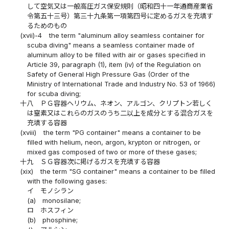
して空気又は一般高圧ガス保安規則（昭和四十一年通商産業省
令第五十三号）第三十九条第一項第四号に定めるガスを充填す
るためのもの
(xvii)-4
the term "aluminum alloy seamless container for
scuba diving" means a seamless container made of
aluminum alloy to be filled with air or gases specified in
Article 39, paragraph (1), item (iv) of the Regulation on
Safety of General High Pressure Gas (Order of the
Ministry of International Trade and Industry No. 53 of 1966)
for scuba diving;
十八
ＰＧ容器ヘリウム、ネオン、アルゴン、クリプトン若しく
は窒素又はこれらのガスのうち二以上を成分とする混合ガスを
充填する容器
(xviii)
the term "PG container" means a container to be
filled with helium, neon, argon, krypton or nitrogen, or
mixed gas composed of two or more of these gases;
十九
ＳＧ容器次に掲げるガスを充填する容器
(xix)
the term "SG container" means a container to be filled
with the following gases:
イ
モノシラン
(a)
monosilane;
ロ
ホスフィン
(b)
phosphine;