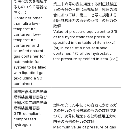
て液化ガスを充填す
第二十六号の表に規定する耐圧試験圧
るもの（ＳＧ容器を
力の五分の三倍（再充填禁止容器の場
除く。）
合にあつては、第二十七号に規定する
Container other
耐圧試験圧力の五分の四倍）の圧力の
than ultra low-
数値
temperature
Value of pressure equivalent to 3/5
container, low-
of the hydrostatic test pressure
temperature
specified in the table of item (xxvi)
container and
(or, in case of a non-refillable
liquefied natural
container, 4/5 of the hydrostatic
gas container for
test pressure specified in item (xvii))
automobile fuel
system to be filled
with liquefied gas
(excluding a SG
container)
国際圧縮水素自動車
燃料装置用容器及び
圧縮水素二輪自動車
燃料の充てん中にその容器にかかるガ
燃料装置用容器
スの圧力のうち最高のものの数値であ
GTR-compliant
つて、次号に規定する公称使用圧力の
compressed
四分の五倍の圧力の数値
hydrogen
Maximum value of pressure of gas