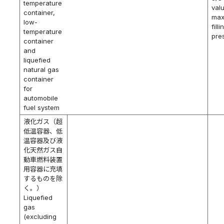
temperature
val
container,
ma
low-
filli
temperature
pre
container
and
liquefied
natural gas
container
for
automobile
fuel system
液化ガス（超
低温容器、低
温容器及び液
化天然ガス自
動車燃料装置
用容器に充填
するものを除
く。）
Liquefied
gas
(excluding