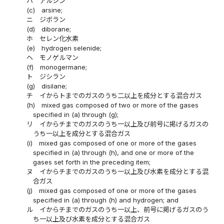
ハ
アルシン
(c)
arsine;
ニ
ジボラン
(d)
diborane;
ホ
セレン化水素
(e)
hydrogen selenide;
ヘ
モノゲルマン
(f)
monogermane;
ト
ジシラン
(g)
disilane;
チ
イからトまでのガスのうち二以上を成分とする混合ガス
(h)
mixed gas composed of two or more of the gases
specified in (a) through (g);
リ
イからチまでのガスのうち一以上及び前号に掲げるガスの
うち一以上を成分とする混合ガス
(i)
mixed gas composed of one or more of the gases
specified in (a) through (h), and one or more of the
gases set forth in the preceding item;
ヌ
イからチまでのガスのうち一以上及び水素を成分とする混
合ガス
(j)
mixed gas composed of one or more of the gases
specified in (a) through (h) and hydrogen; and
ル
イからチまでのガスのうち一以上、前号に掲げるガスのう
ち一以上及び水素を成分とする混合ガス