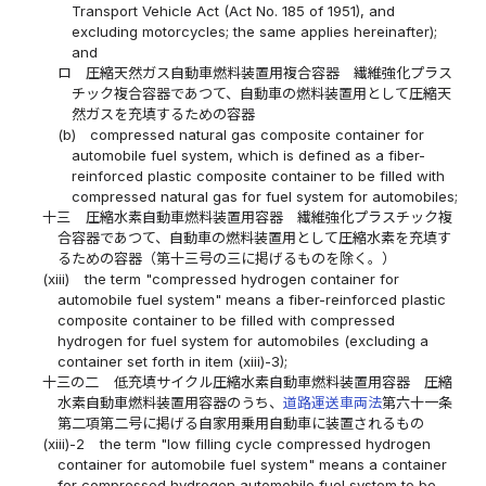
Transport Vehicle Act (Act No. 185 of 1951), and
excluding motorcycles; the same applies hereinafter);
and
ロ
圧縮天然ガス自動車燃料装置用複合容器 繊維強化プラス
チック複合容器であつて、自動車の燃料装置用として圧縮天
然ガスを充填するための容器
(b)
compressed natural gas composite container for
automobile fuel system, which is defined as a fiber-
reinforced plastic composite container to be filled with
compressed natural gas for fuel system for automobiles;
十三
圧縮水素自動車燃料装置用容器 繊維強化プラスチック複
合容器であつて、自動車の燃料装置用として圧縮水素を充填す
るための容器（第十三号の三に掲げるものを除く。）
(xiii)
the term "compressed hydrogen container for
automobile fuel system" means a fiber-reinforced plastic
composite container to be filled with compressed
hydrogen for fuel system for automobiles (excluding a
container set forth in item (xiii)-3);
十三の二
低充填サイクル圧縮水素自動車燃料装置用容器 圧縮
水素自動車燃料装置用容器のうち、
道路運送車両法
第六十一条
第二項第二号に掲げる自家用乗用自動車に装置されるもの
(xiii)-2
the term "low filling cycle compressed hydrogen
container for automobile fuel system" means a container
for compressed hydrogen automobile fuel system to be