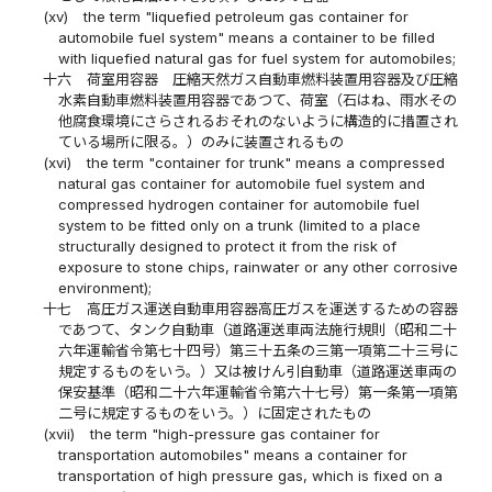
(xv)
the term "liquefied petroleum gas container for
automobile fuel system" means a container to be filled
with liquefied natural gas for fuel system for automobiles;
十六
荷室用容器 圧縮天然ガス自動車燃料装置用容器及び圧縮
水素自動車燃料装置用容器であつて、荷室（石はね、雨水その
他腐食環境にさらされるおそれのないように構造的に措置され
ている場所に限る。）のみに装置されるもの
(xvi)
the term "container for trunk" means a compressed
natural gas container for automobile fuel system and
compressed hydrogen container for automobile fuel
system to be fitted only on a trunk (limited to a place
structurally designed to protect it from the risk of
exposure to stone chips, rainwater or any other corrosive
environment);
十七
高圧ガス運送自動車用容器高圧ガスを運送するための容器
であつて、タンク自動車（道路運送車両法施行規則（昭和二十
六年運輸省令第七十四号）第三十五条の三第一項第二十三号に
規定するものをいう。）又は被けん引自動車（道路運送車両の
保安基準（昭和二十六年運輸省令第六十七号）第一条第一項第
二号に規定するものをいう。）に固定されたもの
(xvii)
the term "high-pressure gas container for
transportation automobiles" means a container for
transportation of high pressure gas, which is fixed on a