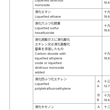
Liquefied dinitrous
19.6
monoxide
液化エタン
十
Liquefied ethane
19.6
液化六ふつ化硫黄
十
Liquefied sulfur
19.6
hexafluoride
液化炭酸ガスに液化酸化
エチレン又は液化亜酸化
窒素を添加したもの
Carbon dioxide with
十
liquefied ethylene
19.6
oxide or liquefied
dinitrous monoxide
added
液化四ふつ化エチレン
Ａ
十
Liquefied
A
13.7
polytetrafluoroethylene
Ｂ
十
B
19.6
液化キセノン
Ａ
十