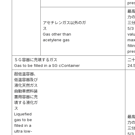
pre
最
力
アセチレンガス以外のガ
三
ス
5/3 
Gas other than
val
acetylene gas
ma
filli
pre
ＳＧ容器に充填するガス
二
Gas to be filled in a SG cContainer
24.
超低温容器、
低温容器及び
液化天然ガス
自動車燃料装
置用容器に充
填する液化ガ
ス
Liquefied
最
gas to be
力
filled in a
三
ultra low-
5/3 