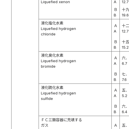
Liquefied xenon
A
12.7
Ｂ
十
B
19.6
液化塩化水素
Ａ
十
Liquefied hydrogen
A
12.7
chloride
Ｂ
十
B
15.2
液化臭化水素
Ａ
六
Liquefied hydrogen
A
6.7
bromide
Ｂ
七
B
7.6
液化硫化水素
Ａ
五
Liquefied hydrogen
A
5.2
sulfide
Ｂ
六
B
6.4
ＦＣ三類容器に充填する
ガス
Ａ
五