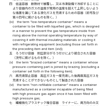
四
低温容器 断熱材で被覆し、又は冷凍設備で冷却することに
より容器内のガスの温度が常用の温度を超えて上昇しないよう
な措置を講じてある液化ガスを充填するための容器（前号及び
第十四号に掲げるものを除く。）
(iv)
the term "low-temperature container" means a
container to be filled with liquefied gas, which is designed
in a manner to prevent the gas temperature inside from
rising above the normal operating temperature by way of
covering it with thermal insulating materials or cooling it
with refrigerating equipment (excluding those set forth in
the preceding item and item (xiv));
五
ろう付け容器 耐圧部分がろう付けにより接合された容器
（次号に掲げるものを除く。）
(v)
the term "brazed container" means a container whose
pressure-containing part is joined by brazing (excluding a
container set forth in the following item);
六
再充填禁止容器 高圧ガスを一度充填した後再度高圧ガスを
充填することができないものとして製造された容器
(vi)
the term "non-refillable container" means a container
manufactured as a container incapable of being filled
with high pressure gas again once it has been filled with
high pressure gas;
七
繊維強化プラスチック複合容器 ライナーに、周方向のみ又