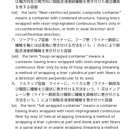
は軸方向及び周方向に樹脂含浸連続繊維を巻き付けた複合構造
を有する容器
(vii)
the term "fiber-reinforced plastic composite container"
means a container with combined structure, having liners
wrapped with resin-impregnated continuous fibers only in
circumferential direction, or both in axial direction and
circumferential direction;
八
フープラップ容器 ライナーに、フープ巻（ライナー胴部に
繊維を軸とほぼ直角に巻き付ける方法をいう。）のみにより樹
脂含浸連続繊維を巻き付けた容器
(viii)
the term "hoop-wrapped container" means a
container having liners wrapped with resin-impregnated
continuous fiber only by way of hoop wrapping (meaning
a method of wrapping a liner cylindrical part with fibers in
a direction almost perpendicular to its axis);
九
フルラップ容器 ライナーに、ヘリカル巻（ライナー胴部及
び鏡部に繊維をら旋状に巻き付ける方法をいう。）又はインプ
レーン巻（ライナー胴部及び鏡部に繊維を直線状に巻き付ける
方法をいう。）により樹脂含浸連続繊維を巻き付けた容器
(ix)
the term "full-wrapped container" means a container
having liners wrapped with resin-impregnated continuous
fiber by way of helical wrapping (meaning a method of
wrapping a liner cylindrical part and dome part with fibers
in a spiral way) or in-plane wrapping (meaning a method