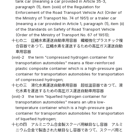
tank car (meaning a car provided in Article 35-3,
paragraph (1), item (xxiii) of the Regulation for
Enforcement of the Road Transport Vehicle Act (Order of
the Ministry of Transport No. 74 of 1951) or a trailer car
(meaning a car provided in Article 1, paragraph (1), item (ii)
of the Standards on Safety of Road Transport Vehicle
(Order of the Ministry of Transport No. 67 of 1951));
十七の二
圧縮水素運送自動車用容器 繊維強化プラスチック複
合容器であつて、圧縮水素を運送するための高圧ガス運送自動
車用容器
(xvii)-2
the term "compressed hydrogen container for
transportation automobiles" means a fiber-reinforced
plastic composite container which is a high-pressure gas
container for transportation automobiles for transportation
of compressed hydrogen;
十七の三
液化水素運送自動車用容器 超低温容器であつて、液
化水素を運送するための高圧ガス運送自動車用容器
(xvii)-3
the term "liquefied hydrogen container for
transportation automobiles" means an ultra low-
temperature container which is a high-pressure gas
container for transportation automobiles for transportation
of liquefied hydrogen;
十七の四
アルミニウム合金製スクーバ用継目なし容器 アルミ
ニウム合金で製造された継目なし容器であつて、スクーバ用と