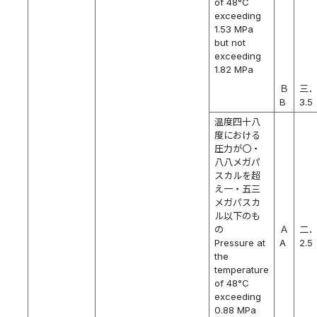
of 48°C
exceeding
1.53 MPa
but not
exceeding
1.82 MPa
Ｂ
三
B
3.5
温度四十八
度における
圧力が〇・
八八メガパ
スカルを超
え一・五三
メガパスカ
ル以下のも
の
Ａ
二
Pressure at
A
2.5
the
temperature
of 48°C
exceeding
0.88 MPa