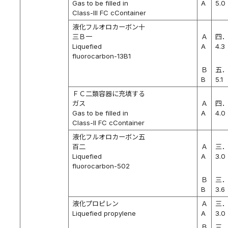
Gas to be filled in
A
5.0
Class-III FC cContainer
液化フルオロカーボン十
三Ｂ一
Ａ
四
Liquefied
A
4.3
fluorocarbon-13B1
Ｂ
五
B
5.1
ＦＣ二類容器に充填する
ガス
Ａ
四
Gas to be filled in
A
4.0
Class-II FC cContainer
液化フルオロカーボン五
百二
Ａ
三
Liquefied
A
3.0
fluorocarbon-502
Ｂ
三
B
3.6
液化プロピレン
Ａ
三
Liquefied propylene
A
3.0
Ｂ
三