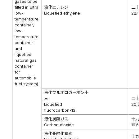
gases to be
filled in ultra
液化エチレン
二
low-
Liquefied ethylene
22.1
temperature
container,
low-
temperature
container
and
liquefied
natural gas
container
for
automobile
fuel system)
液化フルオロカーボン十
三
二
Liquefied
20.
fluorocarbon-13
液化炭酸ガス
十
Carbon dioxide
19.6
液化亜酸化窒素
十