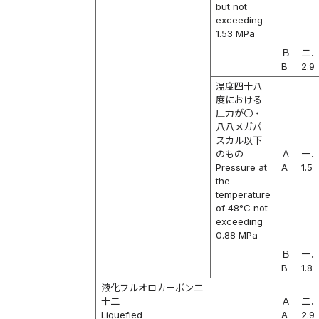
but not
exceeding
1.53 MPa
Ｂ
二
B
2.9
温度四十八
度における
圧力が〇・
八八メガパ
スカル以下
のもの
Ａ
一
Pressure at
A
1.5
the
temperature
of 48°C not
exceeding
0.88 MPa
Ｂ
一
B
1.8
液化フルオロカーボン二
十二
Ａ
二
Liquefied
A
2.9