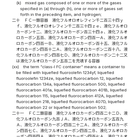
(k)
mixed gas composed of one or more of the gases
specified in (a) through (h), one or more of gases set
forth in the preceding item, and hydrogen;
二十
ＦＣ一類容器 液化フルオロオレフィン千二百三十四ｙ
ｆ、液化フルオロオレフィン千二百三十四ｚｅ、液化フルオロ
カーボン十二、液化フルオロカーボン百三十四ａ、液化フルオ
ロカーボン五百、液化フルオロカーボン四百一Ａ、液化フルオ
ロカーボン四百一Ｂ、液化フルオロカーボン百十五、液化フル
オロカーボン四百十二Ａ、液化フルオロカーボン二百十八、液
化フルオロカーボン四百七Ｄ、液化フルオロカーボン二十二又
は液化フルオロカーボン五百二を充填する容器
(xx)
the term "class-I FC container" means a container to
be filled with liquefied fluoroolefin 1234yf, liquefied
fluoroolefin 1234ze, liquefied fluorocarbon 12, liquefied
fluorocarbon 134a, liquefied fluorocarbon 500, liquefied
fluorocarbon 401a, liquefied fluorocarbon 401B, liquefied
fluorocarbon 115, liquefied fluorocarbon 412A, liquefied
fluorocarbon 218, liquefied fluorocarbon 407D, liquefied
fluorocarbon 22 or liquefied fluorocarbon 502;
二十一
ＦＣ二類容器 液化フルオロカーボン四百二十二Ｄ、液
化フルオロカーボン九百ＪＡ、液化フルオロカーボン五百九
Ａ、液化フルオロカーボン四百二十二Ａ、液化フルオロカーボ
ン四百七Ｃ、液化フルオロカーボン四百二Ｂ、液化フルオロカ
ーボン四百四Ａ、液化フルオロカーボン四百七Ａ、液化フルオ