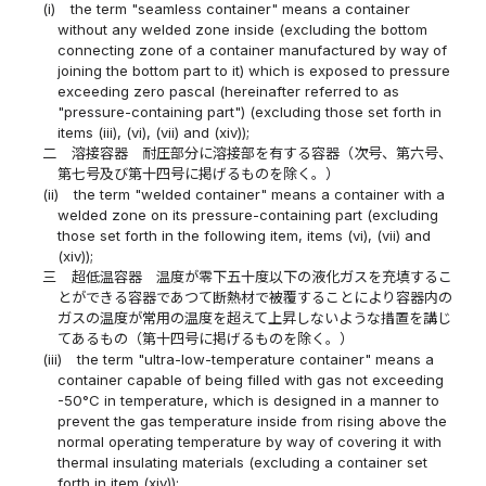
(i)
the term "seamless container" means a container
without any welded zone inside (excluding the bottom
connecting zone of a container manufactured by way of
joining the bottom part to it) which is exposed to pressure
exceeding zero pascal (hereinafter referred to as
"pressure-containing part") (excluding those set forth in
items (iii), (vi), (vii) and (xiv));
二
溶接容器 耐圧部分に溶接部を有する容器（次号、第六号、
第七号及び第十四号に掲げるものを除く。）
(ii)
the term "welded container" means a container with a
welded zone on its pressure-containing part (excluding
those set forth in the following item, items (vi), (vii) and
(xiv));
三
超低温容器 温度が零下五十度以下の液化ガスを充填するこ
とができる容器であつて断熱材で被覆することにより容器内の
ガスの温度が常用の温度を超えて上昇しないような措置を講じ
てあるもの（第十四号に掲げるものを除く。）
(iii)
the term "ultra-low-temperature container" means a
container capable of being filled with gas not exceeding
-50°C in temperature, which is designed in a manner to
prevent the gas temperature inside from rising above the
normal operating temperature by way of covering it with
thermal insulating materials (excluding a container set
forth in item (xiv));