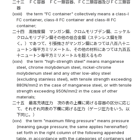
二十三
ＦＣ容器 ＦＣ一類容器、ＦＣ二類容器及びＦＣ三類容
器
(xxiii)
the term "FC container" collectively means a class-I
FC container, class-II FC container and class-III FC
container;
二十四
高強度鋼 マンガン鋼、クロムモリブデン鋼、ニッケル
クロムモリブデン鋼その他の低合金鋼（ステンレス鋼を除
く。）であつて、引張強さがマンガン鋼にあつては八百八十ニ
ュートン毎平方ミリメートル、その他の材料にあつては九百五
十ニュートン毎平方ミリメートルを超えるもの
(xxiv)
the term "high-strength steel" means manganese
steel, chrome molybdenum steel, nickel-chrome
molybdenum steel and any other low-alloy steel
(excluding stainless steel), with tensile strength exceeding
880N/mm2 in the case of manganese steel, or with tensile
strength exceeding 950N/mm2 in the case of other
materials;
二十五
最高充填圧力 次の表の上欄に掲げる容器の区分に応じ
て、それぞれ同表の下欄に掲げる圧力（ゲージ圧力をいう。以
下同じ。）
(xxv)
the term "maximum filling pressure" means pressure
(meaning gauge pressure; the same applies hereinafter)
set forth in the right column of the following appended
table, in accordance with the categories of containers set