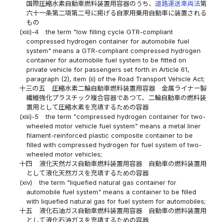
国際圧縮水素自動車燃料装置用容器のうち、
道路運送車両法
第
六十一条第二項第二号に掲げる自家用乗用自動車に装置される
もの
(xiii)-4
the term "low filling cycle GTR-compliant
compressed hydrogen container for automobile fuel
system" means a GTR-compliant compressed hydrogen
container for automobile fuel system to be fitted on
private vehicle for passengers set forth in Article 61,
paragraph (2), item (ii) of the Road Transport Vehicle Act;
十三の五
圧縮水素二輪自動車燃料装置用容器 金属ライナー製
繊維強化プラスチック複合容器であつて、二輪自動車の燃料装
置用として圧縮水素を充填するための容器
(xiii)-5
the term "compressed hydrogen container for two-
wheeled motor vehicle fuel system" means a metal liner
filament-reinforced plastic composite container to be
filled with compressed hydrogen for fuel system of two-
wheeled motor vehicles;
十四
液化天然ガス自動車燃料装置用容器 自動車の燃料装置用
として液化天然ガスを充填するための容器
(xiv)
the term "liquefied natural gas container for
automobile fuel system" means a container to be filled
with liquefied natural gas for fuel system for automobiles;
十五
液化石油ガス自動車燃料装置用容器 自動車の燃料装置用
として液化石油ガスを充填するための容器