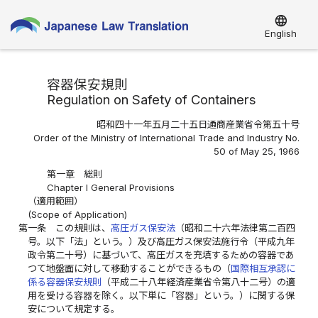
language
English
容器保安規則
Regulation on Safety of Containers
昭和四十一年五月二十五日通商産業省令第五十号
Order of the Ministry of International Trade and Industry No.
50 of May 25, 1966
第一章 総則
Chapter I General Provisions
（適用範囲）
(Scope of Application)
第一条
この規則は、
高圧ガス保安法
（昭和二十六年法律第二百四
号。以下「法」という。）及び高圧ガス保安法施行令（平成九年
政令第二十号）に基づいて、高圧ガスを充填するための容器であ
つて地盤面に対して移動することができるもの（
国際相互承認に
係る容器保安規則
（平成二十八年経済産業省令第八十二号）の適
用を受ける容器を除く。以下単に「容器」という。）に関する保
安について規定する。