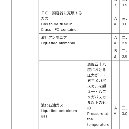
B
3.5
ＦＣ一類容器に充填する
ガス
Ａ
三
Gas to be filled in
A
3.0
Class-I FC container
液化アンモニア
Ａ
二
Liquefied ammonia
A
2.9
Ｂ
三
B
3.6
温度四十八
度における
圧力が一・
五三メガパ
スカルを超
え一・八二
メガパスカ
ル以下のも
液化石油ガス
の
Ａ
三
Liquefied petroleum
Pressure at
A
3.0
gas
the
temperature