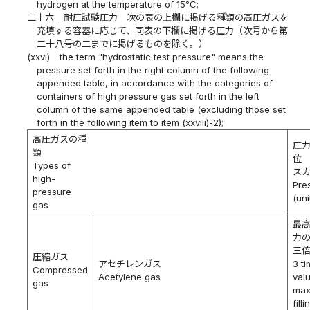
hydrogen at the temperature of 15°C;
二十六
耐圧試験圧力 次の表の上欄に掲げる種類の高圧ガスを
充填する容器に応じて、同表の下欄に掲げる圧力（次号から第
二十八号の二までに掲げるものを除く。）
(xxvi)
the term "hydrostatic test pressure" means the
pressure set forth in the right column of the following
appended table, in accordance with the categories of
containers of high pressure gas set forth in the left
column of the same appended table (excluding those set
forth in the following item to item (xxviii)-2);
高圧ガスの種
圧
類
位
Types of
ス
high-
Pre
pressure
(uni
gas
最
力
三
圧縮ガス
アセチレンガス
3 t
Compressed
Acetylene gas
val
gas
ma
filli