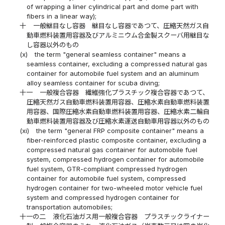
of wrapping a liner cylindrical part and dome part with
fibers in a linear way);
十
一般継目なし容器 継目なし容器であつて、圧縮天然ガス自
動車燃料装置用容器及びアルミニウム合金製スクーバ用継目な
し容器以外のもの
(x)
the term "general seamless container" means a
seamless container, excluding a compressed natural gas
container for automobile fuel system and an aluminum
alloy seamless container for scuba diving;
十一
一般複合容器 繊維強化プラスチック複合容器であつて、
圧縮天然ガス自動車燃料装置用容器、圧縮水素自動車燃料装置
用容器、国際圧縮水素自動車燃料装置用容器、圧縮水素二輪自
動車燃料装置用容器及び圧縮水素運送自動車用容器以外のもの
(xi)
the term "general FRP composite container" means a
fiber-reinforced plastic composite container, excluding a
compressed natural gas container for automobile fuel
system, compressed hydrogen container for automobile
fuel system, GTR-compliant compressed hydrogen
container for automobile fuel system, compressed
hydrogen container for two-wheeled motor vehicle fuel
system and compressed hydrogen container for
transportation automobiles;
十一の二
液化石油ガス用一般複合容器 プラスチックライナー