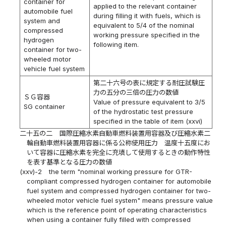
container for
applied to the relevant container
automobile fuel
during filling it with fuels, which is
system and
equivalent to 5/4 of the nominal
compressed
working pressure specified in the
hydrogen
following item.
container for two-
wheeled motor
vehicle fuel system
第二十六号の表に規定する耐圧試験圧
力の五分の三倍の圧力の数値
ＳＧ容器
Value of pressure equivalent to 3/5
SG container
of the hydrostatic test pressure
specified in the table of item (xxvi)
二十五の二
国際圧縮水素自動車燃料装置用容器及び圧縮水素二
輪自動車燃料装置用容器に係る公称使用圧力 温度十五度にお
いて容器に圧縮水素を完全に充填して使用するときの動作特性
を表す基準となる圧力の数値
(xxv)-2
the term "nominal working pressure for GTR-
compliant compressed hydrogen container for automobile
fuel system and compressed hydrogen container for two-
wheeled motor vehicle fuel system" means pressure value
which is the reference point of operating characteristics
when using a container fully filled with compressed