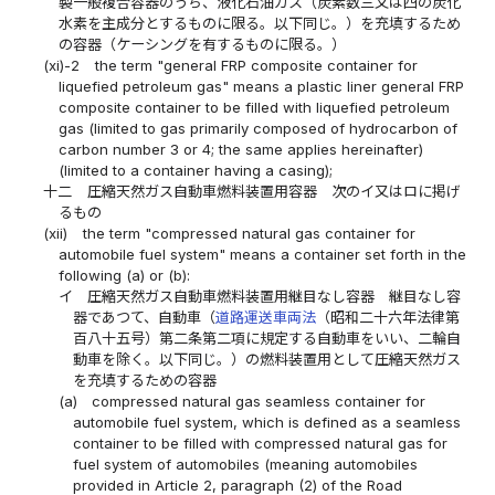
製一般複合容器のうち、液化石油ガス（炭素数三又は四の炭化
水素を主成分とするものに限る。以下同じ。）を充填するため
の容器（ケーシングを有するものに限る。）
(xi)-2
the term "general FRP composite container for
liquefied petroleum gas" means a plastic liner general FRP
composite container to be filled with liquefied petroleum
gas (limited to gas primarily composed of hydrocarbon of
carbon number 3 or 4; the same applies hereinafter)
(limited to a container having a casing);
十二
圧縮天然ガス自動車燃料装置用容器 次のイ又はロに掲げ
るもの
(xii)
the term "compressed natural gas container for
automobile fuel system" means a container set forth in the
following (a) or (b):
イ
圧縮天然ガス自動車燃料装置用継目なし容器 継目なし容
器であつて、自動車（
道路運送車両法
（昭和二十六年法律第
百八十五号）第二条第二項に規定する自動車をいい、二輪自
動車を除く。以下同じ。）の燃料装置用として圧縮天然ガス
を充填するための容器
(a)
compressed natural gas seamless container for
automobile fuel system, which is defined as a seamless
container to be filled with compressed natural gas for
fuel system of automobiles (meaning automobiles
provided in Article 2, paragraph (2) of the Road