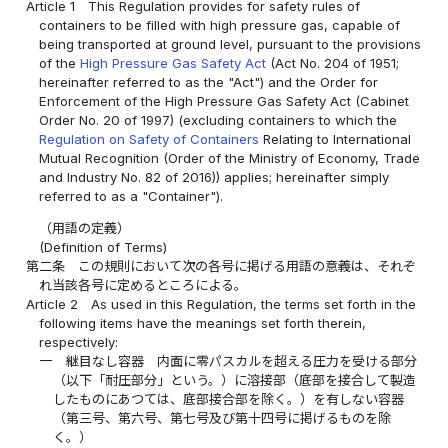
Article 1
This Regulation provides for safety rules of
containers to be filled with high pressure gas, capable of
being transported at ground level, pursuant to the provisions
of the
High Pressure Gas Safety Act
(Act No. 204 of 1951;
hereinafter referred to as the "Act") and the Order for
Enforcement of the High Pressure Gas Safety Act (Cabinet
Order No. 20 of 1997) (excluding containers to which the
Regulation on Safety of Containers
Relating to International
Mutual Recognition (Order of the Ministry of Economy, Trade
and Industry No. 82 of 2016)) applies; hereinafter simply
referred to as a "Container").
（用語の定義）
(Definition of Terms)
第二条
この規則において次の各号に掲げる用語の意義は、それぞ
れ当該各号に定めるところによる。
Article 2
As used in this Regulation, the terms set forth in the
following items have the meanings set forth therein,
respectively:
一
継目なし容器 内面に零パスカルを超える圧力を受ける部分
（以下「耐圧部分」という。）に溶接部（底部を接合して製造
したものにあつては、底部接合部を除く。）を有しない容器
（第三号、第六号、第七号及び第十四号に掲げるものを除
く。）