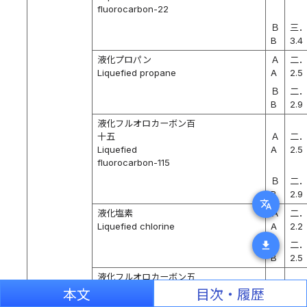
fluorocarbon-22
Ｂ
三
B
3.4
液化プロパン
Ａ
二
Liquefied propane
A
2.5
Ｂ
二
B
2.9
液化フルオロカーボン百
十五
Ａ
二
Liquefied
A
2.5
fluorocarbon-115
Ｂ
二
B
2.9
translate
液化塩素
Ａ
二
Liquefied chlorine
A
2.2
download
Ｂ
二
B
2.5
液化フルオロカーボン五
百
Ａ
二
本文
目次・履歴
Liquefied
A
2.2