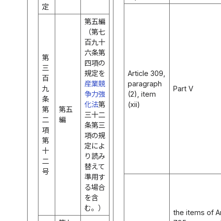
定
第五編
（第七
百九十
六条第
第
四項の
三
規定を
Article 309,
百
産業競
paragraph
九
Part V
争力強
(2), item
条
化法
第
(xii)
第
第五
三十二
二
編
条第三
項
項の規
第
定によ
十
り読み
二
替えて
号
準用す
る場合
を含
む。）
the items of Ar