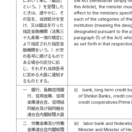
において単に「届出」
the Act (hereinafter simply re
という。）を受理した
this Article), the minister mu
ときは、速やかに、そ
effect to the ministers specif
の旨を、当該処分を受
each of the categories of the
け、又は届出を行った
institution (meaning the desig
指定金融機関（法第三
designated pursuant to the pr
十九条第一項の規定に
paragraph (1) of the Act) whi
より指定された指定金
as set forth in that respectiv
融機関をいう。）が次
の各号に掲げるもので
ある場合の区分に応
じ、それぞれ当該各号
に定める大臣に通知す
るものとする。
一
銀行、長期信用銀
(i)
bank, long term credit ba
行、信用金庫、信用
of Shinkin Banks, credit co
金庫連合会、信用協
credit cooperatives:Prime 
同組合及び協同組合
連合会内閣総理大臣
二
労働金庫及び労働
(ii)
labor bank and federati
金庫連合会内閣総理
Minister and Minister of He