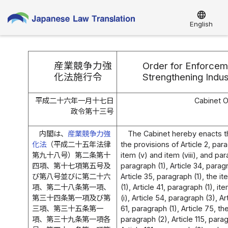
language
English
産業競争力強
Order for Enforcem
化法施行令
Strengthening Indus
平成二十六年一月十七日
Cabinet O
政令第十三号
内閣は、
産業競争力強
The Cabinet hereby enacts th
化法
（平成二十五年法律
the provisions of Article 2, par
第九十八号）第二条第十
item (v) and item (viii), and par
四項、第十七項第五号及
paragraph (1), Article 34, parag
び第八号並びに第二十六
Article 35, paragraph (1), the i
項、第二十八条第一項、
(1), Article 41, paragraph (1), i
第三十四条第一項及び第
(i), Article 54, paragraph (3), Ar
三項、第三十五条第一
61, paragraph (1), Article 75, th
項、第三十九条第一項各
paragraph (2), Article 115, par