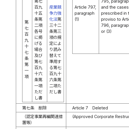
第七
795, paragrap
百九
産業競
Article 797,
and the cases
十五
争力強
paragraph
prescribed in 
条第
化法
第
(1)
proviso to Arti
第
二項
三十二
796, paragraph
七
各号
条第三
or (3)
百
に掲
項の規
九
げる
定によ
十
場合
り読み
七
及び
替えて
条
第七
準用す
第
百九
る第七
一
十六
百九十
項
条第
六条第
一項
二項た
ただ
だし書
し書
第七条
削除
Article 7
Deleted
（認定事業再編関連措
(Approved Corporate Restru
置等）