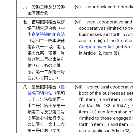
六
労働金庫及び労働
(vi)
labor bank and federati
金庫連合会
七
信用協同組合及び
(vii)
credit cooperative and 
協同組合連合会（
中
cooperatives (limited to t
小企業等協同組合法
businesses set forth in Arti
（昭和二十四年法律
and item (ii) of the
Small a
第百八十一号）第九
Cooperatives Act
(Act No. 
条の九第一項第一号
in Article 12, item (i));
及び第二号の事業を
併せ行うものに限
る。第十二条第一号
において同じ。）
八
農業協同組合（
農
(viii)
agricultural cooperativ
業協同組合法
（昭和
both of the businesses set 
二十二年法律第百三
(1), item (ii) and item (iii)
十二号）第十条第一
Act (Act No. 132 of 1947); t
項第二号及び第三号
item (iii)) and federation o
の事業を併せ行うも
(limited to those engaged 
のに限る。第十二条
forth in item (ii) and item 
第三号において同
same applies in Article 12, it