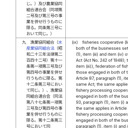
じ。）及び農業協同
組合連合会（同項第
二号及び第三号の事
業を併せ行うものに
限る。同条第三号に
おいて同じ。）
九
漁業協同組合（
水
(ix)
fisheries cooperative (
産業協同組合法
（昭
both of the businesses set 
和二十三年法律第二
(1), item (iii) and item (iv
百四十二号）第十一
Act (Act No. 242 of 1948); t
条第一項第三号及び
item (iii)), federation of f
第四号の事業を併せ
those engaged in both of t
行うものに限る。第
Article 87, paragraph (1), it
十二条第三号におい
same Act; the same applies in
て同じ。）、漁業協
fishery processing coopera
同組合連合会（同法
engaged in both of the busi
第八十七条第一項第
93, paragraph (1), item (i) 
三号及び第四号の事
the same applies in Article 
業を併せ行うものに
fishery processing coopera
限る。第十二条第三
engaged in both of the busi
号において同
paragraph (1), item (i) and 