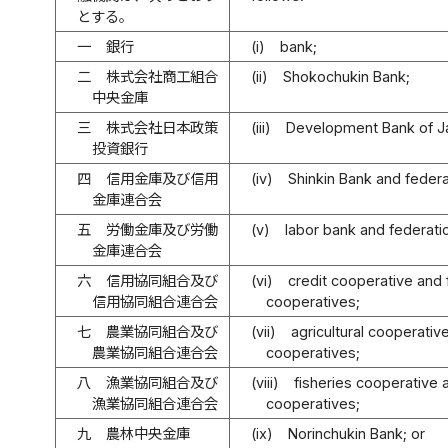
とする。
一
銀行
(i)
bank;
二
株式会社商工組合
(ii)
Shokochukin Bank;
中央金庫
三
株式会社日本政策
(iii)
Development Bank of J
投資銀行
四
信用金庫及び信用
(iv)
Shinkin Bank and federa
金庫連合会
五
労働金庫及び労働
(v)
labor bank and federati
金庫連合会
六
信用協同組合及び
(vi)
credit cooperative and 
信用協同組合連合会
cooperatives;
七
農業協同組合及び
(vii)
agricultural cooperative
農業協同組合連合会
cooperatives;
八
漁業協同組合及び
(viii)
fisheries cooperative a
漁業協同組合連合会
cooperatives;
九
農林中央金庫
(ix)
Norinchukin Bank; or