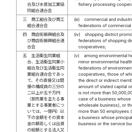
合及び水産加工業協
fishery processing coopera
同組合連合会
三
商工組合及び商工
(iii)
commercial and industri
組合連合会
federations of commercial 
四
商店街振興組合及
(iv)
shopping district prom
び商店街振興組合連
federations of shopping di
合会
cooperatives;
五
生活衛生同業組
(v)
among environmental he
合、生活衛生同業小
minor environmental health
組合及び生活衛生同
federations of environment
業組合連合会であっ
cooperatives, those of whi
て、その直接又は間
the direct or indirect me
接の構成員の三分の
amount of stated capital or
二以上が五千万円
is not more than 50,000,0
（卸売業を主たる事
case of a business whose p
業とする事業者につ
wholesale business), or t
いては、一億円）以
more than 50 employees (
下の金額をその資本
a business whose principal
金の額若しくは出資
business or the service bu
の総額とする法人又