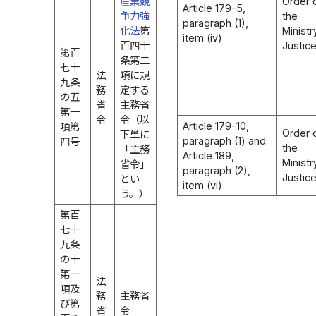
産業競
Order 
Article 179-5,
争力強
the
paragraph (1),
化法
第
Ministr
item (iv)
百四十
Justic
第百
条第二
七十
法
項に規
九条
務
定する
の五
省
主務省
第一
令
令（以
Article 179-10,
項第
Order 
下単に
paragraph (1) and
四号
the
「主務
Article 189,
Ministr
省令」
paragraph (2),
Justic
とい
item (vi)
う。）
第百
七十
九条
の十
第一
法
項及
務
主務省
び第
省
令