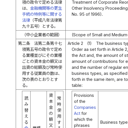
項の政令で定める法律
Treatment of Corporate Reor
は、
金融機関等の更生
Other Insolvency Proceedings 
手続の特例等に関する
No. 95 of 1996).
法律
（平成八年法律第
九十五号）とする。
（中小企業者の範囲）
(Scope of Small and Medium-
第二条
法第二条第十七
Article 2
(1)
The business ty
項第五号の政令で定め
Order aa set forth in Article 2
る業種並びにその業種
the Act and, the amount of sta
ごとの資本金の額又は
amount of contributions for 
出資の総額及び常時使
and the number of regular e
用する従業員の数は、
business types, as specified
次の表のとおりとす
forth in the same item, are t
る。
table:
資
Provisions
読
常
本
of the
み
時
金
Companies
替
使
の
Act
for
え
用
額
which the
る
す
Business type
又
phrases