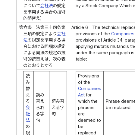
について
会社法
の規定
by a Stock Company Which i
を準用する場合の技術
的読替え）
第六条
法第三十四条第
Article 6
The technical replac
三項の規定により
会社
provisions of the
Companies
法
の規定を準用する場
provisions of Article 34, para
合における同項の規定
applying mutatis mutandis th
による同法の規定の技
under the same paragraph is 
術的読替えは、次の表
table:
のとおりとする。
読
Provisions
み
of the
替
Companies
え
読み
Act
for
る
替え
読み替
which the
Phrase deeme
会
られ
える字
phrases
be replaced
社
る字
句
are
法
句
deemed to
の
be
規
replaced