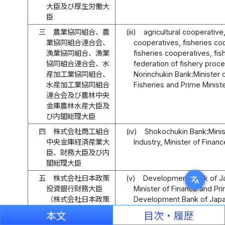
大臣及び厚生労働大
臣
三
農業協同組合、農
(iii)
agricultural cooperative,
業協同組合連合会、
cooperatives, fisheries co
漁業協同組合、漁業
fisheries cooperatives, fi
協同組合連合会、水
federation of fishery proc
産加工業協同組合、
Norinchukin Bank:Minister o
水産加工業協同組合
Fisheries and Prime Ministe
連合会及び農林中央
金庫農林水産大臣及
び内閣総理大臣
四
株式会社商工組合
(iv)
Shokochukin Bank:Minis
中央金庫経済産業大
Industry, Minister of Financ
臣、財務大臣及び内
閣総理大臣
五
株式会社日本政策
(v)
Development Bank of Jap
translate
投資銀行財務大臣
Minister of Finance and Pri
（株式会社日本政策
Development Bank of Japa
投資銀行が
株式会社
set forth in Article 9, par
本文
目次・履歴
日本政策投資銀行法
Bank of Japan Act
).