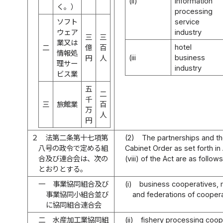
(ii)
information
く。）
processing
ソフト
service
ウェア
industry
三
三
業又は
hotel
二
億
百
情報処
(iii
business
円
人
理サー
industry
ビス業
五
二
千
三
旅館業
百
万
人
円
２
法第二条第十七項第
(2)
The partnerships and th
八号の政令で定める組
Cabinet Order as set forth in 
合及び連合会は、次の
(viii) of the Act are as follows
とおりとする。
一
事業協同組合及び
(i)
business cooperatives, 
事業協同小組合並び
and federations of coopera
に協同組合連合会
二
水産加工業協同組
(ii)
fishery processing coop