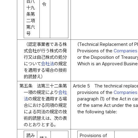
百八
令
十九
条第
二項
第六
号
（認定事業者である株
(Technical Replacement of P
式会社が行う株式の発
Provisions of the
Companies
行又は自己株式の処分
or the Disposition of Treas
について
会社法
の規定
Which is an Approved Busine
を適用する場合の技術
的読替え）
第五条
法第三十二条第
Article 5
The technical replac
一項の規定により
会社
provisions of the
Companies
法
の規定を適用する場
paragraph (1) of the Act in c
合における同項の規定
of the same Act under the s
による同法の規定の技
the following table:
術的読替えは、次の表
のとおりとする。
読み
Provisions of