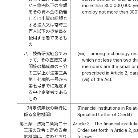
が三億円以下の金額
more than 300,000,000 yen
をその資本金の額若
employ not more than 300
しくは出資の総額と
する法人又は常時三
百人以下の従業員を
使用する者であるも
の
八
技術研究組合であ
(viii)
among technology rese
って、その直接又は
which not less than two thir
間接の構成員の三分
members are the small or
の二以上が法第二条
prescribed in Article 2, par
第十七項第一号から
(vii) of the Act.
第七号までに規定す
る中小企業者である
もの
（特定信用状の発行に
(Financial Institutions in Rela
係る金融機関）
Specified Letter of Credit)
第三条
法第二条第二十
Article 3
The financial institu
三項の政令で定める金
Order set forth in Article 2, p
融機関は、次のとおり
follows: