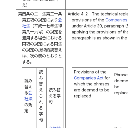
え）
第四条の二
法第三十条
Article 4-2
The technical repl
第五項の規定により
会
provisions of the
Companies
社法
（平成十七年法律
under Article 30, paragraph (5
第八十六号）の規定を
applying the provisions of 
適用する場合における
paragraph is as shown in the 
同項の規定による同法
の規定の技術的読替え
は、次の表のとおりと
する。
読
Provisions of the
Phrase
み
Companies Act
for
読み
deeme
替
which the phrases
替え
be
え
読み替
are deemed to be
る
会
replac
ら
える字
replaced
社法
れ
句
の規
る
定
字
句