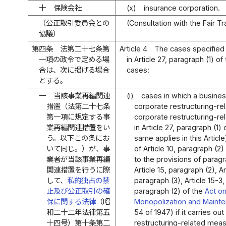
十
保険会社
(x)
insurance corporation.
（公正取引委員会との
(Consultation with the Fair 
協議）
第四条
法第二十七条第
Article 4
The cases specified 
一項の政令で定める場
in Article 27, paragraph (1) of
合は、次に掲げる場合
cases:
とする。
一
当該事業再編関連
(i)
cases in which a business
措置（法第二十七条
corporate restructuring-r
第一項に規定する事
corporate restructuring-r
業再編関連措置をい
in Article 27, paragraph (1) 
う。以下この条にお
same applies in this Articl
いて同じ。）が、事
of Article 10, paragraph (2)
業者が当該事業再編
to the provisions of paragr
関連措置を行うに際
Article 15, paragraph (2), A
して、
私的独占の禁
paragraph (3), Article 15-3,
止及び公正取引の確
paragraph (2) of the
Act on
保に関する法律
（昭
Monopolization and Mainte
和二十二年法律第五
54 of 1947) if it carries ou
十四号）第十条第二
restructuring-related mea