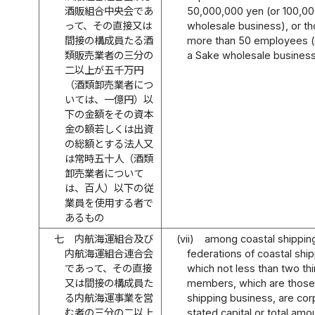
酒販組合中央会であ
50,000,000 yen (or 100,00
って、その直接又は
wholesale business), or t
間接の構成員たる酒
more than 50 employees (
類販売業者の三分の
a Sake wholesale business
二以上が五千万円
（酒類卸売業者につ
いては、一億円）以
下の金額をその資本
金の額若しくは出資
の総額とする法人又
は常時五十人（酒類
卸売業者について
は、百人）以下の従
業員を使用する者で
あるもの
七
内航海運組合及び
(vii)
among coastal shippin
内航海運組合連合会
federations of coastal shi
であって、その直接
which not less than two thir
又は間接の構成員た
members, which are those 
る内航海運事業を営
shipping business, are co
む者の三分の二以上
stated capital or total amou