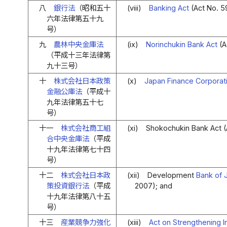
八
銀行法
（昭和五十
(viii)
Banking Act
(Act No. 59
六年法律第五十九
号）
九
農林中央金庫法
(ix)
Norinchukin Bank Act
(A
（平成十三年法律第
九十三号）
十
株式会社日本政策
(x)
Japan Finance Corporat
金融公庫法
（平成十
九年法律第五十七
号）
十一
株式会社商工組
(xi)
Shokochukin Bank Act (
合中央金庫法
（平成
十九年法律第七十四
号）
十二
株式会社日本政
(xii)
Development
Bank of 
策投資銀行法
（平成
2007); and
十九年法律第八十五
号）
十三
産業競争力強化
(xiii)
Act on Strengthening I