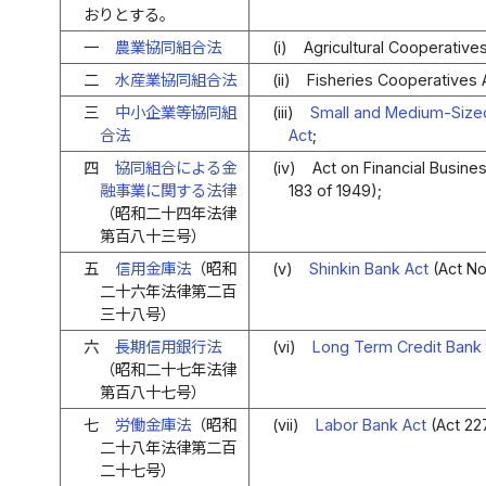
おりとする。
一
農業協同組合法
(i)
Agricultural Cooperatives
二
水産業協同組合法
(ii)
Fisheries Cooperatives 
三
中小企業等協同組
(iii)
Small and Medium-Sized
合法
Act
;
四
協同組合による金
(iv)
Act on Financial Busine
融事業に関する法律
183 of 1949);
（昭和二十四年法律
第百八十三号）
五
信用金庫法
（昭和
(v)
Shinkin Bank Act
(Act No
二十六年法律第二百
三十八号）
六
長期信用銀行法
(vi)
Long Term Credit Bank 
（昭和二十七年法律
第百八十七号）
七
労働金庫法
（昭和
(vii)
Labor Bank Act
(Act 227
二十八年法律第二百
二十七号）