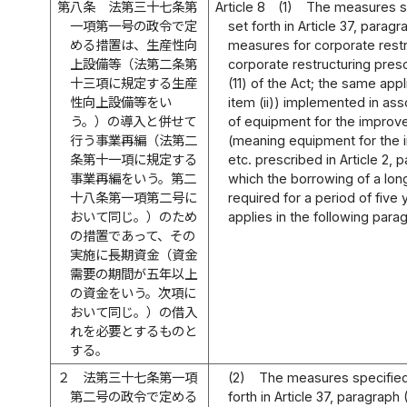
第八条
法第三十七条第
Article 8
(1)
The measures sp
一項第一号の政令で定
set forth in Article 37, paragra
める措置は、生産性向
measures for corporate rest
上設備等（法第二条第
corporate restructuring presc
十三項に規定する生産
(11) of the Act; the same appli
性向上設備等をい
item (ii)) implemented in ass
う。）の導入と併せて
of equipment for the improve
行う事業再編（法第二
(meaning equipment for the 
条第十一項に規定する
etc. prescribed in Article 2, 
事業再編をいう。第二
which the borrowing of a lo
十八条第一項第二号に
required for a period of five
おいて同じ。）のため
applies in the following para
の措置であって、その
実施に長期資金（資金
需要の期間が五年以上
の資金をいう。次項に
おいて同じ。）の借入
れを必要とするものと
する。
２
法第三十七条第一項
(2)
The measures specified
第二号の政令で定める
forth in Article 37, paragraph (