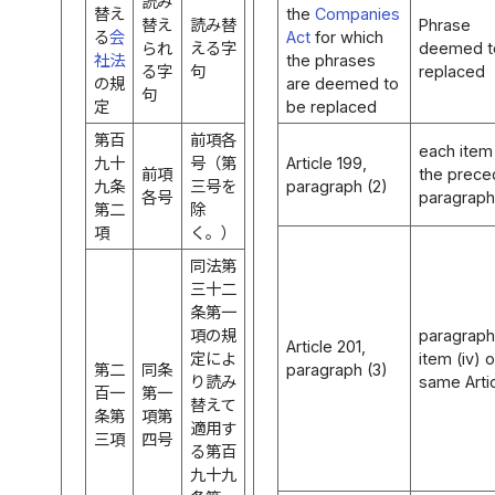
読み
替え
the
Companies
替え
読み替
Phrase
る
会
Act
for which
られ
える字
deemed t
社法
the phrases
る字
句
replaced
の規
are deemed to
句
定
be replaced
第百
前項各
each item
九十
号（第
Article 199,
前項
the prece
九条
三号を
paragraph (2)
各号
paragraph
第二
除
項
く。）
同法第
三十二
条第一
項の規
paragraph 
Article 201,
定によ
item (iv) o
第二
同条
paragraph (3)
り読み
same Arti
百一
第一
替えて
条第
項第
適用す
三項
四号
る第百
九十九