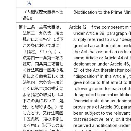
法
（内閣総理大臣等への
(Notification to the Prime Min
通知）
第十二条
主務大臣は、
Article 12
If the competent mi
法第三十九条第一項の
under Article 39, paragraph (1
規定による指定（以下
simply referred to as a "desig
この条において単に
granted an authorization under
「指定」という。）、
the Act, has issued an order 
法第四十一条第一項の
same Article or Article 44 of
認可、同条第二項若し
designation under Article 46,
くは法第四十四条の規
(2) of the Act (hereinafter co
定による命令若しくは
"disposition" in this Article)
法第四十六条第一項若
give notice to that effect to 
しくは第二項の規定に
following items for each of t
よる指定の取消し（以
designated financial institut
下この条において「処
financial institution as desig
分」と総称する。）を
provisions of Article 39, para
したとき、又は法第四
been subject to the relevant d
十五条第一項の規定に
that respective item; or, if 
よる届出（以下この条
received a notification under 