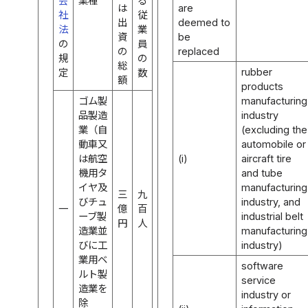
会
業種
る
は
are
社
従
出
deemed to
法
業
資
be
の
員
の
replaced
規
の
総
rubber
定
数
額
products
ゴム製
manufacturing
品製造
industry
業（自
(excluding the
動車又
automobile or
は航空
(i)
aircraft tire
機用タ
and tube
イヤ及
manufacturing
三
九
びチュ
industry, and
一
億
百
ーブ製
industrial belt
円
人
造業並
manufacturing
びに工
industry)
業用ベ
software
ルト製
service
造業を
industry or
除