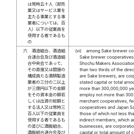
は常時五十人（卸売
業又はサービス業を
主たる事業とする事
業者については、百
人）以下の従業員を
使用する者であるも
の
六
酒造組合、酒造組
(vi)
among Sake brewer coo
合連合会及び酒造組
Sake brewer cooperatives
合中央会であって、
Shochu Makers Association
その直接又は間接の
than two thirds of the dire
構成員たる酒類製造
are Sake brewers, are cor
業者の三分の二以上
stated capital or total amou
が三億円以下の金額
more than 300,000,000 yen
をその資本金の額若
employ not more than 30
しくは出資の総額と
merchant cooperatives, fe
する法人又は常時三
cooperatives and Japan Sa
百人以下の従業員を
those of which not less tha
使用する者であるも
indirect members, which 
の並びに酒販組合、
businesses, are corporati
酒販組合連合会及び
capital or total amount of 