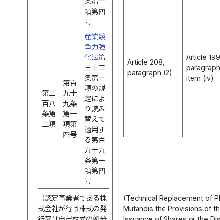
条第一
項第四
号
産業競
争力強
化法
第
Article 199
Article 208,
三十二
paragraph 
paragraph (2)
条第一
item (iv)
第百
項の規
第二
九十
定によ
百八
九条
り読み
条第
第一
替えて
二項
項第
適用す
四号
る第百
九十九
条第一
項第四
号
（認定事業者である株
(Technical Replacement of P
式会社が行う株式の発
Mutandis the Provisions of t
行又は自己株式の処分
Issuance of Shares or the Di