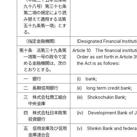
九十八号）第三十七条
第二項の規定により読
み替えて適用する法第
五十九条第一項」とす
る。
（指定金融機関）
(Designated Financial Institut
第十条
法第三十九条第
Article 10
The financial institu
一項第一号の政令で定
Order as set forth in Article 3
める金融機関は、次の
the Act is as follows:
とおりとする。
一
銀行
(i)
bank;
二
長期信用銀行
(ii)
long term credit bank;
三
株式会社商工組合
(iii)
Shokochukin Bank;
中央金庫
四
株式会社日本政策
(iv)
Development Bank of J
投資銀行
五
信用金庫及び信用
(v)
Shinkin Bank and federat
金庫連合会