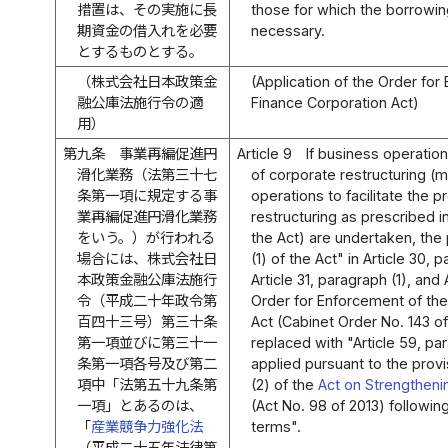
措置は、その実施に長
those for which the borrowin
期資金の借入れを必要
necessary.
とするものとする。
（株式会社日本政策金
(Application of the Order fo
融公庫法施行令の適
Finance Corporation Act)
用）
第九条
事業再編促進円
Article 9
If business operation
滑化業務（法第三十七
of corporate restructuring (
条第一項に規定する事
operations to facilitate the 
業再編促進円滑化業務
restructuring as prescribed in
をいう。）が行われる
the Act) are undertaken, the 
場合には、株式会社日
(1) of the Act" in Article 30, 
本政策金融公庫法施行
Article 31, paragraph (1), and 
令（平成二十年政令第
Order for Enforcement of th
百四十三号）第三十条
Act (Cabinet Order No. 143 
第一項並びに第三十一
replaced with "Article 59, par
条第一項各号及び第二
applied pursuant to the provi
項中「法第五十九条第
(2) of the
Act on Strengtheni
一項」とあるのは、
(Act No. 98 of 2013) follow
「
産業競争力強化法
terms".
（平成二十五年法律第