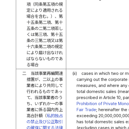
項（同条第五項の規
定により適用される
場合を含む。）、第
十五条第二項、第十
五条の二第二項若し
くは第三項、第十五
条の三第二項又は第
十六条第二項の規定
により届け出なけれ
ばならないものであ
る場合
二
当該事業再編関連
(ii)
cases in which two or m
措置が、二以上の事
carrying out the corporate 
業者により共同して
measures, and where any 
行われるものであっ
total domestic sales (mean
て、当該事業者のう
prescribed in Article 10, p
ち、いずれか一の事
Prohibition of Private Mon
業者に係る国内売上
Fair Trade
; hereinafter the
高合計額（
私的独占
exceeding 20,000,000,000
の禁止及び公正取引
has total domestic sales 
の確保に関する法律
(excluding cases in which a