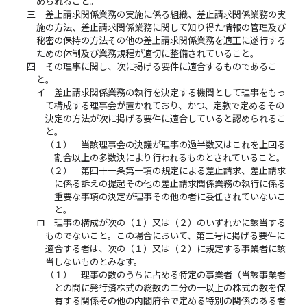
められること。
三
差止請求関係業務の実施に係る組織、差止請求関係業務の実
施の方法、差止請求関係業務に関して知り得た情報の管理及び
秘密の保持の方法その他の差止請求関係業務を適正に遂行する
ための体制及び業務規程が適切に整備されていること。
四
その理事に関し、次に掲げる要件に適合するものであるこ
と。
イ
差止請求関係業務の執行を決定する機関として理事をもっ
て構成する理事会が置かれており、かつ、定款で定めるその
決定の方法が次に掲げる要件に適合していると認められるこ
と。
（１）
当該理事会の決議が理事の過半数又はこれを上回る
割合以上の多数決により行われるものとされていること。
（２）
第四十一条第一項の規定による差止請求、差止請求
に係る訴えの提起その他の差止請求関係業務の執行に係る
重要な事項の決定が理事その他の者に委任されていないこ
と。
ロ
理事の構成が次の（１）又は（２）のいずれかに該当する
ものでないこと。この場合において、第二号に掲げる要件に
適合する者は、次の（１）又は（２）に規定する事業者に該
当しないものとみなす。
（１）
理事の数のうちに占める特定の事業者（当該事業者
との間に発行済株式の総数の二分の一以上の株式の数を保
有する関係その他の内閣府令で定める特別の関係のある者