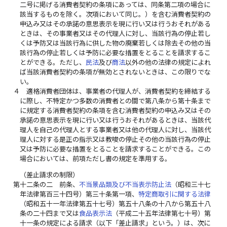
二号に掲げる消費者契約の条項にあっては、同条第二項の場合に
該当するものを除く。次項において同じ。）を含む消費者契約の
申込み又はその承諾の意思表示を現に行い又は行うおそれがある
ときは、その事業者又はその代理人に対し、当該行為の停止若し
くは予防又は当該行為に供した物の廃棄若しくは除去その他の当
該行為の停止若しくは予防に必要な措置をとることを請求するこ
とができる。ただし、
民法
及び
商法
以外の他の法律の規定によれ
ば当該消費者契約の条項が無効とされないときは、この限りでな
い。
４
適格消費者団体は、事業者の代理人が、消費者契約を締結する
に際し、不特定かつ多数の消費者との間で第八条から第十条まで
に規定する消費者契約の条項を含む消費者契約の申込み又はその
承諾の意思表示を現に行い又は行うおそれがあるときは、当該代
理人を自己の代理人とする事業者又は他の代理人に対し、当該代
理人に対する是正の指示又は教唆の停止その他の当該行為の停止
又は予防に必要な措置をとることを請求することができる。この
場合においては、前項ただし書の規定を準用する。
（差止請求の制限）
第十二条の二
前条、
不当景品類及び不当表示防止法
（昭和三十七
年法律第百三十四号）第三十条第一項、
特定商取引に関する法律
（昭和五十一年法律第五十七号）第五十八条の十八から第五十八
条の二十四まで又は
食品表示法
（平成二十五年法律第七十号）第
十一条の規定による請求（以下「差止請求」という。）は、次に