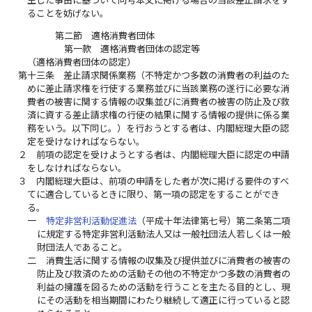
ることを妨げない。
第二節 適格消費者団体
第一款 適格消費者団体の認定等
（適格消費者団体の認定）
第十三条
差止請求関係業務（不特定かつ多数の消費者の利益のた
めに差止請求権を行使する業務並びに当該業務の遂行に必要な消
費者の被害に関する情報の収集並びに消費者の被害の防止及び救
済に資する差止請求権の行使の結果に関する情報の提供に係る業
務をいう。以下同じ。）を行おうとする者は、内閣総理大臣の認
定を受けなければならない。
２
前項の認定を受けようとする者は、内閣総理大臣に認定の申請
をしなければならない。
３
内閣総理大臣は、前項の申請をした者が次に掲げる要件のすべ
てに適合しているときに限り、第一項の認定をすることができ
る。
一
特定非営利活動促進法
（平成十年法律第七号）第二条第二項
に規定する特定非営利活動法人又は一般社団法人若しくは一般
財団法人であること。
二
消費生活に関する情報の収集及び提供並びに消費者の被害の
防止及び救済のための活動その他の不特定かつ多数の消費者の
利益の擁護を図るための活動を行うことを主たる目的とし、現
にその活動を相当期間にわたり継続して適正に行っていると認