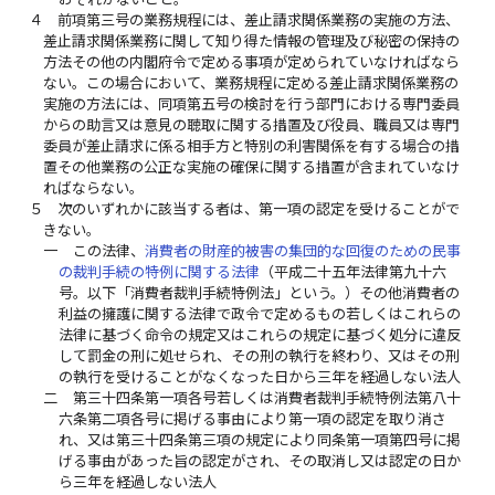
４
前項第三号の業務規程には、差止請求関係業務の実施の方法、
差止請求関係業務に関して知り得た情報の管理及び秘密の保持の
方法その他の内閣府令で定める事項が定められていなければなら
ない。この場合において、業務規程に定める差止請求関係業務の
実施の方法には、同項第五号の検討を行う部門における専門委員
からの助言又は意見の聴取に関する措置及び役員、職員又は専門
委員が差止請求に係る相手方と特別の利害関係を有する場合の措
置その他業務の公正な実施の確保に関する措置が含まれていなけ
ればならない。
５
次のいずれかに該当する者は、第一項の認定を受けることがで
きない。
一
この法律、
消費者の財産的被害の集団的な回復のための民事
の裁判手続の特例に関する法律
（平成二十五年法律第九十六
号。以下「消費者裁判手続特例法」という。）その他消費者の
利益の擁護に関する法律で政令で定めるもの若しくはこれらの
法律に基づく命令の規定又はこれらの規定に基づく処分に違反
して罰金の刑に処せられ、その刑の執行を終わり、又はその刑
の執行を受けることがなくなった日から三年を経過しない法人
二
第三十四条第一項各号若しくは消費者裁判手続特例法第八十
六条第二項各号に掲げる事由により第一項の認定を取り消さ
れ、又は第三十四条第三項の規定により同条第一項第四号に掲
げる事由があった旨の認定がされ、その取消し又は認定の日か
ら三年を経過しない法人