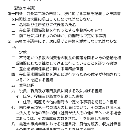
（認定の申請）
第十四条
前条第二項の申請は、次に掲げる事項を記載した申請書
を内閣総理大臣に提出してしなければならない。
一
名称及び住所並びに代表者の氏名
二
差止請求関係業務を行おうとする事務所の所在地
三
前二号に掲げるもののほか、内閣府令で定める事項
２
前項の申請書には、次に掲げる書類を添付しなければならな
い。
一
定款
二
不特定かつ多数の消費者の利益の擁護を図るための活動を相
当期間にわたり継続して適正に行っていることを証する書類
三
差止請求関係業務に関する業務計画書
四
差止請求関係業務を適正に遂行するための体制が整備されて
いることを証する書類
五
業務規程
六
役員、職員及び専門委員に関する次に掲げる書類
イ
氏名、役職及び職業を記載した書類
ロ
住所、略歴その他内閣府令で定める事項を記載した書類
七
前条第三項第一号の法人の社員について、その数及び個人又
は法人その他の団体の別（社員が法人その他の団体である場合
にあっては、その構成員の数を含む。）を記載した書類
八
最近の事業年度における財産目録、貸借対照表、収支計算書
その他の経理的基礎を有することを証する書類