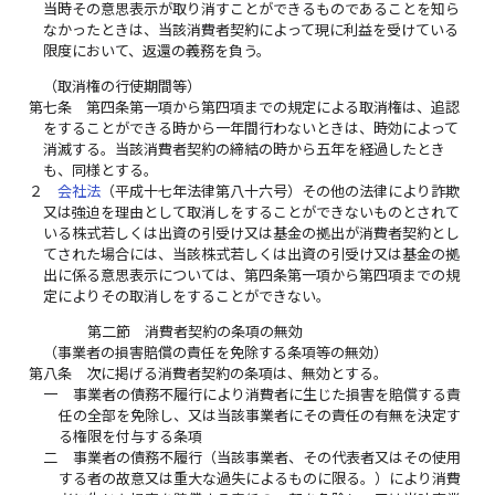
当時その意思表示が取り消すことができるものであることを知ら
なかったときは、当該消費者契約によって現に利益を受けている
限度において、返還の義務を負う。
（取消権の行使期間等）
第七条
第四条第一項から第四項までの規定による取消権は、追認
をすることができる時から一年間行わないときは、時効によって
消滅する。当該消費者契約の締結の時から五年を経過したとき
も、同様とする。
２
会社法
（平成十七年法律第八十六号）その他の法律により詐欺
又は強迫を理由として取消しをすることができないものとされて
いる株式若しくは出資の引受け又は基金の拠出が消費者契約とし
てされた場合には、当該株式若しくは出資の引受け又は基金の拠
出に係る意思表示については、第四条第一項から第四項までの規
定によりその取消しをすることができない。
第二節 消費者契約の条項の無効
（事業者の損害賠償の責任を免除する条項等の無効）
第八条
次に掲げる消費者契約の条項は、無効とする。
一
事業者の債務不履行により消費者に生じた損害を賠償する責
任の全部を免除し、又は当該事業者にその責任の有無を決定す
る権限を付与する条項
二
事業者の債務不履行（当該事業者、その代表者又はその使用
する者の故意又は重大な過失によるものに限る。）により消費