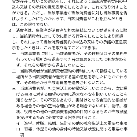
実が存在しないとの誤認をし、それによって当該消費者契約の申
込み又はその承諾の意思表示をしたときは、これを取り消すこと
ができる。ただし、当該事業者が当該消費者に対し当該事実を告
げようとしたにもかかわらず、当該消費者がこれを拒んだとき
は、この限りでない。
３
消費者は、事業者が消費者契約の締結について勧誘をするに際
し、当該消費者に対して次に掲げる行為をしたことにより困惑
し、それによって当該消費者契約の申込み又はその承諾の意思表
示をしたときは、これを取り消すことができる。
一
当該事業者に対し、当該消費者が、その住居又はその業務を
行っている場所から退去すべき旨の意思を示したにもかかわら
ず、それらの場所から退去しないこと。
二
当該事業者が当該消費者契約の締結について勧誘をしている
場所から当該消費者が退去する旨の意思を示したにもかかわら
ず、その場所から当該消費者を退去させないこと。
三
当該消費者が、社会生活上の経験が乏しいことから、次に掲
げる事項に対する願望の実現に過大な不安を抱いていることを
知りながら、その不安をあおり、裏付けとなる合理的な根拠が
ある場合その他の正当な理由がある場合でないのに、物品、権
利、役務その他の当該消費者契約の目的となるものが当該願望
を実現するために必要である旨を告げること。
イ
進学、就職、結婚、生計その他の社会生活上の重要な事項
ロ
容姿、体型その他の身体の特徴又は状況に関する重要な事
項