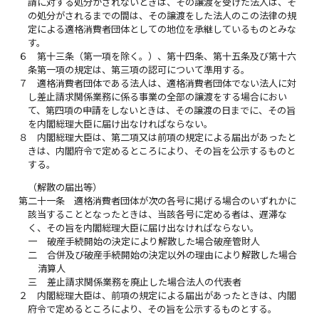
請に対する処分がされないときは、その譲渡を受けた法人は、そ
の処分がされるまでの間は、その譲渡をした法人のこの法律の規
定による適格消費者団体としての地位を承継しているものとみな
す。
６
第十三条（第一項を除く。）、第十四条、第十五条及び第十六
条第一項の規定は、第三項の認可について準用する。
７
適格消費者団体である法人は、適格消費者団体でない法人に対
し差止請求関係業務に係る事業の全部の譲渡をする場合におい
て、第四項の申請をしないときは、その譲渡の日までに、その旨
を内閣総理大臣に届け出なければならない。
８
内閣総理大臣は、第二項又は前項の規定による届出があったと
きは、内閣府令で定めるところにより、その旨を公示するものと
する。
（解散の届出等）
第二十一条
適格消費者団体が次の各号に掲げる場合のいずれかに
該当することとなったときは、当該各号に定める者は、遅滞な
く、その旨を内閣総理大臣に届け出なければならない。
一
破産手続開始の決定により解散した場合破産管財人
二
合併及び破産手続開始の決定以外の理由により解散した場合
清算人
三
差止請求関係業務を廃止した場合法人の代表者
２
内閣総理大臣は、前項の規定による届出があったときは、内閣
府令で定めるところにより、その旨を公示するものとする。