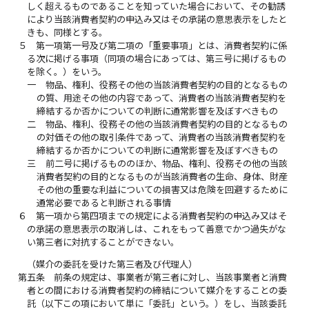
しく超えるものであることを知っていた場合において、その勧誘
により当該消費者契約の申込み又はその承諾の意思表示をしたと
きも、同様とする。
５
第一項第一号及び第二項の「重要事項」とは、消費者契約に係
る次に掲げる事項（同項の場合にあっては、第三号に掲げるもの
を除く。）をいう。
一
物品、権利、役務その他の当該消費者契約の目的となるもの
の質、用途その他の内容であって、消費者の当該消費者契約を
締結するか否かについての判断に通常影響を及ぼすべきもの
二
物品、権利、役務その他の当該消費者契約の目的となるもの
の対価その他の取引条件であって、消費者の当該消費者契約を
締結するか否かについての判断に通常影響を及ぼすべきもの
三
前二号に掲げるもののほか、物品、権利、役務その他の当該
消費者契約の目的となるものが当該消費者の生命、身体、財産
その他の重要な利益についての損害又は危険を回避するために
通常必要であると判断される事情
６
第一項から第四項までの規定による消費者契約の申込み又はそ
の承諾の意思表示の取消しは、これをもって善意でかつ過失がな
い第三者に対抗することができない。
（媒介の委託を受けた第三者及び代理人）
第五条
前条の規定は、事業者が第三者に対し、当該事業者と消費
者との間における消費者契約の締結について媒介をすることの委
託（以下この項において単に「委託」という。）をし、当該委託