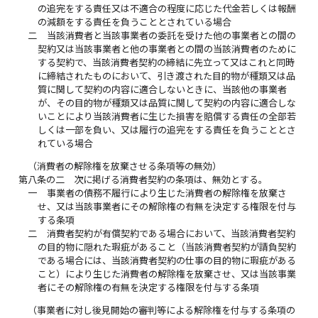
の追完をする責任又は不適合の程度に応じた代金若しくは報酬
の減額をする責任を負うこととされている場合
二
当該消費者と当該事業者の委託を受けた他の事業者との間の
契約又は当該事業者と他の事業者との間の当該消費者のために
する契約で、当該消費者契約の締結に先立って又はこれと同時
に締結されたものにおいて、引き渡された目的物が種類又は品
質に関して契約の内容に適合しないときに、当該他の事業者
が、その目的物が種類又は品質に関して契約の内容に適合しな
いことにより当該消費者に生じた損害を賠償する責任の全部若
しくは一部を負い、又は履行の追完をする責任を負うこととさ
れている場合
（消費者の解除権を放棄させる条項等の無効）
第八条の二
次に掲げる消費者契約の条項は、無効とする。
一
事業者の債務不履行により生じた消費者の解除権を放棄さ
せ、又は当該事業者にその解除権の有無を決定する権限を付与
する条項
二
消費者契約が有償契約である場合において、当該消費者契約
の目的物に隠れた瑕疵があること（当該消費者契約が請負契約
である場合には、当該消費者契約の仕事の目的物に瑕疵がある
こと）により生じた消費者の解除権を放棄させ、又は当該事業
者にその解除権の有無を決定する権限を付与する条項
（事業者に対し後見開始の審判等による解除権を付与する条項の