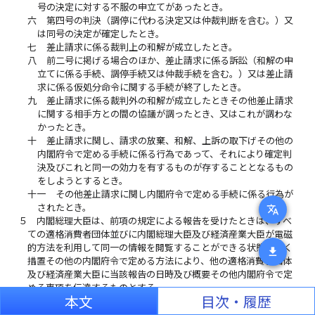
号の決定に対する不服の申立てがあったとき。
六
第四号の判決（調停に代わる決定又は仲裁判断を含む。）又
は同号の決定が確定したとき。
七
差止請求に係る裁判上の和解が成立したとき。
八
前二号に掲げる場合のほか、差止請求に係る訴訟（和解の申
立てに係る手続、調停手続又は仲裁手続を含む。）又は差止請
求に係る仮処分命令に関する手続が終了したとき。
九
差止請求に係る裁判外の和解が成立したときその他差止請求
に関する相手方との間の協議が調ったとき、又はこれが調わな
かったとき。
十
差止請求に関し、請求の放棄、和解、上訴の取下げその他の
内閣府令で定める手続に係る行為であって、それにより確定判
決及びこれと同一の効力を有するものが存することとなるもの
をしようとするとき。
十一
その他差止請求に関し内閣府令で定める手続に係る行為が
されたとき。
translate
５
内閣総理大臣は、前項の規定による報告を受けたときは、すべ
ての適格消費者団体並びに内閣総理大臣及び経済産業大臣が電磁
的方法を利用して同一の情報を閲覧することができる状態に置く
download
措置その他の内閣府令で定める方法により、他の適格消費者団体
及び経済産業大臣に当該報告の日時及び概要その他内閣府令で定
める事項を伝達するものとする。
本文
目次・履歴
６
適格消費者団体について、第十二条の二第一項第二号本文の確
定判決等で強制執行をすることができるものが存する場合には、