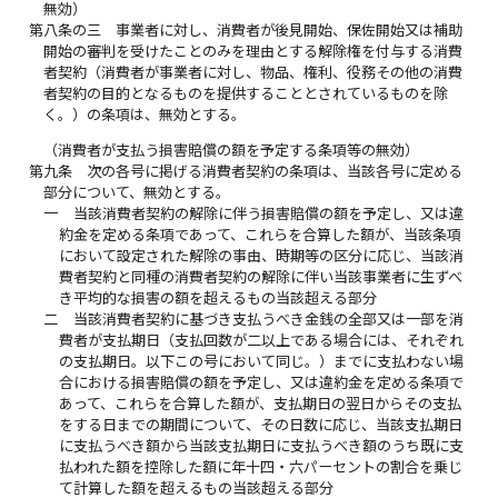
無効）
第八条の三
事業者に対し、消費者が後見開始、保佐開始又は補助
開始の審判を受けたことのみを理由とする解除権を付与する消費
者契約（消費者が事業者に対し、物品、権利、役務その他の消費
者契約の目的となるものを提供することとされているものを除
く。）の条項は、無効とする。
（消費者が支払う損害賠償の額を予定する条項等の無効）
第九条
次の各号に掲げる消費者契約の条項は、当該各号に定める
部分について、無効とする。
一
当該消費者契約の解除に伴う損害賠償の額を予定し、又は違
約金を定める条項であって、これらを合算した額が、当該条項
において設定された解除の事由、時期等の区分に応じ、当該消
費者契約と同種の消費者契約の解除に伴い当該事業者に生ずべ
き平均的な損害の額を超えるもの当該超える部分
二
当該消費者契約に基づき支払うべき金銭の全部又は一部を消
費者が支払期日（支払回数が二以上である場合には、それぞれ
の支払期日。以下この号において同じ。）までに支払わない場
合における損害賠償の額を予定し、又は違約金を定める条項で
あって、これらを合算した額が、支払期日の翌日からその支払
をする日までの期間について、その日数に応じ、当該支払期日
に支払うべき額から当該支払期日に支払うべき額のうち既に支
払われた額を控除した額に年十四・六パーセントの割合を乗じ
て計算した額を超えるもの当該超える部分