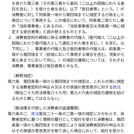
を受けた第三者（その第三者から委託（二以上の段階にわたる委
託を含む。）を受けた者を含む。以下「受託者等」という。）が
消費者に対して同条第一項から第四項までに規定する行為をした
場合について準用する。この場合において、同条第二項ただし書
中「当該事業者」とあるのは、「当該事業者又は次条第一項に規
定する受託者等」と読み替えるものとする。
２
消費者契約の締結に係る消費者の代理人（復代理人（二以上の
段階にわたり復代理人として選任された者を含む。）を含む。以
下同じ。）、事業者の代理人及び受託者等の代理人は、前条第一
項から第四項まで（前項において準用する場合を含む。次条から
第七条までにおいて同じ。）の規定の適用については、それぞれ
消費者、事業者及び受託者等とみなす。
（解釈規定）
第六条
第四条第一項から第四項までの規定は、これらの項に規定
する消費者契約の申込み又はその承諾の意思表示に対する
民法
（明治二十九年法律第八十九号）第九十六条の規定の適用を妨げ
るものと解してはならない。
（取消権を行使した消費者の返還義務）
第六条の二
民法
第百二十一条の二第一項の規定にかかわらず、消
費者契約に基づく債務の履行として給付を受けた消費者は、第四
条第一項から第四項までの規定により当該消費者契約の申込み又
はその承諾の意思表示を取り消した場合において、給付を受けた