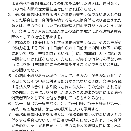
よる適格消費者団体としての地位を承継した法人は、遅滞なく、
その旨を内閣総理大臣に届け出なければならない。
３
適格消費者団体である法人が適格消費者団体でない法人と合併
をした場合には、合併後存続する法人又は合併により設立された
法人は、その合併について内閣総理大臣の認可がされたときに限
り、合併により消滅した法人のこの法律の規定による適格消費者
団体としての地位を承継する。
４
前項の認可を受けようとする適格消費者団体は、その合併がそ
の効力を生ずる日の九十日前から六十日前までの間（以下この項
において「認可申請期間」という。）に、内閣総理大臣に認可の
申請をしなければならない。ただし、災害その他やむを得ない事
由により認可申請期間にその申請をすることができないときは、
この限りでない。
５
前項の申請があった場合において、その合併がその効力を生ず
る日までにその申請に対する処分がされないときは、合併後存続
する法人又は合併により設立された法人は、その処分がされるま
での間は、合併により消滅した法人のこの法律の規定による適格
消費者団体としての地位を承継しているものとみなす。
６
第十三条（第一項を除く。）、第十四条、第十五条及び第十六
条第一項の規定は、第三項の認可について準用する。
７
適格消費者団体である法人は、適格消費者団体でない法人と合
併をする場合において、第四項の申請をしないときは、その合併
がその効力を生ずる日までに、その旨を内閣総理大臣に届け出な