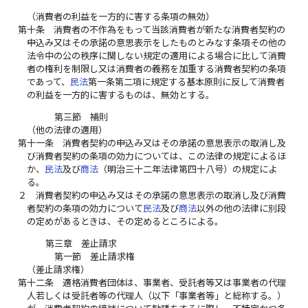
（消費者の利益を一方的に害する条項の無効）
第十条
消費者の不作為をもって当該消費者が新たな消費者契約の
申込み又はその承諾の意思表示をしたものとみなす条項その他の
法令中の公の秩序に関しない規定の適用による場合に比して消費
者の権利を制限し又は消費者の義務を加重する消費者契約の条項
であって、
民法
第一条第二項に規定する基本原則に反して消費者
の利益を一方的に害するものは、無効とする。
第三節 補則
（他の法律の適用）
第十一条
消費者契約の申込み又はその承諾の意思表示の取消し及
び消費者契約の条項の効力については、この法律の規定によるほ
か、
民法
及び
商法
（明治三十二年法律第四十八号）の規定によ
る。
２
消費者契約の申込み又はその承諾の意思表示の取消し及び消費
者契約の条項の効力について
民法
及び
商法
以外の他の法律に別段
の定めがあるときは、その定めるところによる。
第三章 差止請求
第一節 差止請求権
（差止請求権）
第十二条
適格消費者団体は、事業者、受託者等又は事業者の代理
人若しくは受託者等の代理人（以下「事業者等」と総称する。）