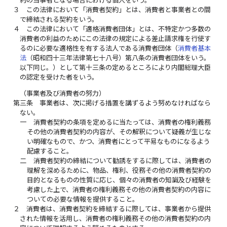
３
この法律において「消費者契約」とは、消費者と事業者との間
で締結される契約をいう。
４
この法律において「適格消費者団体」とは、不特定かつ多数の
消費者の利益のためにこの法律の規定による差止請求権を行使す
るのに必要な適格性を有する法人である消費者団体（
消費者基本
法
（昭和四十三年法律第七十八号）第八条の消費者団体をいう。
以下同じ。）として第十三条の定めるところにより内閣総理大臣
の認定を受けた者をいう。
（事業者及び消費者の努力）
第三条
事業者は、次に掲げる措置を講ずるよう努めなければなら
ない。
一
消費者契約の条項を定めるに当たっては、消費者の権利義務
その他の消費者契約の内容が、その解釈について疑義が生じな
い明確なもので、かつ、消費者にとって平易なものになるよう
配慮すること。
二
消費者契約の締結について勧誘をするに際しては、消費者の
理解を深めるために、物品、権利、役務その他の消費者契約の
目的となるものの性質に応じ、個々の消費者の知識及び経験を
考慮した上で、消費者の権利義務その他の消費者契約の内容に
ついての必要な情報を提供すること。
２
消費者は、消費者契約を締結するに際しては、事業者から提供
された情報を活用し、消費者の権利義務その他の消費者契約の内