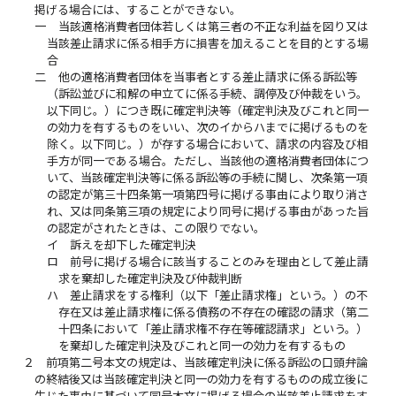
掲げる場合には、することができない。
一
当該適格消費者団体若しくは第三者の不正な利益を図り又は
当該差止請求に係る相手方に損害を加えることを目的とする場
合
二
他の適格消費者団体を当事者とする差止請求に係る訴訟等
（訴訟並びに和解の申立てに係る手続、調停及び仲裁をいう。
以下同じ。）につき既に確定判決等（確定判決及びこれと同一
の効力を有するものをいい、次のイからハまでに掲げるものを
除く。以下同じ。）が存する場合において、請求の内容及び相
手方が同一である場合。ただし、当該他の適格消費者団体につ
いて、当該確定判決等に係る訴訟等の手続に関し、次条第一項
の認定が第三十四条第一項第四号に掲げる事由により取り消さ
れ、又は同条第三項の規定により同号に掲げる事由があった旨
の認定がされたときは、この限りでない。
イ
訴えを却下した確定判決
ロ
前号に掲げる場合に該当することのみを理由として差止請
求を棄却した確定判決及び仲裁判断
ハ
差止請求をする権利（以下「差止請求権」という。）の不
存在又は差止請求権に係る債務の不存在の確認の請求（第二
十四条において「差止請求権不存在等確認請求」という。）
を棄却した確定判決及びこれと同一の効力を有するもの
２
前項第二号本文の規定は、当該確定判決に係る訴訟の口頭弁論
の終結後又は当該確定判決と同一の効力を有するものの成立後に
生じた事由に基づいて同号本文に掲げる場合の当該差止請求をす