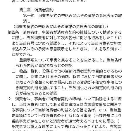
容について理解するよう努めるものとする。
第二章 消費者契約
第一節 消費者契約の申込み又はその承諾の意思表示の取
消し
（消費者契約の申込み又はその承諾の意思表示の取消し）
第四条
消費者は、事業者が消費者契約の締結について勧誘をする
に際し、当該消費者に対して次の各号に掲げる行為をしたことに
より当該各号に定める誤認をし、それによって当該消費者契約の
申込み又はその承諾の意思表示をしたときは、これを取り消すこ
とができる。
一
重要事項について事実と異なることを告げること。当該告げ
られた内容が事実であるとの誤認
二
物品、権利、役務その他の当該消費者契約の目的となるもの
に関し、将来におけるその価額、将来において当該消費者が受
け取るべき金額その他の将来における変動が不確実な事項につ
き断定的判断を提供すること。当該提供された断定的判断の内
容が確実であるとの誤認
２
消費者は、事業者が消費者契約の締結について勧誘をするに際
し、当該消費者に対してある重要事項又は当該重要事項に関連す
る事項について当該消費者の利益となる旨を告げ、かつ、当該重
要事項について当該消費者の不利益となる事実（当該告知により
当該事実が存在しないと消費者が通常考えるべきものに限る。）
を故意又は重大な過失によって告げなかったことにより、当該事