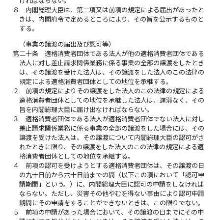
ければならない。
８
内閣総理大臣は、第二項又は前項の規定による届出があったと
きは、内閣府令で定めるところにより、その旨を公示するものと
する。
（事業の譲渡の届出及び認可等）
第二十条
適格消費者団体である法人が他の適格消費者団体である
法人に対し差止請求関係業務に係る事業の全部の譲渡をしたとき
は、その譲渡を受けた法人は、その譲渡をした法人のこの法律の
規定による適格消費者団体としての地位を承継する。
２
前項の規定によりその譲渡をした法人のこの法律の規定による
適格消費者団体としての地位を承継した法人は、遅滞なく、その
旨を内閣総理大臣に届け出なければならない。
３
適格消費者団体である法人が適格消費者団体でない法人に対し
差止請求関係業務に係る事業の全部の譲渡をした場合には、その
譲渡を受けた法人は、その譲渡について内閣総理大臣の認可がさ
れたときに限り、その譲渡をした法人のこの法律の規定による適
格消費者団体としての地位を承継する。
４
前項の認可を受けようとする適格消費者団体は、その譲渡の日
の九十日前から六十日前までの間（以下この項において「認可申
請期間」という。）に、内閣総理大臣に認可の申請をしなければ
ならない。ただし、災害その他やむを得ない事由により認可申請
期間にその申請をすることができないときは、この限りでない。
５
前項の申請があった場合において、その譲渡の日までにその申