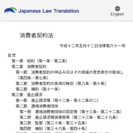
language
English
消費者契約法
平成十二年五月十二日法律第六十一号
目次
第一章 総則（第一条―第三条）
第二章 消費者契約
第一節 消費者契約の申込み又はその承諾の意思表示の取消し
（第四条―第七条）
第二節 消費者契約の条項の無効（第八条―第十条）
第三節 補則（第十一条）
第三章 差止請求
第一節 差止請求権（第十二条・第十二条の二）
第二節 適格消費者団体
第一款 適格消費者団体の認定等（第十三条―第二十二条）
第二款 差止請求関係業務等（第二十三条―第二十九条）
第三款 監督（第三十条―第三十五条）
第四款 補則（第三十六条―第四十条）