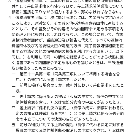
３
適格消費者団体は、事案の性質に応じて他の適格消費者団体と
共同して差止請求権を行使するほか、差止請求関係業務について
相互に連携を図りながら協力するように努めなければならない。
４
適格消費者団体は、次に掲げる場合には、内閣府令で定めると
ころにより、遅滞なく、その旨を他の適格消費者団体に通知する
とともに、その旨及びその内容その他内閣府令で定める事項を内
閣総理大臣に報告しなければならない。この場合において、当該
適格消費者団体が、当該通知及び報告に代えて、すべての適格消
費者団体及び内閣総理大臣が電磁的方法（電子情報処理組織を使
用する方法その他の情報通信の技術を利用する方法をいう。以下
同じ。）を利用して同一の情報を閲覧することができる状態に置
く措置であって内閣府令で定めるものを講じたときは、当該通知
及び報告をしたものとみなす。
一
第四十一条第一項（同条第三項において準用する場合を含
む。）の規定による差止請求をしたとき。
二
前号に掲げる場合のほか、裁判外において差止請求をしたと
き。
三
差止請求に係る訴えの提起（和解の申立て、調停の申立て又
は仲裁合意を含む。）又は仮処分命令の申立てがあったとき。
四
差止請求に係る判決の言渡し（調停の成立、調停に代わる決
定の告知又は仲裁判断を含む。）又は差止請求に係る仮処分命
令の申立てについての決定の告知があったとき。
五
前号の判決に対する上訴の提起（調停に代わる決定に対する
異議の申立て又は仲裁判断の取消しの申立てを含む。）又は同