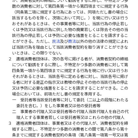
が、消費者契約の締結について勧誘をするに際し、不特定かつ多
数の消費者に対して第四条第一項から第四項までに規定する行為
（同条第二項に規定する行為にあっては、同項ただし書の場合に
該当するものを除く。次項において同じ。）を現に行い又は行う
おそれがあるときは、その事業者等に対し、当該行為の停止若し
くは予防又は当該行為に供した物の廃棄若しくは除去その他の当
該行為の停止若しくは予防に必要な措置をとることを請求するこ
とができる。ただし、
民法
及び
商法
以外の他の法律の規定によれ
ば当該行為を理由として当該消費者契約を取り消すことができな
いときは、この限りでない。
２
適格消費者団体は、次の各号に掲げる者が、消費者契約の締結
について勧誘をするに際し、不特定かつ多数の消費者に対して第
四条第一項から第四項までに規定する行為を現に行い又は行うお
それがあるときは、当該各号に定める者に対し、当該各号に掲げ
る者に対する是正の指示又は教唆の停止その他の当該行為の停止
又は予防に必要な措置をとることを請求することができる。この
場合においては、前項ただし書の規定を準用する。
一
受託者等当該受託者等に対して委託（二以上の段階にわたる
委託を含む。）をした事業者又は他の受託者等
二
事業者の代理人又は受託者等の代理人当該代理人を自己の代
理人とする事業者若しくは受託者等又はこれらの他の代理人
３
適格消費者団体は、事業者又はその代理人が、消費者契約を締
結するに際し、不特定かつ多数の消費者との間で第八条から第十
条までに規定する消費者契約の条項（第八条第一項第一号又は第