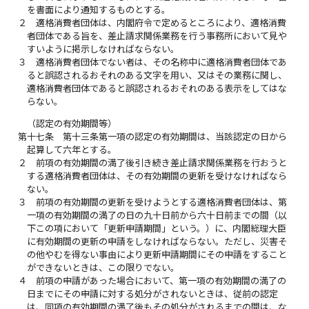
を書面により通知するものとする。
２
適格消費者団体は、内閣府令で定めるところにより、適格消費
者団体である旨を、差止請求関係業務を行う事務所において見や
すいように掲示しなければならない。
３
適格消費者団体でない者は、その名称中に適格消費者団体であ
ると誤認されるおそれのある文字を用い、又はその業務に関し、
適格消費者団体であると誤認されるおそれのある表示をしてはな
らない。
（認定の有効期間等）
第十七条
第十三条第一項の認定の有効期間は、当該認定の日から
起算して六年とする。
２
前項の有効期間の満了後引き続き差止請求関係業務を行おうと
する適格消費者団体は、その有効期間の更新を受けなければなら
ない。
３
前項の有効期間の更新を受けようとする適格消費者団体は、第
一項の有効期間の満了の日の九十日前から六十日前までの間（以
下この項において「更新申請期間」という。）に、内閣総理大臣
に有効期間の更新の申請をしなければならない。ただし、災害そ
の他やむを得ない事由により更新申請期間にその申請をすること
ができないときは、この限りでない。
４
前項の申請があった場合において、第一項の有効期間の満了の
日までにその申請に対する処分がされないときは、従前の認定
は、同項の有効期間の満了後もその処分がされるまでの間は、な