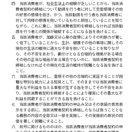
四
当該消費者が、社会生活上の経験が乏しいことから、当該消
費者契約の締結について勧誘を行う者に対して恋愛感情その他
の好意の感情を抱き、かつ、当該勧誘を行う者も当該消費者に
対して同様の感情を抱いているものと誤信していることを知り
ながら、これに乗じ、当該消費者契約を締結しなければ当該勧
誘を行う者との関係が破綻することになる旨を告げること。
五
当該消費者が、加齢又は心身の故障によりその判断力が著し
く低下していることから、生計、健康その他の事項に関しその
現在の生活の維持に過大な不安を抱いていることを知りなが
ら、その不安をあおり、裏付けとなる合理的な根拠がある場合
その他の正当な理由がある場合でないのに、当該消費者契約を
締結しなければその現在の生活の維持が困難となる旨を告げる
こと。
六
当該消費者に対し、霊感その他の合理的に実証することが困
難な特別な能力による知見として、そのままでは当該消費者に
重大な不利益を与える事態が生ずる旨を示してその不安をあお
り、当該消費者契約を締結することにより確実にその重大な不
利益を回避することができる旨を告げること。
七
当該消費者が当該消費者契約の申込み又はその承諾の意思表
示をする前に、当該消費者契約を締結したならば負うこととな
る義務の内容の全部又は一部を実施し、その実施前の原状の回
復を著しく困難にすること。
八
前号に掲げるもののほか、当該消費者が当該消費者契約の申