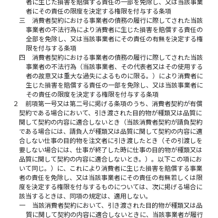
者に生じた損害を賠償する責任の一部を免除し、又は当該事業
者にその責任の限度を決定する権限を付与する条項
三
消費者契約における事業者の債務の履行に際してされた当該
事業者の不法行為により消費者に生じた損害を賠償する責任の
全部を免除し、又は当該事業者にその責任の有無を決定する権
限を付与する条項
四
消費者契約における事業者の債務の履行に際してされた当該
事業者の不法行為（当該事業者、その代表者又はその使用する
者の故意又は重大な過失によるものに限る。）により消費者に
生じた損害を賠償する責任の一部を免除し、又は当該事業者に
その責任の限度を決定する権限を付与する条項
２
前項第一号又は第二号に掲げる条項のうち、消費者契約が有償
契約である場合において、引き渡された目的物が種類又は品質に
関して契約の内容に適合しないとき（当該消費者契約が請負契約
である場合には、請負人が種類又は品質に関して契約の内容に適
合しない仕事の目的物を注文者に引き渡したとき（その引渡しを
要しない場合には、仕事が終了した時に仕事の目的物が種類又は
品質に関して契約の内容に適合しないとき。）。以下この項にお
いて同じ。）に、これにより消費者に生じた損害を賠償する事業
者の責任を免除し、又は当該事業者にその責任の有無若しくは限
度を決定する権限を付与するものについては、次に掲げる場合に
該当するときは、同項の規定は、適用しない。
一
当該消費者契約において、引き渡された目的物が種類又は品
質に関して契約の内容に適合しないときに、当該事業者が履行