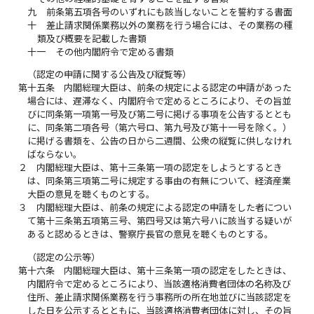
九
前条第五項各号のいずれにも該当しないことを誓約する書面
十
差止請求関係業務以外の業務を行う場合には、その業務の種
類及び概要を記載した書類
十一
その他内閣府令で定める書類
（認定の申請に関する公告及び縦覧等）
第十五条
内閣総理大臣は、前条の規定による認定の申請があった
場合には、遅滞なく、内閣府令で定めるところにより、その旨並
びに同条第一項第一号及び第二号に掲げる事項を公告するととも
に、同条第二項各号（第六号ロ、第九号及び第十一号を除く。）
に掲げる書類を、公告の日から二週間、公衆の縦覧に供しなけれ
ばならない。
２
内閣総理大臣は、第十三条第一項の認定をしようとするとき
は、同条第三項第二号に規定する事由の有無について、経済産業
大臣の意見を聴くものとする。
３
内閣総理大臣は、前条の規定による認定の申請をした者につい
て第十三条第五項第三号、第四号又は第六号ハに該当する疑いが
あると認めるときは、警察庁長官の意見を聴くものとする。
（認定の公示等）
第十六条
内閣総理大臣は、第十三条第一項の認定をしたときは、
内閣府令で定めるところにより、当該適格消費者団体の名称及び
住所、差止請求関係業務を行う事務所の所在地並びに当該認定を
した日を公示するとともに、当該適格消費者団体に対し、その旨