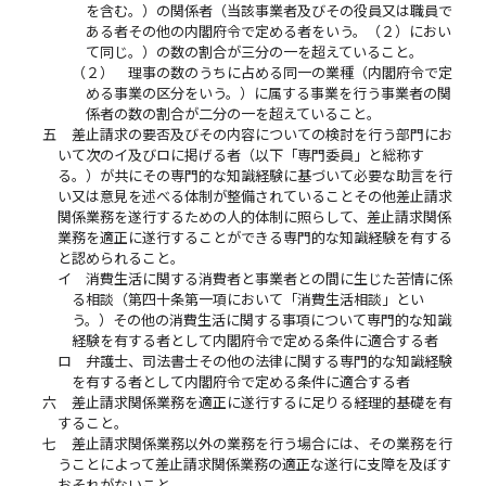
を含む。）の関係者（当該事業者及びその役員又は職員で
ある者その他の内閣府令で定める者をいう。（２）におい
て同じ。）の数の割合が三分の一を超えていること。
（２）
理事の数のうちに占める同一の業種（内閣府令で定
める事業の区分をいう。）に属する事業を行う事業者の関
係者の数の割合が二分の一を超えていること。
五
差止請求の要否及びその内容についての検討を行う部門にお
いて次のイ及びロに掲げる者（以下「専門委員」と総称す
る。）が共にその専門的な知識経験に基づいて必要な助言を行
い又は意見を述べる体制が整備されていることその他差止請求
関係業務を遂行するための人的体制に照らして、差止請求関係
業務を適正に遂行することができる専門的な知識経験を有する
と認められること。
イ
消費生活に関する消費者と事業者との間に生じた苦情に係
る相談（第四十条第一項において「消費生活相談」とい
う。）その他の消費生活に関する事項について専門的な知識
経験を有する者として内閣府令で定める条件に適合する者
ロ
弁護士、司法書士その他の法律に関する専門的な知識経験
を有する者として内閣府令で定める条件に適合する者
六
差止請求関係業務を適正に遂行するに足りる経理的基礎を有
すること。
七
差止請求関係業務以外の業務を行う場合には、その業務を行
うことによって差止請求関係業務の適正な遂行に支障を及ぼす
おそれがないこと。