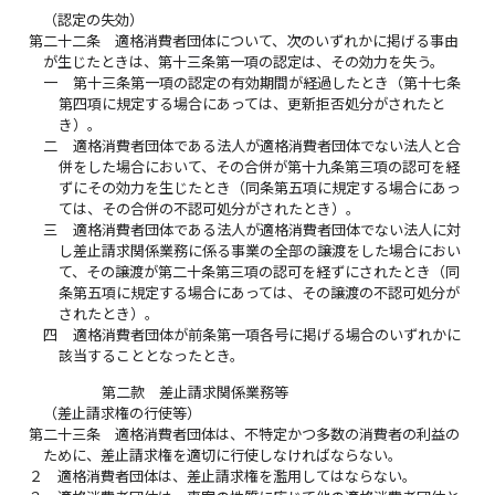
（認定の失効）
第二十二条
適格消費者団体について、次のいずれかに掲げる事由
が生じたときは、第十三条第一項の認定は、その効力を失う。
一
第十三条第一項の認定の有効期間が経過したとき（第十七条
第四項に規定する場合にあっては、更新拒否処分がされたと
き）。
二
適格消費者団体である法人が適格消費者団体でない法人と合
併をした場合において、その合併が第十九条第三項の認可を経
ずにその効力を生じたとき（同条第五項に規定する場合にあっ
ては、その合併の不認可処分がされたとき）。
三
適格消費者団体である法人が適格消費者団体でない法人に対
し差止請求関係業務に係る事業の全部の譲渡をした場合におい
て、その譲渡が第二十条第三項の認可を経ずにされたとき（同
条第五項に規定する場合にあっては、その譲渡の不認可処分が
されたとき）。
四
適格消費者団体が前条第一項各号に掲げる場合のいずれかに
該当することとなったとき。
第二款 差止請求関係業務等
（差止請求権の行使等）
第二十三条
適格消費者団体は、不特定かつ多数の消費者の利益の
ために、差止請求権を適切に行使しなければならない。
２
適格消費者団体は、差止請求権を濫用してはならない。