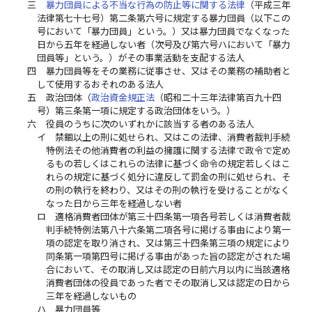
三
暴力団員による不当な行為の防止等に関する法律
（平成三年
法律第七十七号）第二条第六号に規定する暴力団員（以下この
号において「暴力団員」という。）又は暴力団員でなくなった
日から五年を経過しない者（次号及び第六号ハにおいて「暴力
団員等」という。）がその事業活動を支配する法人
四
暴力団員等をその業務に従事させ、又はその業務の補助者と
して使用するおそれのある法人
五
政治団体（
政治資金規正法
（昭和二十三年法律第百九十四
号）第三条第一項に規定する政治団体をいう。）
六
役員のうちに次のいずれかに該当する者のある法人
イ
禁錮以上の刑に処せられ、又はこの法律、消費者裁判手続
特例法その他消費者の利益の擁護に関する法律で政令で定め
るもの若しくはこれらの法律に基づく命令の規定若しくはこ
れらの規定に基づく処分に違反して罰金の刑に処せられ、そ
の刑の執行を終わり、又はその刑の執行を受けることがなく
なった日から三年を経過しない者
ロ
適格消費者団体が第三十四条第一項各号若しくは消費者裁
判手続特例法第八十六条第二項各号に掲げる事由により第一
項の認定を取り消され、又は第三十四条第三項の規定により
同条第一項第四号に掲げる事由があった旨の認定がされた場
合において、その取消し又は認定の日前六月以内に当該適格
消費者団体の役員であった者でその取消し又は認定の日から
三年を経過しないもの
ハ
暴力団員等