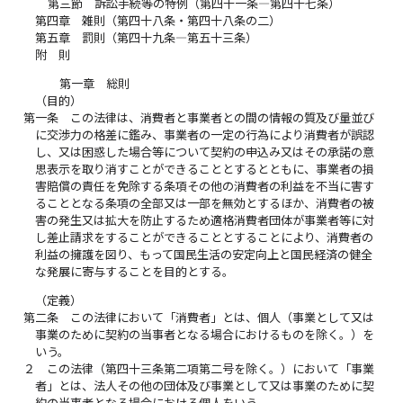
第三節 訴訟手続等の特例（第四十一条―第四十七条）
第四章 雑則（第四十八条・第四十八条の二）
第五章 罰則（第四十九条―第五十三条）
附 則
第一章 総則
（目的）
第一条
この法律は、消費者と事業者との間の情報の質及び量並び
に交渉力の格差に鑑み、事業者の一定の行為により消費者が誤認
し、又は困惑した場合等について契約の申込み又はその承諾の意
思表示を取り消すことができることとするとともに、事業者の損
害賠償の責任を免除する条項その他の消費者の利益を不当に害す
ることとなる条項の全部又は一部を無効とするほか、消費者の被
害の発生又は拡大を防止するため適格消費者団体が事業者等に対
し差止請求をすることができることとすることにより、消費者の
利益の擁護を図り、もって国民生活の安定向上と国民経済の健全
な発展に寄与することを目的とする。
（定義）
第二条
この法律において「消費者」とは、個人（事業として又は
事業のために契約の当事者となる場合におけるものを除く。）を
いう。
２
この法律（第四十三条第二項第二号を除く。）において「事業
者」とは、法人その他の団体及び事業として又は事業のために契
約の当事者となる場合における個人をいう。