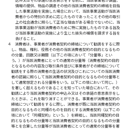
込み又はその承諾の意思表示をする前に、当該事業者が調査、
情報の提供、物品の調達その他の当該消費者契約の締結を目指
した事業活動を実施した場合において、当該事業活動が当該消
費者からの特別の求めに応じたものであったことその他の取引
上の社会通念に照らして正当な理由がある場合でないのに、当
該事業活動が当該消費者のために特に実施したものである旨及
び当該事業活動の実施により生じた損失の補償を請求する旨を
告げること。
４
消費者は、事業者が消費者契約の締結について勧誘をするに際
し、物品、権利、役務その他の当該消費者契約の目的となるもの
の分量、回数又は期間（以下この項において「分量等」とい
う。）が当該消費者にとっての通常の分量等（消費者契約の目的
となるものの内容及び取引条件並びに事業者がその締結について
勧誘をする際の消費者の生活の状況及びこれについての当該消費
者の認識に照らして当該消費者契約の目的となるものの分量等と
して通常想定される分量等をいう。以下この項において同じ。）
を著しく超えるものであることを知っていた場合において、その
勧誘により当該消費者契約の申込み又はその承諾の意思表示をし
たときは、これを取り消すことができる。事業者が消費者契約の
締結について勧誘をするに際し、消費者が既に当該消費者契約の
目的となるものと同種のものを目的とする消費者契約（以下この
項において「同種契約」という。）を締結し、当該同種契約の目
的となるものの分量等と当該消費者契約の目的となるものの分量
等とを合算した分量等が当該消費者にとっての通常の分量等を著