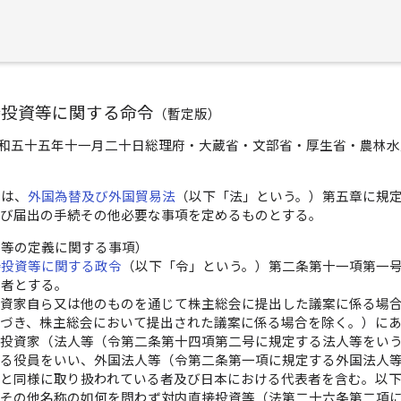
接投資等に関する命令
（
暫定版
）
和五十五年十一月二十日総理府・大蔵省・文部省・厚生省・農林水
令は、
外国為替及び外国貿易法
（以下「法」という。）第五章に規
及び届出の手続その他必要な事項を定めるものとする。
資等の定義に関する事項）
接投資等に関する政令
（以下「令」という。）第二条第十一項第一
る者とする。
投資家自ら又は他のものを通じて株主総会に提出した議案に係る場
基づき、株主総会において提出された議案に係る場合を除く。）に
投資家（法人等（令第二条第十四項第二号に規定する法人等をい
る役員をいい、外国法人等（令第二条第一項に規定する外国法人
と同様に取り扱われている者及び日本における代表者を含む。以
その他名称の如何を問わず対内直接投資等（法第二十六条第二項