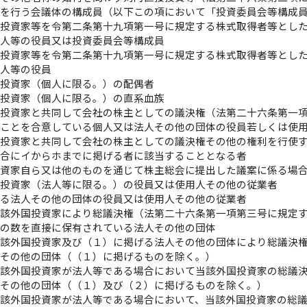
を行う会議体の構成員（以下この項において「投資委員会等構成
国投資家等を令第二条第十九項第一号に規定する株式取得者等とし
法人等の役員又は投資委員会等構成員
国投資家等を令第二条第十九項第一号に規定する株式取得者等とし
法人等の役員
国投資家（個人に限る。）の配偶者
国投資家（個人に限る。）の直系血族
投資家と共同して会社の株主としての議決権（法第二十六条第一
ることを合意している個人又は法人その他の団体の役員若しくは使
国投資家と共同して会社の株主としての議決権その他の権利を行使
場合にイからホまでに掲げる者に該当することとなる者
投資家自ら又は他のものを通じて株主総会に提出した議案に係る場
国投資家（法人等に限る。）の役員又は使用人その他の従業者
げる法人その他の団体の役員又は使用人その他の従業者
該外国投資家により総議決権（法第二十六条第一項第三号に規定
の数を直接に保有されている法人その他の団体
該外国投資家及び（１）に掲げる法人その他の団体により総議決
その他の団体（（１）に掲げるものを除く。）
該外国投資家が法人等である場合において当該外国投資家の総議
その他の団体（（１）及び（２）に掲げるものを除く。）
該外国投資家が法人等である場合において、当該外国投資家の総