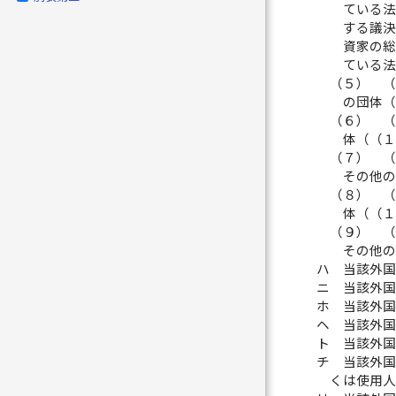
ている法
する議決
資家の総
ている法
（５）
（
の団体（
（６）
（
体（（１
（７）
（
その他の
（８）
（
体（（１
（９）
（
その他の
ハ
当該外
ニ
当該外
ホ
当該外
ヘ
当該外
ト
当該外
チ
当該外
くは使用