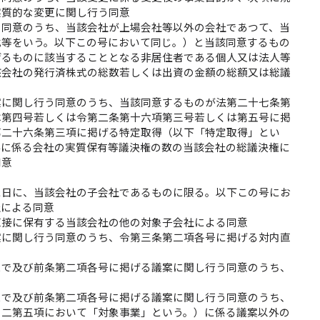
実質的な変更に関し行う同意
う同意のうち、当該会社が上場会社等以外の会社であつて、当
式等をいう。以下この号において同じ。）と当該同意するもの
げるものに該当することとなる非居住者である個人又は法人等
該会社の発行済株式の総数若しくは出資の金額の総額又は総議
案に関し行う同意のうち、当該同意するものが法第二十七条第
は第四号若しくは令第二条第十六項第三号若しくは第五号に掲
第二十六条第三項に掲げる特定取得（以下「特定取得」とい
得に係る会社の実質保有等議決権の数の当該会社の総議決権に
同意
た日に、当該会社の子会社であるものに限る。以下この号にお
社による同意
直接に保有する当該会社の他の対象子会社による同意
案に関し行う同意のうち、令第三条第二項各号に掲げる対内直
まで及び前条第二項各号に掲げる議案に関し行う同意のうち、
まで及び前条第二項各号に掲げる議案に関し行う同意のうち、
の二第五項において「対象事業」という。）に係る議案以外の