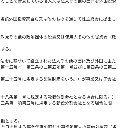
することを合意している個人又は法人その他の団体を外国投資
、当該外国投資家自ら又は他のものを通じて株主総会に提出し
は政党その他の政治団体の役員又は使用人その他の従業者（政
とする。
の法令に基づいて設立された法人その他の団体及び外国に主た
び第十五号イ、第三条の二第五項第一号並びに第四条の三第二
条第二十五号に規定する配当財産をいう。）が事業又は子会社
五十八条第一号に規定する吸収分割会社となる場合に限る。）
十三条第一項第五号に規定する新設分割会社となる場合に限
る額とする。
つた日の属する事業年度の直前の事業年度末の貸借対照表（当