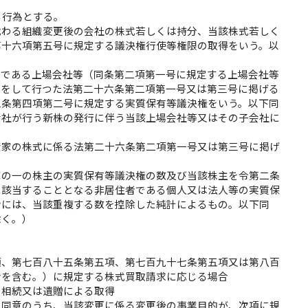
る行為とする。
代わる組織変更後の会社の株式若しくは持分、当該株式若しく
第十六項第五号に規定する議決権行使等権限の取得をいう。以
）である上場会社等（同条第二項第一号に規定する上場会社等
出をして行つた法第二十六条第二項第一号又は第三号に掲げる
二条第四項第二号に規定する実質保有等議決権をいう。以下同
会社が行う新株の発行に伴う当該上場会社等又はその子会社に
資家の株式に係る法第二十六条第二項第一号又は第三号に掲げ
家の一の株主の実質保有等議決権の数及び当該株主を令第二条
に該当することとなる非居住者である個人又は法人等の実質保
合には、当該重複する数を控除した純計によるもの。以下同
除く。）
項、第七百八十五条第五項、第七百九十七条第五項又は第八百
合を含む。）に規定する株式買取請求に応じる場合
の相続又は遺贈による取得
う同意のうち、当該変更に係る変更後の事業目的が、次項に規