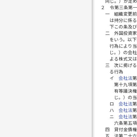
同じ。）が定
２
令第三条第
一
組織変更
は持分に係
下この条及
二
外国投資
をいう。以
行為により
じ。）の会
よる株式又
三
次に掲げ
る行為
イ
会社法
第十九項
有等議決
じ。）の
ロ
会社法
ハ
会社法
ニ
会社法
六条第五
四
貸付金債
五
法第二十