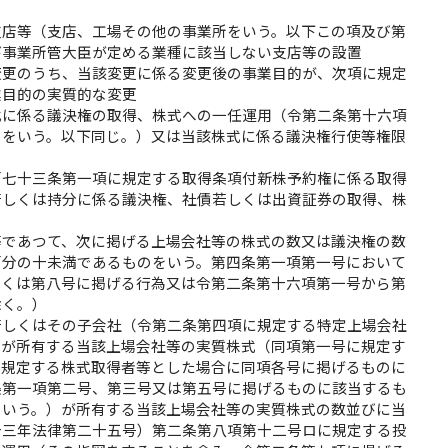
支店等（支店、工場その他の事業所をいう。以下この項及び第
び事業所管大臣が定める業種に該当しない支店等の設置
変更のうち、当該変更に係る変更後の事業目的が、次項に規定
業目的の実質的な変更
式に係る議決権の取得、株式への一任運用（令第二条第十六項
）をいう。以下同じ。）又は当該株式に係る議決権行使等権限
百七十三条第一項に規定する取得条項付新株予約権に係る取得
若しくは持分に係る議決権、社債若しくは出資証券の取得、株
等であつて、次に掲げる上場会社等の株式の数又は議決権の数
百分の十未満であるものをいう。第四条第一項第一号において
しくは第八号に掲げる行為又は令第二条第十六項第一号から第
除く。）
若しくはその子会社（令第二条第四項に規定する特定上場会社
）が所有する当該上場会社等の実質株式（同項第一号に規定す
に規定する株式取得者等とした場合に同項各号に掲げるものに
条第一項第二号、第三号又は第五号に掲げるものに該当するも
という。）が所有する当該上場会社等の実質株式の数並びに当
十三年法律第二十五号）第二条第八項第十二号ロに規定する投