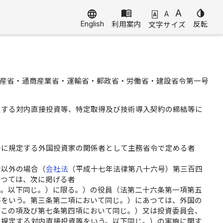
menu_book
A
invert_colors
language
A
A
English
利用案内
反転
文字サイズ
産省・通商産業省・運輸省・郵政省・労働省・建設省令第一号
定する対内直接投資等、特定取得及び技術導入契約の締結等に
号に規定する外国投資家の関係者として主務省令で定める者
合以外の場合（
会社法
（平成十七年法律第八十六号）第三百四
あつては、次に掲げる者
う。以下同じ。）に限る。）の役員（法第二十六条第一項第五
等をいう。第三条第二項において同じ。）にあつては、外国の
下この項及び第七条第四項において同じ。）又は投資委員会、
に規定する対内直接投資等をいう。以下同じ。）の実施に関す