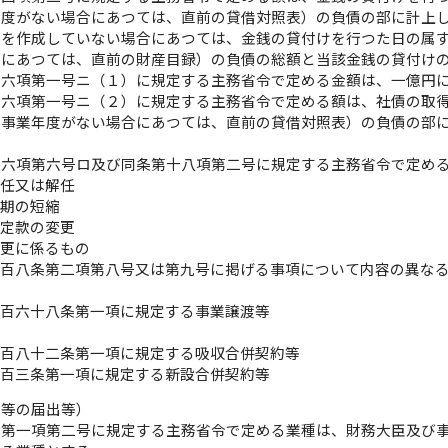
年度がない場合にあつては、直前の貸借対照表）の負債の部に計上
表を作成していない場合にあつては、金銭の貸付けを行つた日の属
合にあつては、直前の財産目録）の負債の総額と当該金銭の貸付け
十六項第一号ニ（１）に規定する主務省令で定める金額は、一億円
十六項第一号ニ（２）に規定する主務省令で定める額は、社債の取
の事業年度がない場合にあつては、直前の貸借対照表）の負債の部
十六項第六号ロ及び同条第十八項第二号に規定する主務省令で定め
選任又は解任
任期の短縮
る定款の変更
変更に係るもの
第百八条第二項第八号又は第九号に掲げる事項について内容の異な
四百六十八条第一項に規定する事業譲渡等
散
七百八十二条第一項に規定する吸収合併契約等
八百三条第一項に規定する新設合併契約等
資等の届出等）
条第一項第二号に規定する主務省令で定める業種は、財務大臣及び