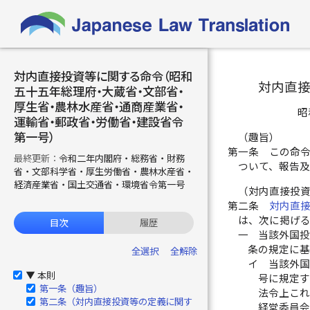
対内直接投資等に関する命令（昭和
対内直
五十五年総理府・大蔵省・文部省・
厚生省・農林水産省・通商産業省・
昭
運輸省・郵政省・労働省・建設省令
第一号）
（趣旨）
第一条
この命
最終更新：
令和二年内閣府・総務省・財務
ついて、報告
省・文部科学省・厚生労働省・農林水産省・
経済産業省・国土交通省・環境省令第一号
（対内直接投
第二条
対内直
は、次に掲げ
目次
履歴
一
当該外国
条の規定に
全選択
全解除
イ
当該外国
本則
▶
号に規定す
第一条（趣旨）
法令上これ
第二条（対内直接投資等の定義に関す
経営委員会