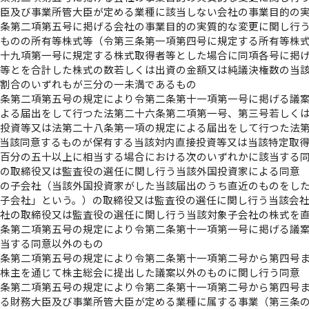
大臣及び事業所管大臣が定める業種に該当しない会社の事業目的の
六条第二項第五号に掲げる会社の事業目的の実質的な変更に関し行
るものの所有等株式等（令第三条第一項第四号に規定する所有等株
第十九項第一号に規定する株式取得者等とした場合に同項各号に掲
式等とを合計した株式の数若しくは出資の金額又は純議決権数の当
る割合のいずれもが三分の一未満であるもの
六条第二項第五号の規定により令第二条第十一項第一号に掲げる議
による届出をして行つた法第二十六条第二項第一号、第三号若しく
接投資等又は法第二十八条第一項の規定による届出をして行つた法
り当該同意するものが保有する当該対内直接投資等又は当該特定取
が百分の五十以上に相当する場合における次のいずれかに該当する
社の取締役又は監査役の選任に関し行う当該外国投資家による同意
社の子会社（当該外国投資家がした当該届出のうち直近のものをし
子会社」という。）の取締役又は監査役の選任に関し行う当該会
会社の取締役又は監査役の選任に関し行う当該対象子会社の株式を
六条第二項第五号の規定により令第二条第十一項第一号に掲げる議
該当する同意以外のもの
六条第二項第五号の規定により令第二条第十一項第二号から第四号
の株主を通じて株主総会に提出した議案以外のものに関し行う同意
六条第二項第五号の規定により令第二条第十一項第二号から第四号
する財務大臣及び事業所管大臣が定める業種に属する事業（第三条