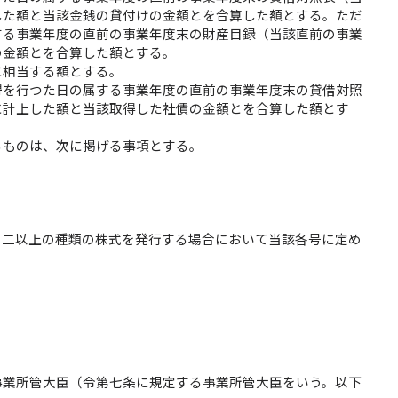
した額と当該金銭の貸付けの金額とを合算した額とする。ただ
する事業年度の直前の事業年度末の財産目録（当該直前の事業
の金額とを合算した額とする。
に相当する額とする。
得を行つた日の属する事業年度の直前の事業年度末の貸借対照
に計上した額と当該取得した社債の金額とを合算した額とす
るものは、次に掲げる事項とする。
る二以上の種類の株式を発行する場合において当該各号に定め
事業所管大臣（令第七条に規定する事業所管大臣をいう。以下