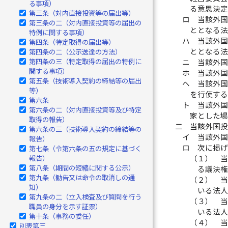
る事項）
る意思決定
第三条（対内直接投資等の届出等）
ロ
当該外
第三条の二（対内直接投資等の届出の
ととなる
特例に関する事項）
ハ
当該外
第四条（特定取得の届出等）
ととなる
第四条の二（公示送達の方法）
第四条の三（特定取得の届出の特例に
ニ
当該外
関する事項）
ホ
当該外
第五条（技術導入契約の締結等の届出
ヘ
当該外国
等）
を行使す
第六条
ト
当該外
第六条の二（対内直接投資等及び特定
家とした
取得の報告）
二
当該外国
第六条の三（技術導入契約の締結等の
イ
当該外
報告）
ロ
次に掲
第七条（令第六条の五の規定に基づく
（１）
当
報告）
第八条（期間の短縮に関する公示）
る議決権
第九条（勧告又は命令の取消しの通
（２）
当
知）
いる法人
第九条の二（立入検査及び質問を行う
（３）
当
職員の身分を示す証票）
いる法人
第十条（事務の委任）
（４）
当
別表第三