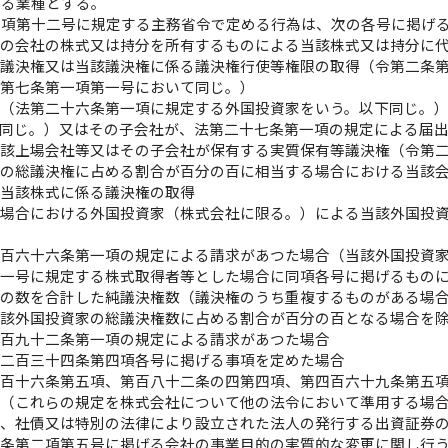
める業種とする。
一項第十二号に規定する主務省令で定める行為は、次の各号に掲げ
前の会社の株式又は持分を所有するものによる当該株式又は持分に
る議決権又は当該議決権に係る議決権行使等権限の取得（令第二条
び第七条第一項第一号において同じ。）
家（法第二十六条第一項に規定する外国投資家をいう。以下同じ。
下同じ。）又はその子会社が、法第二十七条第一項の規定による届
当該上場会社等又はその子会社が保有する実質保有等議決権（令第
社の総議決権に占める割合が百分の百に相当する場合における当該
は当該株式に係る議決権の取得
る場合における外国投資家（株式会社に限る。）による当該外国投
第百六十六条第一項の規定による請求があつた場合（当該外国投資
第一号に規定する株式取得者等とした場合に同項各号に掲げるもの
権の数を合計した純議決権数（議決権のうち重複するものがある場
当該外国投資家の総議決権数に占める割合が百分の百となる場合を
第百九十二条第一項の規定による請求があつた場合
第二百三十四条第四項各号に掲げる事項を定めた場合
第百十六条第五項、第百八十二条の四第四項、第四百六十九条第五
項（これらの規定を株式会社について他の法令において準用する場
権、社債又は特別の法律により設立された法人の発行する出資証券
六条第二項第五号に掲げる会社の事業目的の実質的な変更に関し行