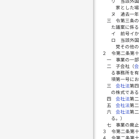
リ
当該外
家とした
ヌ
過去一
三
令第三条
た議案に係
イ
前号イ
ロ
当該外
党その他
２
令第二条第
一
事業の一
二
子会社（
る事務所を
項第一号に
三
会社法
第
の株式であ
四
会社法
第
五
会社法
第
六
会社法
第
る。）
七
事業の廃
３
令第二条第
４
令第二条第