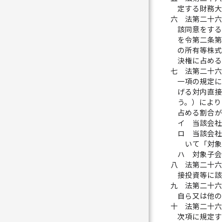
定する財務
六
法第二十
該同意をす
を令第二条
の所有等株
決権に占め
七
法第二十
一項の規定
げる対内直
う。）によ
占める割合
イ
当該会
ロ
当該会
いて「対象
ハ
対象子
八
法第二十
接投資等に
九
法第二十
自ら又は他
十
法第二十
次項に規定