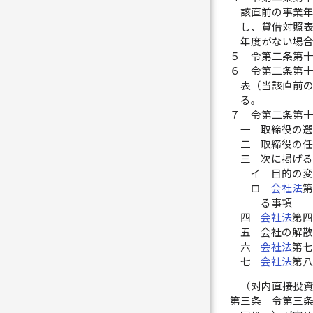
該直前の事業
し、貸借対照
年度がない場
５
令第二条第
６
令第二条第
表（当該直前
る。
７
令第二条第
一
取締役の
二
取締役の
三
次に掲げ
イ
目的の
ロ
会社法
る事項
四
会社法
第
五
会社の解
六
会社法
第
七
会社法
第
（対内直接投
第三条
令第三