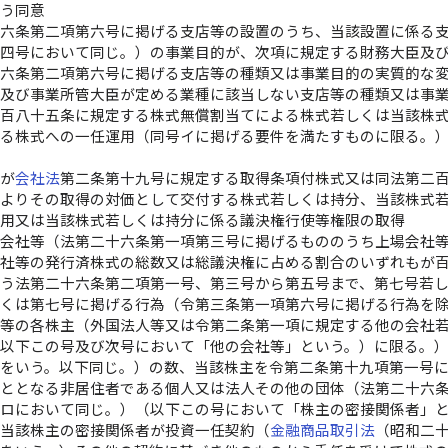
行う同意
十六条第二項第六号に掲げる支店等の設置のうち、当該設置に係る
第四号において同じ。）の事業目的が、次項に規定する財務大臣及
十六条第二項第六号に掲げる支店等の種類又は事業目的の実質的な
臣及び事業所管大臣が定める業種に該当しない支店等の種類又は事
第百八十五条に規定する株式無償割当てによる株式若しくは当該株
げる株式への一任運用（同号イに掲げる要件を満たすものに限る。
社が
会社法
第二条第十九号に規定する取得条項付株式又は同法第二
によりその取得の対価として交付する株式若しくは持分、当該株式
運用又は当該株式若しくは持分に係る議決権行使等権限の取得
場会社等（法第二十六条第一項第三号に掲げるもののうち上場会社
会社等の発行済株式の総数又は総議決権に占める割合のいずれもが
行う法第二十六条第二項第一号、第三号から第五号まで、第七号若
しくは第七号に掲げる行為（令第三条第一項第六号に掲げる行為を
社等の各株主（外国法人等又は令第二条第一項に規定する他の会社
以下この号及び次号において「他の会社等」という。）に限る。
をいう。以下同じ。）の数、当該株主を令第二条第十九項第一号
こととなる非居住者である個人又は法人その他の団体（法第二十六
ロにおいて同じ。）（以下この号において「株主の密接関係者」
び当該株主の密接関係者が投資一任契約（
金融商品取引法
（昭和二