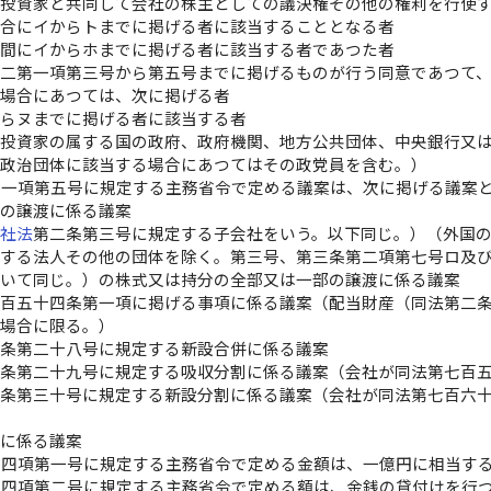
国投資家と共同して会社の株主としての議決権その他の権利を行使
場合にイからトまでに掲げる者に該当することとなる者
年間にイからホまでに掲げる者に該当する者であつた者
の二第一項第三号から第五号までに掲げるものが行う同意であつて
る場合にあつては、次に掲げる者
からヌまでに掲げる者に該当する者
国投資家の属する国の政府、政府機関、地方公共団体、中央銀行又
の政治団体に該当する場合にあつてはその政党員を含む。）
十一項第五号に規定する主務省令で定める議案は、次に掲げる議案
部の譲渡に係る議案
会社法
第二条第三号に規定する子会社をいう。以下同じ。）（外国
有する法人その他の団体を除く。第三号、第三条第二項第七号ロ及
おいて同じ。）の株式又は持分の全部又は一部の譲渡に係る議案
四百五十四条第一項に掲げる事項に係る議案（配当財産（同法第二
る場合に限る。）
二条第二十八号に規定する新設合併に係る議案
二条第二十九号に規定する吸収分割に係る議案（会社が同法第七百
二条第三十号に規定する新設分割に係る議案（会社が同法第七百六
止に係る議案
十四項第一号に規定する主務省令で定める金額は、一億円に相当す
十四項第二号に規定する主務省令で定める額は、金銭の貸付けを行