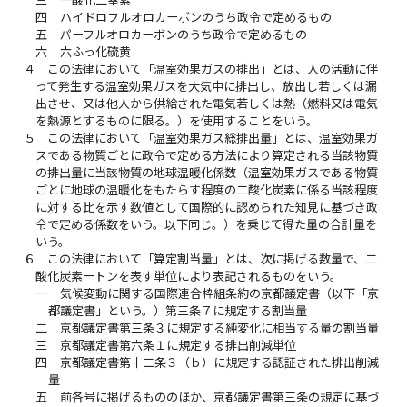
四
ハイドロフルオロカーボンのうち政令で定めるもの
五
パーフルオロカーボンのうち政令で定めるもの
六
六ふっ化硫黄
４
この法律において「温室効果ガスの排出」とは、人の活動に伴
って発生する温室効果ガスを大気中に排出し、放出し若しくは漏
出させ、又は他人から供給された電気若しくは熱（燃料又は電気
を熱源とするものに限る。）を使用することをいう。
５
この法律において「温室効果ガス総排出量」とは、温室効果ガ
スである物質ごとに政令で定める方法により算定される当該物質
の排出量に当該物質の地球温暖化係数（温室効果ガスである物質
ごとに地球の温暖化をもたらす程度の二酸化炭素に係る当該程度
に対する比を示す数値として国際的に認められた知見に基づき政
令で定める係数をいう。以下同じ。）を乗じて得た量の合計量を
いう。
６
この法律において「算定割当量」とは、次に掲げる数量で、二
酸化炭素一トンを表す単位により表記されるものをいう。
一
気候変動に関する国際連合枠組条約の京都議定書（以下「京
都議定書」という。）第三条７に規定する割当量
二
京都議定書第三条３に規定する純変化に相当する量の割当量
三
京都議定書第六条１に規定する排出削減単位
四
京都議定書第十二条３（ｂ）に規定する認証された排出削減
量
五
前各号に掲げるもののほか、京都議定書第三条の規定に基づ