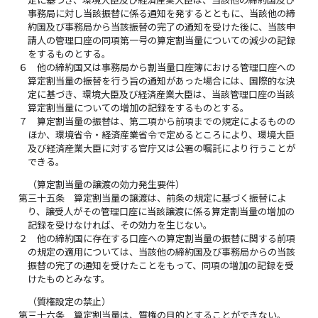
事務局に対し当該振替に係る通知を発するとともに、当該他の締
約国及び事務局から当該振替の完了の通知を受けた後に、当該申
請人の管理口座の同項第一号の算定割当量についての減少の記録
をするものとする。
６
他の締約国又は事務局から割当量口座簿における管理口座への
算定割当量の振替を行う旨の通知があった場合には、国際的な決
定に基づき、環境大臣及び経済産業大臣は、当該管理口座の当該
算定割当量についての増加の記録をするものとする。
７
算定割当量の振替は、第二項から前項までの規定によるものの
ほか、環境省令・経済産業省令で定めるところにより、環境大臣
及び経済産業大臣に対する官庁又は公署の嘱託により行うことが
できる。
（算定割当量の譲渡の効力発生要件）
第三十五条
算定割当量の譲渡は、前条の規定に基づく振替によ
り、譲受人がその管理口座に当該譲渡に係る算定割当量の増加の
記録を受けなければ、その効力を生じない。
２
他の締約国に存在する口座への算定割当量の振替に関する前項
の規定の適用については、当該他の締約国及び事務局からの当該
振替の完了の通知を受けたことをもって、同項の増加の記録を受
けたものとみなす。
（質権設定の禁止）
第三十六条
算定割当量は、質権の目的とすることができない。