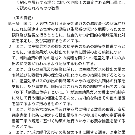
く約束を履行する場合において同条１の算定される割当量とし
て認められるものの数量
（国の責務）
第三条
国は、大気中における温室効果ガスの濃度変化の状況並び
にこれに関連する気候の変動及び生態系の状況を把握するための
観測及び監視を行うとともに、総合的かつ計画的な地球温暖化対
策を策定し、及び実施するものとする。
２
国は、温室効果ガスの排出の抑制等のための施策を推進すると
ともに、温室効果ガスの排出の抑制等に関係のある施策につい
て、当該施策の目的の達成との調和を図りつつ温室効果ガスの排
出の抑制等が行われるよう配意するものとする。
３
国は、自らの事務及び事業に関し、温室効果ガスの排出の量の
削減並びに吸収作用の保全及び強化のための措置を講ずるととも
に、温室効果ガスの排出の抑制等のための地方公共団体の施策を
支援し、及び事業者、国民又はこれらの者の組織する民間の団体
（以下「民間団体等」という。）が温室効果ガスの排出の抑制等
に関して行う活動の促進を図るため、技術的な助言その他の措置
を講ずるように努めるものとする。
４
国は、前条第六項第三号及び第四号に掲げる数量の取得、京都
議定書第十七条に規定する排出量取引への参加その他の京都議定
書第三条の規定に基づく約束の履行のために必要な措置を講ずる
ものとする。
５
国は、地球温暖化及びその影響の予測に関する調査、温室効果