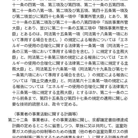
十一条の四第一項、第三項及び第四項、第二十一条の五第四項、
第二十一条の八第一項、第二項及び第五項、第四十五条第一項及
び第二項並びに第四十七条第一項中「事業所管大臣」とあり、第
二十一条の五第二項及び第二十一条の八第四項中「当該事業所管
大臣」とあり、並びに第二十一条の五第三項中「関係事業所管大
臣」とあるのは、同法第十五条第一項（同法第十八条第一項にお
いて準用する場合を含む。）の規定による報告については「エネ
ルギーの使用の合理化に関する法律第十一条第一項（同法第十二
条の三第一項において準用する場合を含む。）に規定する主務大
臣」と、同法第二十条第三項の規定による報告については「エネ
ルギーの使用の合理化に関する法律第二十条第三項に規定する主
務大臣」と、同法第五十六条第一項（同法第六十九条及び第七十
一条第六項において準用する場合を含む。）の規定による報告に
ついては「国土交通大臣」と、同法第六十三条第一項の規定によ
る報告については「エネルギーの使用の合理化に関する法律第六
十三条第一項に規定する主務大臣」とするほか、第二十一条の二
から前条まで、第四十五条及び第四十七条の規定の適用に関し必
要な技術的読替えは、政令で定める。
（事業者の事業活動に関する計画等）
第二十二条
事業者は、その事業活動に関し、京都議定書目標達成
計画の定めるところに留意しつつ、単独に又は共同して、温室効
果ガスの排出の抑制等のための措置（他の者の温室効果ガスの排
出の抑制等に寄与するための措置を含む。）に関する計画を作成