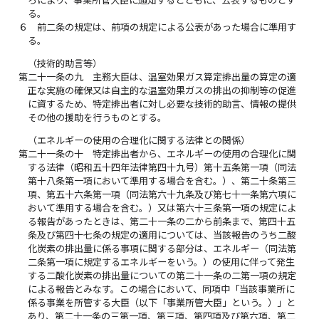
る。
６
前二条の規定は、前項の規定による公表があった場合に準用す
る。
（技術的助言等）
第二十一条の九
主務大臣は、温室効果ガス算定排出量の算定の適
正な実施の確保又は自主的な温室効果ガスの排出の抑制等の促進
に資するため、特定排出者に対し必要な技術的助言、情報の提供
その他の援助を行うものとする。
（エネルギーの使用の合理化に関する法律との関係）
第二十一条の十
特定排出者から、エネルギーの使用の合理化に関
する法律（昭和五十四年法律第四十九号）第十五条第一項（同法
第十八条第一項において準用する場合を含む。）、第二十条第三
項、第五十六条第一項（同法第六十九条及び第七十一条第六項に
おいて準用する場合を含む。）又は第六十三条第一項の規定によ
る報告があったときは、第二十一条の二から前条まで、第四十五
条及び第四十七条の規定の適用については、当該報告のうち二酸
化炭素の排出量に係る事項に関する部分は、エネルギー（同法第
二条第一項に規定するエネルギーをいう。）の使用に伴って発生
する二酸化炭素の排出量についての第二十一条の二第一項の規定
による報告とみなす。この場合において、同項中「当該事業所に
係る事業を所管する大臣（以下「事業所管大臣」という。）」と
あり、第二十一条の三第一項、第三項、第四項及び第六項、第二