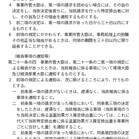
４
事業所管大臣は、第一項の請求を認めない場合には、その旨の
決定をし、当該決定後直ちに、当該請求を行った特定排出者に対
し、その旨及びその理由を通知するものとする。
５
前二項の決定は、第一項の請求があった日から三十日以内にす
るものとする。
６
前項の規定にかかわらず、事業所管大臣は、事務処理上の困難
その他正当な理由があるときは、同項の期間を三十日以内に限り
延長することができる。
（報告事項の通知等）
第二十一条の四
事業所管大臣は、第二十一条の二第一項の規定に
よる報告があったときは、当該報告に係る事項について環境大臣
及び経済産業大臣に通知するものとする。
２
前項の規定による通知は、次に掲げるところにより、行うもの
とする。
一
前条第一項の請求がないときは、遅滞なく、当該報告に係る
事項を通知すること。
二
前条第一項の請求があった場合において、同条第三項の決定
をしたときは、遅滞なく、当該報告に係る事項（当該事項のう
ち当該決定に係る温室効果ガス算定排出量については、これに
代えて当該特定排出者に係る温室効果ガス算定排出量を事業所
ごとに合計した量）を通知すること。
三
前条第一項の請求があった場合において、同条第四項の決定
をしたときは、同項の規定による特定排出者への通知の日から