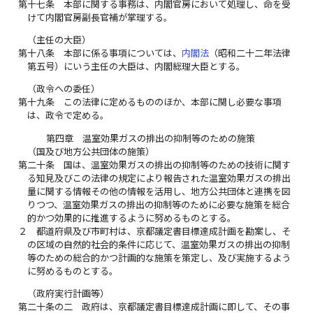
第十七条
本部に関する事務は、内閣官房において処理し、命を受
けて内閣官房副長官補が掌理する。
（主任の大臣）
第十八条
本部に係る事項については、
内閣法
（昭和二十二年法律
第五号）にいう主任の大臣は、内閣総理大臣とする。
（政令への委任）
第十九条
この法律に定めるもののほか、本部に関し必要な事項
は、政令で定める。
第四章 温室効果ガスの排出の抑制等のための施策
（国及び地方公共団体の施策）
第二十条
国は、温室効果ガスの排出の抑制等のための技術に関す
る知見及びこの法律の規定により報告された温室効果ガスの排出
量に関する情報その他の情報を活用し、地方公共団体と連携を図
りつつ、温室効果ガスの排出の抑制等のために必要な施策を総合
的かつ効果的に推進するように努めるものとする。
２
都道府県及び市町村は、京都議定書目標達成計画を勘案し、そ
の区域の自然的社会的条件に応じて、温室効果ガスの排出の抑制
等のための総合的かつ計画的な施策を策定し、及び実施するよう
に努めるものとする。
（政府実行計画等）
第二十条の二
政府は、京都議定書目標達成計画に即して、その事