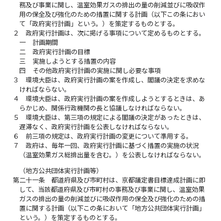
務及び事業に関し、温室効果ガスの排出の量の削減並びに吸収作
用の保全及び強化のための措置に関する計画（以下この条におい
て「政府実行計画」という。）を策定するものとする。
２
政府実行計画は、次に掲げる事項について定めるものとする。
一
計画期間
二
政府実行計画の目標
三
実施しようとする措置の内容
四
その他政府実行計画の実施に関し必要な事項
３
環境大臣は、政府実行計画の案を作成し、閣議の決定を求めな
ければならない。
４
環境大臣は、政府実行計画の案を作成しようとするときは、あ
らかじめ、関係行政機関の長と協議しなければならない。
５
環境大臣は、第三項の規定による閣議の決定があったときは、
遅滞なく、政府実行計画を公表しなければならない。
６
前三項の規定は、政府実行計画の変更について準用する。
７
政府は、毎年一回、政府実行計画に基づく措置の実施の状況
（温室効果ガス総排出量を含む。）を公表しなければならない。
（地方公共団体実行計画等）
第二十一条
都道府県及び市町村は、京都議定書目標達成計画に即
して、当該都道府県及び市町村の事務及び事業に関し、温室効果
ガスの排出の量の削減並びに吸収作用の保全及び強化のための措
置に関する計画（以下この条において「地方公共団体実行計画」
という。）を策定するものとする。