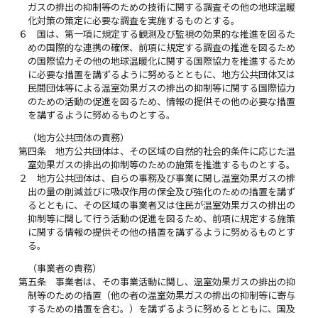
ガスの排出の抑制等のための技術に関する調査その他の地球温暖
化対策の策定に必要な調査を実施するものとする。
６
国は、第一項に規定する観測及び監視の効果的な推進を図るた
めの国際的な連携の確保、前項に規定する調査の推進を図るため
の国際協力その他の地球温暖化に関する国際協力を推進するため
に必要な措置を講ずるように努めるとともに、地方公共団体又は
民間団体等による温室効果ガスの排出の抑制等に関する国際協力
のための活動の促進を図るため、情報の提供その他の必要な措置
を講ずるように努めるものとする。
（地方公共団体の責務）
第四条
地方公共団体は、その区域の自然的社会的条件に応じた温
室効果ガスの排出の抑制等のための施策を推進するものとする。
２
地方公共団体は、自らの事務及び事業に関し温室効果ガスの排
出の量の削減並びに吸収作用の保全及び強化のための措置を講ず
るとともに、その区域の事業者又は住民が温室効果ガスの排出の
抑制等に関して行う活動の促進を図るため、前項に規定する施策
に関する情報の提供その他の措置を講ずるように努めるものとす
る。
（事業者の責務）
第五条
事業者は、その事業活動に関し、温室効果ガスの排出の抑
制等のための措置（他の者の温室効果ガスの排出の抑制等に寄与
するための措置を含む。）を講ずるように努めるとともに、国及