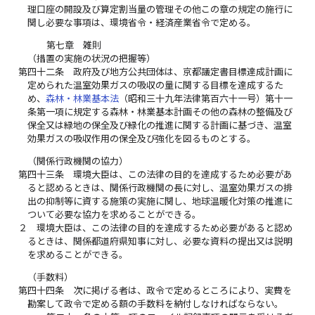
理口座の開設及び算定割当量の管理その他この章の規定の施行に
関し必要な事項は、環境省令・経済産業省令で定める。
第七章 雑則
（措置の実施の状況の把握等）
第四十二条
政府及び地方公共団体は、京都議定書目標達成計画に
定められた温室効果ガスの吸収の量に関する目標を達成するた
め、
森林・林業基本法
（昭和三十九年法律第百六十一号）第十一
条第一項に規定する森林・林業基本計画その他の森林の整備及び
保全又は緑地の保全及び緑化の推進に関する計画に基づき、温室
効果ガスの吸収作用の保全及び強化を図るものとする。
（関係行政機関の協力）
第四十三条
環境大臣は、この法律の目的を達成するため必要があ
ると認めるときは、関係行政機関の長に対し、温室効果ガスの排
出の抑制等に資する施策の実施に関し、地球温暖化対策の推進に
ついて必要な協力を求めることができる。
２
環境大臣は、この法律の目的を達成するため必要があると認め
るときは、関係都道府県知事に対し、必要な資料の提出又は説明
を求めることができる。
（手数料）
第四十四条
次に掲げる者は、政令で定めるところにより、実費を
勘案して政令で定める額の手数料を納付しなければならない。