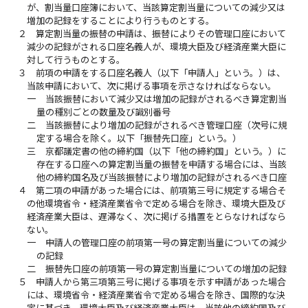
が、割当量口座簿において、当該算定割当量についての減少又は
増加の記録をすることにより行うものとする。
２
算定割当量の振替の申請は、振替によりその管理口座において
減少の記録がされる口座名義人が、環境大臣及び経済産業大臣に
対して行うものとする。
３
前項の申請をする口座名義人（以下「申請人」という。）は、
当該申請において、次に掲げる事項を示さなければならない。
一
当該振替において減少又は増加の記録がされるべき算定割当
量の種別ごとの数量及び識別番号
二
当該振替により増加の記録がされるべき管理口座（次号に規
定する場合を除く。以下「振替先口座」という。）
三
京都議定書の他の締約国（以下「他の締約国」という。）に
存在する口座への算定割当量の振替を申請する場合には、当該
他の締約国名及び当該振替により増加の記録がされるべき口座
４
第二項の申請があった場合には、前項第三号に規定する場合そ
の他環境省令・経済産業省令で定める場合を除き、環境大臣及び
経済産業大臣は、遅滞なく、次に掲げる措置をとらなければなら
ない。
一
申請人の管理口座の前項第一号の算定割当量についての減少
の記録
二
振替先口座の前項第一号の算定割当量についての増加の記録
５
申請人から第三項第三号に掲げる事項を示す申請があった場合
には、環境省令・経済産業省令で定める場合を除き、国際的な決
定に基づき、環境大臣及び経済産業大臣は、当該他の締約国及び