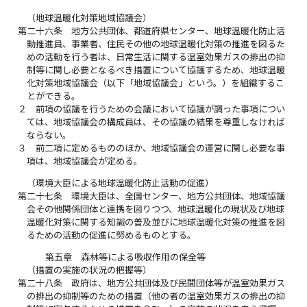
（地球温暖化対策地域協議会）
第二十六条
地方公共団体、都道府県センター、地球温暖化防止活
動推進員、事業者、住民その他の地球温暖化対策の推進を図るた
めの活動を行う者は、日常生活に関する温室効果ガスの排出の抑
制等に関し必要となるべき措置について協議するため、地球温暖
化対策地域協議会（以下「地域協議会」という。）を組織するこ
とができる。
２
前項の協議を行うための会議において協議が調った事項につい
ては、地域協議会の構成員は、その協議の結果を尊重しなければ
ならない。
３
前二項に定めるもののほか、地域協議会の運営に関し必要な事
項は、地域協議会が定める。
（環境大臣による地球温暖化防止活動の促進）
第二十七条
環境大臣は、全国センター、地方公共団体、地域協議
会その他関係団体と連携を図りつつ、地球温暖化の現状及び地球
温暖化対策に関する知識の普及並びに地球温暖化対策の推進を図
るための活動の促進に努めるものとする。
第五章 森林等による吸収作用の保全等
（措置の実施の状況の把握等）
第二十八条
政府は、地方公共団体及び民間団体等が温室効果ガス
の排出の抑制等のための措置（他の者の温室効果ガスの排出の抑