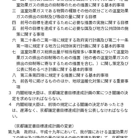
室効果ガスの排出の抑制等のための措置に関する基本的事項
三
温室効果ガスである物質の種類その他の区分ごとの温室効果
ガスの排出の抑制及び吸収の量に関する目標
四
前号の目標を達成するために必要な措置の実施に関する目標
五
前号の目標を達成するために必要な国及び地方公共団体の施
策に関する事項
六
第二十条の二第一項に規定する政府実行計画及び第二十一条
第一項に規定する地方公共団体実行計画に関する基本的事項
七
温室効果ガス総排出量が相当程度多い事業者について温室効
果ガスの排出の抑制等のための措置（他の者の温室効果ガスの
排出の抑制等に寄与するための措置を含む。）に関し策定及び
公表に努めるべき計画に関する基本的事項
八
第三条第四項に規定する措置に関する基本的事項
九
前各号に掲げるもののほか、地球温暖化対策に関する重要事
項
３
内閣総理大臣は、京都議定書目標達成計画の案につき閣議の決
定を求めなければならない。
４
内閣総理大臣は、前項の規定による閣議の決定があったとき
は、遅滞なく、京都議定書目標達成計画を公表しなければならな
い。
（京都議定書目標達成計画の変更）
第九条
政府は、平成十九年において、我が国における温室効果ガ
スの排出及び吸収の量の状況その他の事情を勘案して、京都議定