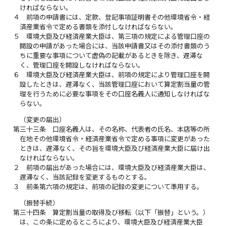
ければならない。
４
前項の申請書には、定款、登記事項証明書その他環境省令・経
済産業省令で定める書類を添付しなければならない。
５
環境大臣及び経済産業大臣は、第三項の規定による管理口座の
開設の申請があった場合には、当該申請書又はその添付書類のう
ちに重要な事項について虚偽の記載があるときを除き、遅滞な
く、管理口座を開設しなければならない。
６
環境大臣及び経済産業大臣は、前項の規定により管理口座を開
設したときは、遅滞なく、当該管理口座において算定割当量の管
理を行うために必要な事項をその口座名義人に通知しなければな
らない。
（変更の届出）
第三十三条
口座名義人は、その名称、代表者の氏名、本店等の所
在地その他環境省令・経済産業省令で定める事項に変更があった
ときは、遅滞なく、その旨を環境大臣及び経済産業大臣に届け出
なければならない。
２
前項の届出があった場合には、環境大臣及び経済産業大臣は、
遅滞なく、当該記録を変更するものとする。
３
前条第六項の規定は、前項の記録の変更について準用する。
（振替手続）
第三十四条
算定割当量の取得及び移転（以下「振替」という。）
は、この条に定めるところにより、環境大臣及び経済産業大臣