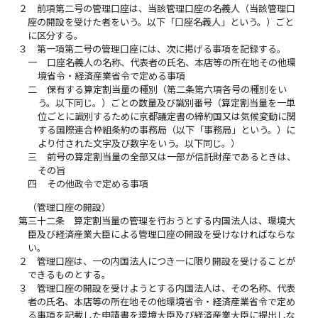
２
前項第二号の管理口座は、当該管理口座の名義人（当該管理口
座の開設を受けた者をいう。以下「口座名義人」という。）ごと
に区分する。
３
第一項第二号の管理口座には、次に掲げる事項を記録する。
一
口座名義人の名称、代表者の氏名、本店等の所在地その他環
境省令・経済産業省令で定める事項
二
保有する算定割当量の種別（第二条第六項各号の種別をい
う。以下同じ。）ごとの数量及び識別番号（算定割当量を一単
位ごとに識別するために京都議定書の締約国又は気候変動に関
する国際連合枠組条約の事務局（以下「事務局」という。）に
より付された文字及び数字をいう。以下同じ。）
三
前号の算定割当量の全部又は一部が信託財産であるときは、
その旨
四
その他政令で定める事項
（管理口座の開設）
第三十二条
算定割当量の管理を行おうとする内国法人は、環境大
臣及び経済産業大臣による管理口座の開設を受けなければならな
い。
２
管理口座は、一の内国法人につき一に限り開設を受けることが
できるものとする。
３
管理口座の開設を受けようとする内国法人は、その名称、代表
者の氏名、本店等の所在地その他環境省令・経済産業省令で定め
る事項を記載した申請書を環境大臣及び経済産業大臣に提出しな