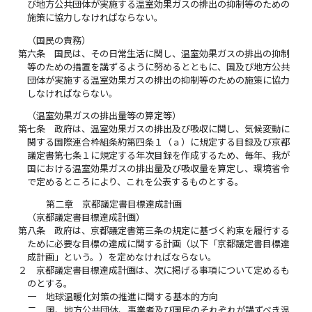
び地方公共団体が実施する温室効果ガスの排出の抑制等のための
施策に協力しなければならない。
（国民の責務）
第六条
国民は、その日常生活に関し、温室効果ガスの排出の抑制
等のための措置を講ずるように努めるとともに、国及び地方公共
団体が実施する温室効果ガスの排出の抑制等のための施策に協力
しなければならない。
（温室効果ガスの排出量等の算定等）
第七条
政府は、温室効果ガスの排出及び吸収に関し、気候変動に
関する国際連合枠組条約第四条１（ａ）に規定する目録及び京都
議定書第七条１に規定する年次目録を作成するため、毎年、我が
国における温室効果ガスの排出量及び吸収量を算定し、環境省令
で定めるところにより、これを公表するものとする。
第二章 京都議定書目標達成計画
（京都議定書目標達成計画）
第八条
政府は、京都議定書第三条の規定に基づく約束を履行する
ために必要な目標の達成に関する計画（以下「京都議定書目標達
成計画」という。）を定めなければならない。
２
京都議定書目標達成計画は、次に掲げる事項について定めるも
のとする。
一
地球温暖化対策の推進に関する基本的方向
二
国、地方公共団体、事業者及び国民のそれぞれが講ずべき温