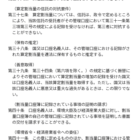
（算定割当量の信託の対抗要件）
第三十七条
算定割当量については、信託は、政令で定めるところ
により、当該信託の受託者がその管理口座において第三十一条第
三項第三号の規定による記録を受けなければ、第三者に対抗する
ことができない。
（保有の推定）
第三十八条
国又は口座名義人は、その管理口座における記録がさ
れた算定割当量を適法に保有するものと推定する。
（善意取得）
第三十九条
第三十四条（第六項を除く。）の規定に基づく振替に
よりその管理口座において算定割当量の増加の記録を受けた国又
は口座名義人は、当該算定割当量を取得する。ただし、国又は当
該口座名義人に悪意又は重大な過失があるときは、この限りでな
い。
（割当量口座簿に記録されている事項の証明の請求）
第四十条
口座名義人は、環境大臣及び経済産業大臣に対し、割当
量口座簿の自己の管理口座に記録されている事項を証明した書面
の交付を請求することができる。
（環境省令・経済産業省令への委任）
第四十一条
この章に定めるもののほか、割当量口座簿における管