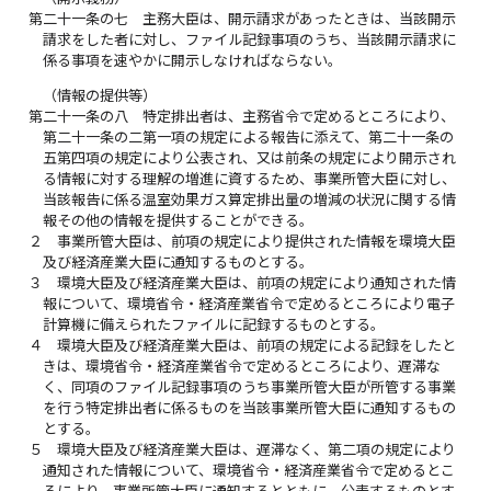
第二十一条の七
主務大臣は、開示請求があったときは、当該開示
請求をした者に対し、ファイル記録事項のうち、当該開示請求に
係る事項を速やかに開示しなければならない。
（情報の提供等）
第二十一条の八
特定排出者は、主務省令で定めるところにより、
第二十一条の二第一項の規定による報告に添えて、第二十一条の
五第四項の規定により公表され、又は前条の規定により開示され
る情報に対する理解の増進に資するため、事業所管大臣に対し、
当該報告に係る温室効果ガス算定排出量の増減の状況に関する情
報その他の情報を提供することができる。
２
事業所管大臣は、前項の規定により提供された情報を環境大臣
及び経済産業大臣に通知するものとする。
３
環境大臣及び経済産業大臣は、前項の規定により通知された情
報について、環境省令・経済産業省令で定めるところにより電子
計算機に備えられたファイルに記録するものとする。
４
環境大臣及び経済産業大臣は、前項の規定による記録をしたと
きは、環境省令・経済産業省令で定めるところにより、遅滞な
く、同項のファイル記録事項のうち事業所管大臣が所管する事業
を行う特定排出者に係るものを当該事業所管大臣に通知するもの
とする。
５
環境大臣及び経済産業大臣は、遅滞なく、第二項の規定により
通知された情報について、環境省令・経済産業省令で定めるとこ
ろにより、事業所管大臣に通知するとともに、公表するものとす