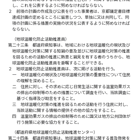
し、これを公表するように努めなければならない。
２
前項の計画の作成及び公表を行った事業者は、京都議定書目標
達成計画の定めるところに留意しつつ、単独に又は共同して、同
項の計画に係る措置の実施の状況を公表するように努めなければ
ならない。
（地球温暖化防止活動推進員）
第二十三条
都道府県知事は、地域における地球温暖化の現状及び
地球温暖化対策に関する知識の普及並びに地球温暖化対策の推進
を図るための活動の推進に熱意と識見を有する者のうちから、地
球温暖化防止活動推進員を委嘱することができる。
２
地球温暖化防止活動推進員は、次に掲げる活動を行う。
一
地球温暖化の現状及び地球温暖化対策の重要性について住民
の理解を深めること。
二
住民に対し、その求めに応じ日常生活に関する温室効果ガス
の排出の抑制等のための措置について調査を行い、当該調査に
基づく指導及び助言をすること。
三
地球温暖化対策の推進を図るための活動を行う住民に対し、
当該活動に関する情報の提供その他の協力をすること。
四
温室効果ガスの排出の抑制等のために国又は地方公共団体が
行う施策に必要な協力をすること。
（都道府県地球温暖化防止活動推進センター）
第二十四条
都道府県知事は、地球温暖化対策に関する普及啓発を