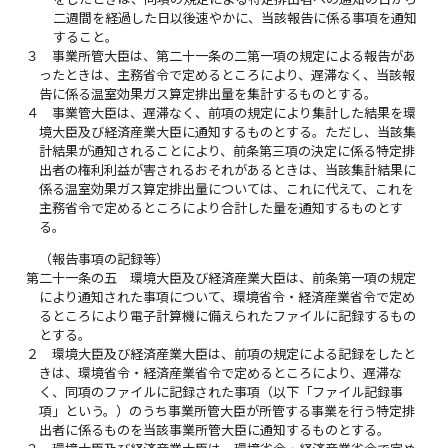
二週間を経過した日以後速やかに、当該報告に係る事項を通知
すること。
３
事業所管大臣は、第二十一条の二第一項の規定による報告があ
ったときは、主務省令で定めるところにより、遅滞なく、当該報
告に係る温室効果ガス算定排出量を集計するものとする。
４
事業管大臣は、遅滞なく、前項の規定により集計した結果を環
境大臣及び経済産業大臣に通知するものとする。ただし、当該集
計結果が通知されることにより、前条第三項の決定に係る特定排
出者の権利利益が害されるおそれがあるときは、当該集計結果に
係る温室効果ガス算定排出量については、これに代えて、これを
主務省令で定めるところにより合計した量を通知するものとす
る。
（報告事項の記録等）
第二十一条の五
環境大臣及び経済産業大臣は、前条第一項の規定
により通知された事項について、環境省令・経済産業省令で定め
るところにより電子計算機に備えられたファイルに記録するもの
とする。
２
環境大臣及び経済産業大臣は、前項の規定による記録をしたと
きは、環境省令・経済産業省令で定めるところにより、遅滞な
く、同項のファイルに記録された事項（以下「ファイル記録事
項」という。）のうち事業所管大臣が所管する事業を行う特定排
出者に係るものを当該事業所管大臣に通知するものとする。