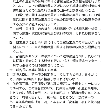
以上の都道府県の区域における啓発活動及び広報活動を行うと
ともに、二以上の都道府県の区域において地球温暖化対策の推
進を図るための活動を行う民間の団体の活動を助けること。
二
日常生活に関する温室効果ガスの排出の実例に即して、日常
生活に関する温室効果ガスの排出の抑制等のための措置を促進
する方策の調査研究を行うこと。
三
前号に掲げるもののほか、地球温暖化及び地球温暖化対策に
関する調査研究並びに情報及び資料の収集、分析及び提供を行
うこと。
四
日常生活における利用に伴って温室効果ガスの排出がされる
製品について、当該排出の量に関する情報の収集及び提供を行
うこと。
五
都道府県センターの事業について連絡調整を図り、及びこれ
に従事する者に対する研修を行い、並びに都道府県センターに
対する指導その他の援助を行うこと。
六
前各号の事業に附帯する事業
３
環境大臣は、第一項の指定をしようとするときは、あらかじ
め、関係行政機関の長と協議しなければならない。
４
前条第三項、第四項及び第六項の規定は、全国センターについ
て準用する。この場合において、同条第三項中「都道府県知事」
とあるのは「環境大臣」と、同条第四項中「都道府県知事」とあ
るのは「環境大臣」と、「第一項」とあるのは「次条第一項」
と、同条第六項中「第一項」とあるのは「次条第一項」と読み替
えるものとする。