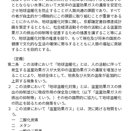
ととならない水準において大気中の温室効果ガスの濃度を安定化
させ地球温暖化を防止することが人類共通の課題であり、すべて
の者が自主的かつ積極的にこの課題に取り組むことが重要である
ことにかんがみ、地球温暖化対策に関し、京都議定書目標達成計
画を策定するとともに、社会経済活動その他の活動による温室効
果ガスの排出の抑制等を促進するための措置を講ずること等によ
り、地球温暖化対策の推進を図り、もって現在及び将来の国民の
健康で文化的な生活の確保に寄与するとともに人類の福祉に貢献
することを目的とする。
（定義）
第二条
この法律において「地球温暖化」とは、人の活動に伴って
発生する温室効果ガスが大気中の温室効果ガスの濃度を増加させ
ることにより、地球全体として、地表及び大気の温度が追加的に
上昇する現象をいう。
２
この法律において「地球温暖化対策」とは、温室効果ガスの排
出の抑制並びに吸収作用の保全及び強化（以下「温室効果ガスの
排出の抑制等」という。）その他の国際的に協力して地球温暖化
の防止を図るための施策をいう。
３
この法律において「温室効果ガス」とは、次に掲げる物質をい
う。
一
二酸化炭素
二
メタン
三
一酸化二窒素