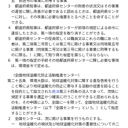
五
前各号の事業に附帯する事業
３
都道府県知事は、都道府県センターの財産の状況又はその事業
の運営に関し改善が必要であると認めるときは、都道府県センタ
ーに対し、その改善に必要な措置をとるべきことを命ずることが
できる。
４
都道府県知事は、都道府県センターが前項の規定による命令に
違反したときは、第一項の指定を取り消すことができる。
５
都道府県センターの役員若しくは職員又はこれらの職にあった
者は、第二項第二号若しくは第三号に掲げる事業又は同項第五号
に掲げる事業（同項第二号又は第三号に掲げる事業に附帯するも
のに限る。）に関して知り得た秘密を漏らしてはならない。
６
第一項の指定の手続その他都道府県センターに関し必要な事項
は、環境省令で定める。
（全国地球温暖化防止活動推進センター）
第二十五条
環境大臣は、地球温暖化対策に関する普及啓発を行う
こと等により地球温暖化の防止に寄与する活動の促進を図ること
を目的として設立された
民法
第三十四条の法人であって、次項に
規定する事業を適正かつ確実に行うことができると認められるも
のを、その申請により、全国に一を限って、全国地球温暖化防止
活動推進センター（以下「全国センター」という。）として指定
することができる。
２
全国センターは、次に掲げる事業を行うものとする。
一
地球温暖化の現状及び地球温暖化対策の重要性についての二