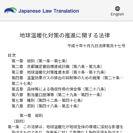
language
English
地球温暖化対策の推進に関する法律
平成十年十月九日法律第百十七号
目次
第一章 総則（第一条―第七条）
第二章 京都議定書目標達成計画（第八条・第九条）
第三章 地球温暖化対策推進本部（第十条―第十九条）
第四章 温室効果ガスの排出の抑制等のための施策（第二十条―
第二十七条）
第五章 森林等による吸収作用の保全等（第二十八条）
第六章 割当量口座簿等（第二十九条―第四十一条）
第七章 雑則（第四十二条―第四十七条）
第八章 罰則（第四十八条―第五十条）
第一章 総則
（目的）
第一条
この法律は、地球温暖化が地球全体の環境に深刻な影響を
及ぼすものであり、気候系に対して危険な人為的干渉を及ぼすこ