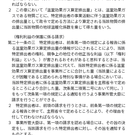
ればならない。
２
この章において「温室効果ガス算定排出量」とは、温室効果ガ
スである物質ごとに、特定排出者の事業活動に伴う温室効果ガス
の排出量として政令で定める方法により算定される当該物質の排
出量に当該物質の地球温暖化係数を乗じて得た量をいう。
（権利利益の保護に係る請求）
第二十一条の三
特定排出者は、前条第一項の規定による報告に係
る温室効果ガス算定排出量の情報が公にされることにより、当該
特定排出者の権利、競争上の地位その他正当な利益（以下「権利
利益」という。）が害されるおそれがあると思料するときは、当
該温室効果ガス算定排出量に代えて、当該特定排出者に係る温室
効果ガス算定排出量を事業所ごとに合計した量（当該量によるこ
とが困難であると認められる特別な事情がある場合においては、
当該特定排出者に係る温室効果ガス算定排出量を主務省令で定め
るところにより合計した量。次条第二項第二号において同じ。）
をもって次条第一項の規定による通知を行うよう事業所管大臣に
請求を行うことができる。
２
特定排出者は、前項の請求を行うときは、前条第一項の規定に
よる報告と併せて、主務省令で定めるところにより、その理由を
付して行わなければならない。
３
事業所管大臣は、第一項の請求を認める場合には、その旨の決
定をし、当該請求を行った特定排出者に対し、その旨を通知する
ものとする。