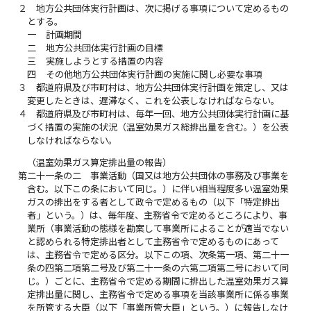
２
地方公共団体実行計画は、次に掲げる事項について定めるもの
とする。
一
計画期間
二
地方公共団体実行計画の目標
三
実施しようとする措置の内容
四
その他地方公共団体実行計画の実施に関し必要な事項
３
都道府県及び市町村は、地方公共団体実行計画を策定し、又は
変更したときは、遅滞なく、これを公表しなければならない。
４
都道府県及び市町村は、毎年一回、地方公共団体実行計画に基
づく措置の実施の状況（温室効果ガス総排出量を含む。）を公表
しなければならない。
（温室効果ガス算定排出量の報告）
第二十一条の二
事業活動（国又は地方公共団体の事務及び事業を
含む。以下この条において同じ。）に伴い相当程度多い温室効果
ガスの排出をする者として政令で定めるもの（以下「特定排出
者」という。）は、毎年度、主務省令で定めるところにより、事
業所（事業活動の態様を勘案して事業所によることが適当でない
と認められる特定排出者として主務省令で定めるものにあって
は、主務省令で定める区分。以下この項、次条第一項、第二十一
条の四第二項第二号及び第二十一条の六第二項第二号において同
じ。）ごとに、主務省令で定める期間に排出した温室効果ガス算
定排出量に関し、主務省令で定める事項を当該事業所に係る事業
を所管する大臣（以下「事業所管大臣」という。）に報告しなけ