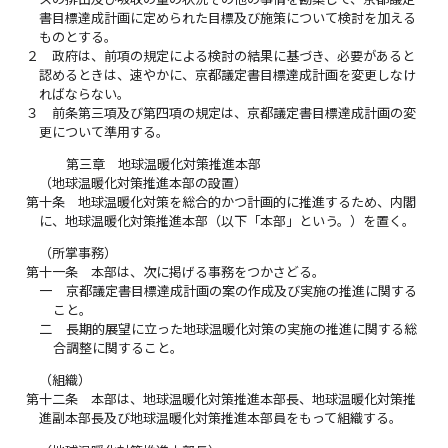
書目標達成計画に定められた目標及び施策について検討を加える
ものとする。
２
政府は、前項の規定による検討の結果に基づき、必要があると
認めるときは、速やかに、京都議定書目標達成計画を変更しなけ
ればならない。
３
前条第三項及び第四項の規定は、京都議定書目標達成計画の変
更について準用する。
第三章 地球温暖化対策推進本部
（地球温暖化対策推進本部の設置）
第十条
地球温暖化対策を総合的かつ計画的に推進するため、内閣
に、地球温暖化対策推進本部（以下「本部」という。）を置く。
（所掌事務）
第十一条
本部は、次に掲げる事務をつかさどる。
一
京都議定書目標達成計画の案の作成及び実施の推進に関する
こと。
二
長期的展望に立った地球温暖化対策の実施の推進に関する総
合調整に関すること。
（組織）
第十二条
本部は、地球温暖化対策推進本部長、地球温暖化対策推
進副本部長及び地球温暖化対策推進本部員をもって組織する。