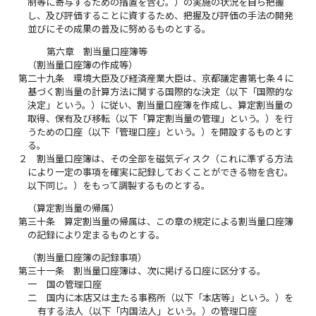
制等に寄与するための措置を含む。）の実施の状況を自ら把握
し、及び評価することに資するため、把握及び評価の手法の開発
並びにその成果の普及に努めるものとする。
第六章 割当量口座簿等
（割当量口座簿の作成等）
第二十九条
環境大臣及び経済産業大臣は、京都議定書第七条４に
基づく割当量の計算方法に関する国際的な決定（以下「国際的な
決定」という。）に従い、割当量口座簿を作成し、算定割当量の
取得、保有及び移転（以下「算定割当量の管理」という。）を行
うための口座（以下「管理口座」という。）を開設するものとす
る。
２
割当量口座簿は、その全部を磁気ディスク（これに準ずる方法
により一定の事項を確実に記録しておくことができる物を含む。
以下同じ。）をもって調製するものとする。
（算定割当量の帰属）
第三十条
算定割当量の帰属は、この章の規定による割当量口座簿
の記録により定まるものとする。
（割当量口座簿の記録事項）
第三十一条
割当量口座簿は、次に掲げる口座に区分する。
一
国の管理口座
二
国内に本店又は主たる事務所（以下「本店等」という。）を
有する法人（以下「内国法人」という。）の管理口座