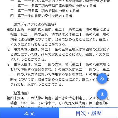
一
第二十一条の六第一項のファイル記録事項の開示を受ける者
二
第三十二条第三項の管理口座の開設の申請をする者
三
第三十四条第二項の振替の申請をする者
四
第四十条の書面の交付を請求する者
（磁気ディスクによる報告等）
第四十五条
事業所管大臣は、第二十一条の二第一項の規定による
報告、第二十一条の三第一項の請求又は第二十一条の八第一項の
規定による提供については、政令で定めるところにより、磁気デ
ィスクにより行わせることができる。
２
事業所管大臣は、第二十一条の三第三項又は第四項の規定によ
る通知については、政令で定めるところにより、磁気ディスクに
より行うことができる。
３
主務大臣は、第二十一条の六第一項（第二十一条の八第六項に
おいて準用する場合を含む。）の請求又は第二十一条の七（第二
十一条の八第六項において準用する場合を含む。）の規定による
translate
開示については、政令で定めるところにより、磁気ディスクによ
り行わせ、又は行うことができる。
（経過措置）
download
第四十六条
この法律の規定に基づき命令を制定し、又は改廃する
場合においては、その命令で、その制定又は改廃に伴い合理的に
必要と判断される範囲内において、所要の経過措置を定めること
本文
目次・履歴
ができる。