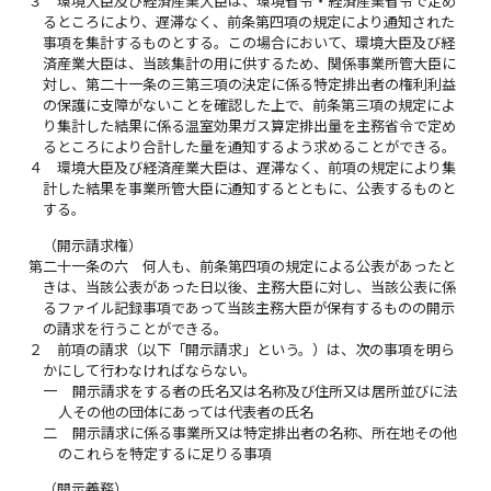
３
環境大臣及び経済産業大臣は、環境省令・経済産業省令で定め
るところにより、遅滞なく、前条第四項の規定により通知された
事項を集計するものとする。この場合において、環境大臣及び経
済産業大臣は、当該集計の用に供するため、関係事業所管大臣に
対し、第二十一条の三第三項の決定に係る特定排出者の権利利益
の保護に支障がないことを確認した上で、前条第三項の規定によ
り集計した結果に係る温室効果ガス算定排出量を主務省令で定め
るところにより合計した量を通知するよう求めることができる。
４
環境大臣及び経済産業大臣は、遅滞なく、前項の規定により集
計した結果を事業所管大臣に通知するとともに、公表するものと
する。
（開示請求権）
第二十一条の六
何人も、前条第四項の規定による公表があったと
きは、当該公表があった日以後、主務大臣に対し、当該公表に係
るファイル記録事項であって当該主務大臣が保有するものの開示
の請求を行うことができる。
２
前項の請求（以下「開示請求」という。）は、次の事項を明ら
かにして行わなければならない。
一
開示請求をする者の氏名又は名称及び住所又は居所並びに法
人その他の団体にあっては代表者の氏名
二
開示請求に係る事業所又は特定排出者の名称、所在地その他
のこれらを特定するに足りる事項
（開示義務）