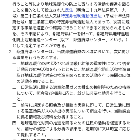
行うこと等により地球温暖化の防止に寄与する活動の促進を図る
ことを目的として設立された
民法
（明治二十九年法律第八十九
号）第三十四条の法人又は
特定非営利活動促進法
（平成十年法律
第七号）第二条第二項の特定非営利活動法人であって、次項に規
定する事業を適正かつ確実に行うことができると認められるもの
を、その申請により、都道府県に一を限って、都道府県地球温暖
化防止活動推進センター（以下「都道府県センター」という。）
として指定することができる。
２
都道府県センターは、当該都道府県の区域において、次に掲げ
る事業を行うものとする。
一
地球温暖化の現状及び地球温暖化対策の重要性について啓発
活動及び広報活動を行うとともに、地球温暖化防止活動推進員
及び地球温暖化対策の推進を図るための活動を行う民間の団体
の活動を助けること。
二
日常生活に関する温室効果ガスの排出の抑制等のための措置
について、照会及び相談に応じ、並びに必要な助言を行うこ
と。
三
前号に規定する照会及び相談の実例に即して、日常生活に関
する温室効果ガスの排出の実態について調査を行い、当該調査
に係る情報及び資料を分析すること。
四
地球温暖化対策の推進を図るための住民の活動を促進するた
め、前号の規定による分析の結果を、定期的に又は時宜に応じ
て提供すること。