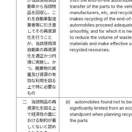
が当該使用済自
from the end-of-life automobil
動車から当該物
transfer of the parts to the veh
品を回収し、こ
manufacturers, etc, and recycl
れを自動車製造
makes recycling of the end-of-
業者等に引き渡
automobiles proceed adequate
してその再資源
smoothly, and for which it is n
化を行うこと
to reduce the volume of waste
が、当該使用済
materials and make effective u
自動車の再資源
recycled resources.
化を適正かつ円
滑に実施し、か
つ、廃棄物の減
量及び資源の有
効な利用を図る
上で特に必要な
もの
二
当該物品の再
(ii)
automobiles found not to be
資源化を図る上
significantly limited from an e
で経済性の面に
standpoint when planning recyc
おける制約が著
the parts
しくないと認め