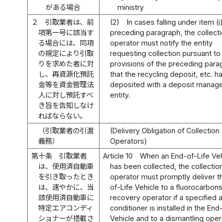
がある場合
ministry
２
引取業者は、前
(2)
In cases falling under item (i
項第一号に該当す
preceding paragraph, the collect
る場合には、同項
operator must notify the entity
の規定により引取
requesting collection pursuant to
りを求めた者に対
provisions of the preceding para
し、再資源化預託
that the recycling deposit, etc. 
金等を資金管理法
deposited with a deposit mana
人に対し預託すべ
entity.
き旨を告知しなけ
ればならない。
（引取業者の引渡
(Delivery Obligation of Collection
義務）
Operators)
第十条
引取業者
Article 10
When an End-of-Life Veh
は、使用済自動車
has been collected, the collectio
を引き取ったとき
operator must promptly deliver t
は、速やかに、当
of-Life Vehicle to a fluorocarbon
該使用済自動車に
recovery operator if a specified a
特定エアコンディ
conditioner is installed in the End
ショナーが搭載さ
Vehicle and to a dismantling opera