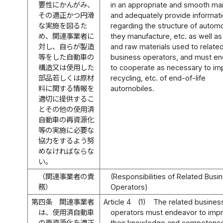
要性にかんがみ、
in an appropriate and smooth ma
その適正かつ円滑
and adequately provide informat
な実施を図るた
regarding the structure of autom
め、関連事業者に
they manufacture, etc. as well as
対し、自らが製造
and raw materials used to relate
等をした自動車の
business operators, and must e
構造又は使用した
to cooperate as necessary to i
部品若しくは原材
recycling, etc. of end-of-life
料に関する情報を
automobiles.
適切に提供するこ
とその他の使用済
自動車の再資源化
等の実施に必要な
協力をするよう努
めなければならな
い。
（関連事業者の責
(Responsibilities of Related Busi
務）
Operators)
第四条
関連事業者
Article 4
(1)
The related busines
は、使用済自動車
operators must endeavor to imp
の再資源化を適正
their knowledge and competenc