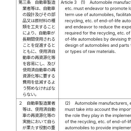
第三条
自動車製造
Article 3
(1)
Automobile manufact
業者等は、自動車
etc. must endeavor to promote l
の設計及びその部
term use of automobiles, facilitat
品又は原材料の種
recycling, etc. of end-of-life au
類を工夫すること
and endeavor to reduce the exp
により、自動車が
required for the recycling, etc. o
長期間使用される
of-life automobiles by devising t
ことを促進すると
design of automobiles and parts 
ともに、使用済自
or types of raw materials.
動車の再資源化等
を容易にし、及び
使用済自動車の再
資源化等に要する
費用を低減するよ
う努めなければな
らない。
２
自動車製造業者
(2)
Automobile manufacturers, e
等は、使用済自動
must take into account the impor
車の再資源化等の
the role they play in the impleme
実施において自ら
of the recycling, etc. of end-of-li
が果たす役割の重
automobiles to provide implemen