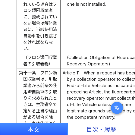
れている場合はフ
one is not installed.
ロン類回収業者
に、搭載されてい
ない場合は解体業
者に、当該使用済
自動車を引き渡さ
なければならな
い。
（フロン類回収業
(Collection Obligation of Fluoroc
者の引取義務）
Recovery Operators)
第十一条
フロン類
Article 11
When a request has be
回収業者は、引取
by a collection operator to collec
業者から前条の使
End-of-Life Vehicle as indicated i
用済自動車の引取
preceding Article, the fluorocarb
りを求められたと
recovery operator must collect t
きは、主務省令で
of-Life Vehicle unless there are
translate
定める正当な理由
legitimate grounds specified by 
がある場合を除
the competent ministry.
き、当該使用済自
本文
目次・履歴
動車を引き取らな