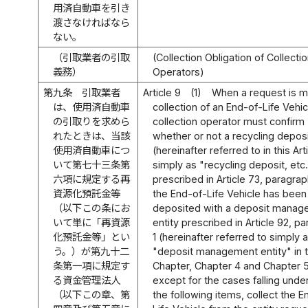
用済自動車を引き
渡さなければなら
ない。
（引取業者の引取
(Collection Obligation of Collecti
義務）
Operators)
第九条
引取業者
Article 9
(1)
When a request is m
は、使用済自動車
collection of an End-of-Life Vehic
の引取りを求めら
collection operator must confirm
れたときは、当該
whether or not a recycling deposi
使用済自動車につ
(hereinafter referred to in this Art
いて第七十三条第
simply as "recycling deposit, etc.
六項に規定する再
prescribed in Article 73, paragrap
資源化預託金等
the End-of-Life Vehicle has been
（以下この条にお
deposited with a deposit mana
いて単に「再資源
entity prescribed in Article 92, p
化預託金等」とい
1 (hereinafter referred to simply 
う。）が第九十二
"deposit management entity" in t
条第一項に規定す
Chapter, Chapter 4 and Chapter 5
る資金管理法人
except for the cases falling unde
（以下この章、第
the following items, collect the E