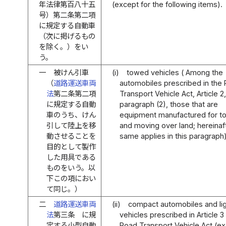
年法律第百八十五
(except for the following items).
号）第二条第二項
に規定する自動車
（次に掲げるもの
を除く。）をい
う。
一
被けん引車
(i)
towed vehicles ( Among the
（
道路運送車両
automobiles prescribed in the
法
第二条第二項
Transport Vehicle Act, Article 2,
に規定する自動
paragraph (2), those that are
車のうち、けん
equipment manufactured for t
引して陸上を移
and moving over land; hereinaf
動させることを
same applies in this paragraph)
目的として製作
した用具である
ものをいう。以
下この項におい
て同じ。）
二
道路運送車両
(ii)
compact automobiles and li
法
第三条 に規
vehicles prescribed in Article 3
定する小型自動
Road Transport Vehicle Act (ex