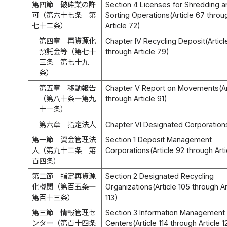
第四節 破砕業の許
Section 4 Licenses for Shredding a
可（第六十七条―第
Sorting Operations(Article 67 throu
七十二条）
Article 72)
第四章 再資源化
Chapter IV Recycling Deposit(Articl
預託金等（第七十
through Article 79)
三条―第七十九
条）
第五章 移動報告
Chapter V Report on Movements(Ar
（第八十条―第九
through Article 91)
十一条）
第六章 指定法人
Chapter VI Designated Corporation
第一節 資金管理法
Section 1 Deposit Management
人（第九十二条―第
Corporations(Article 92 through Arti
百四条）
第二節 指定再資源
Section 2 Designated Recycling
化機関（第百五条―
Organizations(Article 105 through Ar
第百十三条）
113)
第三節 情報管理セ
Section 3 Information Management
ンター（第百十四条
Centers(Article 114 through Article 1