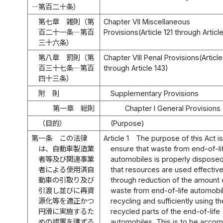
―第百二十条）
第七章 雑則（第
Chapter VII Miscellaneous
百二十一条―第百
Provisions(Article 121 through Articl
三十六条）
第八章 罰則（第
Chapter VIII Penal Provisions(Article
百三十七条―第百
through Article 143)
四十三条）
附 則
Supplementary Provisions
第一章 総則
Chapter I General Provisions
（目的）
(Purpose)
第一条
この法律
Article 1
The purpose of this Act is
は、自動車製造業
ensure that waste from end-of-li
者等及び関連事業
automobiles is properly disposed
者による使用済自
that resources are used effective
動車の引取り及び
through reduction of the amount 
引渡し並びに再資
waste from end-of-life automobi
源化等を適正かつ
recycling and sufficiently using th
円滑に実施するた
recycled parts of the end-of-life
めの措置を講ずる
automobiles. This is to be accom