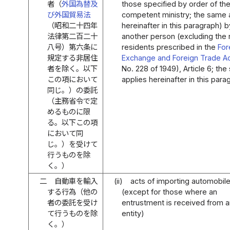
者（
外国為替及
those specified by order of th
び外国貿易法
competent ministry; the same 
（昭和二十四年
hereinafter in this paragraph) b
法律第二百二十
another person (excluding the
八号）第六条に
residents prescribed in the
For
規定する非居住
Exchange and Foreign Trade A
者を除く。以下
No. 228 of 1949), Article 6; th
この項において
applies hereinafter in this para
同じ。）の委託
（主務省令で定
めるものに限
る。以下この項
において同
じ。）を受けて
行うものを除
く。）
二
自動車を輸入
(ii)
acts of importing automobil
する行為（他の
(except for those where an
者の委託を受け
entrustment is received from 
て行うものを除
entity)
く。）