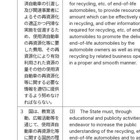
済自動車の引渡し
for recycling, etc. of end-of-life
及び関連事業者に
automobiles, to provide resource
よるその再資源化
amount which can be effectively u
の適正かつ円滑な
in recycling, and other informatio
実施を促進するた
required for recycling, etc. of end
め、使用済自動車
automobiles to promote the deliv
の再資源化等に要
end-of-life automobiles by the
した費用、その再
automobile owners as well as i
資源化により有効
recycling by related business op
利用された資源の
in a proper and smooth manner.
量その他の使用済
自動車の再資源化
等に関する必要な
情報を適切に提供
するよう努めなけ
ればならない。
３
国は、教育活
(3)
The State must, through
動、広報活動等を
educational and publicity activitie
通じて、使用済自
endeavor to increase the public
動車の再資源化等
understanding of the recycling, et
に関する国民の理
end-of-life automobiles and to a