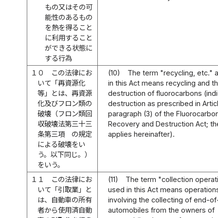
もの又はその可
能性のあるもの
を熱を得ること
に利用すること
ができる状態に
する行為
１０
この法律にお
(10)
The term "recycling, etc." 
いて「再資源化
in this Act means recycling and t
等」とは、再資源
destruction of fluorocarbons (ind
化及びフロン類の
destruction as prescribed in Artic
破壊（フロン類回
paragraph (3) of the Fluorocarbo
収破壊法第三十三
Recovery and Destruction Act; t
条第三項 の規定
applies hereinafter).
による破壊をい
う。以下同じ。）
をいう。
１１
この法律にお
(11)
The term "collection operat
いて「引取業」と
used in this Act means operation
は、自動車の所有
involving the collecting of end-of-
者から使用済自動
automobiles from the owners of