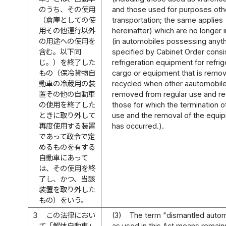
のうち、その使用
and those used for purposes oth
（倉庫としての使
transportation; the same applies
用その他運行以外
hereinafter) which are no longer 
の用途への使用を
(in automobiles possessing anyt
含む。以下同
specified by Cabinet Order consi
じ。）を終了した
refrigeration equipment for refri
もの（保冷貨物自
cargo or equipment that is remo
動車の冷蔵用の装
recycled when other aautomobile
置その他の自動車
removed from regular use and re
の使用を終了した
those for which the termination o
ときに取り外して
use and the removal of the equi
再度使用する装置
has occurred.).
であって政令で定
めるものを有する
自動車にあって
は、その使用を終
了し、かつ、当該
装置を取り外した
もの）をいう。
３
この法律におい
(3)
The term "dismantled auto
て「解体自動車」
as used in this Act means remain