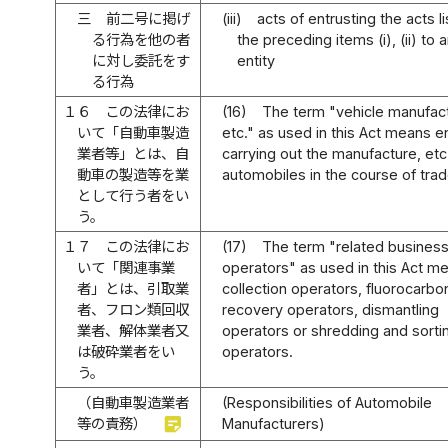
三
前二号に掲げ
(iii)
acts of entrusting the acts li
る行為を他の者
the preceding items (i), (ii) to 
に対し委託をす
entity
る行為
１６
この法律にお
(16)
The term "vehicle manufact
いて「自動車製造
etc." as used in this Act means en
業者等」とは、自
carrying out the manufacture, etc
動車の製造等を業
automobiles in the course of trad
として行う者をい
う。
１７
この法律にお
(17)
The term "related busines
いて「関連事業
operators" as used in this Act m
者」とは、引取業
collection operators, fluorocarbo
者、フロン類回収
recovery operators, dismantling
業者、解体業者又
operators or shredding and sorti
は破砕業者をい
operators.
う。
（自動車製造業者
(Responsibilities of Automobile
sticky_note_2
等の責務）
Manufacturers)