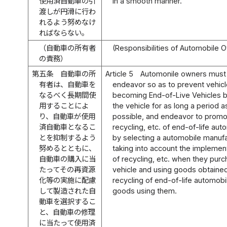
使用済自動車の引
in a smooth manner.
渡しが円滑に行わ
れるよう努めなけ
ればならない。
（自動車の所有者
(Responsibilities of Automobile 
の責務）
第五条
自動車の所
Article 5
Automonile owners must
有者は、自動車を
endeavor so as to prevent vehic
なるべく長期間使
becoming End-of-Live Vehicles b
用することによ
the vehicle for as long a period a
り、自動車が使用
possible, and endeavor to prom
済自動車となるこ
recycling, etc. of end-of-life au
とを抑制するよう
by selecting a automobile manuf
努めるとともに、
taking into account the implemen
自動車の購入に当
of recycling, etc. when they pur
たってその再資源
vehicle and using goods obtaine
化等の実施に配慮
recycling of end-of-life automobi
して製造された自
goods using them.
動車を選択するこ
と、自動車の修理
に当たって使用済