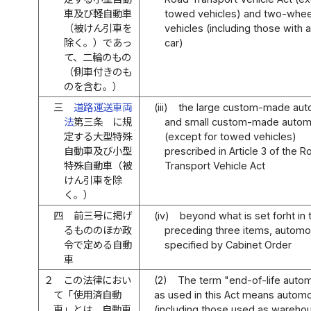
車及び軽自動車
towed vehicles) and two-whee
（被けん引車を
vehicles (including those with a
除く。）であっ
car)
て、二輪のもの
（側車付きのも
のを含む。）
三
道路運送車両
(iii)
the large custom-made aut
法
第三条 に規
and small custom-made autom
定する大型特殊
(except for towed vehicles)
自動車及び小型
prescribed in Article 3 of the R
特殊自動車（被
Transport Vehicle Act
けん引車を除
く。）
四
前三号に掲げ
(iv)
beyond what is set forht in 
るもののほか政
preceding three items, automo
令で定める自動
specified by Cabinet Order
車
２
この法律におい
(2)
The term "end-of-life auto
て「使用済自動
as used in this Act means autom
車」とは、自動車
(including those used as wareho