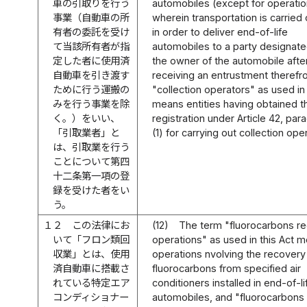
車の引取りを行う
automobiles (except for operati
事業（自動車の所
wherein transportation is carried 
有者の委託を受け
in order to deliver end-of-life
て当該所有者が指
automobiles to a party designat
定した者に使用済
the owner of the automobile afte
自動車を引き渡す
receiving an entrustment therefr
ために行う運搬の
"collection operators" as used in 
みを行う事業を除
means entities having obtained t
く。）をいい、
registration under Article 42, par
「引取業者」と
(1) for carrying out collection ope
は、引取業を行う
ことについて第四
十二条第一項の登
録を受けた者をい
う。
１２
この法律にお
(12)
The term "fluorocarbons r
いて「フロン類回
operations" as used in this Act 
収業」とは、使用
operations nvolving the recovery
済自動車に搭載さ
fluorocarbons from specified air
れている特定エア
conditioners installed in end-of-li
コンディショナー
automobiles, and "fluorocarbons