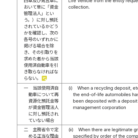
四章及び第五章に
Life Vehicle from the entity requ
おいて単に「資金
collection.
管理法人」とい
う。）に対し預託
されているかどう
かを確認し、次の
各号のいずれかに
掲げる場合を除
き、その引取りを
求めた者から当該
使用済自動車を引
き取らなければな
sticky_note_2
らない。
一
当該使用済自
(i)
When a recycling deposit, etc
動車について再
the end-of-life automobiles ha
資源化預託金等
been deposited with a deposit
が資金管理法人
management corporation
に対し預託され
ていない場合
二
主務省令で定
(ii)
When there are legitimate g
める正当な理由
specified by order of the com