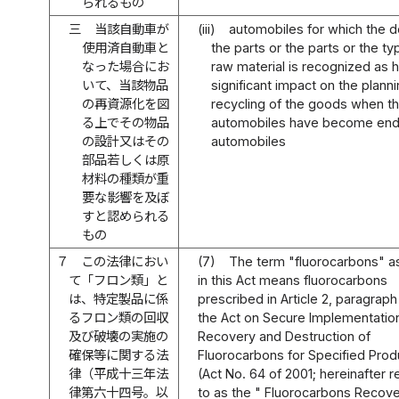
られるもの
三
当該自動車が
(iii)
automobiles for which the d
使用済自動車と
the parts or the parts or the ty
なった場合にお
raw material is recognized as 
いて、当該物品
significant impact on the planni
の再資源化を図
recycling of the goods when t
る上でその物品
automobiles have become end-
の設計又はその
automobiles
部品若しくは原
材料の種類が重
要な影響を及ぼ
すと認められる
もの
７
この法律におい
(7)
The term "fluorocarbons" a
て「フロン類」と
in this Act means fluorocarbons
は、特定製品に係
prescribed in Article 2, paragraph 
るフロン類の回収
the Act on Secure Implementatio
及び破壊の実施の
Recovery and Destruction of
確保等に関する法
Fluorocarbons for Specified Prod
律（平成十三年法
(Act No. 64 of 2001; hereinafter r
律第六十四号。以
to as the " Fluorocarbons Recov