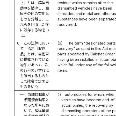
さ」とは、解体自
residue which remains after the
動車を破砕し、金
dismantled vehicles have been
属その他の有用な
shredded and metal and other us
ものを分離し、こ
substances have been separate
れらを回収した後
recovered.
に残存する物をい
う。
６
この法律におい
(6)
The term "designated parts
て「指定回収物
recovery" as used in this Act me
品」とは、自動車
parts specified by Cabinet Order
に搭載されている
having been installed in automobi
物品であって、次
which fall under any of the follow
の各号のいずれに
items.
も該当するものと
して政令で定める
ものをいう。
一
当該自動車が
(i)
automobiles for which, when
使用済自動車と
vehicles have become end-of-l
なった場合にお
automobiles, the recovery by
いて、解体業者
dismantling operators of the pa