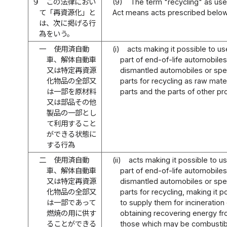
９
この法律におい
(9)
The term "recycling" as used
て「再資源化」と
Act means acts prescribed below
は、次に掲げる行
為をいう。
一
使用済自動
(i)
acts making it possible to use
車、解体自動車
part of end-of-life automobiles
又は特定再資源
dismantled automobiles or spe
化物品の全部又
parts for recycling as raw mater
は一部を原材料
parts and the parts of other pr
又は部品その他
製品の一部とし
て利用すること
ができる状態に
する行為
二
使用済自動
(ii)
acts making it possible to use
車、解体自動車
part of end-of-life automobiles
又は特定再資源
dismantled automobiles or spe
化物品の全部又
parts for recycling, making it p
は一部であって
to supply them for incineration 
燃焼の用に供す
obtaining recovering energy f
ることができる
those which may be combustib