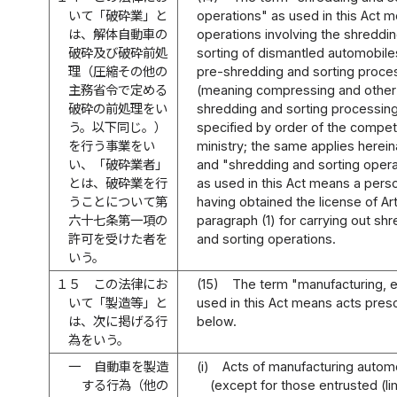
いて「破砕業」と
operations" as used in this Act 
は、解体自動車の
operations involving the shreddi
破砕及び破砕前処
sorting of dismantled automobil
理（圧縮その他の
pre-shredding and sorting proce
主務省令で定める
(meaning compressing and other
破砕の前処理をい
shredding and sorting processin
う。以下同じ。）
specified by order of the compe
を行う事業をい
ministry; the same applies herein
い、「破砕業者」
and "shredding and sorting oper
とは、破砕業を行
as used in this Act means a pers
うことについて第
having obtained the license of Art
六十七条第一項の
paragraph (1) for carrying out sh
許可を受けた者を
and sorting operations.
いう。
１５
この法律にお
(15)
The term "manufacturing, e
いて「製造等」と
used in this Act means acts pres
は、次に掲げる行
below.
為をいう。
一
自動車を製造
(i)
Acts of manufacturing autom
する行為（他の
(except for those entrusted (li