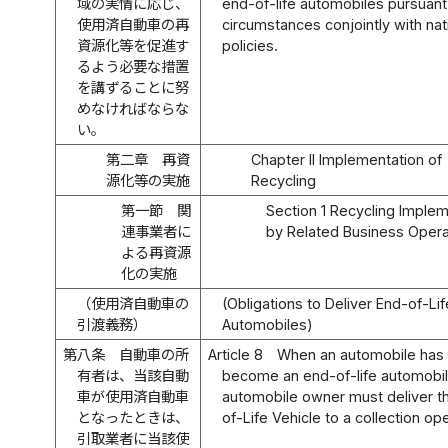
域の実情に応じ、
end-of-life automobiles pursuant 
使用済自動車の再
circumstances conjointly with nat
資源化等を促進す
policies.
るよう必要な措置
を講ずることに努
めなければならな
い。
第二章 再資
Chapter II Implementation of
源化等の実施
Recycling
第一節 関
Section 1 Recycling Imple
連事業者に
by Related Business Opera
よる再資源
化の実施
（使用済自動車の
(Obligations to Deliver End-of-Lif
引渡義務）
Automobiles)
第八条
自動車の所
Article 8
When an automobile has
有者は、当該自動
become an end-of-life automobil
車が使用済自動車
automobile owner must deliver t
となったときは、
of-Life Vehicle to a collection ope
引取業者に当該使