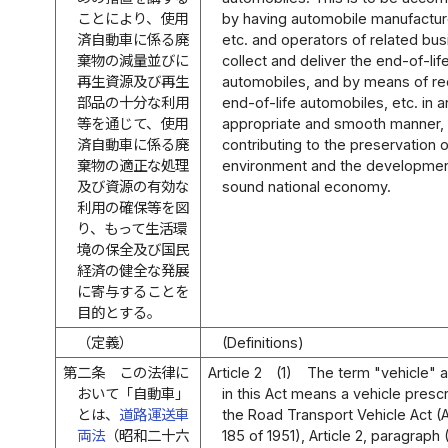
ことにより、使用
by having automobile manufactur
済自動車に係る廃
etc. and operators of related bu
棄物の減量並びに
collect and deliver the end-of-lif
再生資源及び再生
automobiles, and by means of re
部品の十分な利用
end-of-life automobiles, etc. in a
等を通じて、使用
appropriate and smooth manner,
済自動車に係る廃
contributing to the preservation o
棄物の適正な処理
environment and the developmen
及び資源の有効な
sound national economy.
利用の確保等を図
り、もって生活環
境の保全及び国民
経済の健全な発展
に寄与することを
目的とする。
（定義）
(Definitions)
第二条
この法律に
Article 2
(1)
The term "vehicle" 
おいて「自動車」
in this Act means a vehicle prescr
とは、
道路運送車
the Road Transport Vehicle Act (
両法
（昭和二十六
185 of 1951), Article 2, paragraph 