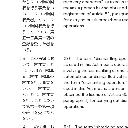
からフロン類の回
recovery operators" as used in th
収を行う事業をい
means a person having obtained
い、「フロン類回
registration of Article 53, paragra
収業者」とは、フ
for carrying out fluorocarbons re
ロン類回収業を行
operations.
うことについて第
五十三条第一項の
登録を受けた者を
いう。
１３
この法律にお
(13)
The term "dismantling oper
いて「解体業」と
as used in this Act means operat
は、使用済自動車
involving the dismantling of end-o
又は解体自動車の
automobiles or dismantled vehicl
解体を行う事業を
the term "dismantling operators"
いい、「解体業
used in this Act means a person 
者」とは、解体業
obtained the license of Article 60
を行うことについ
paragraph (1) for carrying out dis
て第六十条第一項
operations.
の許可を受けた者
をいう。
１４
この法律にお
(14)
The term "shredding and so