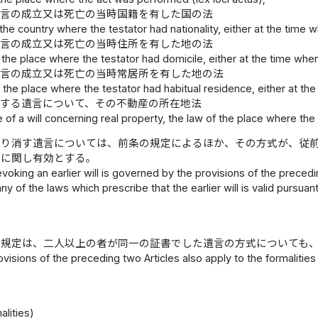
遺言の成立又は死亡の当時国籍を有した国の法
 the country where the testator had nationality, either at the time w
遺言の成立又は死亡の当時住所を有した地の法
 the place where the testator had domicile, either at the time when
遺言の成立又は死亡の当時常居所を有した地の法
 the place where the testator had habitual residence, either at the
関する遺言について、その不動産の所在地法
e of a will concerning real property, the law of the place where the 
取り消す遺言については、前条の規定によるほか、その方式が、従
式に関し有効とする。
revoking an earlier will is governed by the provisions of the preceding 
y of the laws which prescribe that the earlier will is valid pursuant 
の規定は、二人以上の者が同一の証書でした遺言の方式についても
visions of the preceding two Articles also apply to the formalitie
）
lities)