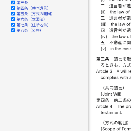
第三条
二
遺言者が
第四条（共同遺言）
(ii)
the law of
第五条（方式の範囲）
三
遺言者が
第六条（本国法）
(iii)
the law of
第七条（住所地法）
四
遺言者が
第八条（公序）
(iv)
the law of
五
不動産に
(v)
in the cas
第三条
遺言を
るときも、方
Article 3
A will 
complies with an
（共同遺言）
(Joint Will)
第四条
前二条
Article 4
The pro
testament.
（方式の範囲
(Scope of Forma