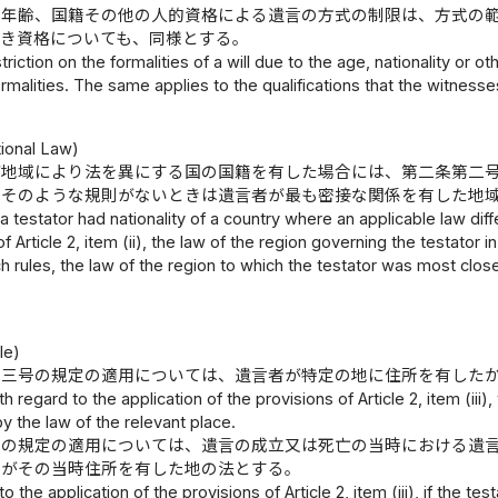
の年齢、国籍その他の人的資格による遺言の方式の制限は、方式の
べき資格についても、同様とする。
triction on the formalities of a will due to the age, nationality or ot
rmalities. The same applies to the qualifications that the witnesses
tional Law)
が地域により法を異にする国の国籍を有した場合には、第二条第二
、そのような規則がないときは遺言者が最も密接な関係を有した地
 testator had nationality of a country where an applicable law diff
f Article 2, item (ii), the law of the region governing the testator i
 rules, the law of the region to which the testator was most closel
le)
第三号の規定の適用については、遺言者が特定の地に住所を有した
th regard to the application of the provisions of Article 2, item (iii)
y the law of the relevant place.
号の規定の適用については、遺言の成立又は死亡の当時における遺
者がその当時住所を有した地の法とする。
o the application of the provisions of Article 2, item (iii), if the t