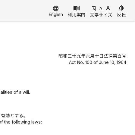
menu_book
A
invert_colors
language
A
A
English
利用案内
反転
文字サイズ
昭和三十九年六月十日法律第百号
Act No. 100 of June 10, 1964
ities of a will.
し有効とする。
 of the following laws: