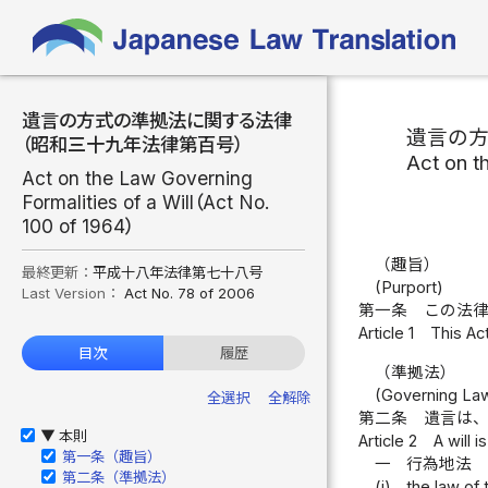
遺言の方式の準拠法に関する法律
遺言の
（昭和三十九年法律第百号）
Act on t
Act on the Law Governing
Formalities of a Will（Act No.
100 of 1964）
（趣旨）
最終更新：
平成十八年法律第七十八号
(Purport)
Last Version：
Act No. 78 of 2006
第一条
この法
Article 1
This Act
目次
履歴
（準拠法）
(Governing La
全選択
全解除
第二条
遺言は
本則
▶
Article 2
A will i
第一条（趣旨）
一
行為地法
第二条（準拠法）
(i)
the law of