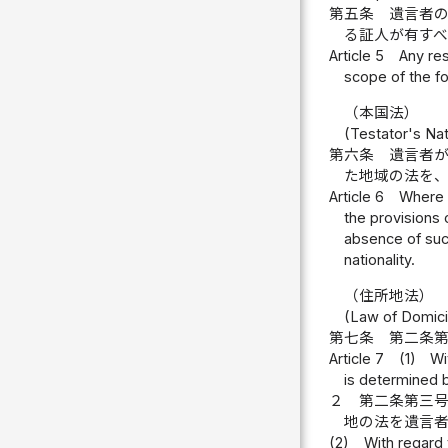
第五条
遺言者
る証人が有す
Article 5
Any res
scope of the fo
（本国法）
(Testator's Na
第六条
遺言者
た地域の法を
Article 6
Where a
the provisions o
absence of such
nationality.
（住所地法）
(Law of Domici
第七条
第二条
Article 7
(1)
Wi
is determined b
２
第二条第三
地の法を遺言
(2)
With regard t