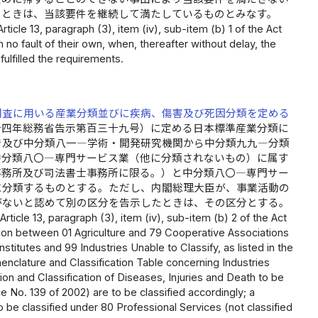
るときは、当該要件を継続して満たしているものとみなす。
icle 13, paragraph (3), item (iv), sub-item (b) 1 of the Act
 no fault of their own, when, thereafter without delay, the
fulfilled the requirements.
調査に用いる産業分類並びに疾病、傷害及び死因分類を定める
十四年総務省告示第百三十九号）に定める日本標準産業分類に
で及び中分類八一―学術・開発研究機関から中分類九九―分類
中分類八〇―専門サービス業（他に分類されないもの）に属す
事務所及び司法書士事務所に限る。）と中分類八〇―専門サー
に分類するものとする。ただし、内閣総理大臣が、事業活動の
がないと認めて別の区分を告示したときは、その区分とする。
rticle 13, paragraph (3), item (iv), sub-item (b) 2 of the Act
ation between 01 Agriculture and 79 Cooperative Associations
titutes and 99 Industries Unable to Classify, as listed in the
enclature and Classification Table concerning Industries
tion and Classification of Diseases, Injuries and Death to be
e No. 139 of 2002) are to be classified accordingly; a
o be classified under 80 Professional Services (not classified