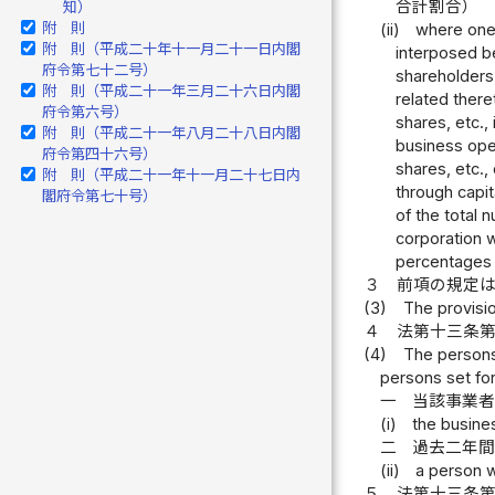
合計割合）
知）
附 則
(ii)
where one 
附 則（平成二十年十一月二十一日内閣
interposed be
府令第七十二号）
shareholders,
附 則（平成二十一年三月二十六日内閣
related there
府令第六号）
shares, etc., 
附 則（平成二十一年八月二十八日内閣
business oper
府令第四十六号）
shares, etc.,
附 則（平成二十一年十一月二十七日内
through capit
閣府令第七十号）
of the total
corporation w
percentages 
３
前項の規定
(3)
The provisio
４
法第十三条
(4)
The persons 
persons set for
一
当該事業
(i)
the busine
二
過去二年
(ii)
a person w
５
法第十三条