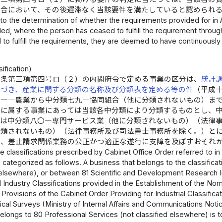
場合において、その後遅滞なく当該要件を満たしていると認められ
to the determination of whether the requirements provided for in Art
lled, where the person has ceased to fulfill the requirement through
 to fulfill the requirements, they are deemed to have continuously 
）
ification)
三条第三項第四号ロ（２）の内閣府令で定める事業の区分は、
統計
基づき、産業に関する分類の名称及び分類表を定める等の件
（平成
〇一―農業から中分類七九―協同組合（他に分類されないもの）ま
でに属する事業にあっては当該各中分類により分類するものとし、
ては中分類八〇―専門サービス業（他に分類されないもの）（法律
分類されないもの）（法律事務所及び司法書士事務所を除く。）と
し、差止請求関係業務の公正かつ適正な遂行に支障を及ぼすおそれ
e classifications prescribed by Cabinet Office Order referred to in A
 categorized as follows. A business that belongs to the classific
 elsewhere), or between 81 Scientific and Development Research Ins
Industry Classifications provided in the Establishment of the Nom
 Provisions of the Cabinet Order Providing for Industrial Classifica
tical Surveys (Ministry of Internal Affairs and Communications Notic
elongs to 80 Professional Services (not classified elsewhere) is t