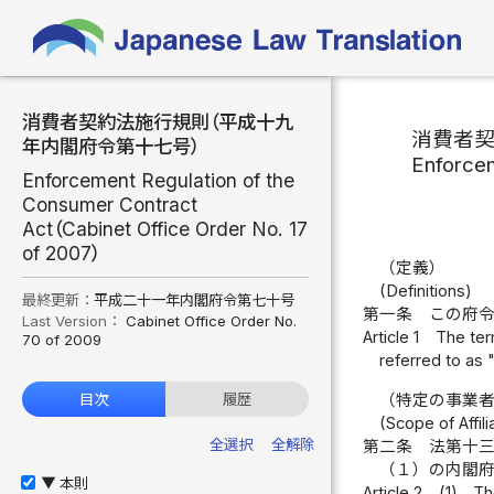
消費者契約法施行規則（平成十九
消費者
年内閣府令第十七号）
Enforcem
Enforcement Regulation of the
Consumer Contract
Act（Cabinet Office Order No. 17
of 2007）
（定義）
(Definitions)
最終更新：
平成二十一年内閣府令第七十号
第一条
この府
Last Version：
Cabinet Office Order No.
Article 1
The ter
70 of 2009
referred to as 
（特定の事業
目次
履歴
(Scope of Affil
全選択
全解除
第二条
法第十
（１）の内閣
本則
▶
Article 2
(1)
Th