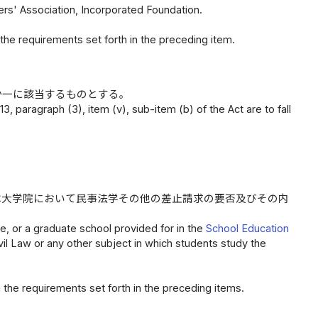
rs' Association, Incorporated Foundation.
 the requirements set forth in the preceding item.
か一に該当するものとする。
3, paragraph (3), item (v), sub-item (b) of the Act are to fall
は大学院において民事法学その他の差止請求の要否及びその内
e, or a graduate school provided for in the
School Education
il Law or any other subject in which students study the
 the requirements set forth in the preceding items.