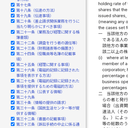
holding rate of
第十七条
shares that the
第十八条（伝達の方法）
issued shares, 
第十九条（伝達事項）
第二十条（差止請求関係業務を行うに
(meaning any of
当たり明らかにすべき事項）
the cases set f
第二十一条（業務及び経理に関する帳
一
当該他方
簿書類）
である法人
第二十二条（調査を行う者の選任等）
該他方の事
第二十三条（財務諸表等の備置き）
該二以上の
第二十四条（役職員等名簿の記載事
(i)
where at le
項）
member of a g
第二十五条（経理に関する事項）
corporation; 
第二十六条（電磁的記録に記録された
percentage of
事項を表示する方法）
第二十七条（電磁的記録に記録された
business oper
事項を提供するための電磁的方法）
percentages 
第二十八条（公表する情報）
二
当該他方
第二十九条
らの者と発
第三十条（情報の提供の請求）
場合（出資
第三十一条（国民生活センター等が提
連法人（そ
供する情報）
る。）によ
第三十二条（書面の記載事項）
等の総数の
第三十三条（訴訟手続の中止に係る通