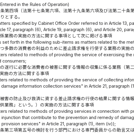
Entered in the Rules of Operation)
三条第四項（法第十七条第六項、法第十九条第六項及び法第二十条
おりとする。
ters specified by Cabinet Office Order referred to in Article 13, p
cle 17, paragraph (6), Article 19, paragraph (6), and Article 20, par
関係業務の実施の方法に関する事項として次に掲げる事項
s set forth in the following sub-items as matters related to the me
かつ多数の消費者の利益のために差止請求権を行使する業務の実施
ers related to methods of providing the service of exercising the 
d consumers;
務の遂行に必要な消費者の被害に関する情報の収集に係る業務（第
実施の方法に関する事項
ters related to methods of providing the service of collecting in
amage information collection services" in Article 21, paragraph (1)
;
の被害の防止及び救済に資する差止請求権の行使の結果に関する情
供業務」という。）の実施の方法に関する事項
ers related to methods of providing services in connection with pro
injunction that contribute to the prevention and remedy of dama
 provision services" in Article 21, paragraph (1), item (iv));
三条第三項第五号の検討を行う部門における専門委員からの助言又