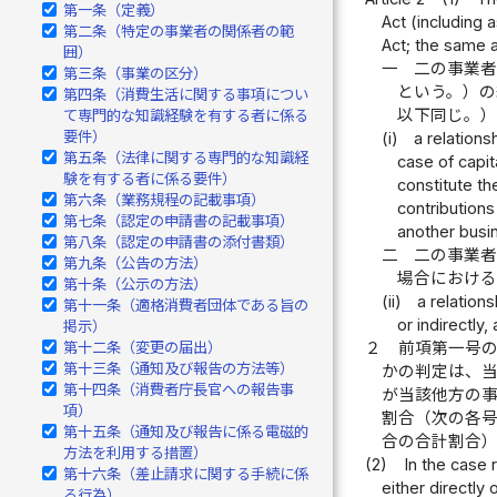
第一条（定義）
Act (including 
第二条（特定の事業者の関係者の範
Act; the same a
囲）
一
二の事業
第三条（事業の区分）
という。）
第四条（消費生活に関する事項につい
以下同じ。
て専門的な知識経験を有する者に係る
要件）
(i)
a relations
第五条（法律に関する専門的な知識経
case of capit
験を有する者に係る要件）
constitute th
第六条（業務規程の記載事項）
contributions
第七条（認定の申請書の記載事項）
another busi
第八条（認定の申請書の添付書類）
二
二の事業
第九条（公告の方法）
場合におけ
第十条（公示の方法）
(ii)
a relation
第十一条（適格消費者団体である旨の
or indirectly
掲示）
２
前項第一号
第十二条（変更の届出）
第十三条（通知及び報告の方法等）
かの判定は、
第十四条（消費者庁長官への報告事
が当該他方の
項）
割合（次の各
第十五条（通知及び報告に係る電磁的
合の合計割合
方法を利用する措置）
(2)
In the case 
第十六条（差止請求に関する手続に係
either directly
る行為）