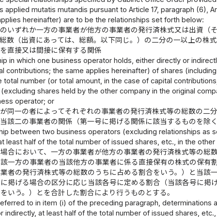
as applied mutatis mutandis pursuant to Article 17, paragraph (6), Ar
pplies hereinafter) are to be the relationships set forth below:
者のいずれか一方の事業者が他方の事業者の発行済株式又は出資（
の総数（出資にあっては、総額。以下同じ。）の二分の一以上の株
）を直接又は間接に保有する関係
hip in which one business operator holds, either directly or indirect
al contributions; the same applies hereinafter) of shares (including
e total number (or total amount, in the case of capital contribution
 (excluding shares held by the other company in the original compa
ness operator; or
者が同一の者によってそれぞれの事業者の発行済株式等の総数の二
る当該二の事業者の関係（第一号に掲げる関係に該当するものを除
ship between two business operators (excluding relationships as set 
, at least half of the total number of issued shares, etc., in the o
の場合において、一方の事業者が他方の事業者の発行済株式等の総
当該一方の事業者の当該他方の事業者に係る直接保有の株式の保有
事業者の発行済株式等の総数のうちに占める割合をいう。）と当該
号に掲げる場合の区分に応じ当該各号に定める割合（当該各号に掲
）をいう。）とを合計した割合により行うものとする。
referred to in item (i) of the preceding paragraph, determinations
 or indirectly, at least half of the total number of issued shares, e