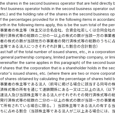
 the shares in the second business operator that are held directly
 first business operator holds in the second business operator ou
etc.) and the holding rate of the shares in the second business oper
 the percentages provided for in the following items in accordance
orth in the following items apply, this is be the sum total of the p
の事業者の株主等（株主又は合名会社、合資会社若しくは合同会社
の発行済株式等の総数の二分の一以上の株式の数が当該一方の事業
業者の株式の数が当該他方の事業者の発行済株式等の総数のうちに
株主等である法人につきそれぞれ計算した割合の合計割合）
ast half of the total number of issued shares, etc., in a corporatio
eneral partnership company, limited partnership company, or limite
hereinafter the same applies in this paragraph) of the second busi
 shares that the corporation that is a shareholder holds in the s
ator's issued shares, etc. (where there are two or more corporatio
of shares obtained by calculating the percentage of shares held b
の事業者の株主等である法人（前号に掲げる場合に該当する同号の
行済株式等の所有を通じて連鎖関係にある一又は二以上の法人（以
関連法人及び当該株主等である法人がそれぞれその発行済株式等の
の発行済株式等の総数の二分の一以上の株式の数が当該一方の事業
って所有されている場合に限る。）当該株主等である法人の有する
うちに占める割合（当該株主等である法人が二以上ある場合には、