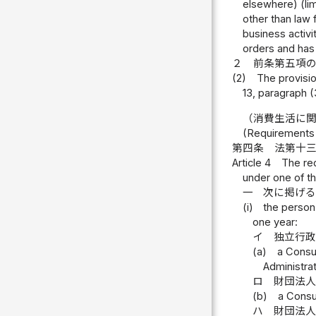
elsewhere) (lim
other than law 
business activi
orders and has p
２
前条第五項
(2)
The provisio
13, paragraph (3
（消費生活に
(Requirements 
第四条
法第十
Article 4
The req
under one of th
一
次に掲げ
(i)
the person 
one year:
イ
独立行
(a)
a Consu
Administra
ロ
財団法
(b)
a Consum
ハ
財団法