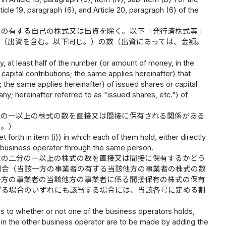
ticle 19, paragraph (6), and Article 20, paragraph (6) of the
その有する自己の株式又は出資を除く。以下「発行済株式等」
式（出資を含む。以下同じ。）の数（出資にあっては、金額。
ly, at least half of the number (or amount of money, in the
 capital contributions; the same applies hereinafter) that
s; the same applies hereinafter) of issued shares or capital
ny; hereinafter referred to as "issued shares, etc.") of
分の一以上の株式の数を直接又は間接に保有される関係がある
く。）
forth in item (i)) in which each of them hold, either directly
ther business operator through the same person.
数の二分の一以上の株式の数を直接又は間接に保有するかどう
割合（当該一方の事業者の有する当該他方の事業者の株式の数
一方の事業者の当該他方の事業者に係る間接保有の株式の保有
げる場合のいずれにも該当する場合には、当該各号に定める割
 as to whether or not one of the business operators holds,
tc., in the other business operator are to be made by adding the