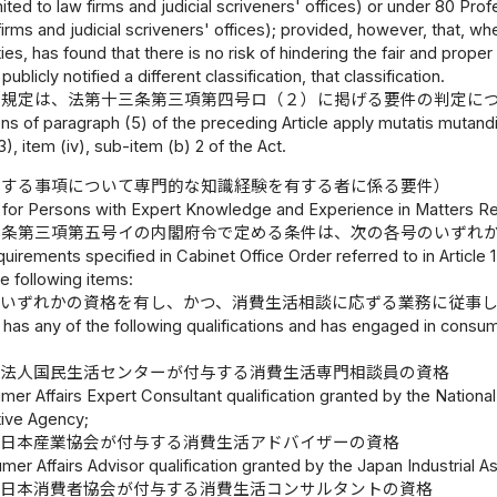
ited to law firms and judicial scriveners' offices) or under 80 Pro
firms and judicial scriveners' offices); provided, however, that, wh
ties, has found that there is no risk of hindering the fair and pro
ublicly notified a different classification, that classification.
の規定は、法第十三条第三項第四号ロ（２）に掲げる要件の判定に
ns of paragraph (5) of the preceding Article apply mutatis mutandis
), item (iv), sub-item (b) 2 of the Act.
関する事項について専門的な知識経験を有する者に係る要件）
for Persons with Expert Knowledge and Experience in Matters Re
三条第三項第五号イの内閣府令で定める条件は、次の各号のいずれ
uirements specified in Cabinet Office Order referred to in Article 13
e following items:
るいずれかの資格を有し、かつ、消費生活相談に応ずる業務に従事
has any of the following qualifications and has engaged in consumer
政法人国民生活センターが付与する消費生活専門相談員の資格
mer Affairs Expert Consultant qualification granted by the Nationa
tive Agency;
人日本産業協会が付与する消費生活アドバイザーの資格
er Affairs Advisor qualification granted by the Japan Industrial A
人日本消費者協会が付与する消費生活コンサルタントの資格