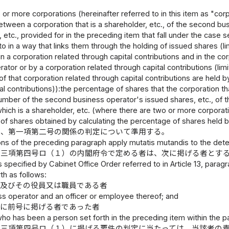
or more corporations (hereinafter referred to in this item as "corp
tween a corporation that is a shareholder, etc., of the second bu
 etc., provided for in the preceding item that fall under the case se
to in a way that links them through the holding of issued shares (li
in a corporation related through capital contributions and in the corp
ator or by a corporation related through capital contributions (lim
 of that corporation related through capital contributions are held 
al contributions)):the percentage of shares that the corporation t
 number of the second business operator's issued shares, etc., of
hich is a shareholder, etc. (where there are two or more corporatio
of shares obtained by calculating the percentage of shares held b
は、第一項第二号の関係の判定について準用する。
ns of the preceding paragraph apply mutatis mutandis to the determi
第三項第四号ロ（１）の内閣府令で定める者は、次に掲げる者とす
specified by Cabinet Office Order referred to in Article 13, paragra
th as follows:
者及びその役員又は職員である者
ss operator and an officer or employee thereof; and
間に前号に掲げる者であった者
ho has been a person set forth in the preceding item within the p
第三項第四号ロ（１）に掲げる要件の判定に当たっては、当該者の