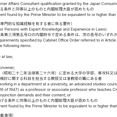
mer Affairs Consultant qualification granted by the Japan Consume
げる条件と同等以上のものと内閣総理大臣が認めたもの
ent found by the Prime Minister to be equivalent to or higher than
る専門的な知識経験を有する者に係る要件）
or Persons with Expert Knowledge and Experience in Laws)
三条第三項第五号ロの内閣府令で定める条件は、次の各号のいずれ
uirements specified by Cabinet Office Order referred to in Article 1
e following items:
 at law;
scrivener;
法
（昭和二十二年法律第二十六号）に定める大学の学部、専攻科又
の検討に関する科目を担当する教授又は准教授の職にある者
orking in a department at a university, an advanced studies cours
26 of 1947) as a professor or associate professor who teaches Civ
injunction demands and their content; or
掲げる条件と同等以上のものと内閣総理大臣が認めたもの
ment found by the Prime Minister to be equivalent to or higher than
記載事項）