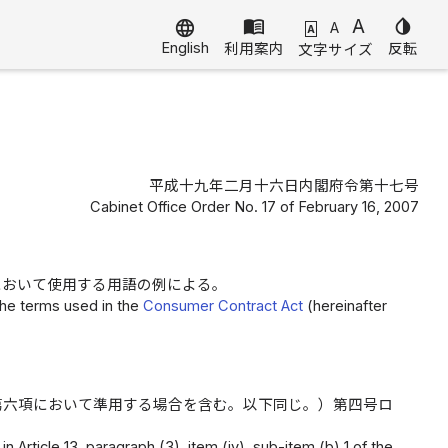
menu_book
A
invert_colors
language
A
A
English
利用案内
反転
文字サイズ
平成十九年二月十六日内閣府令第十七号
Cabinet Office Order No. 17 of February 16, 2007
において使用する用語の例による。
the terms used in the
Consumer Contract Act
(hereinafter
第六項において準用する場合を含む。以下同じ。）第四号ロ
 Article 13, paragraph (3), item (iv), sub-item (b) 1 of the