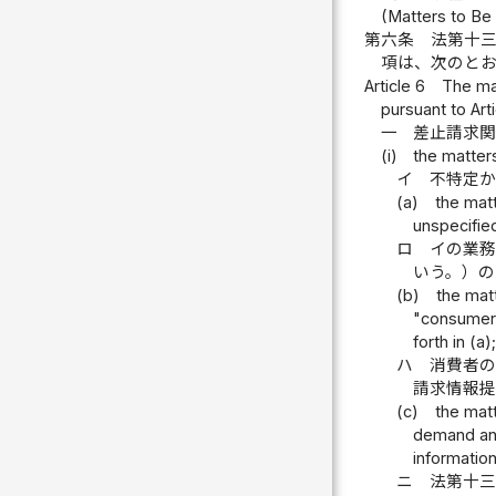
(Matters to Be 
第六条
法第十
項は、次のと
Article 6
The mat
pursuant to Arti
一
差止請求
(i)
the matter
イ
不特定
(a)
the matt
unspecifie
ロ
イの業
いう。）の
(b)
the mat
"consumer d
forth in (a)
ハ
消費者
請求情報提
(c)
the matt
demand an 
information
ニ
法第十