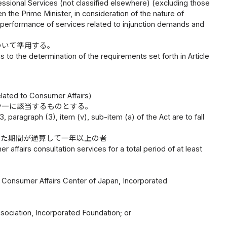
fessional Services (not classified elsewhere) (excluding those
en the Prime Minister, in consideration of the nature of
per performance of services related to injunction demands and
ついて準用する。
 to the determination of the requirements set forth in Article
lated to Consumer Affairs)
か一に該当するものとする。
, paragraph (3), item (v), sub-item (a) of the Act are to fall
した期間が通算して一年以上の者
 affairs consultation services for a total period of at least
l Consumer Affairs Center of Japan, Incorporated
ssociation, Incorporated Foundation; or