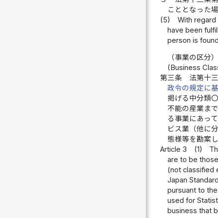
こととなった
(5)
With regard 
have been fulfi
person is found
（事業の区分
(Business Class
第三条
法第十
政令の規定に
掲げる中分類
不能の産業ま
る事業にあっ
ビス業（他に
態様等を勘案
Article 3
(1)
Th
are to be those
(not classified
Japan Standard 
pursuant to the
used for Statis
business that b