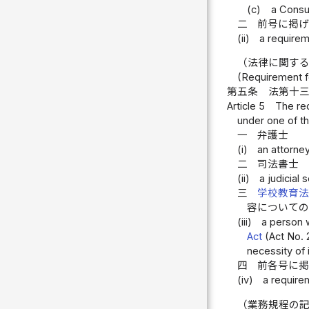
(c)
a Consu
二
前号に掲
(ii)
a requirem
（法律に関す
(Requirement f
第五条
法第十
Article 5
The req
under one of th
一
弁護士
(i)
an attorney
二
司法書士
(ii)
a judicial 
三
学校教育
容について
(iii)
a person w
Act
(Act No. 
necessity of 
四
前各号に
(iv)
a require
（業務規程の