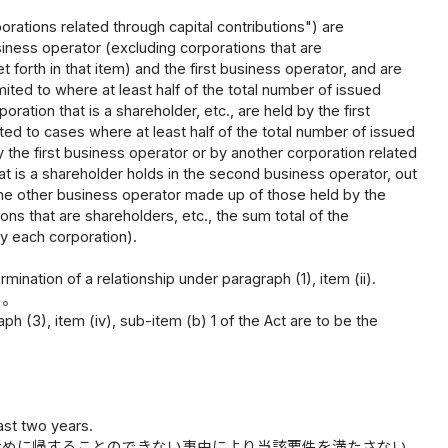
orations related through capital contributions") are
siness operator (excluding corporations that are
t forth in that item) and the first business operator, and are
mited to where at least half of the total number of issued
oration that is a shareholder, etc., are held by the first
ited to cases where at least half of the total number of issued
by the first business operator or by another corporation related
hat is a shareholder holds in the second business operator, out
 the other business operator made up of those held by the
ns that are shareholders, etc., the sum total of the
y each corporation).
nation of a relationship under paragraph (1), item (ii).
る。
ph (3), item (iv), sub-item (b) 1 of the Act are to be the
ast two years.
責めに帰することのできない事由により当該要件を満たさない