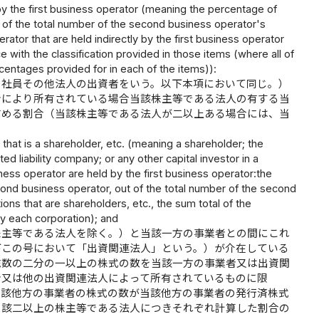
 by the first business operator (meaning the percentage of
t of the total number of the second business operator's
ator that are held indirectly by the first business operator
 with the classification provided in those items (where all of
ercentages provided for in each of the items)):
の社員その他法人の出資者をいう。以下本項において同じ。）
者により所有されている場合当該株主等である法人の有する当
占める割合（当該株主等である法人が二以上ある場合には、当
n that is a shareholder, etc. (meaning a shareholder; the
d liability company; or any other capital investor in a
ness operator are held by the first business operator:the
econd business operator, out of the total number of the second
ns that are shareholders, etc., the sum total of the
y each corporation); and
株主等である法人を除く。）と当該一方の事業者との間にこれ
下この号において「出資関連法人」という。）が介在している
総数の二分の一以上の株式の数を当該一方の事業者又は出資関
者又は他の出資関連法人によって所有されているものに限
当該他方の事業者の株式の数が当該他方の事業者の発行済株式
当該二以上の株主等である法人につきそれぞれ計算した割合の