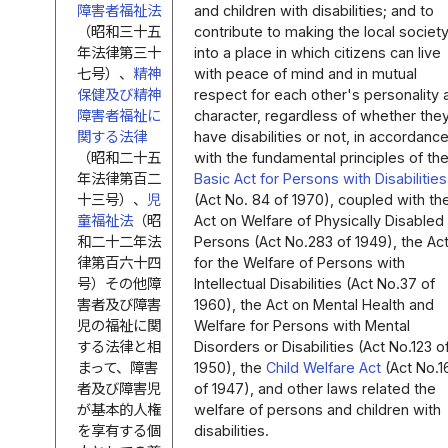
障害者福祉法
and children with disabilities; and to
（昭和三十五
contribute to making the local societ
年法律第三十
into a place in which citizens can live
七号）、
精神
with peace of mind and in mutual
保健及び精神
respect for each other's personality 
障害者福祉に
character, regardless of whether the
関する法律
have disabilities or not, in accordanc
（昭和二十五
with the fundamental principles of th
年法律第百二
Basic Act for Persons with Disabilities
十三号）、
児
(Act No. 84 of 1970), coupled with th
童福祉法
（昭
Act on Welfare of Physically Disabled
和二十二年法
Persons (Act No.283 of 1949), the Ac
律第百六十四
for the Welfare of Persons with
号）その他障
Intellectual Disabilities (Act No.37 of
害者及び障害
1960), the Act on Mental Health and
児の福祉に関
Welfare for Persons with Mental
する法律と相
Disorders or Disabilities (Act No.123 o
まって、障害
1950), the
Child Welfare Act
(Act No.1
者及び障害児
of 1947), and other laws related the
が基本的人権
welfare of persons and children with
を享有する個
disabilities.