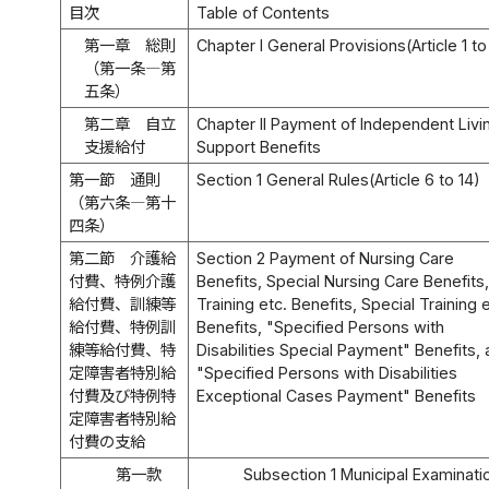
目次
Table of Contents
第一章 総則
Chapter I General Provisions(Article 1 to
（第一条―第
五条）
第二章 自立
Chapter II Payment of Independent Livi
支援給付
Support Benefits
第一節 通則
Section 1 General Rules(Article 6 to 14)
（第六条―第十
四条）
第二節 介護給
Section 2 Payment of Nursing Care
付費、特例介護
Benefits, Special Nursing Care Benefits,
給付費、訓練等
Training etc. Benefits, Special Training e
給付費、特例訓
Benefits, "Specified Persons with
練等給付費、特
Disabilities Special Payment" Benefits,
定障害者特別給
"Specified Persons with Disabilities
付費及び特例特
Exceptional Cases Payment" Benefits
定障害者特別給
付費の支給
第一款
Subsection 1 Municipal Examinati