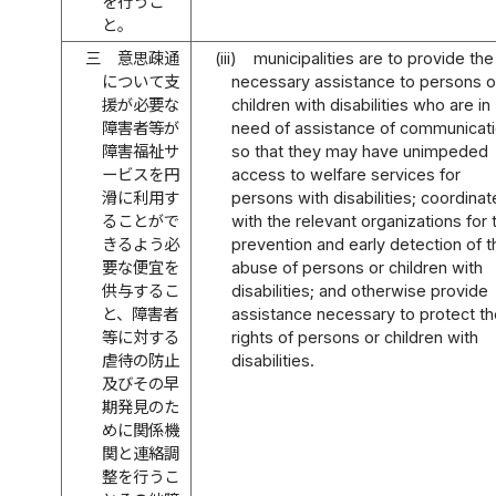
を行うこ
と。
三
意思疎通
(iii)
municipalities are to provide the
について支
necessary assistance to persons o
援が必要な
children with disabilities who are in
障害者等が
need of assistance of communicat
障害福祉サ
so that they may have unimpeded
ービスを円
access to welfare services for
滑に利用す
persons with disabilities; coordinat
ることがで
with the relevant organizations for 
きるよう必
prevention and early detection of t
要な便宜を
abuse of persons or children with
供与するこ
disabilities; and otherwise provide
と、障害者
assistance necessary to protect th
等に対する
rights of persons or children with
虐待の防止
disabilities.
及びその早
期発見のた
めに関係機
関と連絡調
整を行うこ