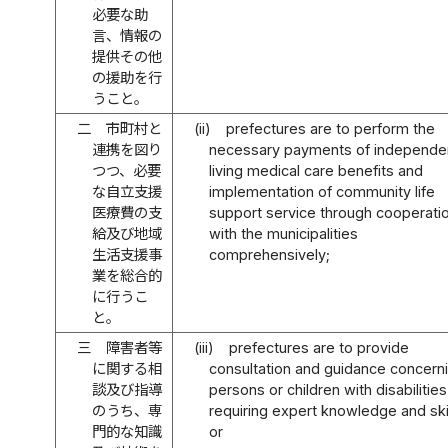
必要な助
言、情報の
提供その他
の援助を行
うこと。
二
市町村と
(ii)
prefectures are to perform the
連携を図り
necessary payments of independe
つつ、必要
living medical care benefits and
な自立支援
implementation of community life
医療費の支
support service through cooperati
給及び地域
with the municipalities
生活支援事
comprehensively;
業を総合的
に行うこ
と。
三
障害者等
(iii)
prefectures are to provide
に関する相
consultation and guidance concern
談及び指導
persons or children with disabilities
のうち、専
requiring expert knowledge and skil
門的な知識
or