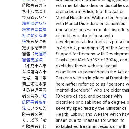
的障害者のう
with mental disorders or disabilities a
ち十八歳以上
prescribed in Article 5 of the Act on
である者及び
Mental Health and Welfare for Person
精神保健及び
with Mental Disorders or Disabilities
精神障害者福
(those persons with mental disorders
祉に関する法
disabilities include those with
律
第五条に規
developmental disorders as prescri
定する精神障
in Article 2, paragraph (2) of the Act o
害者（
発達障
Support for Persons with Developme
害者支援法
Disabilities (Act No.167 of 2004), and
（平成十六年
excludes those with intellectual
法律第百六十
disabilities as prescribed in the Act o
七号）第二条
Persons with an Intellectual Disabilitie
第二項に規定
hereinafter referred to as "persons w
する発達障害
mental disorders") who are older tha
者を含み、
知
18 years of age; and persons with
的障害者福祉
disorders or disabilities of a degree o
法
にいう知的
severity specified by the Minister of
障害者を除
Health, Labour and Welfare which ha
く。以下「精
arisen due to illnesses for which no
神障害者」と
established treatment exists or with