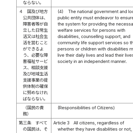
ならない。
４
国及び地方
(4)
The national government and lo
公共団体は、
public entity must endeavor to ensur
障害者等が自
the system for providing the necess
立した日常生
welfare services for persons with
活又は社会生
disabilities, counselling support, and
活を営むこと
community life support services so t
ができるよ
persons or children with disabilities 
う、必要な障
live their daily lives and lead their live
害福祉サービ
society in an independent manner.
ス、相談支援
及び地域生活
支援事業の提
供体制の確保
に努めなけれ
ばならない。
（国民の責
(Responsibilities of Citizens)
務）
第三条
すべて
Article 3
All citizens, regardless of
の国民は、そ
whether they have disabilities or not,