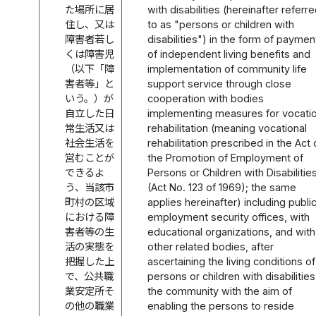
た場所に居
with disabilities (hereinafter referr
住し、又は
to as "persons or children with
障害者若し
disabilities") in the form of paymen
くは障害児
of independent living benefits and
（以下「障
implementation of community life
害者等」と
support service through close
いう。）が
cooperation with bodies
自立した日
implementing measures for vocatio
常生活又は
rehabilitation (meaning vocational
社会生活を
rehabilitation prescribed in the Act 
営むことが
the Promotion of Employment of
できるよ
Persons or Children with Disabilities
う、当該市
(Act No. 123 of 1969); the same
町村の区域
applies hereinafter) including publi
における障
employment security offices, with
害者等の生
educational organizations, and with
活の実態を
other related bodies, after
把握した上
ascertaining the living conditions of
で、公共職
persons or children with disabilities
業安定所そ
the community with the aim of
の他の職業
enabling the persons to reside