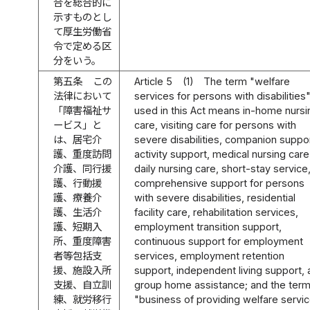
合を総合的に
示すものとし
て厚生労働省
令で定める区
分をいう。
第五条
この
Article 5
(1)
The term "welfare
法律において
services for persons with disabilities
「障害福祉サ
used in this Act means in-home nursi
ービス」と
care, visiting care for persons with
は、居宅介
severe disabilities, companion suppor
護、重度訪問
activity support, medical nursing care
介護、同行援
daily nursing care, short-stay service
護、行動援
comprehensive support for persons
護、療養介
with severe disabilities, residential
護、生活介
facility care, rehabilitation services,
護、短期入
employment transition support,
所、重度障害
continuous support for employment
者等包括支
services, employment retention
援、施設入所
support, independent living support,
支援、自立訓
group home assistance; and the ter
練、就労移行
"business of providing welfare servi