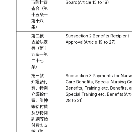
市町村審
Board(Article 15 to 18)
査会（第
十五条―
第十八
条）
第二款
Subsection 2 Benefits Recipient
支給決定
Approval(Article 19 to 27)
等（第十
九条―第
二十七
条）
第三款
Subsection 3 Payments for Nursi
介護給付
Care Benefits, Special Nursing C
費、特例
Benefits, Training etc. Benefits, 
介護給付
Special Training etc. Benefits(Arti
費、訓練
28 to 31)
等給付費
及び特例
訓練等給
付費の支
給（第二