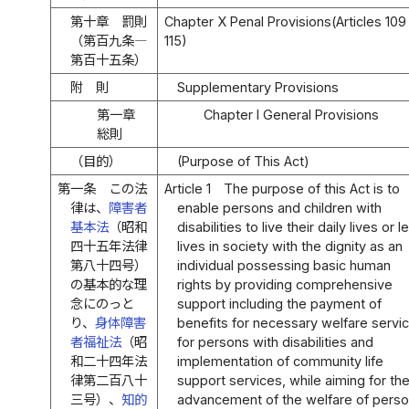
第十章 罰則
Chapter X Penal Provisions(Articles 109
（第百九条―
115)
第百十五条）
附 則
Supplementary Provisions
第一章
Chapter I General Provisions
総則
（目的）
(Purpose of This Act)
第一条
この法
Article 1
The purpose of this Act is to
律は、
障害者
enable persons and children with
基本法
（昭和
disabilities to live their daily lives or l
四十五年法律
lives in society with the dignity as an
第八十四号）
individual possessing basic human
の基本的な理
rights by providing comprehensive
念にのっと
support including the payment of
り、
身体障害
benefits for necessary welfare servi
者福祉法
（昭
for persons with disabilities and
和二十四年法
implementation of community life
律第二百八十
support services, while aiming for th
三号）、
知的
advancement of the welfare of pers