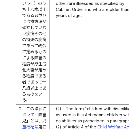
いう。）のう
other rare illnesses as specified by
ち十八歳以上
Cabinet Order and who are older than
である者並び
years of age.
に治療方法が
確立していな
い疾病その他
の特殊の疾病
であって政令
で定めるもの
による障害の
程度が厚生労
働大臣が定め
る程度である
者であって十
八歳以上であ
るものをい
う。
２
この法律に
(2)
The term "children with disabilit
おいて「障害
as used in this Act means children wi
児」とは、
児
disabilities as prescribed in paragrap
童福祉法
第四
(2) of Article 4 of the
Child Welfare Ac