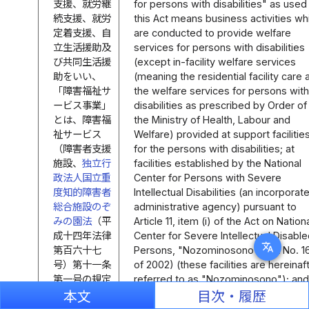
支援、就労継
for persons with disabilities" as used 
続支援、就労
this Act means business activities wh
定着支援、自
are conducted to provide welfare
立生活援助及
services for persons with disabilities
び共同生活援
(except in-facility welfare services
助をいい、
(meaning the residential facility care 
「障害福祉サ
the welfare services for persons wit
ービス事業」
disabilities as prescribed by Order of
とは、障害福
the Ministry of Health, Labour and
祉サービス
Welfare) provided at support facilitie
（障害者支援
for the persons with disabilities; at
施設、
独立行
facilities established by the National
政法人国立重
Center for Persons with Severe
度知的障害者
Intellectual Disabilities (an incorporat
総合施設のぞ
administrative agency) pursuant to
みの園法
（平
Article 11, item (i) of the Act on Nation
成十四年法律
Center for Severe Intellectual Disabl
translate
第百六十七
Persons, "Nozominosono" (Act No. 1
号）第十一条
of 2002) (these facilities are hereinaf
第一号の規定
referred to as "Nozominosono"); and
により独立行
other facilities prescribed by Order o
本文
目次・履歴
政法人国立重
the Ministry of Health, Labour and