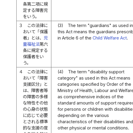
条第二項に規
定する障害児
をいう。
３
この法律に
(3)
The term "guardians" as used in
おいて「保護
this Act means the guardians prescri
者」とは、
児
in Article 6 of the
Child Welfare Act
.
童福祉法
第六
条に規定する
保護者をい
う。
４
この法律に
(4)
The term "disability support
おいて「障害
category" as used in this Act means
支援区分」と
categories specified by Order of the
は、障害者等
Ministry of Health, Labour and Welfar
の障害の多様
as comprehensive indices of the
な特性その他
standard amounts of support require
の心身の状態
for persons or children with disabilitie
に応じて必要
depending on the various
とされる標準
characteristics of their disabilities an
的な支援の度
other physical or mental conditions.