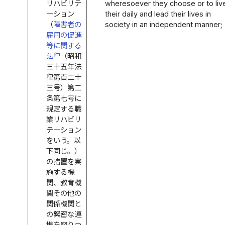
リハビリテ
wheresoever they choose or to liv
ーション
their daily and lead their lives in
（
障害者の
society in an independent manner;
雇用の促進
等に関する
法律
（昭和
三十五年法
律第百二十
三号）第二
条第七号に
規定する職
業リハビリ
テーション
をいう。以
下同じ。）
の措置を実
施する機
関、教育機
関その他の
関係機関と
の緊密な連
携を図りつ