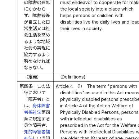
の障害の有無
must endeavor to cooperate for mak
にかかわら
the local society into a place which
ず、障害者等
helps persons or children with
が自立した日
disabilities live the daily lives and lea
常生活又は社
their lives in society.
会生活を営め
るような地域
社会の実現に
協力するよう
努めなければ
ならない。
（定義）
(Definitions)
第四条
この法
Article 4
(1)
The term "persons with
律において
disabilities" as used in this Act mean
「障害者」と
physically disabled persons prescrib
は、
身体障害
in Article 4 of the Act on Welfare of
者福祉法
第四
Physically Disabled Persons; persons
条に規定する
with intellectual disabilities as
身体障害者、
prescribed in the Act for the Welfare 
知的障害者福
Persons with Intellectual Disabilities 
祉法
にいう知
are older than 18 years of age; perso