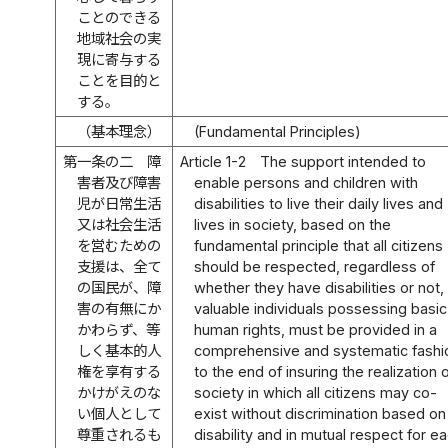
ことのできる
地域社会の実
現に寄与する
ことを目的と
する。
（基本理念）
(Fundamental Principles)
第一条の二
障
Article 1-2
The support intended to
害者及び障害
enable persons and children with
児が日常生活
disabilities to live their daily lives and
又は社会生活
lives in society, based on the
を営むための
fundamental principle that all citizens
支援は、全て
should be respected, regardless of
の国民が、障
whether they have disabilities or not,
害の有無にか
valuable individuals possessing basic
かわらず、等
human rights, must be provided in a
しく基本的人
comprehensive and systematic fashi
権を享有する
to the end of insuring the realization 
かけがえのな
society in which all citizens may co-
い個人として
exist without discrimination based on
尊重されるも
disability and in mutual respect for e