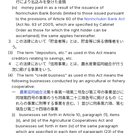
行により払込みを受けた金銭
(iv)
money paid in as a result of the issuance of
Norinchukin Bank Bonds (limited to those issued pursuant
to the provisions of Article 60 of the
Norinchukin Bank Act
(Act No. 93 of 2001), which are specified by Cabinet
Order as those for which the right holder can be
ascertained); the same applies hereinafter.
３
この法律において「貯金者等」とは、貯金等に係る債権者をい
う。
(3)
The term "depositors, etc." as used in this Act means
creditors relating to savings, etc.
４
この法律において「信用事業」とは、農水産業協同組合が行う
次に掲げる事業をいう。
(4)
The term "credit business" as used in this Act means the
following businesses conducted by an agricultural or fishery
cooperative:
一
農業協同組合法
第十条第一項第二号及び第三号の事業並びに
同項第四号の事業のうち同条第二十三項各号に掲げるもの（こ
れらの事業に附帯する事業を含む。）並びに同条第六項、第七
項及び第二十四項の事業
(i)
businesses set forth in Article 10, paragraph (1), items
(ii), and (iii) of the Agricultural Cooperatives Act and
businesses set forth in item (iv) of the same paragraph
which are specified in each item of paragraph (23) of the