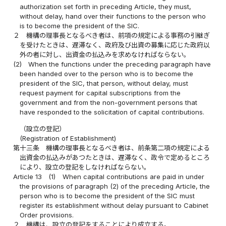
authorization set forth in preceding Article, they must,
without delay, hand over their functions to the person who
is to become the president of the SIC.
２
機構の理事長となるべき者は、前項の規定による事務の引継ぎ
を受けたときは、遅滞なく、政府及び出資の募集に応じた政府以
外の者に対し、出資金の払込みを求めなければならない。
(2)
When the functions under the preceding paragraph have
been handed over to the person who is to become the
president of the SIC, that person, without delay, must
request payment for capital subscriptions from the
government and from the non-government persons that
have responded to the solicitation of capital contributions.
（設立の登記）
(Registration of Establishment)
第十三条
機構の理事長となるべき者は、前条第二項の規定による
出資金の払込みがあつたときは、遅滞なく、政令で定めるところ
により、設立の登記をしなければならない。
Article 13
(1)
When capital contributions are paid in under
the provisions of paragraph (2) of the preceding Article, the
person who is to become the president of the SIC must
register its establishment without delay pursuant to Cabinet
Order provisions.
２
機構は、設立の登記をすることにより成立する。