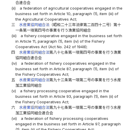
合連合会
(ii)
a federation of agricultural cooperatives engaged in the
business set forth in Article 10, paragraph (1), item (iii) of
the Agricultural Cooperatives Act;
三
水産業協同組合法
（昭和二十三年法律第二百四十二号）第十
一条第一項第四号の事業を行う漁業協同組合
(iii)
a fishery cooperative engaged in the business set forth
in Article 11, paragraph (1), item (iv) of the Fishery
Cooperatives Act (Act No. 242 of 1948);
四
水産業協同組合法
第八十七条第一項第四号の事業を行う漁業
協同組合連合会
(iv)
a federation of fishery cooperatives engaged in the
business set forth in Article 87, paragraph (1), item (iv) of
the Fishery Cooperatives Act;
五
水産業協同組合法
第九十三条第一項第二号の事業を行う水産
加工業協同組合
(v)
a fishery processing cooperative engaged in the
business set forth in Article 93, paragraph (1), item (ii) of
the Fishery Cooperatives Act;
六
水産業協同組合法
第九十七条第一項第二号の事業を行う水産
加工業協同組合連合会
(vi)
a federation of fishery processing cooperatives
engaged in the business set forth in Article 97, paragraph
(1), item (ii) of the Fishery Cooperatives Act;