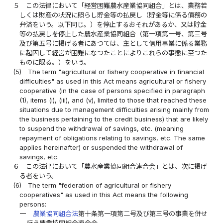
５
この法律において「経営困難農水産業協同組合」とは、業務若
しくは財産の状況に照らし貯金等の払戻し（貯金等に係る債務の
弁済をいう。以下同じ。）を停止するおそれがあるか、又は貯金
等の払戻しを停止した農水産業協同組合（第一項第一号、第三号
及び第五号に掲げる者にあつては、主として信用事業に係る業務
に起因して経営が困難になつたことによりこれらの事態に至つた
ものに限る。）をいう。
(5)
The term "agricultural or fishery cooperative in financial
difficulties" as used in this Act means agricultural or fishery
cooperative (in the case of persons specified in paragraph
(1), items (i), (iii), and (v), limited to those that reached these
situations due to management difficulties arising mainly from
the business pertaining to the credit business) that are likely
to suspend the withdrawal of savings, etc. (meaning
repayment of obligations relating to savings, etc. The same
applies hereinafter) or suspended the withdrawal of
savings, etc.
６
この法律において「農水産業協同組合連合会」とは、次に掲げ
る者をいう。
(6)
The term "federation of agricultural or fishery
cooperatives" as used in this Act means the following
persons:
一
農業協同組合法
第十条第一項第二号及び第三号の事業を併せ
行う農業協同組合連合会