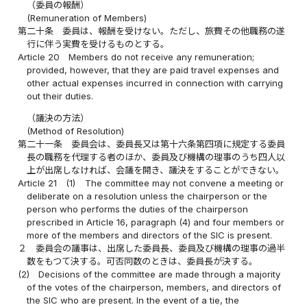
（委員の報酬）
(Remuneration of Members)
第二十条
委員は、報酬を受けない。ただし、旅費その他職務の遂
行に伴う実費を受けるものとする。
Article 20
Members do not receive any remuneration;
provided, however, that they are paid travel expenses and
other actual expenses incurred in connection with carrying
out their duties.
（議決の方法）
(Method of Resolution)
第二十一条
委員会は、委員長又は第十六条第四項に規定する委員
長の職務を代理する者のほか、委員及び機構の理事のうち四人以
上が出席しなければ、会議を開き、議決をすることができない。
Article 21
(1)
The committee may not convene a meeting or
deliberate on a resolution unless the chairperson or the
person who performs the duties of the chairperson
prescribed in Article 16, paragraph (4) and four members or
more of the members and directors of the SIC is present.
２
委員会の議事は、出席した委員長、委員及び機構の理事の過半
数をもつて決する。可否同数のときは、委員長が決する。
(2)
Decisions of the committee are made through a majority
of the votes of the chairperson, members, and directors of
the SIC who are present. In the event of a tie, the