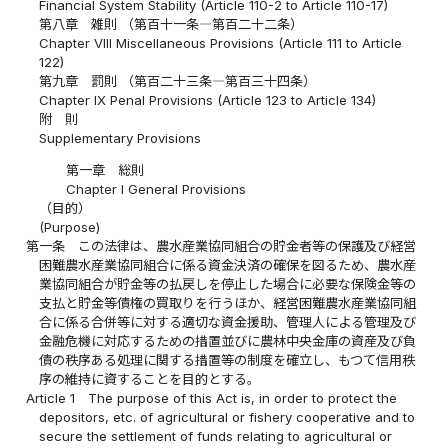
Financial System Stability (Article 110-2 to Article 110-17)
第八章 雑則 （第百十一条―第百二十二条）
Chapter VIII Miscellaneous Provisions (Article 111 to Article
122)
第九章 罰則 （第百二十三条―第百三十四条）
Chapter IX Penal Provisions (Article 123 to Article 134)
附 則
Supplementary Provisions
第一章 総則
Chapter I General Provisions
（目的）
(Purpose)
第一条
この法律は、農水産業協同組合の貯金者等の保護及び経営
困難農水産業協同組合に係る資金決済の確保を図るため、農水産
業協同組合が貯金等の払戻しを停止した場合に必要な保険金等の
支払と貯金等債権の買取りを行うほか、経営困難農水産業協同組
合に係る合併等に対する適切な資金援助、管理人による管理及び
金融危機に対応するための措置並びに農林中央金庫の資産及び負
債の秩序ある処理に関する措置等の制度を確立し、もつて信用秩
序の維持に資することを目的とする。
Article 1
The purpose of this Act is, in order to protect the
depositors, etc. of agricultural or fishery cooperative and to
secure the settlement of funds relating to agricultural or