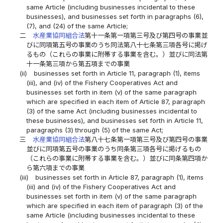
same Article (including businesses incidental to these
businesses), and businesses set forth in paragraphs (6),
(7), and (24) of the same Article;
二
水産業協同組合法
第十一条第一項第三号及び第四号の事業並
びに同項第五号の事業のうち同法第八十七条第三項各号に掲げ
るもの（これらの事業に附帯する事業を含む。）並びに同法第
十一条第三項から第五項までの事業
(ii)
businesses set forth in Article 11, paragraph (1), items
(iii), and (iv) of the Fishery Cooperatives Act and
businesses set forth in item (v) of the same paragraph
which are specified in each item of Article 87, paragraph
(3) of the same Act (including businesses incidental to
these businesses), and businesses set forth in Article 11,
paragraphs (3) through (5) of the same Act;
三
水産業協同組合法
第八十七条第一項第三号及び第四号の事業
並びに同項第五号の事業のうち同条第三項各号に掲げるもの
（これらの事業に附帯する事業を含む。）並びに同条第四項か
ら第六項までの事業
(iii)
businesses set forth in Article 87, paragraph (1), items
(iii) and (iv) of the Fishery Cooperatives Act and
businesses set forth in item (v) of the same paragraph
which are specified in each item of paragraph (3) of the
same Article (including businesses incidental to these