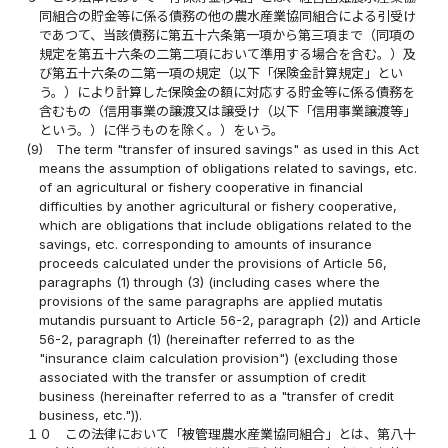
同組合の貯金等に係る債務の他の農水産業協同組合による引受け
であつて、当該債務に第五十六条第一項から第三項まで（同項の
規定を第五十六条の二第二項において準用する場合を含む。）及
び第五十六条の二第一項の規定（以下「保険金計算規定」とい
う。）により計算した保険金の額に対応する貯金等に係る債務を
含むもの（信用事業の譲渡又は譲受け（以下「信用事業譲渡等」
という。）に伴うものを除く。）をいう。
(9)
The term "transfer of insured savings" as used in this Act
means the assumption of obligations related to savings, etc.
of an agricultural or fishery cooperative in financial
difficulties by another agricultural or fishery cooperative,
which are obligations that include obligations related to the
savings, etc. corresponding to amounts of insurance
proceeds calculated under the provisions of Article 56,
paragraphs (1) through (3) (including cases where the
provisions of the same paragraphs are applied mutatis
mutandis pursuant to Article 56-2, paragraph (2)) and Article
56-2, paragraph (1) (hereinafter referred to as the
"insurance claim calculation provision") (excluding those
associated with the transfer or assumption of credit
business (hereinafter referred to as a "transfer of credit
business, etc.")).
１０
この法律において「被管理農水産業協同組合」とは、第八十