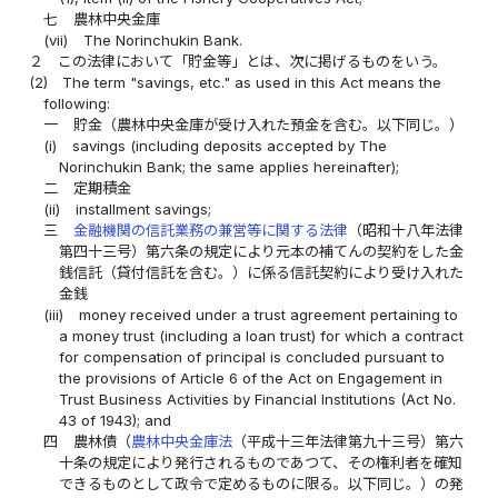
七
農林中央金庫
(vii)
The Norinchukin Bank.
２
この法律において「貯金等」とは、次に掲げるものをいう。
(2)
The term "savings, etc." as used in this Act means the
following:
一
貯金（農林中央金庫が受け入れた預金を含む。以下同じ。）
(i)
savings (including deposits accepted by The
Norinchukin Bank; the same applies hereinafter);
二
定期積金
(ii)
installment savings;
三
金融機関の信託業務の兼営等に関する法律
（昭和十八年法律
第四十三号）第六条の規定により元本の補てんの契約をした金
銭信託（貸付信託を含む。）に係る信託契約により受け入れた
金銭
(iii)
money received under a trust agreement pertaining to
a money trust (including a loan trust) for which a contract
for compensation of principal is concluded pursuant to
the provisions of Article 6 of the Act on Engagement in
Trust Business Activities by Financial Institutions (Act No.
43 of 1943); and
四
農林債（
農林中央金庫法
（平成十三年法律第九十三号）第六
十条の規定により発行されるものであつて、その権利者を確知
できるものとして政令で定めるものに限る。以下同じ。）の発