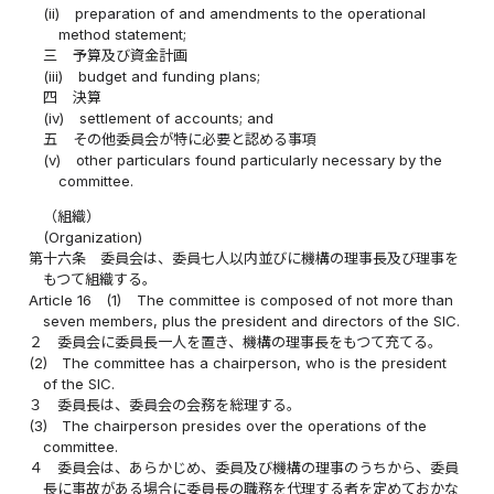
(ii)
preparation of and amendments to the operational
method statement;
三
予算及び資金計画
(iii)
budget and funding plans;
四
決算
(iv)
settlement of accounts; and
五
その他委員会が特に必要と認める事項
(v)
other particulars found particularly necessary by the
committee.
（組織）
(Organization)
第十六条
委員会は、委員七人以内並びに機構の理事長及び理事を
もつて組織する。
Article 16
(1)
The committee is composed of not more than
seven members, plus the president and directors of the SIC.
２
委員会に委員長一人を置き、機構の理事長をもつて充てる。
(2)
The committee has a chairperson, who is the president
of the SIC.
３
委員長は、委員会の会務を総理する。
(3)
The chairperson presides over the operations of the
committee.
４
委員会は、あらかじめ、委員及び機構の理事のうちから、委員
長に事故がある場合に委員長の職務を代理する者を定めておかな