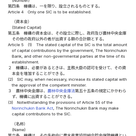
(Number)
第四条
機構は、一を限り、設立されるものとする。
Article 4
Only one SIC is to be established.
（資本金）
(Stated Capital)
第五条
機構の資本金は、その設立に際し、政府及び農林中央金庫
その他の政府以外の者が出資する額の合計額とする。
Article 5
(1)
The stated capital of the SIC is the total amount
of capital contributions by the government, The Norinchukin
Bank, and other non-governmental parties at the time of its
establishment.
２
機構は、必要があるときは、主務大臣の認可を受けて、その資
本金を増加することができる。
(2)
SIC may, when necessary, increase its stated capital with
the approval of the competent minister.
３
農林中央金庫は、
農林中央金庫法
第五十五条の規定にかかわら
ず、機構に出資することができる。
(3)
Notwithstanding the provisions of Article 55 of the
Norinchukin Bank Act
, The Norinchukin Bank may make
capital contributions to the SIC.
（名称）
(Name)
第六条
機構は、その名称中に農水産業協同組合貯金保険機構とい