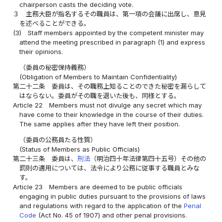
chairperson casts the deciding vote.
３
主務大臣が指名するその職員は、第一項の会議に出席し、意見
を述べることができる。
(3)
Staff members appointed by the competent minister may
attend the meeting prescribed in paragraph (1) and express
their opinions.
（委員の秘密保持義務）
(Obligation of Members to Maintain Confidentiality)
第二十二条
委員は、その職務上知ることのできた秘密を漏らして
はならない。委員がその職を退いた後も、同様とする。
Article 22
Members must not divulge any secret which may
have come to their knowledge in the course of their duties.
The same applies after they have left their position.
（委員の公務員たる性質）
(Status of Members as Public Officials)
第二十三条
委員は、
刑法
（明治四十年法律第四十五号）その他の
罰則の適用については、法令により公務に従事する職員とみな
す。
Article 23
Members are deemed to be public officials
engaging in public duties pursuant to the provisions of laws
and regulations with regard to the application of the
Penal
Code
(Act No. 45 of 1907) and other penal provisions.