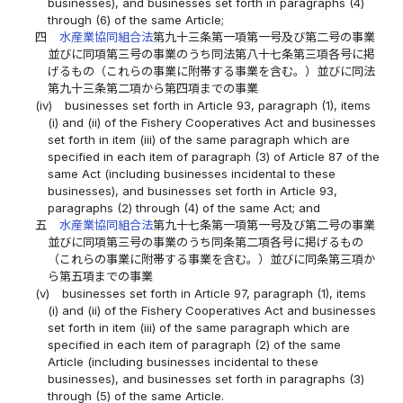
businesses), and businesses set forth in paragraphs (4)
through (6) of the same Article;
四
水産業協同組合法
第九十三条第一項第一号及び第二号の事業
並びに同項第三号の事業のうち同法第八十七条第三項各号に掲
げるもの（これらの事業に附帯する事業を含む。）並びに同法
第九十三条第二項から第四項までの事業
(iv)
businesses set forth in Article 93, paragraph (1), items
(i) and (ii) of the Fishery Cooperatives Act and businesses
set forth in item (iii) of the same paragraph which are
specified in each item of paragraph (3) of Article 87 of the
same Act (including businesses incidental to these
businesses), and businesses set forth in Article 93,
paragraphs (2) through (4) of the same Act; and
五
水産業協同組合法
第九十七条第一項第一号及び第二号の事業
並びに同項第三号の事業のうち同条第二項各号に掲げるもの
（これらの事業に附帯する事業を含む。）並びに同条第三項か
ら第五項までの事業
(v)
businesses set forth in Article 97, paragraph (1), items
(i) and (ii) of the Fishery Cooperatives Act and businesses
set forth in item (iii) of the same paragraph which are
specified in each item of paragraph (2) of the same
Article (including businesses incidental to these
businesses), and businesses set forth in paragraphs (3)
through (5) of the same Article.