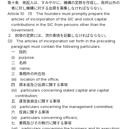
第十条
発起人は、すみやかに、機構の定款を作成し、政府以外の
者に対し機構に対する出資を募集しなければならない。
Article 10
(1)
The founders must promptly prepare the
articles of incorporation of the SIC and solicit capital
contributions in the SIC from persons other than the
Government.
２
前項の定款には、次の事項を記載しなければならない。
(2)
The articles of incorporation set forth in the preceding
paragraph must contain the following particulars:
一
目的
(i)
purpose;
二
名称
(ii)
name;
三
事務所の所在地
(iii)
location of the office;
四
資本金及び出資に関する事項
(iv)
particulars concerning stated capital and capital
contribution;
五
運営委員会に関する事項
(v)
particulars concerning the management committee;
六
役員に関する事項
(vi)
particulars concerning officers;
七
業務及びその執行に関する事項
(vii)
particulars concerning the business and its execution;