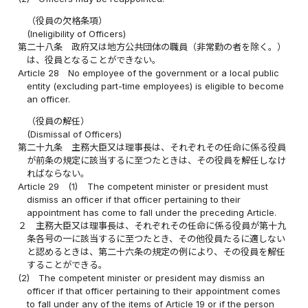
（役員の欠格条項）
(Ineligibility of Officers)
第二十八条
政府又は地方公共団体の職員（非常勤の者を除く。）
は、役員となることができない。
Article 28
No employee of the government or a local public
entity (excluding part-time employees) is eligible to become
an officer.
（役員の解任）
(Dismissal of Officers)
第二十九条
主務大臣又は理事長は、それぞれその任命に係る役員
が前条の規定に該当するに至つたときは、その役員を解任しなけ
ればならない。
Article 29
(1)
The competent minister or president must
dismiss an officer if that officer pertaining to their
appointment has come to fall under the preceding Article.
２
主務大臣又は理事長は、それぞれその任命に係る役員が第十九
条各号の一に該当するに至つたとき、その他役員たるに適しない
と認めるときは、第二十六条の規定の例により、その役員を解任
することができる。
(2)
The competent minister or president may dismiss an
officer if that officer pertaining to their appointment comes
to fall under any of the items of Article 19 or if the person