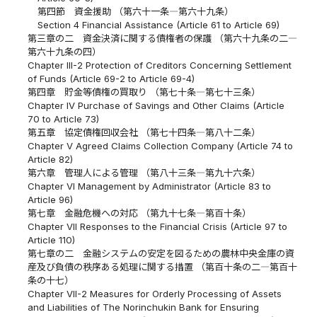
第四節 資金援助 （第六十一条―第六十九条）
Section 4 Financial Assistance (Article 61 to Article 69)
第三章の二 資金決済に関する債権者の保護 （第六十九条の二―
第六十九条の四）
Chapter III-2 Protection of Creditors Concerning Settlement
of Funds (Article 69-2 to Article 69-4)
第四章 貯金等債権の買取り （第七十条―第七十三条）
Chapter IV Purchase of Savings and Other Claims (Article
70 to Article 73)
第五章 協定債権回収会社 （第七十四条―第八十二条）
Chapter V Agreed Claims Collection Company (Article 74 to
Article 82)
第六章 管理人による管理 （第八十三条―第九十六条）
Chapter VI Management by Administrator (Article 83 to
Article 96)
第七章 金融危機への対応 （第九十七条―第百十条）
Chapter VII Responses to the Financial Crisis (Article 97 to
Article 110)
第七章の二 金融システムの安定を図るための農林中央金庫の資
産及び負債の秩序ある処理に関する措置 （第百十条の二―第百十
条の十七）
Chapter VII-2 Measures for Orderly Processing of Assets
and Liabilities of The Norinchukin Bank for Ensuring