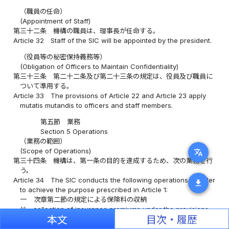
（職員の任命）
(Appointment of Staff)
第三十二条
機構の職員は、理事長が任命する。
Article 32
Staff of the SIC will be appointed by the president.
（役員等の秘密保持義務等）
(Obligation of Officers to Maintain Confidentiality)
第三十三条
第二十二条及び第二十三条の規定は、役員及び職員に
ついて準用する。
Article 33
The provisions of Article 22 and Article 23 apply
mutatis mutandis to officers and staff members.
第五節 業務
Section 5 Operations
（業務の範囲）
(Scope of Operations)
translate
第三十四条
機構は、第一条の目的を達成するため、次の業務を行
う。
Article 34
The SIC conducts the following operations in order
download
to achieve the purpose prescribed in Article 1:
一
次章第二節の規定による保険料の収納
(i)
collection of insurance premiums under the provisions
本文
目次・履歴
of Section 2 of the following Chapter;
二
次章第三節の規定による保険金及び仮払金の支払