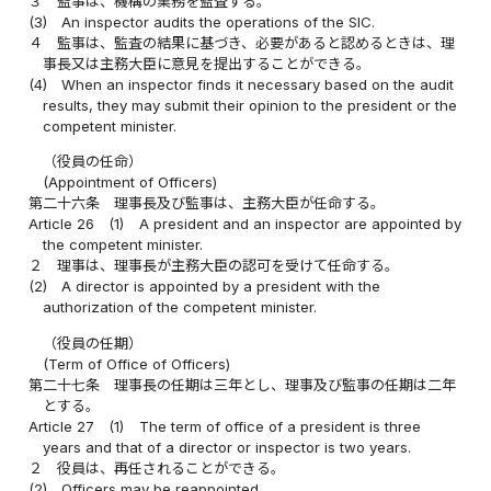
３
監事は、機構の業務を監査する。
(3)
An inspector audits the operations of the SIC.
４
監事は、監査の結果に基づき、必要があると認めるときは、理
事長又は主務大臣に意見を提出することができる。
(4)
When an inspector finds it necessary based on the audit
results, they may submit their opinion to the president or the
competent minister.
（役員の任命）
(Appointment of Officers)
第二十六条
理事長及び監事は、主務大臣が任命する。
Article 26
(1)
A president and an inspector are appointed by
the competent minister.
２
理事は、理事長が主務大臣の認可を受けて任命する。
(2)
A director is appointed by a president with the
authorization of the competent minister.
（役員の任期）
(Term of Office of Officers)
第二十七条
理事長の任期は三年とし、理事及び監事の任期は二年
とする。
Article 27
(1)
The term of office of a president is three
years and that of a director or inspector is two years.
２
役員は、再任されることができる。
(2)
Officers may be reappointed.