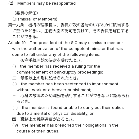
(2)
Members may be reappointed.
（委員の解任）
(Dismissal of Members)
第十九条
機構の理事長は、委員が次の各号のいずれかに該当する
に至つたときは、主務大臣の認可を受けて、その委員を解任する
ことができる。
Article 19
The president of the SIC may dismiss a member
with the authorization of the competent minister that has
come to fall under any of the following items:
一
破産手続開始の決定を受けたとき。
(i)
the member has received a ruling for the
commencement of bankruptcy proceedings;
二
禁錮以上の刑に処せられたとき。
(ii)
the member has been sentenced to imprisonment
without work or a heavier punishment;
三
心身の故障のため職務を執行することができないと認められ
るとき。
(iii)
the member is found unable to carry out their duties
due to a mental or physical disability; or
四
職務上の義務違反があるとき。
(iv)
the member has breached their obligations in the
course of their duties.