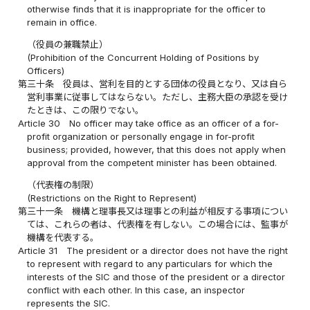
otherwise finds that it is inappropriate for the officer to
remain in office.
（役員の兼職禁止）
(Prohibition of the Concurrent Holding of Positions by
Officers)
第三十条
役員は、営利を目的とする団体の役員となり、又は自ら
営利事業に従事してはならない。ただし、主務大臣の承認を受け
たときは、この限りでない。
Article 30
No officer may take office as an officer of a for-
profit organization or personally engage in for-profit
business; provided, however, that this does not apply when
approval from the competent minister has been obtained.
（代表権の制限）
(Restrictions on the Right to Represent)
第三十一条
機構と理事長又は理事との利益が相反する事項につい
ては、これらの者は、代表権を有しない。この場合には、監事が
機構を代表する。
Article 31
The president or a director does not have the right
to represent with regard to any particulars for which the
interests of the SIC and those of the president or a director
conflict with each other. In this case, an inspector
represents the SIC.