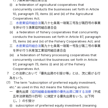
(i)
a federation of agricultural cooperatives that
concurrently conducts the businesses set forth in Article
10, paragraph (1), items (ii) and (iii) of the Agricultural
Cooperatives Act;
二
水産業協同組合法
第八十七条第一項第三号及び第四号の事業
を併せ行う漁業協同組合連合会
(ii)
a federation of fishery cooperatives that concurrently
conducts the businesses set forth in Article 87, paragraph
(1), items (iii) and (iv) of the Fishery Cooperatives Act; and
三
水産業協同組合法
第九十七条第一項第一号及び第二号の事業
を併せ行う水産加工業協同組合連合会
(iii)
a federation of fishery processing cooperatives that
concurrently conduct the businesses set forth in Article
97, paragraph (1), items (i) and (ii) of the Fishery
Cooperatives Act.
７
この法律において「優先出資の引受け等」とは、次に掲げる行
為をいう。
(7)
The term "subscription of preferred equity investment,
etc." as used in this Act means the following actions:
一
優先出資（
協同組織金融機関の優先出資に関する法律
（平成
五年法律第四十四号）に規定する優先出資をいう。以下同
じ。）の引受け
(i)
subscription of preferred equity investment (meaning