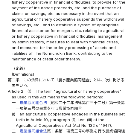
fishery cooperative in financial difficulties, to provide for the
payment of insurance proceeds, etc. and the purchase of
claims on savings, etc. as necessary in the event that an
agricultural or fishery cooperative suspends the withdrawal
of savings, etc., and to establish a system of appropriate
financial assistance for mergers, etc. relating to agricultural
or fishery cooperative in financial difficulties, management
by administrators, measures to deal with financial crises,
and measures for the orderly processing of assets and
liabilities of The Norinchukin Bank, contributing to the
maintenance of credit order thereby.
（定義）
(Definitions)
第二条
この法律において「農水産業協同組合」とは、次に掲げる
者をいう。
Article 2
(1)
The term "agricultural or fishery cooperative"
as used in this Act means the following persons:
一
農業協同組合法
（昭和二十二年法律第百三十二号）第十条第
一項第三号の事業を行う農業協同組合
(i)
an agricultural cooperative engaged in the business set
forth in Article 10, paragraph (1), item (iii) of the
Agricultural Cooperatives Act (Act No. 132 of 1947);
二
農業協同組合法
第十条第一項第三号の事業を行う農業協同組