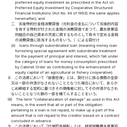
preferred equity investment as prescribed in the Act on
Preferred Equity Investment by Cooperative Structured
Financial Institutions (Act No. 44 of 1993); the same applies
hereinafter); and
二
劣後特約付金銭消費貸借（元利金の支払について劣後的内容
を有する特約が付された金銭の消費貸借であつて、農水産業協
同組合の自己資本の充実に資するものとして政令で定める金銭
の消費貸借に該当するものをいう。）による貸付け
(ii)
loans through subordinated loan (meaning money loan
furnishing special agreement with subordinate treatment
for the payment of principal and interest, which fall under
the category of loans for money consumption prescribed
by Cabinet Order as contributing to the enhancement of
equity capital of an agricultural or fishery cooperative).
８
この法律において「損害担保」とは、貸付けに係る債務の全部
又は一部の弁済がなされないこととなつた場合において、あらか
じめ締結する契約に基づきその債権者に対してその弁済がなされ
ないこととなつた額の一部を補てんすることをいう。
(8)
The term "collateralization of damage" as used in this Act
means, in the event that all or part of the obligation
pertaining to a loan is not repaid, to make up a part of the
amount that is not repaid to the creditor based on a contract
concluded in advance.
９
この法律において「付保貯金移転」とは、経営困難農水産業協