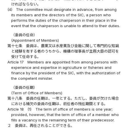
ければならない。
(4)
The committee must designate in advance, from among
its members and the directors of the SIC, a person who
performs the duties of the chairperson in their place in the
event that the chairperson is unable to attend to their duties.
（委員の任命）
(Appointment of Members)
第十七条
委員は、農業又は水産業及び金融に関して専門的な知識
と経験を有する者のうちから、機構の理事長が主務大臣の認可を
受けて任命する。
Article 17
Members are appointed from among persons with
experience and expertise in agriculture or fisheries and
finance by the president of the SIC, with the authorization of
the competent minister.
（委員の任期）
(Term of Office of Members)
第十八条
委員の任期は、一年とする。ただし、委員が欠けた場合
における補欠の委員の任期は、前任者の残任期間とする。
Article 18
(1)
The term of office of members is one year;
provided, however, that the term of office of a member who
fills a vacancy is the remaining term of their predecessor.
２
委員は、再任されることができる。