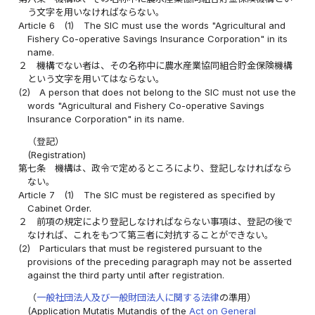
う文字を用いなければならない。
Article 6
(1)
The SIC must use the words "Agricultural and
Fishery Co-operative Savings Insurance Corporation" in its
name.
２
機構でない者は、その名称中に農水産業協同組合貯金保険機構
という文字を用いてはならない。
(2)
A person that does not belong to the SIC must not use the
words "Agricultural and Fishery Co-operative Savings
Insurance Corporation" in its name.
（登記）
(Registration)
第七条
機構は、政令で定めるところにより、登記しなければなら
ない。
Article 7
(1)
The SIC must be registered as specified by
Cabinet Order.
２
前項の規定により登記しなければならない事項は、登記の後で
なければ、これをもつて第三者に対抗することができない。
(2)
Particulars that must be registered pursuant to the
provisions of the preceding paragraph may not be asserted
against the third party until after registration.
（
一般社団法人及び一般財団法人に関する法律
の準用）
(Application Mutatis Mutandis of the
Act on General