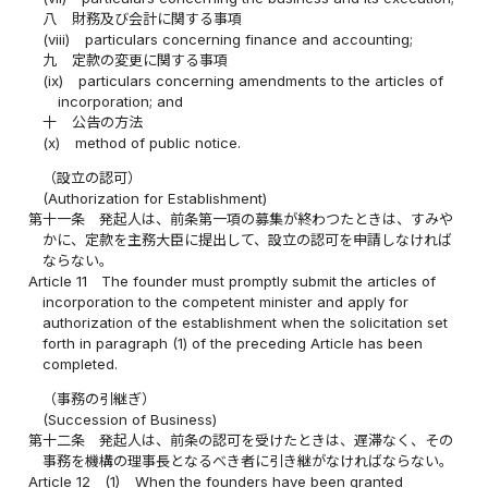
八
財務及び会計に関する事項
(viii)
particulars concerning finance and accounting;
九
定款の変更に関する事項
(ix)
particulars concerning amendments to the articles of
incorporation; and
十
公告の方法
(x)
method of public notice.
（設立の認可）
(Authorization for Establishment)
第十一条
発起人は、前条第一項の募集が終わつたときは、すみや
かに、定款を主務大臣に提出して、設立の認可を申請しなければ
ならない。
Article 11
The founder must promptly submit the articles of
incorporation to the competent minister and apply for
authorization of the establishment when the solicitation set
forth in paragraph (1) of the preceding Article has been
completed.
（事務の引継ぎ）
(Succession of Business)
第十二条
発起人は、前条の認可を受けたときは、遅滞なく、その
事務を機構の理事長となるべき者に引き継がなければならない。
Article 12
(1)
When the founders have been granted