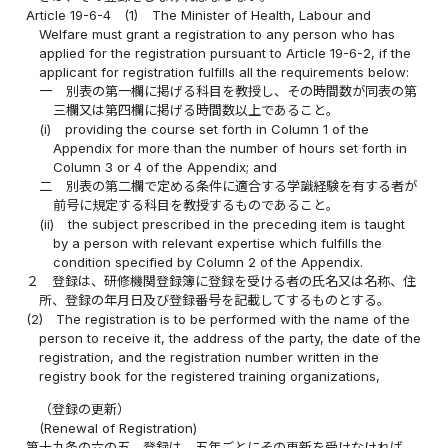
Article 19-6-4
(1)
The Minister of Health, Labour and
Welfare must grant a registration to any person who has
applied for the registration pursuant to Article 19-6-2, if the
applicant for registration fulfills all the requirements below:
一
別表の第一欄に掲げる科目を教授し、その時間数が同表の第
三欄又は第四欄に掲げる時間数以上であること。
(i)
providing the course set forth in Column 1 of the
Appendix for more than the number of hours set forth in
Column 3 or 4 of the Appendix; and
二
別表の第二欄で定める条件に適合する学識経験を有する者が
前号に規定する科目を教授するものであること。
(ii)
the subject prescribed in the preceding item is taught
by a person with relevant expertise which fulfills the
condition specified by Column 2 of the Appendix.
２
登録は、研修機関登録簿に登録を受ける者の氏名又は名称、住
所、登録の年月日及び登録番号を記載してするものとする。
(2)
The registration is to be performed with the name of the
person to receive it, the address of the party, the date of the
registration, and the registration number written in the
registry book for the registered training organizations,
（登録の更新）
(Renewal of Registration)
第十九条の六の五
登録は、五年ごとにその更新を受けなければ、