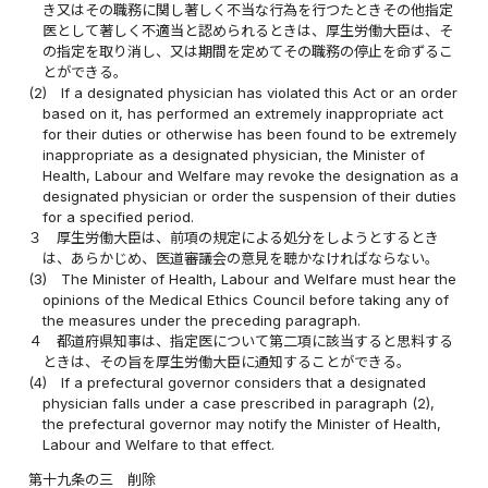
き又はその職務に関し著しく不当な行為を行つたときその他指定
医として著しく不適当と認められるときは、厚生労働大臣は、そ
の指定を取り消し、又は期間を定めてその職務の停止を命ずるこ
とができる。
(2)
If a designated physician has violated this Act or an order
based on it, has performed an extremely inappropriate act
for their duties or otherwise has been found to be extremely
inappropriate as a designated physician, the Minister of
Health, Labour and Welfare may revoke the designation as a
designated physician or order the suspension of their duties
for a specified period.
３
厚生労働大臣は、前項の規定による処分をしようとするとき
は、あらかじめ、医道審議会の意見を聴かなければならない。
(3)
The Minister of Health, Labour and Welfare must hear the
opinions of the Medical Ethics Council before taking any of
the measures under the preceding paragraph.
４
都道府県知事は、指定医について第二項に該当すると思料する
ときは、その旨を厚生労働大臣に通知することができる。
(4)
If a prefectural governor considers that a designated
physician falls under a case prescribed in paragraph (2),
the prefectural governor may notify the Minister of Health,
Labour and Welfare to that effect.
第十九条の三
削除