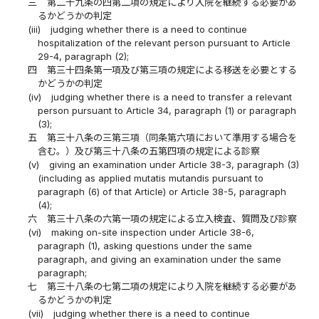
三
第二十九条の四第二項の規定により入院を継続する必要があ
るかどうかの判定
(iii)
judging whether there is a need to continue
hospitalization of the relevant person pursuant to Article
29-4, paragraph (2);
四
第三十四条第一項及び第三項の規定による移送を必要とする
かどうかの判定
(iv)
judging whether there is a need to transfer a relevant
person pursuant to Article 34, paragraph (1) or paragraph
(3);
五
第三十八条の三第三項（同条第六項において準用する場合を
含む。）及び第三十八条の五第四項の規定による診察
(v)
giving an examination under Article 38-3, paragraph (3)
(including as applied mutatis mutandis pursuant to
paragraph (6) of that Article) or Article 38-5, paragraph
(4);
六
第三十八条の六第一項の規定による立入検査、質問及び診察
(vi)
making on-site inspection under Article 38-6,
paragraph (1), asking questions under the same
paragraph, and giving an examination under the same
paragraph;
七
第三十八条の七第二項の規定により入院を継続する必要があ
るかどうかの判定
(vii)
judging whether there is a need to continue