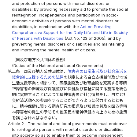
and protection of persons with mental disorders or
disabilities; by providing necessary aid to promote the social
reintegration, independence and participation in socio-
economic activities of persons with mental disorders or
disabilities, in combination with the
Act on Providing
Comprehensive Support for the Daily Life and Life in Society
of Persons with Disabilities
(Act No. 123 of 2005); and by
preventing mental disorders or disabilities and maintaining
and improving the mental health of citizens.
（国及び地方公共団体の義務）
(Duties of the National and Local Governments)
第二条
国及び地方公共団体は、
障害者の日常生活及び社会生活を
総合的に支援するための法律
の規定による自立支援給付及び地域
生活支援事業と相まつて、医療施設及び教育施設を充実する等精
神障害者の医療及び保護並びに保健及び福祉に関する施策を総合
的に実施することによつて精神障害者が社会復帰をし、自立と社
会経済活動への参加をすることができるように努力するととも
に、精神保健に関する調査研究の推進及び知識の普及を図る等精
神障害者の発生の予防その他国民の精神保健の向上のための施策
を講じなければならない。
Article 2
The national and local governments must endeavor
to reintegrate persons with mental disorders or disabilities
into society so as to enable them to become independent