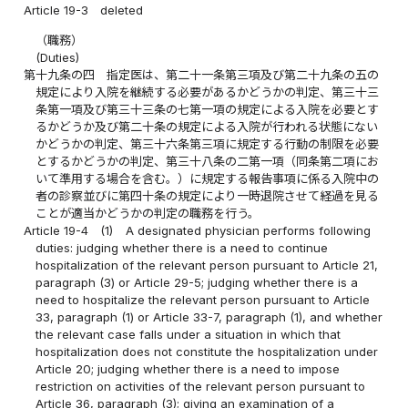
Article 19-3
deleted
（職務）
(Duties)
第十九条の四
指定医は、第二十一条第三項及び第二十九条の五の
規定により入院を継続する必要があるかどうかの判定、第三十三
条第一項及び第三十三条の七第一項の規定による入院を必要とす
るかどうか及び第二十条の規定による入院が行われる状態にない
かどうかの判定、第三十六条第三項に規定する行動の制限を必要
とするかどうかの判定、第三十八条の二第一項（同条第二項にお
いて準用する場合を含む。）に規定する報告事項に係る入院中の
者の診察並びに第四十条の規定により一時退院させて経過を見る
ことが適当かどうかの判定の職務を行う。
Article 19-4
(1)
A designated physician performs following
duties: judging whether there is a need to continue
hospitalization of the relevant person pursuant to Article 21,
paragraph (3) or Article 29-5; judging whether there is a
need to hospitalize the relevant person pursuant to Article
33, paragraph (1) or Article 33-7, paragraph (1), and whether
the relevant case falls under a situation in which that
hospitalization does not constitute the hospitalization under
Article 20; judging whether there is a need to impose
restriction on activities of the relevant person pursuant to
Article 36, paragraph (3); giving an examination of a