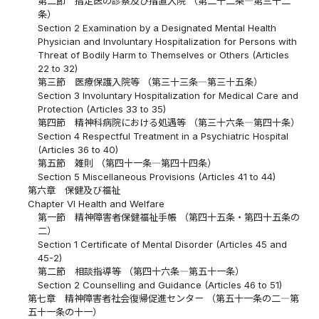
第二節 指定医の診察及び措置入院 （第二十二条―第三十二
条）
Section 2 Examination by a Designated Mental Health
Physician and Involuntary Hospitalization for Persons with
Threat of Bodily Harm to Themselves or Others (Articles
22 to 32)
第三節 医療保護入院等 （第三十三条―第三十五条）
Section 3 Involuntary Hospitalization for Medical Care and
Protection (Articles 33 to 35)
第四節 精神科病院における処遇等 （第三十六条―第四十条）
Section 4 Respectful Treatment in a Psychiatric Hospital
(Articles 36 to 40)
第五節 雑則 （第四十一条―第四十四条）
Section 5 Miscellaneous Provisions (Articles 41 to 44)
第六章 保健及び福祉
Chapter VI Health and Welfare
第一節 精神障害者保健福祉手帳 （第四十五条・第四十五条の
二）
Section 1 Certificate of Mental Disorder (Articles 45 and
45-2)
第二節 相談指導等 （第四十六条―第五十一条）
Section 2 Counselling and Guidance (Articles 46 to 51)
第七章 精神障害者社会復帰促進センター （第五十一条の二―第
五十一条の十一）