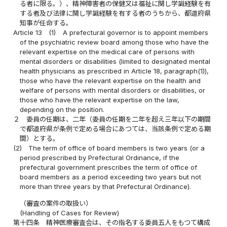
る者に限る。）、精神障害者の保健又は福祉に関し学識経験を有
する者及び法律に関し学識経験を有する者のうちから、都道府県
知事が任命する。
Article 13
(1)
A prefectural governor is to appoint members
of the psychiatric review board among those who have the
relevant expertise on the medical care of persons with
mental disorders or disabilities (limited to designated mental
health physicians as prescribed in Article 18, paragraph(1)),
those who have the relevant expertise on the health and
welfare of persons with mental disorders or disabilities, or
those who have the relevant expertise on the law,
depending on the position.
２
委員の任期は、二年（委員の任期を二年を超え三年以下の期間
で都道府県が条例で定める場合にあつては、当該条例で定める期
間）とする。
(2)
The term of office of board members is two years (or a
period prescribed by Prefectural Ordinance, if the
prefectural government prescribes the term of office of
board members as a period exceeding two years but not
more than three years by that Prefectural Ordinance).
（審査の案件の取扱い）
(Handling of Cases for Review)
第十四条
精神医療審査会は、その指名する委員五人をもつて構成