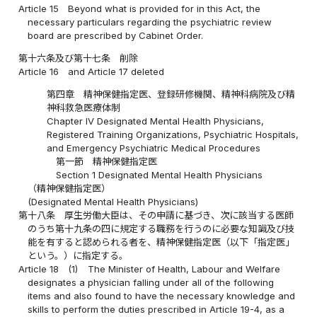
Article 15
Beyond what is provided for in this Act, the
necessary particulars regarding the psychiatric review
board are prescribed by Cabinet Order.
第十六条及び第十七条
削除
Article 16
and Article 17 deleted
第四章 精神保健指定医、登録研修機関、精神科病院及び精
神科救急医療体制
Chapter IV Designated Mental Health Physicians,
Registered Training Organizations, Psychiatric Hospitals,
and Emergency Psychiatric Medical Procedures
第一節 精神保健指定医
Section 1 Designated Mental Health Physicians
（精神保健指定医）
(Designated Mental Health Physicians)
第十八条
厚生労働大臣は、その申請に基づき、次に該当する医師
のうち第十九条の四に規定する職務を行うのに必要な知識及び技
能を有すると認められる者を、精神保健指定医（以下「指定医」
という。）に指定する。
Article 18
(1)
The Minister of Health, Labour and Welfare
designates a physician falling under all of the following
items and also found to have the necessary knowledge and
skills to perform the duties prescribed in Article 19-4, as a