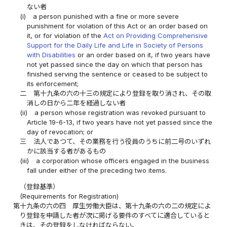
ない者
(i)
a person punished with a fine or more severe
punishment for violation of this Act or an order based on
it, or for violation of the
Act on Providing Comprehensive
Support for the Daily Life and Life in Society of Persons
with Disabilities
or an order based on it, if two years have
not yet passed since the day on which that person has
finished serving the sentence or ceased to be subject to
its enforcement;
二
第十九条の六の十三の規定により登録を取り消され、その取
消しの日から二年を経過しない者
(ii)
a person whose registration was revoked pursuant to
Article 19-6-13, if two years have not yet passed since the
day of revocation; or
三
法人であつて、その業務を行う役員のうちに前二号のいずれ
かに該当する者があるもの
(iii)
a corporation whose officers engaged in the business
fall under either of the preceding two items.
（登録基準）
(Requirements for Registration)
第十九条の六の四
厚生労働大臣は、第十九条の六の二の規定によ
り登録を申請した者が次に掲げる要件のすべてに適合していると
きは、その登録をしなければならない。