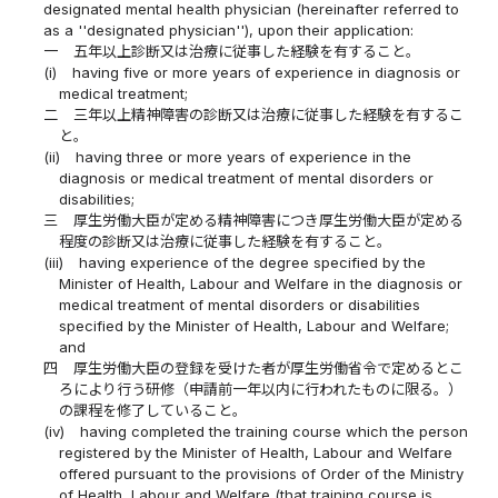
designated mental health physician (hereinafter referred to
as a ''designated physician''), upon their application:
一
五年以上診断又は治療に従事した経験を有すること。
(i)
having five or more years of experience in diagnosis or
medical treatment;
二
三年以上精神障害の診断又は治療に従事した経験を有するこ
と。
(ii)
having three or more years of experience in the
diagnosis or medical treatment of mental disorders or
disabilities;
三
厚生労働大臣が定める精神障害につき厚生労働大臣が定める
程度の診断又は治療に従事した経験を有すること。
(iii)
having experience of the degree specified by the
Minister of Health, Labour and Welfare in the diagnosis or
medical treatment of mental disorders or disabilities
specified by the Minister of Health, Labour and Welfare;
and
四
厚生労働大臣の登録を受けた者が厚生労働省令で定めるとこ
ろにより行う研修（申請前一年以内に行われたものに限る。）
の課程を修了していること。
(iv)
having completed the training course which the person
registered by the Minister of Health, Labour and Welfare
offered pursuant to the provisions of Order of the Ministry
of Health, Labour and Welfare (that training course is