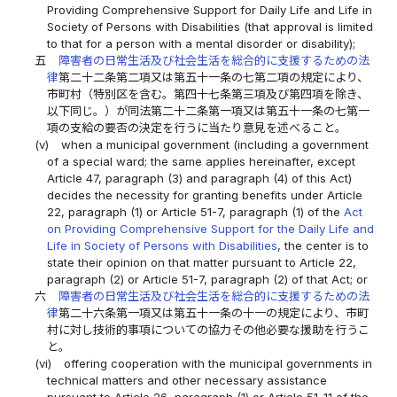
Providing Comprehensive Support for Daily Life and Life in
Society of Persons with Disabilities (that approval is limited
to that for a person with a mental disorder or disability);
五
障害者の日常生活及び社会生活を総合的に支援するための法
律
第二十二条第二項又は第五十一条の七第二項の規定により、
市町村（特別区を含む。第四十七条第三項及び第四項を除き、
以下同じ。）が同法第二十二条第一項又は第五十一条の七第一
項の支給の要否の決定を行うに当たり意見を述べること。
(v)
when a municipal government (including a government
of a special ward; the same applies hereinafter, except
Article 47, paragraph (3) and paragraph (4) of this Act)
decides the necessity for granting benefits under Article
22, paragraph (1) or Article 51-7, paragraph (1) of the
Act
on Providing Comprehensive Support for the Daily Life and
Life in Society of Persons with Disabilities
, the center is to
state their opinion on that matter pursuant to Article 22,
paragraph (2) or Article 51-7, paragraph (2) of that Act; or
六
障害者の日常生活及び社会生活を総合的に支援するための法
律
第二十六条第一項又は第五十一条の十一の規定により、市町
村に対し技術的事項についての協力その他必要な援助を行うこ
と。
(vi)
offering cooperation with the municipal governments in
technical matters and other necessary assistance
pursuant to Article 26, paragraph (1) or Article 51-11 of the