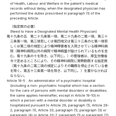
of Health, Labour and Welfare in the patient's medical
records without delay, when the designated physician has
performed the duties prescribed in paragraph (1) of the
preceding Article.
（指定医の必置）
(Need to Have a Designated Mental Health Physician)
第十九条の五
第二十九条第一項、第二十九条の二第一項、第三十
三条第一項、第三項若しくは第四項又は第三十三条の七第一項若
しくは第二項の規定により精神障害者を入院させている精神科病
院（精神科病院以外の病院で精神病室が設けられているものを含
む。第十九条の十を除き、以下同じ。）の管理者は、厚生労働省
令で定めるところにより、その精神科病院に常時勤務する指定医
（第十九条の二第二項の規定によりその職務を停止されている者
を除く。第五十三条第一項を除き、以下同じ。）を置かなければ
ならない。
Article 19-5
An administrator of a psychiatric hospital
(including a non- psychiatric hospital which has a section
for the care of persons with mental disorders or disabilities;
the same applies hereinafter, except in Article 19-10) in
which a person with a mental disorder or disability is
hospitalized pursuant to Article 29, paragraph (1), Article 29-
2, paragraph (1), Article 33, paragraph (1), paragraph (3) or
paragraph (4) or Article 33-7, paragraph (1) or paragraph (2)