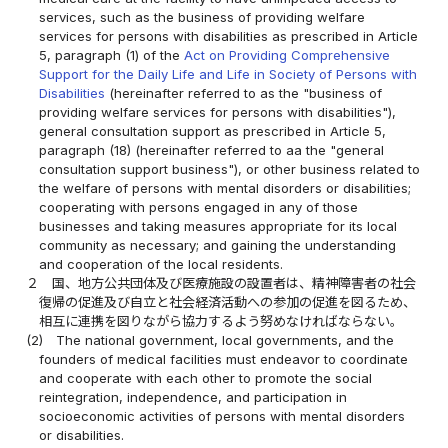
services, such as the business of providing welfare
services for persons with disabilities as prescribed in Article
5, paragraph (1) of the
Act on Providing Comprehensive
Support for the Daily Life and Life in Society of Persons with
Disabilities
(hereinafter referred to as the "business of
providing welfare services for persons with disabilities"),
general consultation support as prescribed in Article 5,
paragraph (18) (hereinafter referred to aa the "general
consultation support business"), or other business related to
the welfare of persons with mental disorders or disabilities;
cooperating with persons engaged in any of those
businesses and taking measures appropriate for its local
community as necessary; and gaining the understanding
and cooperation of the local residents.
２
国、地方公共団体及び医療施設の設置者は、精神障害者の社会
復帰の促進及び自立と社会経済活動への参加の促進を図るため、
相互に連携を図りながら協力するよう努めなければならない。
(2)
The national government, local governments, and the
founders of medical facilities must endeavor to coordinate
and cooperate with each other to promote the social
reintegration, independence, and participation in
socioeconomic activities of persons with mental disorders
or disabilities.