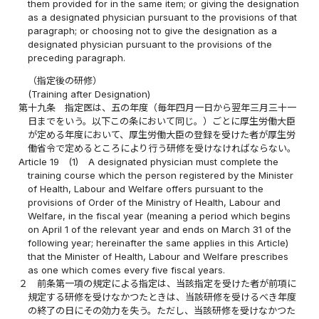
them provided for in the same item; or giving the designation
as a designated physician pursuant to the provisions of that
paragraph; or choosing not to give the designation as a
designated physician pursuant to the provisions of the
preceding paragraph.
（指定後の研修）
(Training after Designation)
第十九条
指定医は、五の年度（毎年四月一日から翌年三月三十一
日までをいう。以下この条において同じ。）ごとに厚生労働大臣
が定める年度において、厚生労働大臣の登録を受けた者が厚生労
働省令で定めるところにより行う研修を受けなければならない。
Article 19
(1)
A designated physician must complete the
training course which the person registered by the Minister
of Health, Labour and Welfare offers pursuant to the
provisions of Order of the Ministry of Health, Labour and
Welfare, in the fiscal year (meaning a period which begins
on April 1 of the relevant year and ends on March 31 of the
following year; hereinafter the same applies in this Article)
that the Minister of Health, Labour and Welfare prescribes
as one which comes every five fiscal years.
２
前条第一項の規定による指定は、当該指定を受けた者が前項に
規定する研修を受けなかつたときは、当該研修を受けるべき年度
の終了の日にその効力を失う。ただし、当該研修を受けなかつた