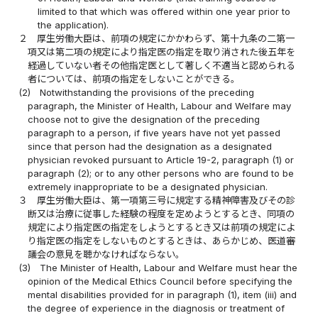
limited to that which was offered within one year prior to
the application).
２
厚生労働大臣は、前項の規定にかかわらず、第十九条の二第一
項又は第二項の規定により指定医の指定を取り消された後五年を
経過していない者その他指定医として著しく不適当と認められる
者については、前項の指定をしないことができる。
(2)
Notwithstanding the provisions of the preceding
paragraph, the Minister of Health, Labour and Welfare may
choose not to give the designation of the preceding
paragraph to a person, if five years have not yet passed
since that person had the designation as a designated
physician revoked pursuant to Article 19-2, paragraph (1) or
paragraph (2); or to any other persons who are found to be
extremely inappropriate to be a designated physician.
３
厚生労働大臣は、第一項第三号に規定する精神障害及びその診
断又は治療に従事した経験の程度を定めようとするとき、同項の
規定により指定医の指定をしようとするとき又は前項の規定によ
り指定医の指定をしないものとするときは、あらかじめ、医道審
議会の意見を聴かなければならない。
(3)
The Minister of Health, Labour and Welfare must hear the
opinion of the Medical Ethics Council before specifying the
mental disabilities provided for in paragraph (1), item (iii) and
the degree of experience in the diagnosis or treatment of