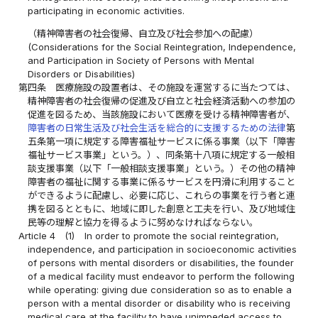
participating in economic activities.
（精神障害者の社会復帰、自立及び社会参加への配慮）
(Considerations for the Social Reintegration, Independence,
and Participation in Society of Persons with Mental
Disorders or Disabilities)
第四条
医療施設の設置者は、その施設を運営するに当たつては、
精神障害者の社会復帰の促進及び自立と社会経済活動への参加の
促進を図るため、当該施設において医療を受ける精神障害者が、
障害者の日常生活及び社会生活を総合的に支援するための法律
第
五条第一項に規定する障害福祉サービスに係る事業（以下「障害
福祉サービス事業」という。）、同条第十八項に規定する一般相
談支援事業（以下「一般相談支援事業」という。）その他の精神
障害者の福祉に関する事業に係るサービスを円滑に利用すること
ができるように配慮し、必要に応じ、これらの事業を行う者と連
携を図るとともに、地域に即した創意と工夫を行い、及び地域住
民等の理解と協力を得るように努めなければならない。
Article 4
(1)
In order to promote the social reintegration,
independence, and participation in socioeconomic activities
of persons with mental disorders or disabilities, the founder
of a medical facility must endeavor to perform the following
while operating: giving due consideration so as to enable a
person with a mental disorder or disability who is receiving
medical care at the facility to have unimpeded access to