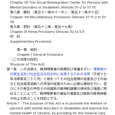
Chapter VII The Social Reintegration Center for Persons with
Mental Disorders or Disabilities (Articles 51-2 to 51-11)
第八章 雑則 （第五十一条の十一の二―第五十一条の十五）
Chapter VIII Miscellaneous Provisions (Articles 51-11-2 to 51-
15)
第九章 罰則 （第五十二条―第五十七条）
Chapter IX Penal Provisions (Articles 52 to 57)
附 則
Supplementary Provisions
第一章 総則
Chapter I General Provisions
（この法律の目的）
(Purpose of This Act)
第一条
この法律は、精神障害者の医療及び保護を行い、
障害者の
日常生活及び社会生活を総合的に支援するための法律
（平成十七
年法律第百二十三号）と相まつてその社会復帰の促進及びその自
立と社会経済活動への参加の促進のために必要な援助を行い、並
びにその発生の予防その他国民の精神的健康の保持及び増進に努
めることによつて、精神障害者の福祉の増進及び国民の精神保健
の向上を図ることを目的とする。
Article 1
The purpose of this Act is to promote the welfare of
persons with mental disorders or disabilities and improve the
mental health of citizens, by providing for the medical care