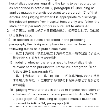
hospitalized person regarding the items to be reported on
as prescribed in Article 38-2, paragraph (1) (including as
applied mutatis mutandis pursuant to paragraph (2) of that
Article); and judging whether it is appropriate to discharge
the relevant person from hospital temporarily and follow the
state of that person's progress pursuant to Article 40.
２
指定医は、前項に規定する職務のほか、公務員として、次に掲
げる職務を行う。
(2)
In addition to duties prescribed in the preceding
paragraph, the designated physician must perform the
following duties as a public employee:
一
第二十九条第一項及び第二十九条の二第一項の規定による入
院を必要とするかどうかの判定
(i)
judging whether there is a need to hospitalize their
relevant person pursuant to Article 29, paragraph (1) or
Article 29-2, paragraph (1);
二
第二十九条の二の二第三項（第三十四条第四項において準用
する場合を含む。）に規定する行動の制限を必要とするかどう
かの判定
(ii)
judging whether there is a need to impose restriction on
activities of the relevant person pursuant to Article 29-2-
2, paragraph (3) (including as applied mutatis mutandis
pursuant to Article 34, paragraph (4));