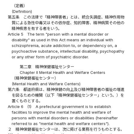
（定義）
(Definition)
第五条
この法律で「精神障害者」とは、統合失調症、精神作用物
質による急性中毒又はその依存症、知的障害、精神病質その他の
精神疾患を有する者をいう。
Article 5
The term "person with a mental disorder or
disability" as used in this Act means an individual with
schizophrenia, acute addiction to, or dependency on, a
psychoactive substance, intellectual disability, psychopathy
or any other form of psychiatric disorder.
第二章 精神保健福祉センター
Chapter II Mental Health and Welfare Centers
（精神保健福祉センター）
(Mental Health and Welfare Centers)
第六条
都道府県は、精神保健の向上及び精神障害者の福祉の増進
を図るための機関（以下「精神保健福祉センター」という。）を
置くものとする。
Article 6
(1)
A prefectural government is to establish
facilities to improve the mental health and welfare of
persons with mental disorders or disabilities (hereinafter
referred to as "mental health and welfare centers").
２
精神保健福祉センターは、次に掲げる業務を行うものとする。