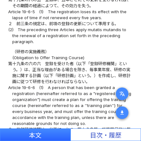
その期間の経過によつて、その効力を失う。
Article 19-6-5
(1)
The registration loses its effect with the
lapse of time if not renewed every five years.
２
前三条の規定は、前項の登録の更新について準用する。
(2)
The preceding three Articles apply mutatis mutandis to
the renewal of a registration set forth in the preceding
paragraph.
（研修の実施義務）
(Obligation to Offer Training Course)
第十九条の六の六
登録を受けた者（以下「登録研修機関」とい
う。）は、正当な理由がある場合を除き、毎事業年度、研修の実
施に関する計画（以下「研修計画」という。）を作成し、研修計
画に従つて研修を行わなければならない。
Article 19-6-6
(1)
A person that has been granted a
translate
registration (hereinafter referred to as a "registered training
organization") must create a plan for offering the training
course (hereinafter referred to as a ''training plan'') for
every business year, and must offer the training course in
download
accordance with the training plan, unless there are
reasonable grounds for not doing so.
２
登録研修機関は、公正に、かつ、第十八条第一項第四号又は第
本文
目次・履歴
十九条第一項の厚生労働省令で定めるところにより研修を行わな