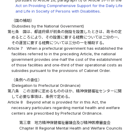
Act on Providing Comprehensive Support for the Daily Life
and Life in Society of Persons with Disabilities
.
（国の補助）
(Subsidies by the National Government)
第七条
国は、都道府県が前条の施設を設置したときは、政令の定
めるところにより、その設置に要する経費については二分の一、
その運営に要する経費については三分の一を補助する。
Article 7
When a prefectural government has established the
facilities referred to in the preceding Article, the national
government provides one-half the cost of the establishment
of those facilities and one-third of their operational costs as
subsidies pursuant to the provisions of Cabinet Order.
（条例への委任）
(Delegation to Prefectural Ordinance)
第八条
この法律に定めるもののほか、精神保健福祉センターに関
して必要な事項は、条例で定める。
Article 8
Beyond what is provided for in this Act, the
necessary particulars regarding mental health and welfare
centers are prescribed by Prefectural Ordinance.
第三章 地方精神保健福祉審議会及び精神医療審査会
Chapter III Regional Mental Health and Welfare Councils