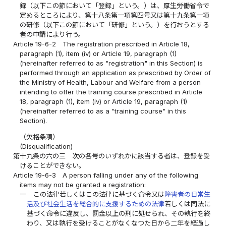
録（以下この節において「登録」という。）は、厚生労働省令で
定めるところにより、第十八条第一項第四号又は第十九条第一項
の研修（以下この節において「研修」という。）を行おうとする
者の申請により行う。
Article 19-6-2
The registration prescribed in Article 18,
paragraph (1), item (iv) or Article 19, paragraph (1)
(hereinafter referred to as "registration" in this Section) is
performed through an application as prescribed by Order of
the Ministry of Health, Labour and Welfare from a person
intending to offer the training course prescribed in Article
18, paragraph (1), item (iv) or Article 19, paragraph (1)
(hereinafter referred to as a "training course" in this
Section).
（欠格条項）
(Disqualification)
第十九条の六の三
次の各号のいずれかに該当する者は、登録を受
けることができない。
Article 19-6-3
A person falling under any of the following
items may not be granted a registration:
一
この法律若しくはこの法律に基づく命令又は
障害者の日常生
活及び社会生活を総合的に支援するための法律
若しくは同法に
基づく命令に違反し、罰金以上の刑に処せられ、その執行を終
わり、又は執行を受けることがなくなつた日から二年を経過し