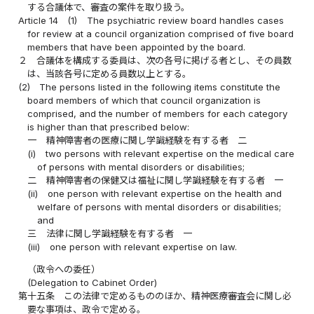
する合議体で、審査の案件を取り扱う。
Article 14
(1)
The psychiatric review board handles cases
for review at a council organization comprised of five board
members that have been appointed by the board.
２
合議体を構成する委員は、次の各号に掲げる者とし、その員数
は、当該各号に定める員数以上とする。
(2)
The persons listed in the following items constitute the
board members of which that council organization is
comprised, and the number of members for each category
is higher than that prescribed below:
一
精神障害者の医療に関し学識経験を有する者 二
(i)
two persons with relevant expertise on the medical care
of persons with mental disorders or disabilities;
二
精神障害者の保健又は福祉に関し学識経験を有する者 一
(ii)
one person with relevant expertise on the health and
welfare of persons with mental disorders or disabilities;
and
三
法律に関し学識経験を有する者 一
(iii)
one person with relevant expertise on law.
（政令への委任）
(Delegation to Cabinet Order)
第十五条
この法律で定めるもののほか、精神医療審査会に関し必
要な事項は、政令で定める。