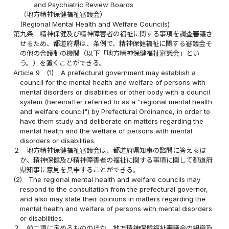
and Psychiatric Review Boards
（地方精神保健福祉審議会）
(Regional Mental Health and Welfare Councils)
第九条
精神保健及び精神障害者の福祉に関する事項を調査審議さ
せるため、都道府県は、条例で、精神保健福祉に関する審議会そ
の他の合議制の機関（以下「地方精神保健福祉審議会」とい
う。）を置くことができる。
Article 9
(1)
A prefectural government may establish a
council for the mental health and welfare of persons with
mental disorders or disabilities or other body with a council
system (hereinafter referred to as a "regional mental health
and welfare council") by Prefectural Ordinance, in order to
have them study and deliberate on matters regarding the
mental health and the welfare of persons with mental
disorders or disabilities.
２
地方精神保健福祉審議会は、都道府県知事の諮問に答えるほ
か、精神保健及び精神障害者の福祉に関する事項に関して都道府
県知事に意見を具申することができる。
(2)
The regional mental health and welfare councils may
respond to the consultation from the prefectural governor,
and also may state their opinions in matters regarding the
mental health and welfare of persons with mental disorders
or disabilities.
３
前二項に定めるもののほか、地方精神保健福祉審議会の組織及