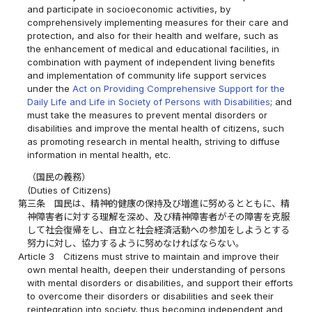
and participate in socioeconomic activities, by
comprehensively implementing measures for their care and
protection, and also for their health and welfare, such as
the enhancement of medical and educational facilities, in
combination with payment of independent living benefits
and implementation of community life support services
under the
Act on Providing Comprehensive Support for the
Daily Life and Life in Society of Persons with Disabilities
; and
must take the measures to prevent mental disorders or
disabilities and improve the mental health of citizens, such
as promoting research in mental health, striving to diffuse
information in mental health, etc.
（国民の義務）
(Duties of Citizens)
第三条
国民は、精神的健康の保持及び増進に努めるとともに、精
神障害者に対する理解を深め、及び精神障害者がその障害を克服
して社会復帰をし、自立と社会経済活動への参加をしようとする
努力に対し、協力するように努めなければならない。
Article 3
Citizens must strive to maintain and improve their
own mental health, deepen their understanding of persons
with mental disorders or disabilities, and support their efforts
to overcome their disorders or disabilities and seek their
reintegration into society, thus becoming independent and