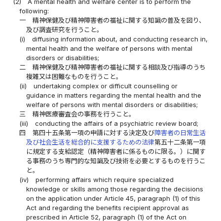
(2)
A mental health and welfare center is to perform the
following:
一
精神保健及び精神障害者の福祉に関する知識の普及を図り、
及び調査研究を行うこと。
(i)
diffusing information about, and conducting research in,
mental health and the welfare of persons with mental
disorders or disabilities;
二
精神保健及び精神障害者の福祉に関する相談及び指導のうち
複雑又は困難なものを行うこと。
(ii)
undertaking complex or difficult counselling or
guidance in matters regarding the mental health and the
welfare of persons with mental disorders or disabilities;
三
精神医療審査会の事務を行うこと。
(iii)
conducting the affairs of a psychiatric review board;
四
第四十五条第一項の申請に対する決定及び
障害者の日常生活
及び社会生活を総合的に支援するための法律
第五十二条第一項
に規定する支給認定（精神障害者に係るものに限る。）に関す
る事務のうち専門的な知識及び技術を必要とするものを行うこ
と。
(iv)
performing affairs which require specialized
knowledge or skills among those regarding the decisions
on the application under Article 45, paragraph (1) of this
Act and regarding the benefits recipient approval as
prescribed in Article 52, paragraph (1) of the Act on