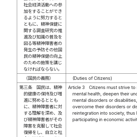
社会経済活動への参
加をすることができ
るように努力すると
ともに、精神保健に
関する調査研究の推
進及び知識の普及を
図る等精神障害者の
発生の予防その他国
民の精神保健の向上
のための施策を講じ
なければならない。
（国民の義務）
(Duties of Citizens)
第三条
国民は、精神
Article 3
Citizens must strive t
的健康の保持及び増
mental health, deepen their un
進に努めるととも
mental disorders or disabilities
に、精神障害者に対
overcome their disorders or dis
する理解を深め、及
reintegration into society, th
び精神障害者がその
participating in economic activi
障害を克服して社会
復帰をし、自立と社