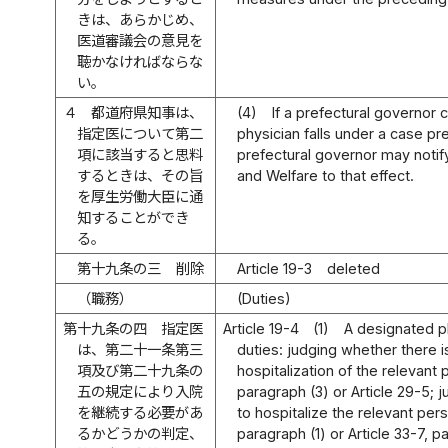
きは、あらかじめ、
医道審議会の意見を
聴かなければならな
い。
４
都道府県知事は、
(4)
If a prefectural governor 
指定医について第二
physician falls under a case pr
項に該当すると思料
prefectural governor may notify
するときは、その旨
and Welfare to that effect.
を厚生労働大臣に通
知することができ
る。
第十九条の三
削除
Article 19-3
deleted
（職務）
(Duties)
第十九条の四
指定医
Article 19-4
(1)
A designated p
は、第二十一条第三
duties: judging whether there i
項及び第二十九条の
hospitalization of the relevant 
五の規定により入院
paragraph (3) or Article 29-5; 
を継続する必要があ
to hospitalize the relevant pers
るかどうかの判定、
paragraph (1) or Article 33-7, 