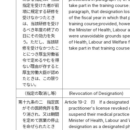
指定を受けた者が前
take part in the training cours
項に規定する研修を
paragraph, that designation lose
受けなかつたとき
of the fiscal year in which that
は、当該研修を受け
training course;provided, howev
るべき年度の終了の
the Minister of Health, Labour 
日にその効力を失
were unavoidable grounds speci
う。ただし、当該研
of Health, Labour and Welfare f
修を受けなかつたこ
take part in that training course
とにつき厚生労働省
令で定めるやむを得
ない理由が存すると
厚生労働大臣が認め
たときは、この限り
でない。
（指定の取消し等）
(Revocation of Designation)
第十九条の二
指定医
Article 19-2
(1)
If a designated
がその医師免許を取
practitioner's license revoked
り消され、又は期間
suspend their medical practice 
を定めて医業の停止
Minister of Health, Labour and
を命ぜられたとき
designation as a designated ph