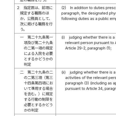
２
指定医は、前項に
(2)
In addition to duties pres
規定する職務のほ
paragraph, the designated phy
か、公務員として、
following duties as a public e
次に掲げる職務を行
う。
一
第二十九条第一
(i)
judging whether there is a 
項及び第二十九条
relevant person pursuant to A
の二第一項の規定
Article 29-2, paragraph (1);
による入院を必要
とするかどうかの
判定
二
第二十九条の二
(ii)
judging whether there is a
の二第三項（第三
activities of the relevant per
十四条第四項にお
paragraph (3) (including as 
いて準用する場合
pursuant to Article 34, paragr
を含む。）に規定
する行動の制限を
必要とするかどう
かの判定