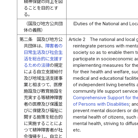
精神保健の向上を図
ることを目的とす
る。
（国及び地方公共団
(Duties of the National and Lo
体の義務）
第二条
国及び地方公
Article 2
The national and loca
共団体は、
障害者の
reintegrate persons with mental 
日常生活及び社会生
society so as to enable them
活を総合的に支援す
participate in socioeconomic a
るための法律
の規定
implementing measures for thei
による自立支援給付
for their health and welfare, 
及び地域生活支援事
medical and educational facilit
業と相まつて、医療
of independent living benefits
施設及び教育施設を
community life support servic
充実する等精神障害
Comprehensive Support for the 
者の医療及び保護並
of Persons with Disabilities
; an
びに保健及び福祉に
prevent mental disorders or dis
関する施策を総合的
mental health of citizens, such
に実施することによ
mental health, striving to diffu
つて精神障害者が社
etc.
会復帰をし、自立と