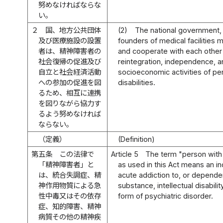
努めなければならな
い。
２
国、地方公共団体
(2)
The national government,
及び医療施設の設置
founders of medical facilities
者は、精神障害者の
and cooperate with each other
社会復帰の促進及び
reintegration, independence, an
自立と社会経済活動
socioeconomic activities of pe
への参加の促進を図
disabilities.
るため、相互に連携
を図りながら協力す
るよう努めなければ
ならない。
（定義）
(Definition)
第五条
この法律で
Article 5
The term "person with a
「精神障害者」と
as used in this Act means an in
は、統合失調症、精
acute addiction to, or depend
神作用物質による急
substance, intellectual disabili
性中毒又はその依存
form of psychiatric disorder.
症、知的障害、精神
病質その他の精神疾