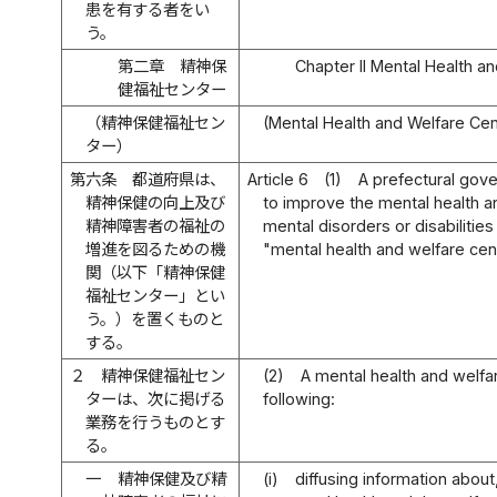
患を有する者をい
う。
第二章 精神保
Chapter II Mental Health a
健福祉センター
（精神保健福祉セン
(Mental Health and Welfare Ce
ター）
第六条
都道府県は、
Article 6
(1)
A prefectural gover
精神保健の向上及び
to improve the mental health a
精神障害者の福祉の
mental disorders or disabilities
増進を図るための機
"mental health and welfare cen
関（以下「精神保健
福祉センター」とい
う。）を置くものと
する。
２
精神保健福祉セン
(2)
A mental health and welfar
ターは、次に掲げる
following:
業務を行うものとす
る。
一
精神保健及び精
(i)
diffusing information about