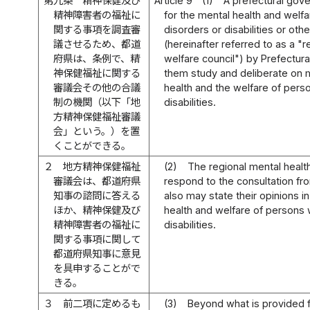
第九条
精神保健及び
Article 9
(1)
A prefectural gov
精神障害者の福祉に
for the mental health and welf
関する事項を調査審
disorders or disabilities or ot
議させるため、都道
(hereinafter referred to as a "
府県は、条例で、精
welfare council") by Prefectura
神保健福祉に関する
them study and deliberate on 
審議会その他の合議
health and the welfare of pers
制の機関（以下「地
disabilities.
方精神保健福祉審議
会」という。）を置
くことができる。
２
地方精神保健福祉
(2)
The regional mental healt
審議会は、都道府県
respond to the consultation fr
知事の諮問に答える
also may state their opinions i
ほか、精神保健及び
health and welfare of persons 
精神障害者の福祉に
disabilities.
関する事項に関して
都道府県知事に意見
を具申することがで
きる。
３
前二項に定めるも
(3)
Beyond what is provided f