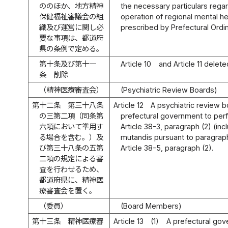
ののほか、地方精神
the necessary particulars rega
保健福祉審議会の組
operation of regional mental he
織及び運営に関し必
prescribed by Prefectural Ordi
要な事項は、都道府
県の条例で定める。
第十条及び第十一
Article 10
and Article 11 delete
条
削除
（精神医療審査会）
(Psychiatric Review Boards)
第十二条
第三十八条
Article 12
A psychiatric review b
の三第二項（同条第
prefectural government to per
六項において準用す
Article 38-3, paragraph (2) (inc
る場合を含む。）及
mutandis pursuant to paragraph
び第三十八条の五第
Article 38-5, paragraph (2).
二項の規定による審
査を行わせるため、
都道府県に、精神医
療審査会を置く。
（委員）
(Board Members)
第十三条
精神医療審
Article 13
(1)
A prefectural gov