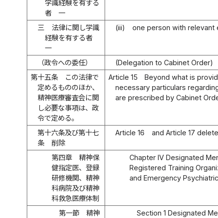
学識経験を有する
者 一
三
法律に関し学識
(iii)
one person with relevant 
経験を有する者
一
（政令への委任）
(Delegation to Cabinet Order)
第十五条
この法律で
Article 15
Beyond what is provide
定めるもののほか、
necessary particulars regardin
精神医療審査会に関
are prescribed by Cabinet Orde
し必要な事項は、政
令で定める。
第十六条及び第十七
Article 16
and Article 17 delet
条
削除
第四章 精神保
Chapter IV Designated Ment
健指定医、登録
Registered Training Organiz
研修機関、精神
and Emergency Psychiatri
科病院及び精神
科救急医療体制
第一節 精神
Section 1 Designated Men