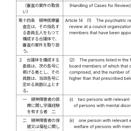
（審査の案件の取扱
(Handling of Cases for Review
い）
第十四条
精神医療審
Article 14
(1)
The psychiatric r
査会は、その指名す
review at a council organizati
る委員五人をもつて
members that have been appoi
構成する合議体で、
審査の案件を取り扱
う。
２
合議体を構成する
(2)
The persons listed in the 
委員は、次の各号に
board members of which that co
掲げる者とし、その
comprised, and the number of
員数は、当該各号に
higher than that prescribed be
定める員数以上とす
る。
一
精神障害者の医
(i)
two persons with relevant 
療に関し学識経験
of persons with mental disord
を有する者 二
二
精神障害者の保
(ii)
one person with relevant 
健又は福祉に関し
welfare of persons with menta