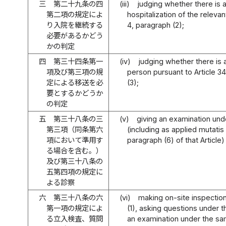
三
第二十九条の四
(iii)
judging whether there is 
第二項の規定によ
hospitalization of the releva
り入院を継続する
4, paragraph (2);
必要があるかどう
かの判定
四
第三十四条第一
(iv)
judging whether there is 
項及び第三項の規
person pursuant to Article 34
定による移送を必
(3);
要とするかどうか
の判定
五
第三十八条の三
(v)
giving an examination unde
第三項（同条第六
(including as applied mutati
項において準用す
paragraph (6) of that Article)
る場合を含む。）
及び第三十八条の
五第四項の規定に
よる診察
六
第三十八条の六
(vi)
making on-site inspection
第一項の規定によ
(1), asking questions under 
る立入検査、質問
an examination under the sa