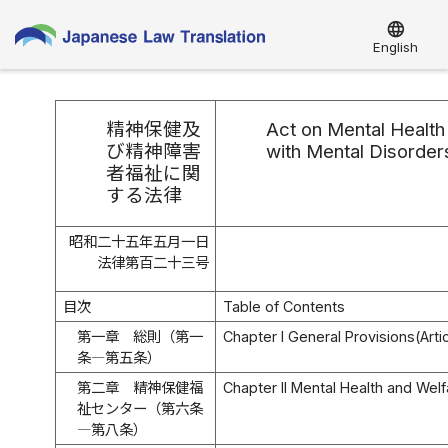
language
English
精神保健及
Act on Mental Health
び精神障害
with Mental Disorders
者福祉に関
する法律
昭和二十五年五月一日
法律第百二十三号
目次
Table of Contents
第一章 総則（第一
Chapter I General Provisions(Artic
条―第五条）
第二章 精神保健福
Chapter II Mental Health and Welf
祉センター（第六条
―第八条）