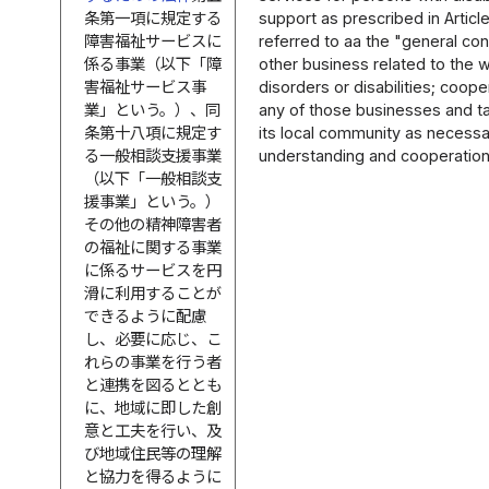
条第一項に規定する
support as prescribed in Article
障害福祉サービスに
referred to aa the "general con
係る事業（以下「障
other business related to the 
害福祉サービス事
disorders or disabilities; coop
業」という。）、同
any of those businesses and t
条第十八項に規定す
its local community as necessa
る一般相談支援事業
understanding and cooperation 
（以下「一般相談支
援事業」という。）
その他の精神障害者
の福祉に関する事業
に係るサービスを円
滑に利用することが
できるように配慮
し、必要に応じ、こ
れらの事業を行う者
と連携を図るととも
に、地域に即した創
意と工夫を行い、及
び地域住民等の理解
と協力を得るように