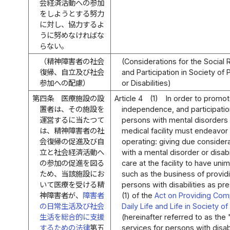
会経済活動への参加
をしようとする努力
に対し、協力するよ
うに努めなければな
らない。
（精神障害者の社会
(Considerations for the Social
復帰、自立及び社会
and Participation in Society of
参加への配慮）
or Disabilities)
第四条
医療施設の設
Article 4
(1)
In order to promote
置者は、その施設を
independence, and participatio
運営するに当たつて
persons with mental disorders o
は、精神障害者の社
medical facility must endeavor 
会復帰の促進及び自
operating: giving due consider
立と社会経済活動へ
with a mental disorder or disab
の参加の促進を図る
care at the facility to have un
ため、当該施設にお
such as the business of provid
いて医療を受ける精
persons with disabilities as pre
神障害者が、
障害者
(1) of the
Act on Providing Com
の日常生活及び社会
Daily Life and Life in Society of
生活を総合的に支援
(hereinafter referred to as the
するための法律
第五
services for persons with disabi