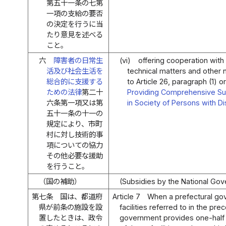
第五十一条の七第
一項の支給の要否
の決定を行うに当
たり意見を述べる
こと。
六
障害者の日常生
(vi)
offering cooperation with
活及び社会生活を
technical matters and other
総合的に支援する
to Article 26, paragraph (1) or
ための法律
第二十
Providing Comprehensive Supp
六条第一項又は第
in Society of Persons with Dis
五十一条の十一の
規定により、市町
村に対し技術的事
項についての協力
その他必要な援助
を行うこと。
（国の補助）
(Subsidies by the National Go
第七条
国は、都道府
Article 7
When a prefectural go
県が前条の施設を設
facilities referred to in the pre
置したときは、政令
government provides one-half 