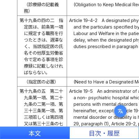
（診療録の記載義
(Obligation to Keep Medical R
務）
第十九条の四の二
指
Article 19-4-2
A designated phy
定医は、前条第一項
and the particulars specified by
に規定する職務を行
Labour and Welfare in the pati
つたときは、遅滞な
delay, when the designated ph
く、当該指定医の氏
duties prescribed in paragraph (
名その他厚生労働省
令で定める事項を診
療録に記載しなけれ
ばならない。
（指定医の必置）
(Need to Have a Designated Me
第十九条の五
第二十
Article 19-5
An administrator of 
九条第一項、第二十
a non- psychiatric hospital whi
九条の二第一項、第
persons with mental disorders o
三十三条第一項、第
hereinafter, except in Article 1
translate
三項若しくは第四項
mental disorder or disability is
又は第三十三条の七
29, paragraph (1), Article 29-2, 
第一項若しくは第二
paragraph (1), paragraph (3) or 
本文
目次・履歴
項の規定により精神
paragraph (1) or paragraph (2)