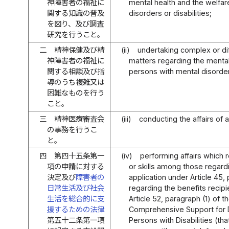
神障害者の福祉に
mental health and the welfar
関する知識の普及
disorders or disabilities;
を図り、及び調査
研究を行うこと。
二
精神保健及び精
(ii)
undertaking complex or dif
神障害者の福祉に
matters regarding the mental
関する相談及び指
persons with mental disorders
導のうち複雑又は
困難なものを行う
こと。
三
精神医療審査会
(iii)
conducting the affairs of 
の事務を行うこ
と。
四
第四十五条第一
(iv)
performing affairs which 
項の申請に対する
or skills among those regard
決定及び
障害者の
application under Article 45, 
日常生活及び社会
regarding the benefits recipi
生活を総合的に支
Article 52, paragraph (1) of t
援するための法律
Comprehensive Support for Da
第五十二条第一項
Persons with Disabilities (that