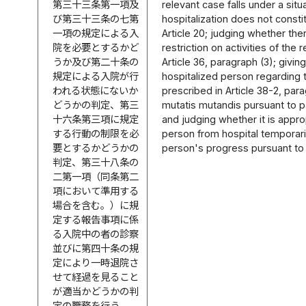
第三十三条第一項及
relevant case falls under a situ
び第三十三条の七第
hospitalization does not consti
一項の規定による入
Article 20; judging whether the
院を必要とするかど
restriction on activities of the
うか及び第二十条の
Article 36, paragraph (3); givin
規定による入院が行
hospitalized person regarding 
われる状態にないか
prescribed in Article 38-2, para
どうかの判定、第三
mutatis mutandis pursuant to pa
十六条第三項に規定
and judging whether it is appro
する行動の制限を必
person from hospital temporaril
要とするかどうかの
person's progress pursuant to 
判定、第三十八条の
二第一項（同条第二
項において準用する
場合を含む。）に規
定する報告事項に係
る入院中の者の診察
並びに第四十条の規
定により一時退院さ
せて経過を見ること
が適当かどうかの判
定の職務を行う。