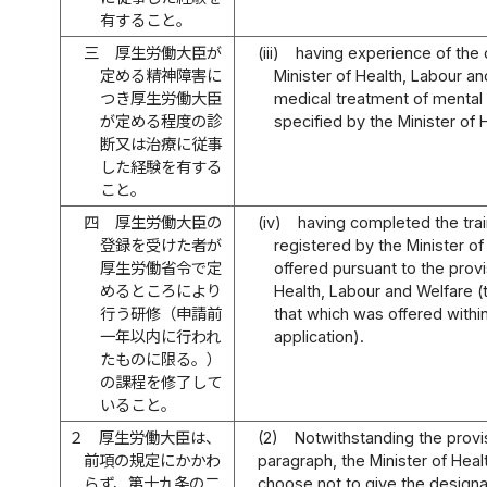
有すること。
三
厚生労働大臣が
(iii)
having experience of the 
定める精神障害に
Minister of Health, Labour an
つき厚生労働大臣
medical treatment of mental d
が定める程度の診
specified by the Minister of 
断又は治療に従事
した経験を有する
こと。
四
厚生労働大臣の
(iv)
having completed the tra
登録を受けた者が
registered by the Minister o
厚生労働省令で定
offered pursuant to the provi
めるところにより
Health, Labour and Welfare (th
行う研修（申請前
that which was offered within
一年以内に行われ
application).
たものに限る。）
の課程を修了して
いること。
２
厚生労働大臣は、
(2)
Notwithstanding the provi
前項の規定にかかわ
paragraph, the Minister of Hea
らず、第十九条の二
choose not to give the designa