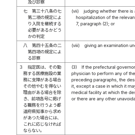
及び診察
七
第三十八条の七
(vii)
judging whether there is
第二項の規定によ
hospitalization of the releva
り入院を継続する
7, paragraph (2); or
必要があるかどう
かの判定
八
第四十五条の二
(viii)
giving an examination un
第四項の規定によ
る診察
３
指定医は、その勤
(3)
If the prefectural govern
務する医療施設の業
physician to perform any of the 
務に支障がある場合
preceding paragraphs, the des
その他やむを得ない
it, except a case in which it ma
理由がある場合を除
medical facility at which the 
き、前項各号に掲げ
or there are any other unavoid
る職務を行うよう都
道府県知事から求め
があつた場合には、
これに応じなければ
ならない。