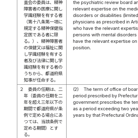
査会の委員は、精神
the psychiatric review board 
障害者の医療に関し
relevant expertise on the medi
学識経験を有する者
disorders or disabilities (limit
（第十八条第一項に
physicians as prescribed in Arti
規定する精神保健指
who have the relevant expertis
定医である者に限
persons with mental disorders o
る。）、精神障害者
have the relevant expertise on
の保健又は福祉に関
position.
し学識経験を有する
者及び法律に関し学
識経験を有する者の
うちから、都道府県
知事が任命する。
２
委員の任期は、二
(2)
The term of office of boa
年（委員の任期を二
period prescribed by Prefectura
年を超え三年以下の
government prescribes the ter
期間で都道府県が条
as a period exceeding two yea
例で定める場合にあ
years by that Prefectural Ordin
つては、当該条例で
定める期間）とす
る。