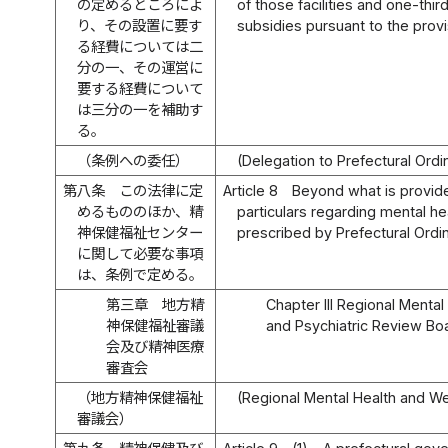
の定めるところによ
of those facilities and one-thir
り、その設置に要す
subsidies pursuant to the provi
る経費については二
分の一、その運営に
要する経費について
は三分の一を補助す
る。
（条例への委任）
(Delegation to Prefectural Ord
第八条
この法律に定
Article 8
Beyond what is provide
めるもののほか、精
particulars regarding mental he
神保健福祉センター
prescribed by Prefectural Ordi
に関して必要な事項
は、条例で定める。
第三章 地方精
Chapter III Regional Menta
神保健福祉審議
and Psychiatric Review Bo
会及び精神医療
審査会
（地方精神保健福祉
(Regional Mental Health and We
審議会）