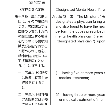
保健指定医
（精神保健指定医）
(Designated Mental Health Phy
第十八条
厚生労働大
Article 18
(1)
The Minister of H
臣は、その申請に基
designates a physician falling u
づき、次に該当する
and also found to have the nec
医師のうち第十九条
perform the duties prescribed i
の四に規定する職務
mental health physician (herein
を行うのに必要な知
''designated physician''), upon 
識及び技能を有する
と認められる者を、
精神保健指定医（以
下「指定医」とい
う。）に指定する。
一
五年以上診断又
(i)
having five or more years 
は治療に従事した
medical treatment;
経験を有するこ
と。
二
三年以上精神障
(ii)
having three or more year
害の診断又は治療
or medical treatment of menta
に従事した経験を