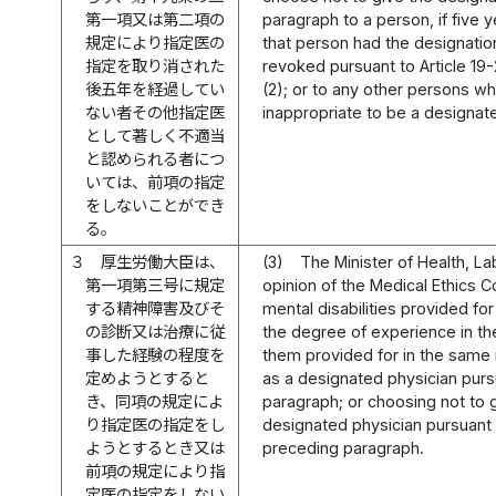
第一項又は第二項の
paragraph to a person, if five
規定により指定医の
that person had the designatio
指定を取り消された
revoked pursuant to Article 19-
後五年を経過してい
(2); or to any other persons w
ない者その他指定医
inappropriate to be a designat
として著しく不適当
と認められる者につ
いては、前項の指定
をしないことができ
る。
３
厚生労働大臣は、
(3)
The Minister of Health, L
第一項第三号に規定
opinion of the Medical Ethics C
する精神障害及びそ
mental disabilities provided for 
の診断又は治療に従
the degree of experience in th
事した経験の程度を
them provided for in the same 
定めようとすると
as a designated physician pursu
き、同項の規定によ
paragraph; or choosing not to 
り指定医の指定をし
designated physician pursuant 
ようとするとき又は
preceding paragraph.
前項の規定により指
定医の指定をしない