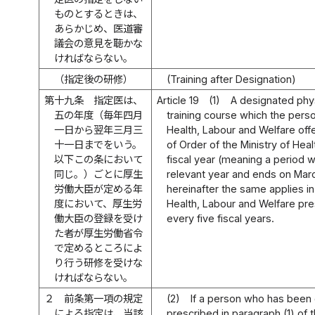
ものとするときは、
あらかじめ、医道審
議会の意見を聴かな
ければならない。
（指定後の研修）
(Training after Designation)
第十九条
指定医は、
Article 19
(1)
A designated phy
五の年度（毎年四月
training course which the perso
一日から翌年三月三
Health, Labour and Welfare off
十一日までをいう。
of Order of the Ministry of Heal
以下この条において
fiscal year (meaning a period w
同じ。）ごとに厚生
relevant year and ends on March
労働大臣が定める年
hereinafter the same applies in t
度において、厚生労
Health, Labour and Welfare pr
働大臣の登録を受け
every five fiscal years.
た者が厚生労働省令
で定めるところによ
り行う研修を受けな
ければならない。
２
前条第一項の規定
(2)
If a person who has been 
による指定は、当該
prescribed in paragraph (1) of 