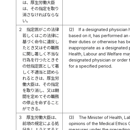
は、厚生労働大臣
は、その指定を取り
消さなければならな
い。
２
指定医がこの法律
(2)
If a designated physician h
若しくはこの法律に
based on it, has performed an 
基づく命令に違反し
their duties or otherwise has 
たとき又はその職務
inappropriate as a designated p
に関し著しく不当な
Health, Labour and Welfare ma
行為を行つたときそ
designated physician or order 
の他指定医として著
for a specified period.
しく不適当と認めら
れるときは、厚生労
働大臣は、その指定
を取り消し、又は期
間を定めてその職務
の停止を命ずること
ができる。
３
厚生労働大臣は、
(3)
The Minister of Health, L
前項の規定による処
opinions of the Medical Ethics 
分をしようとすると
measures under the preceding