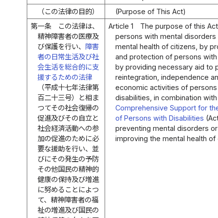
（この法律の目的）
(Purpose of This Act)
第一条
この法律は、
Article 1
The purpose of this Act
精神障害者の医療及
persons with mental disorders 
び保護を行い、
障害
mental health of citizens, by p
者の日常生活及び社
and protection of persons with 
会生活を総合的に支
by providing necessary aid to 
援するための法律
reintegration, independence and
（平成十七年法律第
economic activities of persons
百二十三号）と相ま
disabilities, in combination wit
つてその社会復帰の
Comprehensive Support for the 
促進及びその自立と
of Persons with Disabilities
(Act
社会経済活動への参
preventing mental disorders or 
加の促進のために必
improving the mental health of 
要な援助を行い、並
びにその発生の予防
その他国民の精神的
健康の保持及び増進
に努めることによつ
て、精神障害者の福
祉の増進及び国民の