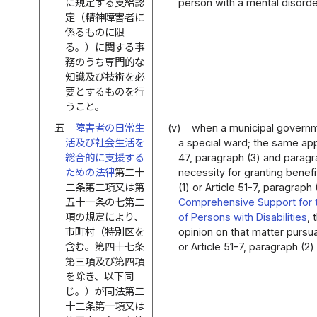
に規定する支給認
person with a mental disorder 
定（精神障害者に
係るものに限
る。）に関する事
務のうち専門的な
知識及び技術を必
要とするものを行
うこと。
五
障害者の日常生
(v)
when a municipal governm
活及び社会生活を
a special ward; the same appl
総合的に支援する
47, paragraph (3) and paragra
ための法律
第二十
necessity for granting benefi
二条第二項又は第
(1) or Article 51-7, paragraph 
五十一条の七第二
Comprehensive Support for th
項の規定により、
of Persons with Disabilities
, 
市町村（特別区を
opinion on that matter pursua
含む。第四十七条
or Article 51-7, paragraph (2) 
第三項及び第四項
を除き、以下同
じ。）が同法第二
十二条第一項又は