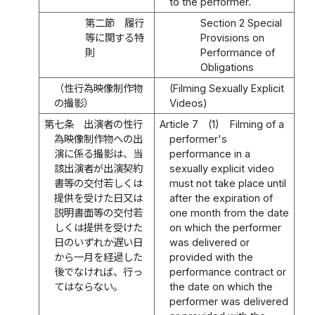
to the performer.
第二節 履行
Section 2 Special
等に関する特
Provisions on
則
Performance of
Obligations
（性行為映像制作物
(Filming Sexually Explicit
の撮影）
Videos)
第七条
出演者の性行
Article 7
(1)
Filming of a
為映像制作物への出
performer's
演に係る撮影は、当
performance in a
該出演者が出演契約
sexually explicit video
書等の交付若しくは
must not take place until
提供を受けた日又は
after the expiration of
説明書面等の交付若
one month from the date
しくは提供を受けた
on which the performer
日のいずれか遅い日
was delivered or
から一月を経過した
provided with the
後でなければ、行っ
performance contract or
てはならない。
the date on which the
performer was delivered