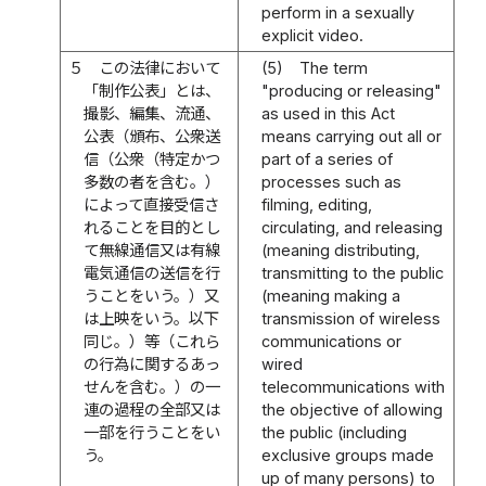
perform in a sexually
explicit video.
５
この法律において
(5)
The term
「制作公表」とは、
"producing or releasing"
撮影、編集、流通、
as used in this Act
公表（頒布、公衆送
means carrying out all or
信（公衆（特定かつ
part of a series of
多数の者を含む。）
processes such as
によって直接受信さ
filming, editing,
れることを目的とし
circulating, and releasing
て無線通信又は有線
(meaning distributing,
電気通信の送信を行
transmitting to the public
うことをいう。）又
(meaning making a
は上映をいう。以下
transmission of wireless
同じ。）等（これら
communications or
の行為に関するあっ
wired
せんを含む。）の一
telecommunications with
連の過程の全部又は
the objective of allowing
一部を行うことをい
the public (including
う。
exclusive groups made
up of many persons) to