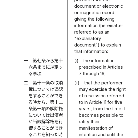
document or electronic
or magnetic record
giving the following
information (hereinafter
referred to as an
"explanatory
document") to explain
that information:
一
第七条から第十
(i)
the information
六条までに規定す
prescribed in Articles
る事項
7 through 16;
二
第十一条の取消
(ii)
that the performer
権については追認
may exercise the right
をすることができ
of rescission referred
る時から、第十二
to in Article 11 for five
条第一項の解除権
years, from the time it
については出演者
becomes possible to
が当該解除権を行
ratify their
使することができ
manifestation of
ることを知った時
intention and until the