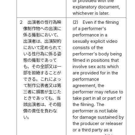
or provided with the
explanatory document,
whichever is later.
２
出演者の性行為映
(2)
Even if the filming
像制作物への出演に
of a performer's
係る撮影において、
performance in a
出演者は、出演契約
sexually explicit video
において定められて
consists of the
いる性行為に係る姿
performer's body being
態の撮影であって
filmed in positions that
も、その全部又は一
involve sex acts which
部を拒絶することが
are provided for in the
できる。これによっ
performance
て制作公表者又は第
agreement, the
三者に損害が生じた
performer may refuse to
ときであっても、当
take part in all or part of
該出演者は、その賠
the filming. The
償の責任を負わな
performer is not liable
い。
for damage sustained by
the producer or releaser
or a third party as a