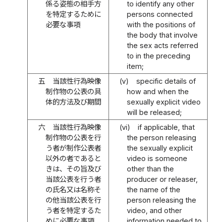
係る姿態の相手方
to identify any other
を特定するために
persons connected
必要な事項
with the positions of
the body that involve
the sex acts referred
to in the preceding
item;
五
当該性行為映像
(v)
specific details of
制作物の公表の具
how and when the
体的方法及び期間
sexually explicit video
will be released;
六
当該性行為映像
(vi)
if applicable, that
制作物の公表を行
the person releasing
う者が制作公表者
the sexually explicit
以外の者であると
video is someone
きは、その旨及び
other than the
当該公表を行う者
producer or releaser,
の氏名又は名称そ
the name of the
の他当該公表を行
person releasing the
う者を特定するた
video, and other
めに必要な事項
information needed to