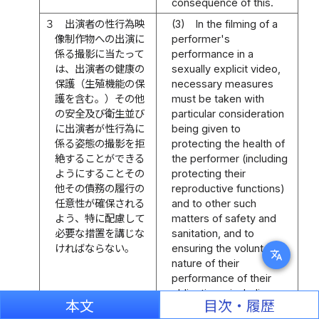
consequence of this.
３
出演者の性行為映
(3)
In the filming of a
像制作物への出演に
performer's
係る撮影に当たって
performance in a
は、出演者の健康の
sexually explicit video,
保護（生殖機能の保
necessary measures
護を含む。）その他
must be taken with
の安全及び衛生並び
particular consideration
に出演者が性行為に
being given to
係る姿態の撮影を拒
protecting the health of
絶することができる
the performer (including
ようにすることその
protecting their
他その債務の履行の
reproductive functions)
任意性が確保される
and to other such
よう、特に配慮して
matters of safety and
必要な措置を講じな
sanitation, and to
ければならない。
ensuring the voluntary
translate
nature of their
performance of their
obligations, including
本文
目次・履歴
enabling the performer