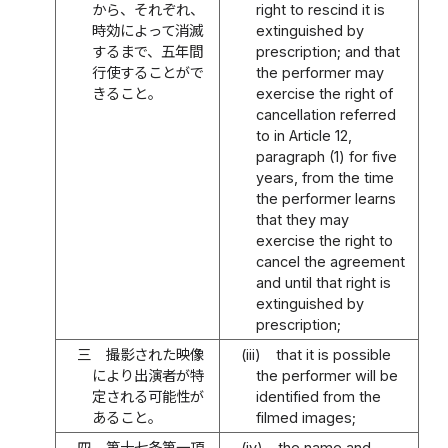
から、それぞれ、
right to rescind it is
時効によって消滅
extinguished by
するまで、五年間
prescription; and that
行使することがで
the performer may
きること。
exercise the right of
cancellation referred
to in Article 12,
paragraph (1) for five
years, from the time
the performer learns
that they may
exercise the right to
cancel the agreement
and until that right is
extinguished by
prescription;
三
撮影された映像
(iii)
that it is possible
により出演者が特
the performer will be
定される可能性が
identified from the
あること。
filmed images;
四
第十七条第一項
(iv)
the name and