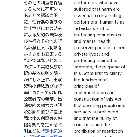
その他の利益を保護
performers who have
するために不可欠で
suffered that harm are
あるとの認識の下
essential to respecting
に、性行為の強制の
performers' humanity as
禁止並びに他の法令
individuals and to
による契約の無効及
protecting their physical
び性行為その他の行
and mental health,
為の禁止又は制限を
preserving peace in their
いささかも変更する
private lives, and
ものではないとのこ
protecting their other
の法律の実施及び解
interests, the purpose of
釈の基本原則を明ら
this Act is first to clarify
かにした上で、出演
the fundamental
契約の締結及び履行
principles of
等に当たっての制作
implementation and
公表者等の義務、出
construction of this Act,
演契約の効力の制限
that coercing people into
及び解除並びに差止
sex acts is prohibited
請求権の創設等の厳
and that the nullity of
格な規制を定める特
contracts and the
則並びに
特定電気通
prohibition or restriction