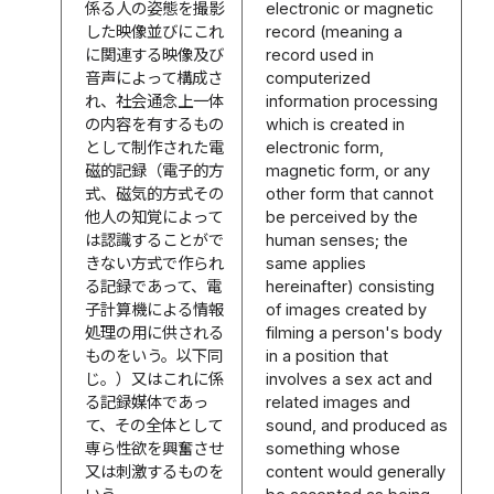
係る人の姿態を撮影
electronic or magnetic
した映像並びにこれ
record (meaning a
に関連する映像及び
record used in
音声によって構成さ
computerized
れ、社会通念上一体
information processing
の内容を有するもの
which is created in
として制作された電
electronic form,
磁的記録（電子的方
magnetic form, or any
式、磁気的方式その
other form that cannot
他人の知覚によって
be perceived by the
は認識することがで
human senses; the
きない方式で作られ
same applies
る記録であって、電
hereinafter) consisting
子計算機による情報
of images created by
処理の用に供される
filming a person's body
ものをいう。以下同
in a position that
じ。）又はこれに係
involves a sex act and
る記録媒体であっ
related images and
て、その全体として
sound, and produced as
専ら性欲を興奮させ
something whose
又は刺激するものを
content would generally