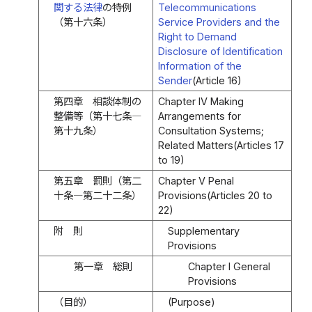
関する法律
の特例
Telecommunications
（第十六条）
Service Providers and the
Right to Demand
Disclosure of Identification
Information of the
Sender
(Article 16)
第四章 相談体制の
Chapter IV Making
整備等（第十七条―
Arrangements for
第十九条）
Consultation Systems;
Related Matters(Articles 17
to 19)
第五章 罰則（第二
Chapter V Penal
十条―第二十二条）
Provisions(Articles 20 to
22)
附 則
Supplementary
Provisions
第一章 総則
Chapter I General
Provisions
（目的）
(Purpose)