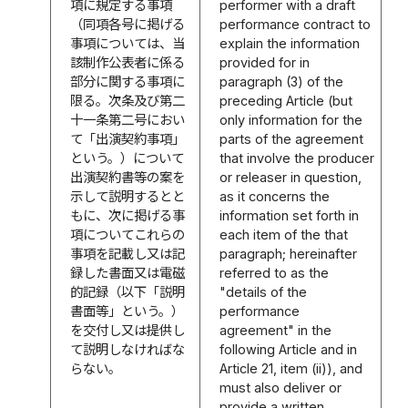
項に規定する事項
performer with a draft
（同項各号に掲げる
performance contract to
事項については、当
explain the information
該制作公表者に係る
provided for in
部分に関する事項に
paragraph (3) of the
限る。次条及び第二
preceding Article (but
十一条第二号におい
only information for the
て「出演契約事項」
parts of the agreement
という。）について
that involve the producer
出演契約書等の案を
or releaser in question,
示して説明するとと
as it concerns the
もに、次に掲げる事
information set forth in
項についてこれらの
each item of the that
事項を記載し又は記
paragraph; hereinafter
録した書面又は電磁
referred to as the
的記録（以下「説明
"details of the
書面等」という。）
performance
を交付し又は提供し
agreement" in the
て説明しなければな
following Article and in
らない。
Article 21, item (ii)), and
must also deliver or
provide a written