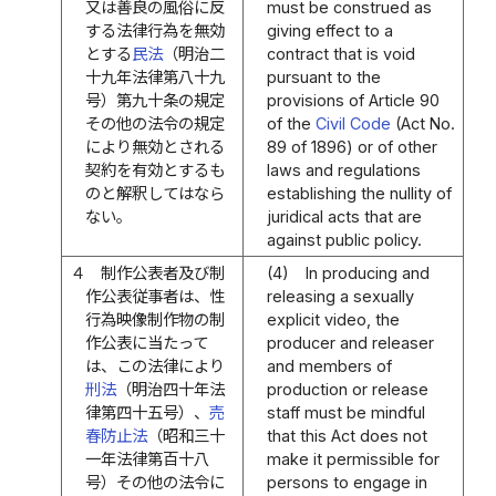
又は善良の風俗に反
must be construed as
する法律行為を無効
giving effect to a
とする
民法
（明治二
contract that is void
十九年法律第八十九
pursuant to the
号）第九十条の規定
provisions of Article 90
その他の法令の規定
of the
Civil Code
(Act No.
により無効とされる
89 of 1896) or of other
契約を有効とするも
laws and regulations
のと解釈してはなら
establishing the nullity of
ない。
juridical acts that are
against public policy.
４
制作公表者及び制
(4)
In producing and
作公表従事者は、性
releasing a sexually
行為映像制作物の制
explicit video, the
作公表に当たって
producer and releaser
は、この法律により
and members of
刑法
（明治四十年法
production or release
律第四十五号）、
売
staff must be mindful
春防止法
（昭和三十
that this Act does not
一年法律第百十八
make it permissible for
号）その他の法令に
persons to engage in