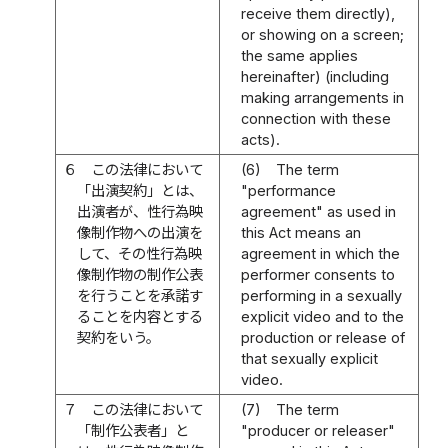
receive them directly),
or showing on a screen;
the same applies
hereinafter) (including
making arrangements in
connection with these
acts).
６
この法律において
(6)
The term
「出演契約」とは、
"performance
出演者が、性行為映
agreement" as used in
像制作物への出演を
this Act means an
して、その性行為映
agreement in which the
像制作物の制作公表
performer consents to
を行うことを承諾す
performing in a sexually
ることを内容とする
explicit video and to the
契約をいう。
production or release of
that sexually explicit
video.
７
この法律において
(7)
The term
「制作公表者」と
"producer or releaser"