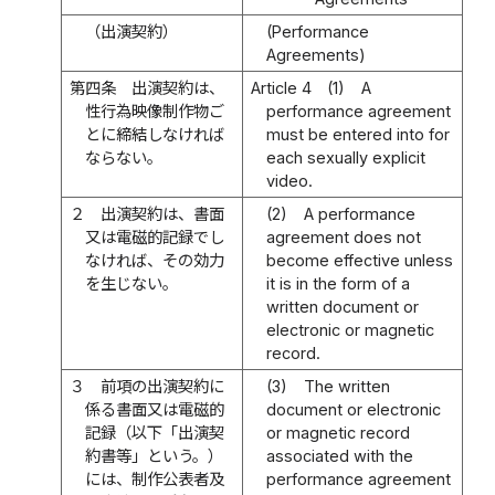
（出演契約）
(Performance
Agreements)
第四条
出演契約は、
Article 4
(1)
A
性行為映像制作物ご
performance agreement
とに締結しなければ
must be entered into for
ならない。
each sexually explicit
video.
２
出演契約は、書面
(2)
A performance
又は電磁的記録でし
agreement does not
なければ、その効力
become effective unless
を生じない。
it is in the form of a
written document or
electronic or magnetic
record.
３
前項の出演契約に
(3)
The written
係る書面又は電磁的
document or electronic
記録（以下「出演契
or magnetic record
約書等」という。）
associated with the
には、制作公表者及
performance agreement