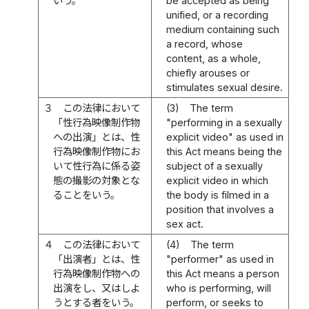
いう。
be accepted as being
unified, or a recording
medium containing such
a record, whose
content, as a whole,
chiefly arouses or
stimulates sexual desire.
３
この法律において
(3)
The term
「性行為映像制作物
"performing in a sexually
への出演」とは、性
explicit video" as used in
行為映像制作物にお
this Act means being the
いて性行為に係る姿
subject of a sexually
態の撮影の対象とな
explicit video in which
ることをいう。
the body is filmed in a
position that involves a
sex act.
４
この法律において
(4)
The term
「出演者」とは、性
"performer" as used in
行為映像制作物への
this Act means a person
出演をし、又はしよ
who is performing, will
うとする者をいう。
perform, or seeks to