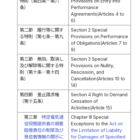
特則（第四条―第六
Provisions on Entry Into
条）
Performance
Agreements(Articles 4 to
6)
第二節 履行等に関す
Section 2 Special
る特則（第七条―第九
Provisions on Performance
条）
of Obligations(Articles 7 to
9)
第三節 無効、取消し
Section 3 Special
及び解除等に関する特
Provisions on Nullity,
則（第十条―第十四
Rescission, and
条）
Cancellation(Articles 10 to
14)
第四節 差止請求権
Section 4 Right to Demand
（第十五条）
Cessation of
Activities(Article 15)
第三章
特定電気通
Chapter III Special
信役務提供者の損害
Exceptions to the
Act on
賠償責任の制限及び
the Limitation of Liability
発信者情報の開示に
for Damages of Specified