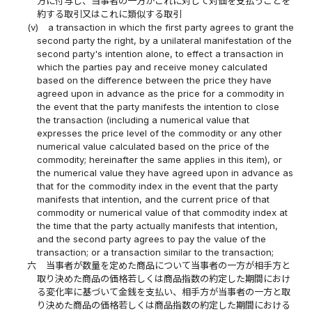
方に付与し、当事者の一方がこれに対して対価を支払うことを
約する取引又はこれに類似する取引
(v)
a transaction in which the first party agrees to grant the
second party the right, by a unilateral manifestation of the
second party's intention alone, to effect a transaction in
which the parties pay and receive money calculated
based on the difference between the price they have
agreed upon in advance as the price for a commodity in
the event that the party manifests the intention to close
the transaction (including a numerical value that
expresses the price level of the commodity or any other
numerical value calculated based on the price of the
commodity; hereinafter the same applies in this item), or
the numerical value they have agreed upon in advance as
that for the commodity index in the event that the party
manifests that intention, and the current price of that
commodity or numerical value of that commodity index at
the time that the party actually manifests that intention,
and the second party agrees to pay the value of the
transaction; or a transaction similar to the transaction;
六
当事者が数量を定めた商品について当事者の一方が相手方と
取り決めた商品の価格若しくは商品指数の約定した期間におけ
る変化率に基づいて金銭を支払い、相手方が当事者の一方と取
り決めた商品の価格若しくは商品指数の約定した期間における