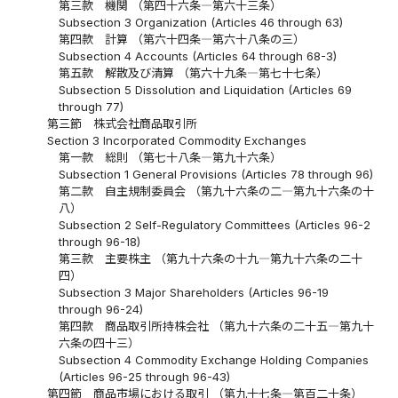
第三款 機関 （第四十六条―第六十三条）
Subsection 3 Organization (Articles 46 through 63)
第四款 計算 （第六十四条―第六十八条の三）
Subsection 4 Accounts (Articles 64 through 68-3)
第五款 解散及び清算 （第六十九条―第七十七条）
Subsection 5 Dissolution and Liquidation (Articles 69
through 77)
第三節 株式会社商品取引所
Section 3 Incorporated Commodity Exchanges
第一款 総則 （第七十八条―第九十六条）
Subsection 1 General Provisions (Articles 78 through 96)
第二款 自主規制委員会 （第九十六条の二―第九十六条の十
八）
Subsection 2 Self-Regulatory Committees (Articles 96-2
through 96-18)
第三款 主要株主 （第九十六条の十九―第九十六条の二十
四）
Subsection 3 Major Shareholders (Articles 96-19
through 96-24)
第四款 商品取引所持株会社 （第九十六条の二十五―第九十
六条の四十三）
Subsection 4 Commodity Exchange Holding Companies
(Articles 96-25 through 96-43)
第四節 商品市場における取引 （第九十七条―第百二十条）