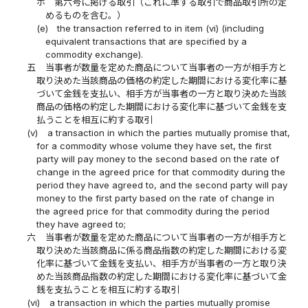
ホ
第六号に掲げる取引（これに準ずる取引で商品取引所の定
めるものを含む。）
(e)
the transaction referred to in item (vi) (including
equivalent transactions that are specified by a
commodity exchange).
五
当事者が数量を定めた商品について当事者の一方が相手方と
取り決めた当該商品の価格の約定した期間における変化率に基
づいて金銭を支払い、相手方が当事者の一方と取り決めた当該
商品の価格の約定した期間における変化率に基づいて金銭を支
払うことを相互に約する取引
(v)
a transaction in which the parties mutually promise that,
for a commodity whose volume they have set, the first
party will pay money to the second based on the rate of
change in the agreed price for that commodity during the
period they have agreed to, and the second party will pay
money to the first party based on the rate of change in
the agreed price for that commodity during the period
they have agreed to;
六
当事者が数量を定めた商品について当事者の一方が相手方と
取り決めた当該商品に係る商品指数の約定した期間における変
化率に基づいて金銭を支払い、相手方が当事者の一方と取り決
めた当該商品指数の約定した期間における変化率に基づいて金
銭を支払うことを相互に約する取引
(vi)
a transaction in which the parties mutually promise