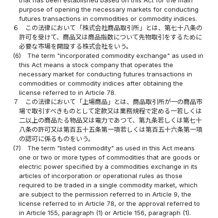
purpose of opening the necessary markets for conducting
futures transactions in commodities or commodity indices.
６
この法律において「株式会社商品取引所」とは、第七十八条の
許可を受けて、商品又は商品指数について先物取引をするために
必要な市場を開設する株式会社をいう。
(6)
The term "incorporated commodity exchange" as used in
this Act means a stock company that operates the
necessary market for conducting futures transactions in
commodities or commodity indices after obtaining the
license referred to in Article 78.
７
この法律において「上場商品」とは、商品取引所が一の商品市
場で取引すべきものとして定款又は業務規程で定める一若しくは
二以上の商品たる物品又は電力であつて、第九条若しくは第七十
八条の許可又は第百五十五条第一項若しくは第百五十六条第一項
の認可に係るものをいう。
(7)
The term "listed commodity" as used in this Act means
one or two or more types of commodities that are goods or
electric power specified by a commodities exchange in its
articles of incorporation or operational rules as those
required to be traded in a single commodity market, which
are subject to the permission referred to in Article 9, the
license referred to in Article 78, or the approval referred to
in Article 155, paragraph (1) or Article 156, paragraph (1).