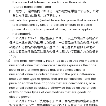
the subject of futures transactions or those similar to
futures transactions); and
四
電力（一定の期間における一定の電力を単位とする取引の対
象となる電力に限る。以下同じ。）
(iv)
electric power (limited to electric power that is subject
to transactions by unit of a certain amount of electric
power during a fixed period of time; the same applies
hereinafter).
２
この法律において「商品指数」とは、二以上の商品たる物品の
価格の水準を総合的に表した数値、一の商品たる物品の価格と他
の商品たる物品の価格の差に基づいて算出された数値その他の二
以上の商品たる物品又は電力の価格に基づいて算出された数値を
いう。
(2)
The term "commodity index" as used in this Act means a
numerical value that comprehensively expresses the price
level of two or more goods that are commodities, a
numerical value calculated based on the price difference
between one type of goods that are commodities, and the
price of another type of goods that are commodities, or a
numerical value calculated otherwise based on the prices
of two or more types of commodities that are goods or
electric power.
３
この法律において「先物取引」とは、商品取引所の定める基準
及び方法に従つて、商品市場において行われる次に掲げる取引を