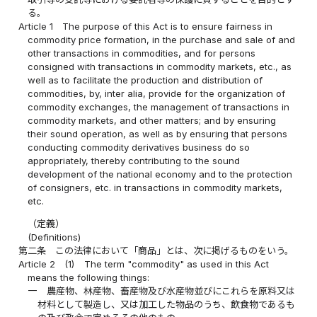
る。
Article 1
The purpose of this Act is to ensure fairness in
commodity price formation, in the purchase and sale of and
other transactions in commodities, and for persons
consigned with transactions in commodity markets, etc., as
well as to facilitate the production and distribution of
commodities, by, inter alia, provide for the organization of
commodity exchanges, the management of transactions in
commodity markets, and other matters; and by ensuring
their sound operation, as well as by ensuring that persons
conducting commodity derivatives business do so
appropriately, thereby contributing to the sound
development of the national economy and to the protection
of consigners, etc. in transactions in commodity markets,
etc.
（定義）
(Definitions)
第二条
この法律において「商品」とは、次に掲げるものをいう。
Article 2
(1)
The term "commodity" as used in this Act
means the following things:
一
農産物、林産物、畜産物及び水産物並びにこれらを原料又は
材料として製造し、又は加工した物品のうち、飲食物であるも