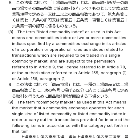
８
この法律において「上場商品指数」とは、商品取引所が一の商
品市場でその商品指数に係る取引を行うべきものとして定款又は
業務規程で定める一又は二以上の商品指数であつて、第九条若し
くは第七十八条の許可又は第百五十五条第一項若しくは第百五十
六条第一項の認可に係るものをいう。
(8)
The term "listed commodity index" as used in this Act
means one commodities index or two or more commodities
indices specified by a commodities exchange in its articles
of incorporation or operational rules as indices related to
transactions which are required to be traded in a single
commodity market, and are subject to the permission
referred to in Article 9, the license referred to in Article 78,
or the authorization referred to in Article 155, paragraph (1)
or Article 156, paragraph (1).
９
この法律において「商品市場」とは、一種の上場商品又は上場
商品指数ごとに、次の各号に掲げる区分に応じて当該各号に定め
る取引を行うために商品取引所が開設する市場をいう。
(9)
The term "commodity market" as used in this Act means
the market that a commodity exchange operates for each
single kind of listed commodity or listed commodity index in
order to carry out the transactions provided for in one of the
following items in accordance with the category set forth in
that item:
一
上場商品に係る商品市場 当該上場商品に係る第三項第一号