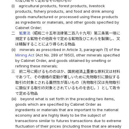
の及び政令で定めるその他のもの
(i)
agricultural products, forest products, livestock
products, fishery products, and food and drink among
goods manufactured or processed using these products
as ingredients or materials, and other goods specified by
Cabinet Order;
二
鉱業法
（昭和二十五年法律第二百八十九号）第三条第一項に
規定する鉱物その他政令で定める鉱物及びこれらを製錬し、又
は精製することにより得られる物品
(ii)
minerals as prescribed in Article 3, paragraph (1) of the
Mining Act
(Act No. 289 of 1950), other minerals specified
by Cabinet Order, and goods obtained by smelting or
refining these minerals;
三
前二号に掲げるもののほか、国民経済上重要な原料又は材料
であつて、その価格の変動が著しいために先物取引に類似する
取引の対象とされる蓋然性が高いもの（先物取引又は先物取引
に類似する取引の対象とされているものを含む。）として政令
で定める物品
(iii)
beyond what is set forth in the preceding two items,
goods which are specified by Cabinet Order as
ingredients or materials that are important to the national
economy and are highly likely to be the subject of
transactions similar to futures transactions due to extreme
fluctuation of their prices (including those that are already