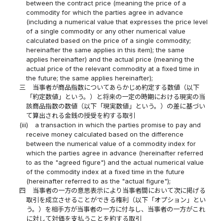
between the contract price (meaning the price of a
commodity for which the parties agree in advance
(including a numerical value that expresses the price level
of a single commodity or any other numerical value
calculated based on the price of a single commodity;
hereinafter the same applies in this item); the same
applies hereinafter) and the actual price (meaning the
actual price of the relevant commodity at a fixed time in
the future; the same applies hereinafter);
三
当事者が商品指数についてあらかじめ約定する数値（以下
「約定数値」という。）と将来の一定の時期における現実の当
該商品指数の数値（以下「現実数値」という。）の差に基づい
て算出される金銭の授受を約する取引
(iii)
a transaction in which the parties promise to pay and
receive money calculated based on the difference
between the numerical value of a commodity index for
which the parties agree in advance (hereinafter referred
to as the "agreed figure") and the actual numerical value
of the commodity index at a fixed time in the future
(hereinafter referred to as the "actual figure");
四
当事者の一方の意思表示により当事者間において次に掲げる
取引を成立させることができる権利（以下「オプション」とい
う。）を相手方が当事者の一方に付与し、当事者の一方がこれ
に対して対価を支払うことを約する取引