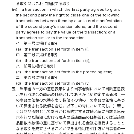
る取引又はこれに類似する取引
(iv)
a transaction in which the first party agrees to grant
the second party the right to close one of the following
transactions between them by a unilateral manifestation
of the second party's intention alone, and the second
party agrees to pay the value of the transaction; or a
transaction similar to the transaction:
イ
第一号に掲げる取引
(a)
the transaction set forth in item (i);
ロ
第二号に掲げる取引
(b)
the transaction set forth in item (ii);
ハ
前号に掲げる取引
(c)
the transaction set forth in the preceding item;
ニ
第六号に掲げる取引
(d)
the transaction set forth in item (vi).
五
当事者の一方の意思表示により当事者間において当該意思表
示を行う場合の商品の価格としてあらかじめ約定する価格（一
の商品の価格の水準を表す数値その他の一の商品の価格に基づ
いて算出される数値を含む。以下この号において同じ。）若し
くは商品指数としてあらかじめ約定する数値と現に当該意思表
示を行つた時期における現実の当該商品の価格若しくは当該商
品指数の数値の差に基づいて算出される金銭を授受することと
なる取引を成立させることができる権利を相手方が当事者の一