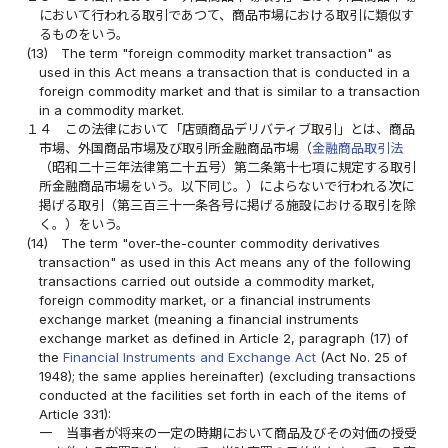
において行われる取引であつて、商品市場における取引に類似す
るものをいう。
(13)
The term "foreign commodity market transaction" as
used in this Act means a transaction that is conducted in a
foreign commodity market and that is similar to a transaction
in a commodity market.
１４
この法律において「店頭商品デリバティブ取引」とは、商品
市場、外国商品市場及び取引所金融商品市場（
金融商品取引法
（昭和二十三年法律第二十五号）第二条第十七項に規定する取引
所金融商品市場をいう。以下同じ。）によらないで行われる次に
掲げる取引（第三百三十一条各号に掲げる施設における取引を除
く。）をいう。
(14)
The term "over-the-counter commodity derivatives
transaction" as used in this Act means any of the following
transactions carried out outside a commodity market,
foreign commodity market, or a financial instruments
exchange market (meaning a financial instruments
exchange market as defined in Article 2, paragraph (17) of
the
Financial Instruments and Exchange Act
(Act No. 25 of
1948); the same applies hereinafter) (excluding transactions
conducted at the facilities set forth in each of the items of
Article 331):
一
当事者が将来の一定の時期において商品及びその対価の授受