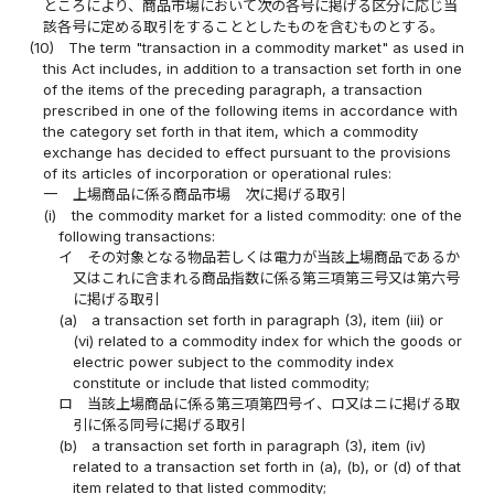
ところにより、商品市場において次の各号に掲げる区分に応じ当
該各号に定める取引をすることとしたものを含むものとする。
(10)
The term "transaction in a commodity market" as used in
this Act includes, in addition to a transaction set forth in one
of the items of the preceding paragraph, a transaction
prescribed in one of the following items in accordance with
the category set forth in that item, which a commodity
exchange has decided to effect pursuant to the provisions
of its articles of incorporation or operational rules:
一
上場商品に係る商品市場 次に掲げる取引
(i)
the commodity market for a listed commodity: one of the
following transactions:
イ
その対象となる物品若しくは電力が当該上場商品であるか
又はこれに含まれる商品指数に係る第三項第三号又は第六号
に掲げる取引
(a)
a transaction set forth in paragraph (3), item (iii) or
(vi) related to a commodity index for which the goods or
electric power subject to the commodity index
constitute or include that listed commodity;
ロ
当該上場商品に係る第三項第四号イ、ロ又はニに掲げる取
引に係る同号に掲げる取引
(b)
a transaction set forth in paragraph (3), item (iv)
related to a transaction set forth in (a), (b), or (d) of that
item related to that listed commodity;