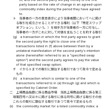
party based on the rate of change in an agreed-upon
commodity index during the period they have agreed
to.
ト
当事者の一方の意思表示により当事者間においてヘに掲げ
る取引を成立させることができる権利（以下「特定スワップ
オプション」という。）を相手方が当事者の一方に付与し、
当事者の一方がこれに対して対価を支払うことを約する取引
(g)
a transaction in which the first party agrees to grant
the second party the right to close one of the
transactions listed in (f) above between them by a
unilateral manifestation of the second party's intention
alone (hereinafter referred to as a "specified swap
option") and the second party agrees to pay the value
of that specified swap option;
チ
イからトまでの取引に類似する取引であつて政令で定める
もの
(h)
a transaction which is similar to one of the
transactions referred to in (a) through (g) and which is
specified by Cabinet Order.
二
上場商品指数に係る商品市場 当該上場商品指数に係る第三
項第四号ハ又はホに掲げる取引に係る同号に掲げる取引その他
これらの取引に類似する取引であつて政令で定めるもの
(ii)
the commodity market for a listed commodity index: a