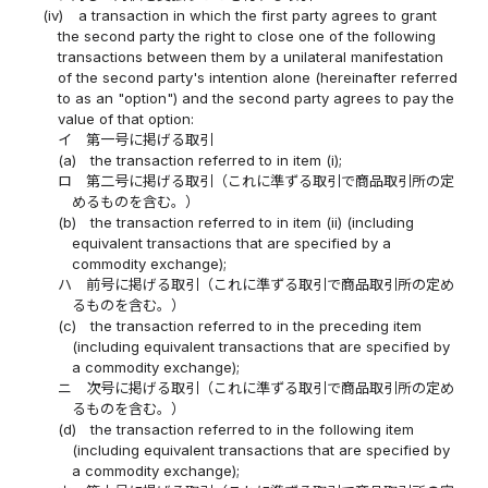
(iv)
a transaction in which the first party agrees to grant
the second party the right to close one of the following
transactions between them by a unilateral manifestation
of the second party's intention alone (hereinafter referred
to as an "option") and the second party agrees to pay the
value of that option:
イ
第一号に掲げる取引
(a)
the transaction referred to in item (i);
ロ
第二号に掲げる取引（これに準ずる取引で商品取引所の定
めるものを含む。）
(b)
the transaction referred to in item (ii) (including
equivalent transactions that are specified by a
commodity exchange);
ハ
前号に掲げる取引（これに準ずる取引で商品取引所の定め
るものを含む。）
(c)
the transaction referred to in the preceding item
(including equivalent transactions that are specified by
a commodity exchange);
ニ
次号に掲げる取引（これに準ずる取引で商品取引所の定め
るものを含む。）
(d)
the transaction referred to in the following item
(including equivalent transactions that are specified by
a commodity exchange);