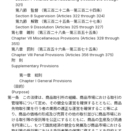
321)
第八節 監督 （第三百二十二条―第三百二十四条）
Section 8 Supervision (Articles 322 through 324)
第九節 解散 （第三百二十五条―第三百二十七条）
Section 9 Dissolution (Articles 325 through 327)
第七章 雑則 （第三百二十八条―第三百五十五条）
Chapter VII Miscellaneous Provisions (Articles 328 through
355)
第八章 罰則 （第三百五十六条―第三百七十五条）
Chapter VIII Penal Provisions (Articles 356 through 375)
附 則
Supplementary Provisions
第一章 総則
Chapter I General Provisions
（目的）
(Purpose)
第一条
この法律は、商品取引所の組織、商品市場における取引の
管理等について定め、その健全な運営を確保するとともに、商品
先物取引業を行う者の業務の適正な運営を確保すること等によ
り、商品の価格の形成及び売買その他の取引並びに商品市場にお
ける取引等の受託等を公正にするとともに、商品の生産及び流通
を円滑にし、もつて国民経済の健全な発展及び商品市場における
取引等の受託等における委託者等の保護に資することを目的とす