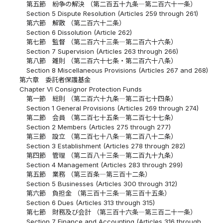
第五節 紛争の解決 （第二百五十九条―第二百六十一条）
Section 5 Dispute Resolution (Articles 259 through 261)
第六節 解散 （第二百六十二条）
Section 6 Dissolution (Article 262)
第七節 監督 （第二百六十三条―第二百六十六条）
Section 7 Supervision (Articles 263 through 266)
第八節 雑則 （第二百六十七条・第二百六十八条）
Section 8 Miscellaneous Provisions (Articles 267 and 268)
第六章 委託者保護基金
Chapter VI Consignor Protection Funds
第一節 総則 （第二百六十九条―第二百七十四条）
Section 1 General Provisions (Articles 269 through 274)
第二節 会員 （第二百七十五条―第二百七十七条）
Section 2 Members (Articles 275 through 277)
第三節 設立 （第二百七十八条―第二百八十二条）
Section 3 Establishment (Articles 278 through 282)
第四節 管理 （第二百八十三条―第二百九十九条）
Section 4 Management (Articles 283 through 299)
第五節 業務 （第三百条―第三百十二条）
Section 5 Businesses (Articles 300 through 312)
第六節 負担金 （第三百十三条―第三百十五条）
Section 6 Dues (Articles 313 through 315)
第七節 財務及び会計 （第三百十六条―第三百二十一条）
Section 7 Finance and Accounting (Articles 316 through