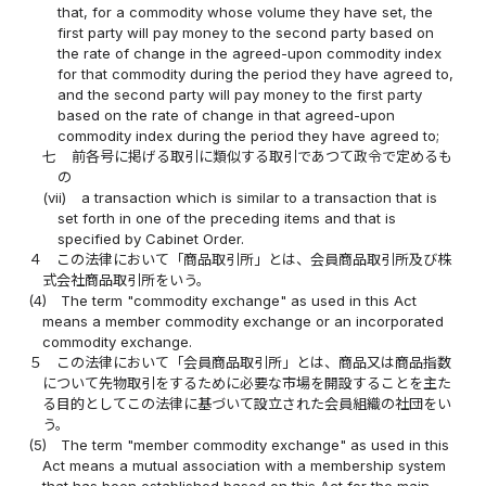
that, for a commodity whose volume they have set, the
first party will pay money to the second party based on
the rate of change in the agreed-upon commodity index
for that commodity during the period they have agreed to,
and the second party will pay money to the first party
based on the rate of change in that agreed-upon
commodity index during the period they have agreed to;
七
前各号に掲げる取引に類似する取引であつて政令で定めるも
の
(vii)
a transaction which is similar to a transaction that is
set forth in one of the preceding items and that is
specified by Cabinet Order.
４
この法律において「商品取引所」とは、会員商品取引所及び株
式会社商品取引所をいう。
(4)
The term "commodity exchange" as used in this Act
means a member commodity exchange or an incorporated
commodity exchange.
５
この法律において「会員商品取引所」とは、商品又は商品指数
について先物取引をするために必要な市場を開設することを主た
る目的としてこの法律に基づいて設立された会員組織の社団をい
う。
(5)
The term "member commodity exchange" as used in this
Act means a mutual association with a membership system
that has been established based on this Act for the main