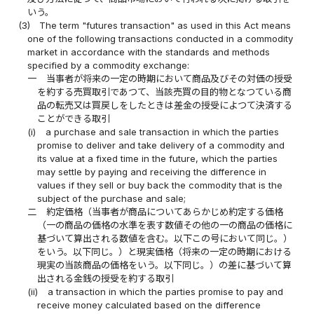
いう。
(3)
The term "futures transaction" as used in this Act means
one of the following transactions conducted in a commodity
market in accordance with the standards and methods
specified by a commodity exchange:
一
当事者が将来の一定の時期において商品及びその対価の授受
を約する売買取引であつて、当該売買の目的物となつている商
品の転売又は買戻しをしたときは差金の授受によつて決済する
ことができる取引
(i)
a purchase and sale transaction in which the parties
promise to deliver and take delivery of a commodity and
its value at a fixed time in the future, which the parties
may settle by paying and receiving the difference in
values if they sell or buy back the commodity that is the
subject of the purchase and sale;
二
約定価格（当事者が商品についてあらかじめ約定する価格
（一の商品の価格の水準を表す数値その他の一の商品の価格に
基づいて算出される数値を含む。以下この号において同じ。）
をいう。以下同じ。）と現実価格（将来の一定の時期における
現実の当該商品の価格をいう。以下同じ。）の差に基づいて算
出される金銭の授受を約する取引
(ii)
a transaction in which the parties promise to pay and
receive money calculated based on the difference