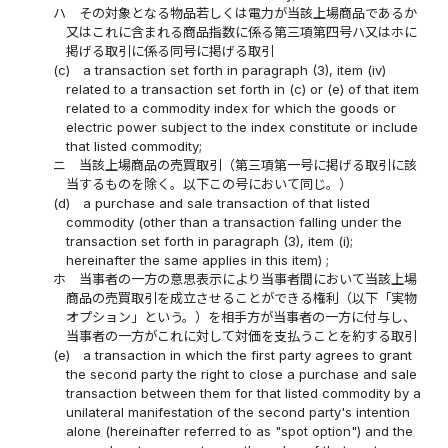
ハ
その対象となる物品若しくは電力が当該上場商品であるか
又はこれに含まれる商品指数に係る第三項第四号ハ又はホに
掲げる取引に係る同号に掲げる取引
(c)
a transaction set forth in paragraph (3), item (iv)
related to a transaction set forth in (c) or (e) of that item
related to a commodity index for which the goods or
electric power subject to the index constitute or include
that listed commodity;
ニ
当該上場商品の売買取引（第三項第一号に掲げる取引に該
当するものを除く。以下この号において同じ。）
(d)
a purchase and sale transaction of that listed
commodity (other than a transaction falling under the
transaction set forth in paragraph (3), item (i);
hereinafter the same applies in this item) ;
ホ
当事者の一方の意思表示により当事者間において当該上場
商品の売買取引を成立させることができる権利（以下「実物
オプション」という。）を相手方が当事者の一方に付与し、
当事者の一方がこれに対して対価を支払うことを約する取引
(e)
a transaction in which the first party agrees to grant
the second party the right to close a purchase and sale
transaction between them for that listed commodity by a
unilateral manifestation of the second party's intention
alone (hereinafter referred to as "spot option") and the