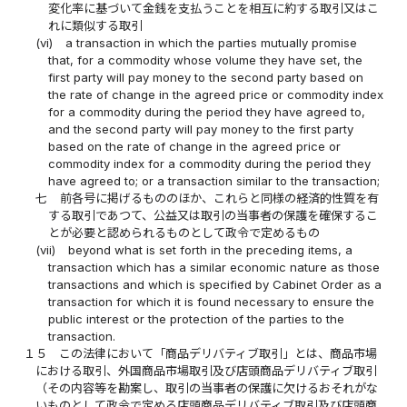
変化率に基づいて金銭を支払うことを相互に約する取引又はこ
れに類似する取引
(vi)
a transaction in which the parties mutually promise
that, for a commodity whose volume they have set, the
first party will pay money to the second party based on
the rate of change in the agreed price or commodity index
for a commodity during the period they have agreed to,
and the second party will pay money to the first party
based on the rate of change in the agreed price or
commodity index for a commodity during the period they
have agreed to; or a transaction similar to the transaction;
七
前各号に掲げるもののほか、これらと同様の経済的性質を有
する取引であつて、公益又は取引の当事者の保護を確保するこ
とが必要と認められるものとして政令で定めるもの
(vii)
beyond what is set forth in the preceding items, a
transaction which has a similar economic nature as those
transactions and which is specified by Cabinet Order as a
transaction for which it is found necessary to ensure the
public interest or the protection of the parties to the
transaction.
１５
この法律において「商品デリバティブ取引」とは、商品市場
における取引、外国商品市場取引及び店頭商品デリバティブ取引
（その内容等を勘案し、取引の当事者の保護に欠けるおそれがな
いものとして政令で定める店頭商品デリバティブ取引及び店頭商