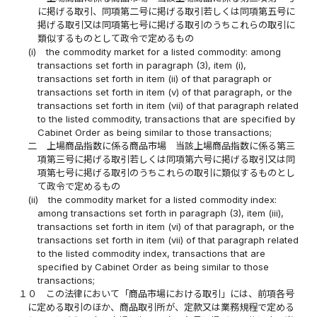
に掲げる取引、同項第二号に掲げる取引若しくは同項第五号に
掲げる取引又は同項第七号に掲げる取引のうちこれらの取引に
類似するものとして政令で定めるもの
(i)
the commodity market for a listed commodity: among
transactions set forth in paragraph (3), item (i),
transactions set forth in item (ii) of that paragraph or
transactions set forth in item (v) of that paragraph, or the
transactions set forth in item (vii) of that paragraph related
to the listed commodity, transactions that are specified by
Cabinet Order as being similar to those transactions;
二
上場商品指数に係る商品市場 当該上場商品指数に係る第三
項第三号に掲げる取引若しくは同項第六号に掲げる取引又は同
項第七号に掲げる取引のうちこれらの取引に類似するものとし
て政令で定めるもの
(ii)
the commodity market for a listed commodity index:
among transactions set forth in paragraph (3), item (iii),
transactions set forth in item (vi) of that paragraph, or the
transactions set forth in item (vii) of that paragraph related
to the listed commodity index, transactions that are
specified by Cabinet Order as being similar to those
transactions;
１０
この法律において「商品市場における取引」には、前項各号
に定める取引のほか、商品取引所が、定款又は業務規程で定める