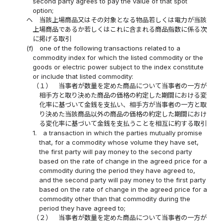
second party agrees to pay the value of that spot
option;
ヘ
当該上場商品又はその対象となる物品若しくは電力が当該
上場商品であるか若しくはこれに含まれる商品指数に係る次
に掲げる取引
(f)
one of the following transactions related to a
commodity index for which the listed commodity or the
goods or electric power subject to the index constitute
or include that listed commodity:
（１）
当事者が数量を定めた商品について当事者の一方が
相手方と取り決めた商品の価格の約定した期間における変
化率に基づいて金銭を支払い、相手方が当事者の一方と取
り決めた当該商品以外の商品の価格の約定した期間におけ
る変化率に基づいて金銭を支払うことを相互に約する取引
1.
a transaction in which the parties mutually promise
that, for a commodity whose volume they have set,
the first party will pay money to the second party
based on the rate of change in the agreed price for a
commodity during the period they have agreed to,
and the second party will pay money to the first party
based on the rate of change in the agreed price for a
commodity other than that commodity during the
period they have agreed to;
（２）
当事者が数量を定めた商品について当事者の一方が