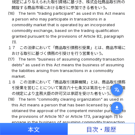
規定により与えられた取引資格に基づき、株式会社商品取引所の
開設する商品市場における取引に参加できる者をいう。
(16)
The term "trading participant" as used in this Act means
a person who may participate in transactions in a
commodity market that is operated by an incorporated
commodity exchange, based on the trading qualification
granted pursuant to the provisions of Article 82, paragraph
(1).
１７
この法律において「商品取引債務引受業」とは、商品市場に
おける取引に基づく債務の引受けを行う営業をいう。
(17)
The term "business of assuming commodity transaction
debts" as used in this Act means the business of assuming
the liabilities arising from transactions in a commodity
market.
１８
この法律において「商品取引清算機関」とは、商品取引債務
引受業を営むことについて第百六十七条又は第百七十三条第一項
translate
の規定により主務大臣の許可又は承認を受けた者をいう。
(18)
The term "commodity clearing organization" as used in
this Act means a person that has been licensed by or has
download
obtained the approval of the competent minister pursuant to
the provisions of Article 167 or Article 173, paragraph (1) to
engage in the business of assuming commodity transaction
debts.
本文
目次・履歴
１９
この法律において「清算参加者」とは、第百七十四条第一項