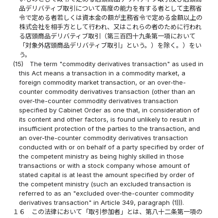
品デリバティブ取引について高度の能力を有する者として主務省
令で定める者若しくは資本金の額が主務省令で定める金額以上の
株式会社を相手方として行われ、又はこれらの者のために行われ
る店頭商品デリバティブ取引（第三百四十九条第一項において
「対象外店頭商品デリバティブ取引」という。）を除く。）をい
う。
(15)
The term "commodity derivatives transaction" as used in
this Act means a transaction in a commodity market, a
foreign commodity market transaction, or an over-the-
counter commodity derivatives transaction (other than an
over-the-counter commodity derivatives transaction
specified by Cabinet Order as one that, in consideration of
its content and other factors, is found unlikely to result in
insufficient protection of the parties to the transaction, and
an over-the-counter commodity derivatives transaction
conducted with or on behalf of a party specified by order of
the competent ministry as being highly skilled in those
transactions or with a stock company whose amount of
stated capital is at least the amount specified by order of
the competent ministry (such an excluded transaction is
referred to as an "excluded over-the-counter commodity
derivatives transaction" in Article 349, paragraph (1))).
１６
この法律において「取引参加者」とは、第八十二条第一項の