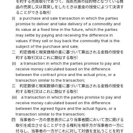
を約する売買取引であつて、当該売買の目的物となつている商
品の売戻し又は買戻しをしたときは差金の授受によつて決済す
ることができる取引
(i)
a purchase and sale transaction in which the parties
promise to deliver and take delivery of a commodity and
its value at a fixed time in the future, which the parties
may settle by paying and receiving the difference in
values if they sell or buy back the commodity that is the
subject of the purchase and sale;
二
約定価格と現実価格の差に基づいて算出される金銭の授受を
約する取引又はこれに類似する取引
(ii)
a transaction in which the parties promise to pay and
receive money calculated based on the difference
between the contract price and the actual price, or a
transaction similar to the transaction;
三
約定数値と現実数値の差に基づいて算出される金銭の授受を
約する取引又はこれに類似する取引
(iii)
a transaction in which the parties promise to pay and
receive money calculated based on the difference
between the agreed figure and the actual figure, or a
transaction similar to the transaction;
四
当事者の一方の意思表示により当事者間において次に掲げる
取引を成立させることができる権利を相手方が当事者の一方に
付与し、当事者の一方がこれに対して対価を支払うことを約す