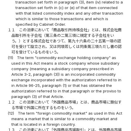
transaction set forth in paragraph (3), item (iv) related to a
transaction set forth in (c) or (e) of that item connected
with that listed commodity index and any other transaction
which is similar to those transactions and which is
specified by Cabinet Order.
１１
この法律において「商品取引所持株会社」とは、株式会社商
品取引所を子会社（第三条の二第三項に規定する子会社をい
う。）とする株式会社であつて、第九十六条の二十五第一項の認
可を受けて設立され、又は同項若しくは同条第三項ただし書の認
可を受けているものをいう。
(11)
The term "commodity exchange holding company" as
used in this Act means a stock company whose subsidiary
company (meaning a subsidiary company prescribed in
Article 3-2, paragraph (3)) is an incorporated commodity
exchange incorporated with the authorization referred to in
in Article 96-25, paragraph (1) or that has obtained the
authorization referred to in that paragraph or the proviso to
paragraph (3) of that Article.
１２
この法律において「外国商品市場」とは、商品市場に類似す
る市場で外国に所在するものをいう。
(12)
The term "foreign commodity market" as used in this Act
means a market that is similar to a commodity market and
that is located in a foreign country.
１３
この法律において「外国商品市場取引」とは、外国商品市場