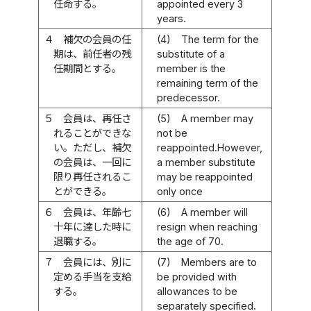
任命する。
appointed every 3
years.
４
補欠の会員の任
(4)
The term for the
期は、前任者の残
substitute of a
任期間とする。
member is the
remaining term of the
predecessor.
５
会員は、再任さ
(5)
A member may
れることができな
not be
い。ただし、補欠
reappointed.However,
の会員は、一回に
a member substitute
限り再任されるこ
may be reappointed
とができる。
only once
６
会員は、年齢七
(6)
A member will
十年に達した時に
resign when reaching
退職する。
the age of 70.
７
会員には、別に
(7)
Members are to
定める手当を支給
be provided with
する。
allowances to be
separately specified.