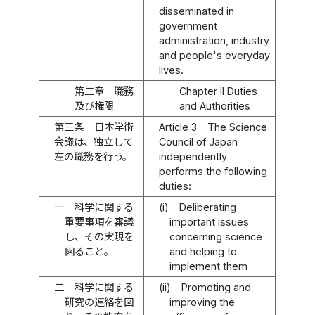
disseminated in
government
administration, industry
and people's everyday
lives.
第二章 職務
Chapter II Duties
及び権限
and Authorities
第三条
日本学術
Article 3
The Science
会議は、独立して
Council of Japan
左の職務を行う。
independently
performs the following
duties:
一
科学に関する
(i)
Deliberating
重要事項を審議
important issues
し、その実現を
concerning science
図ること。
and helping to
implement them
二
科学に関する
(ii)
Promoting and
研究の連絡を図
improving the