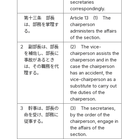
secretaries
correspondingly.
第十三条
部長
Article 13
(1)
The
は、部務を掌理す
chairperson
る。
administers the affairs
of the section.
２
副部長は、部長
(2)
The vice-
を補佐し、部長に
chairperson assists the
事故があるとき
chairperson and in the
は、その職務を代
case the chairperson
理する。
has an accident, the
vice-chairperson as a
substitute to carry out
the duties of the
chairperson.
３
幹事は、部長の
(3)
The secretaries,
命を受け、部務に
by the order of the
従事する。
chairperson, engage in
the affairs of the
section.