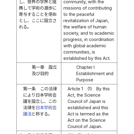
し、世界の学界と提
community, with the
携して学術の進歩に
missions of contributing
寄与することを使命
to the peaceful
とし、ここに設立さ
revitalization of Japan,
れる。
the welfare of human
society, and to academic
progress, in coordination
with global academic
communities, is
established by this Act.
第一章 設立
Chapter I
及び目的
Establishment and
Purpose
第一条
この法律
Article 1
(1)
By this
により日本学術会
Act, the Science
議を設立し、この
Council of Japan is
法律を
日本学術会
established and this
議法
と称する。
Act is termed as the
Act on the Science
Council of Japan.