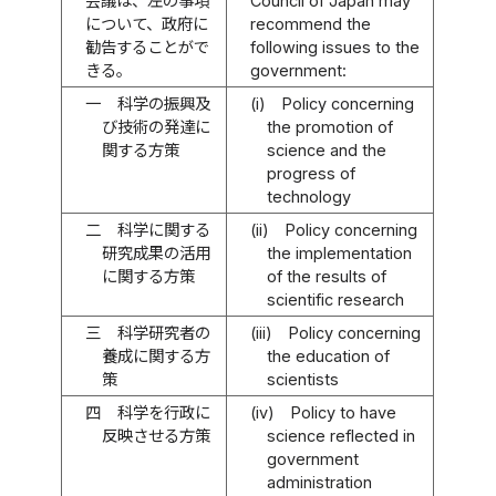
会議は、左の事項
Council of Japan may
について、政府に
recommend the
勧告することがで
following issues to the
きる。
government:
一
科学の振興及
(i)
Policy concerning
び技術の発達に
the promotion of
関する方策
science and the
progress of
technology
二
科学に関する
(ii)
Policy concerning
研究成果の活用
the implementation
に関する方策
of the results of
scientific research
三
科学研究者の
(iii)
Policy concerning
養成に関する方
the education of
策
scientists
四
科学を行政に
(iv)
Policy to have
反映させる方策
science reflected in
government
administration