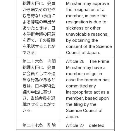
総理大臣は、会員
Minister may approve
から病気その他や
the resignation of a
むを得ない事由に
member, in case the
よる辞職の申出が
resignation is due to
あつたときは、日
sickness or other
本学術会議の同意
unavoidable reasons,
を得て、その辞職
by obtaining the
を承認することが
consent of the Science
できる。
Council of Japan.
第二十六条
内閣
Article 26
The Prime
総理大臣は、会員
Minister may have a
に会員として不適
member resign, in
当な行為があると
case the member has
きは、日本学術会
committed any
議の申出に基づ
inappropriate act as a
き、当該会員を退
member, based upon
職させることがで
the filing by the
きる。
Science Council of
Japan.
第二十七条
削除
Article 27
deleted