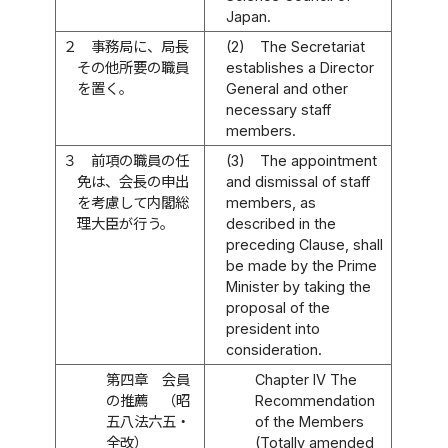
Japan.
２
事務局に、局長
(2)
The Secretariat
その他所要の職員
establishes a Director
を置く。
General and other
necessary staff
members.
３
前項の職員の任
(3)
The appointment
免は、会長の申出
and dismissal of staff
を考慮して内閣総
members, as
理大臣が行う。
described in the
preceding Clause, shall
be made by the Prime
Minister by taking the
proposal of the
president into
consideration.
第四章 会員
Chapter IV The
の推薦 （昭
Recommendation
五八法六五・
of the Members
全改）
(Totally amended