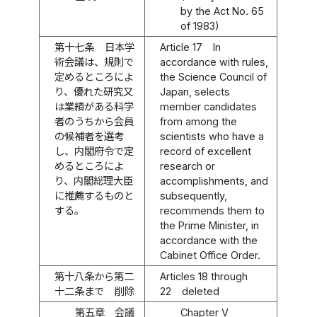
by the Act No. 65
of 1983)
第十七条
日本学
Article 17
In
術会議は、規則で
accordance with rules,
定めるところによ
the Science Council of
り、優れた研究又
Japan, selects
は業績がある科学
member candidates
者のうちから会員
from among the
の候補者を選考
scientists who have a
し、内閣府令で定
record of excellent
めるところによ
research or
り、内閣総理大臣
accomplishments, and
に推薦するものと
subsequently,
する。
recommends them to
the Prime Minister, in
accordance with the
Cabinet Office Order.
第十八条から第二
Articles 18 through
十二条まで
削除
22
deleted
第五章 会議
Chapter V