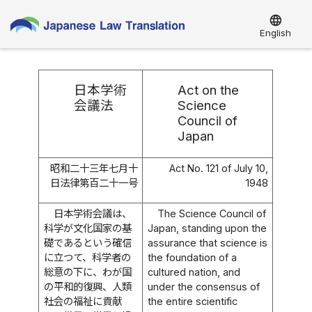
language
English
日本学術
Act on the
会議法
Science
Council of
Japan
昭和二十三年七月十
Act No. 121 of July 10,
日法律第百二十一号
1948
日本学術会議は、
The Science Council of
科学が文化国家の基
Japan, standing upon the
礎であるという確信
assurance that science is
に立つて、科学者の
the foundation of a
総意の下に、わが国
cultured nation, and
の平和的復興、人類
under the consensus of
社会の福祉に貢献
the entire scientific