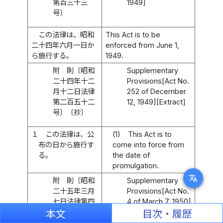
第百三十三
1949]
号〕
この法律は、昭和
This Act is to be
二十四年六月一日か
enforced from June 1,
ら施行する。
1949.
附 則〔昭和
Supplementary
二十四年十二
Provisions[Act No.
月十二日法律
252 of December
第二百五十二
12, 1949][Extract]
号〕〔抄〕
１
この法律は、公
(1)
This Act is to
布の日から施行す
come into force from
る。
the date of
promulgation.
translate
附 則〔昭和
Supplementary
二十五年三月
Provisions[Act No.
七日法律第四
4 of March 7, 1950]
号〕
本文
目次・履歴