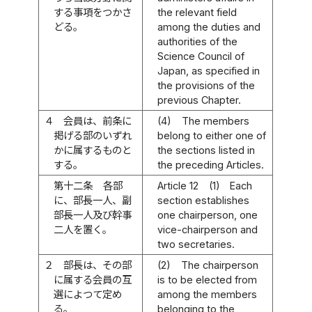
する事項をつかさ
the relevant field
どる。
among the duties and
authorities of the
Science Council of
Japan, as specified in
the provisions of the
previous Chapter.
４
会員は、前条に
(4)
The members
掲げる部のいずれ
belong to either one of
かに属するものと
the sections listed in
する。
the preceding Articles.
第十二条
各部
Article 12
(1)
Each
に、部長一人、副
section establishes
部長一人及び幹事
one chairperson, one
二人を置く。
vice-chairperson and
two secretaries.
２
部長は、その部
(2)
The chairperson
に属する会員の互
is to be elected from
選によつて定め
among the members
る。
belonging to the