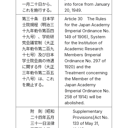
一月二十日から、
into force from January
これを施行する。
20, 1949.
第三十条
日本学
Article 30
The Rules
士院規程（明治三
for the Japan Academy
十九年勅令第百四
(Imperial Ordinance No.
十九号）、学術研
149 of 1906), System
究会議官制（大正
for the Institution of
九年勅令第二百九
Academic Research
十七号）及び日本
Members (Imperial
学士院会員の待遇
Ordinance No. 297 of
に関する件（大正
1920) and the
三年勅令第二百五
Treatment concerning
十八号）は、これ
the Member of the
を廃止する。
Japan Academy
(Imperial Ordinance No.
258 of 1914) will be
abolished.
附 則〔昭和
Supplementary
二十四年五月
Provisions[Act No.
三十一日法律
133 of May 31,