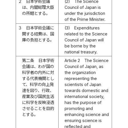
２
日本学術会議
(2)
The Science
は、内閣総理大臣
Council of Japan is
の所轄とする。
under the jurisdiction
of the Prime Minister.
３
日本学術会議に
(3)
Expenditures
関する経費は、国
related to the Science
庫の負担とする。
Council of Japan will
be borne by the
national treasury.
第二条
日本学術
Article 2
The Science
会議は、わが国の
Council of Japan, as
科学者の内外に対
the organization
する代表機関とし
representing the
て、科学の向上発
scientists of Japan
達を図り、行政、
towards domestic and
産業及び国民生活
international society,
に科学を反映浸透
has the purpose of
させることを目的
promoting and
とする。
enhancing science and
ensuring science is
reflected and