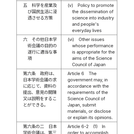
五
科学を産業及
(v)
Policy to promote
び国民生活に浸
the dissemination of
透させる方策
science into industry
and people's
everyday lives
六
その他日本学
(vi)
Other issues
術会議の目的の
whose performance
遂行に適当な事
is appropriate for the
項
aims of the Science
Council of Japan
第六条
政府は、
Article 6
The
日本学術会議の求
government may, in
に応じて、資料の
accordance with the
提出、意見の開陳
requirements of the
又は説明をするこ
Science Council of
とができる。
Japan, submit
materials, or disclose
or explain its opinions.
第六条の二
日本
Article 6-2
(1)
In
学術会議は、第三
order to accomplish