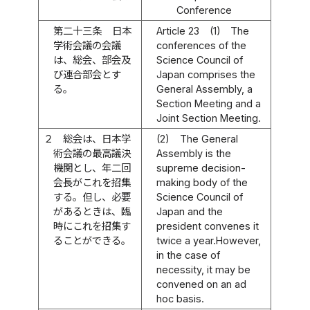
Conference
第二十三条
日本
Article 23
(1)
The
学術会議の会議
conferences of the
は、総会、部会及
Science Council of
び連合部会とす
Japan comprises the
る。
General Assembly, a
Section Meeting and a
Joint Section Meeting.
２
総会は、日本学
(2)
The General
術会議の最高議決
Assembly is the
機関とし、年二回
supreme decision-
会長がこれを招集
making body of the
する。但し、必要
Science Council of
があるときは、臨
Japan and the
時にこれを招集す
president convenes it
ることができる。
twice a year.However,
in the case of
necessity, it may be
convened on an ad
hoc basis.