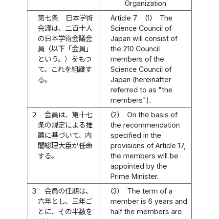
Organization
第七条
日本学術
Article 7
(1)
The
会議は、二百十人
Science Council of
の日本学術会議会
Japan will consist of
員（以下「会員」
the 210 Council
という。）をもつ
members of the
て、これを組織す
Science Council of
る。
Japan (hereinafter
referred to as "the
members").
２
会員は、第十七
(2)
On the basis of
条の規定による推
the recommendation
薦に基づいて、内
specified in the
閣総理大臣が任命
provisions of Article 17,
する。
the members will be
appointed by the
Prime Minister.
３
会員の任期は、
(3)
The term of a
六年とし、三年ご
member is 6 years and
とに、その半数を
half the members are