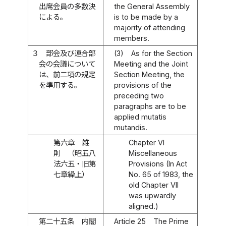
出席会員の多数決
the General Assembly
による。
is to be made by a
majority of attending
members.
３
部会及び連合部
(3)
As for the Section
会の会議について
Meeting and the Joint
は、前二項の規定
Section Meeting, the
を準用する。
provisions of the
preceding two
paragraphs are to be
applied mutatis
mutandis.
第六章 雑
Chapter VI
則 （昭五八
Miscellaneous
法六五・旧第
Provisions (In Act
七章繰上）
No. 65 of 1983, the
old Chapter VII
was upwardly
aligned.)
第二十五条
内閣
Article 25
The Prime