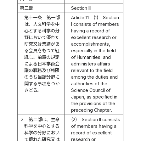
第三部
Section III
第十一条
第一部
Article 11
(1)
Section
は、人文科学を中
I consists of members
心とする科学の分
having a record of
野において優れた
excellent research or
研究又は業績があ
accomplishments,
る会員をもつて組
especially in the field
織し、前章の規定
of Humanities, and
による日本学術会
administers affairs
議の職務及び権限
relevant to the field
のうち当該分野に
among the duties and
関する事項をつか
authorities of the
さどる。
Science Council of
Japan, as specified in
the provisions of the
preceding Chapter.
２
第二部は、生命
(2)
Section II consists
科学を中心とする
of members having a
科学の分野におい
record of excellent
て優れた研究又は
research or