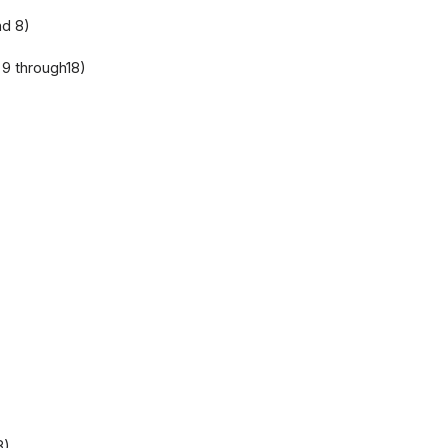
nd 8)
 9 through18)
8)