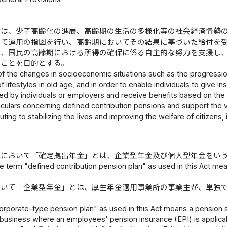
律は、少子高齢化の進展、高齢期の生活の多様化等の社会経済情勢
いて運用の指図を行い、高齢期においてその結果に基づいた給付を
め、国民の高齢期における所得の確保に係る自主的な努力を支援し
ることを目的とする。
t of the changes in socioeconomic situations such as the progressio
of lifestyles in old age, and in order to enable individuals to give 
ed by individuals or employers and receive benefits based on the 
culars concerning defined contribution pensions and support the vo
uting to stabilizing the lives and improving the welfare of citizens,
律において「確定拠出年金」とは、企業型年金及び個人型年金をい
e term "defined contribution pension plan" as used in this Act me
おいて「企業型年金」とは、厚生年金適用事業所の事業主が、単独
orporate-type pension plan" as used in this Act means a pension
 business where an employees' pension insurance (EPI) is applicab