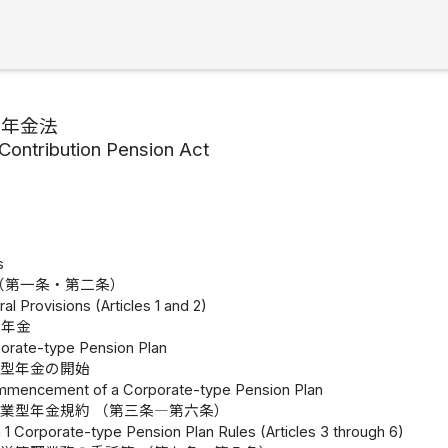
出年金法
Contribution Pension Act
s
（第一条・第二条）
al Provisions (Articles 1 and 2)
型年金
porate-type Pension Plan
業型年金の開始
ommencement of a Corporate-type Pension Plan
業型年金規約 （第三条―第六条）
 1 Corporate-type Pension Plan Rules (Articles 3 through 6)