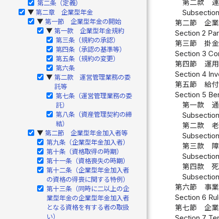
第二款 運
第二条（定義）
第二章 企業型年金
Subsection
▶
第一節 企業型年金の開始
▶
第二節 企業
第一款 企業型年金規約
▶
Section 2 Par
第三条（規約の承認）
第三節 掛金
第四条（承認の基準等）
Section 3 Con
第五条（規約の変更）
第四節 運用
第六条
Section 4 Inv
第二款 運営管理業務の委
▶
第五節 給
託等
Section 5 Be
第七条（運営管理業務の委
第一款 通
託）
第八条（資産管理契約の締
Subsection
結）
第二款 老
第二節 企業型年金加入者等
▶
Subsection
第九条（企業型年金加入者）
第三款 障
第十条（資格取得の時期）
Subsection 
第十一条（資格喪失の時期）
第四款 死
第十二条（企業型年金加入者
Subsection
の資格の得喪に関する特例）
第六節 事業
第十三条（同時に二以上の企
Section 6 Ru
業型年金の企業型年金加入者
となる資格を有する者の取扱
第七節 企業
い）
Section 7 Te