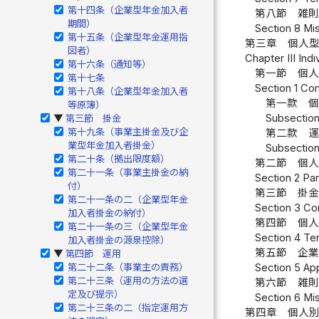
第十四条（企業型年金加入者
第八節 雑則
期間）
Section 8 Mi
第十五条（企業型年金運用指
第三章 個人
図者）
Chapter III Ind
第十六条（通知等）
第一節 個
第十七条
Section 1 Co
第十八条（企業型年金加入者
第一款 個
等原簿）
Subsection 
第三節 掛金
▶
第十九条（事業主掛金及び企
第二款 運
業型年金加入者掛金）
Subsection
第二十条（拠出限度額）
第二節 個人
第二十一条（事業主掛金の納
Section 2 Par
付）
第三節 掛金
第二十一条の二（企業型年金
Section 3 Con
加入者掛金の納付）
第四節 個人
第二十一条の三（企業型年金
Section 4 Ter
加入者掛金の源泉控除）
第五節 企業
第四節 運用
▶
第二十二条（事業主の責務）
Section 5 Ap
第二十三条（運用の方法の選
第六節 雑則
定及び提示）
Section 6 Mis
第二十三条の二（指定運用方
第四章 個人別