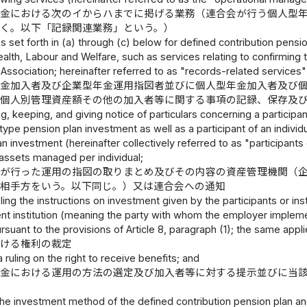
年金における次のイからハまでに掲げる業務（連合会が行う個人型
除く。以下「記録関連業務」という。）
s set forth in (a) through (c) below for defined contribution pensi
ealth, Labour and Welfare, such as services relating to confirming th
 Association; hereinafter referred to as "records-related services"
年金加入者及び企業型年金運用指図者並びに個人型年金加入者及び
、個人別管理資産額その他の加入者等に関する事項の記録、保存及
g, keeping, and giving notice of particulars concerning a participa
ype pension plan investment as well as a participant of an individu
n investment (hereinafter collectively referred to as "participants
assets managed per individual;
等が行った運用の指図の取りまとめ及びその内容の資産管理機関（
相手方をいう。以下同じ。）又は連合会への通知
ng the instructions on investment given by the participants or ins
 institution (meaning the party with whom the employer impleme
rsuant to the provisions of Article 8, paragraph (1); the same appli
受ける権利の裁定
a ruling on the right to receive benefits; and
年金における運用の方法の選定及び加入者等に対する提示並びに当
the investment method of the defined contribution pension plan and 