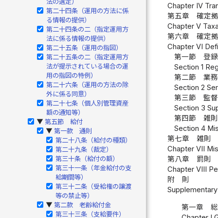
法の選定）
Chapter IV Tran
第二十四条（運用の方法に係
第五章 確定拠
る情報の提供）
Chapter V Taxa
第二十四条の二（指定運用方
第六章 確定
法に係る情報の提供）
Chapter VI Def
第二十五条（運用の指図）
第一節 登録
第二十五条の二（指定運用方
法が提示されている場合の運
Section 1 Reg
用の指図の特例）
第二節 業務
第二十六条（運用の方法の除
Section 2 Ser
外に係る同意）
第三節 監督
第二十七条（個人別管理資産
Section 3 Sup
額の通知等）
第四節 雑則
第五節 給付
▶
Section 4 Mis
第一款 通則
▶
第七章 雑則 
第二十八条（給付の種類）
Chapter VII Mis
第二十九条（裁定）
第三十条（給付の額）
第八章 罰則 
第三十一条（年金給付の支
Chapter VIII Pe
給期間等）
附 則
第三十二条（受給権の譲渡
Supplementary 
等の禁止等）
第二款 老齢給付金
▶
第一章 
第三十三条（支給要件）
Chapter I 