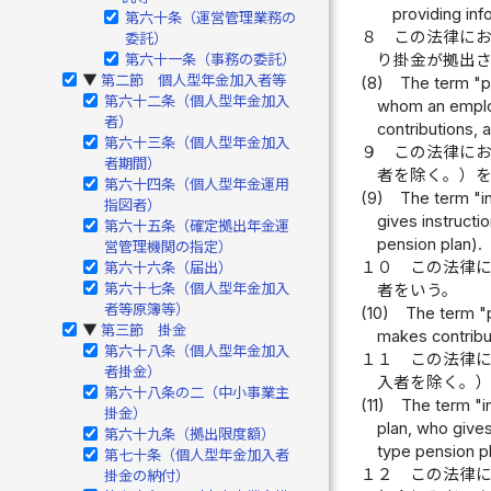
providing inf
第六十条（運営管理業務の
８
この法律に
委託）
第六十一条（事務の委託）
り掛金が拠出
第二節 個人型年金加入者等
▶
(8)
The term "pa
第六十二条（個人型年金加入
whom an employ
者）
contributions, 
第六十三条（個人型年金加入
９
この法律に
者期間）
者を除く。）
第六十四条（個人型年金運用
(9)
The term "i
指図者）
gives instructi
第六十五条（確定拠出年金運
pension plan).
営管理機関の指定）
１０
この法律
第六十六条（届出）
第六十七条（個人型年金加入
者をいう。
者等原簿等）
(10)
The term "p
第三節 掛金
▶
makes contribu
第六十八条（個人型年金加入
１１
この法律
者掛金）
入者を除く。
第六十八条の二（中小事業主
(11)
The term "in
掛金）
plan, who gives
第六十九条（拠出限度額）
type pension pl
第七十条（個人型年金加入者
１２
この法律
掛金の納付）