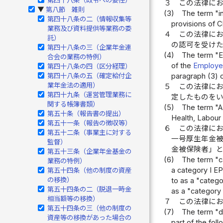
３
この法律に
第八節 雑則
▶
(3)
The term "i
第四十八条の二（情報収集等
provisions of Ch
業務及び資料提供等業務の委
４
この法律に
託）
の認可を受け
第四十八条の三（企業年金連
(4)
The term "EP
合会の業務の特例）
of the
Employee
第四十八条の四（区分経理）
第四十八条の五（確定給付企
paragraph (3) o
業年金法の適用）
５
この法律に
第四十九条（運営管理業務に
定したものを
関する帳簿書類）
(5)
The term "A
第五十条（報告書の提出）
Health, Labour
第五十一条（報告の徴収等）
６
この法律に
第五十二条（事業主に対する
一号厚生年金
監督）
金被保険者」と
第五十三条（企業年金基金の
(6)
The term "c
業務の特例）
a category I EP
第五十四条（他の制度の資産
の移換）
to as a "catego
第五十四条の二（脱退一時金
as a "category 
相当額等の移換）
７
この法律に
第五十四条の三（他の制度の
(7)
The term "de
資産等の移換があった場合の
part of the fol