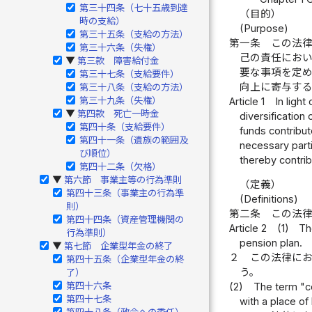
第三十四条（七十五歳到達
（目的）
時の支給）
(Purpose)
第三十五条（支給の方法）
第一条
この法
第三十六条（失権）
己の責任にお
第三款 障害給付金
▶
要な事項を定
第三十七条（支給要件）
向上に寄与す
第三十八条（支給の方法）
第三十九条（失権）
Article 1
In ligh
第四款 死亡一時金
▶
diversification 
第四十条（支給要件）
funds contribut
第四十一条（遺族の範囲及
necessary parti
び順位）
thereby contrib
第四十二条（欠格）
第六節 事業主等の行為準則
▶
（定義）
第四十三条（事業主の行為準
(Definitions)
則）
第二条
この法
第四十四条（資産管理機関の
Article 2
(1)
Th
行為準則）
pension plan.
第七節 企業型年金の終了
▶
２
この法律に
第四十五条（企業型年金の終
う。
了）
第四十六条
(2)
The term "c
第四十七条
with a place of
第四十八条（政令への委任）