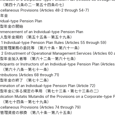
 （第四十八条の二―第五十四条の七）
scellaneous Provisions (Articles 48-2 through 54-7)
型年金
ividual-type Pension Plan
人型年金の開始
mmencement of an Individual-type Pension Plan
人型年金規約 （第五十五条―第五十九条）
1 Individual-type Pension Plan Rules (Articles 55 through 59)
営管理業務の委託等 （第六十条・第六十一条）
 2 Entrustment of Operational Management Services (Articles 60 
型年金加入者等 （第六十二条―第六十七条）
ticipants or Instructors of an Individual-type Pension Plan (Article
 （第六十八条―第七十一条）
tributions (Articles 68 through 71)
型年金の終了 （第七十二条）
mination of an Individual-type Pension Plan (Article 72)
型年金に係る規定の準用 （第七十三条・第七十三条の二）
plication Mutatis Mutandis of the Provisions on a Corporate-type 
 （第七十四条―第七十九条）
cellaneous Provisions (Articles 74 through 79)
管理資産の移換 （第八十条―第八十五条）