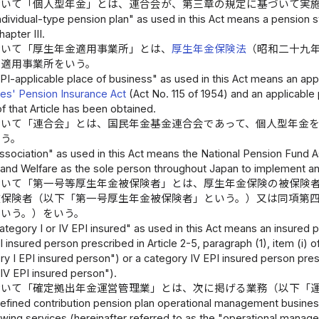
おいて「個人型年金」とは、連合会が、第三章の規定に基づいて実
ndividual-type pension plan" as used in this Act means a pension
apter III.
おいて「厚生年金適用事業所」とは、
厚生年金保険法
（昭和二十九
た適用事業所をいう。
I-applicable place of business" as used in this Act means an applic
s' Pension Insurance Act
(Act No. 115 of 1954) and an applicable 
f that Article has been obtained.
おいて「連合会」とは、国民年金基金連合会であって、個人型年金
いう。
ssociation" as used in this Act means the National Pension Fund A
 and Welfare as the sole person throughout Japan to implement an 
おいて「第一号等厚生年金被保険者」とは、厚生年金保険の被保険
被保険者（以下「第一号厚生年金被保険者」という。）又は同項第
いう。）をいう。
ategory I or IV EPI insured" as used in this Act means an insure
I insured person prescribed in Article 2-5, paragraph (1), item (i) o
ry I EPI insured person") or a category IV EPI insured person presc
IV EPI insured person").
おいて「確定拠出年金運営管理業」とは、次に掲げる業務（以下「
fined contribution pension plan operational management business"
lowing services (hereinafter referred to as the "operational manag