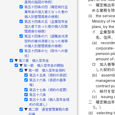
運用の指図の特例）
一
確定拠出
第五十四条の四（確定給付企
める業務を
業年金の加入者となった者の
(i)
the service
個人別管理資産の移換）
Ministry of H
第五十四条の五（企業型年金
加入者であった者の個人別管
plans, by the
理資産の移換）
イ
企業型
第五十四条の六（退職金共済
名、住所
契約の被共済者となった者等
(a)
recordin
の個人別管理資産の移換）
corporate-t
第五十四条の七（政令への委
pension pla
任）
amount of 
第三章 個人型年金
▶
ロ
加入者
第一節 個人型年金の開始
▶
した契約の
第一款 個人型年金規約
▶
(b)
assembli
第五十五条（規約の承認）
第五十六条（承認の基準
management
等）
contract pu
第五十七条（規約の変更）
ハ
給付を
第五十八条
(c)
issuing 
第五十九条（個人型年金規
二
確定拠出
約の見直し）
う。）
第二款 運営管理業務の委
▶
(ii)
selecting 
託等