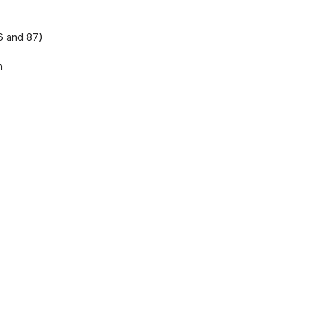
6 and 87)
n