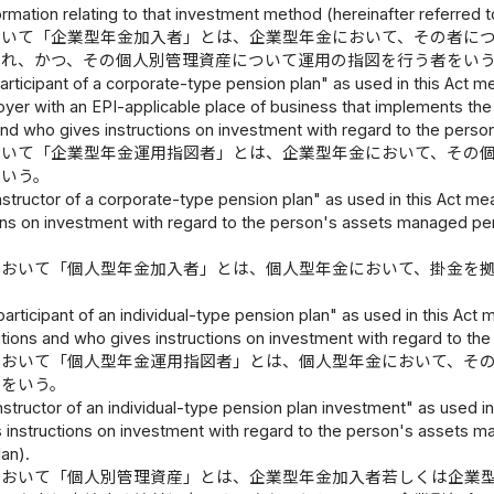
ormation relating to that investment method (hereinafter referred 
おいて「企業型年金加入者」とは、企業型年金において、その者に
され、かつ、その個人別管理資産について運用の指図を行う者をい
rticipant of a corporate-type pension plan" as used in this Act m
er with an EPI-applicable place of business that implements the
and who gives instructions on investment with regard to the perso
おいて「企業型年金運用指図者」とは、企業型年金において、その
をいう。
nstructor of a corporate-type pension plan" as used in this Act m
ons on investment with regard to the person's assets managed per 
において「個人型年金加入者」とは、個人型年金において、掛金を
articipant of an individual-type pension plan" as used in this Act
tions and who gives instructions on investment with regard to the
において「個人型年金運用指図者」とは、個人型年金において、そ
）をいう。
structor of an individual-type pension plan investment" as used i
 instructions on investment with regard to the person's assets man
an).
において「個人別管理資産」とは、企業型年金加入者若しくは企業