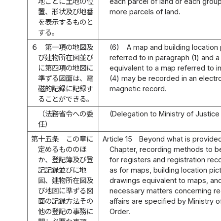
地ごとに土地の位
each parcel of land or each group
置、形状及び地番
more parcels of land.
を表示するものと
する。
６
第一項の地図及
(6)
A map and building location 
び建物所在図並び
referred to in paragraph (1) and 
に第四項の地図に
equivalent to a map referred to i
準ずる図面は、電
(4) may be recorded in an electro
磁的記録に記録す
magnetic record.
ることができる。
（法務省令への委
(Delegation to Ministry of Justice
任）
第十五条
この章に
Article 15
Beyond what is provided 
定めるもののほ
Chapter, recording methods to 
か、登記簿及び登
for registers and registration rec
記記録並びに地
as for maps, building location pi
図、建物所在図及
drawings equivalent to maps, an
び地図に準ずる図
necessary matters concerning reg
面の記録方法その
affairs are specified by Ministry o
他の登記の事務に
Order.