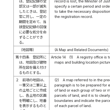
は、登記記録の全
record is lost, the Minister of Ju
部又は一部が滅失
specify a certain period and order
したときは、登記
to take the necessary disposition
官に対し、一定の
the registration record.
期間を定めて、当
該登記記録の回復
に必要な処分を命
ずることができ
る。
（地図等）
(A Map and Related Documents)
第十四条
登記所に
Article 14
(1)
A registry office is 
は、地図及び建物
maps and building location pictur
所在図を備え付け
るものとする。
２
前項の地図は、
(2)
A map referred to in the pr
一筆又は二筆以上
paragraph is to be prepared for 
の土地ごとに作成
of land or each group of two or 
し、各土地の区画
parcels of land, and it is to clearl
を明確にし、地番
boundaries and indicate the par
を表示するものと
of each parcel of land.