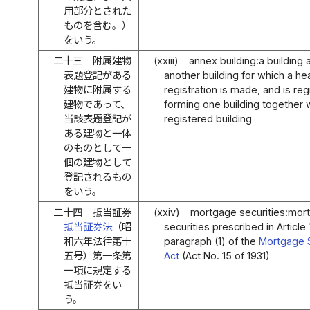
用部分とされた
ものを含む。）
をいう。
二十三
附属建物
(xxiii)
annex building:a building
表題登記がある
another building for which a he
建物に附属する
registration is made, and is re
建物であって、
forming one building together 
当該表題登記が
registered building
ある建物と一体
のものとして一
個の建物として
登記されるもの
をいう。
二十四
抵当証券
(xxiv)
mortgage securities:mor
抵当証券法
（昭
securities prescribed in Article 
和六年法律第十
paragraph (1) of the
Mortgage S
五号）第一条第
Act
(Act No. 15 of 1931)
一項に規定する
抵当証券をい
う。