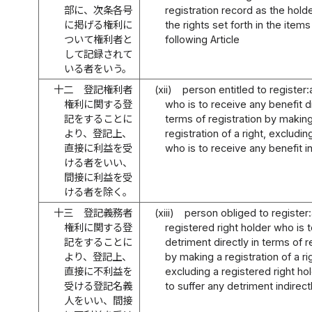
部に、次条各号
registration record as the holde
に掲げる権利に
the rights set forth in the items
ついて権利者と
following Article
して記録されて
いる者をいう。
十二
登記権利者
(xii)
person entitled to register
権利に関する登
who is to receive any benefit di
記をすることに
terms of registration by makin
より、登記上、
registration of a right, excludi
直接に利益を受
who is to receive any benefit in
ける者をいい、
間接に利益を受
ける者を除く。
十三
登記義務者
(xiii)
person obliged to register:
権利に関する登
registered right holder who is t
記をすることに
detriment directly in terms of r
より、登記上、
by making a registration of a ri
直接に不利益を
excluding a registered right ho
受ける登記名義
to suffer any detriment indirectl
人をいい、間接