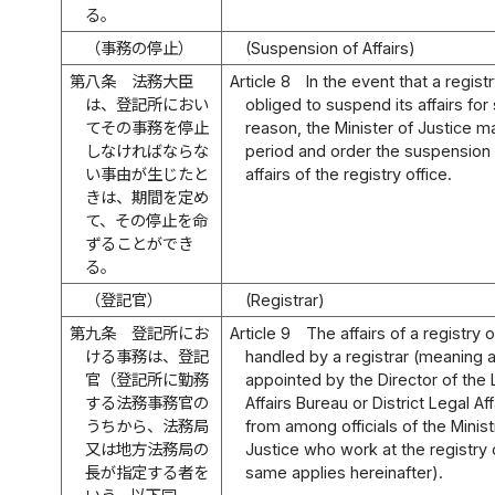
る。
（事務の停止）
(Suspension of Affairs)
第八条
法務大臣
Article 8
In the event that a registr
は、登記所におい
obliged to suspend its affairs fo
てその事務を停止
reason, the Minister of Justice m
しなければならな
period and order the suspension 
い事由が生じたと
affairs of the registry office.
きは、期間を定め
て、その停止を命
ずることができ
る。
（登記官）
(Registrar)
第九条
登記所にお
Article 9
The affairs of a registry o
ける事務は、登記
handled by a registrar (meaning 
官（登記所に勤務
appointed by the Director of the 
する法務事務官の
Affairs Bureau or District Legal Af
うちから、法務局
from among officials of the Minist
又は地方法務局の
Justice who work at the registry o
長が指定する者を
same applies hereinafter).