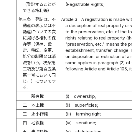
（登記することが
(Registrable Rights)
できる権利等）
第三条
登記は、不
Article 3
A registration is made wi
動産の表示又は不
a description of real property or 
動産についての次
to the preservation, etc. of the f
に掲げる権利の保
rights relating to real property (t
存等（保存、設
"preservation, etc." means the p
定、移転、変更、
establishment, transfer, change, r
処分の制限又は消
on disposition, or extinction of a r
滅をいう。次条第
same applies in paragraph (2) of 
二項及び第百五条
following Article and Article 105, i
第一号において同
じ。）についてす
る。
一
所有権
(i)
ownership;
二
地上権
(ii)
superficies;
三
永小作権
(iii)
farming right
四
地役権
(iv)
servitude;
五
先取特権
(v)
statutory lien;