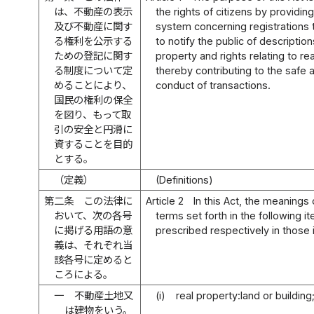
は、不動産の表示
the rights of citizens by providing
及び不動産に関す
system concerning registrations
る権利を公示する
to notify the public of description
ための登記に関す
property and rights relating to re
る制度について定
thereby contributing to the safe
めることにより、
conduct of transactions.
国民の権利の保全
を図り、もって取
引の安全と円滑に
資することを目的
とする。
（定義）
(Definitions)
第二条
この法律に
Article 2
In this Act, the meanings 
おいて、次の各号
terms set forth in the following i
に掲げる用語の意
prescribed respectively in those 
義は、それぞれ当
該各号に定めると
ころによる。
一
不動産土地又
(i)
real property:land or building
は建物をいう。