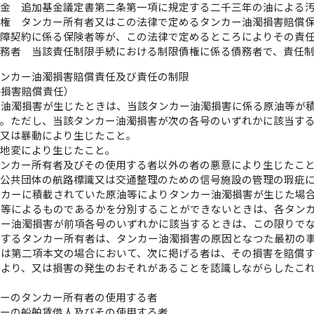
基金 追加基金議定書第二条第一項に規定する二千三年の油による
債権 タンカー所有者又はこの法律で定めるタンカー油濁損害賠償
保障契約に係る保険者等が、この法律で定めるところによりその責
債務者 当該責任制限手続における制限債権に係る債務者で、責任
タンカー油濁損害賠償責任及び責任の制限
濁損害賠償責任）
ー油濁損害が生じたときは、当該タンカー油濁損害に係る原油等が
う。ただし、当該タンカー油濁損害が次の各号のいずれかに該当す
乱又は暴動により生じたこと。
災地変により生じたこと。
タンカー所有者及びその使用する者以外の者の悪意により生じたこ
は公共団体の航路標識又は交通整理のための信号施設の管理の瑕疵
ンカーに積載されていた原油等によりタンカー油濁損害が生じた場
油等によるものであるかを分別することができないときは、各タン
カー油濁損害が前項各号のいずれかに該当するときは、この限りで
定するタンカー所有者は、タンカー油濁損害の原因となつた最初の
又は第二項本文の場合において、次に掲げる者は、その損害を賠償
により、又は損害の発生のおそれがあることを認識しながらしたこ
カーのタンカー所有者の使用する者
カーの船舶賃借人及びその使用する者