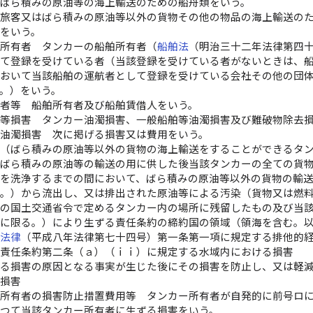
 ばら積みの原油等の海上輸送のための船舟類をいう。
 旅客又はばら積みの原油等以外の貨物その他の物品の海上輸送の
をいう。
ー所有者 タンカーの船舶所有者（
船舶法
（明治三十二年法律第四
して登録を受けている者（当該登録を受けている者がないときは、
において当該船舶の運航者として登録を受けている会社その他の団
。）をいう。
有者等 船舶所有者及び船舶賃借人をいう。
濁等損害 タンカー油濁損害、一般船舶等油濁損害及び難破物除去
ー油濁損害 次に掲げる損害又は費用をいう。
ー（ばら積みの原油等以外の貨物の海上輸送をすることができるタ
にばら積みの原油等の輸送の用に供した後当該タンカーの全ての貨
を洗浄するまでの間において、ばら積みの原油等以外の貨物の輸
る。）から流出し、又は排出された原油等による汚染（貨物又は燃
他の国土交通省令で定めるタンカー内の場所に残留したもの及び当
染に限る。）により生ずる責任条約の締約国の領域（領海を含む。
る法律
（平成八年法律第七十四号）第一条第一項に規定する排他的
の責任条約第二条（ａ）（ｉｉ）に規定する水域内における損害
げる損害の原因となる事実が生じた後にその損害を防止し、又は軽
る損害
ー所有者の損害防止措置費用等 タンカー所有者が自発的に前号ロ
よつて当該タンカー所有者に生ずる損害をいう。