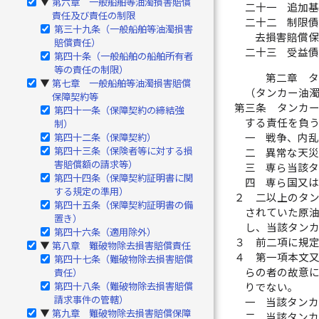
第六章 一般船舶等油濁損害賠償
▶
二十一
追加
責任及び責任の制限
二十二
制限
第三十九条（一般船舶等油濁損害
去損害賠償
賠償責任）
二十三
受益
第四十条（一般船舶の船舶所有者
等の責任の制限）
第二章 
第七章 一般船舶等油濁損害賠償
▶
（タンカー油
保障契約等
第三条
タンカ
第四十一条（保障契約の締結強
する責任を負
制）
一
戦争、内
第四十二条（保障契約）
第四十三条（保険者等に対する損
二
異常な天
害賠償額の請求等）
三
専ら当該
第四十四条（保障契約証明書に関
四
専ら国又
する規定の準用）
２
二以上のタ
第四十五条（保障契約証明書の備
されていた原
置き）
し、当該タン
第四十六条（適用除外）
３
前二項に規
第八章 難破物除去損害賠償責任
▶
４
第一項本文
第四十七条（難破物除去損害賠償
らの者の故意
責任）
第四十八条（難破物除去損害賠償
りでない。
請求事件の管轄）
一
当該タン
第九章 難破物除去損害賠償保障
▶
二
当該タン