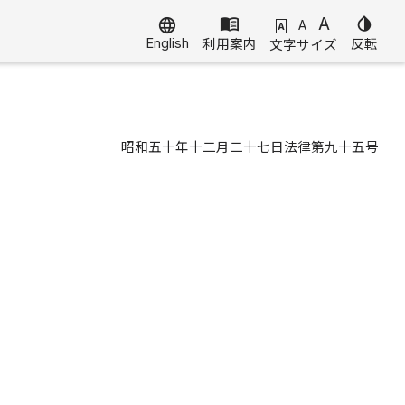
menu_book
A
invert_colors
language
A
A
English
利用案内
反転
文字サイズ
昭和五十年十二月二十七日法律第九十五号