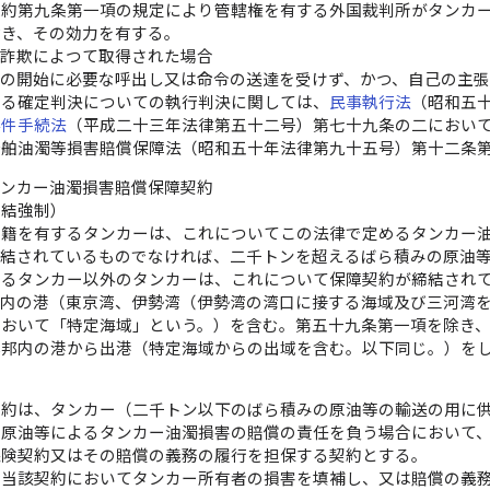
条約第九条第一項の規定により管轄権を有する外国裁判所がタンカ
除き、その効力を有する。
が詐欺によつて取得された場合
訟の開始に必要な呼出し又は命令の送達を受けず、かつ、自己の主
する確定判決についての執行判決に関しては、
民事執行法
（昭和五
事件手続法
（平成二十三年法律第五十二号）第七十九条の二におい
船舶油濁等損害賠償保障法（昭和五十年法律第九十五号）第十二条
タンカー油濁損害賠償保障契約
締結強制）
国籍を有するタンカーは、これについてこの法律で定めるタンカー
締結されているものでなければ、二千トンを超えるばら積みの原油
するタンカー以外のタンカーは、これについて保障契約が締結され
邦内の港（東京湾、伊勢湾（伊勢湾の湾口に接する海域及び三河湾
において「特定海域」という。）を含む。第五十九条第一項を除き
本邦内の港から出港（特定海域からの出域を含む。以下同じ。）を
契約は、タンカー（二千トン以下のばら積みの原油等の輸送の用に
た原油等によるタンカー油濁損害の賠償の責任を負う場合において
保険契約又はその賠償の義務の履行を担保する契約とする。
、当該契約においてタンカー所有者の損害を填補し、又は賠償の義