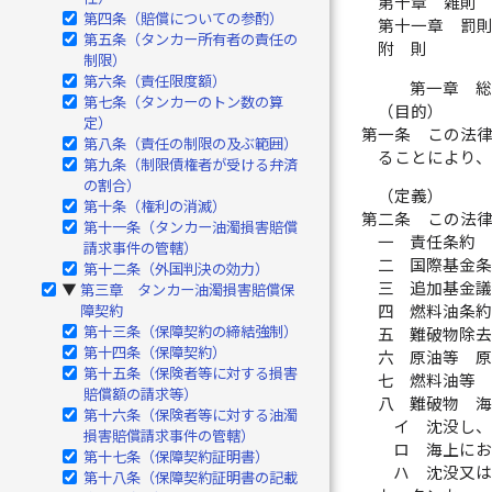
第十章 雑則 
第四条（賠償についての参酌）
第十一章 罰則
第五条（タンカー所有者の責任の
附 則
制限）
第六条（責任限度額）
第一章 
第七条（タンカーのトン数の算
（目的）
定）
第一条
この法
第八条（責任の制限の及ぶ範囲）
ることにより
第九条（制限債権者が受ける弁済
の割合）
（定義）
第十条（権利の消滅）
第二条
この法
第十一条（タンカー油濁損害賠償
一
責任条約
請求事件の管轄）
二
国際基金
第十二条（外国判決の効力）
三
追加基金
第三章 タンカー油濁損害賠償保
▶
障契約
四
燃料油条
第十三条（保障契約の締結強制）
五
難破物除
第十四条（保障契約）
六
原油等 
第十五条（保険者等に対する損害
七
燃料油等
賠償額の請求等）
八
難破物 
第十六条（保険者等に対する油濁
イ
沈没し
損害賠償請求事件の管轄）
ロ
海上にお
第十七条（保障契約証明書）
ハ
沈没又は
第十八条（保障契約証明書の記載