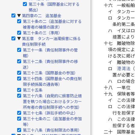
第三十条（国際基金に対する
十六
一般船
拠出）
イ
タンカ
第四章の二 追加基金
▶
ロ
タンカ
第三十条の二（追加基金に対する
条約第二
被害者の補償の請求）
ハ
イ又は
第三十条の三（準用）
措置によ
第五章 タンカー油濁損害に係る
▶
十七
難破物
責任制限手続
項の規定に
第三十一条（責任制限事件の管
轄）
ける次に掲
第三十二条（責任制限事件の移
イ
難破物
送）
ロ
港湾法
第三十三条（国際基金の参加）
置が必要
第三十四条（国際基金への責任制
ハ
ロの場
限手続係属の通告等）
十八
一単位
第三十五条
十九
保険者
第三十六条（自発的に損害防止措
イ
この法
置を執つた場合におけるタンカー
ロ
この法
所有者の責任制限手続への参加）
行を担保
第三十七条（訴訟手続の中止）
第三十七条の二（追加基金の参加
ハ
この法
等）
担保する
第三十八条（責任制限法の準用）
二十
国際基