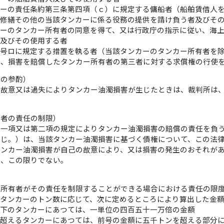
カーの責任条約第三条第四項（ｃ）に規定する傭船者（船舶賃借人
の修繕その他の当該タンカーに係る役務の提供を請け負う者及びそ
カーのタンカー所有者の同意を得て、又は行政庁の指示に従い、海
者及びその使用する者
四号ロに規定する措置を執る者（当該タンカーのタンカー所有者を
は、損害を賠償したタンカー所有者の第三者に対する求償権の行使
ての参酌）
の故意又は過失によりタンカー油濁損害が生じたときは、裁判所は
有者の責任の制限）
第一項又は第二項の規定によりタンカー油濁損害の賠償の責任を負
同じ。）は、当該タンカー油濁損害に基づく債権について、この法
タンカー油濁損害が自己の故意により、又は損害の発生のおそれが
は、この限りでない。
）
ー所有者がその責任を制限することができる場合における責任の限
、タンカーのトン数に応じて、次に定めるところにより算出した金
以下のタンカーにあつては、一単位の四百五十一万倍の金額
を超えるタンカーにあつては、前号の金額に五千トンを超える部分