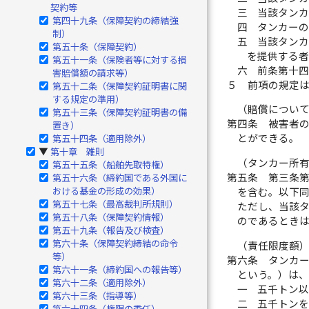
契約等
三
当該タン
第四十九条（保障契約の締結強
四
タンカー
制）
五
当該タン
第五十条（保障契約）
を提供する
第五十一条（保険者等に対する損
六
前条第十
害賠償額の請求等）
５
前項の規定
第五十二条（保障契約証明書に関
する規定の準用）
（賠償につい
第五十三条（保障契約証明書の備
第四条
被害者
置き）
とができる。
第五十四条（適用除外）
第十章 雑則
▶
（タンカー所
第五十五条（船舶先取特権）
第五条
第三条
第五十六条（締約国である外国に
おける基金の形成の効果）
を含む。以下
第五十七条（最高裁判所規則）
ただし、当該
第五十八条（保障契約情報）
のであるとき
第五十九条（報告及び検査）
第六十条（保障契約締結の命令
（責任限度額
等）
第六条
タンカ
第六十一条（締約国への報告等）
という。）は
第六十二条（適用除外）
一
五千トン
第六十三条（指導等）
二
五千トン
第六十四条（権限の委任）