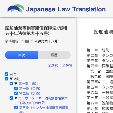
船舶油濁等損害賠償保障法（昭和
船舶油
五十年法律第九十五号）
最終更新：
令和四年法律第六十八号
第一章 総則 
目次
履歴
第二章 タンカ
第三章 タンカ
全選択
全解除
第四章 国際
第一節 国際
目次
第二節 国際
本則
▶
第四章の二 追
第一章 総則
▶
第五章 タンカ
第一条（目的）
第六章 一般船
第二条（定義）
第七章 一般船
第二章 タンカー油濁損害賠償責
▶
任及び責任の制限
第八章 難破物
第三条（タンカー油濁損害賠償責
第九章 難破物
任）