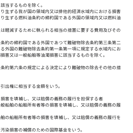
に該当するものを除く。
より生ずる我が国の領域内又は排他的経済水域内における損害
より生ずる燃料油条約の締約国である外国の領域内又は燃料油
又は軽減するために執られる相当の措置に要する費用及びその
去条約の締約国である外国であつて難破物除去条約第三条第二
ある外国の難破物除去条約第一条第一項に規定する水域内にお
濁損害又は一般船舶等油濁損害に該当するものを除く。
去条約第六条の規定による決定により難破物の除去その他の措
別引出権に相当する金額をいう。
の損害を填補し、又は賠償の義務の履行を担保する者
一般船舶の船舶所有者等の損害を填補し、又は賠償の義務の履
船舶の船舶所有者等の損害を填補し、又は賠償の義務の履行を
る汚染損害の補償のための国際基金をいう。