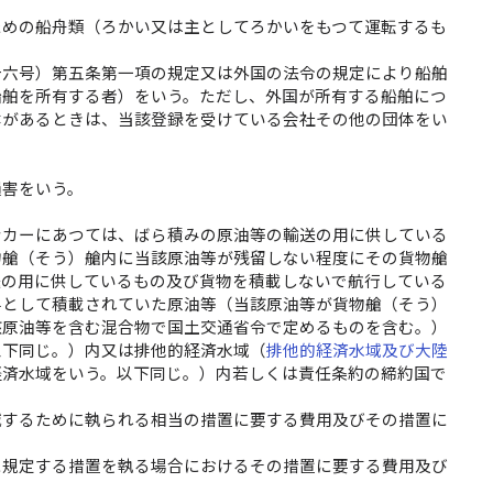
ための船舟類（ろかい又は主としてろかいをもつて運転するも
十六号）第五条第一項の規定又は外国の法令の規定により船舶
船舶を所有する者）をいう。ただし、外国が所有する船舶につ
体があるときは、当該登録を受けている会社その他の団体をい
損害をいう。
ンカーにあつては、ばら積みの原油等の輸送の用に供している
物艙（そう）艙内に当該原油等が残留しない程度にその貨物艙
送の用に供しているもの及び貨物を積載しないで航行している
料として積載されていた原油等（当該原油等が貨物艙（そう）
該原油等を含む混合物で国土交通省令で定めるものを含む。）
以下同じ。）内又は排他的経済水域（
排他的経済水域及び大陸
経済水域をいう。以下同じ。）内若しくは責任条約の締約国で
減するために執られる相当の措置に要する費用及びその措置に
に規定する措置を執る場合におけるその措置に要する費用及び