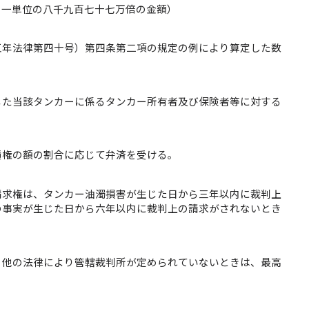
、一単位の八千九百七十七万倍の金額）
五年法律第四十号）第四条第二項の規定の例により算定した数
じた当該タンカーに係るタンカー所有者及び保険者等に対する
債権の額の割合に応じて弁済を受ける。
請求権は、タンカー油濁損害が生じた日から三年以内に裁判上
の事実が生じた日から六年以内に裁判上の請求がされないとき
、他の法律により管轄裁判所が定められていないときは、最高