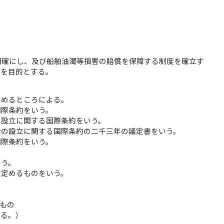
明確にし、及び船舶油濁等損害の賠償を保障する制度を確立す
とを目的とする。
定めるところによる。
国際条約をいう。
の設立に関する国際条約をいう。
金の設立に関する国際条約の二千三年の議定書をいう。
国際条約をいう。
。
いう。
で定めるものをいう。
もの
限る。）