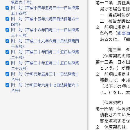
第百六十号）
第十二条
責任
附 則（平成十四年五月三十一日法律第
掲げる場合を
五十四号）
一
当該判決
附 則（平成十五年六月四日法律第六十
二
被告が訴
四号）
２
前項に規定
附 則（平成十六年四月二十一日法律第
条各号（
家事
三十七号）
あるのは、「
附 則（平成二十九年六月二日法律第四
十五号）
第三章 
附 則（平成三十年四月二十五日法律第
（保障契約の
二十号）
第十三条
日本
附 則（平成三十年五月二十五日法律第
という。）が
二十九号）
２
前項に規定
附 則（令和元年五月三十一日法律第十
八号）
積載して、本
附 則（令和四年六月十七日法律第六十
（以下この項
八号）
じ。）をし、
（保障契約）
第十四条
保障
積載されてい
害を填補する
２
保障契約は