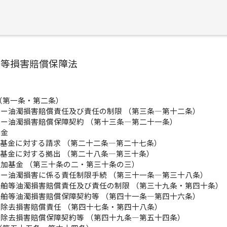
濁等損害賠償保障法
（第一条・第二条）
ー油濁損害賠償責任及び責任の制限 （第三条―第十二条）
ー油濁損害賠償保障契約 （第十三条―第二十一条）
基金
基金に対する請求 （第二十二条―第二十七条）
基金に対する拠出 （第二十八条―第三十条）
加基金 （第三十条の二・第三十条の三）
ー油濁損害に係る責任制限手続 （第三十一条―第三十八条）
舶等油濁損害賠償責任及び責任の制限 （第三十九条・第四十条）
舶等油濁損害賠償保障契約等 （第四十一条―第四十六条）
除去損害賠償責任 （第四十七条・第四十八条）
除去損害賠償保障契約等 （第四十九条―第五十四条）