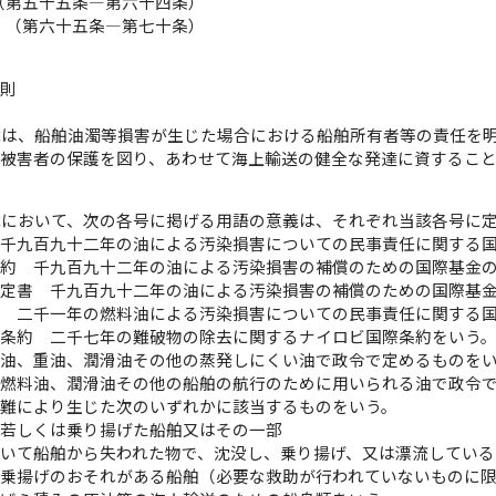
（第五十五条―第六十四条）
 （第六十五条―第七十条）
総則
律は、船舶油濁等損害が生じた場合における船舶所有者等の責任を
、被害者の保護を図り、あわせて海上輸送の健全な発達に資するこ
律において、次の各号に掲げる用語の意義は、それぞれ当該各号に
 千九百九十二年の油による汚染損害についての民事責任に関する
条約 千九百九十二年の油による汚染損害の補償のための国際基金
議定書 千九百九十二年の油による汚染損害の補償のための国際基
約 二千一年の燃料油による汚染損害についての民事責任に関する
去条約 二千七年の難破物の除去に関するナイロビ国際条約をいう
原油、重油、潤滑油その他の蒸発しにくい油で政令で定めるものを
 燃料油、潤滑油その他の船舶の航行のために用いられる油で政令
海難により生じた次のいずれかに該当するものをいう。
、若しくは乗り揚げた船舶又はその一部
いて船舶から失われた物で、沈没し、乗り揚げ、又は漂流している
乗揚げのおそれがある船舶（必要な救助が行われていないものに