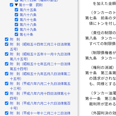
を加えた金
第十一章 罰則
▶
第六十五条
（タンカーの
第六十六条
第七条
前条の
第六十七条
値にトンを付
第六十八条
第六十九条
（責任の制限
第七十条
第八条
タンカ
附 則
すべての制限債
附 則（昭和五十四年三月三十日法律第
五号）
（制限債権者
附 則（昭和五十五年十一月十九日法律
第九条
タンカ
第八十五号）
附 則（昭和五十七年五月二十一日法律
（権利の消滅
第五十四号）
第十条
第三条
附 則（昭和五十九年五月八日法律第二
の請求がされ
十五号）
附 則（平成六年六月二十九日法律第五
も、同様とす
十三号）
（タンカー油
附 則（平成八年六月十四日法律第七十
第十一条
第三
四号）
附 則（平成八年六月二十六日法律第百
裁判所が定め
十号）
（外国判決の
附 則（平成十一年十二月二十二日法律