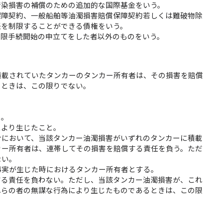
汚染損害の補償のための追加的な国際基金をいう。
保障契約、一般船舶等油濁損害賠償保障契約若しくは難破物除
任を制限することができる債権をいう。
制限手続開始の申立てをした者以外のものをいう。
積載されていたタンカーのタンカー所有者は、その損害を賠償
るときは、この限りでない。
と。
により生じたこと。
合において、当該タンカー油濁損害がいずれのタンカーに積載
カー所有者は、連帯してその損害を賠償する責任を負う。ただ
ない。
事実が生じた時におけるタンカー所有者とする。
する責任を負わない。ただし、当該タンカー油濁損害が、これ
れらの者の無謀な行為により生じたものであるときは、この限