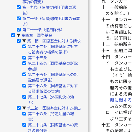
九
タンカー
事項の変更）
十
一般船舶
第十九条（保障契約証明書の返
納）
のを除く。）
第二十条（保障契約証明書の備置
十一
タンカ
き）
の所有者と
第二十一条（適用除外）
いて当該国
第四章 国際基金
▶
う。以下同じ
第一節 国際基金に対する請求
▶
十二
船舶所
第二十二条（国際基金に対す
十三
船舶油
る被害者の補償の請求）
十四
タンカ
第二十三条
イ
タンカ
第二十四条（国際基金の訴訟
参加）
もの並び
第二十五条（国際基金への訴
（そう）艙
訟係属の通告）
ものに限
第二十六条（国際基金に対す
艙内その
る請求訴訟の管轄）
による汚
第二十七条（外国判決の効
棚に関す
力）
ある外国
第二節 国際基金に対する拠出
▶
ロ
イに掲
第二十八条（特定油量の報
より生ず
告）
十五
タンカ
第二十九条（国際基金への資
料の送付等）
その措置に