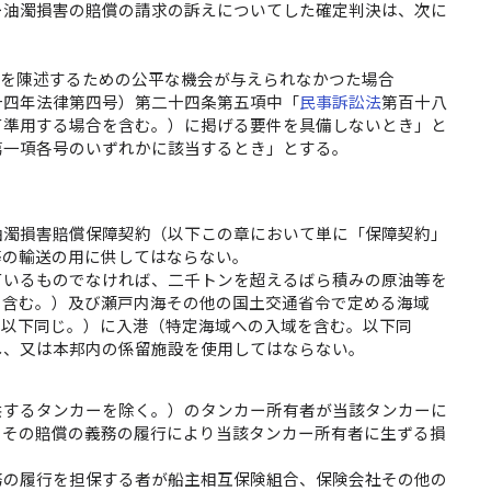
ー油濁損害の賠償の請求の訴えについてした確定判決は、次に
張を陳述するための公平な機会が与えられなかつた場合
十四年法律第四号）第二十四条第五項中「
民事訴訟法
第百十八
て準用する場合を含む。）に掲げる要件を具備しないとき」と
第一項各号のいずれかに該当するとき」とする。
油濁損害賠償保障契約（以下この章において単に「保障契約」
等の輸送の用に供してはならない。
ているものでなければ、二千トンを超えるばら積みの原油等を
を含む。）及び瀬戸内海その他の国土交通省令で定める海域
、以下同じ。）に入港（特定海域への入域を含む。以下同
し、又は本邦内の係留施設を使用してはならない。
供するタンカーを除く。）のタンカー所有者が当該タンカーに
、その賠償の義務の履行により当該タンカー所有者に生ずる損
務の履行を担保する者が船主相互保険組合、保険会社その他の