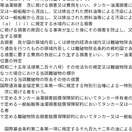
舶等油濁損害 次に掲げる損害又は費用をいい、タンカー油濁損害
ー又は一般船舶から流出し、又は排出された燃料油等による汚染に
ー又は一般船舶から流出し、又は排出された燃料油等による汚染に
条（ａ）（ｉｉ）に規定する水域内における損害
ロに掲げる損害の原因となる事実が生じた後にその損害を防止し、
り生ずる損害
除去損害 我が国の領域内若しくは排他的経済水域内又は難破物除
より通告を行つたものの領域内若しくは難破物除去条約の締約国で
げる措置に要する費用の負担により生ずる損害をいい、タンカー油
の位置の特定
（昭和二十五年法律第二百十八号）その他法令の規定又は難破物除
となつた場合における当該難破物の標示
合における当該難破物の除去その他の措置
 国際通貨基金協定第三条第一項に規定する特別引出権による一特
等 次に掲げる者をいう。
律で定めるタンカー油濁損害賠償保障契約においてタンカー所有者
律で定める一般船舶等油濁損害賠償保障契約においてタンカー又は
する者
律で定める難破物除去損害賠償保障契約においてタンカー又は一般
者
金 国際基金条約第二条第一項に規定する千九百九十二年の油によ