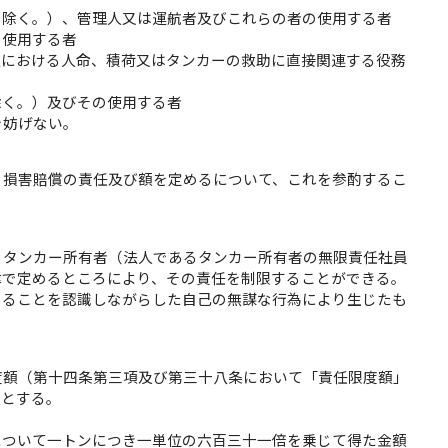
を除く。）、管理人又は運航者及びこれらの者の使用する者
の使用する者
上における人命、積荷又はタンカーの救助に直接関連する役務
除く。）及びその使用する者
を妨げない。
、損害賠償の責任及び額を定めるについて、これを参酌するこ
うタンカー所有者（法人であるタンカー所有者の無限責任社員
律で定めるところにより、その責任を制限することができる。
あることを認識しながらした自己の無謀な行為により生じたも
度額（第十四条第三項及び第三十八条において「責任限度額」
額とする。
について一トンにつき一単位の六百三十一倍を乗じて得た金額