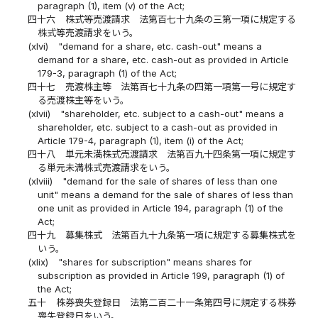
paragraph (1), item (v) of the Act;
四十六
株式等売渡請求 法第百七十九条の三第一項に規定する
株式等売渡請求をいう。
(xlvi)
"demand for a share, etc. cash-out" means a
demand for a share, etc. cash-out as provided in Article
179-3, paragraph (1) of the Act;
四十七
売渡株主等 法第百七十九条の四第一項第一号に規定す
る売渡株主等をいう。
(xlvii)
"shareholder, etc. subject to a cash-out" means a
shareholder, etc. subject to a cash-out as provided in
Article 179-4, paragraph (1), item (i) of the Act;
四十八
単元未満株式売渡請求 法第百九十四条第一項に規定す
る単元未満株式売渡請求をいう。
(xlviii)
"demand for the sale of shares of less than one
unit" means a demand for the sale of shares of less than
one unit as provided in Article 194, paragraph (1) of the
Act;
四十九
募集株式 法第百九十九条第一項に規定する募集株式を
いう。
(xlix)
"shares for subscription" means shares for
subscription as provided in Article 199, paragraph (1) of
the Act;
五十
株券喪失登録日 法第二百二十一条第四号に規定する株券
喪失登録日をいう。