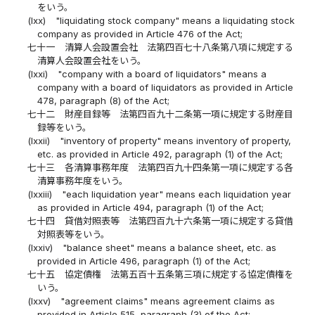
をいう。
(lxx)
"liquidating stock company" means a liquidating stock
company as provided in Article 476 of the Act;
七十一
清算人会設置会社 法第四百七十八条第八項に規定する
清算人会設置会社をいう。
(lxxi)
"company with a board of liquidators" means a
company with a board of liquidators as provided in Article
478, paragraph (8) of the Act;
七十二
財産目録等 法第四百九十二条第一項に規定する財産目
録等をいう。
(lxxii)
"inventory of property" means inventory of property,
etc. as provided in Article 492, paragraph (1) of the Act;
七十三
各清算事務年度 法第四百九十四条第一項に規定する各
清算事務年度をいう。
(lxxiii)
"each liquidation year" means each liquidation year
as provided in Article 494, paragraph (1) of the Act;
七十四
貸借対照表等 法第四百九十六条第一項に規定する貸借
対照表等をいう。
(lxxiv)
"balance sheet" means a balance sheet, etc. as
provided in Article 496, paragraph (1) of the Act;
七十五
協定債権 法第五百十五条第三項に規定する協定債権を
いう。
(lxxv)
"agreement claims" means agreement claims as
provided in Article 515, paragraph (3) of the Act;