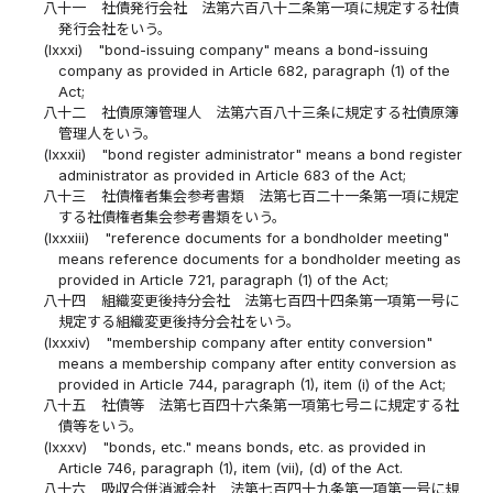
八十一
社債発行会社 法第六百八十二条第一項に規定する社債
発行会社をいう。
(lxxxi)
"bond-issuing company" means a bond-issuing
company as provided in Article 682, paragraph (1) of the
Act;
八十二
社債原簿管理人 法第六百八十三条に規定する社債原簿
管理人をいう。
(lxxxii)
"bond register administrator" means a bond register
administrator as provided in Article 683 of the Act;
八十三
社債権者集会参考書類 法第七百二十一条第一項に規定
する社債権者集会参考書類をいう。
(lxxxiii)
"reference documents for a bondholder meeting"
means reference documents for a bondholder meeting as
provided in Article 721, paragraph (1) of the Act;
八十四
組織変更後持分会社 法第七百四十四条第一項第一号に
規定する組織変更後持分会社をいう。
(lxxxiv)
"membership company after entity conversion"
means a membership company after entity conversion as
provided in Article 744, paragraph (1), item (i) of the Act;
八十五
社債等 法第七百四十六条第一項第七号ニに規定する社
債等をいう。
(lxxxv)
"bonds, etc." means bonds, etc. as provided in
Article 746, paragraph (1), item (vii), (d) of the Act.
八十六
吸収合併消滅会社 法第七百四十九条第一項第一号に規