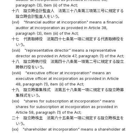
paragraph (3), item (ii) of the Act;
十六
設立時会計監査人 法第三十八条第三項第三号に規定する
設立時会計監査人をいう。
(xvi)
"financial auditor at incorporation" means a financial
auditor at incorporation as provided in Article 38,
paragraph (3), item (iii) of the Act;
十七
代表取締役 法第四十七条第一項に規定する代表取締役を
いう。
(xvii)
"representative director" means a representative
director as provided in Article 47, paragraph (1) of the Act;
十八
設立時執行役 法第四十八条第一項第二号に規定する設立
時執行役をいう。
(xviii)
"executive officer at incorporation" means an
executive officer at incorporation as provided in Article
48, paragraph (1), item (ii) of the Act;
十九
設立時募集株式 法第五十八条第一項に規定する設立時募
集株式をいう。
(xix)
"shares for subscription at incorporation" means
shares for subscription at incorporation as provided in
Article 58, paragraph (1) of the Act;
二十
設立時株主 法第六十五条第一項に規定する設立時株主を
いう。
(xx)
"shareholder at incorporation" means a shareholder at