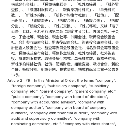
株式発行会社」、「種類株主総会」、「社外取締役」、「社外監
査役」、「譲渡制限株式」、「取得条項付株式」、「単元株式
数」、「新株予約権」、「新株予約権付社債」、「社債」、「配
当財産」、「組織変更」、「吸収合併」、「新設合併」、「吸収
分割」、「新設分割」、「株式交換」、「株式移転」又は「電子
公告」とは、それぞれ法第二条に規定する会社、外国会社、子会
社、子会社等、親会社、親会社等、公開会社、取締役会設置会
社、会計参与設置会社、監査役設置会社、監査役会設置会社、会
計監査人設置会社、監査等委員会設置会社、指名委員会等設置会
社、種類株式発行会社、種類株主総会、社外取締役、社外監査
役、譲渡制限株式、取得条項付株式、単元株式数、新株予約権、
新株予約権付社債、社債、配当財産、組織変更、吸収合併、新設
合併、吸収分割、新設分割、株式交換、株式移転又は電子公告を
いう。
Article 2
(1)
In this Ministerial Order, the terms "company",
"foreign company", "subsidiary company", "subsidiary
company, etc.", "parent company", "parent company, etc.",
"public company", "company with board of directors",
"company with accounting advisor", "company with
company auditor", "company with board of company
auditors", "company with financial auditor", "company with
audit and supervisory committee", "company with
nominating committee, etc.", "company with class shares",