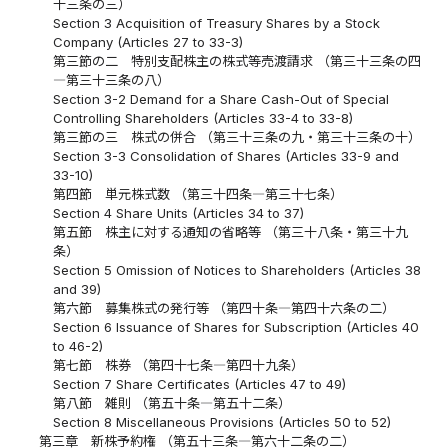
十三条の三）
Section 3 Acquisition of Treasury Shares by a Stock
Company (Articles 27 to 33-3)
第三節の二 特別支配株主の株式等売渡請求 （第三十三条の四
―第三十三条の八）
Section 3-2 Demand for a Share Cash-Out of Special
Controlling Shareholders (Articles 33-4 to 33-8)
第三節の三 株式の併合 （第三十三条の九・第三十三条の十）
Section 3-3 Consolidation of Shares (Articles 33-9 and
33-10)
第四節 単元株式数 （第三十四条―第三十七条）
Section 4 Share Units (Articles 34 to 37)
第五節 株主に対する通知の省略等 （第三十八条・第三十九
条）
Section 5 Omission of Notices to Shareholders (Articles 38
and 39)
第六節 募集株式の発行等 （第四十条―第四十六条の二）
Section 6 Issuance of Shares for Subscription (Articles 40
to 46-2)
第七節 株券 （第四十七条―第四十九条）
Section 7 Share Certificates (Articles 47 to 49)
第八節 雑則 （第五十条―第五十二条）
Section 8 Miscellaneous Provisions (Articles 50 to 52)
第三章 新株予約権 （第五十三条―第六十二条の二）