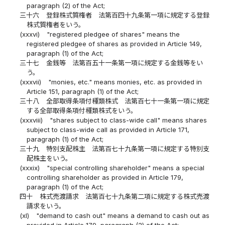
paragraph (2) of the Act;
三十六
登録株式質権者 法第百四十九条第一項に規定する登録
株式質権者をいう。
(xxxvi)
"registered pledgee of shares" means the
registered pledgee of shares as provided in Article 149,
paragraph (1) of the Act;
三十七
金銭等 法第百五十一条第一項に規定する金銭等をい
う。
(xxxvii)
"monies, etc." means monies, etc. as provided in
Article 151, paragraph (1) of the Act;
三十八
全部取得条項付種類株式 法第百七十一条第一項に規定
する全部取得条項付種類株式をいう。
(xxxviii)
"shares subject to class-wide call" means shares
subject to class-wide call as provided in Article 171,
paragraph (1) of the Act;
三十九
特別支配株主 法第百七十九条第一項に規定する特別支
配株主をいう。
(xxxix)
"special controlling shareholder" means a special
controlling shareholder as provided in Article 179,
paragraph (1) of the Act;
四十
株式売渡請求 法第百七十九条第二項に規定する株式売渡
請求をいう。
(xl)
"demand to cash out" means a demand to cash out as