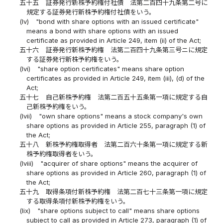
五十五
証券発行新株予約権付社債 法第二百四十九条第二号に
規定する証券発行新株予約権付社債をいう。
(lv)
"bond with share options with an issued certificate"
means a bond with share options with an issued
certificate as provided in Article 249, item (ii) of the Act;
五十六
証券発行新株予約権 法第二百四十九条第三号ニに規定
する証券発行新株予約権をいう。
(lvi)
"share option certificates" means share option
certificates as provided in Article 249, item (iii), (d) of the
Act;
五十七
自己新株予約権 法第二百五十五条第一項に規定する自
己新株予約権をいう。
(lvii)
"own share options" means a stock company's own
share options as provided in Article 255, paragraph (1) of
the Act;
五十八
新株予約権取得者 法第二百六十条第一項に規定する新
株予約権取得者をいう。
(lviii)
"acquirer of share options" means the acquirer of
share options as provided in Article 260, paragraph (1) of
the Act;
五十九
取得条項付新株予約権 法第二百七十三条第一項に規定
する取得条項付新株予約権をいう。
(lix)
"share options subject to call" means share options
subject to call as provided in Article 273, paragraph (1) of