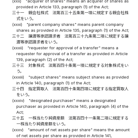
(xxx)
"acquirer of shares" means an acquirer of shares as
provided in Article 133, paragraph (1) of the Act;
三十一
親会社株式 法第百三十五条第一項に規定する親会社株
式をいう。
(xxxi)
"parent company shares" means parent company
shares as provided in Article 135, paragraph (1) of the Act;
三十二
譲渡等承認請求者 法第百三十九条第二項に規定する譲
渡等承認請求者をいう。
(xxxii)
"requester for approval of a transfer" means a
requester for approval of a transfer as provided in Article
139, paragraph (2) of the Act;
三十三
対象株式 法第百四十条第一項に規定する対象株式をい
う。
(xxxiii)
"subject shares" means subject shares as provided
in Article 140, paragraph (1) of the Act;
三十四
指定買取人 法第百四十条第四項に規定する指定買取人
をいう。
(xxxiv)
"designated purchaser" means a designated
purchaser as provided in Article 140, paragraph (4) of the
Act;
三十五
一株当たり純資産額 法第百四十一条第二項に規定する
一株当たり純資産額をいう。
(xxxv)
"amount of net assets per share" means the amount
of net assets per share as provided in Article 141,