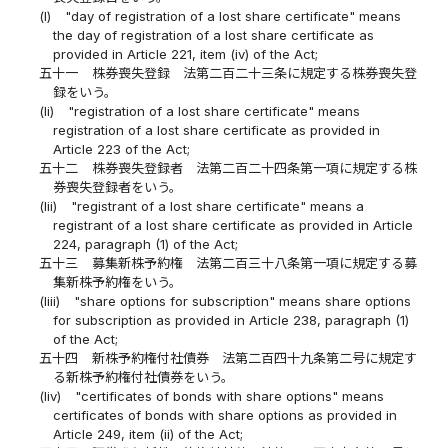
(l)
"day of registration of a lost share certificate" means
the day of registration of a lost share certificate as
provided in Article 221, item (iv) of the Act;
五十一
株券喪失登録 法第二百二十三条に規定する株券喪失登
録をいう。
(li)
"registration of a lost share certificate" means
registration of a lost share certificate as provided in
Article 223 of the Act;
五十二
株券喪失登録者 法第二百二十四条第一項に規定する株
券喪失登録者をいう。
(lii)
"registrant of a lost share certificate" means a
registrant of a lost share certificate as provided in Article
224, paragraph (1) of the Act;
五十三
募集新株予約権 法第二百三十八条第一項に規定する募
集新株予約権をいう。
(liii)
"share options for subscription" means share options
for subscription as provided in Article 238, paragraph (1)
of the Act;
五十四
新株予約権付社債券 法第二百四十九条第二号に規定す
る新株予約権付社債券をいう。
(liv)
"certificates of bonds with share options" means
certificates of bonds with share options as provided in
Article 249, item (ii) of the Act;