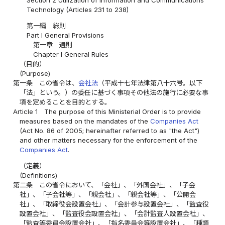
Technology (Articles 231 to 238)
第一編 総則
Part I General Provisions
第一章 通則
Chapter I General Rules
（目的）
(Purpose)
第一条
この省令は、
会社法
（平成十七年法律第八十六号。以下
「法」という。）の委任に基づく事項その他法の施行に必要な事
項を定めることを目的とする。
Article 1
The purpose of this Ministerial Order is to provide
measures based on the mandates of the
Companies Act
(Act No. 86 of 2005; hereinafter referred to as "the Act")
and other matters necessary for the enforcement of the
Companies Act
.
（定義）
(Definitions)
第二条
この省令において、「会社」、「外国会社」、「子会
社」、「子会社等」、「親会社」、「親会社等」、「公開会
社」、「取締役会設置会社」、「会計参与設置会社」、「監査役
設置会社」、「監査役会設置会社」、「会計監査人設置会社」、
「監査等委員会設置会社」、「指名委員会等設置会社」、「種類