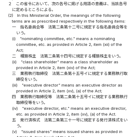
２
この省令において、次の各号に掲げる用語の意義は、当該各号
に定めるところによる。
(2)
In this Ministerial Order, the meanings of the following
terms are as prescribed respectively in the following items:
一
指名委員会等 法第二条第十二号に規定する指名委員会等を
いう。
(i)
"nominating committee, etc." means a nominating
committee, etc. as provided in Article 2, item (xii) of the
Act;
二
種類株主 法第二条第十四号に規定する種類株主をいう。
(ii)
"class shareholder" means a class shareholder as
provided in Article 2, item (xiv) of the Act;
三
業務執行取締役 法第二条第十五号イに規定する業務執行取
締役をいう。
(iii)
"executive director" means an executive director as
provided in Article 2, item (xv), (a) of the Act;
四
業務執行取締役等 法第二条第十五号イに規定する業務執行
取締役等をいう。
(iv)
"executive director, etc." means an executive director,
etc. as provided in Article 2, item (xv), (a) of the Act.
五
発行済株式 法第二条第三十一号に規定する発行済株式をい
う。
(v)
"issued shares" means issued shares as provided in