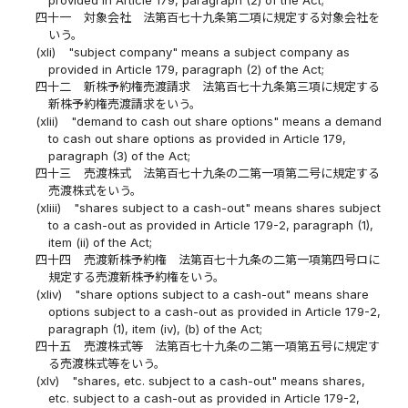
provided in Article 179, paragraph (2) of the Act;
四十一
対象会社 法第百七十九条第二項に規定する対象会社を
いう。
(xli)
"subject company" means a subject company as
provided in Article 179, paragraph (2) of the Act;
四十二
新株予約権売渡請求 法第百七十九条第三項に規定する
新株予約権売渡請求をいう。
(xlii)
"demand to cash out share options" means a demand
to cash out share options as provided in Article 179,
paragraph (3) of the Act;
四十三
売渡株式 法第百七十九条の二第一項第二号に規定する
売渡株式をいう。
(xliii)
"shares subject to a cash-out" means shares subject
to a cash-out as provided in Article 179-2, paragraph (1),
item (ii) of the Act;
四十四
売渡新株予約権 法第百七十九条の二第一項第四号ロに
規定する売渡新株予約権をいう。
(xliv)
"share options subject to a cash-out" means share
options subject to a cash-out as provided in Article 179-2,
paragraph (1), item (iv), (b) of the Act;
四十五
売渡株式等 法第百七十九条の二第一項第五号に規定す
る売渡株式等をいう。
(xlv)
"shares, etc. subject to a cash-out" means shares,
etc. subject to a cash-out as provided in Article 179-2,