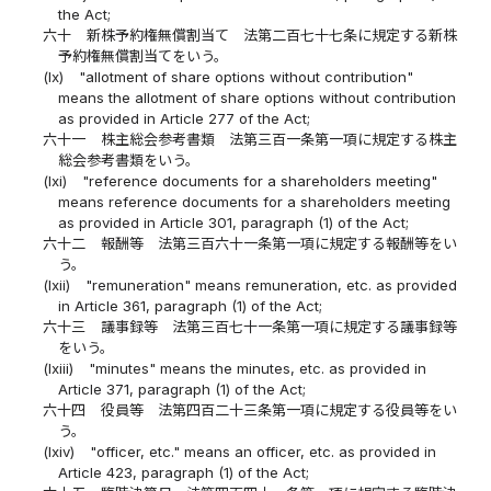
the Act;
六十
新株予約権無償割当て 法第二百七十七条に規定する新株
予約権無償割当てをいう。
(lx)
"allotment of share options without contribution"
means the allotment of share options without contribution
as provided in Article 277 of the Act;
六十一
株主総会参考書類 法第三百一条第一項に規定する株主
総会参考書類をいう。
(lxi)
"reference documents for a shareholders meeting"
means reference documents for a shareholders meeting
as provided in Article 301, paragraph (1) of the Act;
六十二
報酬等 法第三百六十一条第一項に規定する報酬等をい
う。
(lxii)
"remuneration" means remuneration, etc. as provided
in Article 361, paragraph (1) of the Act;
六十三
議事録等 法第三百七十一条第一項に規定する議事録等
をいう。
(lxiii)
"minutes" means the minutes, etc. as provided in
Article 371, paragraph (1) of the Act;
六十四
役員等 法第四百二十三条第一項に規定する役員等をい
う。
(lxiv)
"officer, etc." means an officer, etc. as provided in
Article 423, paragraph (1) of the Act;