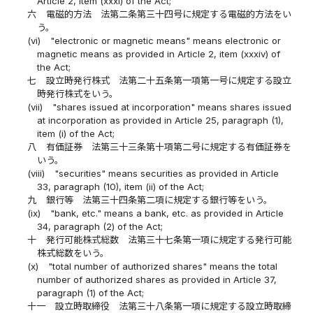
Article 2, item (xxxi) of the Act;
六
電磁的方法 法第二条第三十四号に規定する電磁的方法をい
う。
(vi)
"electronic or magnetic means" means electronic or
magnetic means as provided in Article 2, item (xxxiv) of
the Act;
七
設立時発行株式 法第二十五条第一項第一号に規定する設立
時発行株式をいう。
(vii)
"shares issued at incorporation" means shares issued
at incorporation as provided in Article 25, paragraph (1),
item (i) of the Act;
八
有価証券 法第三十三条第十項第二号に規定する有価証券を
いう。
(viii)
"securities" means securities as provided in Article
33, paragraph (10), item (ii) of the Act;
九
銀行等 法第三十四条第二項に規定する銀行等をいう。
(ix)
"bank, etc." means a bank, etc. as provided in Article
34, paragraph (2) of the Act;
十
発行可能株式総数 法第三十七条第一項に規定する発行可能
株式総数をいう。
(x)
"total number of authorized shares" means the total
number of authorized shares as provided in Article 37,
paragraph (1) of the Act;
十一
設立時取締役 法第三十八条第一項に規定する設立時取締