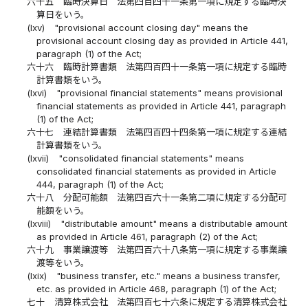
六十五
臨時決算日 法第四百四十一条第一項に規定する臨時決
算日をいう。
(lxv)
"provisional account closing day" means the
provisional account closing day as provided in Article 441,
paragraph (1) of the Act;
六十六
臨時計算書類 法第四百四十一条第一項に規定する臨時
計算書類をいう。
(lxvi)
"provisional financial statements" means provisional
financial statements as provided in Article 441, paragraph
(1) of the Act;
六十七
連結計算書類 法第四百四十四条第一項に規定する連結
計算書類をいう。
(lxvii)
"consolidated financial statements" means
consolidated financial statements as provided in Article
444, paragraph (1) of the Act;
六十八
分配可能額 法第四百六十一条第二項に規定する分配可
能額をいう。
(lxviii)
"distributable amount" means a distributable amount
as provided in Article 461, paragraph (2) of the Act;
六十九
事業譲渡等 法第四百六十八条第一項に規定する事業譲
渡等をいう。
(lxix)
"business transfer, etc." means a business transfer,
etc. as provided in Article 468, paragraph (1) of the Act;
七十
清算株式会社 法第四百七十六条に規定する清算株式会社