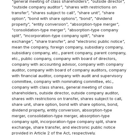
"general meeting of class shareholders", "outside director",
"outside company auditor", "shares with restrictions on
transfer", "shares subject to call", "share unit", "share
option", "bond with share options", "bond", "dividend
property", "entity conversion", "absorption-type merger",
"consolidation-type merger", "absorption-type company
split", "incorporation-type company split", "share
exchange", "share transfer", and "electronic public notice",
mean the company, foreign company, subsidiary company,
subsidiary company, etc., parent company, parent company,
etc., public company, company with board of directors,
company with accounting advisor, company with company
auditor, company with board of company auditors, company
with financial auditor, company with audit and supervisory
committee, company with nominating committee, etc.,
company with class shares, general meeting of class
shareholders, outside director, outside company auditor,
shares with restrictions on transfer, shares subject to call,
share unit, share option, bond with share options, bond,
dividend property, entity conversion, absorption-type
merger, consolidation-type merger, absorption-type
company split, incorporation-type company split, share
exchange, share transfer, and electronic public notice
provided in Article 2 of the Act, respectively.