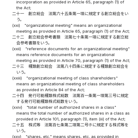
incorporation as provided in Article 65, paragraph (1) of
the Act;
二十一
創立総会 法第六十五条第一項に規定する創立総会をい
う。
(xxi)
"organizational meeting" means an organizational
meeting as provided in Article 65, paragraph (1) of the Act;
二十二
創立総会参考書類 法第七十条第一項に規定する創立総
会参考書類をいう。
(xxii)
"reference documents for an organizational meeting"
means reference documents for an organizational
meeting as provided in Article 70, paragraph (1) of the Act;
二十三
種類創立総会 法第八十四条に規定する種類創立総会を
いう。
(xxiii)
"organizational meeting of class shareholders"
means an organizational meeting of class shareholders
as provided in Article 84 of the Act;
二十四
発行可能種類株式総数 法第百一条第一項第三号に規定
する発行可能種類株式総数をいう。
(xxiv)
"total number of authorized shares in a class"
means the total number of authorized shares in a class as
provided in Article 101, paragraph (1), item (iii) of the Act;
二十五
株式等 法第百七条第二項第二号ホに規定する株式等を
いう。
(xxv)
"shares, etc." means shares, etc. as provided in