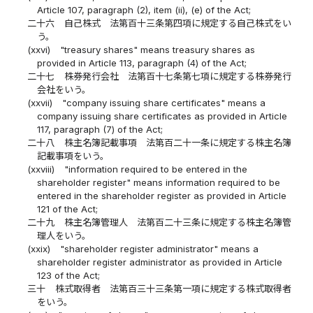
Article 107, paragraph (2), item (ii), (e) of the Act;
二十六
自己株式 法第百十三条第四項に規定する自己株式をい
う。
(xxvi)
"treasury shares" means treasury shares as
provided in Article 113, paragraph (4) of the Act;
二十七
株券発行会社 法第百十七条第七項に規定する株券発行
会社をいう。
(xxvii)
"company issuing share certificates" means a
company issuing share certificates as provided in Article
117, paragraph (7) of the Act;
二十八
株主名簿記載事項 法第百二十一条に規定する株主名簿
記載事項をいう。
(xxviii)
"information required to be entered in the
shareholder register" means information required to be
entered in the shareholder register as provided in Article
121 of the Act;
二十九
株主名簿管理人 法第百二十三条に規定する株主名簿管
理人をいう。
(xxix)
"shareholder register administrator" means a
shareholder register administrator as provided in Article
123 of the Act;
三十
株式取得者 法第百三十三条第一項に規定する株式取得者
をいう。