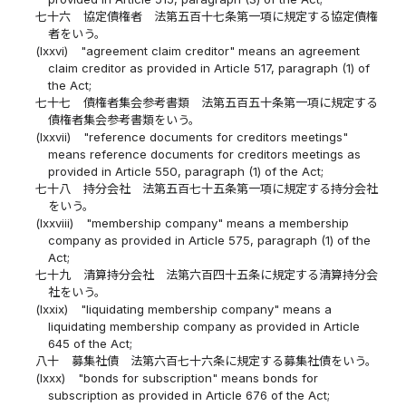
七十六
協定債権者 法第五百十七条第一項に規定する協定債権
者をいう。
(lxxvi)
"agreement claim creditor" means an agreement
claim creditor as provided in Article 517, paragraph (1) of
the Act;
七十七
債権者集会参考書類 法第五百五十条第一項に規定する
債権者集会参考書類をいう。
(lxxvii)
"reference documents for creditors meetings"
means reference documents for creditors meetings as
provided in Article 550, paragraph (1) of the Act;
七十八
持分会社 法第五百七十五条第一項に規定する持分会社
をいう。
(lxxviii)
"membership company" means a membership
company as provided in Article 575, paragraph (1) of the
Act;
七十九
清算持分会社 法第六百四十五条に規定する清算持分会
社をいう。
(lxxix)
"liquidating membership company" means a
liquidating membership company as provided in Article
645 of the Act;
八十
募集社債 法第六百七十六条に規定する募集社債をいう。
(lxxx)
"bonds for subscription" means bonds for
subscription as provided in Article 676 of the Act;