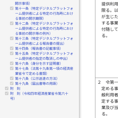
開示事項）
提供利
第十一条（特定デジタルプラットフォ
限る。
ーム提供者による特定の行為時におけ
が生じ
る事前の開示期限）
する事
第十二条（特定デジタルプラットフォ
ーム提供者による特定の行為時におけ
付随し
る事前の開示等の例外）
る。
第十三条（特定デジタルプラットフォ
ーム提供者による報告書の提出）
第十四条（報告書の記載事項）
第十五条（特定デジタルプラットフォ
ーム提供者の指定の取消しの申出）
第十六条（身分を示す証明書）
第十七条（法第十九条第一項の経済産
業省令で定める書類）
第十八条（公示送達の方法）
２
令第
第十九条（届出書等の用語）
定める
附 則
附 則（令和四年経済産業省令第六十
般利用
号）
定する
業及び
る。