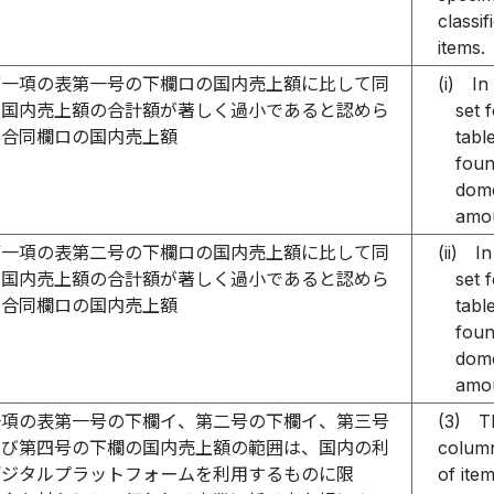
classif
items.
第一項の表第一号の下欄ロの国内売上額に比して同
(i)
In
の国内売上額の合計額が著しく過小であると認めら
set 
場合同欄ロの国内売上額
tabl
foun
dome
amou
第一項の表第二号の下欄ロの国内売上額に比して同
(ii)
In
の国内売上額の合計額が著しく過小であると認めら
set 
場合同欄ロの国内売上額
tabl
foun
dome
amou
一項の表第一号の下欄イ、第二号の下欄イ、第三号
(3)
T
及び第四号の下欄の国内売上額の範囲は、国内の利
column
デジタルプラットフォームを利用するものに限
of item