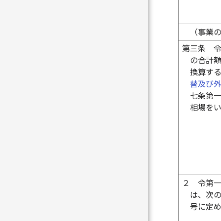
（事業
第三条
の合計
換算す
替及び
七条第
相場を
２
令第
は、次
号に定