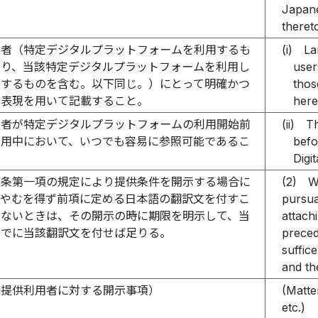
Japane
theret
用者（特定デジタルプラットフォームを利用するも
(i)
La
限り、当該特定デジタルプラットフォームを利用し
user
とするものを含む。以下同じ。）にとって明確かつ
thos
な表現を用いて記載すること。
here
用者が特定デジタルプラットフォームの利用開始前
(ii)
Th
利用中において、いつでも容易に参照可能であるこ
befo
Digi
五条第一項の規定により提供条件を開示する場合に
(2)
W
、やむを得ず前項に定める日本語の翻訳文を付すこ
pursuan
きないときは、その開示の時に期限を明示して、当
attach
までに当該翻訳文を付せば足りる。
preced
suffice
and the
等提供利用者に対する開示事項）
(Matte
etc.)