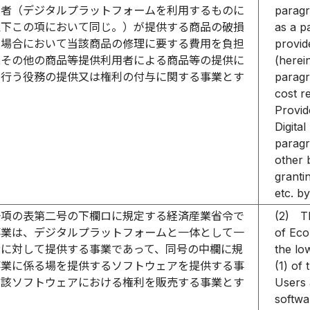
用者（デジタルプラットフォームを利用するものに
paragr
以下この項において同じ。）が提供する商品の破損
as a p
た場合において当該商品の修理に要する費用を負担
provid
業その他の商品等提供利用者による商品等の提供に
(herei
て行う役務の提供又は権利の付与に関する事業とす
paragr
cost r
Provid
Digital
paragr
other 
granti
etc. b
一項の表第二号の下欄ロに規定する経済産業省令で
(2)
T
事業は、デジタルプラットフォームと一体として一
of Eco
者に対して提供する事業であって、同号の中欄に規
the lo
事業に係る場を提供するソフトウェアを提供する事
(1) of
当該ソフトウェアにおける権利を販売する事業とす
Users 
softwa