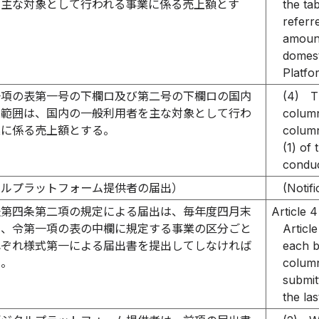
を主な対象として行われる事業に係る売上額とす
the ta
referr
amount
domesti
Platfo
一項の表第一号の下欄ロ及び第二号の下欄ロの国内
(4)
T
の範囲は、国内の一般利用者を主な対象として行わ
column
業に係る売上額とする。
column
(1) of
conduc
タルプラットフォーム提供者の届出）
(Notifi
法第四条第二項の規定による届出は、毎年度四月末
Article 4
に、令第一項の表の中欄に規定する事業の区分ごと
Articl
れぞれ様式第一による届出書を提出してしなければ
each b
い。
column
submit
the las