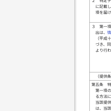
２
特定
に記載
項を届
３
第一
出は、
（平成
づき、
より行
（提供
第五条
第一項
る方法
当該提
は、当