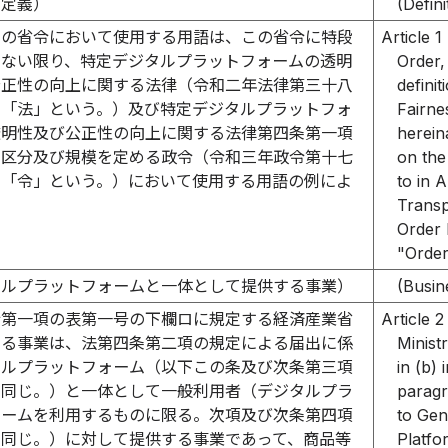
の定義）
(Defin
この省令において使用する用語は、この省令に特段
Article 1
のない限り、特定デジタルプラットフォームの透明
Order,
公正性の向上に関する法律（令和二年法律第三十八
defini
下「法」という。）及び特定デジタルプラットフォ
Fairne
透明性及び公正性の向上に関する法律第四条第一項
herein
の区分及び規模を定める政令（令和三年政令第十七
on the
下「令」という。）において使用する用語の例によ
to in 
Transp
Order 
"Order
タルプラットフォームと一体として提供する事業）
(Busin
令第一項の表第一号の下欄ロに規定する経済産業省
Article 2
める事業は、法第四条第二項の規定による届出に係
Minist
タルプラットフォーム（以下この条及び次条第三項
in (b) 
て同じ。）と一体として一般利用者（デジタルプラ
paragr
ォームを利用するものに限る。次項及び次条第四項
to Gene
て同じ。）に対して提供する事業であって、商品等
Platfo