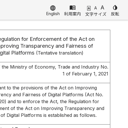
menu_book
A
invert_colors
language
A
A
English
利用案内
反転
文字サイズ
gulation for Enforcement of the Act on
proving Transparency and Fairness of
gital Platforms
(Tentative translation)
 the Ministry of Economy, Trade and Industry No.
1 of February 1, 2021
nt to the provisions of the Act on Improving
ency and Fairness of Digital Platforms (Act No.
20) and to enforce the Act, the Regulation for
ent of the Act on Improving Transparency and
of Digital Platforms is established as follows.