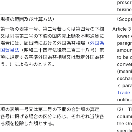
prescr
busine
の規模の範囲及び計算方法）
(Scope
令第一項の表第一号、第二号若しくは第四号の下欄
Article 3
額又は同表第三号の下欄の国内売上額を本邦通貨に
lower c
る場合には、届出時における外国為替相場（
外国為
paragr
外国貿易法
（昭和二十四年法律第二百二十八号）第
amount 
一項に規定する基準外国為替相場又は裁定外国為替
to be 
いう。）によるものとする。
conver
(meani
exchan
7, par
Trade 
notific
一項の表第一号又は第二号の下欄の合計額の算定
(2)
T
の各号に掲げる場合の区分に応じ、それぞれ当該各
column 
める額を控除した額とする。
the Or
specif