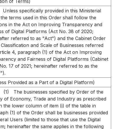
ition of Terms)
Unless specifically provided in this Ministerial
 the terms used in this Order shall follow the
tions in the Act on Improving Transparency and
ss of Digital Platforms (Act No. 38 of 2020;
after referred to as "Act") and the Cabinet Order
 Classification and Scale of Businesses referred
Article 4, paragraph (1) of the Act on Improving
arency and Fairness of Digital Platforms (Cabinet
No. 17 of 2021; hereinafter referred to as the
").
ess Provided as a Part of a Digital Platform)
(1)
The businesses specified by Order of the
ry of Economy, Trade and Industry as prescribed
in the lower column of item (i) of the table in
aph (1) of the Order shall be businesses provided
ral Users (limited to those that use the Digital
rm; hereinafter the same applies in the following