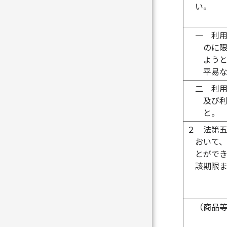
い。
一
利
のに
よう
平易
二
利
及び
と。
２
法第
おいて
とがで
該期限
（商品