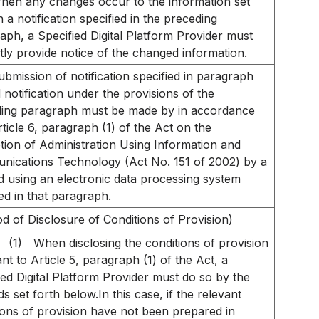
hen any changes occur to the information set
n a notification specified in the preceding
aph, a Specified Digital Platform Provider must
ly provide notice of the changed information.
ubmission of notification specified in paragraph
d notification under the provisions of the
ing paragraph must be made by in accordance
rticle 6, paragraph (1) of the Act on the
ion of Administration Using Information and
ications Technology (Act No. 151 of 2002) by a
 using an electronic data processing system
ied in that paragraph.
d of Disclosure of Conditions of Provision)
(1)
When disclosing the conditions of provision
nt to Article 5, paragraph (1) of the Act, a
ied Digital Platform Provider must do so by the
s set forth below.In this case, if the relevant
ions of provision have not been prepared in