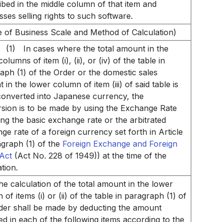
ibed in the middle column of that item and
sses selling rights to such software.
 of Business Scale and Method of Calculation)
(1)
In cases where the total amount in the
olumns of item (i), (ii), or (iv) of the table in
aph (1) of the Order or the domestic sales
in the lower column of item (iii) of said table is
converted into Japanese currency, the
sion is to be made by using the Exchange Rate
ng the basic exchange rate or the arbitrated
ge rate of a foreign currency set forth in Article
agraph (1) of the
Foreign Exchange and Foreign
Act
(Act No. 228 of 1949)) at the time of the
ation.
he calculation of the total amount in the lower
of items (i) or (ii) of the table in paragraph (1) of
der shall be made by deducting the amount
ied in each of the following items according to the