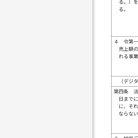
る。）
る。
４
令第
売上額
れる事
（デジ
第四条
日まで
に、そ
ならな