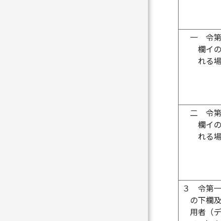
一
令
欄イ
れる
二
令
欄イ
れる
３
令第
の下欄
用者（