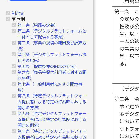
（用語
第一条
制定文
の定め
本則
▶
第一条（用語の定義）
性及び
第二条（デジタルプラットフォームと
号。以
一体として提供する事業）
ームの
第三条（事業の規模の範囲及び計算方
の事業
法）
第四条（デジタルプラットフォーム提
号。以
供者の届出）
る。
第五条（提供条件の開示の方法）
第六条（商品等提供利用者に対する開
示事項）
第七条（一般利用者に対する開示事
（デジ
項）
第八条（特定デジタルプラットフォー
第二条
ム提供者による特定の行為時における
令で定
開示の方法）
るデジ
第九条（特定デジタルプラットフォー
ム提供者による特定の行為時における
におい
開示の例外）
ットフ
第十条（特定デジタルプラットフォー
におい
ム提供者による特定の行為時における