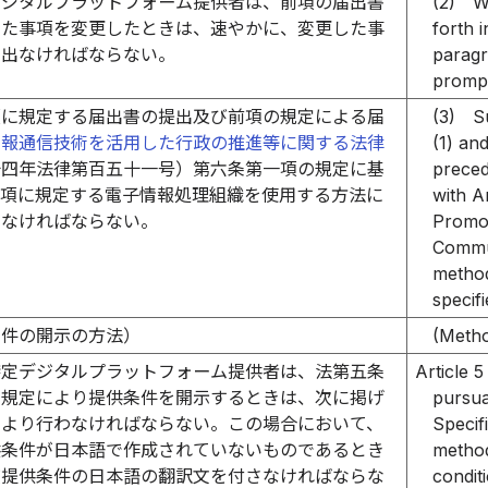
デジタルプラットフォーム提供者は、前項の届出書
(2)
W
した事項を変更したときは、速やかに、変更した事
forth i
け出なければならない。
paragr
prompt
項に規定する届出書の提出及び前項の規定による届
(3)
S
情報通信技術を活用した行政の推進等に関する法律
(1) an
十四年法律第百五十一号）第六条第一項の規定に基
preced
同項に規定する電子情報処理組織を使用する方法に
with A
わなければならない。
Promot
Commun
method
specif
条件の開示の方法）
(Metho
特定デジタルプラットフォーム提供者は、法第五条
Article 5
の規定により提供条件を開示するときは、次に掲げ
pursua
により行わなければならない。この場合において、
Specif
供条件が日本語で作成されていないものであるとき
method
該提供条件の日本語の翻訳文を付さなければならな
condit