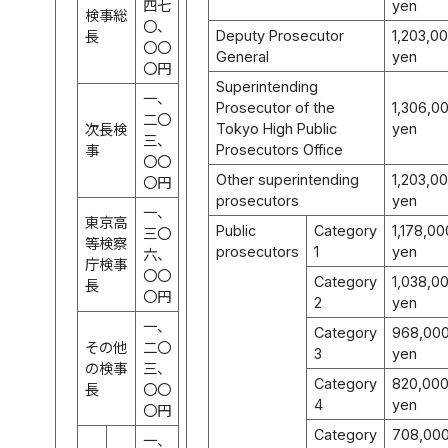
四七
yen
検事総
〇、
Deputy Prosecutor
1,203,0
長
〇〇
General
yen
〇円
Superintending
一、
Prosecutor of the
1,306,0
二〇
Tokyo High Public
yen
次長検
三、
Prosecutors Office
事
〇〇
Other superintending
1,203,0
〇円
prosecutors
yen
一、
東京高
Public
Category
1,178,00
三〇
等検察
prosecutors
1
yen
六、
庁検事
〇〇
Category
1,038,0
長
〇円
2
yen
一、
Category
968,00
その他
二〇
3
yen
の検事
三、
Category
820,00
長
〇〇
4
yen
〇円
Category
708,00
一、