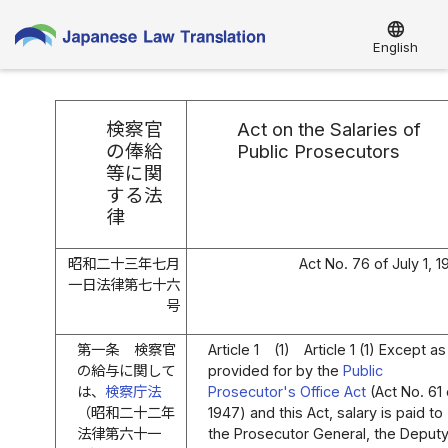
language
English
検察官
Act on the Salaries of
の俸給
Public Prosecutors
等に関
する法
律
昭和二十三年七月
Act No. 76 of July 1, 
一日法律第七十六
号
第一条
検察官
Article 1
(1)
Article 1 (1) Except as
の給与に関して
provided for by the
Public
は、
検察庁法
Prosecutor's Office Act
(Act No. 61 
（昭和二十二年
1947) and this Act, salary is paid to
法律第六十一
the Prosecutor General, the Deput