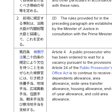
て各検察官の受
and other particulars in accordance
くべき俸給の号
with these rules.
等を定める。
２
前項に規定す
(2)
The rules provided for in the
る準則は、法務
preceding paragraph are establish
大臣が内閣総理
by the Minister of Justice in
大臣と協議し
consultation with the Prime Minister
て、これを定め
る。
第四条
検察庁
Article 4
A public prosecutor who
法
第二十四条の
has been ordered to wait for a
規定により欠位
vacancy pursuant to the provisions
を待つことを命
Article 24 of the
Public Prosecutor'
ぜられた検察官
Office Act
is to continue to receive 
には、引き続き
dependents allowance, area
扶養手当、地域
allowance, wide-area transfer
手当、広域異動
allowance, housing allowance, end
手当、住居手
of-year allowance, and cold area
当、期末手当及
allowance.
び寒冷地手当を
支給する。