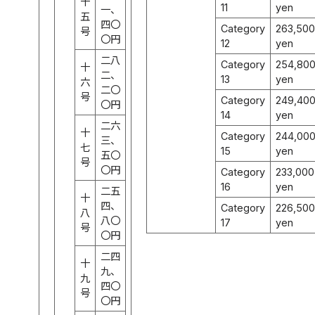
十
11
yen
一、
五
四〇
Category
263,500
号
〇円
12
yen
二八
Category
254,80
十
二、
13
yen
六
二〇
号
Category
249,40
〇円
14
yen
二六
十
Category
244,00
三、
七
15
yen
五〇
号
〇円
Category
233,000
16
yen
二五
十
四、
Category
226,500
八
八〇
17
yen
号
〇円
二四
十
九、
九
四〇
号
〇円