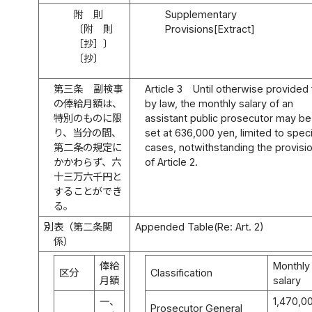
附 則
Supplementary
〔附 則
Provisions[Extract]
［抄］〕
〔抄〕
第三条
副検事
Article 3
Until otherwise provided 
の俸給月額は、
by law, the monthly salary of an
特別のものに限
assistant public prosecutor may be
り、当分の間、
set at 636,000 yen, limited to speci
第二条の規定に
cases, notwithstanding the provisi
かかわらず、六
of Article 2.
十三万六千円と
することができ
る。
別表
（第二条関
Appended Table
(Re: Art. 2)
係）
俸給
Monthly
区分
Classification
月額
salary
一、
1,470,0
Prosecutor General