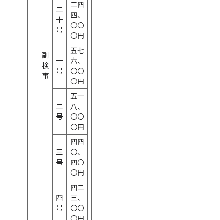
二四
二
四、
十
〇〇
号
〇円
五七
副
一
六、
検
号
〇〇
事
〇円
五一
二
八、
号
〇〇
〇円
四四
三
〇、
号
四〇
〇円
四二
四
三、
号
〇〇
〇円