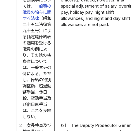
ては、
一般職の
special adjustment of salary, overt
職員の給与に関
pay, holiday pay, night shift
する法律
（昭和
allowances, and night and day shift
二十五年法律第
allowances are not paid.
九十五号）によ
る指定職俸給表
の適用を受ける
職員の例によ
り、その他の検
察官について
は、一般官吏の
例による。ただ
し、俸給の特別
調整額、超過勤
務手当、休日
給、夜勤手当及
び宿日直手当
は、これを支給
しない。
２
次長検事及び
(2)
The Deputy Prosecutor Gener