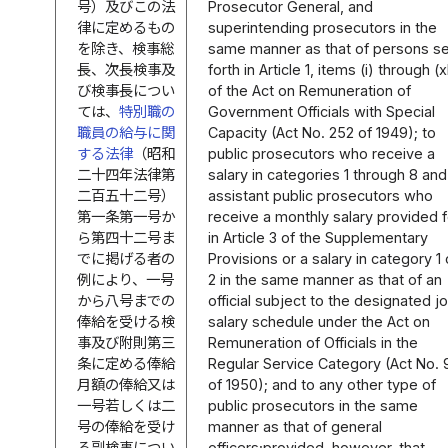
号）及びこの法
Prosecutor General, and
律に定めるもの
superintending prosecutors in the
を除き、検事総
same manner as that of persons s
長、次長検事及
forth in Article 1, items (i) through (xl
び検事長につい
of the Act on Remuneration of
ては、
特別職の
Government Officials with Special
職員の給与に関
Capacity (Act No. 252 of 1949); to
する法律
（昭和
public prosecutors who receive a
二十四年法律第
salary in categories 1 through 8 and
二百五十二号）
assistant public prosecutors who
第一条第一号か
receive a monthly salary provided f
ら第四十二号ま
in Article 3 of the Supplementary
でに掲げる者の
Provisions or a salary in category 1 
例により、一号
2 in the same manner as that of an
から八号までの
official subject to the designated j
俸給を受ける検
salary schedule under the Act on
事及び附則第三
Remuneration of Officials in the
条に定める俸給
Regular Service Category (Act No. 
月額の俸給又は
of 1950); and to any other type of
一号若しくは二
public prosecutors in the same
号の俸給を受け
manner as that of general
る副検事につい
officers;provided, however, that