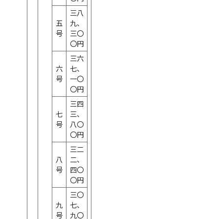
三八
五
九、
号
三〇
〇円
三六
六
七、
号
一〇
〇円
三四
七
三、
号
八〇
〇円
三二
八
二、
号
四〇
〇円
三〇
九
七、
号
九〇