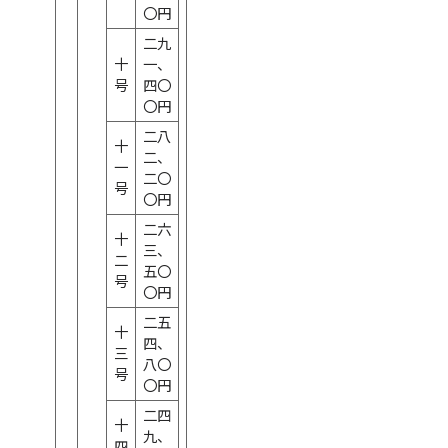
〇円
二九
十
一、
号
四〇
〇円
二八
十
二、
一
二〇
号
〇円
二六
十
三、
二
五〇
号
〇円
二五
十
四、
三
八〇
号
〇円
二四
十
九、
四